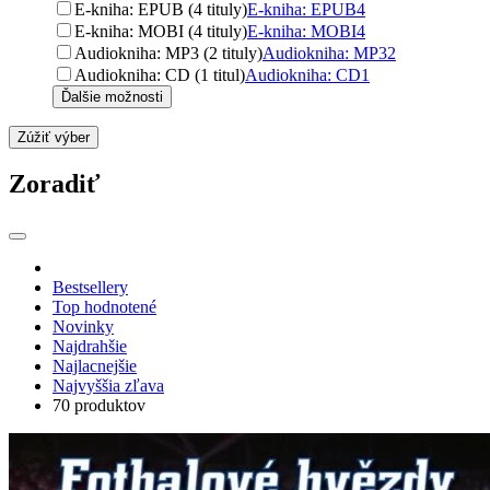
E-kniha: EPUB (4 tituly)
E-kniha: EPUB
4
E-kniha: MOBI (4 tituly)
E-kniha: MOBI
4
Audiokniha: MP3 (2 tituly)
Audiokniha: MP3
2
Audiokniha: CD (1 titul)
Audiokniha: CD
1
Ďalšie možnosti
Zúžiť výber
Zoradiť
Bestsellery
Top hodnotené
Novinky
Najdrahšie
Najlacnejšie
Najvyššia zľava
70 produktov