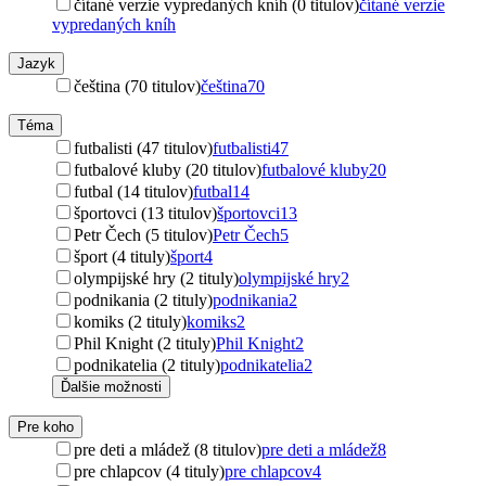
čítané verzie vypredaných kníh (0 titulov)
čítané verzie
vypredaných kníh
Jazyk
čeština (70 titulov)
čeština
70
Téma
futbalisti (47 titulov)
futbalisti
47
futbalové kluby (20 titulov)
futbalové kluby
20
futbal (14 titulov)
futbal
14
športovci (13 titulov)
športovci
13
Petr Čech (5 titulov)
Petr Čech
5
šport (4 tituly)
šport
4
olympijské hry (2 tituly)
olympijské hry
2
podnikania (2 tituly)
podnikania
2
komiks (2 tituly)
komiks
2
Phil Knight (2 tituly)
Phil Knight
2
podnikatelia (2 tituly)
podnikatelia
2
Ďalšie možnosti
Pre koho
pre deti a mládež (8 titulov)
pre deti a mládež
8
pre chlapcov (4 tituly)
pre chlapcov
4