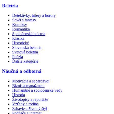
Beletria
Detektívky, trilery a horory
Sci-fi a fantasy
Komiksy
Romantika
Spoločenská beletria
Klasika
Historické
Slovenská beletria
Svetová beletria
Poézia
Ďalšie kategórie
Náučná a odborná
Motivácia a sebarozvoj
Biznis a manažment
Humanitné a spoločenské vedy
História
Životopisy a reportáže
Vzťahy a rodina
Zdravie a životný štýl
Počítače a internet