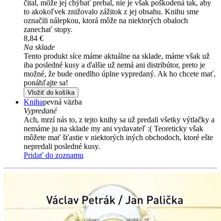
čítal, môže jej chýbať prebal, nie je však poškodená tak, aby
to akokoľvek znižovalo zážitok z jej obsahu. Knihu sme
označili nálepkou, ktorá môže na niektorých obaloch
zanechať stopy.
8,84 €
Na sklade
Tento produkt síce máme aktuálne na sklade, máme však už
iba posledné kusy a ďalšie už nemá ani distribútor, preto je
možné, že bude onedlho úplne vypredaný. Ak ho chcete mať,
ponáhľajte sa!
Vložiť do košíka
Kniha
pevná väzba
Vypredané
Ach, mrzí nás to, z tejto knihy sa už predali všetky výtlačky a
nemáme ju na sklade my ani vydavateľ :( Teoreticky však
môžete mať šťastie v niektorých iných obchodoch, ktoré ešte
nepredali posledné kusy.
Pridať do zoznamu