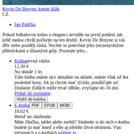
Kevin De Bruyne: kmotr lišák
CZ
Jan Palička
Pokud fotbalovou krásu a eleganci nevidíte na první pohled, tak
ještě malou chvíli počkejte na ten druhý. Kevin De Bruyne si vás
dřív nebo později získá. Nechte se polechtat jeho (ne)smyslnými
přihrávkami a úžasnými góly. Poznejte jeho...
Kniha
pevná väzba
12,30 €
Na sklade 1 ks
Túto knihu máme síce aktuálne na sklade, máme však už iba
posledné kusy. Ak ju chcete mať rýchlo, ponáhľajte sa!
Dodanie ďalších môže trvať dlhšie, zvyčajne do 16 dní.
Pridať do zoznamu
Vložiť do košíka
E-kniha
PDF
EPUB
MOBI
10,62 €
Ihneď na stiahnutie
Máte čítačku, tablet alebo mobil? Stiahnite si do nich e-knihu:
budete ju mať hneď a ešte aj ušetríte život stromom. Viac
informácii o e-knihách
nájdete tu
.