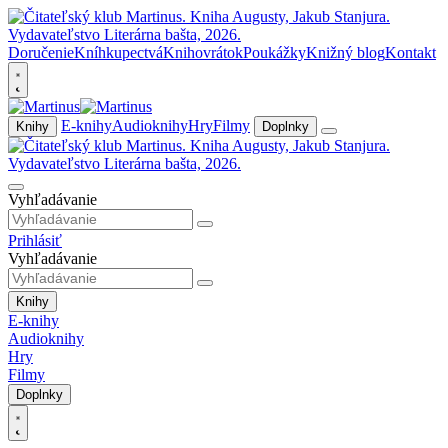
Doručenie
Kníhkupectvá
Knihovrátok
Poukážky
Knižný blog
Kontakt
E-knihy
Audioknihy
Hry
Filmy
Knihy
Doplnky
Vyhľadávanie
Prihlásiť
Vyhľadávanie
Knihy
E-knihy
Audioknihy
Hry
Filmy
Doplnky