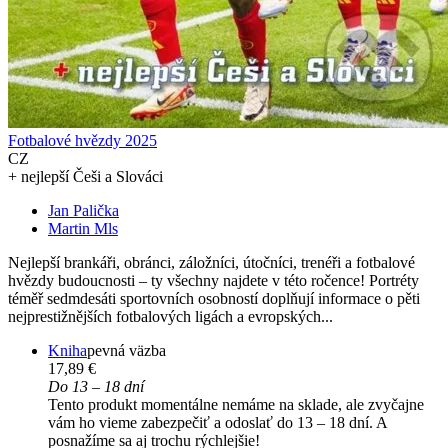
Fotbalové hvězdy 2025
CZ
+ nejlepší Češi a Slováci
Jan Palička
Martin Mls
Nejlepší brankáři, obránci, záložníci, útočníci, trenéři a fotbalové
hvězdy budoucnosti – ty všechny najdete v této ročence! Portréty
téměř sedmdesáti sportovních osobností doplňují informace o pěti
nejprestižnějších fotbalových ligách a evropských...
Kniha
pevná väzba
17,89 €
Do 13 – 18 dní
Tento produkt momentálne nemáme na sklade, ale zvyčajne
vám ho vieme zabezpečiť a odoslať do 13 – 18 dní. A
posnažíme sa aj trochu rýchlejšie!