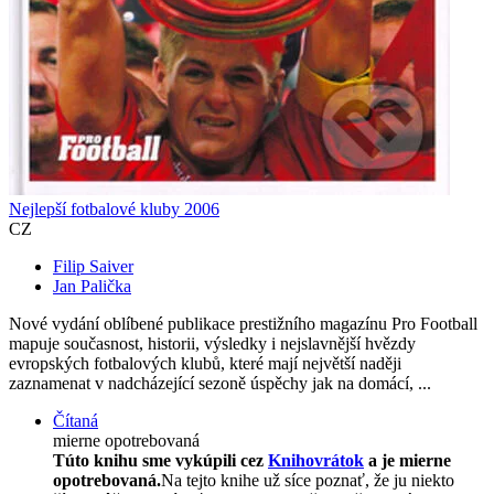
Nejlepší fotbalové kluby 2006
CZ
Filip Saiver
Jan Palička
Nové vydání oblíbené publikace prestižního magazínu Pro Football
mapuje současnost, historii, výsledky i nejslavnější hvězdy
evropských fotbalových klubů, které mají největší naději
zaznamenat v nadcházející sezoně úspěchy jak na domácí, ...
Čítaná
mierne opotrebovaná
Túto knihu sme vykúpili cez
Knihovrátok
a je mierne
opotrebovaná.
Na tejto knihe už síce poznať, že ju niekto