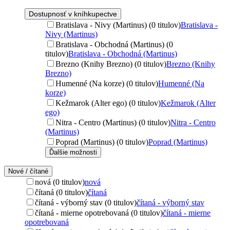
Dostupnosť v kníhkupectve
Bratislava - Nivy (Martinus) (0 titulov)
Bratislava -
Nivy (Martinus)
Bratislava - Obchodná (Martinus) (0
titulov)
Bratislava - Obchodná (Martinus)
Brezno (Knihy Brezno) (0 titulov)
Brezno (Knihy
Brezno)
Humenné (Na korze) (0 titulov)
Humenné (Na
korze)
Kežmarok (Alter ego) (0 titulov)
Kežmarok (Alter
ego)
Nitra - Centro (Martinus) (0 titulov)
Nitra - Centro
(Martinus)
Poprad (Martinus) (0 titulov)
Poprad (Martinus)
Ďalšie možnosti
Nové / čítané
nová (0 titulov)
nová
čítaná (0 titulov)
čítaná
čítaná - výborný stav (0 titulov)
čítaná - výborný stav
čítaná - mierne opotrebovaná (0 titulov)
čítaná - mierne
opotrebovaná