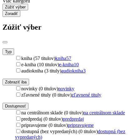
Viac kategórií
Zúžiť výber
Zoradiť
Zúžiť výber
Typ
kniha (57 titulov)
kniha
57
e-kniha (10 titulov)
e-kniha
10
audiokniha (3 tituly)
audiokniha
3
Zobraziť iba
novinky (0 titulov)
novinky
zľavnené tituly (0 titulov)
zľavnené tituly
Dostupnosť
na centrálnom sklade (0 titulov)
na centrálnom sklade
predpredaj (0 titulov)
predpredaj
pripravujeme (0 titulov)
pripravujeme
dostupná (bez vypredaných) (0 titulov)
dostupná (bez
vypredaných)