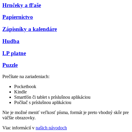
Hrnčeky a fľaše
Papiernictvo
Zápisníky a kalendáre
Hudba
LP platne
Puzzle
Prečítate na zariadeniach:
Pocketbook
Kindle
Smartfón či tablet s príslušnou aplikáciou
Počítač s príslušnou aplikáciou
Nie je možné meniť veľkosť písma, formát je preto vhodný skôr pre
väčšie obrazovky.
Viac informácií v
našich návodoch