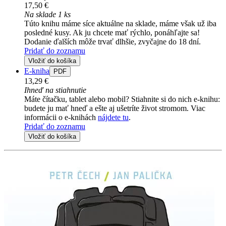
17,50 €
Na sklade 1 ks
Túto knihu máme síce aktuálne na sklade, máme však už iba
posledné kusy. Ak ju chcete mať rýchlo, ponáhľajte sa!
Dodanie ďalších môže trvať dlhšie, zvyčajne do 18 dní.
Pridať do zoznamu
Vložiť do košíka
E-kniha
PDF
13,29 €
Ihneď na stiahnutie
Máte čítačku, tablet alebo mobil? Stiahnite si do nich e-knihu:
budete ju mať hneď a ešte aj ušetríte život stromom. Viac
informácii o e-knihách
nájdete tu
.
Pridať do zoznamu
Vložiť do košíka