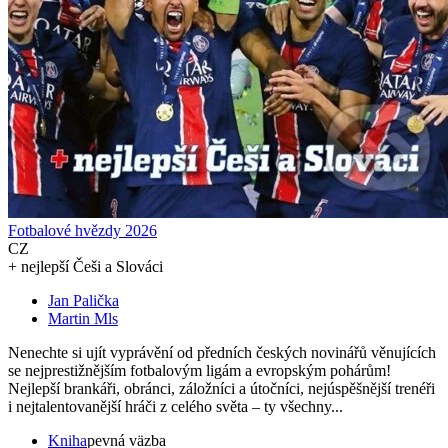
Fotbalové hvězdy 2026
CZ
+ nejlepší Češi a Slováci
Jan Palička
Martin Mls
Nenechte si ujít vyprávění od předních českých novinářů věnujících
se nejprestižnějším fotbalovým ligám a evropským pohárům!
Nejlepší brankáři, obránci, záložníci a útočníci, nejúspěšnější trenéři
i nejtalentovanější hráči z celého světa – ty všechny...
Kniha
pevná väzba