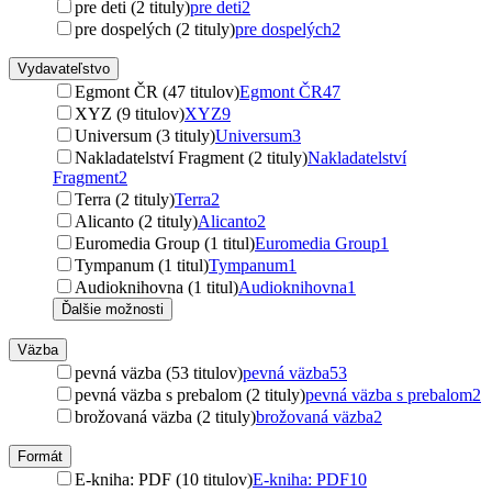
pre deti (2 tituly)
pre deti
2
pre dospelých (2 tituly)
pre dospelých
2
Vydavateľstvo
Egmont ČR (47 titulov)
Egmont ČR
47
XYZ (9 titulov)
XYZ
9
Universum (3 tituly)
Universum
3
Nakladatelství Fragment (2 tituly)
Nakladatelství
Fragment
2
Terra (2 tituly)
Terra
2
Alicanto (2 tituly)
Alicanto
2
Euromedia Group (1 titul)
Euromedia Group
1
Tympanum (1 titul)
Tympanum
1
Audioknihovna (1 titul)
Audioknihovna
1
Ďalšie možnosti
Väzba
pevná väzba (53 titulov)
pevná väzba
53
pevná väzba s prebalom (2 tituly)
pevná väzba s prebalom
2
brožovaná väzba (2 tituly)
brožovaná väzba
2
Formát
E-kniha: PDF (10 titulov)
E-kniha: PDF
10