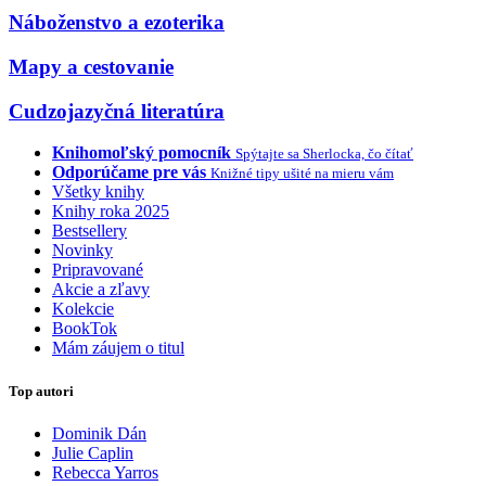
Náboženstvo a ezoterika
Mapy a cestovanie
Cudzojazyčná literatúra
Knihomoľský pomocník
Spýtajte sa Sherlocka, čo čítať
Odporúčame pre vás
Knižné tipy ušité na mieru vám
Všetky knihy
Knihy roka 2025
Bestsellery
Novinky
Pripravované
Akcie a zľavy
Kolekcie
BookTok
Mám záujem o titul
Top autori
Dominik Dán
Julie Caplin
Rebecca Yarros