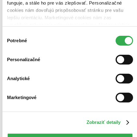
funguje, a stále ho pre vás zlepšovať. Personalizačné
cookies nám dovoľujú prispôsobovať stránku pre vašu
lepšiu orientáciu. Marketingové cookies nám zas
umožňujú zobrazenie relevantnej reklamy. Niektoré údaje
zdieľame aj s tretími stranami. Veľmi by nám pomohlo,
Výber
keby sme mohli používať všetky tieto cookies. Ďakujeme!
Potrebné
súhlasu
Personalizačné
Analytické
Marketingové
Zobraziť detaily
Fotbalové hvězdy 2024
CZ