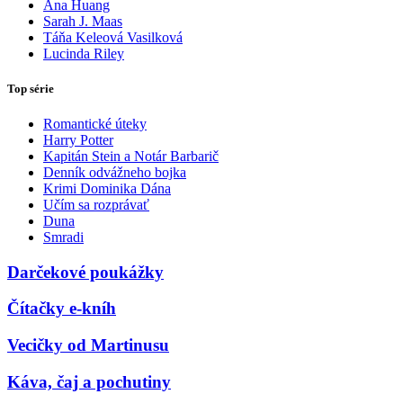
Ana Huang
Sarah J. Maas
Táňa Keleová Vasilková
Lucinda Riley
Top série
Romantické úteky
Harry Potter
Kapitán Stein a Notár Barbarič
Denník odvážneho bojka
Krimi Dominika Dána
Učím sa rozprávať
Duna
Smradi
Darčekové poukážky
Čítačky e-kníh
Vecičky od Martinusu
Káva, čaj a pochutiny