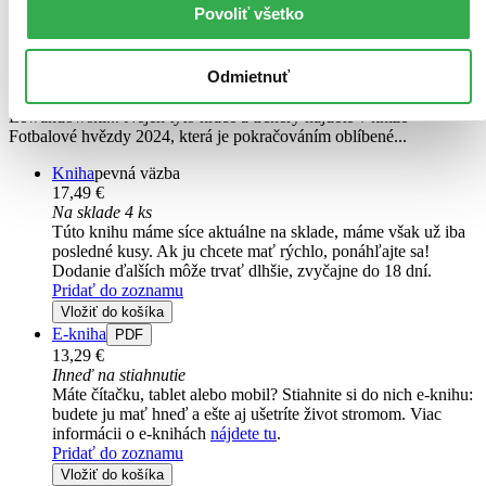
+ nejlepší Češi a Slováci
Povoliť všetko
Jan Palička
Martin Mls
Odmietnuť
Messi, Haaland, Guardiola, Mbappé, Xavi, De Bruyne,
Lewandowski... Nejen tyto hráče a trenéry najdete v knize
Fotbalové hvězdy 2024, která je pokračováním oblíbené...
Kniha
pevná väzba
17,49 €
Na sklade 4 ks
Túto knihu máme síce aktuálne na sklade, máme však už iba
posledné kusy. Ak ju chcete mať rýchlo, ponáhľajte sa!
Dodanie ďalších môže trvať dlhšie, zvyčajne do 18 dní.
Pridať do zoznamu
Vložiť do košíka
E-kniha
PDF
13,29 €
Ihneď na stiahnutie
Máte čítačku, tablet alebo mobil? Stiahnite si do nich e-knihu:
budete ju mať hneď a ešte aj ušetríte život stromom. Viac
informácii o e-knihách
nájdete tu
.
Pridať do zoznamu
Vložiť do košíka