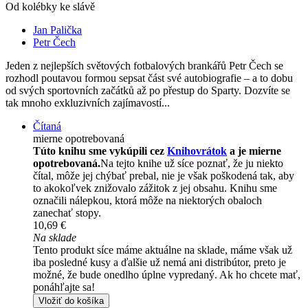
Od kolébky ke slávě
Jan Palička
Petr Čech
Jeden z nejlepších světových fotbalových brankářů Petr Čech se
rozhodl poutavou formou sepsat část své autobiografie – a to dobu
od svých sportovních začátků až po přestup do Sparty. Dozvíte se
tak mnoho exkluzivních zajímavostí...
Čítaná
mierne opotrebovaná
Túto knihu sme vykúpili cez
Knihovrátok
a je mierne
opotrebovaná.
Na tejto knihe už síce poznať, že ju niekto
čítal, môže jej chýbať prebal, nie je však poškodená tak, aby
to akokoľvek znižovalo zážitok z jej obsahu. Knihu sme
označili nálepkou, ktorá môže na niektorých obaloch
zanechať stopy.
10,69 €
Na sklade
Tento produkt síce máme aktuálne na sklade, máme však už
iba posledné kusy a ďalšie už nemá ani distribútor, preto je
možné, že bude onedlho úplne vypredaný. Ak ho chcete mať,
ponáhľajte sa!
Vložiť do košíka