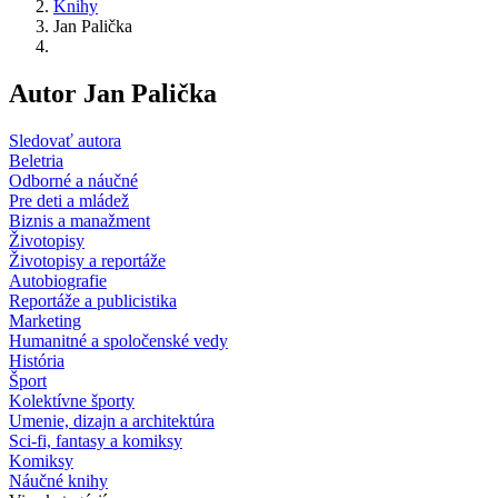
Knihy
Jan Palička
Autor Jan Palička
Sledovať autora
Beletria
Odborné a náučné
Pre deti a mládež
Biznis a manažment
Životopisy
Životopisy a reportáže
Autobiografie
Reportáže a publicistika
Marketing
Humanitné a spoločenské vedy
História
Šport
Kolektívne športy
Umenie, dizajn a architektúra
Sci-fi, fantasy a komiksy
Komiksy
Náučné knihy