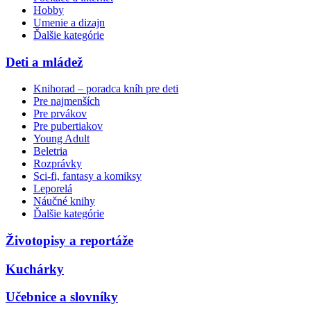
Hobby
Umenie a dizajn
Ďalšie kategórie
Deti a mládež
Knihorad – poradca kníh pre deti
Pre najmenších
Pre prvákov
Pre pubertiakov
Young Adult
Beletria
Rozprávky
Sci-fi, fantasy a komiksy
Leporelá
Náučné knihy
Ďalšie kategórie
Životopisy a reportáže
Kuchárky
Učebnice a slovníky