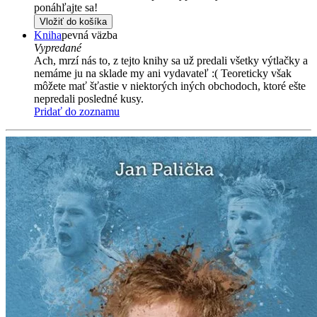
ponáhľajte sa!
Vložiť do košíka
Kniha
pevná väzba
Vypredané
Ach, mrzí nás to, z tejto knihy sa už predali všetky výtlačky a
nemáme ju na sklade my ani vydavateľ :( Teoreticky však
môžete mať šťastie v niektorých iných obchodoch, ktoré ešte
nepredali posledné kusy.
Pridať do zoznamu