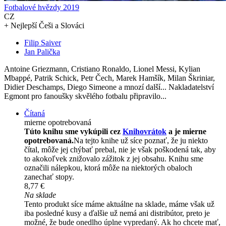
Fotbalové hvězdy 2019
CZ
+ Nejlepší Češi a Slováci
Filip Saiver
Jan Palička
Antoine Griezmann, Cristiano Ronaldo, Lionel Messi, Kylian
Mbappé, Patrik Schick, Petr Čech, Marek Hamšík, Milan Škriniar,
Didier Deschamps, Diego Simeone a mnozí další... Nakladatelství
Egmont pro fanoušky skvělého fotbalu připravilo...
Čítaná
mierne opotrebovaná
Túto knihu sme vykúpili cez
Knihovrátok
a je mierne
opotrebovaná.
Na tejto knihe už síce poznať, že ju niekto
čítal, môže jej chýbať prebal, nie je však poškodená tak, aby
to akokoľvek znižovalo zážitok z jej obsahu. Knihu sme
označili nálepkou, ktorá môže na niektorých obaloch
zanechať stopy.
8,77 €
Na sklade
Tento produkt síce máme aktuálne na sklade, máme však už
iba posledné kusy a ďalšie už nemá ani distribútor, preto je
možné, že bude onedlho úplne vypredaný. Ak ho chcete mať,