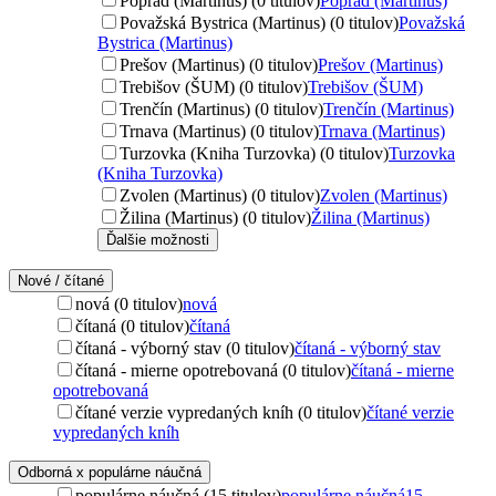
Poprad (Martinus) (0 titulov)
Poprad (Martinus)
Považská Bystrica (Martinus) (0 titulov)
Považská
Bystrica (Martinus)
Prešov (Martinus) (0 titulov)
Prešov (Martinus)
Trebišov (ŠUM) (0 titulov)
Trebišov (ŠUM)
Trenčín (Martinus) (0 titulov)
Trenčín (Martinus)
Trnava (Martinus) (0 titulov)
Trnava (Martinus)
Turzovka (Kniha Turzovka) (0 titulov)
Turzovka
(Kniha Turzovka)
Zvolen (Martinus) (0 titulov)
Zvolen (Martinus)
Žilina (Martinus) (0 titulov)
Žilina (Martinus)
Ďalšie možnosti
Nové / čítané
nová (0 titulov)
nová
čítaná (0 titulov)
čítaná
čítaná - výborný stav (0 titulov)
čítaná - výborný stav
čítaná - mierne opotrebovaná (0 titulov)
čítaná - mierne
opotrebovaná
čítané verzie vypredaných kníh (0 titulov)
čítané verzie
vypredaných kníh
Odborná x populárne náučná
populárne náučná (15 titulov)
populárne náučná
15