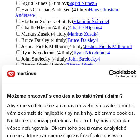
Sigrid Nunez (5 titulov)
Sigrid Nunez
5
Hans Christian Andersen (4 tituly)
Hans Christian
Andersen
4
Vladimír Šrámek (4 tituly)
Vladimír Šrámek
4
Charlie Higson (4 tituly)
Charlie Higson
4
Markus Zusak (4 tituly)
Markus Zusak
4
Bruce Daisley (4 tituly)
Bruce Daisley
4
Joshua Fields Millburn (4 tituly)
Joshua Fields Millburn
4
Ryan Nicodemus (4 tituly)
Ryan Nicodemus
4
John Strelecky (4 tituly)
John Strelecky
4
Bianca-Maria (4 tituly)
Bianca-Maria
4
Barbara Cartland (3 tituly)
Barbara Cartland
3
Iva Pekárková (3 tituly)
Iva Pekárková
3
Miroslav Kalina (3 tituly)
Miroslav Kalina
3
Neil Gaiman (3 tituly)
Neil Gaiman
3
Môžeme pracovať s cookies a kontaktnými údajmi?
Milena Bočánková (3 tituly)
Milena Bočánková
3
Donna Leon (3 tituly)
Donna Leon
3
Aby sme vedeli, ako sa na našom webe správate, a mohli
Denisa Prošková (3 tituly)
Denisa Prošková
3
vám zobraziť tie najlepšie tipy na knihy, zbierame cookies.
Iva Hedvábná (3 tituly)
Iva Hedvábná
3
Niektoré sú naozaj potrebné a bez nich by naša stránka
Aniko Gergely (3 tituly)
Aniko Gergely
3
Marek Epstein (3 tituly)
Marek Epstein
3
vôbec nefungovala. Okrem toho používame analytické
Ďalšie možnosti
cookies, ktoré nám umožňujú zisťovať, ako náš web