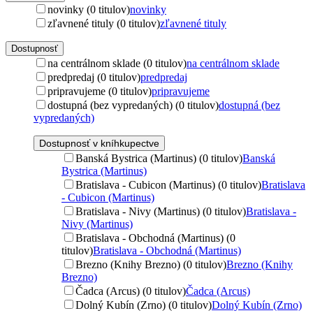
novinky (0 titulov)
novinky
zľavnené tituly (0 titulov)
zľavnené tituly
Dostupnosť
na centrálnom sklade (0 titulov)
na centrálnom sklade
predpredaj (0 titulov)
predpredaj
pripravujeme (0 titulov)
pripravujeme
dostupná (bez vypredaných) (0 titulov)
dostupná (bez
vypredaných)
Dostupnosť v kníhkupectve
Banská Bystrica (Martinus) (0 titulov)
Banská
Bystrica (Martinus)
Bratislava - Cubicon (Martinus) (0 titulov)
Bratislava
- Cubicon (Martinus)
Bratislava - Nivy (Martinus) (0 titulov)
Bratislava -
Nivy (Martinus)
Bratislava - Obchodná (Martinus) (0
titulov)
Bratislava - Obchodná (Martinus)
Brezno (Knihy Brezno) (0 titulov)
Brezno (Knihy
Brezno)
Čadca (Arcus) (0 titulov)
Čadca (Arcus)
Dolný Kubín (Zrno) (0 titulov)
Dolný Kubín (Zrno)