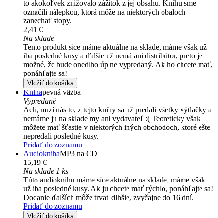
to akokoľvek znižovalo zážitok z jej obsahu. Knihu sme
označili nálepkou, ktorá môže na niektorých obaloch
zanechať stopy.
2,41 €
Na sklade
Tento produkt síce máme aktuálne na sklade, máme však už
iba posledné kusy a ďalšie už nemá ani distribútor, preto je
možné, že bude onedlho úplne vypredaný. Ak ho chcete mať,
ponáhľajte sa!
Vložiť do košíka
Kniha
pevná väzba
Vypredané
Ach, mrzí nás to, z tejto knihy sa už predali všetky výtlačky a
nemáme ju na sklade my ani vydavateľ :( Teoreticky však
môžete mať šťastie v niektorých iných obchodoch, ktoré ešte
nepredali posledné kusy.
Pridať do zoznamu
Audiokniha
MP3 na CD
15,19 €
Na sklade 1 ks
Túto audioknihu máme síce aktuálne na sklade, máme však
už iba posledné kusy. Ak ju chcete mať rýchlo, ponáhľajte sa!
Dodanie ďalších môže trvať dlhšie, zvyčajne do 16 dní.
Pridať do zoznamu
Vložiť do košíka