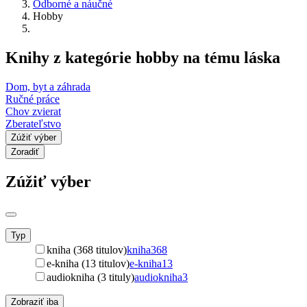
Odborné a náučné
Hobby
Knihy z kategórie hobby na tému láska
Dom, byt a záhrada
Ručné práce
Chov zvierat
Zberateľstvo
Zúžiť výber
Zoradiť
Zúžiť výber
Typ
kniha (368 titulov)
kniha
368
e-kniha (13 titulov)
e-kniha
13
audiokniha (3 tituly)
audiokniha
3
Zobraziť iba