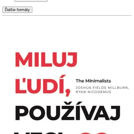
Ďalšie formáty