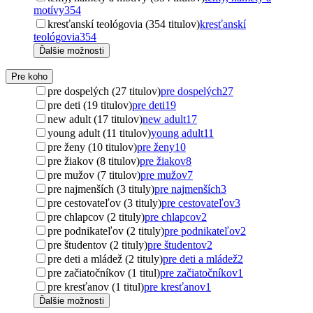
motívy
354
kresťanskí teológovia (354 titulov)
kresťanskí
teológovia
354
Ďalšie možnosti
Pre koho
pre dospelých (27 titulov)
pre dospelých
27
pre deti (19 titulov)
pre deti
19
new adult (17 titulov)
new adult
17
young adult (11 titulov)
young adult
11
pre ženy (10 titulov)
pre ženy
10
pre žiakov (8 titulov)
pre žiakov
8
pre mužov (7 titulov)
pre mužov
7
pre najmenších (3 tituly)
pre najmenších
3
pre cestovateľov (3 tituly)
pre cestovateľov
3
pre chlapcov (2 tituly)
pre chlapcov
2
pre podnikateľov (2 tituly)
pre podnikateľov
2
pre študentov (2 tituly)
pre študentov
2
pre deti a mládež (2 tituly)
pre deti a mládež
2
pre začiatočníkov (1 titul)
pre začiatočníkov
1
pre kresťanov (1 titul)
pre kresťanov
1
Ďalšie možnosti