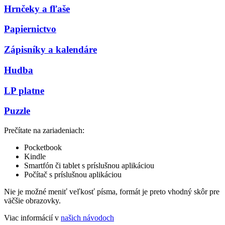
Hrnčeky a fľaše
Papiernictvo
Zápisníky a kalendáre
Hudba
LP platne
Puzzle
Prečítate na zariadeniach:
Pocketbook
Kindle
Smartfón či tablet s príslušnou aplikáciou
Počítač s príslušnou aplikáciou
Nie je možné meniť veľkosť písma, formát je preto vhodný skôr pre
väčšie obrazovky.
Viac informácií v
našich návodoch