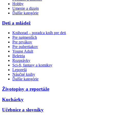
Hobby
Umenie a dizajn
Ďalšie kategórie
Deti a mládež
Knihorad – poradca kníh pre deti
Pre najmenších
Pre prvákov
Pre pubertiakov
Young Adult
Beletria
Rozprávky
Sci-fi, fantasy a komiksy
Leporelá
Náučné knihy
Ďalšie kategórie
Životopisy a reportáže
Kuchárky
Učebnice a slovníky