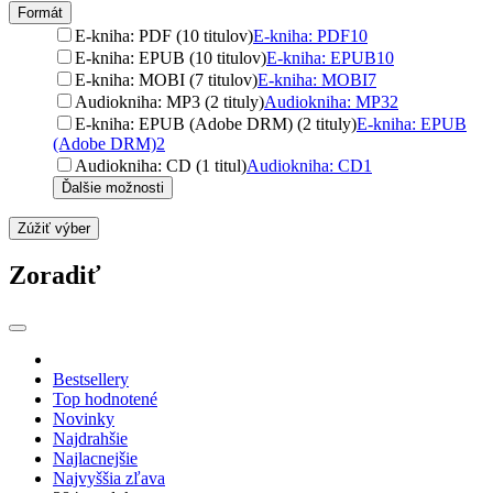
Formát
E-kniha: PDF (10 titulov)
E-kniha: PDF
10
E-kniha: EPUB (10 titulov)
E-kniha: EPUB
10
E-kniha: MOBI (7 titulov)
E-kniha: MOBI
7
Audiokniha: MP3 (2 tituly)
Audiokniha: MP3
2
E-kniha: EPUB (Adobe DRM) (2 tituly)
E-kniha: EPUB
(Adobe DRM)
2
Audiokniha: CD (1 titul)
Audiokniha: CD
1
Ďalšie možnosti
Zúžiť výber
Zoradiť
Bestsellery
Top hodnotené
Novinky
Najdrahšie
Najlacnejšie
Najvyššia zľava