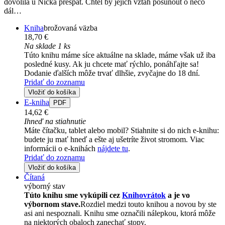
dovolila u Nicka přespat. Chtěl by jejich vztah posunout o něco
dál…
Kniha
brožovaná väzba
18,70 €
Na sklade 1 ks
Túto knihu máme síce aktuálne na sklade, máme však už iba
posledné kusy. Ak ju chcete mať rýchlo, ponáhľajte sa!
Dodanie ďalších môže trvať dlhšie, zvyčajne do 18 dní.
Pridať do zoznamu
Vložiť do košíka
E-kniha
PDF
14,62 €
Ihneď na stiahnutie
Máte čítačku, tablet alebo mobil? Stiahnite si do nich e-knihu:
budete ju mať hneď a ešte aj ušetríte život stromom. Viac
informácii o e-knihách
nájdete tu
.
Pridať do zoznamu
Vložiť do košíka
Čítaná
výborný stav
Túto knihu sme vykúpili cez
Knihovrátok
a je vo
výbornom stave.
Rozdiel medzi touto knihou a novou by ste
asi ani nespoznali. Knihu sme označili nálepkou, ktorá môže
na niektorých obaloch zanechať stopy.