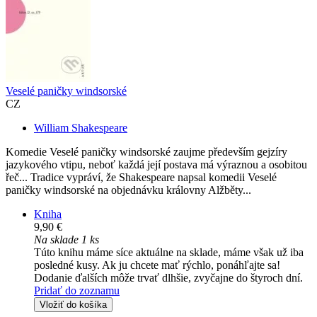
Veselé paničky windsorské
CZ
William Shakespeare
Komedie Veselé paničky windsorské zaujme především gejzíry
jazykového vtipu, neboť každá její postava má výraznou a osobitou
řeč... Tradice vypráví, že Shakespeare napsal komedii Veselé
paničky windsorské na objednávku královny Alžběty...
Kniha
9,90 €
Na sklade 1 ks
Túto knihu máme síce aktuálne na sklade, máme však už iba
posledné kusy. Ak ju chcete mať rýchlo, ponáhľajte sa!
Dodanie ďalších môže trvať dlhšie, zvyčajne do štyroch dní.
Pridať do zoznamu
Vložiť do košíka