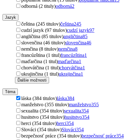
odborná (2 tituly)
odborná
2
Jazyk
čeština (245 titulov)
čeština
245
cudzí jazyk (97 titulov)
cudzí jazyk
97
angličtina (85 titulov)
angličtina
85
slovenčina (46 titulov)
slovenčina
46
nemčina (8 titulov)
nemčina
8
francúzština (1 titul)
francúzština
1
maďarčina (1 titul)
maďarčina
1
chorvátčina (1 titul)
chorvátčina
1
ukrajinčina (1 titul)
ukrajinčina
1
Ďalšie možnosti
Téma
láska (384 titulov)
láska
384
manželstvo (355 titulov)
manželstvo
355
sexualita (354 titulov)
sexualita
354
husitstvo (354 titulov)
husitstvo
354
herci (354 titulov)
herci
354
Slováci (354 titulov)
Slováci
354
bezpečnosť práce (354 titulov)
bezpečnosť práce
354