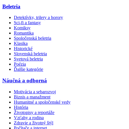
Beletria
Detektívky, trilery a horory
Sci-fi a fantasy
Komiksy
Romantika
Spoločenská beletria
Klasika
Historické
Slovenská beletria
Svetová beletria
Poézia
Ďalšie kategórie
Náučná a odborná
Motivácia a sebarozvoj
Biznis a manažment
Humanitné a spoločenské vedy
História
Životopisy a reportáže
Vzťahy a rodina
Zdravie a životný štýl
Počítače a internet