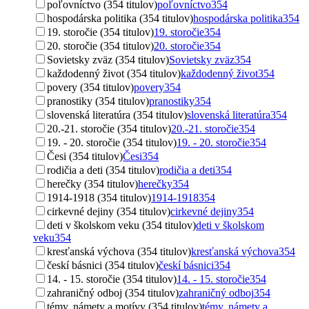
poľovníctvo (354 titulov)
poľovníctvo
354
hospodárska politika (354 titulov)
hospodárska politika
354
19. storočie (354 titulov)
19. storočie
354
20. storočie (354 titulov)
20. storočie
354
Sovietsky zväz (354 titulov)
Sovietsky zväz
354
každodenný život (354 titulov)
každodenný život
354
povery (354 titulov)
povery
354
pranostiky (354 titulov)
pranostiky
354
slovenská literatúra (354 titulov)
slovenská literatúra
354
20.-21. storočie (354 titulov)
20.-21. storočie
354
19. - 20. storočie (354 titulov)
19. - 20. storočie
354
Česi (354 titulov)
Česi
354
rodičia a deti (354 titulov)
rodičia a deti
354
herečky (354 titulov)
herečky
354
1914-1918 (354 titulov)
1914-1918
354
cirkevné dejiny (354 titulov)
cirkevné dejiny
354
deti v školskom veku (354 titulov)
deti v školskom
veku
354
kresťanská výchova (354 titulov)
kresťanská výchova
354
českí básnici (354 titulov)
českí básnici
354
14. - 15. storočie (354 titulov)
14. - 15. storočie
354
zahraničný odboj (354 titulov)
zahraničný odboj
354
témy, námety a motívy (354 titulov)
témy, námety a