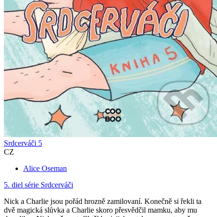
Srdcerváči 5
CZ
Alice Oseman
5. diel série
Srdcerváči
Nick a Charlie jsou pořád hrozně zamilovaní. Konečně si řekli ta
dvě magická slůvka a Charlie skoro přesvědčil mamku, aby mu