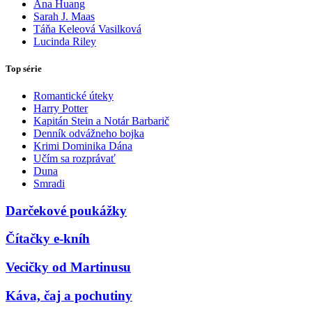
Ana Huang
Sarah J. Maas
Táňa Keleová Vasilková
Lucinda Riley
Top série
Romantické úteky
Harry Potter
Kapitán Stein a Notár Barbarič
Denník odvážneho bojka
Krimi Dominika Dána
Učím sa rozprávať
Duna
Smradi
Darčekové poukážky
Čítačky e-kníh
Vecičky od Martinusu
Káva, čaj a pochutiny