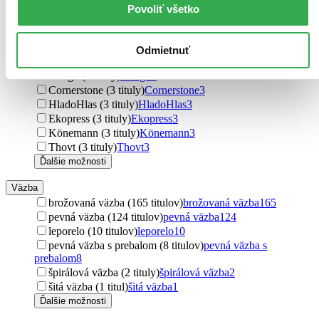
HarperCollins (3 tituly)
HarperCollins
3
Povoliť všetko
Viz Media (3 tituly)
Viz Media
3
Headline Book (3 tituly)
Headline Book
3
Pearson (3 tituly)
Pearson
3
Odmietnuť
Oxford University Press (3 tituly)
Oxford University Press
3
Virago (3 tituly)
Virago
3
Cornerstone (3 tituly)
Cornerstone
3
HladoHlas (3 tituly)
HladoHlas
3
Ekopress (3 tituly)
Ekopress
3
Könemann (3 tituly)
Könemann
3
Thovt (3 tituly)
Thovt
3
Ďalšie možnosti
Väzba
brožovaná väzba (165 titulov)
brožovaná väzba
165
pevná väzba (124 titulov)
pevná väzba
124
leporelo (10 titulov)
leporelo
10
pevná väzba s prebalom (8 titulov)
pevná väzba s
prebalom
8
špirálová väzba (2 tituly)
špirálová väzba
2
šitá väzba (1 titul)
šitá väzba
1
Ďalšie možnosti