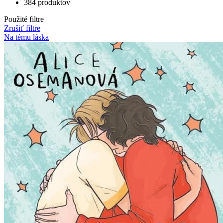
384 produktov
Použité filtre
Zrušiť filtre
Na tému láska