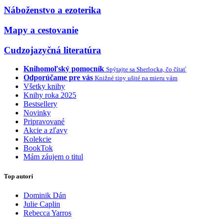
Náboženstvo a ezoterika
Mapy a cestovanie
Cudzojazyčná literatúra
Knihomoľský pomocník
Spýtajte sa Sherlocka, čo čítať
Odporúčame pre vás
Knižné tipy ušité na mieru vám
Všetky knihy
Knihy roka 2025
Bestsellery
Novinky
Pripravované
Akcie a zľavy
Kolekcie
BookTok
Mám záujem o titul
Top autori
Dominik Dán
Julie Caplin
Rebecca Yarros