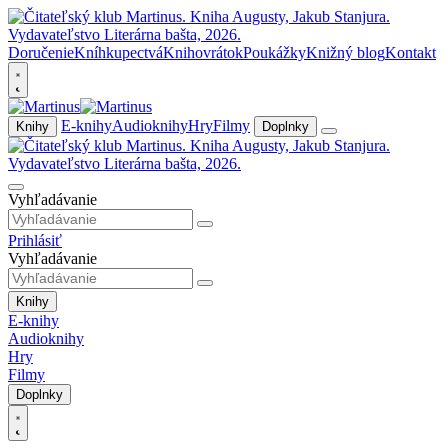
Doručenie
Kníhkupectvá
Knihovrátok
Poukážky
Knižný blog
Kontakt
E-knihy
Audioknihy
Hry
Filmy
Knihy
Doplnky
Vyhľadávanie
Prihlásiť
Vyhľadávanie
Knihy
E-knihy
Audioknihy
Hry
Filmy
Doplnky