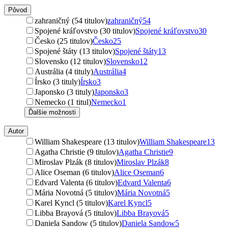
Pôvod
zahraničný (54 titulov)
zahraničný
54
Spojené kráľovstvo (30 titulov)
Spojené kráľovstvo
30
Česko (25 titulov)
Česko
25
Spojené štáty (13 titulov)
Spojené štáty
13
Slovensko (12 titulov)
Slovensko
12
Austrália (4 tituly)
Austrália
4
Írsko (3 tituly)
Írsko
3
Japonsko (3 tituly)
Japonsko
3
Nemecko (1 titul)
Nemecko
1
Ďalšie možnosti
Autor
William Shakespeare (13 titulov)
William Shakespeare
13
Agatha Christie (9 titulov)
Agatha Christie
9
Miroslav Plzák (8 titulov)
Miroslav Plzák
8
Alice Oseman (6 titulov)
Alice Oseman
6
Edvard Valenta (6 titulov)
Edvard Valenta
6
Mária Novotná (5 titulov)
Mária Novotná
5
Karel Kyncl (5 titulov)
Karel Kyncl
5
Libba Brayová (5 titulov)
Libba Brayová
5
Daniela Sandow (5 titulov)
Daniela Sandow
5