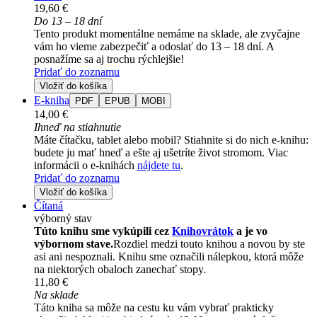
19,60 €
Do 13 – 18 dní
Tento produkt momentálne nemáme na sklade, ale zvyčajne
vám ho vieme zabezpečiť a odoslať do 13 – 18 dní. A
posnažíme sa aj trochu rýchlejšie!
Pridať do zoznamu
Vložiť do košíka
E-kniha
PDF
EPUB
MOBI
14,00 €
Ihneď na stiahnutie
Máte čítačku, tablet alebo mobil? Stiahnite si do nich e-knihu:
budete ju mať hneď a ešte aj ušetríte život stromom. Viac
informácii o e-knihách
nájdete tu
.
Pridať do zoznamu
Vložiť do košíka
Čítaná
výborný stav
Túto knihu sme vykúpili cez
Knihovrátok
a je vo
výbornom stave.
Rozdiel medzi touto knihou a novou by ste
asi ani nespoznali. Knihu sme označili nálepkou, ktorá môže
na niektorých obaloch zanechať stopy.
11,80 €
Na sklade
Táto kniha sa môže na cestu ku vám vybrať prakticky