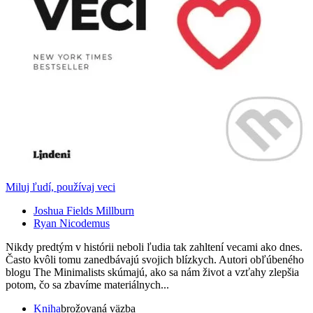
Miluj ľudí, používaj veci
Joshua Fields Millburn
Ryan Nicodemus
Nikdy predtým v histórii neboli ľudia tak zahltení vecami ako dnes.
Často kvôli tomu zanedbávajú svojich blízkych. Autori obľúbeného
blogu The Minimalists skúmajú, ako sa nám život a vzťahy zlepšia
potom, čo sa zbavíme materiálnych...
Kniha
brožovaná väzba