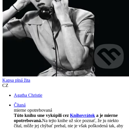
Kapsa plná žita
CZ
Agatha Christie
Čítaná
mierne opotrebovaná
Túto knihu sme vykúpili cez
Knihovrátok
a je mierne
opotrebovaná.
Na tejto knihe už síce poznať, že ju niekto
čítal, môže jej chýbať prebal, nie je však poškodená tak, aby