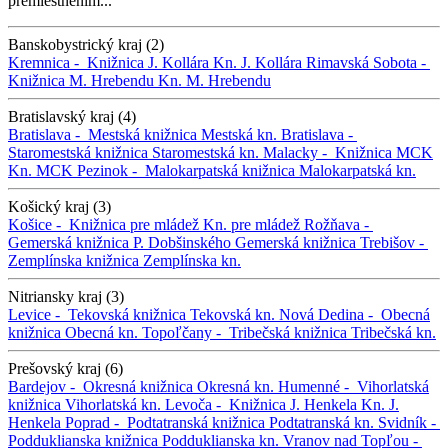
premiestnením...
Banskobystrický kraj (2)
Kremnica -
Knižnica J. Kollára
Kn. J. Kollára
Rimavská Sobota -
Knižnica M. Hrebendu
Kn. M. Hrebendu
Bratislavský kraj (4)
Bratislava -
Mestská knižnica
Mestská kn.
Bratislava -
Staromestská knižnica
Staromestská kn.
Malacky -
Knižnica MCK
Kn. MCK
Pezinok -
Malokarpatská knižnica
Malokarpatská kn.
Košický kraj (3)
Košice -
Knižnica pre mládež
Kn. pre mládež
Rožňava -
Gemerská knižnica P. Dobšinského
Gemerská knižnica
Trebišov -
Zemplínska knižnica
Zemplínska kn.
Nitriansky kraj (3)
Levice -
Tekovská knižnica
Tekovská kn.
Nová Dedina -
Obecná
knižnica
Obecná kn.
Topoľčany -
Tribečská knižnica
Tribečská kn.
Prešovský kraj (6)
Bardejov -
Okresná knižnica
Okresná kn.
Humenné -
Vihorlatská
knižnica
Vihorlatská kn.
Levoča -
Knižnica J. Henkela
Kn. J.
Henkela
Poprad -
Podtatranská knižnica
Podtatranská kn.
Svidník -
Podduklianska knižnica
Podduklianska kn.
Vranov nad Topľou -