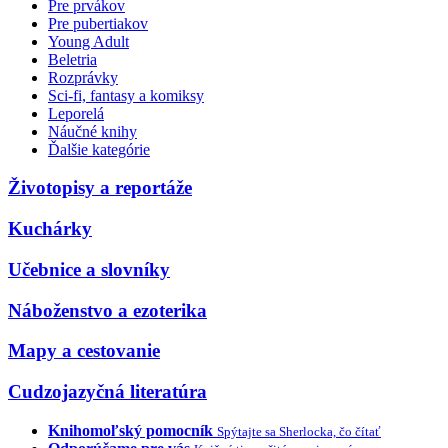
Pre prvákov
Pre pubertiakov
Young Adult
Beletria
Rozprávky
Sci-fi, fantasy a komiksy
Leporelá
Náučné knihy
Ďalšie kategórie
Životopisy a reportáže
Kuchárky
Učebnice a slovníky
Náboženstvo a ezoterika
Mapy a cestovanie
Cudzojazyčná literatúra
Knihomoľský pomocník
Spýtajte sa Sherlocka, čo čítať