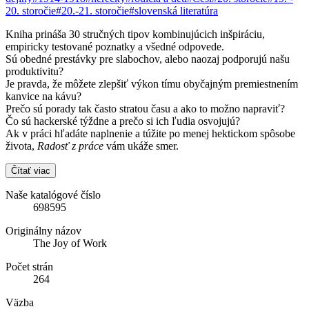
20. storočie
#20.-21. storočie
#slovenská literatúra
Kniha prináša 30 stručných tipov kombinujúcich inšpiráciu,
empiricky testované poznatky a všedné odpovede.
Sú obedné prestávky pre slabochov, alebo naozaj podporujú našu
produktivitu?
Je pravda, že môžete zlepšiť výkon tímu obyčajným premiestnením
kanvice na kávu?
Prečo sú porady tak často stratou času a ako to možno napraviť?
Čo sú hackerské týždne a prečo si ich ľudia osvojujú?
Ak v práci hľadáte naplnenie a túžite po menej hektickom spôsobe
života,
Radosť z práce
vám ukáže smer.
Čítať viac
Naše katalógové číslo
698595
Originálny názov
The Joy of Work
Počet strán
264
Väzba