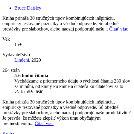
Bruce Daisley
Kniha prináša 30 stručných tipov kombinujúcich inšpiráciu,
empiricky testované poznatky a všedné odpovede. Sú obedné
prestávky pre slabochov, alebo naozaj podporujú našu...
Čítať viac
Vek
15+
Vydavateľstvo
Lindeni
, 2020
264 strán
5-6 hodín čítania
Vychádzame z priemerného údaju o rýchlosti čítania 230 slov
za minútu, od knihy ku knihe a čitateľa ku čitateľovi sa to
však môže líšiť.
Kniha prináša 30 stručných tipov kombinujúcich inšpiráciu,
empiricky testované poznatky a všedné odpovede. Sú obedné
prestávky pre slabochov, alebo naozaj podporujú našu produktivitu?
Je pravda, že môžete zlepšiť výkon tímu obyčajným
premiestnením...
Čítať viac
Kniha