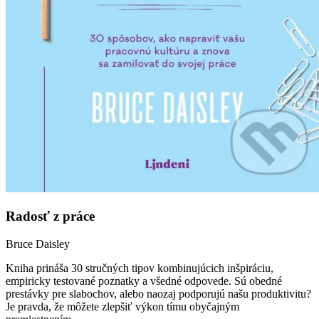
Radosť z práce
Bruce Daisley
Kniha prináša 30 stručných tipov kombinujúcich inšpiráciu,
empiricky testované poznatky a všedné odpovede. Sú obedné
prestávky pre slabochov, alebo naozaj podporujú našu produktivitu?
Je pravda, že môžete zlepšiť výkon tímu obyčajným