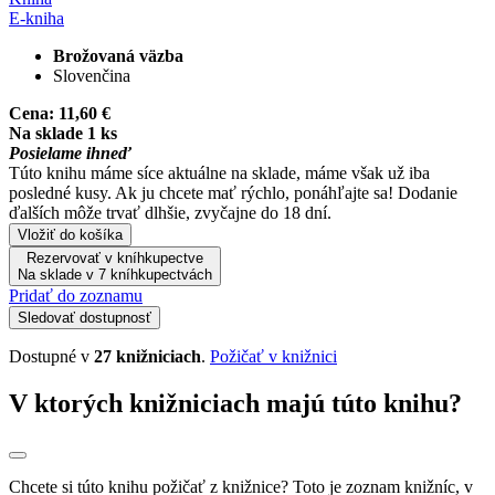
E-kniha
Brožovaná väzba
Slovenčina
Cena:
11,60 €
Na sklade 1 ks
Posielame ihneď
Túto knihu máme síce aktuálne na sklade, máme však už iba
posledné kusy. Ak ju chcete mať rýchlo, ponáhľajte sa! Dodanie
ďalších môže trvať dlhšie, zvyčajne do 18 dní.
Vložiť do košíka
Rezervovať v kníhkupectve
Na sklade v 7 kníhkupectvách
Pridať do zoznamu
Sledovať dostupnosť
Dostupné v
27 knižniciach
.
Požičať v knižnici
V ktorých knižniciach majú túto knihu?
Chcete si túto knihu požičať z knižnice? Toto je zoznam knižníc, v