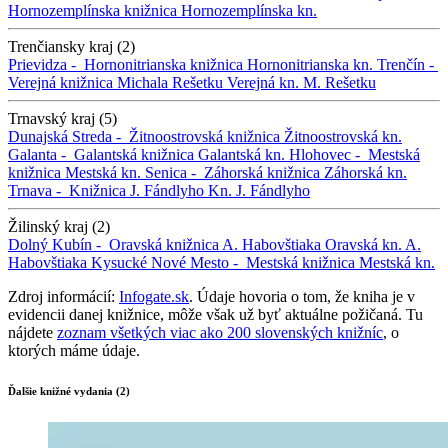
Hornozemplínska knižnica
Hornozemplínska kn.
Trenčiansky kraj (2)
Prievidza -
Hornonitrianska knižnica
Hornonitrianska kn.
Trenčín -
Verejná knižnica Michala Rešetku
Verejná kn. M. Rešetku
Trnavský kraj (5)
Dunajská Streda -
Žitnoostrovská knižnica
Žitnoostrovská kn.
Galanta -
Galantská knižnica
Galantská kn.
Hlohovec -
Mestská
knižnica
Mestská kn.
Senica -
Záhorská knižnica
Záhorská kn.
Trnava -
Knižnica J. Fándlyho
Kn. J. Fándlyho
Žilinský kraj (2)
Dolný Kubín -
Oravská knižnica A. Habovštiaka
Oravská kn. A.
Habovštiaka
Kysucké Nové Mesto -
Mestská knižnica
Mestská kn.
Zdroj informácií:
Infogate.sk
. Údaje hovoria o tom, že kniha je v
evidencii danej knižnice, môže však už byť aktuálne požičaná. Tu
nájdete
zoznam všetkých viac ako 200 slovenských knižníc
, o
ktorých máme údaje.
Ďalšie knižné vydania (2)