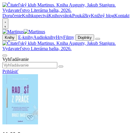
Doručenie
Kníhkupectvá
Knihovrátok
Poukážky
Knižný blog
Kontakt
E-knihy
Audioknihy
Hry
Filmy
Knihy
Doplnky
Vyhľadávanie
Prihlásiť