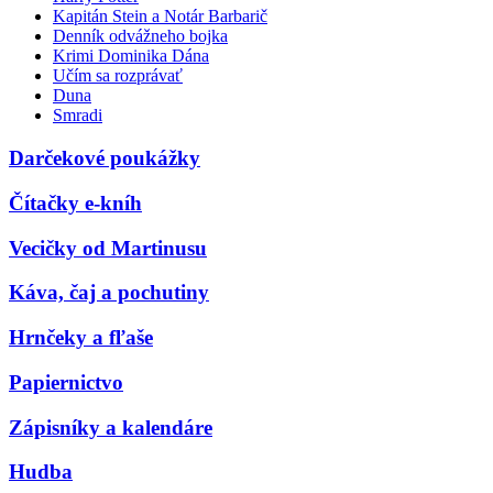
Kapitán Stein a Notár Barbarič
Denník odvážneho bojka
Krimi Dominika Dána
Učím sa rozprávať
Duna
Smradi
Darčekové poukážky
Čítačky e-kníh
Vecičky od Martinusu
Káva, čaj a pochutiny
Hrnčeky a fľaše
Papiernictvo
Zápisníky a kalendáre
Hudba