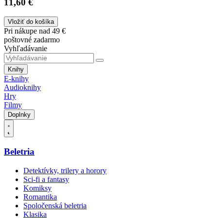
11,60 €
Vložiť do košíka
Pri nákupe nad 49 €
poštovné zadarmo
Vyhľadávanie
Knihy
E-knihy
Audioknihy
Hry
Filmy
Doplnky
Beletria
Detektívky, trilery a horory
Sci-fi a fantasy
Komiksy
Romantika
Spoločenská beletria
Klasika