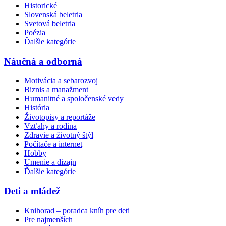
Historické
Slovenská beletria
Svetová beletria
Poézia
Ďalšie kategórie
Náučná a odborná
Motivácia a sebarozvoj
Biznis a manažment
Humanitné a spoločenské vedy
História
Životopisy a reportáže
Vzťahy a rodina
Zdravie a životný štýl
Počítače a internet
Hobby
Umenie a dizajn
Ďalšie kategórie
Deti a mládež
Knihorad – poradca kníh pre deti
Pre najmenších