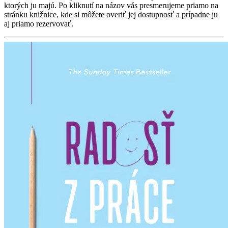
ktorých ju majú. Po kliknutí na názov vás presmerujeme priamo na
stránku knižnice, kde si môžete overiť jej dostupnosť a prípadne ju
aj priamo rezervovať.