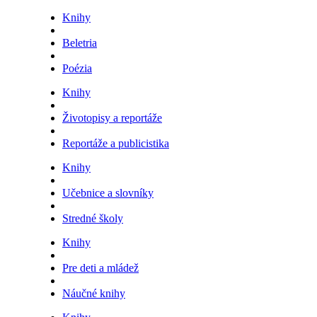
Knihy
Beletria
Poézia
Knihy
Životopisy a reportáže
Reportáže a publicistika
Knihy
Učebnice a slovníky
Stredné školy
Knihy
Pre deti a mládež
Náučné knihy