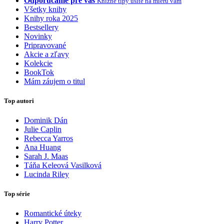
Odporúčame pre vás
Knižné tipy ušité na mieru vám
Všetky knihy
Knihy roka 2025
Bestsellery
Novinky
Pripravované
Akcie a zľavy
Kolekcie
BookTok
Mám záujem o titul
Top autori
Dominik Dán
Julie Caplin
Rebecca Yarros
Ana Huang
Sarah J. Maas
Táňa Keleová Vasilková
Lucinda Riley
Top série
Romantické úteky
Harry Potter