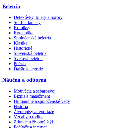
Beletria
Detektívky, trilery a horory
Sci-fi a fantasy
Komiksy
Romantika
Spoločenská beletria
Klasika
Historické
Slovenská beletria
Svetová beletria
Poézia
Ďalšie kategórie
Náučná a odborná
Motivácia a sebarozvoj
Biznis a manažment
Humanitné a spoločenské vedy
História
Životopisy a reportáže
Vzťahy a rodina
Zdravie a životný štýl
Počítače a internet