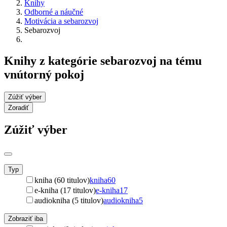
Knihy
Odborné a náučné
Motivácia a sebarozvoj
Sebarozvoj
Knihy z kategórie sebarozvoj na tému
vnútorný pokoj
Zúžiť výber
Zoradiť
Zúžiť výber
Typ
kniha (60 titulov)
kniha
60
e-kniha (17 titulov)
e-kniha
17
audiokniha (5 titulov)
audiokniha
5
Zobraziť iba