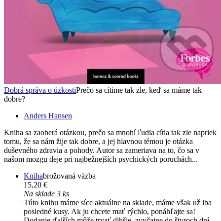
Dobrá správa o úzkosti
Prečo sa cítime tak zle, keď sa máme tak
dobre?
Anders Hansen
Kniha sa zaoberá otázkou, prečo sa mnohí ľudia cítia tak zle napriek
tomu, že sa nám žije tak dobre, a jej hlavnou témou je otázka
duševného zdravia a pohody. Autor sa zameriava na to, čo sa v
našom mozgu deje pri najbežnejších psychických poruchách...
Kniha
brožovaná väzba
15,20 €
Na sklade 3 ks
Túto knihu máme síce aktuálne na sklade, máme však už iba
posledné kusy. Ak ju chcete mať rýchlo, ponáhľajte sa!
Dodanie ďalších môže trvať dlhšie, zvyčajne do štyroch dní.