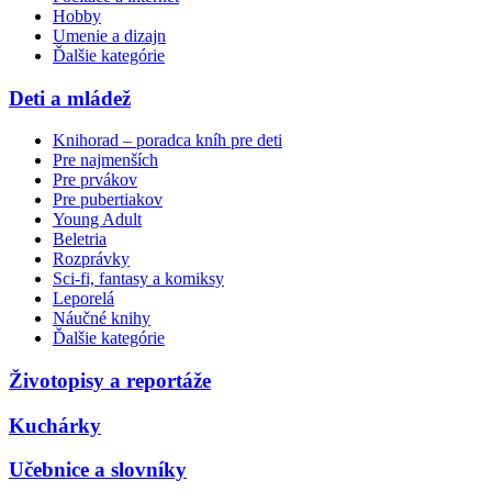
Hobby
Umenie a dizajn
Ďalšie kategórie
Deti a mládež
Knihorad – poradca kníh pre deti
Pre najmenších
Pre prvákov
Pre pubertiakov
Young Adult
Beletria
Rozprávky
Sci-fi, fantasy a komiksy
Leporelá
Náučné knihy
Ďalšie kategórie
Životopisy a reportáže
Kuchárky
Učebnice a slovníky