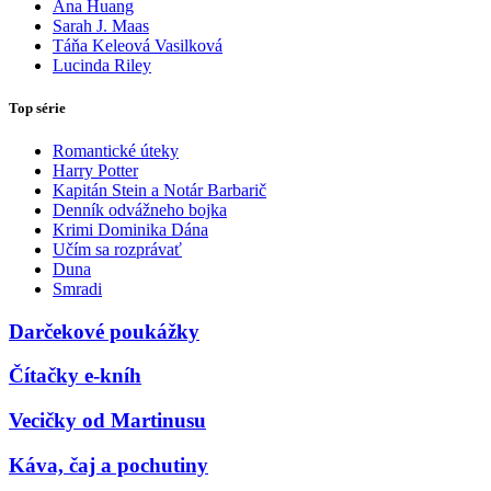
Ana Huang
Sarah J. Maas
Táňa Keleová Vasilková
Lucinda Riley
Top série
Romantické úteky
Harry Potter
Kapitán Stein a Notár Barbarič
Denník odvážneho bojka
Krimi Dominika Dána
Učím sa rozprávať
Duna
Smradi
Darčekové poukážky
Čítačky e-kníh
Vecičky od Martinusu
Káva, čaj a pochutiny