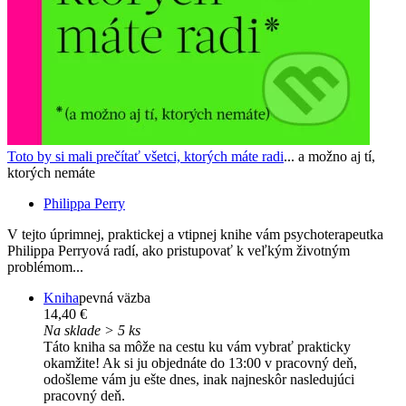
Toto by si mali prečítať všetci, ktorých máte radi
... a možno aj tí,
ktorých nemáte
Philippa Perry
V tejto úprimnej, praktickej a vtipnej knihe vám psychoterapeutka
Philippa Perryová radí, ako pristupovať k veľkým životným
problémom...
Kniha
pevná väzba
14,40 €
Na sklade > 5 ks
Táto kniha sa môže na cestu ku vám vybrať prakticky
okamžite! Ak si ju objednáte do 13:00 v pracovný deň,
odošleme vám ju ešte dnes, inak najneskôr nasledujúci
pracovný deň.