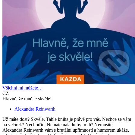
Všichni mi můžete…
CZ
Hlavně, že mně je skvěle!
Alexandra Reinwarth
Už máte dost? Skvěle. Tahle kniha je právě pro vás. Nechce se vám
na večírek? Nechoďte. Nemáte náladu být milí? Nemusíte.
Alexandra Reinwarth vám s brutální upřímností a humorem ukáže,