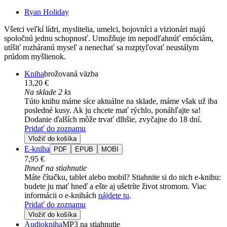
Ryan Holiday
Všetci veľkí lídri, myslitelia, umelci, bojovníci a vizionári majú
spoločnú jednu schopnosť. Umožňuje im nepodľahnúť emóciám,
utíšiť rozháranú myseľ a nenechať sa rozptyľovať neustálym
prúdom myšlienok.
Kniha
brožovaná väzba
13,20 €
Na sklade 2 ks
Túto knihu máme síce aktuálne na sklade, máme však už iba
posledné kusy. Ak ju chcete mať rýchlo, ponáhľajte sa!
Dodanie ďalších môže trvať dlhšie, zvyčajne do 18 dní.
Pridať do zoznamu
Vložiť do košíka
E-kniha
PDF
EPUB
MOBI
7,95 €
Ihneď na stiahnutie
Máte čítačku, tablet alebo mobil? Stiahnite si do nich e-knihu:
budete ju mať hneď a ešte aj ušetríte život stromom. Viac
informácii o e-knihách
nájdete tu
.
Pridať do zoznamu
Vložiť do košíka
Audiokniha
MP3 na stiahnutie