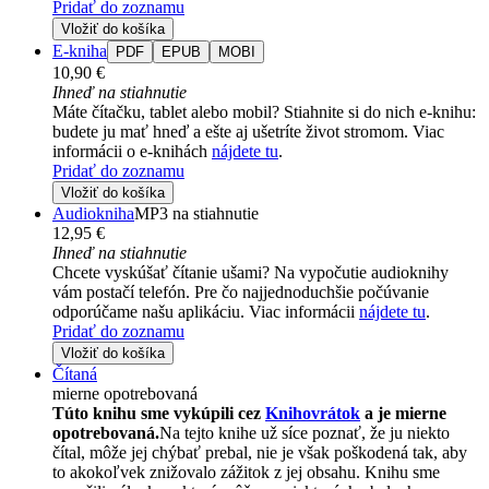
Pridať do zoznamu
Vložiť do košíka
E-kniha
PDF
EPUB
MOBI
10,90 €
Ihneď na stiahnutie
Máte čítačku, tablet alebo mobil? Stiahnite si do nich e-knihu:
budete ju mať hneď a ešte aj ušetríte život stromom. Viac
informácii o e-knihách
nájdete tu
.
Pridať do zoznamu
Vložiť do košíka
Audiokniha
MP3 na stiahnutie
12,95 €
Ihneď na stiahnutie
Chcete vyskúšať čítanie ušami? Na vypočutie audioknihy
vám postačí telefón. Pre čo najjednoduchšie počúvanie
odporúčame našu aplikáciu. Viac informácii
nájdete tu
.
Pridať do zoznamu
Vložiť do košíka
Čítaná
mierne opotrebovaná
Túto knihu sme vykúpili cez
Knihovrátok
a je mierne
opotrebovaná.
Na tejto knihe už síce poznať, že ju niekto
čítal, môže jej chýbať prebal, nie je však poškodená tak, aby
to akokoľvek znižovalo zážitok z jej obsahu. Knihu sme