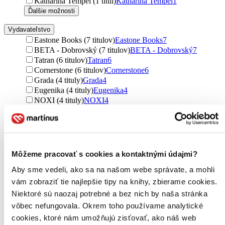
Katharina Tempel (1 titul)
Katharina Tempel
1
Ďalšie možnosti
Vydavateľstvo
Eastone Books (7 titulov)
Eastone Books
7
BETA - Dobrovský (7 titulov)
BETA - Dobrovský
7
Tatran (6 titulov)
Tatran
6
Cornerstone (6 titulov)
Cornerstone
6
Grada (4 tituly)
Grada
4
Eugenika (4 tituly)
Eugenika
4
NOXI (4 tituly)
NOXI
4
Vít Aora (4 tituly)
Vít Aora
4
HarperCollins (3 tituly)
HarperCollins
3
Thorsons (3 tituly)
Thorsons
3
Profile Books (3 tituly)
Profile Books
3
barecz & conrad books (3 tituly)
barecz & conrad books
3
Môžeme pracovať s cookies a kontaktnými údajmi?
Fortuna Libri (2 tituly)
Fortuna Libri
2
Aby sme vedeli, ako sa na našom webe správate, a mohli
Lingea (2 tituly)
Lingea
2
Management Press (2 tituly)
Management Press
2
vám zobraziť tie najlepšie tipy na knihy, zbierame cookies.
Dokořán (2 tituly)
Dokořán
2
Niektoré sú naozaj potrebné a bez nich by naša stránka
Hay House (2 tituly)
Hay House
2
vôbec nefungovala. Okrem toho používame analytické
DharmaGaia (2 tituly)
DharmaGaia
2
cookies, ktoré nám umožňujú zisťovať, ako náš web
Fortuna Libri ČR (2 tituly)
Fortuna Libri ČR
2