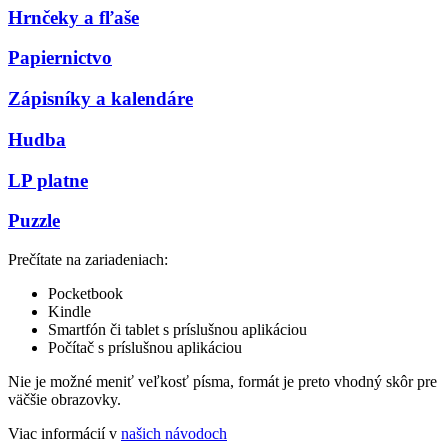
Hrnčeky a fľaše
Papiernictvo
Zápisníky a kalendáre
Hudba
LP platne
Puzzle
Prečítate na zariadeniach:
Pocketbook
Kindle
Smartfón či tablet s príslušnou aplikáciou
Počítač s príslušnou aplikáciou
Nie je možné meniť veľkosť písma, formát je preto vhodný skôr pre
väčšie obrazovky.
Viac informácií v
našich návodoch