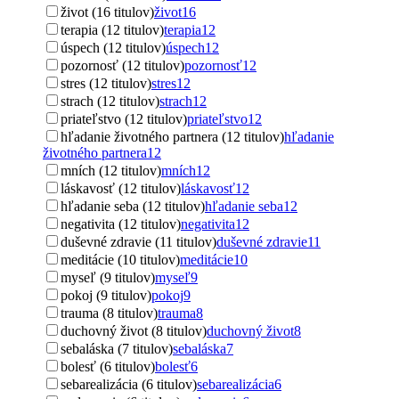
život (16 titulov)
život
16
terapia (12 titulov)
terapia
12
úspech (12 titulov)
úspech
12
pozornosť (12 titulov)
pozornosť
12
stres (12 titulov)
stres
12
strach (12 titulov)
strach
12
priateľstvo (12 titulov)
priateľstvo
12
hľadanie životného partnera (12 titulov)
hľadanie
životného partnera
12
mních (12 titulov)
mních
12
láskavosť (12 titulov)
láskavosť
12
hľadanie seba (12 titulov)
hľadanie seba
12
negativita (12 titulov)
negativita
12
duševné zdravie (11 titulov)
duševné zdravie
11
meditácie (10 titulov)
meditácie
10
myseľ (9 titulov)
myseľ
9
pokoj (9 titulov)
pokoj
9
trauma (8 titulov)
trauma
8
duchovný život (8 titulov)
duchovný život
8
sebaláska (7 titulov)
sebaláska
7
bolesť (6 titulov)
bolesť
6
sebarealizácia (6 titulov)
sebarealizácia
6