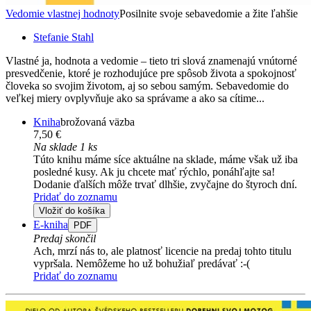
Vedomie vlastnej hodnoty
Posilnite svoje sebavedomie a žite ľahšie
Stefanie Stahl
Vlastné ja, hodnota a vedomie – tieto tri slová znamenajú vnútorné
presvedčenie, ktoré je rozhodujúce pre spôsob života a spokojnosť
človeka so svojim životom, aj so sebou samým. Sebavedomie do
veľkej miery ovplyvňuje ako sa správame a ako sa cítime...
Kniha
brožovaná väzba
7,50 €
Na sklade 1 ks
Túto knihu máme síce aktuálne na sklade, máme však už iba
posledné kusy. Ak ju chcete mať rýchlo, ponáhľajte sa!
Dodanie ďalších môže trvať dlhšie, zvyčajne do štyroch dní.
Pridať do zoznamu
Vložiť do košíka
E-kniha
PDF
Predaj skončil
Ach, mrzí nás to, ale platnosť licencie na predaj tohto titulu
vypršala. Nemôžeme ho už bohužiaľ predávať :-(
Pridať do zoznamu