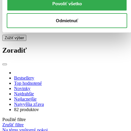
Povoliť všetko
E-kniha: MOBI (12 titulov)
E-kniha: MOBI
12
Audiokniha: MP3 (5 titulov)
Audiokniha: MP3
5
E-kniha: EPUB (Adobe DRM) (2 tituly)
E-kniha: EPUB
Odmietnuť
(Adobe DRM)
2
Ďalšie možnosti
Zúžiť výber
Zoradiť
Bestsellery
Top hodnotené
Novinky
Najdrahšie
Najlacnejšie
Najvyššia zľava
82 produktov
Použité filtre
Zrušiť filtre
Na tému vnútorný pokoj