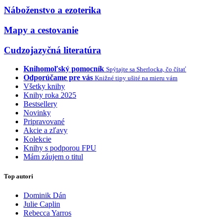
Náboženstvo a ezoterika
Mapy a cestovanie
Cudzojazyčná literatúra
Knihomoľský pomocník
Spýtajte sa Sherlocka, čo čítať
Odporúčame pre vás
Knižné tipy ušité na mieru vám
Všetky knihy
Knihy roka 2025
Bestsellery
Novinky
Pripravované
Akcie a zľavy
Kolekcie
Knihy s podporou FPU
Mám záujem o titul
Top autori
Dominik Dán
Julie Caplin
Rebecca Yarros