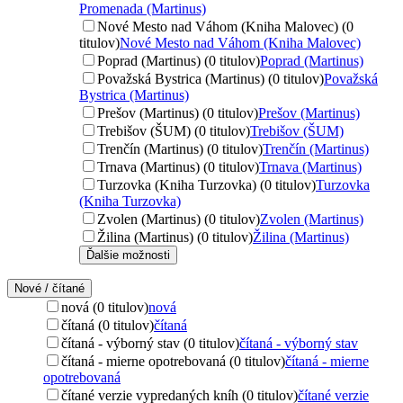
Promenada (Martinus)
Nové Mesto nad Váhom (Kniha Malovec) (0
titulov)
Nové Mesto nad Váhom (Kniha Malovec)
Poprad (Martinus) (0 titulov)
Poprad (Martinus)
Považská Bystrica (Martinus) (0 titulov)
Považská
Bystrica (Martinus)
Prešov (Martinus) (0 titulov)
Prešov (Martinus)
Trebišov (ŠUM) (0 titulov)
Trebišov (ŠUM)
Trenčín (Martinus) (0 titulov)
Trenčín (Martinus)
Trnava (Martinus) (0 titulov)
Trnava (Martinus)
Turzovka (Kniha Turzovka) (0 titulov)
Turzovka
(Kniha Turzovka)
Zvolen (Martinus) (0 titulov)
Zvolen (Martinus)
Žilina (Martinus) (0 titulov)
Žilina (Martinus)
Ďalšie možnosti
Nové / čítané
nová (0 titulov)
nová
čítaná (0 titulov)
čítaná
čítaná - výborný stav (0 titulov)
čítaná - výborný stav
čítaná - mierne opotrebovaná (0 titulov)
čítaná - mierne
opotrebovaná
čítané verzie vypredaných kníh (0 titulov)
čítané verzie