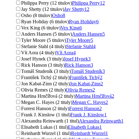
Philippa Perry (12 titulov)
Philippa Perry
12
Jay Shetty (12 titulov)
Jay Shetty
12
Osho (8 titulov)
Osho
8
Ryan Holiday (6 titulov)
Ryan Holiday
6
Vex King (6 titulov)
Vex King
6
Anders Hansen (5 titulov)
Anders Hansen
5
Tyler Moore (5 titulov)
Tyler Moore
5
Stefanie Stahl (4 tituly)
Stefanie Stahl
4
Vít Aora (4 tituly)
Vít Aora
4
Josef Hynek (3 tituly)
Josef Hynek
3
Rick Hanson (3 tituly)
Rick Hanson
3
Tomáš Studeník (3 tituly)
Tomáš Studeník
3
František Tichý (2 tituly)
František Tichý
2
Jon Kabat-Zinn (2 tituly)
Jon Kabat-Zinn
2
Olivia Remes (2 tituly)
Olivia Remes
2
Martina Hrnčířová (2 tituly)
Martina Hrnčířová
2
Megan C. Hayes (2 tituly)
Megan C. Hayes
2
Forrest Hanson (2 tituly)
Forrest Hanson
2
Frank J. Kinslow (1 titul)
Frank J. Kinslow
1
Alexandra Reinwarth (1 titul)
Alexandra Reinwarth
1
Elisabeth Lukas (1 titul)
Elisabeth Lukas
1
Reinhardt Wurzel (1 titul)
Reinhardt Wurzel
1