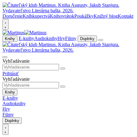
Doručenie
Kníhkupectvá
Knihovrátok
Poukážky
Knižný blog
Kontakt
E-knihy
Audioknihy
Hry
Filmy
Knihy
Doplnky
Vyhľadávanie
Prihlásiť
Vyhľadávanie
Knihy
E-knihy
Audioknihy
Hry
Filmy
Doplnky