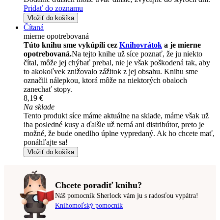
Pridať do zoznamu
Vložiť do košíka
Čítaná
mierne opotrebovaná
Túto knihu sme vykúpili cez
Knihovrátok
a je mierne
opotrebovaná.
Na tejto knihe už síce poznať, že ju niekto
čítal, môže jej chýbať prebal, nie je však poškodená tak, aby
to akokoľvek znižovalo zážitok z jej obsahu. Knihu sme
označili nálepkou, ktorá môže na niektorých obaloch
zanechať stopy.
8,19 €
Na sklade
Tento produkt síce máme aktuálne na sklade, máme však už
iba posledné kusy a ďalšie už nemá ani distribútor, preto je
možné, že bude onedlho úplne vypredaný. Ak ho chcete mať,
ponáhľajte sa!
Vložiť do košíka
Chcete poradiť knihu?
Náš pomocník Sherlock vám ju s radosťou vypátra!
Knihomoľský pomocník