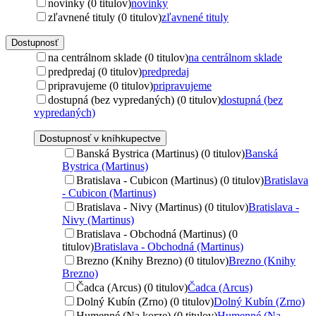
novinky (0 titulov)
novinky
zľavnené tituly (0 titulov)
zľavnené tituly
Dostupnosť
na centrálnom sklade (0 titulov)
na centrálnom sklade
predpredaj (0 titulov)
predpredaj
pripravujeme (0 titulov)
pripravujeme
dostupná (bez vypredaných) (0 titulov)
dostupná (bez
vypredaných)
Dostupnosť v kníhkupectve
Banská Bystrica (Martinus) (0 titulov)
Banská
Bystrica (Martinus)
Bratislava - Cubicon (Martinus) (0 titulov)
Bratislava
- Cubicon (Martinus)
Bratislava - Nivy (Martinus) (0 titulov)
Bratislava -
Nivy (Martinus)
Bratislava - Obchodná (Martinus) (0
titulov)
Bratislava - Obchodná (Martinus)
Brezno (Knihy Brezno) (0 titulov)
Brezno (Knihy
Brezno)
Čadca (Arcus) (0 titulov)
Čadca (Arcus)
Dolný Kubín (Zrno) (0 titulov)
Dolný Kubín (Zrno)
Humenné (Na korze) (0 titulov)
Humenné (Na