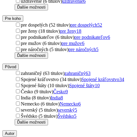
uzdravenie (6 titulov)
uzdravenie
6
Ďalšie možnosti
Pre koho
pre dospelých (52 titulov)
pre dospelých
52
pre ženy (18 titulov)
pre ženy
18
pre podnikateľov (6 titulov)
pre podnikateľov
6
pre mužov (6 titulov)
pre mužov
6
pre náročných (5 titulov)
pre náročných
5
Ďalšie možnosti
Pôvod
zahraničný (63 titulov)
zahraničný
63
Spojené kráľovstvo (34 titulov)
Spojené kráľovstvo
34
Spojené štáty (10 titulov)
Spojené štáty
10
Česko (9 titulov)
Česko
9
India (8 titulov)
India
8
Nemecko (6 titulov)
Nemecko
6
severský (5 titulov)
severský
5
Švédsko (5 titulov)
Švédsko
5
Ďalšie možnosti
Autor