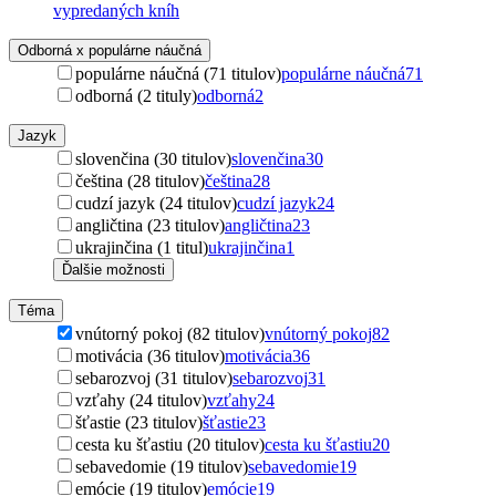
vypredaných kníh
Odborná x populárne náučná
populárne náučná (71 titulov)
populárne náučná
71
odborná (2 tituly)
odborná
2
Jazyk
slovenčina (30 titulov)
slovenčina
30
čeština (28 titulov)
čeština
28
cudzí jazyk (24 titulov)
cudzí jazyk
24
angličtina (23 titulov)
angličtina
23
ukrajinčina (1 titul)
ukrajinčina
1
Ďalšie možnosti
Téma
vnútorný pokoj (82 titulov)
vnútorný pokoj
82
motivácia (36 titulov)
motivácia
36
sebarozvoj (31 titulov)
sebarozvoj
31
vzťahy (24 titulov)
vzťahy
24
šťastie (23 titulov)
šťastie
23
cesta ku šťastiu (20 titulov)
cesta ku šťastiu
20
sebavedomie (19 titulov)
sebavedomie
19
emócie (19 titulov)
emócie
19