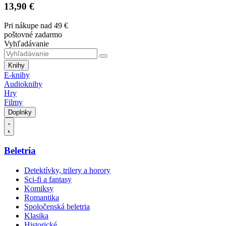
13,90 €
Pri nákupe nad 49 €
poštovné zadarmo
Vyhľadávanie
Knihy
E-knihy
Audioknihy
Hry
Filmy
Doplnky
Beletria
Detektívky, trilery a horory
Sci-fi a fantasy
Komiksy
Romantika
Spoločenská beletria
Klasika
Historické