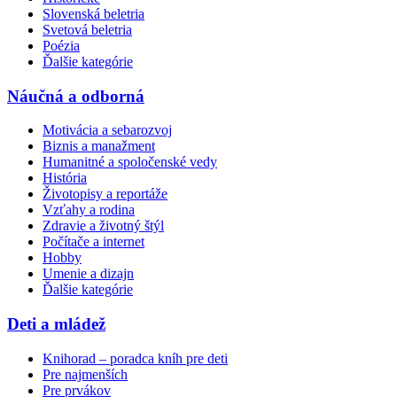
Slovenská beletria
Svetová beletria
Poézia
Ďalšie kategórie
Náučná a odborná
Motivácia a sebarozvoj
Biznis a manažment
Humanitné a spoločenské vedy
História
Životopisy a reportáže
Vzťahy a rodina
Zdravie a životný štýl
Počítače a internet
Hobby
Umenie a dizajn
Ďalšie kategórie
Deti a mládež
Knihorad – poradca kníh pre deti
Pre najmenších
Pre prvákov