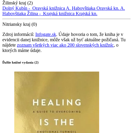
Žilinský kraj (2)
Dolný Kubín -
Oravská knižnica A. Habovštiaka
Oravská kn. A.
Habovštiaka
Žilina -
Krajská knižnica
Krajská kn.
Nitriansky kraj (0)
Zdroj informácií:
Infogate.sk
. Údaje hovoria o tom, že kniha je v
evidencii danej knižnice, môže však už byť aktuálne požičaná. Tu
nájdete
zoznam všetkých viac ako 200 slovenských knižníc
, o
ktorých máme údaje.
Ďalšie knižné vydania (2)