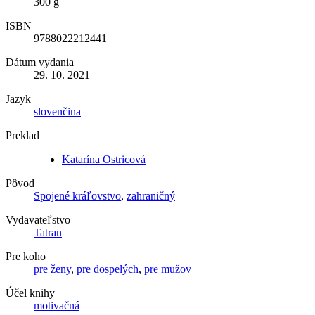
300 g
ISBN
9788022212441
Dátum vydania
29. 10. 2021
Jazyk
slovenčina
Preklad
Katarína Ostricová
Pôvod
Spojené kráľovstvo
,
zahraničný
Vydavateľstvo
Tatran
Pre koho
pre ženy
,
pre dospelých
,
pre mužov
Účel knihy
motivačná