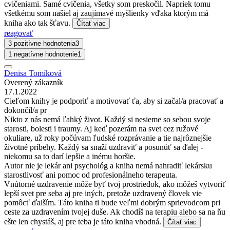
cvičeniami. Samé cvičenia, všetky som preskočil. Napriek tomu
všetkému som našiel aj zaujímavé myšlienky vďaka ktorým má
kniha ako tak šťavu.
Čítať viac
reagovať
3 pozitívne hodnotenia
3
1 negatívne hodnotenie
1
Denisa Tomíková
Overený zákazník
17.1.2022
Cieľom knihy je podporiť a motivovať ťa, aby si začal/a pracovať a
dokončil/a pr
Nikto z nás nemá ľahký život. Každý si nesieme so sebou svoje
starosti, bolesti i traumy. Aj keď pozerám na svet cez ružové
okuliare, už roky počúvam ľudské rozprávanie a tie najrôznejšie
životné príbehy. Každý sa snaží uzdraviť a posunúť sa ďalej -
niekomu sa to darí lepšie a inému horšie.
Autor nie je lekár ani psychológ a kniha nemá nahradiť lekársku
starostlivosť ani pomoc od profesionálneho terapeuta.
Vnútorné uzdravenie môže byť tvoj prostriedok, ako môžeš vytvoriť
lepší svet pre seba aj pre iných, pretože uzdravený človek vie
pomôcť ďalším. Táto kniha ti bude veľmi dobrým sprievodcom pri
ceste za uzdravením tvojej duše. Ak chodíš na terapiu alebo sa na ňu
ešte len chystáš, aj pre teba je táto kniha vhodná.
Čítať viac