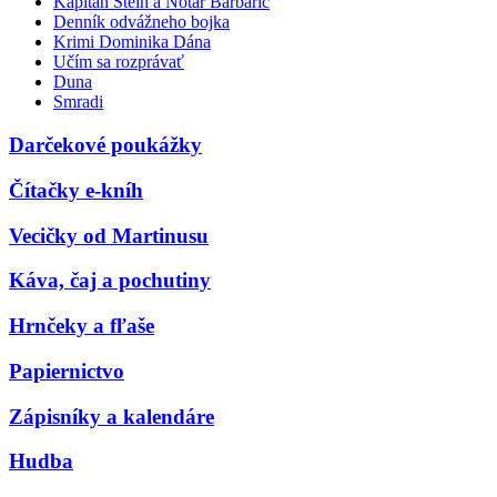
Kapitán Stein a Notár Barbarič
Denník odvážneho bojka
Krimi Dominika Dána
Učím sa rozprávať
Duna
Smradi
Darčekové poukážky
Čítačky e-kníh
Vecičky od Martinusu
Káva, čaj a pochutiny
Hrnčeky a fľaše
Papiernictvo
Zápisníky a kalendáre
Hudba