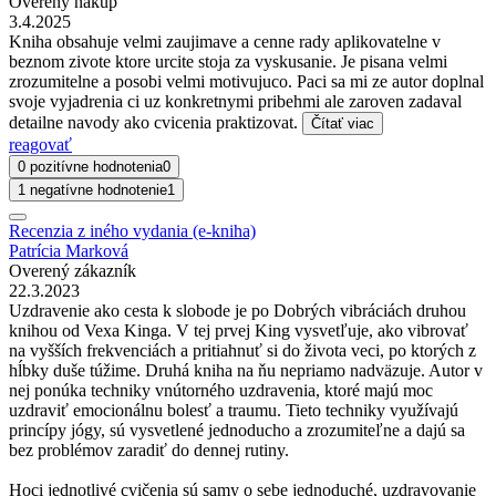
Overený nákup
3.4.2025
Kniha obsahuje velmi zaujimave a cenne rady aplikovatelne v
beznom zivote ktore urcite stoja za vyskusanie. Je pisana velmi
zrozumitelne a posobi velmi motivujuco. Paci sa mi ze autor doplnal
svoje vyjadrenia ci uz konkretnymi pribehmi ale zaroven zadaval
detailne navody ako cvicenia praktizovat.
Čítať viac
reagovať
0 pozitívne hodnotenia
0
1 negatívne hodnotenie
1
Recenzia z iného vydania (e-kniha)
Patrícia Marková
Overený zákazník
22.3.2023
Uzdravenie ako cesta k slobode je po Dobrých vibráciách druhou
knihou od Vexa Kinga. V tej prvej King vysvetľuje, ako vibrovať
na vyšších frekvenciách a pritiahnuť si do života veci, po ktorých z
hĺbky duše túžime. Druhá kniha na ňu nepriamo nadväzuje. Autor v
nej ponúka techniky vnútorného uzdravenia, ktoré majú moc
uzdraviť emocionálnu bolesť a traumu. Tieto techniky využívajú
princípy jógy, sú vysvetlené jednoducho a zrozumiteľne a dajú sa
bez problémov zaradiť do dennej rutiny.
Hoci jednotlivé cvičenia sú samy o sebe jednoduché, uzdravovanie