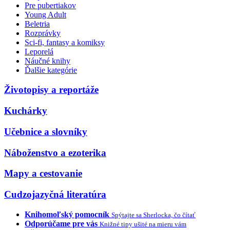
Pre pubertiakov
Young Adult
Beletria
Rozprávky
Sci-fi, fantasy a komiksy
Leporelá
Náučné knihy
Ďalšie kategórie
Životopisy a reportáže
Kuchárky
Učebnice a slovníky
Náboženstvo a ezoterika
Mapy a cestovanie
Cudzojazyčná literatúra
Knihomoľský pomocník
Spýtajte sa Sherlocka, čo čítať
Odporúčame pre vás
Knižné tipy ušité na mieru vám