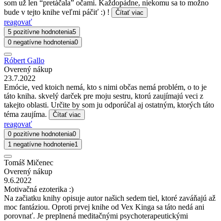
som už len “pretáčala” očami. Každopádne, niekomu sa to možno
bude v tejto knihe veľmi páčiť :) !
Čítať viac
reagovať
5 pozitívne hodnotenia
5
0 negatívne hodnotenia
0
Róbert Gallo
Overený nákup
23.7.2022
Emócie, ved ktoich nemá, kto s nimi občas nemá problém, o to je
táto kniha. skvelý darček pre moju sestru, ktorú zaujímajú veci z
takejto oblasti. Určite by som ju odporúčal aj ostatným, ktorých táto
téma zaujíma.
Čítať viac
reagovať
0 pozitívne hodnotenia
0
1 negatívne hodnotenie
1
Tomáš Mičenec
Overený nákup
9.6.2022
Motivačná ezoterika :)
Na začiatku knihy opisuje autor našich sedem tiel, ktoré zaváňajú až
moc fantáziou. Oproti prvej knihe od Vex Kinga sa táto nedá ani
porovnať. Je preplnená meditačnými psychoterapeutickými