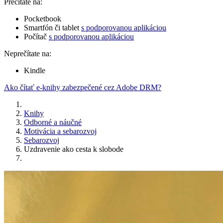
Prečítate na:
Pocketbook
Smartfón či tablet
s podporovanou aplikáciou
Počítač
s podporovanou aplikáciou
Neprečítate na:
Kindle
Ako čítať e-knihy zabezpečené cez Adobe DRM?
Knihy
Odborné a náučné
Motivácia a sebarozvoj
Sebarozvoj
Uzdravenie ako cesta k slobode