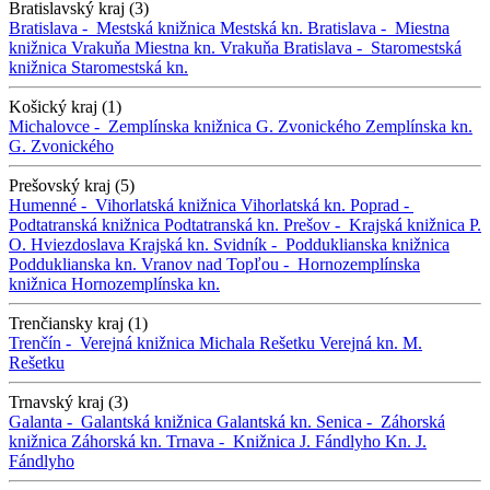
Bratislavský kraj (3)
Bratislava -
Mestská knižnica
Mestská kn.
Bratislava -
Miestna
knižnica Vrakuňa
Miestna kn. Vrakuňa
Bratislava -
Staromestská
knižnica
Staromestská kn.
Košický kraj (1)
Michalovce -
Zemplínska knižnica G. Zvonického
Zemplínska kn.
G. Zvonického
Prešovský kraj (5)
Humenné -
Vihorlatská knižnica
Vihorlatská kn.
Poprad -
Podtatranská knižnica
Podtatranská kn.
Prešov -
Krajská knižnica P.
O. Hviezdoslava
Krajská kn.
Svidník -
Podduklianska knižnica
Podduklianska kn.
Vranov nad Topľou -
Hornozemplínska
knižnica
Hornozemplínska kn.
Trenčiansky kraj (1)
Trenčín -
Verejná knižnica Michala Rešetku
Verejná kn. M.
Rešetku
Trnavský kraj (3)
Galanta -
Galantská knižnica
Galantská kn.
Senica -
Záhorská
knižnica
Záhorská kn.
Trnava -
Knižnica J. Fándlyho
Kn. J.
Fándlyho