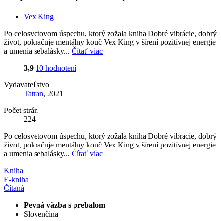
Vex King
Po celosvetovom úspechu, ktorý zožala kniha Dobré vibrácie, dobrý
život, pokračuje mentálny kouč Vex King v šírení pozitívnej energie
a umenia sebalásky...
Čítať viac
3,9
10 hodnotení
Vydavateľstvo
Tatran
, 2021
Počet strán
224
Po celosvetovom úspechu, ktorý zožala kniha Dobré vibrácie, dobrý
život, pokračuje mentálny kouč Vex King v šírení pozitívnej energie
a umenia sebalásky...
Čítať viac
Kniha
E-kniha
Čítaná
Pevná väzba s prebalom
Slovenčina