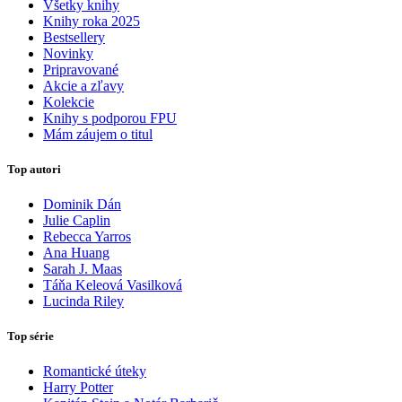
Všetky knihy
Knihy roka 2025
Bestsellery
Novinky
Pripravované
Akcie a zľavy
Kolekcie
Knihy s podporou FPU
Mám záujem o titul
Top autori
Dominik Dán
Julie Caplin
Rebecca Yarros
Ana Huang
Sarah J. Maas
Táňa Keleová Vasilková
Lucinda Riley
Top série
Romantické úteky
Harry Potter