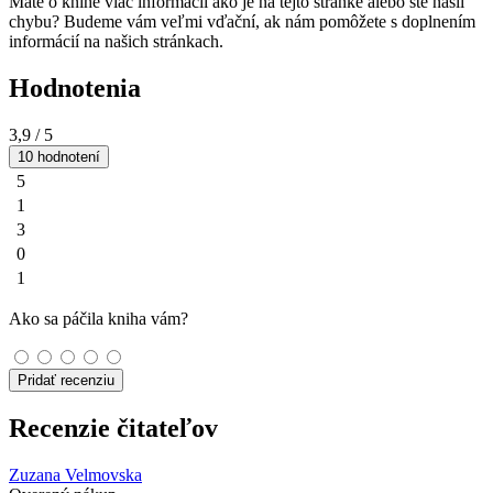
Máte o knihe viac informácií ako je na tejto stránke alebo ste našli
chybu? Budeme vám veľmi vďační, ak nám pomôžete s doplnením
informácií na našich stránkach.
Hodnotenia
3,9
/ 5
10 hodnotení
5
1
3
0
1
Ako sa páčila kniha vám?
Pridať recenziu
Recenzie čitateľov
Zuzana Velmovska