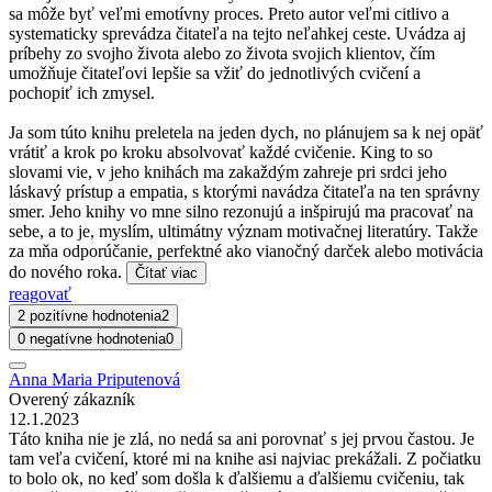
sa môže byť veľmi emotívny proces. Preto autor veľmi citlivo a
systematicky sprevádza čitateľa na tejto neľahkej ceste. Uvádza aj
príbehy zo svojho života alebo zo života svojich klientov, čím
umožňuje čitateľovi lepšie sa vžiť do jednotlivých cvičení a
pochopiť ich zmysel.
Ja som túto knihu preletela na jeden dych, no plánujem sa k nej opäť
vrátiť a krok po kroku absolvovať každé cvičenie. King to so
slovami vie, v jeho knihách ma zakaždým zahreje pri srdci jeho
láskavý prístup a empatia, s ktorými navádza čitateľa na ten správny
smer. Jeho knihy vo mne silno rezonujú a inšpirujú ma pracovať na
sebe, a to je, myslím, ultimátny význam motivačnej literatúry. Takže
za mňa odporúčanie, perfektné ako vianočný darček alebo motivácia
do nového roka.
Čítať viac
reagovať
2 pozitívne hodnotenia
2
0 negatívne hodnotenia
0
Anna Maria Priputenová
Overený zákazník
12.1.2023
Táto kniha nie je zlá, no nedá sa ani porovnať s jej prvou častou. Je
tam veľa cvičení, ktoré mi na knihe asi najviac prekážali. Z počiatku
to bolo ok, no keď som došla k ďalšiemu a ďalšiemu cvičeniu, tak