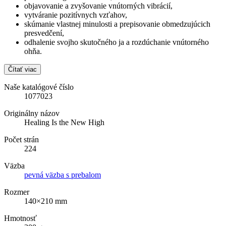
objavovanie a zvyšovanie vnútorných vibrácií,
vytváranie pozitívnych vzťahov,
skúmanie vlastnej minulosti a prepisovanie obmedzujúcich
presvedčení,
odhalenie svojho skutočného ja a rozdúchanie vnútorného
ohňa.
Čítať viac
Naše katalógové číslo
1077023
Originálny názov
Healing Is the New High
Počet strán
224
Väzba
pevná väzba s prebalom
Rozmer
140×210 mm
Hmotnosť