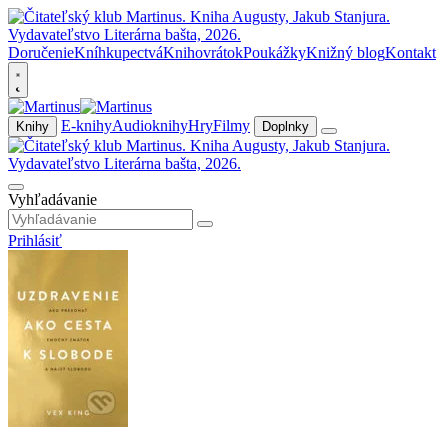
Doručenie
Kníhkupectvá
Knihovrátok
Poukážky
Knižný blog
Kontakt
E-knihy
Audioknihy
Hry
Filmy
Knihy
Doplnky
Vyhľadávanie
Prihlásiť