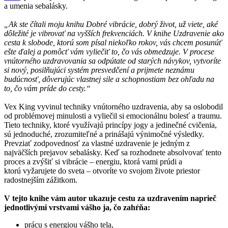
a umenia sebalásky.
„Ak ste čítali moju knihu Dobré vibrácie, dobrý život, už viete, aké
dôležité je vibrovať na vyšších frekvenciách. V knihe Uzdravenie ako
cesta k slobode, ktorú som písal niekoľko rokov, vás chcem posunúť
ešte ďalej a pomôcť vám vyliečiť to, čo vás obmedzuje. V procese
vnútorného uzdravovania sa odpútate od starých návykov, vytvoríte
si nový, posilňujúci systém presvedčení a prijmete neznámu
budúcnosť, dôverujúc vlastnej sile a schopnostiam bez ohľadu na
to, čo vám príde do cesty.“
Vex King vyvinul techniky vnútorného uzdravenia, aby sa oslobodil
od problémovej minulosti a vyliečil si emocionálnu bolesť a traumu.
Tieto techniky, ktoré využívajú princípy jogy a jedinečné cvičenia,
sú jednoduché, zrozumiteľné a prinášajú výnimočné výsledky.
Prevziať zodpovednosť za vlastné uzdravenie je jedným z
najväčších prejavov sebalásky. Keď sa rozhodnete absolvovať tento
proces a zvýšiť si vibrácie – energiu, ktorá vami prúdi a
ktorú vyžarujete do sveta – otvoríte vo svojom živote priestor
radostnejším zážitkom.
V tejto knihe vám autor ukazuje cestu za uzdravením naprieč
jednotlivými vrstvami vášho ja, čo zahŕňa:
prácu s energiou vášho tela,