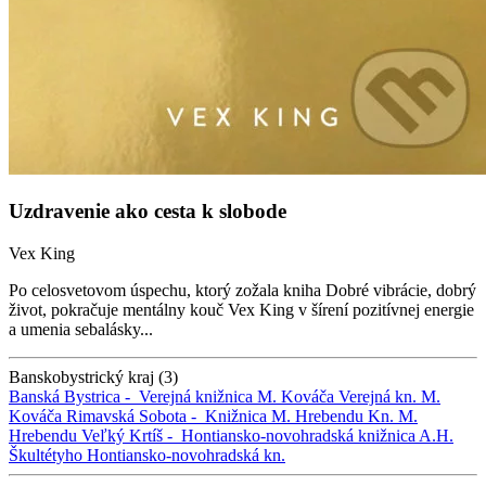
Uzdravenie ako cesta k slobode
Vex King
Po celosvetovom úspechu, ktorý zožala kniha Dobré vibrácie, dobrý
život, pokračuje mentálny kouč Vex King v šírení pozitívnej energie
a umenia sebalásky...
Banskobystrický kraj (3)
Banská Bystrica -
Verejná knižnica M. Kováča
Verejná kn. M.
Kováča
Rimavská Sobota -
Knižnica M. Hrebendu
Kn. M.
Hrebendu
Veľký Krtíš -
Hontiansko-novohradská knižnica A.H.
Škultétyho
Hontiansko-novohradská kn.