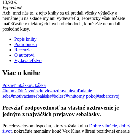
13,90 €
Vypredané
Ach, mrzí nás to, z tejto knihy sa už predali všetky výtlačky a
nemáme ju na sklade my ani vydavateľ :( Teoreticky však môžete
mať šťastie v niektorých iných obchodoch, ktoré ešte nepredali
posledné kusy.
Popis knihy
Podrobnosti
Recenzie
O autorovi
Vydavateľstvo
Viac o knihe
Pozrieť ukážku
Ukážka
#trauma
#duševné zdravie
#uzdravenie
#hľadanie
seba
#motivácia
#sebaláska
#bolesť
#vnútorný pokoj
#sebarozvoj
Prevziať zodpovednosť za vlastné uzdravenie je
jedným z najväčších prejavov sebalásky.
Po celosvetovom úspechu, ktorý zožala kniha
Dobré vibrácie, dobrý
život
, pokračuje mentálny kouč Vex King v šírení pozitívnej energie