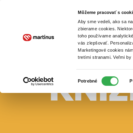
Doručenie
Kníhkupectvá
Knihovrátok
Poukážky
Knižný blog
Kontakt
Môžeme pracovať s cooki
Aby sme vedeli, ako sa na 
zbierame cookies. Niektor
E-knihy
Audioknihy
Hry
Filmy
Knihy
Doplnky
toho používame analytické
vás zlepšovať. Personaliz
Vyhľadávanie
Marketingové cookies nám 
tretími stranami. Veľmi b
Prihlásiť
Vyhľadávanie
Výber
Knihy
Potrebné
P
súhlasu
E-knihy
Audioknihy
Hry
Filmy
Doplnky
Beletria