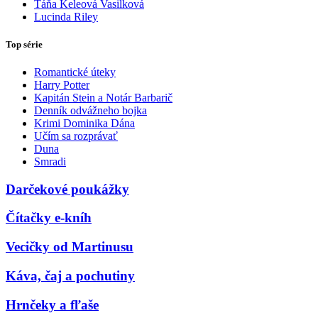
Táňa Keleová Vasilková
Lucinda Riley
Top série
Romantické úteky
Harry Potter
Kapitán Stein a Notár Barbarič
Denník odvážneho bojka
Krimi Dominika Dána
Učím sa rozprávať
Duna
Smradi
Darčekové poukážky
Čítačky e-kníh
Vecičky od Martinusu
Káva, čaj a pochutiny
Hrnčeky a fľaše