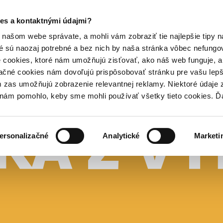
es a kontaktnými údajmi?
našom webe správate, a mohli vám zobraziť tie najlepšie tipy n
é sú naozaj potrebné a bez nich by naša stránka vôbec nefung
 cookies, ktoré nám umožňujú zisťovať, ako náš web funguje, a 
ačné cookies nám dovoľujú prispôsobovať stránku pre vašu lepši
zas umožňujú zobrazenie relevantnej reklamy. Niektoré údaje z
y nám pomohlo, keby sme mohli používať všetky tieto cookies. 
ersonalizačné
Analytické
Marketi