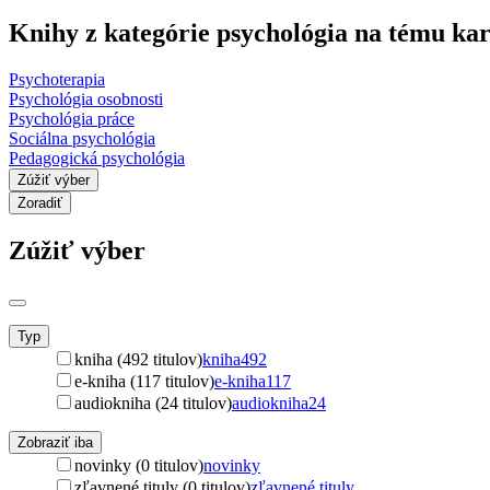
Knihy z kategórie psychológia na tému kar
Psychoterapia
Psychológia osobnosti
Psychológia práce
Sociálna psychológia
Pedagogická psychológia
Zúžiť výber
Zoradiť
Zúžiť výber
Typ
kniha (492 titulov)
kniha
492
e-kniha (117 titulov)
e-kniha
117
audiokniha (24 titulov)
audiokniha
24
Zobraziť iba
novinky (0 titulov)
novinky
zľavnené tituly (0 titulov)
zľavnené tituly