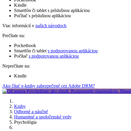
Kindle
Smartfón či tablet s príslušnou aplikáciou
Počítač s príslušnou aplikáciou
Viac informácií v
našich návodoch
Prečítate na:
Pocketbook
Smartfón či tablet
s podporovanou aplikáciou
Počítač
s podporovanou aplikáciou
Neprečítate na:
Kindle
Ako čítať e-knihy zabezpečené cez Adobe DRM?
Knihy
Odborné a náučné
Humanitné a spoločenské vedy
Psychológia