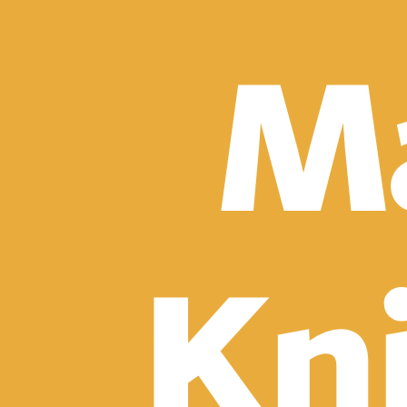
Detektívky, trilery a horory
Sci-fi a fantasy
Komiksy
Romantika
Spoločenská beletria
Klasika
Historické
Slovenská beletria
Svetová beletria
Poézia
Ďalšie kategórie
Náučná a odborná
Motivácia a sebarozvoj
Biznis a manažment
Humanitné a spoločenské vedy
História
Životopisy a reportáže
Vzťahy a rodina
Zdravie a životný štýl
Počítače a internet
Hobby
Umenie a dizajn