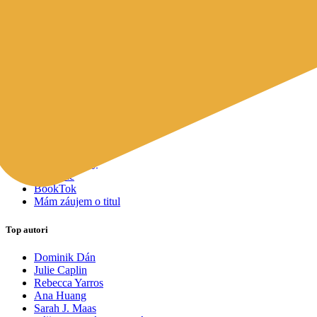
Mapy a cestovanie
Cudzojazyčná literatúra
Knihomoľský pomocník
Spýtajte sa Sherlocka, čo čítať
Odporúčame pre vás
Knižné tipy ušité na mieru vám
Všetky knihy
Knihy roka 2025
Bestsellery
Novinky
Pripravované
Akcie a zľavy
Kolekcie
BookTok
Mám záujem o titul
Top autori
Dominik Dán
Julie Caplin
Rebecca Yarros
Ana Huang
Sarah J. Maas