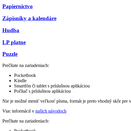
Papiernictvo
Zápisníky a kalendáre
Hudba
LP platne
Puzzle
Prečítate na zariadeniach:
Pocketbook
Kindle
Smartfón či tablet s príslušnou aplikáciou
Počítač s príslušnou aplikáciou
Nie je možné meniť veľkosť písma, formát je preto vhodný skôr pre 
Viac informácií v
našich návodoch
Prečítate na zariadeniach:
Pocketbook