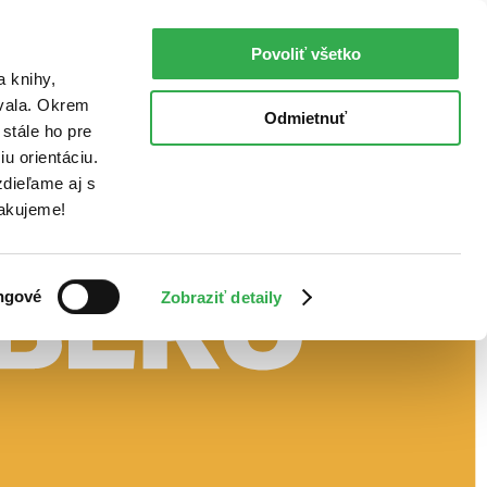
Povoliť všetko
a knihy,
ovala. Okrem
Odmietnuť
stále ho pre
u orientáciu.
dieľame aj s
Ďakujeme!
ngové
Zobraziť detaily