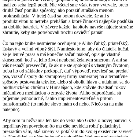
mali zo seba lepší pocit. Nie všetci sme však tvory vytrvalé, preto
druhá časť ponúka spôsoby, ako poraziť strašiaka menom
prokrastinácia. V tretej časti sa potom dozviete, že ani s
produktivitou to netreba preháňať a ktoré činnosti najlepšie poslúžia
na dobitie bateriek. V závere každej kapitoly navyše nájdete stručné
zhrnutie, keby ste potrebovali trochu osviežiť pamäť.
Čo na tejto knihe nesmierne oceňujem je Aliho ľahký, priateľský,
láskavý a veľmi vtipný štýl. Namiesto toho, aby do čitateľa hučal,
že je lenivé prasa a má konečne začať makať, opisuje vlastné
skúsenosti, keď sa jeho život neuberal želaným smerom. A ani sa
vás nesnaží presvedčiť, že ak nie ste spokojní s vlastným životom,
treba ho od základov prekopať, dať výpoveď, rozviesť sa, predať
psa, vraziť úspory do startupovej firmy zameranej na alternatívne
spôsoby pestovania tekvice, alebo si oholiť hlavu a utiahnuť sa do
budhistického chrámu v Himalájach, kde strávite dvadsať rokov
mlčanlivou meditáciou o zmysle života. Aliho odporúčania sú
príjemne jednoduché, ľahko implementovateľné a pritom
transformačné (to múdre slovo mám od neho. Niečo sa na mňa
nalepilo).
Aby som tu nežvanila len tak do vetra ako Gizka o novej panvici s
nepriľnavým povrchom (to ma ešte nevidela robiť palacinky),
prezradím vám, aké zmeny sa pokúšam do svojej existencie zaviesť
ja. Napríklad sa učím bojovať s najvyšším štádiom prokrastinácie,