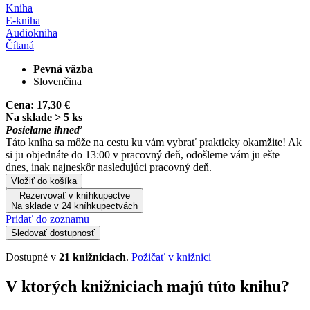
Kniha
E-kniha
Audiokniha
Čítaná
Pevná väzba
Slovenčina
Cena:
17,30 €
Na sklade > 5 ks
Posielame ihneď
Táto kniha sa môže na cestu ku vám vybrať prakticky okamžite! Ak
si ju objednáte do 13:00 v pracovný deň, odošleme vám ju ešte
dnes, inak najneskôr nasledujúci pracovný deň.
Vložiť do košíka
Rezervovať v kníhkupectve
Na sklade v 24 kníhkupectvách
Pridať do zoznamu
Sledovať dostupnosť
Dostupné v
21 knižniciach
.
Požičať v knižnici
V ktorých knižniciach majú túto knihu?