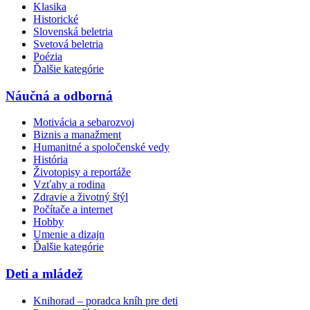
Klasika
Historické
Slovenská beletria
Svetová beletria
Poézia
Ďalšie kategórie
Náučná a odborná
Motivácia a sebarozvoj
Biznis a manažment
Humanitné a spoločenské vedy
História
Životopisy a reportáže
Vzťahy a rodina
Zdravie a životný štýl
Počítače a internet
Hobby
Umenie a dizajn
Ďalšie kategórie
Deti a mládež
Knihorad – poradca kníh pre deti