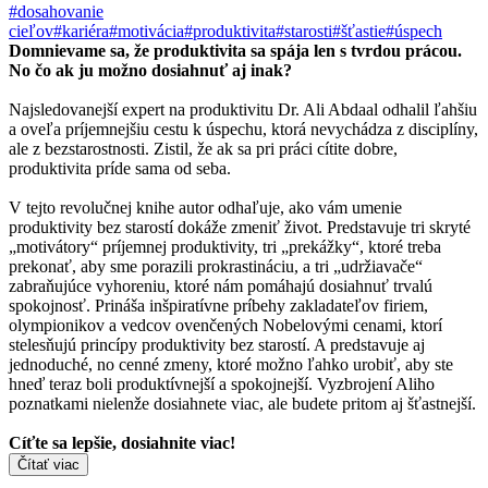
#dosahovanie
cieľov
#kariéra
#motivácia
#produktivita
#starosti
#šťastie
#úspech
Domnievame sa, že produktivita sa spája len s tvrdou prácou.
No čo ak ju možno dosiahnuť aj inak?
Najsledovanejší expert na produktivitu Dr. Ali Abdaal odhalil ľahšiu
a oveľa príjemnejšiu cestu k úspechu, ktorá nevychádza z disciplíny,
ale z bezstarostnosti. Zistil, že ak sa pri práci cítite dobre,
produktivita príde sama od seba.
V tejto revolučnej knihe autor odhaľuje, ako vám umenie
produktivity bez starostí dokáže zmeniť život. Predstavuje tri skryté
„motivátory“ príjemnej produktivity, tri „prekážky“, ktoré treba
prekonať, aby sme porazili prokrastináciu, a tri „udržiavače“
zabraňujúce vyhoreniu, ktoré nám pomáhajú dosiahnuť trvalú
spokojnosť. Prináša inšpiratívne príbehy zakladateľov firiem,
olympionikov a vedcov ovenčených Nobelovými cenami, ktorí
stelesňujú princípy produktivity bez starostí. A predstavuje aj
jednoduché, no cenné zmeny, ktoré možno ľahko urobiť, aby ste
hneď teraz boli produktívnejší a spokojnejší. Vyzbrojení Aliho
poznatkami nielenže dosiahnete viac, ale budete pritom aj šťastnejší.
Cíťte sa lepšie, dosiahnite viac!
Čítať viac