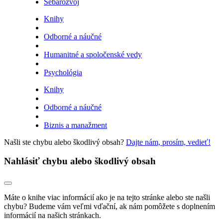
Sebarozvoj
Knihy
Odborné a náučné
Humanitné a spoločenské vedy
Psychológia
Knihy
Odborné a náučné
Biznis a manažment
Našli ste chybu alebo škodlivý obsah?
Dajte nám, prosím, vedieť!
Nahlásiť chybu alebo škodlivý obsah
Máte o knihe viac informácií ako je na tejto stránke alebo ste našli
chybu? Budeme vám veľmi vďační, ak nám pomôžete s doplnením
informácií na našich stránkach.