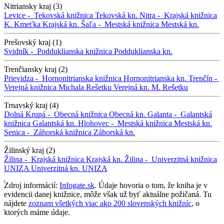
Nitriansky kraj (3)
Levice -
Tekovská knižnica
Tekovská kn.
Nitra -
Krajská knižnica
K. Kmeťka
Krajská kn.
Šaľa -
Mestská knižnica
Mestská kn.
Prešovský kraj (1)
Svidník -
Podduklianska knižnica
Podduklianska kn.
Trenčiansky kraj (2)
Prievidza -
Hornonitrianska knižnica
Hornonitrianska kn.
Trenčín -
Verejná knižnica Michala Rešetku
Verejná kn. M. Rešetku
Trnavský kraj (4)
Dolná Krupá -
Obecná knižnica
Obecná kn.
Galanta -
Galantská
knižnica
Galantská kn.
Hlohovec -
Mestská knižnica
Mestská kn.
Senica -
Záhorská knižnica
Záhorská kn.
Žilinský kraj (2)
Žilina -
Krajská knižnica
Krajská kn.
Žilina -
Univerzitná knižnica
UNIZA
Univerzitná kn. UNIZA
Zdroj informácií:
Infogate.sk
. Údaje hovoria o tom, že kniha je v
evidencii danej knižnice, môže však už byť aktuálne požičaná. Tu
nájdete
zoznam všetkých viac ako 200 slovenských knižníc
, o
ktorých máme údaje.