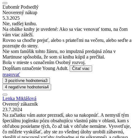
Ľubomír Podsedlý
Neoverený nákup
5.3.2025
Nie, radšej knihu.
Na obálke knihy je uvedené: Ako sa viac venovať tomu, na čom
vám viac záleží.
Rovno sa choďte prejsť, alebo s priateľmi na večeru, alebo seďte a
pozerajte do steny.
Nie som fanúšik tohto žánru, no impulzná predajná zóna v
Martinuse spôsobila, že som si knihu kúpil a prečítal.
Bola v mieste s označením Osobný rozvoj.
Dopĺňam označenie Young Adult.
Čítať viac
reagovať
3 pozitívne hodnotenia
3
4 negatívne hodnotenia
4
Lenka Miklášová
Overený zákazník
23.7.2024
Na začiatku vám autor prezradí, ako sa nakopnúť. A nemyslí tým
špeciálnu jogínsku pózu obsahujúcu vlastnú pätu v oblasti, kam s
obľubou posielame tých, čo až tak v obľube nemáme. Vysvetľuje,
čo môžete vyskúšať, aby ste zo všednej úlohy urobili zábavnú,
zlepšili si pracovné vzťahy (prípadne aj tie súkromné), a celkovo