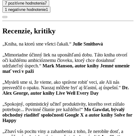
7 pozitívne hodnotenia
7
1 negatívne hodnotenie
1
Recenzie, kritiky
„Kniha, na ktorú sme všetci čakali.“
Julie Smithová
„Mimoriadne účinný liek na uponáhľanú dobu. Táto kniha otvorí
oči každému ambicióznemu človeku, ktorý chce dosiahnuť
udržateľný úspech.“
Mark Manson, autor knihy Jemné umenie
mať veci v paži
„Mysleli sme si, že vieme, ako správne robiť veci, ale Ali nás
presvedčil o opaku. Naozaj môžete byť aj šťastní, aj úspešní.“
Dr.
Alex George, autor knihy Live Well Every Day
„Spokojný, optimistický učiteľ produktivity, ktorého svet zúfalo
potrebuje... Povinné čítanie pre každého!“
Mo Gawdat, bývalý
obchodný riaditeľ spoločnosti Google X a autor knihy Solve for
Happy
„Zbaví vás pocitu viny a zahanbenia z toho, že nerobíte dosť, a