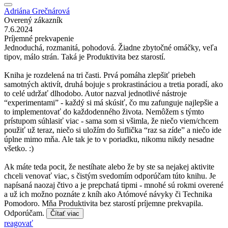
Adriána Grečnárová
Overený zákazník
7.6.2024
Príjemné prekvapenie
Jednoduchá, rozmanitá, pohodová. Žiadne zbytočné omáčky, veľa
tipov, málo strán. Taká je Produktivita bez starostí.
Kniha je rozdelená na tri časti. Prvá pomáha zlepšiť priebeh
samotných aktivít, druhá bojuje s prokrastináciou a tretia poradí, ako
to celé udržať dlhodobo. Autor nazval jednotlivé nástroje
“experimentami” - každý si má skúsiť, čo mu zafunguje najlepšie a
to implementovať do každodenného života. Nemôžem s týmto
prístupom súhlasiť viac - sama som si všimla, že niečo viem/chcem
použiť už teraz, niečo si uložím do šuflička “raz sa zíde” a niečo ide
úplne mimo mňa. Ale tak je to v poriadku, nikomu nikdy nesadne
všetko. :)
Ak máte teda pocit, že nestíhate alebo že by ste sa nejakej aktivite
chceli venovať viac, s čistým svedomím odporúčam túto knihu. Je
napísaná naozaj čtivo a je prepchatá tipmi - mnohé sú rokmi overené
a už ich možno poznáte z kníh ako Atómové návyky či Technika
Pomodoro. Mňa Produktivita bez starostí príjemne prekvapila.
Odporúčam.
Čítať viac
reagovať