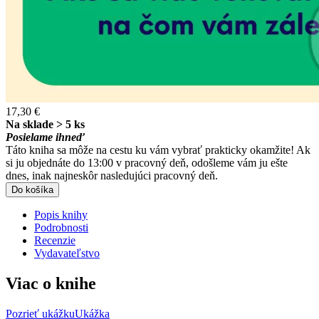
17,30 €
Na sklade > 5 ks
Posielame ihneď
Táto kniha sa môže na cestu ku vám vybrať prakticky okamžite! Ak
si ju objednáte do 13:00 v pracovný deň, odošleme vám ju ešte
dnes, inak najneskôr nasledujúci pracovný deň.
Do košíka
Popis knihy
Podrobnosti
Recenzie
Vydavateľstvo
Viac o knihe
Pozrieť ukážku
Ukážka