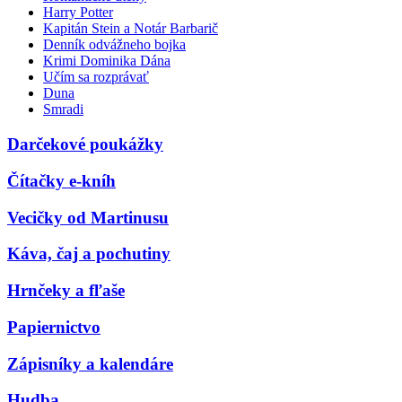
Harry Potter
Kapitán Stein a Notár Barbarič
Denník odvážneho bojka
Krimi Dominika Dána
Učím sa rozprávať
Duna
Smradi
Darčekové poukážky
Čítačky e-kníh
Vecičky od Martinusu
Káva, čaj a pochutiny
Hrnčeky a fľaše
Papiernictvo
Zápisníky a kalendáre
Hudba