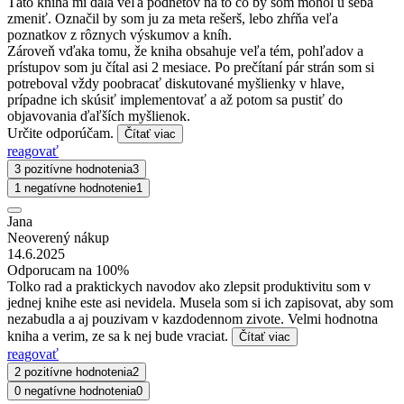
Táto kniha mi dala veľa podnetov na to čo by som mohol u seba
zmeniť. Označil by som ju za meta rešerš, lebo zhŕňa veľa
poznatkov z rôznych výskumov a kníh.
Zároveň vďaka tomu, že kniha obsahuje veľa tém, pohľadov a
prístupov som ju čítal asi 2 mesiace. Po prečítaní pár strán som si
potreboval vždy poobracať diskutované myšlienky v hlave,
prípadne ich skúsiť implementovať a až potom sa pustiť do
objavovania ďaľších myšlienok.
Určite odporúčam.
Čítať viac
reagovať
3 pozitívne hodnotenia
3
1 negatívne hodnotenie
1
Jana
Neoverený nákup
14.6.2025
Odporucam na 100%
Tolko rad a praktickych navodov ako zlepsit produktivitu som v
jednej knihe este asi nevidela. Musela som si ich zapisovat, aby som
nezabudla a aj pouzivam v kazdodennom zivote. Velmi hodnotna
kniha a verim, ze sa k nej bude vraciat.
Čítať viac
reagovať
2 pozitívne hodnotenia
2
0 negatívne hodnotenia
0