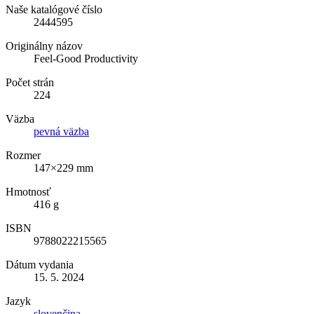
Naše katalógové číslo
2444595
Originálny názov
Feel-Good Productivity
Počet strán
224
Väzba
pevná väzba
Rozmer
147×229 mm
Hmotnosť
416 g
ISBN
9788022215565
Dátum vydania
15. 5. 2024
Jazyk
slovenčina