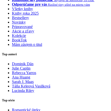
Spýtajte sa Sherlocka, čo čítať
Odporúčame pre vás
Knižné tipy ušité na mieru vám
Všetky knihy
Knihy roka 2025
Bestsellery
Novinky
Pripravované
Akcie a zľavy
Kolekcie
BookTok
Mám záujem o titul
Top autori
Dominik Dán
Julie Caplin
Rebecca Yarros
Ana Huang
Sarah J. Maas
Táňa Keleová Vasilková
Lucinda Riley
Top série
Romantické úteky