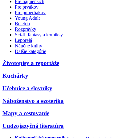
Pre najmenších
Pre prvákov
Pre pubertiakov
Young Adult
Beletria
Rozprávky
Sci-fi, fantasy a komiksy
Leporelá
Náučné knihy
Ďalšie kategórie
Životopisy a reportáže
Kuchárky
Učebnice a slovníky
Náboženstvo a ezoterika
Mapy a cestovanie
Cudzojazyčná literatúra
Knihomoľský pomocník