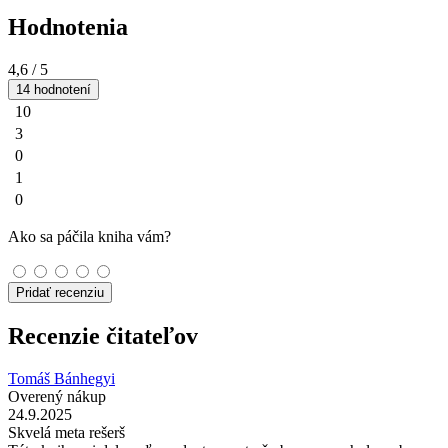
Hodnotenia
4,6
/ 5
14 hodnotení
10
3
0
1
0
Ako sa páčila kniha vám?
Pridať recenziu
Recenzie čitateľov
Tomáš Bánhegyi
Overený nákup
24.9.2025
Skvelá meta rešerš