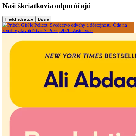
Naši škriatkovia odporúčajú
Predchádzajúce
Ďalšie