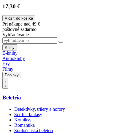
17,30 €
Vložiť do košíka
Pri nákupe nad 49 €
poštovné zadarmo
Vyhľadávanie
Knihy
E-knihy
Audioknihy
Hry
Filmy
Doplnky
Beletria
Detektívky, trilery a horory
Sci-fi a fantasy
Komiksy
Romantika
Spoločenská beletria