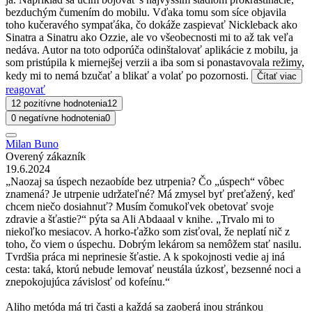
bezduchým čumením do mobilu. Vďaka tomu som síce objavila
toho kučeravého sympaťáka, čo dokáže zaspievať Nickleback ako
Sinatra a Sinatru ako Ozzie, ale vo všeobecnosti mi to až tak veľa
nedáva. Autor na toto odporúča odinštalovať aplikácie z mobilu, ja
som pristúpila k miernejšej verzii a iba som si ponastavovala režimy,
kedy mi to nemá bzučať a blikať a volať po pozornosti.
Čítať viac
reagovať
12 pozitívne hodnotenia
12
0 negatívne hodnotenia
0
Milan Buno
Overený zákazník
19.6.2024
„Naozaj sa úspech nezaobíde bez utrpenia? Čo „úspech“ vôbec
znamená? Je utrpenie udržateľné? Má zmysel byť preťažený, keď
chcem niečo dosiahnuť? Musím čomukoľvek obetovať svoje
zdravie a šťastie?“ pýta sa Ali Abdaaal v knihe. „Trvalo mi to
niekoľko mesiacov. A horko-ťažko som zisťoval, že neplatí nič z
toho, čo viem o úspechu. Dobrým lekárom sa nemôžem stať nasilu.
Tvrdšia práca mi neprinesie šťastie. A k spokojnosti vedie aj iná
cesta: taká, ktorú nebude lemovať neustála úzkosť, bezsenné noci a
znepokojujúca závislosť od kofeínu.“
Aliho metóda má tri časti a každá sa zaoberá inou stránkou