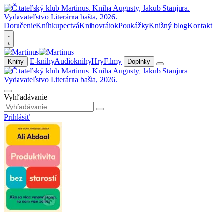
Doručenie
Kníhkupectvá
Knihovrátok
Poukážky
Knižný blog
Kontakt
E-knihy
Audioknihy
Hry
Filmy
Knihy
Doplnky
Vyhľadávanie
Prihlásiť