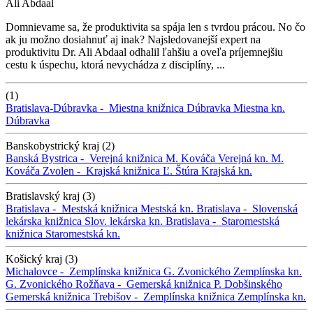
Ali Abdaal
Domnievame sa, že produktivita sa spája len s tvrdou prácou. No čo
ak ju možno dosiahnuť aj inak? Najsledovanejší expert na
produktivitu Dr. Ali Abdaal odhalil ľahšiu a oveľa príjemnejšiu
cestu k úspechu, ktorá nevychádza z disciplíny, ...
(1)
Bratislava-Dúbravka -
Miestna knižnica Dúbravka
Miestna kn.
Dúbravka
Banskobystrický kraj (2)
Banská Bystrica -
Verejná knižnica M. Kováča
Verejná kn. M.
Kováča
Zvolen -
Krajská knižnica Ľ. Štúra
Krajská kn.
Bratislavský kraj (3)
Bratislava -
Mestská knižnica
Mestská kn.
Bratislava -
Slovenská
lekárska knižnica
Slov. lekárska kn.
Bratislava -
Staromestská
knižnica
Staromestská kn.
Košický kraj (3)
Michalovce -
Zemplínska knižnica G. Zvonického
Zemplínska kn.
G. Zvonického
Rožňava -
Gemerská knižnica P. Dobšinského
Gemerská knižnica
Trebišov -
Zemplínska knižnica
Zemplínska kn.