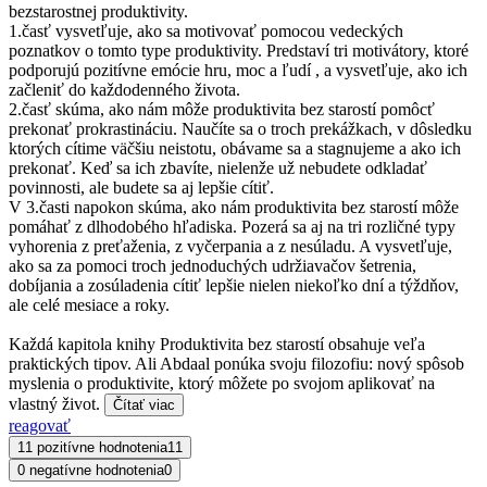
bezstarostnej produktivity.
1.časť vysvetľuje, ako sa motivovať pomocou vedeckých
poznatkov o tomto type produktivity. Predstaví tri motivátory, ktoré
podporujú pozitívne emócie hru, moc a ľudí , a vysvetľuje, ako ich
začleniť do každodenného života.
2.časť skúma, ako nám môže produktivita bez starostí pomôcť
prekonať prokrastináciu. Naučíte sa o troch prekážkach, v dôsledku
ktorých cítime väčšiu neistotu, obávame sa a stagnujeme a ako ich
prekonať. Keď sa ich zbavíte, nielenže už nebudete odkladať
povinnosti, ale budete sa aj lepšie cítiť.
V 3.časti napokon skúma, ako nám produktivita bez starostí môže
pomáhať z dlhodobého hľadiska. Pozerá sa aj na tri rozličné typy
vyhorenia z preťaženia, z vyčerpania a z nesúladu. A vysvetľuje,
ako sa za pomoci troch jednoduchých udržiavačov šetrenia,
dobíjania a zosúladenia cítiť lepšie nielen niekoľko dní a týždňov,
ale celé mesiace a roky.
Každá kapitola knihy Produktivita bez starostí obsahuje veľa
praktických tipov. Ali Abdaal ponúka svoju filozofiu: nový spôsob
myslenia o produktivite, ktorý môžete po svojom aplikovať na
vlastný život.
Čítať viac
reagovať
11 pozitívne hodnotenia
11
0 negatívne hodnotenia
0