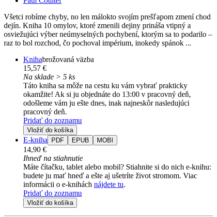
Paul Coulter
Všetci robíme chyby, no len málokto svojím prešľapom zmení chod
dejín. Kniha 10 omylov, ktoré zmenili dejiny prináša vtipný a
osviežujúci výber neúmyselných pochybení, ktorým sa to podarilo –
raz to bol rozchod, čo pochoval impérium, inokedy spánok ...
Kniha
brožovaná väzba
15,57 €
Na sklade > 5 ks
Táto kniha sa môže na cestu ku vám vybrať prakticky
okamžite! Ak si ju objednáte do 13:00 v pracovný deň,
odošleme vám ju ešte dnes, inak najneskôr nasledujúci
pracovný deň.
Pridať do zoznamu
Vložiť do košíka
E-kniha
PDF
EPUB
MOBI
14,90 €
Ihneď na stiahnutie
Máte čítačku, tablet alebo mobil? Stiahnite si do nich e-knihu:
budete ju mať hneď a ešte aj ušetríte život stromom. Viac
informácii o e-knihách
nájdete tu
.
Pridať do zoznamu
Vložiť do košíka