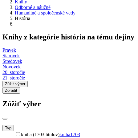
Knihy
Odborné a náučné
Humanitné a spoločenské vedy
História
Knihy z kategórie história na tému dejiny
Pravek
Starovek
Stredovek
Novovek
20. storočie
21. storočie
Zúžiť výber
Zoradiť
Zúžiť výber
Typ
kniha (1703 titulov)
kniha
1703