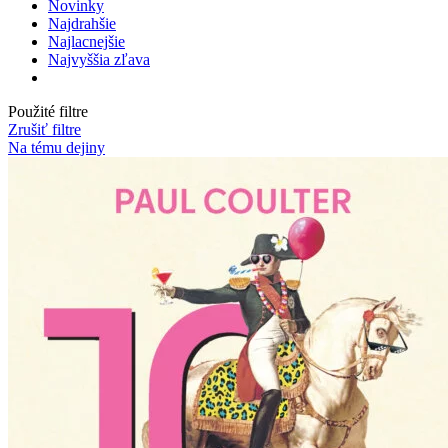
Novinky
Najdrahšie
Najlacnejšie
Najvyššia zľava
Použité filtre
Zrušiť filtre
Na tému dejiny