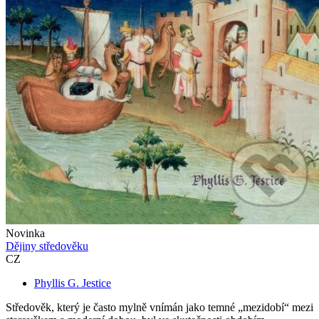
Novinka
Dějiny středověku
CZ
Phyllis G. Jestice
Středověk, který je často mylně vnímán jako temné „mezidobí“ mezi