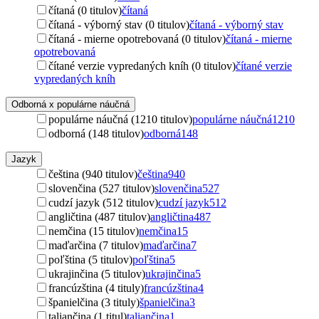
čítaná (0 titulov)
čítaná
čítaná - výborný stav (0 titulov)
čítaná - výborný stav
čítaná - mierne opotrebovaná (0 titulov)
čítaná - mierne
opotrebovaná
čítané verzie vypredaných kníh (0 titulov)
čítané verzie
vypredaných kníh
Odborná x populárne náučná
populárne náučná (1210 titulov)
populárne náučná
1210
odborná (148 titulov)
odborná
148
Jazyk
čeština (940 titulov)
čeština
940
slovenčina (527 titulov)
slovenčina
527
cudzí jazyk (512 titulov)
cudzí jazyk
512
angličtina (487 titulov)
angličtina
487
nemčina (15 titulov)
nemčina
15
maďarčina (7 titulov)
maďarčina
7
poľština (5 titulov)
poľština
5
ukrajinčina (5 titulov)
ukrajinčina
5
francúzština (4 tituly)
francúzština
4
španielčina (3 tituly)
španielčina
3
taliančina (1 titul)
taliančina
1