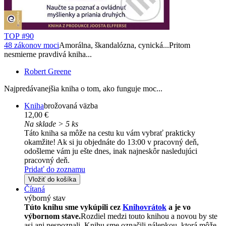
TOP #90
48 zákonov moci
Amorálna, škandalózna, cynická...Pritom
nesmierne pravdivá kniha...
Robert Greene
Najpredávanejšia kniha o tom, ako funguje moc...
Kniha
brožovaná väzba
12,00 €
Na sklade > 5 ks
Táto kniha sa môže na cestu ku vám vybrať prakticky
okamžite! Ak si ju objednáte do 13:00 v pracovný deň,
odošleme vám ju ešte dnes, inak najneskôr nasledujúci
pracovný deň.
Pridať do zoznamu
Vložiť do košíka
Čítaná
výborný stav
Túto knihu sme vykúpili cez
Knihovrátok
a je vo
výbornom stave.
Rozdiel medzi touto knihou a novou by ste
asi ani nespoznali. Knihu sme označili nálepkou, ktorá môže