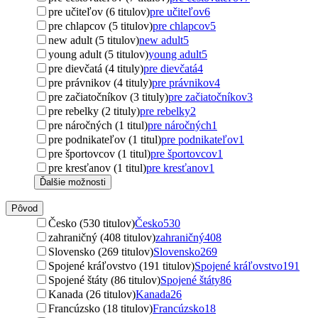
pre učiteľov (6 titulov)
pre učiteľov
6
pre chlapcov (5 titulov)
pre chlapcov
5
new adult (5 titulov)
new adult
5
young adult (5 titulov)
young adult
5
pre dievčatá (4 tituly)
pre dievčatá
4
pre právnikov (4 tituly)
pre právnikov
4
pre začiatočníkov (3 tituly)
pre začiatočníkov
3
pre rebelky (2 tituly)
pre rebelky
2
pre náročných (1 titul)
pre náročných
1
pre podnikateľov (1 titul)
pre podnikateľov
1
pre športovcov (1 titul)
pre športovcov
1
pre kresťanov (1 titul)
pre kresťanov
1
Ďalšie možnosti
Pôvod
Česko (530 titulov)
Česko
530
zahraničný (408 titulov)
zahraničný
408
Slovensko (269 titulov)
Slovensko
269
Spojené kráľovstvo (191 titulov)
Spojené kráľovstvo
191
Spojené štáty (86 titulov)
Spojené štáty
86
Kanada (26 titulov)
Kanada
26
Francúzsko (18 titulov)
Francúzsko
18