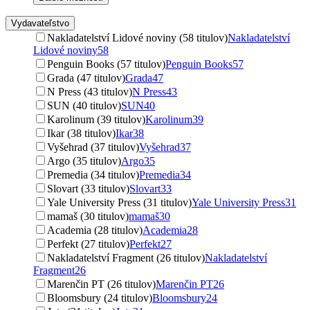
Vydavateľstvo
Nakladatelství Lidové noviny (58 titulov)
Nakladatelství
Lidové noviny
58
Penguin Books (57 titulov)
Penguin Books
57
Grada (47 titulov)
Grada
47
N Press (43 titulov)
N Press
43
SUN (40 titulov)
SUN
40
Karolinum (39 titulov)
Karolinum
39
Ikar (38 titulov)
Ikar
38
Vyšehrad (37 titulov)
Vyšehrad
37
Argo (35 titulov)
Argo
35
Premedia (34 titulov)
Premedia
34
Slovart (33 titulov)
Slovart
33
Yale University Press (31 titulov)
Yale University Press
31
mamaš (30 titulov)
mamaš
30
Academia (28 titulov)
Academia
28
Perfekt (27 titulov)
Perfekt
27
Nakladatelství Fragment (26 titulov)
Nakladatelství
Fragment
26
Marenčin PT (26 titulov)
Marenčin PT
26
Bloomsbury (24 titulov)
Bloomsbury
24