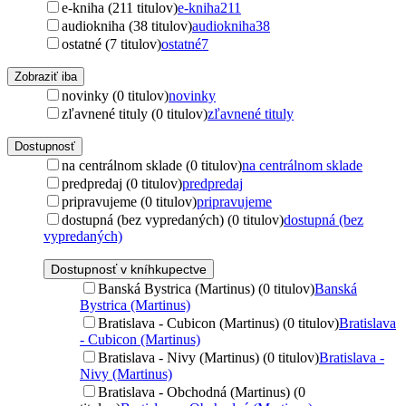
e-kniha (211 titulov)
e-kniha
211
audiokniha (38 titulov)
audiokniha
38
ostatné (7 titulov)
ostatné
7
Zobraziť iba
novinky (0 titulov)
novinky
zľavnené tituly (0 titulov)
zľavnené tituly
Dostupnosť
na centrálnom sklade (0 titulov)
na centrálnom sklade
predpredaj (0 titulov)
predpredaj
pripravujeme (0 titulov)
pripravujeme
dostupná (bez vypredaných) (0 titulov)
dostupná (bez
vypredaných)
Dostupnosť v kníhkupectve
Banská Bystrica (Martinus) (0 titulov)
Banská
Bystrica (Martinus)
Bratislava - Cubicon (Martinus) (0 titulov)
Bratislava
- Cubicon (Martinus)
Bratislava - Nivy (Martinus) (0 titulov)
Bratislava -
Nivy (Martinus)
Bratislava - Obchodná (Martinus) (0