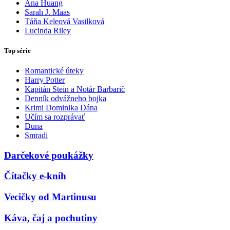
Ana Huang
Sarah J. Maas
Táňa Keleová Vasilková
Lucinda Riley
Top série
Romantické úteky
Harry Potter
Kapitán Stein a Notár Barbarič
Denník odvážneho bojka
Krimi Dominika Dána
Učím sa rozprávať
Duna
Smradi
Darčekové poukážky
Čítačky e-kníh
Vecičky od Martinusu
Káva, čaj a pochutiny