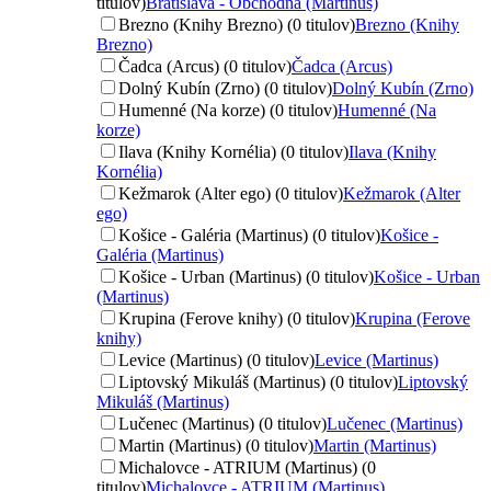
titulov)
Bratislava - Obchodná (Martinus)
Brezno (Knihy Brezno) (0 titulov)
Brezno (Knihy
Brezno)
Čadca (Arcus) (0 titulov)
Čadca (Arcus)
Dolný Kubín (Zrno) (0 titulov)
Dolný Kubín (Zrno)
Humenné (Na korze) (0 titulov)
Humenné (Na
korze)
Ilava (Knihy Kornélia) (0 titulov)
Ilava (Knihy
Kornélia)
Kežmarok (Alter ego) (0 titulov)
Kežmarok (Alter
ego)
Košice - Galéria (Martinus) (0 titulov)
Košice -
Galéria (Martinus)
Košice - Urban (Martinus) (0 titulov)
Košice - Urban
(Martinus)
Krupina (Ferove knihy) (0 titulov)
Krupina (Ferove
knihy)
Levice (Martinus) (0 titulov)
Levice (Martinus)
Liptovský Mikuláš (Martinus) (0 titulov)
Liptovský
Mikuláš (Martinus)
Lučenec (Martinus) (0 titulov)
Lučenec (Martinus)
Martin (Martinus) (0 titulov)
Martin (Martinus)
Michalovce - ATRIUM (Martinus) (0
titulov)
Michalovce - ATRIUM (Martinus)