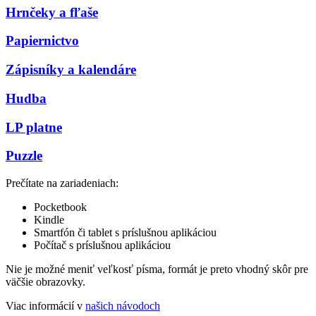
Hrnčeky a fľaše
Papiernictvo
Zápisníky a kalendáre
Hudba
LP platne
Puzzle
Prečítate na zariadeniach:
Pocketbook
Kindle
Smartfón či tablet s príslušnou aplikáciou
Počítač s príslušnou aplikáciou
Nie je možné meniť veľkosť písma, formát je preto vhodný skôr pre
väčšie obrazovky.
Viac informácií v
našich návodoch