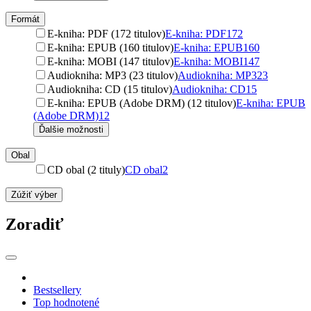
Formát
E-kniha: PDF (172 titulov)
E-kniha: PDF
172
E-kniha: EPUB (160 titulov)
E-kniha: EPUB
160
E-kniha: MOBI (147 titulov)
E-kniha: MOBI
147
Audiokniha: MP3 (23 titulov)
Audiokniha: MP3
23
Audiokniha: CD (15 titulov)
Audiokniha: CD
15
E-kniha: EPUB (Adobe DRM) (12 titulov)
E-kniha: EPUB
(Adobe DRM)
12
Ďalšie možnosti
Obal
CD obal (2 tituly)
CD obal
2
Zúžiť výber
Zoradiť
Bestsellery
Top hodnotené