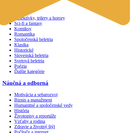
Beletria
Detektívky, trilery a horory
Sci-fi a fantasy
Komiksy
Romantika
Spoločenská beletria
Klasika
Historické
Slovenská beletria
Svetová beletria
Poézia
Ďalšie kategórie
Náučná a odborná
Motivácia a sebarozvoj
Biznis a manažment
Humanitné a spoločenské vedy
História
Životopisy a reportáže
Vzťahy a rodina
Zdravie a životný štýl
Počítače a internet