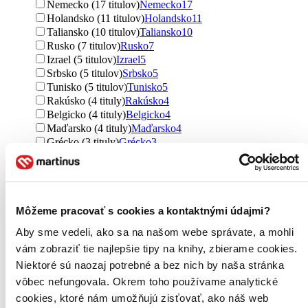
Nemecko (17 titulov)
Nemecko
17
Holandsko (11 titulov)
Holandsko
11
Taliansko (10 titulov)
Taliansko
10
Rusko (7 titulov)
Rusko
7
Izrael (5 titulov)
Izrael
5
Srbsko (5 titulov)
Srbsko
5
Tunisko (5 titulov)
Tunisko
5
Rakúsko (4 tituly)
Rakúsko
4
Belgicko (4 tituly)
Belgicko
4
Maďarsko (4 tituly)
Maďarsko
4
Grécko (3 tituly)
Grécko
3
Poľsko (3 tituly)
Poľsko
3
Rumunsko (3 tituly)
Rumunsko
3
Španielsko (3 tituly)
Španielsko
3
Švajčiarsko (3 tituly)
Švajčiarsko
3
Môžeme pracovať s cookies a kontaktnými údajmi?
Ukrajina (2 tituly)
Ukrajina
2
India (1 titul)
India
1
Aby sme vedeli, ako sa na našom webe správate, a mohli
Ďalšie možnosti
vám zobraziť tie najlepšie tipy na knihy, zbierame cookies.
Autor
Niektoré sú naozaj potrebné a bez nich by naša stránka
Alois Jirásek (45 titulov)
Alois Jirásek
45
vôbec nefungovala. Okrem toho používame analytické
Jiří Kutina (44 titulov)
Jiří Kutina
44
cookies, ktoré nám umožňujú zisťovať, ako náš web
Dušan Kováč (13 titulov)
Dušan Kováč
13