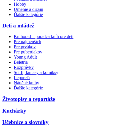
Hobby
Umenie a dizajn
Ďalšie kategórie
Deti a mládež
Knihorad – poradca kníh pre deti
Pre najmenších
Pre prvákov
Pre pubertiakov
Young Adult
Beletria
Rozprávky
Sci-fi, fantasy a komiksy
Leporelá
Náučné knihy
Ďalšie kategórie
Životopisy a reportáže
Kuchárky
Učebnice a slovníky