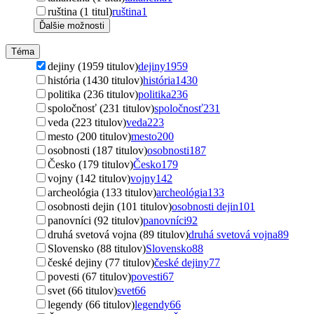
ruština (1 titul)
ruština
1
Ďalšie možnosti
Téma
dejiny (1959 titulov)
dejiny
1959
história (1430 titulov)
história
1430
politika (236 titulov)
politika
236
spoločnosť (231 titulov)
spoločnosť
231
veda (223 titulov)
veda
223
mesto (200 titulov)
mesto
200
osobnosti (187 titulov)
osobnosti
187
Česko (179 titulov)
Česko
179
vojny (142 titulov)
vojny
142
archeológia (133 titulov)
archeológia
133
osobnosti dejin (101 titulov)
osobnosti dejin
101
panovníci (92 titulov)
panovníci
92
druhá svetová vojna (89 titulov)
druhá svetová vojna
89
Slovensko (88 titulov)
Slovensko
88
české dejiny (77 titulov)
české dejiny
77
povesti (67 titulov)
povesti
67
svet (66 titulov)
svet
66
legendy (66 titulov)
legendy
66