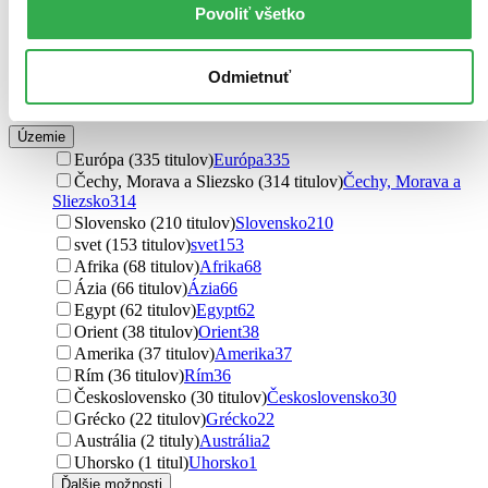
Tom Phillips (6 titulov)
Tom Phillips
6
Povoliť všetko
Petr Sojka (6 titulov)
Petr Sojka
6
Michel Rauch (5 titulov)
Michel Rauch
5
Jiří Černý (5 titulov)
Jiří Černý
5
Odmietnuť
Ďalšie možnosti
Územie
Európa (335 titulov)
Európa
335
Čechy, Morava a Sliezsko (314 titulov)
Čechy, Morava a
Sliezsko
314
Slovensko (210 titulov)
Slovensko
210
svet (153 titulov)
svet
153
Afrika (68 titulov)
Afrika
68
Ázia (66 titulov)
Ázia
66
Egypt (62 titulov)
Egypt
62
Orient (38 titulov)
Orient
38
Amerika (37 titulov)
Amerika
37
Rím (36 titulov)
Rím
36
Československo (30 titulov)
Československo
30
Grécko (22 titulov)
Grécko
22
Austrália (2 tituly)
Austrália
2
Uhorsko (1 titul)
Uhorsko
1
Ďalšie možnosti