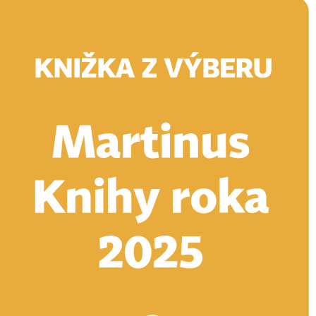
Doručenie
Kníhkupectvá
Knihovrátok
Poukážky
Knižný blog
Kontakt
E-knihy
Audioknihy
Hry
Filmy
Knihy
Doplnky
Vyhľadávanie
Prihlásiť
Vyhľadávanie
Knihy
E-knihy
Audioknihy
Hry
Filmy
Doplnky