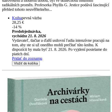
starověkem a moderní dobou, byl ve skutečnosti obdobím
radikálních proměn. Profesorka Phyllis G. Jestice podává fascinující
přehled tohoto neuvěřitelného...
Kniha
pevná väzba
28,25 €
-14 %
Predobjednávka,
vychádza 21. 8. 2026
Vydavateľ, tlačiar a ďalší usilovní ľudia intenzívne pracujú na
tom, aby ste si už onedlho mohli prečítať túto knihu. K
dispozícii by mala byť 21. 8. 2026. Po vyjdení posielame do
piatich dní.
Pridať do zoznamu
Vložiť do košíka