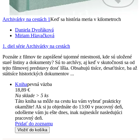
Archivárky na cestách 1
Keď sa história meria v kilometroch
Daniela Dvořáková
Miriam Hlavačková
1. diel série
Archivárky na cestách
Poznáte z filmov tie zaprášené tajomné miestnosti, kde sú uložené
staré listiny a dokumenty? Sú to archívy, aj keď v skutočnosti sa od
tejto filmovej predstavy dosť líšia. Obsahujú tisíce, desaťtisíce, ba až
státisíce historických dokumentov ...
Kniha
pevná väzba
18,89 €
Na sklade > 5 ks
Táto kniha sa môže na cestu ku vám vybrať prakticky
okamžite! Ak si ju objednáte do 13:00 v pracovný deň,
odošleme vám ju ešte dnes, inak najneskôr nasledujúci
pracovný deň.
Pridať do zoznamu
Vložiť do košíka