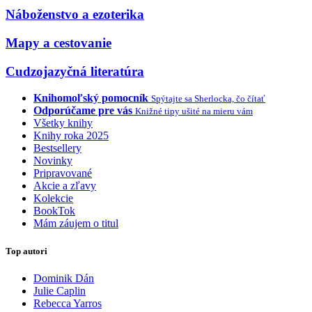
Náboženstvo a ezoterika
Mapy a cestovanie
Cudzojazyčná literatúra
Knihomoľský pomocník
Spýtajte sa Sherlocka, čo čítať
Odporúčame pre vás
Knižné tipy ušité na mieru vám
Všetky knihy
Knihy roka 2025
Bestsellery
Novinky
Pripravované
Akcie a zľavy
Kolekcie
BookTok
Mám záujem o titul
Top autori
Dominik Dán
Julie Caplin
Rebecca Yarros