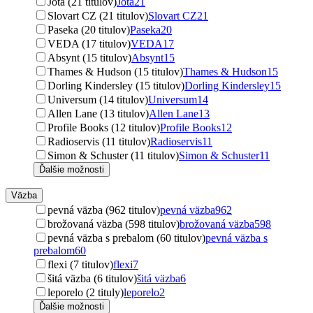
Jota (21 titulov)
Jota
21
Slovart CZ (21 titulov)
Slovart CZ
21
Paseka (20 titulov)
Paseka
20
VEDA (17 titulov)
VEDA
17
Absynt (15 titulov)
Absynt
15
Thames & Hudson (15 titulov)
Thames & Hudson
15
Dorling Kindersley (15 titulov)
Dorling Kindersley
15
Universum (14 titulov)
Universum
14
Allen Lane (13 titulov)
Allen Lane
13
Profile Books (12 titulov)
Profile Books
12
Radioservis (11 titulov)
Radioservis
11
Simon & Schuster (11 titulov)
Simon & Schuster
11
Ďalšie možnosti
Väzba
pevná väzba (962 titulov)
pevná väzba
962
brožovaná väzba (598 titulov)
brožovaná väzba
598
pevná väzba s prebalom (60 titulov)
pevná väzba s
prebalom
60
flexi (7 titulov)
flexi
7
šitá väzba (6 titulov)
šitá väzba
6
leporelo (2 tituly)
leporelo
2
Ďalšie možnosti