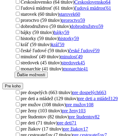
Československo (64 titulov)
Československo
64
ľudová múdrosť (61 titulov)
ľudová múdrosť
61
starovek (60 titulov)
starovek
60
proroctvo (59 titulov)
proroctvo
59
dobrodružstvo (59 titulov)
dobrodružstvo
59
bájky (59 titulov)
bájky
59
historky (59 titulov)
historky
59
kráľ (59 titulov)
kráľ
59
české ľudové (59 titulov)
české ľudové
59
minulosť (49 titulov)
minulosť
49
stredovek (45 titulov)
stredovek
45
monarchie (41 titulov)
monarchie
41
Ďalšie možnosti
Pre koho
pre dospelých (663 titulov)
pre dospelých
663
pre deti a mládež (129 titulov)
pre deti a mládež
129
pre mužov (108 titulov)
pre mužov
108
pre ženy (103 titulov)
pre ženy
103
pre študentov (82 titulov)
pre študentov
82
pre deti (71 titulov)
pre deti
71
pre žiakov (17 titulov)
pre žiakov
17
pre cestovateľov (7 titulov)
pre cestovateľov
7