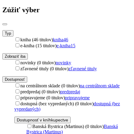
Zúžiť výber
Typ
kniha (46 titulov)
kniha
46
e-kniha (15 titulov)
e-kniha
15
Zobraziť iba
novinky (0 titulov)
novinky
zľavnené tituly (0 titulov)
zľavnené tituly
Dostupnosť
na centrálnom sklade (0 titulov)
na centrálnom sklade
predpredaj (0 titulov)
predpredaj
pripravujeme (0 titulov)
pripravujeme
dostupná (bez vypredaných) (0 titulov)
dostupná (bez
vypredaných)
Dostupnosť v kníhkupectve
Banská Bystrica (Martinus) (0 titulov)
Banská
Bystrica (Martinus)