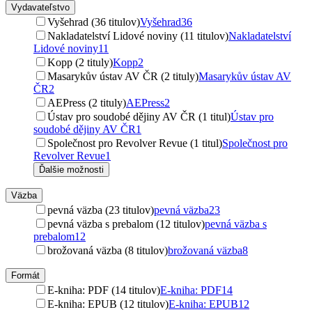
Vydavateľstvo
Vyšehrad (36 titulov)
Vyšehrad
36
Nakladatelství Lidové noviny (11 titulov)
Nakladatelství
Lidové noviny
11
Kopp (2 tituly)
Kopp
2
Masarykův ústav AV ČR (2 tituly)
Masarykův ústav AV
ČR
2
AEPress (2 tituly)
AEPress
2
Ústav pro soudobé dějiny AV ČR (1 titul)
Ústav pro
soudobé dějiny AV ČR
1
Společnost pro Revolver Revue (1 titul)
Společnost pro
Revolver Revue
1
Ďalšie možnosti
Väzba
pevná väzba (23 titulov)
pevná väzba
23
pevná väzba s prebalom (12 titulov)
pevná väzba s
prebalom
12
brožovaná väzba (8 titulov)
brožovaná väzba
8
Formát
E-kniha: PDF (14 titulov)
E-kniha: PDF
14
E-kniha: EPUB (12 titulov)
E-kniha: EPUB
12