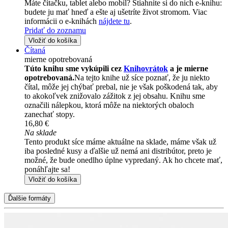
Máte čítačku, tablet alebo mobil? Stiahnite si do nich e-knihu:
budete ju mať hneď a ešte aj ušetríte život stromom. Viac
informácii o e-knihách
nájdete tu
.
Pridať do zoznamu
Vložiť do košíka
Čítaná
mierne opotrebovaná
Túto knihu sme vykúpili cez
Knihovrátok
a je mierne
opotrebovaná.
Na tejto knihe už síce poznať, že ju niekto
čítal, môže jej chýbať prebal, nie je však poškodená tak, aby
to akokoľvek znižovalo zážitok z jej obsahu. Knihu sme
označili nálepkou, ktorá môže na niektorých obaloch
zanechať stopy.
16,80 €
Na sklade
Tento produkt síce máme aktuálne na sklade, máme však už
iba posledné kusy a ďalšie už nemá ani distribútor, preto je
možné, že bude onedlho úplne vypredaný. Ak ho chcete mať,
ponáhľajte sa!
Vložiť do košíka
Ďalšie formáty