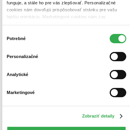
funguje, a stále ho pre vás zlepšovať. Personalizačné
cookies nám dovoľujú prispôsobovať stránku pre vašu
lepšiu orientáciu. Marketingové cookies nám zas
Dějiny Slovenska
umožňujú zobrazenie relevantnej reklamy. Niektoré údaje
CZ
zdieľame aj s tretími stranami. Veľmi by nám pomohlo,
Výber
Jan Rychlík
keby sme mohli používať všetky tieto cookies. Ďakujeme!
Potrebné
súhlasu
Dějiny Slovenska nejsou dějinami Slováků jako národa, ale historií
území, které dnes tvoří současnou Slovenskou republiku. Jan
Personalizačné
Rychlík sleduje historii slovenského území od úplných počátků.
Jádrem knihy jsou však kapitoly o moderní...
Kniha
pevná väzba s prebalom
Analytické
27,50 €
Na sklade 2 ks
Túto knihu máme síce aktuálne na sklade, máme však už iba
Marketingové
posledné kusy. Ak ju chcete mať rýchlo, ponáhľajte sa!
Dodanie ďalších môže trvať dlhšie, zvyčajne do 18 dní.
Pridať do zoznamu
Vložiť do košíka
E-kniha
PDF
EPUB
MOBI
Zobraziť detaily
22,18 €
Ihneď na stiahnutie