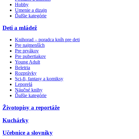
Hobby
Umenie a dizajn
Ďalšie kategórie
Deti a mládež
Knihorad – poradca kníh pre deti
Pre najmenších
Pre prvákov
Pre pubertiakov
Young Adult
Beletria
Rozprávky
Sci-fi, fantasy a komiksy
Leporelá
Náučné knihy
Ďalšie kategórie
Životopisy a reportáže
Kuchárky
Učebnice a slovníky