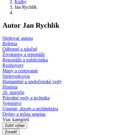
Knihy
Jan Rychlík
Autor Jan Rychlík
Sledovať autora
Beletria
Odborné a náučné
Životopisy a reportáže
Reportáže a publicistika
Rozhovory
Mapy a cestovanie
Sprievodcovia
Humanitné a spoločenské vedy
História
20. storočie
Prírodné vedy a technika
Vojenstvo
Umenie, dizajn a architektúra
Dejiny a teória umenia
Viac kategórií
Zúžiť výber
Zoradiť