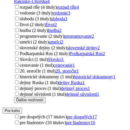
Rakúsko-Uhorska
4
rozpad ríše (4 tituly)
rozpad ríše
4
vedomie (3 tituly)
vedomie
3
sloboda (3 tituly)
sloboda
3
život (2 tituly)
život
2
hudba (2 tituly)
hudba
2
programovanie (2 tituly)
programovanie
2
umelci (2 tituly)
umelci
2
slovenské dejiny (2 tituly)
slovenské dejiny
2
Podkarpatská Rus (2 tituly)
Podkarpatská Rus
2
Slováci (1 titul)
Slováci
1
cestovanie (1 titul)
cestovanie
1
20. storočie (1 titul)
20. storočie
1
historické dokumenty (1 titul)
historické dokumenty
1
dejiny Ruska (1 titul)
dejiny Ruska
1
dejinný proces (1 titul)
dejinný proces
1
dejinné súvislosti (1 titul)
dejinné súvislosti
1
Ďalšie možnosti
Pre koho
pre dospelých (17 titulov)
pre dospelých
17
pre študentov (10 titulov)
pre študentov
10