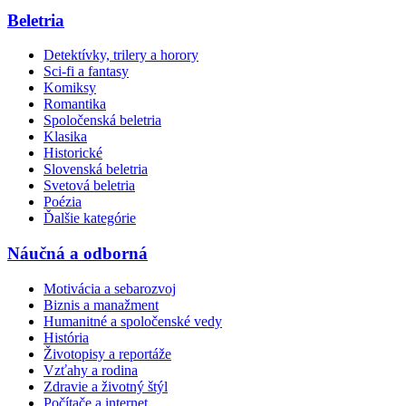
Beletria
Detektívky, trilery a horory
Sci-fi a fantasy
Komiksy
Romantika
Spoločenská beletria
Klasika
Historické
Slovenská beletria
Svetová beletria
Poézia
Ďalšie kategórie
Náučná a odborná
Motivácia a sebarozvoj
Biznis a manažment
Humanitné a spoločenské vedy
História
Životopisy a reportáže
Vzťahy a rodina
Zdravie a životný štýl
Počítače a internet