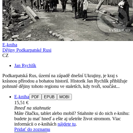
E-kniha
Dějiny Podkarpatské Rusi
CZ
Jan Rychlík
Podkarpatská Rus, území na západě dnešní Ukrajiny, je kraj s
krásnou přírodou a bohatou historií. Historik Jan Rychlík přibližuje
pohnuté dějiny tohoto regionu ve staletích, kdy tvoři, součást...
E-kniha
PDF
EPUB
MOBI
15,51 €
Ihneď na stiahnutie
Máte čítačku, tablet alebo mobil? Stiahnite si do nich e-knihu:
budete ju mať hneď a ešte aj ušetríte život stromom. Viac
informácii o e-knihách
nájdete tu
.
Pridať do zoznamu