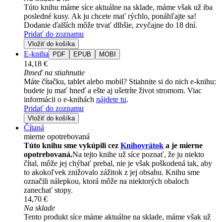
Túto knihu máme síce aktuálne na sklade, máme však už iba
posledné kusy. Ak ju chcete mať rýchlo, ponáhľajte sa!
Dodanie ďalších môže trvať dlhšie, zvyčajne do 18 dní.
Pridať do zoznamu
Vložiť do košíka
E-kniha
PDF
EPUB
MOBI
14,18 €
Ihneď na stiahnutie
Máte čítačku, tablet alebo mobil? Stiahnite si do nich e-knihu:
budete ju mať hneď a ešte aj ušetríte život stromom. Viac
informácii o e-knihách
nájdete tu
.
Pridať do zoznamu
Vložiť do košíka
Čítaná
mierne opotrebovaná
Túto knihu sme vykúpili cez
Knihovrátok
a je mierne
opotrebovaná.
Na tejto knihe už síce poznať, že ju niekto
čítal, môže jej chýbať prebal, nie je však poškodená tak, aby
to akokoľvek znižovalo zážitok z jej obsahu. Knihu sme
označili nálepkou, ktorá môže na niektorých obaloch
zanechať stopy.
14,70 €
Na sklade
Tento produkt síce máme aktuálne na sklade, máme však už