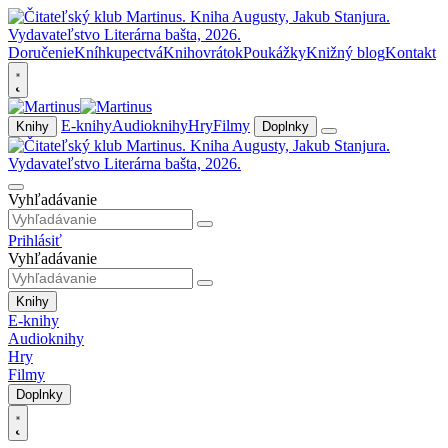
Doručenie
Kníhkupectvá
Knihovrátok
Poukážky
Knižný blog
Kontakt
E-knihy
Audioknihy
Hry
Filmy
Knihy
Doplnky
Vyhľadávanie
Prihlásiť
Vyhľadávanie
Knihy
E-knihy
Audioknihy
Hry
Filmy
Doplnky