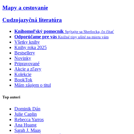
Mapy a cestovanie
Cudzojazyčná literatúra
Knihomoľský pomocník
Spýtajte sa Sherlocka, čo čítať
Odporúčame pre vás
Knižné tipy ušité na mieru vám
Všetky knihy
Knihy roka 2025
Bestsellery
Novinky
Pripravované
Akcie a zľavy
Kolekcie
BookTok
Mám záujem o titul
Top autori
Dominik Dán
Julie Caplin
Rebecca Yarros
Ana Huang
Sarah J. Maas