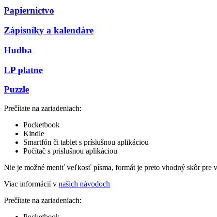
Papiernictvo
Zápisníky a kalendáre
Hudba
LP platne
Puzzle
Prečítate na zariadeniach:
Pocketbook
Kindle
Smartfón či tablet s príslušnou aplikáciou
Počítač s príslušnou aplikáciou
Nie je možné meniť veľkosť písma, formát je preto vhodný skôr pre 
Viac informácií v
našich návodoch
Prečítate na zariadeniach:
Pocketbook