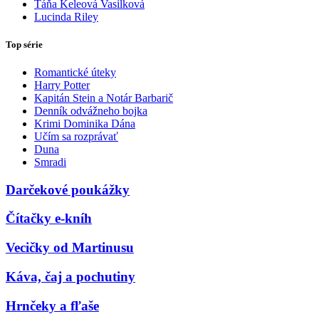
Táňa Keleová Vasilková
Lucinda Riley
Top série
Romantické úteky
Harry Potter
Kapitán Stein a Notár Barbarič
Denník odvážneho bojka
Krimi Dominika Dána
Učím sa rozprávať
Duna
Smradi
Darčekové poukážky
Čítačky e-kníh
Vecičky od Martinusu
Káva, čaj a pochutiny
Hrnčeky a fľaše