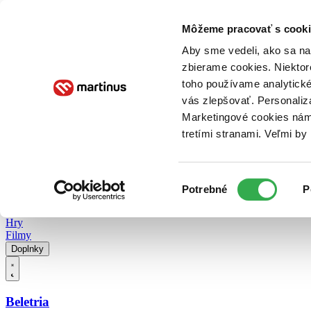
Doručenie
Kníhkupectvá
Knihovrátok
Poukážky
Knižný blog
Kontakt
Môžeme pracovať s cooki
Aby sme vedeli, ako sa na 
zbierame cookies. Niektor
E-knihy
Audioknihy
Hry
Filmy
Knihy
Doplnky
toho používame analytické
vás zlepšovať. Personaliz
Vyhľadávanie
Marketingové cookies nám 
tretími stranami. Veľmi b
Prihlásiť
Vyhľadávanie
Výber
Knihy
Potrebné
P
súhlasu
E-knihy
Audioknihy
Hry
Filmy
Doplnky
Beletria