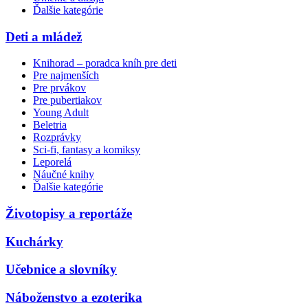
Ďalšie kategórie
Deti a mládež
Knihorad – poradca kníh pre deti
Pre najmenších
Pre prvákov
Pre pubertiakov
Young Adult
Beletria
Rozprávky
Sci-fi, fantasy a komiksy
Leporelá
Náučné knihy
Ďalšie kategórie
Životopisy a reportáže
Kuchárky
Učebnice a slovníky
Náboženstvo a ezoterika