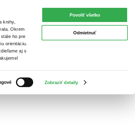
Povoliť všetko
a knihy,
ovala. Okrem
Odmietnuť
stále ho pre
u orientáciu.
dieľame aj s
Ďakujeme!
ngové
Zobraziť detaily