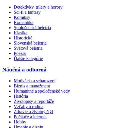
Detektívky, trilery a horory
Sci-fi a fantasy
Komiksy
Romantika
Spoločenská beletria
Klasika
Historické
Slovenská beletria
Svetová beletria
Poézia
Ďalšie kategórie
Náučná a odborná
Motivácia a sebarozvoj
Biznis a manažment
Humanitné a spoločenské vedy
História
Životopisy a reportáže
Vzťahy a rodina
Zdravie a životný štýl
Počítače a internet
Hobby
Umenie a dizajn