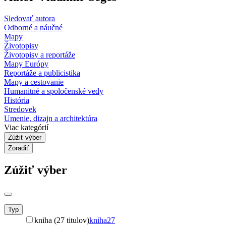
Sledovať autora
Odborné a náučné
Mapy
Životopisy
Životopisy a reportáže
Mapy Európy
Reportáže a publicistika
Mapy a cestovanie
Humanitné a spoločenské vedy
História
Stredovek
Umenie, dizajn a architektúra
Viac kategórií
Zúžiť výber
Zoradiť
Zúžiť výber
Typ
kniha (27 titulov)
kniha
27