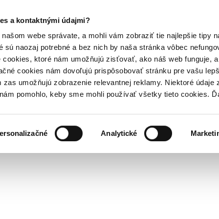
es a kontaktnými údajmi?
našom webe správate, a mohli vám zobraziť tie najlepšie tipy n
é sú naozaj potrebné a bez nich by naša stránka vôbec nefung
 cookies, ktoré nám umožňujú zisťovať, ako náš web funguje, a 
ačné cookies nám dovoľujú prispôsobovať stránku pre vašu lepši
zas umožňujú zobrazenie relevantnej reklamy. Niektoré údaje z
y nám pomohlo, keby sme mohli používať všetky tieto cookies. 
ersonalizačné
Analytické
Marketi