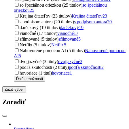
so špeciálnou oriezkou (25 titulov)
so špeciálnou
oriezkou
25
Krajina čitateľov (23 titulov)
Krajina čitateľov
23
s podpisom autora (20 titulov)
s podpisom autora
20
darčekový (19 titulov)
darčekový
19
vianočné (17 titulov)
vianočné
17
sfilmované (5 titulov)
sfilmované
5
Netflix (5 titulov)
Netflix
5
Nahovorené pomocou AI (5 titulov)
Nahovorené pomocou
AI
5
dvojjazyčné (3 tituly)
dvojjazyčné
3
podľa skutočnosti (2 tituly)
podľa skutočnosti
2
hovoriace (1 titul)
hovoriace
1
Ďalšie možnosti
Zúžiť výber
Zoradiť