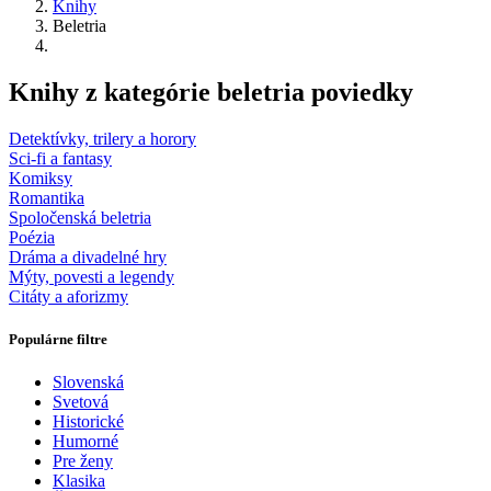
Knihy
Beletria
Knihy z kategórie beletria poviedky
Detektívky, trilery a horory
Sci-fi a fantasy
Komiksy
Romantika
Spoločenská beletria
Poézia
Dráma a divadelné hry
Mýty, povesti a legendy
Citáty a aforizmy
Populárne filtre
Slovenská
Svetová
Historické
Humorné
Pre ženy
Klasika