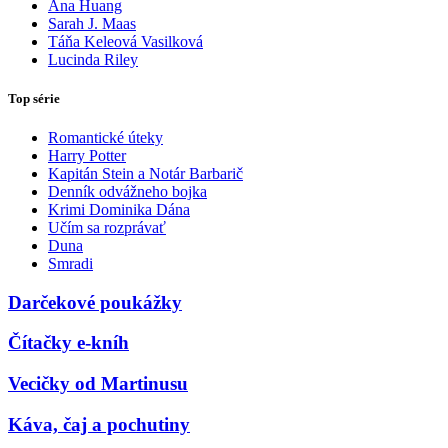
Ana Huang
Sarah J. Maas
Táňa Keleová Vasilková
Lucinda Riley
Top série
Romantické úteky
Harry Potter
Kapitán Stein a Notár Barbarič
Denník odvážneho bojka
Krimi Dominika Dána
Učím sa rozprávať
Duna
Smradi
Darčekové poukážky
Čítačky e-kníh
Vecičky od Martinusu
Káva, čaj a pochutiny