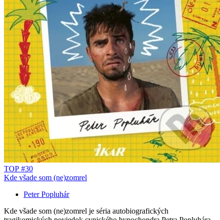
TOP #30
Kde všade som (ne)zomrel
Peter Popluhár
Kde všade som (ne)zomrel je séria autobiografických
tragikomických poviedok cynického hypochondra Petra Popluhára,