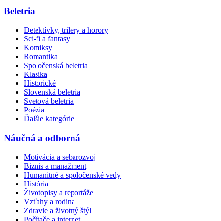
Beletria
Detektívky, trilery a horory
Sci-fi a fantasy
Komiksy
Romantika
Spoločenská beletria
Klasika
Historické
Slovenská beletria
Svetová beletria
Poézia
Ďalšie kategórie
Náučná a odborná
Motivácia a sebarozvoj
Biznis a manažment
Humanitné a spoločenské vedy
História
Životopisy a reportáže
Vzťahy a rodina
Zdravie a životný štýl
Počítače a internet