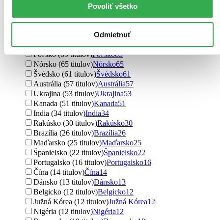
Írsko (161 titulov)
Írsko
161
Povoliť všetko
severský (147 titulov)
severský
147
Nemecko (140 titulov)
Nemecko
140
Rusko (139 titulov)
Rusko
139
Odmietnuť
Taliansko (126 titulov)
Taliansko
126
Poľsko (89 titulov)
Poľsko
89
Nórsko (65 titulov)
Nórsko
65
Švédsko (61 titulov)
Švédsko
61
Austrália (57 titulov)
Austrália
57
Ukrajina (53 titulov)
Ukrajina
53
Kanada (51 titulov)
Kanada
51
India (34 titulov)
India
34
Rakúsko (30 titulov)
Rakúsko
30
Brazília (26 titulov)
Brazília
26
Maďarsko (25 titulov)
Maďarsko
25
Španielsko (22 titulov)
Španielsko
22
Portugalsko (16 titulov)
Portugalsko
16
Čína (14 titulov)
Čína
14
Dánsko (13 titulov)
Dánsko
13
Belgicko (12 titulov)
Belgicko
12
Južná Kórea (12 titulov)
Južná Kórea
12
Nigéria (12 titulov)
Nigéria
12