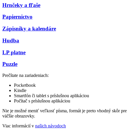
Hrnčeky a fľaše
Papiernictvo
Zápisníky a kalendáre
Hudba
LP platne
Puzzle
Prečítate na zariadeniach:
Pocketbook
Kindle
Smartfón či tablet s príslušnou aplikáciou
Počítač s príslušnou aplikáciou
Nie je možné meniť veľkosť písma, formát je preto vhodný skôr pre
väčšie obrazovky.
Viac informácií v
našich návodoch