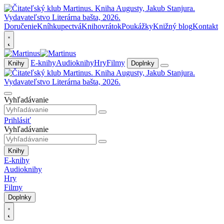
Doručenie
Kníhkupectvá
Knihovrátok
Poukážky
Knižný blog
Kontakt
E-knihy
Audioknihy
Hry
Filmy
Knihy
Doplnky
Vyhľadávanie
Prihlásiť
Vyhľadávanie
Knihy
E-knihy
Audioknihy
Hry
Filmy
Doplnky