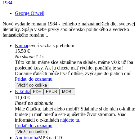
1984
George Orwell
Nové vydanie románu 1984 - jedného z najznámejších diel svetovej
literatúry. Spája v sebe prvky spoločensko-politického a vedecko-
fantastického románu...
Kniha
pevná väzba s prebalom
15,50 €
Na sklade 1 ks
Túto knihu máme síce aktuálne na sklade, máme však už iba
posledné kusy. Ak ju chcete mať rýchlo, ponáhľajte sa!
Dodanie ďalších môže trvať dlhšie, zvyčajne do piatich dní.
Pridať do zoznamu
Vložiť do košíka
E-kniha
PDF
EPUB
MOBI
11,00 €
Ihneď na stiahnutie
Máte čítačku, tablet alebo mobil? Stiahnite si do nich e-knihu:
budete ju mať hneď a ešte aj ušetríte život stromom. Viac
informácii o e-knihách
nájdete tu
.
Pridať do zoznamu
Vložiť do košíka
Audiokniha
MP3 na CD