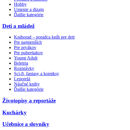
Hobby
Umenie a dizajn
Ďalšie kategórie
Deti a mládež
Knihorad – poradca kníh pre deti
Pre najmenších
Pre prvákov
Pre pubertiakov
Young Adult
Beletria
Rozprávky
Sci-fi, fantasy a komiksy
Leporelá
Náučné knihy
Ďalšie kategórie
Životopisy a reportáže
Kuchárky
Učebnice a slovníky