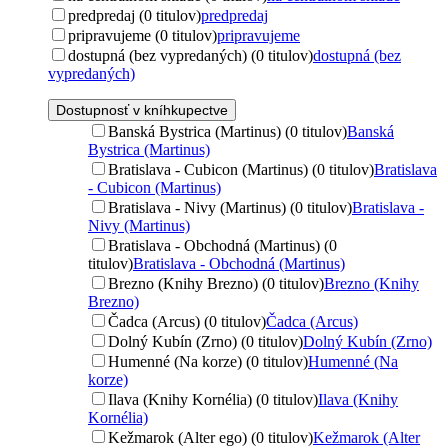
predpredaj (0 titulov)
predpredaj
pripravujeme (0 titulov)
pripravujeme
dostupná (bez vypredaných) (0 titulov)
dostupná (bez
vypredaných)
Dostupnosť v kníhkupectve
Banská Bystrica (Martinus) (0 titulov)
Banská
Bystrica (Martinus)
Bratislava - Cubicon (Martinus) (0 titulov)
Bratislava
- Cubicon (Martinus)
Bratislava - Nivy (Martinus) (0 titulov)
Bratislava -
Nivy (Martinus)
Bratislava - Obchodná (Martinus) (0
titulov)
Bratislava - Obchodná (Martinus)
Brezno (Knihy Brezno) (0 titulov)
Brezno (Knihy
Brezno)
Čadca (Arcus) (0 titulov)
Čadca (Arcus)
Dolný Kubín (Zrno) (0 titulov)
Dolný Kubín (Zrno)
Humenné (Na korze) (0 titulov)
Humenné (Na
korze)
Ilava (Knihy Kornélia) (0 titulov)
Ilava (Knihy
Kornélia)
Kežmarok (Alter ego) (0 titulov)
Kežmarok (Alter