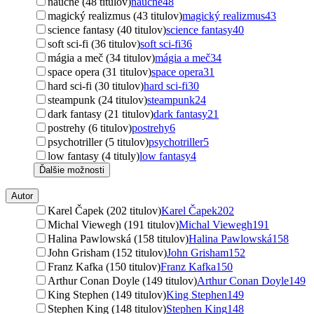
náučné (48 titulov)
náučné
48
magický realizmus (43 titulov)
magický realizmus
43
science fantasy (40 titulov)
science fantasy
40
soft sci-fi (36 titulov)
soft sci-fi
36
mágia a meč (34 titulov)
mágia a meč
34
space opera (31 titulov)
space opera
31
hard sci-fi (30 titulov)
hard sci-fi
30
steampunk (24 titulov)
steampunk
24
dark fantasy (21 titulov)
dark fantasy
21
postrehy (6 titulov)
postrehy
6
psychotriller (5 titulov)
psychotriller
5
low fantasy (4 tituly)
low fantasy
4
Ďalšie možnosti
Autor
Karel Čapek (202 titulov)
Karel Čapek
202
Michal Viewegh (191 titulov)
Michal Viewegh
191
Halina Pawlowská (158 titulov)
Halina Pawlowská
158
John Grisham (152 titulov)
John Grisham
152
Franz Kafka (150 titulov)
Franz Kafka
150
Arthur Conan Doyle (149 titulov)
Arthur Conan Doyle
149
King Stephen (149 titulov)
King Stephen
149
Stephen King (148 titulov)
Stephen King
148