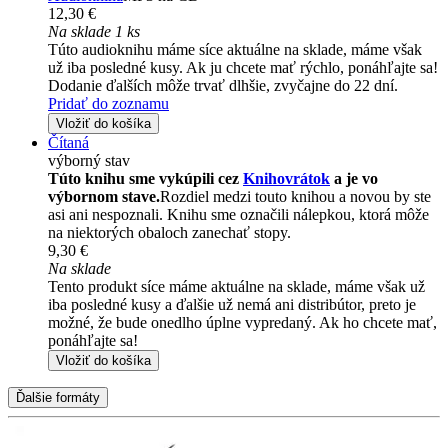
12,30 €
Na sklade 1 ks
Túto audioknihu máme síce aktuálne na sklade, máme však
už iba posledné kusy. Ak ju chcete mať rýchlo, ponáhľajte sa!
Dodanie ďalších môže trvať dlhšie, zvyčajne do 22 dní.
Pridať do zoznamu
Vložiť do košíka
Čítaná
výborný stav
Túto knihu sme vykúpili cez
Knihovrátok
a je vo
výbornom stave.
Rozdiel medzi touto knihou a novou by ste
asi ani nespoznali. Knihu sme označili nálepkou, ktorá môže
na niektorých obaloch zanechať stopy.
9,30 €
Na sklade
Tento produkt síce máme aktuálne na sklade, máme však už
iba posledné kusy a ďalšie už nemá ani distribútor, preto je
možné, že bude onedlho úplne vypredaný. Ak ho chcete mať,
ponáhľajte sa!
Vložiť do košíka
Ďalšie formáty