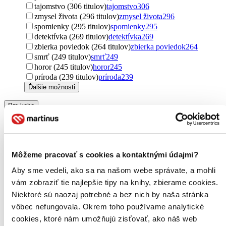
tajomstvo (306 titulov)
tajomstvo
306
zmysel života (296 titulov)
zmysel života
296
spomienky (295 titulov)
spomienky
295
detektívka (269 titulov)
detektívka
269
zbierka poviedok (264 titulov)
zbierka poviedok
264
smrť (249 titulov)
smrť
249
horor (245 titulov)
horor
245
príroda (239 titulov)
príroda
239
Ďalšie možnosti
Pre koho
pre ženy (4165 titulov)
pre ženy
4165
pre mužov (2655 titulov)
pre mužov
2655
pre dospelých (2250 titulov)
pre dospelých
2250
new adult (728 titulov)
new adult
728
Môžeme pracovať s cookies a kontaktnými údajmi?
pre deti (445 titulov)
pre deti
445
young adult (389 titulov)
young adult
389
Aby sme vedeli, ako sa na našom webe správate, a mohli
pre deti a mládež (379 titulov)
pre deti a mládež
379
vám zobraziť tie najlepšie tipy na knihy, zbierame cookies.
pre náročných (110 titulov)
pre náročných
110
Niektoré sú naozaj potrebné a bez nich by naša stránka
pre chlapcov (99 titulov)
pre chlapcov
99
vôbec nefungovala. Okrem toho používame analytické
pre cudzincov (95 titulov)
pre cudzincov
95
pre dievčatá (77 titulov)
pre dievčatá
77
cookies, ktoré nám umožňujú zisťovať, ako náš web