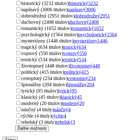
historický (3232 titulov)
historický
3232
napínavý (3006 titulov)
napínavý
3006
dobrodružný (2951 titulov)
dobrodružný
2951
duchovný (2408 titulov)
duchovný
2408
romantický (1652 titulov)
romantický
1652
psychologický (1564 titulov)
psychologický
1564
mysteriózny (1446 titulov)
mysteriózny
1446
tragický (634 titulov)
tragický
634
vojnový (550 titulov)
vojnový
550
erotický (534 titulov)
erotický
534
životopisný (448 titulov)
životopisný
448
politický (415 titulov)
politický
415
cestopisný (234 titulov)
cestopisný
234
špionážny (204 titulov)
špionážny
204
lyrický (95 titulov)
lyrický
95
klasický (45 titulov)
klasický
45
moderný (20 titulov)
moderný
20
náučný (4 tituly)
náučný
4
rýchle (4 tituly)
rýchle
4
rebelský (3 tituly)
rebelský
3
Ďalšie možnosti
Téma