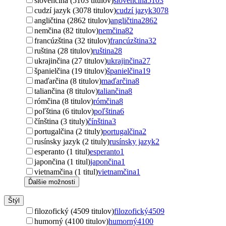
slovenčina (5103 titulov)
slovenčina
5103
cudzí jazyk (3078 titulov)
cudzí jazyk
3078
angličtina (2862 titulov)
angličtina
2862
nemčina (82 titulov)
nemčina
82
francúzština (32 titulov)
francúzština
32
ruština (28 titulov)
ruština
28
ukrajinčina (27 titulov)
ukrajinčina
27
španielčina (19 titulov)
španielčina
19
maďarčina (8 titulov)
maďarčina
8
taliančina (8 titulov)
taliančina
8
rómčina (8 titulov)
rómčina
8
poľština (6 titulov)
poľština
6
čínština (3 tituly)
čínština
3
portugalčina (2 tituly)
portugalčina
2
rusínsky jazyk (2 tituly)
rusínsky jazyk
2
esperanto (1 titul)
esperanto
1
japončina (1 titul)
japončina
1
vietnamčina (1 titul)
vietnamčina
1
Ďalšie možnosti
Štýl
filozofický (4509 titulov)
filozofický
4509
humorný (4100 titulov)
humorný
4100