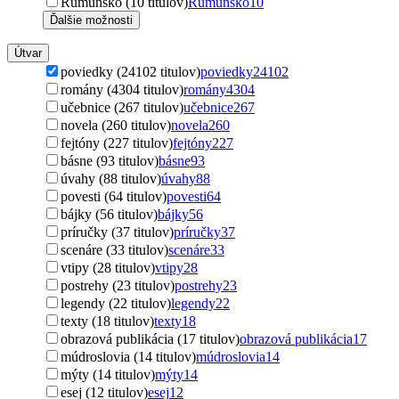
Rumunsko (10 titulov)
Rumunsko
10
Ďalšie možnosti
Útvar
poviedky (24102 titulov)
poviedky
24102
romány (4304 titulov)
romány
4304
učebnice (267 titulov)
učebnice
267
novela (260 titulov)
novela
260
fejtóny (227 titulov)
fejtóny
227
básne (93 titulov)
básne
93
úvahy (88 titulov)
úvahy
88
povesti (64 titulov)
povesti
64
bájky (56 titulov)
bájky
56
príručky (37 titulov)
príručky
37
scenáre (33 titulov)
scenáre
33
vtipy (28 titulov)
vtipy
28
postrehy (23 titulov)
postrehy
23
legendy (22 titulov)
legendy
22
texty (18 titulov)
texty
18
obrazová publikácia (17 titulov)
obrazová publikácia
17
múdroslovia (14 titulov)
múdroslovia
14
mýty (14 titulov)
mýty
14
esej (12 titulov)
esej
12