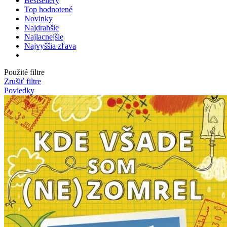
Bestsellery
Top hodnotené
Novinky
Najdrahšie
Najlacnejšie
Najvyššia zľava
Použité filtre
Zrušiť filtre
Poviedky