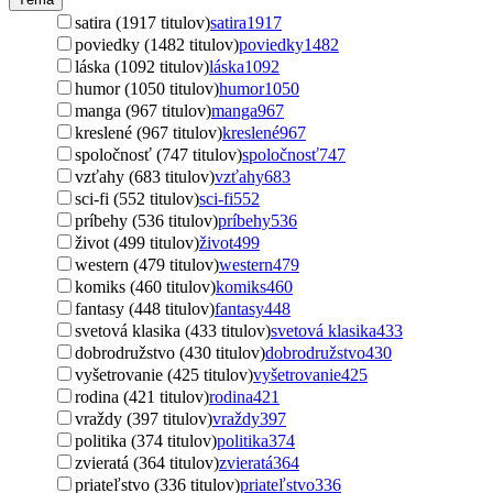
satira (1917 titulov)
satira
1917
poviedky (1482 titulov)
poviedky
1482
láska (1092 titulov)
láska
1092
humor (1050 titulov)
humor
1050
manga (967 titulov)
manga
967
kreslené (967 titulov)
kreslené
967
spoločnosť (747 titulov)
spoločnosť
747
vzťahy (683 titulov)
vzťahy
683
sci-fi (552 titulov)
sci-fi
552
príbehy (536 titulov)
príbehy
536
život (499 titulov)
život
499
western (479 titulov)
western
479
komiks (460 titulov)
komiks
460
fantasy (448 titulov)
fantasy
448
svetová klasika (433 titulov)
svetová klasika
433
dobrodružstvo (430 titulov)
dobrodružstvo
430
vyšetrovanie (425 titulov)
vyšetrovanie
425
rodina (421 titulov)
rodina
421
vraždy (397 titulov)
vraždy
397
politika (374 titulov)
politika
374
zvieratá (364 titulov)
zvieratá
364
priateľstvo (336 titulov)
priateľstvo
336