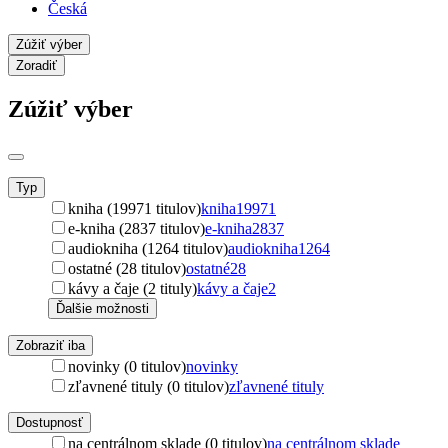
Česká
Zúžiť výber
Zoradiť
Zúžiť výber
Typ
kniha (19971 titulov)
kniha
19971
e-kniha (2837 titulov)
e-kniha
2837
audiokniha (1264 titulov)
audiokniha
1264
ostatné (28 titulov)
ostatné
28
kávy a čaje (2 tituly)
kávy a čaje
2
Ďalšie možnosti
Zobraziť iba
novinky (0 titulov)
novinky
zľavnené tituly (0 titulov)
zľavnené tituly
Dostupnosť
na centrálnom sklade (0 titulov)
na centrálnom sklade