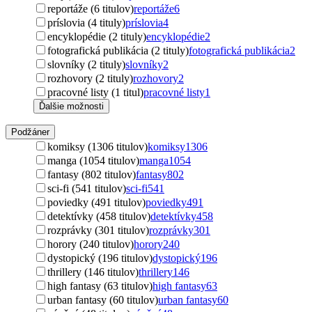
reportáže (6 titulov)
reportáže
6
príslovia (4 tituly)
príslovia
4
encyklopédie (2 tituly)
encyklopédie
2
fotografická publikácia (2 tituly)
fotografická publikácia
2
slovníky (2 tituly)
slovníky
2
rozhovory (2 tituly)
rozhovory
2
pracovné listy (1 titul)
pracovné listy
1
Ďalšie možnosti
Podžáner
komiksy (1306 titulov)
komiksy
1306
manga (1054 titulov)
manga
1054
fantasy (802 titulov)
fantasy
802
sci-fi (541 titulov)
sci-fi
541
poviedky (491 titulov)
poviedky
491
detektívky (458 titulov)
detektívky
458
rozprávky (301 titulov)
rozprávky
301
horory (240 titulov)
horory
240
dystopický (196 titulov)
dystopický
196
thrillery (146 titulov)
thrillery
146
high fantasy (63 titulov)
high fantasy
63
urban fantasy (60 titulov)
urban fantasy
60