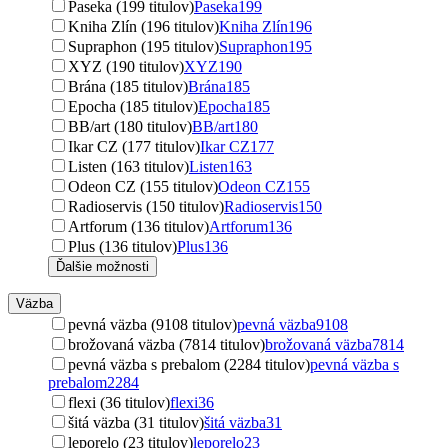
Paseka (199 titulov)
Paseka
199
Kniha Zlín (196 titulov)
Kniha Zlín
196
Supraphon (195 titulov)
Supraphon
195
XYZ (190 titulov)
XYZ
190
Brána (185 titulov)
Brána
185
Epocha (185 titulov)
Epocha
185
BB/art (180 titulov)
BB/art
180
Ikar CZ (177 titulov)
Ikar CZ
177
Listen (163 titulov)
Listen
163
Odeon CZ (155 titulov)
Odeon CZ
155
Radioservis (150 titulov)
Radioservis
150
Artforum (136 titulov)
Artforum
136
Plus (136 titulov)
Plus
136
Ďalšie možnosti
Väzba
pevná väzba (9108 titulov)
pevná väzba
9108
brožovaná väzba (7814 titulov)
brožovaná väzba
7814
pevná väzba s prebalom (2284 titulov)
pevná väzba s
prebalom
2284
flexi (36 titulov)
flexi
36
šitá väzba (31 titulov)
šitá väzba
31
leporelo (23 titulov)
leporelo
23