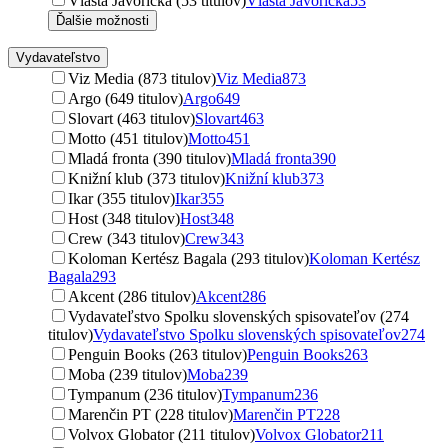
Vlasta Javořická (53 titulov)
Vlasta Javořická
53
Ďalšie možnosti
Vydavateľstvo
Viz Media (873 titulov)
Viz Media
873
Argo (649 titulov)
Argo
649
Slovart (463 titulov)
Slovart
463
Motto (451 titulov)
Motto
451
Mladá fronta (390 titulov)
Mladá fronta
390
Knižní klub (373 titulov)
Knižní klub
373
Ikar (355 titulov)
Ikar
355
Host (348 titulov)
Host
348
Crew (343 titulov)
Crew
343
Koloman Kertész Bagala (293 titulov)
Koloman Kertész
Bagala
293
Akcent (286 titulov)
Akcent
286
Vydavateľstvo Spolku slovenských spisovateľov (274
titulov)
Vydavateľstvo Spolku slovenských spisovateľov
274
Penguin Books (263 titulov)
Penguin Books
263
Moba (239 titulov)
Moba
239
Tympanum (236 titulov)
Tympanum
236
Marenčin PT (228 titulov)
Marenčin PT
228
Volvox Globator (211 titulov)
Volvox Globator
211