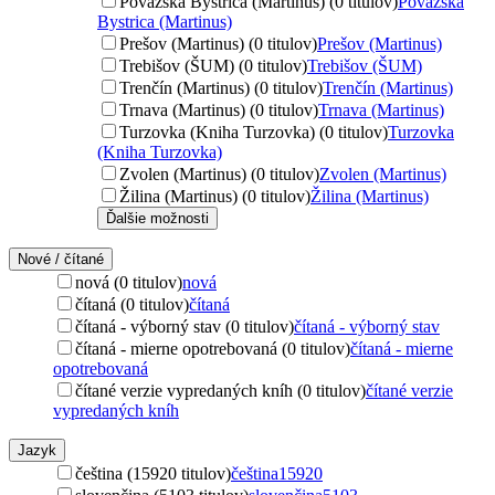
Považská Bystrica (Martinus) (0 titulov)
Považská
Bystrica (Martinus)
Prešov (Martinus) (0 titulov)
Prešov (Martinus)
Trebišov (ŠUM) (0 titulov)
Trebišov (ŠUM)
Trenčín (Martinus) (0 titulov)
Trenčín (Martinus)
Trnava (Martinus) (0 titulov)
Trnava (Martinus)
Turzovka (Kniha Turzovka) (0 titulov)
Turzovka
(Kniha Turzovka)
Zvolen (Martinus) (0 titulov)
Zvolen (Martinus)
Žilina (Martinus) (0 titulov)
Žilina (Martinus)
Ďalšie možnosti
Nové / čítané
nová (0 titulov)
nová
čítaná (0 titulov)
čítaná
čítaná - výborný stav (0 titulov)
čítaná - výborný stav
čítaná - mierne opotrebovaná (0 titulov)
čítaná - mierne
opotrebovaná
čítané verzie vypredaných kníh (0 titulov)
čítané verzie
vypredaných kníh
Jazyk
čeština (15920 titulov)
čeština
15920