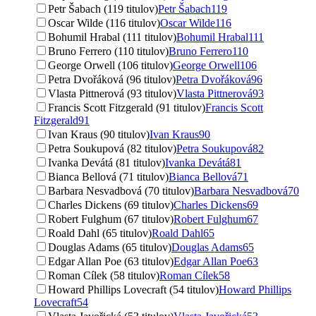
Petr Šabach (119 titulov)
Petr Šabach
119
Oscar Wilde (116 titulov)
Oscar Wilde
116
Bohumil Hrabal (111 titulov)
Bohumil Hrabal
111
Bruno Ferrero (110 titulov)
Bruno Ferrero
110
George Orwell (106 titulov)
George Orwell
106
Petra Dvořáková (96 titulov)
Petra Dvořáková
96
Vlasta Pittnerová (93 titulov)
Vlasta Pittnerová
93
Francis Scott Fitzgerald (91 titulov)
Francis Scott
Fitzgerald
91
Ivan Kraus (90 titulov)
Ivan Kraus
90
Petra Soukupová (82 titulov)
Petra Soukupová
82
Ivanka Devátá (81 titulov)
Ivanka Devátá
81
Bianca Bellová (71 titulov)
Bianca Bellová
71
Barbara Nesvadbová (70 titulov)
Barbara Nesvadbová
70
Charles Dickens (69 titulov)
Charles Dickens
69
Robert Fulghum (67 titulov)
Robert Fulghum
67
Roald Dahl (65 titulov)
Roald Dahl
65
Douglas Adams (65 titulov)
Douglas Adams
65
Edgar Allan Poe (63 titulov)
Edgar Allan Poe
63
Roman Cílek (58 titulov)
Roman Cílek
58
Howard Phillips Lovecraft (54 titulov)
Howard Phillips
Lovecraft
54