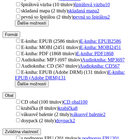
špirálová väzba (10 titulov)
špirálová väzba
10
skladaná mapa (2 tituly)
skladaná mapa
2
pevná so špirálou (2 tituly)
pevná so špirálou
2
Ďalšie možnosti
Formát
E-kniha: EPUB (2586 titulov)
E-kniha: EPUB
2586
E-kniha: MOBI (2451 titulov)
E-kniha: MOBI
2451
E-kniha: PDF (1868 titulov)
E-kniha: PDF
1868
Audiokniha: MP3 (697 titulov)
Audiokniha: MP3
697
Audiokniha: CD (567 titulov)
Audiokniha: CD
567
E-kniha: EPUB (Adobe DRM) (131 titulov)
E-kniha:
EPUB (Adobe DRM)
131
Ďalšie možnosti
Obal
CD obal (100 titulov)
CD obal
100
krabička (8 titulov)
krabička
8
vákuové balenie (2 tituly)
vákuové balenie
2
doypack (2 tituly)
doypack
2
Zvláštna vlastnosť
s podporou FPU (201 titulov)
s podporou FPU
201