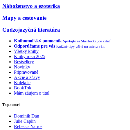
Náboženstvo a ezoterika
Mapy a cestovanie
Cudzojazyčná literatúra
Knihomoľský pomocník
Spýtajte sa Sherlocka, čo čítať
Odporúčame pre vás
Knižné tipy ušité na mieru vám
Všetky knihy
Knihy roka 2025
Bestsellery
Novinky
Pripravované
Akcie a zľavy
Kolekcie
BookTok
Mám záujem o titul
Top autori
Dominik Dán
Julie Caplin
Rebecca Yarros