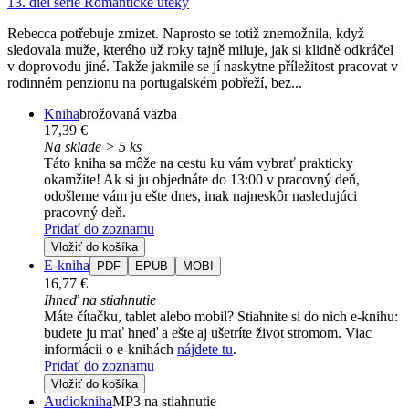
13. diel série
Romantické útěky
Rebecca potřebuje zmizet. Naprosto se totiž znemožnila, když
sledovala muže, kterého už roky tajně miluje, jak si klidně odkráčel
v doprovodu jiné. Takže jakmile se jí naskytne příležitost pracovat v
rodinném penzionu na portugalském pobřeží, bez...
Kniha
brožovaná väzba
17,39 €
Na sklade > 5 ks
Táto kniha sa môže na cestu ku vám vybrať prakticky
okamžite! Ak si ju objednáte do 13:00 v pracovný deň,
odošleme vám ju ešte dnes, inak najneskôr nasledujúci
pracovný deň.
Pridať do zoznamu
Vložiť do košíka
E-kniha
PDF
EPUB
MOBI
16,77 €
Ihneď na stiahnutie
Máte čítačku, tablet alebo mobil? Stiahnite si do nich e-knihu:
budete ju mať hneď a ešte aj ušetríte život stromom. Viac
informácii o e-knihách
nájdete tu
.
Pridať do zoznamu
Vložiť do košíka
Audiokniha
MP3 na stiahnutie