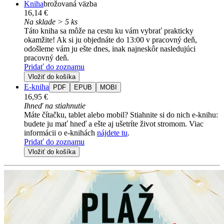
Kniha
brožovaná väzba
16,14 €
Na sklade > 5 ks
Táto kniha sa môže na cestu ku vám vybrať prakticky
okamžite! Ak si ju objednáte do 13:00 v pracovný deň,
odošleme vám ju ešte dnes, inak najneskôr nasledujúci
pracovný deň.
Pridať do zoznamu
Vložiť do košíka
E-kniha
PDF
EPUB
MOBI
16,95 €
Ihneď na stiahnutie
Máte čítačku, tablet alebo mobil? Stiahnite si do nich e-knihu:
budete ju mať hneď a ešte aj ušetríte život stromom. Viac
informácii o e-knihách
nájdete tu
.
Pridať do zoznamu
Vložiť do košíka