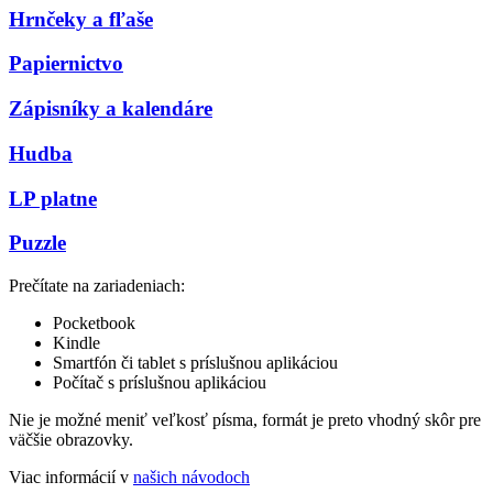
Hrnčeky a fľaše
Papiernictvo
Zápisníky a kalendáre
Hudba
LP platne
Puzzle
Prečítate na zariadeniach:
Pocketbook
Kindle
Smartfón či tablet s príslušnou aplikáciou
Počítač s príslušnou aplikáciou
Nie je možné meniť veľkosť písma, formát je preto vhodný skôr pre
väčšie obrazovky.
Viac informácií v
našich návodoch