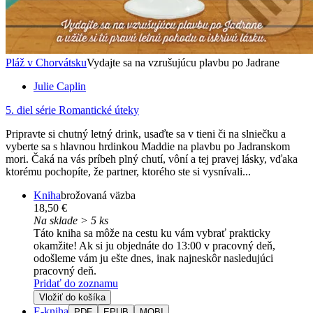
Pláž v Chorvátsku
Vydajte sa na vzrušujúcu plavbu po Jadrane
Julie Caplin
5. diel série
Romantické úteky
Pripravte si chutný letný drink, usaďte sa v tieni či na slniečku a
vyberte sa s hlavnou hrdinkou Maddie na plavbu po Jadranskom
mori. Čaká na vás príbeh plný chutí, vôní a tej pravej lásky, vďaka
ktorému pochopíte, že partner, ktorého ste si vysnívali...
Kniha
brožovaná väzba
18,50 €
Na sklade > 5 ks
Táto kniha sa môže na cestu ku vám vybrať prakticky
okamžite! Ak si ju objednáte do 13:00 v pracovný deň,
odošleme vám ju ešte dnes, inak najneskôr nasledujúci
pracovný deň.
Pridať do zoznamu
Vložiť do košíka
E-kniha
PDF
EPUB
MOBI