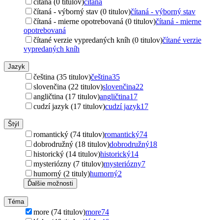
čítaná (0 titulov)
čítaná
čítaná - výborný stav (0 titulov)
čítaná - výborný stav
čítaná - mierne opotrebovaná (0 titulov)
čítaná - mierne
opotrebovaná
čítané verzie vypredaných kníh (0 titulov)
čítané verzie
vypredaných kníh
Jazyk
čeština (35 titulov)
čeština
35
slovenčina (22 titulov)
slovenčina
22
angličtina (17 titulov)
angličtina
17
cudzí jazyk (17 titulov)
cudzí jazyk
17
Štýl
romantický (74 titulov)
romantický
74
dobrodružný (18 titulov)
dobrodružný
18
historický (14 titulov)
historický
14
mysteriózny (7 titulov)
mysteriózny
7
humorný (2 tituly)
humorný
2
Ďalšie možnosti
Téma
more (74 titulov)
more
74