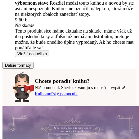
výbornom stave.
Rozdiel medzi touto knihou a novou by ste
asi ani nespoznali. Knihu sme označili nálepkou, ktorá môže
na niektorých obaloch zanechať stopy.
9,60 €
Na sklade
Tento produkt síce máme aktuálne na sklade, máme však už
iba posledné kusy a ďalšie už nemá ani distribútor, preto je
možné, že bude onedlho úplne vypredaný. Ak ho chcete mať,
ponáhľajte sa!
Vložiť do košíka
Ďalšie formáty
Chcete poradiť knihu?
Náš pomocník Sherlock vám ju s radosťou vypátra!
Knihomoľský pomocník