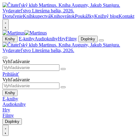
Doručenie
Kníhkupectvá
Knihovrátok
Poukážky
Knižný blog
Kontakt
E-knihy
Audioknihy
Hry
Filmy
Knihy
Doplnky
Vyhľadávanie
Prihlásiť
Vyhľadávanie
Knihy
E-knihy
Audioknihy
Hry
Filmy
Doplnky