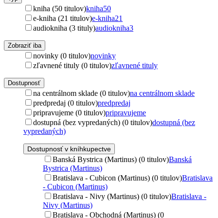
kniha (50 titulov)
kniha
50
e-kniha (21 titulov)
e-kniha
21
audiokniha (3 tituly)
audiokniha
3
Zobraziť iba
novinky (0 titulov)
novinky
zľavnené tituly (0 titulov)
zľavnené tituly
Dostupnosť
na centrálnom sklade (0 titulov)
na centrálnom sklade
predpredaj (0 titulov)
predpredaj
pripravujeme (0 titulov)
pripravujeme
dostupná (bez vypredaných) (0 titulov)
dostupná (bez
vypredaných)
Dostupnosť v kníhkupectve
Banská Bystrica (Martinus) (0 titulov)
Banská
Bystrica (Martinus)
Bratislava - Cubicon (Martinus) (0 titulov)
Bratislava
- Cubicon (Martinus)
Bratislava - Nivy (Martinus) (0 titulov)
Bratislava -
Nivy (Martinus)
Bratislava - Obchodná (Martinus) (0