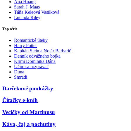
Ana Huang
Sarah J. Maas
Táňa Keleová Vasilková
Lucinda Riley
Top série
Romantické úteky
Harry Potter
Kapitán Stein a Notár Barbarič
Denník odvážneho bojka
Krimi Dominika Dána
Učím sa rozprávať
Duna
Smradi
Darčekové poukážky
Čítačky e-kníh
Vecičky od Martinusu
Káva, čaj a pochutiny