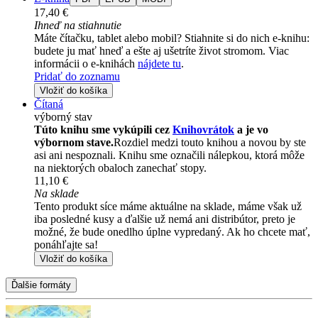
17,40 €
Ihneď na stiahnutie
Máte čítačku, tablet alebo mobil? Stiahnite si do nich e-knihu:
budete ju mať hneď a ešte aj ušetríte život stromom. Viac
informácii o e-knihách
nájdete tu
.
Pridať do zoznamu
Vložiť do košíka
Čítaná
výborný stav
Túto knihu sme vykúpili cez
Knihovrátok
a je vo
výbornom stave.
Rozdiel medzi touto knihou a novou by ste
asi ani nespoznali. Knihu sme označili nálepkou, ktorá môže
na niektorých obaloch zanechať stopy.
11,10 €
Na sklade
Tento produkt síce máme aktuálne na sklade, máme však už
iba posledné kusy a ďalšie už nemá ani distribútor, preto je
možné, že bude onedlho úplne vypredaný. Ak ho chcete mať,
ponáhľajte sa!
Vložiť do košíka
Ďalšie formáty