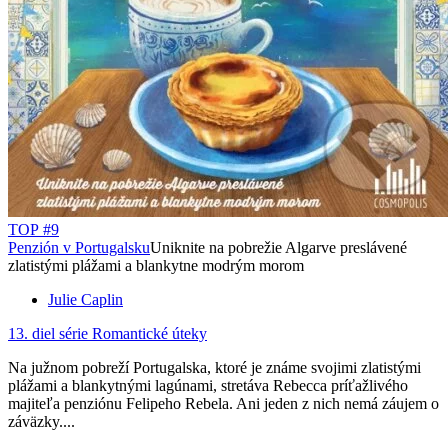
TOP #9
Penzión v Portugalsku
Uniknite na pobrežie Algarve preslávené
zlatistými plážami a blankytne modrým morom
Julie Caplin
13. diel série
Romantické úteky
Na južnom pobreží Portugalska, ktoré je známe svojimi zlatistými
plážami a blankytnými lagúnami, stretáva Rebecca príťažlivého
majiteľa penziónu Felipeho Rebela. Ani jeden z nich nemá záujem o
záväzky....