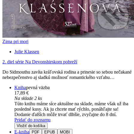
Zima pri mori
Julie Klassen
2. diel série
Na Devonshirskom pobreží
Do Sidmouthu zavíta kráľovská rodina a prinesie so sebou nečakané
nebezpečenstvo aj sladkú možnosť romantického vzťahu…
Kniha
pevná väzba
17,89 €
Na sklade 2 ks
Túto knihu máme síce aktuálne na sklade, máme však už iba
posledné kusy. Ak ju chcete mať rýchlo, ponáhľajte sa!
Dodanie ďalších môže trvať dlhšie, zvyčajne do 8 dní.
Pridať do zoznamu
Vložiť do košíka
E-kniha
PDF
EPUB
MOBI