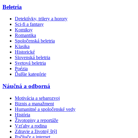
Beletria
Detektívky, trilery a horory
Sci-fi a fantasy
Komiksy
Romantika
Spoločenská beletria
Klasika
Historické
Slovenská beletria
Svetová beletria
Poézia
Ďalšie kategórie
Náučná a odborná
Motivácia a sebarozvoj
Biznis a manažment
Humanitné a spoločenské vedy
História
Životopisy a reportáže
Vzťahy a rodina
Zdravie a životný štýl
Počítače a internet