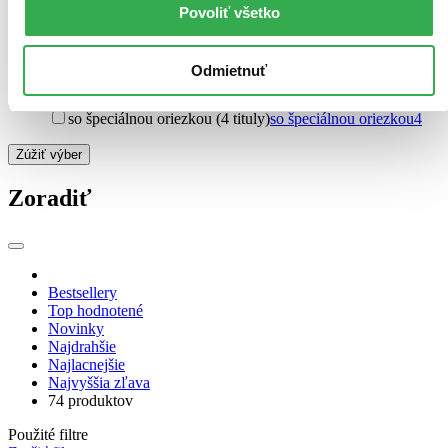
E-kniha: EPUB (Adobe DRM) (2 tituly)
E-kniha: EPUB
Povoliť všetko
(Adobe DRM)
2
Audiokniha: CD (1 titul)
Audiokniha: CD
1
Ďalšie možnosti
Odmietnuť
Zvláštna vlastnosť
so špeciálnou oriezkou (4 tituly)
so špeciálnou oriezkou
4
Zúžiť výber
Zoradiť
Bestsellery
Top hodnotené
Novinky
Najdrahšie
Najlacnejšie
Najvyššia zľava
74 produktov
Použité filtre