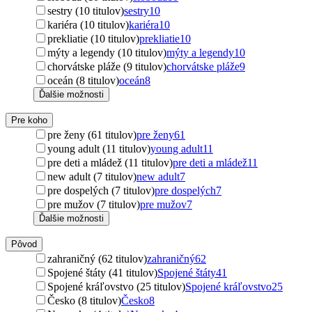
sestry (10 titulov)
sestry
10
kariéra (10 titulov)
kariéra
10
prekliatie (10 titulov)
prekliatie
10
mýty a legendy (10 titulov)
mýty a legendy
10
chorvátske pláže (9 titulov)
chorvátske pláže
9
oceán (8 titulov)
oceán
8
Ďalšie možnosti
Pre koho
pre ženy (61 titulov)
pre ženy
61
young adult (11 titulov)
young adult
11
pre deti a mládež (11 titulov)
pre deti a mládež
11
new adult (7 titulov)
new adult
7
pre dospelých (7 titulov)
pre dospelých
7
pre mužov (7 titulov)
pre mužov
7
Ďalšie možnosti
Pôvod
zahraničný (62 titulov)
zahraničný
62
Spojené štáty (41 titulov)
Spojené štáty
41
Spojené kráľovstvo (25 titulov)
Spojené kráľovstvo
25
Česko (8 titulov)
Česko
8