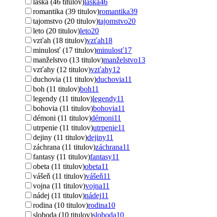
láska (46 titulov)
láska
46
romantika (39 titulov)
romantika
39
tajomstvo (20 titulov)
tajomstvo
20
leto (20 titulov)
leto
20
vzťah (18 titulov)
vzťah
18
minulosť (17 titulov)
minulosť
17
manželstvo (13 titulov)
manželstvo
13
vzťahy (12 titulov)
vzťahy
12
duchovia (11 titulov)
duchovia
11
boh (11 titulov)
boh
11
legendy (11 titulov)
legendy
11
bohovia (11 titulov)
bohovia
11
démoni (11 titulov)
démoni
11
utrpenie (11 titulov)
utrpenie
11
dejiny (11 titulov)
dejiny
11
záchrana (11 titulov)
záchrana
11
fantasy (11 titulov)
fantasy
11
obeta (11 titulov)
obeta
11
vášeň (11 titulov)
vášeň
11
vojna (11 titulov)
vojna
11
nádej (11 titulov)
nádej
11
rodina (10 titulov)
rodina
10
sloboda (10 titulov)
sloboda
10