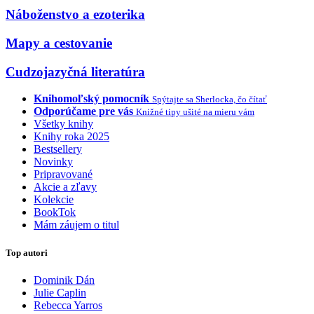
Náboženstvo a ezoterika
Mapy a cestovanie
Cudzojazyčná literatúra
Knihomoľský pomocník
Spýtajte sa Sherlocka, čo čítať
Odporúčame pre vás
Knižné tipy ušité na mieru vám
Všetky knihy
Knihy roka 2025
Bestsellery
Novinky
Pripravované
Akcie a zľavy
Kolekcie
BookTok
Mám záujem o titul
Top autori
Dominik Dán
Julie Caplin
Rebecca Yarros