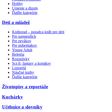
Hobby
Umenie a dizajn
Ďalšie kategórie
Deti a mládež
Knihorad – poradca kníh pre deti
Pre najmenších
Pre prvákov
Pre pubertiakov
Young Adult
Beletria
Rozprávky
Sci-fi, fantasy a komiksy
Leporelá
Náučné knihy
Ďalšie kategórie
Životopisy a reportáže
Kuchárky
Učebnice a slovníky