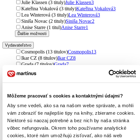
Julie Klassen (3 tituly)
Julie Klassen
3
Kateřina Vokalová (3 tituly)
Kateřina Vokalová
3
Lea Winterová (3 tituly)
Lea Winterová
3
Siniša Novac (2 tituly)
Siniša Novac
2
Anise Starre (1 titul)
Anise Starre
1
Ďalšie možnosti
Vydavateľstvo
Cosmopolis (13 titulov)
Cosmopolis
13
Ikar CZ (8 titulov)
Ikar CZ
8
Grada (7 titulov)
Grada
7
Aktuell (4 tituly)
Aktuell
4
Hodder and Stoughton (4 tituly)
Hodder and Stoughton
4
Sphere (4 tituly)
Sphere
4
CooBoo CZ (4 tituly)
CooBoo CZ
4
Verbarium (3 tituly)
Verbarium
3
Môžeme pracovať s cookies a kontaktnými údajmi?
Nakladatelství Fragment (3 tituly)
Nakladatelství
Aby sme vedeli, ako sa na našom webe správate, a mohli
Fragment
3
vám zobraziť tie najlepšie tipy na knihy, zbierame cookies.
Pointa (3 tituly)
Pointa
3
Zelený kocúr (2 tituly)
Zelený kocúr
2
Niektoré sú naozaj potrebné a bez nich by naša stránka
Alpress (2 tituly)
Alpress
2
vôbec nefungovala. Okrem toho používame analytické
i527.net (2 tituly)
i527.net
2
cookies, ktoré nám umožňujú zisťovať, ako náš web
Metafora (2 tituly)
Metafora
2