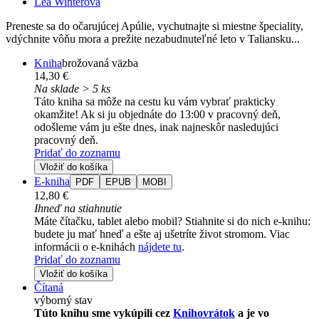
Lea Winterová
Preneste sa do očarujúcej Apúlie, vychutnajte si miestne špeciality,
vdýchnite vôňu mora a prežite nezabudnuteľné leto v Taliansku...
Kniha
brožovaná väzba
14,30 €
Na sklade > 5 ks
Táto kniha sa môže na cestu ku vám vybrať prakticky
okamžite! Ak si ju objednáte do 13:00 v pracovný deň,
odošleme vám ju ešte dnes, inak najneskôr nasledujúci
pracovný deň.
Pridať do zoznamu
Vložiť do košíka
E-kniha
PDF
EPUB
MOBI
12,80 €
Ihneď na stiahnutie
Máte čítačku, tablet alebo mobil? Stiahnite si do nich e-knihu:
budete ju mať hneď a ešte aj ušetríte život stromom. Viac
informácii o e-knihách
nájdete tu
.
Pridať do zoznamu
Vložiť do košíka
Čítaná
výborný stav
Túto knihu sme vykúpili cez
Knihovrátok
a je vo