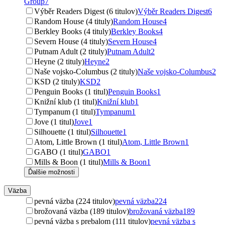
Group
7
Výběr Readers Digest (6 titulov)
Výběr Readers Digest
6
Random House (4 tituly)
Random House
4
Berkley Books (4 tituly)
Berkley Books
4
Severn House (4 tituly)
Severn House
4
Putnam Adult (2 tituly)
Putnam Adult
2
Heyne (2 tituly)
Heyne
2
Naše vojsko-Columbus (2 tituly)
Naše vojsko-Columbus
2
KSD (2 tituly)
KSD
2
Penguin Books (1 titul)
Penguin Books
1
Knižní klub (1 titul)
Knižní klub
1
Tympanum (1 titul)
Tympanum
1
Jove (1 titul)
Jove
1
Silhouette (1 titul)
Silhouette
1
Atom, Little Brown (1 titul)
Atom, Little Brown
1
GABO (1 titul)
GABO
1
Mills & Boon (1 titul)
Mills & Boon
1
Ďalšie možnosti
Väzba
pevná väzba (224 titulov)
pevná väzba
224
brožovaná väzba (189 titulov)
brožovaná väzba
189
pevná väzba s prebalom (111 titulov)
pevná väzba s