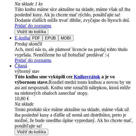
Na sklade 1 ks
Túto knihu máme síce aktuálne na sklade, máme však už iba
posledné kusy. Ak ju chcete mať rýchlo, ponáhľajte sa!
Dodanie ďalších môže trvať dlhšie, zvyčajne do štyroch dní.
Pridať do zoznamu
Vložiť do košíka
E-kniha
PDF
EPUB
MOBI
Predaj skončil
Ach, mrzí nás to, ale platnosť licencie na predaj tohto titulu
vypršala. Nemôžeme ho už bohužiaľ predávať :-(
Pridať do zoznamu
Čítaná
výborný stav
Túto knihu sme vykúpili cez
Knihovrátok
a je vo
výbornom stave.
Rozdiel medzi touto knihou a novou by ste
asi ani nespoznali. Knihu sme označili nálepkou, ktorá môže
na niektorých obaloch zanechať stopy.
10,80 €
Na sklade
Tento produkt síce máme aktuálne na sklade, máme však už
iba posledné kusy a ďalšie už nemá ani distribútor, preto je
možné, že bude onedlho úplne vypredaný. Ak ho chcete mať,
ponáhľajte sa!
Vložiť do košíka