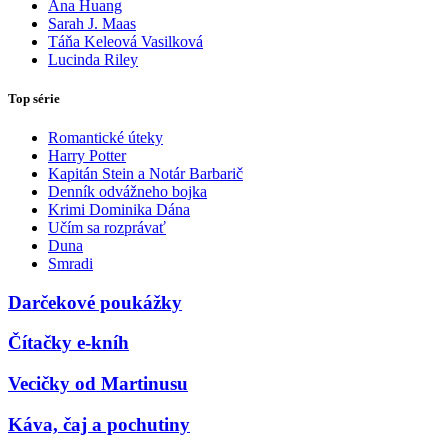
Ana Huang
Sarah J. Maas
Táňa Keleová Vasilková
Lucinda Riley
Top série
Romantické úteky
Harry Potter
Kapitán Stein a Notár Barbarič
Denník odvážneho bojka
Krimi Dominika Dána
Učím sa rozprávať
Duna
Smradi
Darčekové poukážky
Čítačky e-kníh
Vecičky od Martinusu
Káva, čaj a pochutiny