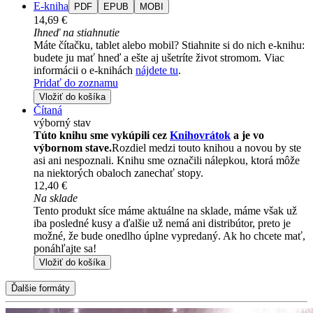
E-kniha
PDF
EPUB
MOBI
14,69 €
Ihneď na stiahnutie
Máte čítačku, tablet alebo mobil? Stiahnite si do nich e-knihu:
budete ju mať hneď a ešte aj ušetríte život stromom. Viac
informácii o e-knihách
nájdete tu
.
Pridať do zoznamu
Vložiť do košíka
Čítaná
výborný stav
Túto knihu sme vykúpili cez
Knihovrátok
a je vo
výbornom stave.
Rozdiel medzi touto knihou a novou by ste
asi ani nespoznali. Knihu sme označili nálepkou, ktorá môže
na niektorých obaloch zanechať stopy.
12,40 €
Na sklade
Tento produkt síce máme aktuálne na sklade, máme však už
iba posledné kusy a ďalšie už nemá ani distribútor, preto je
možné, že bude onedlho úplne vypredaný. Ak ho chcete mať,
ponáhľajte sa!
Vložiť do košíka
Ďalšie formáty