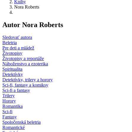
Knihy
Nora Roberts
Autor Nora Roberts
Sledovať autora
Beletria
Pre deti a mládež
Životopisy
Životopisy a reportáže
Náboženstvo a ezoterika
Spiritualita
Detektívky
Detektívky, trilery a horory
Sci-fi, fantasy a komiksy
Sci-fi a fantasy
Trilery
Horory
Romantika
Sci-fi
Fantasy
Spoločenská beletria
Romantické