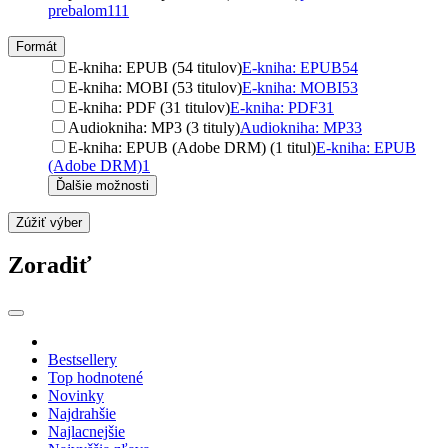
prebalom
111
Formát
E-kniha: EPUB (54 titulov)
E-kniha: EPUB
54
E-kniha: MOBI (53 titulov)
E-kniha: MOBI
53
E-kniha: PDF (31 titulov)
E-kniha: PDF
31
Audiokniha: MP3 (3 tituly)
Audiokniha: MP3
3
E-kniha: EPUB (Adobe DRM) (1 titul)
E-kniha: EPUB
(Adobe DRM)
1
Ďalšie možnosti
Zúžiť výber
Zoradiť
Bestsellery
Top hodnotené
Novinky
Najdrahšie
Najlacnejšie