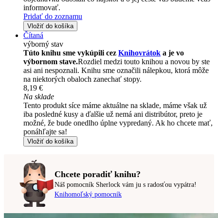
informovať.
Pridať do zoznamu
Vložiť do košíka
Čítaná
výborný stav
Túto knihu sme vykúpili cez
Knihovrátok
a je vo
výbornom stave.
Rozdiel medzi touto knihou a novou by ste
asi ani nespoznali. Knihu sme označili nálepkou, ktorá môže
na niektorých obaloch zanechať stopy.
8,19 €
Na sklade
Tento produkt síce máme aktuálne na sklade, máme však už
iba posledné kusy a ďalšie už nemá ani distribútor, preto je
možné, že bude onedlho úplne vypredaný. Ak ho chcete mať,
ponáhľajte sa!
Vložiť do košíka
Chcete poradiť knihu?
Náš pomocník Sherlock vám ju s radosťou vypátra!
Knihomoľský pomocník