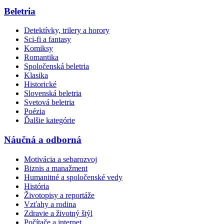
Beletria
Detektívky, trilery a horory
Sci-fi a fantasy
Komiksy
Romantika
Spoločenská beletria
Klasika
Historické
Slovenská beletria
Svetová beletria
Poézia
Ďalšie kategórie
Náučná a odborná
Motivácia a sebarozvoj
Biznis a manažment
Humanitné a spoločenské vedy
História
Životopisy a reportáže
Vzťahy a rodina
Zdravie a životný štýl
Počítače a internet