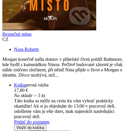
Bezpečné místo
CZ
Nora Roberts
Morgan konečně našla domov v přátelské čtvrti poblíž Baltimore,
kde bydlí s kamarádkou Ninou. Pečlivě budované zázemí je však
náhle zničeno zločinem, při němž Nina přijde o život a Morgan o
identitu. Dívce nezbývá, než...
Kniha
pevná väzba
17,80 €
Na sklade > 5 ks
Táto kniha sa môže na cestu ku vám vybrať prakticky
okamžite! Ak si ju objednáte do 13:00 v pracovný deň,
odošleme vám ju ešte dnes, inak najneskôr nasledujúci
pracovný deň.
Pridať do zoznamu
Vložiť do košíka