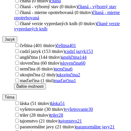
čítaná (0 titulov)
čítaná
čítaná - výborný stav (0 titulov)
čítaná - výborný stav
čítaná - mierne opotrebovaná (0 titulov)
čítaná - mierne
opotrebovaná
čítané verzie vypredaných kníh (0 titulov)
čítané verzie
vypredaných kníh
Jazyk
čeština (401 titulov)
čeština
401
cudzí jazyk (153 titulov)
cudzí jazyk
153
angličtina (144 titulov)
angličtina
144
slovenčina (60 titulov)
slovenčina
60
nemčina (6 titulov)
nemčina
6
ukrajinčina (2 tituly)
ukrajinčina
2
maďarčina (1 titul)
maďarčina
1
Ďalšie možnosti
Téma
láska (51 titulov)
láska
51
vyšetrovanie (30 titulov)
vyšetrovanie
30
triler (28 titulov)
triler
28
tajomstvo (21 titulov)
tajomstvo
21
paranormálne javy (21 titulov)
paranormálne javy
21