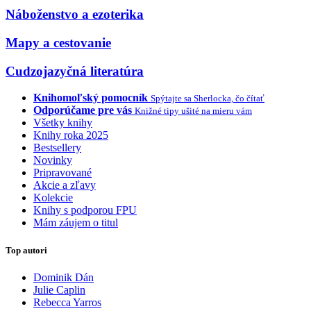
Náboženstvo a ezoterika
Mapy a cestovanie
Cudzojazyčná literatúra
Knihomoľský pomocník
Spýtajte sa Sherlocka, čo čítať
Odporúčame pre vás
Knižné tipy ušité na mieru vám
Všetky knihy
Knihy roka 2025
Bestsellery
Novinky
Pripravované
Akcie a zľavy
Kolekcie
Knihy s podporou FPU
Mám záujem o titul
Top autori
Dominik Dán
Julie Caplin
Rebecca Yarros