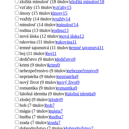
zložitá minulosť (18 titulov)
zložitá minulosť
18
vzťahy (15 titulov)
vzťahy
15
únosy (15 titulov)
únosy
15
vraždy (14 titulov)
vraždy
14
minulosť (14 titulov)
minulosť
14
rodina (13 titulov)
rodina
13
nová láska (12 titulov)
nová láska
12
rakovina (11 titulov)
rakovina
11
temné tajomstvá (11 titulov)
temné tajomstvá
11
boj (11 titulov)
boj
11
dedičstvo (9 titulov)
dedičstvo
9
krimi (9 titulov)
krimi
9
nebezpečenstvo (9 titulov)
nebezpečenstvo
9
nepriatelia (9 titulov)
nepriatelia
9
nový život (9 titulov)
nový život
9
romantika (9 titulov)
romantika
9
falošná identita (9 titulov)
falošná identita
9
zlodej (9 titulov)
zlodej
9
boh (7 titulov)
boh
7
mágia (7 titulov)
mágia
7
hudba (7 titulov)
hudba
7
zrada (7 titulov)
zrada
7
dobrodružstvo (7 titulov)
dobrodružstvo
7