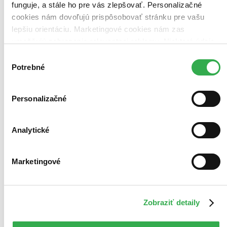
funguje, a stále ho pre vás zlepšovať. Personalizačné
cookies nám dovoľujú prispôsobovať stránku pre vašu
lepšiu orientáciu. Marketingové cookies nám zas
umožňujú zobrazenie relevantnej reklamy. Niektoré údaje
zdieľame aj s tretími stranami. Veľmi by nám pomohlo,
Výber
keby sme mohli používať všetky tieto cookies. Ďakujeme!
Potrebné
súhlasu
Personalizačné
Analytické
Marketingové
E-kniha
Novinka
Příliš blízko
CZ
Zobraziť detaily
Nora Roberts