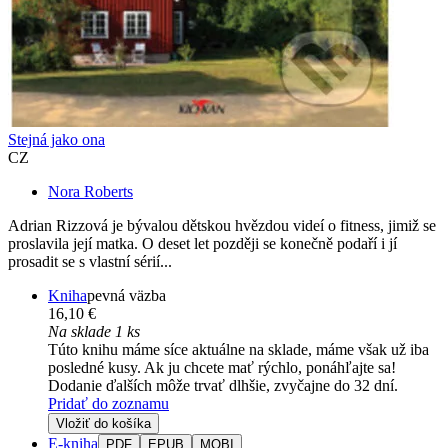
Stejná jako ona
CZ
Nora Roberts
Adrian Rizzová je bývalou dětskou hvězdou videí o fitness, jimiž se
proslavila její matka. O deset let později se konečně podaří i jí
prosadit se s vlastní sérií...
Kniha
pevná väzba
16,10 €
Na sklade 1 ks
Túto knihu máme síce aktuálne na sklade, máme však už iba
posledné kusy. Ak ju chcete mať rýchlo, ponáhľajte sa!
Dodanie ďalších môže trvať dlhšie, zvyčajne do 32 dní.
Pridať do zoznamu
Vložiť do košíka
E-kniha
PDF
EPUB
MOBI