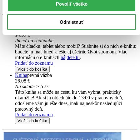
Arden si vždycky přála stát se spisovatelkou a teď se jí sen konečně
Povoliť všetko
splnil. Při autogramiádě si pro podpis přijde i sympatický muž
jménem Dustin, který nešetří chválou. Poté co Arden kývne na jeho
nabídku...
Odmietnuť
E-kniha
PDF
EPUB
MOBI
14,59 €
Ihneď na stiahnutie
Máte čítačku, tablet alebo mobil? Stiahnite si do nich e-knihu:
budete ju mať hneď a ešte aj ušetríte život stromom. Viac
informácii o e-knihách
nájdete tu
.
Pridať do zoznamu
Vložiť do košíka
Kniha
pevná väzba
26,08 €
Na sklade > 5 ks
Táto kniha sa môže na cestu ku vám vybrať prakticky
okamžite! Ak si ju objednáte do 13:00 v pracovný deň,
odošleme vám ju ešte dnes, inak najneskôr nasledujúci
pracovný deň.
Pridať do zoznamu
Vložiť do košíka