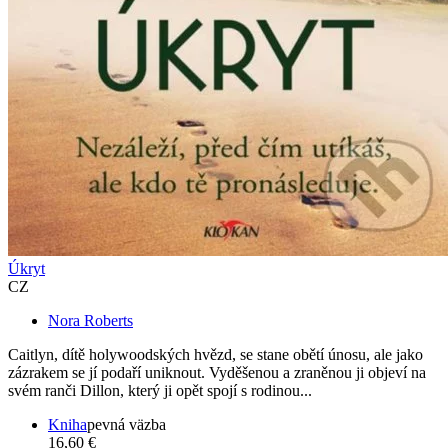
Úkryt
CZ
Nora Roberts
Caitlyn, dítě holywoodských hvězd, se stane obětí únosu, ale jako
zázrakem se jí podaří uniknout. Vyděšenou a zraněnou ji objeví na
svém ranči Dillon, který ji opět spojí s rodinou...
Kniha
pevná väzba
16,60 €