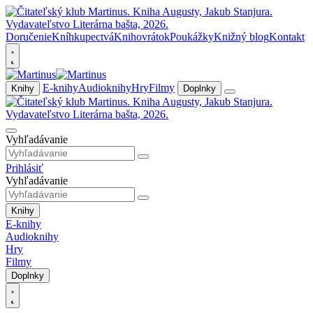
Doručenie
Kníhkupectvá
Knihovrátok
Poukážky
Knižný blog
Kontakt
E-knihy
Audioknihy
Hry
Filmy
Knihy
Doplnky
Vyhľadávanie
Prihlásiť
Vyhľadávanie
Knihy
E-knihy
Audioknihy
Hry
Filmy
Doplnky