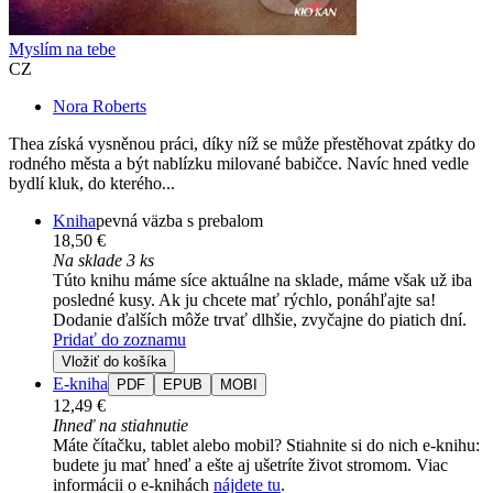
Myslím na tebe
CZ
Nora Roberts
Thea získá vysněnou práci, díky níž se může přestěhovat zpátky do
rodného města a být nablízku milované babičce. Navíc hned vedle
bydlí kluk, do kterého...
Kniha
pevná väzba s prebalom
18,50 €
Na sklade 3 ks
Túto knihu máme síce aktuálne na sklade, máme však už iba
posledné kusy. Ak ju chcete mať rýchlo, ponáhľajte sa!
Dodanie ďalších môže trvať dlhšie, zvyčajne do piatich dní.
Pridať do zoznamu
Vložiť do košíka
E-kniha
PDF
EPUB
MOBI
12,49 €
Ihneď na stiahnutie
Máte čítačku, tablet alebo mobil? Stiahnite si do nich e-knihu:
budete ju mať hneď a ešte aj ušetríte život stromom. Viac
informácii o e-knihách
nájdete tu
.