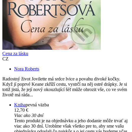
Cena za lásku
CZ
Nora Roberts
Radostný život Jovilette má srdce lvice a povahu divoké kočky.
Když jí poprvé Keane zkříží cestu, vystrčí na něj ostré drápky. Je si
totiž jistá, že její nový okouzlující šéf může ohrozit vše, co ve svém
životě má ráda...
Kniha
pevná väzba
12,70 €
Viac ako 30 dní
Tento produkt je na objednávku a jeho dodanie môže trvať aj
viac ako 30 dní. Urobíme však všetko pre to, aby sme vašu
objednávku odoslali čo najskôr a o jej ceste vás budeme včas