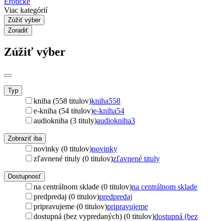
Erotické
Viac kategórií
Zúžiť výber
Zoradiť
Zúžiť výber
Typ
kniha (558 titulov)
kniha
558
e-kniha (54 titulov)
e-kniha
54
audiokniha (3 tituly)
audiokniha
3
Zobraziť iba
novinky (0 titulov)
novinky
zľavnené tituly (0 titulov)
zľavnené tituly
Dostupnosť
na centrálnom sklade (0 titulov)
na centrálnom sklade
predpredaj (0 titulov)
predpredaj
pripravujeme (0 titulov)
pripravujeme
dostupná (bez vypredaných) (0 titulov)
dostupná (bez