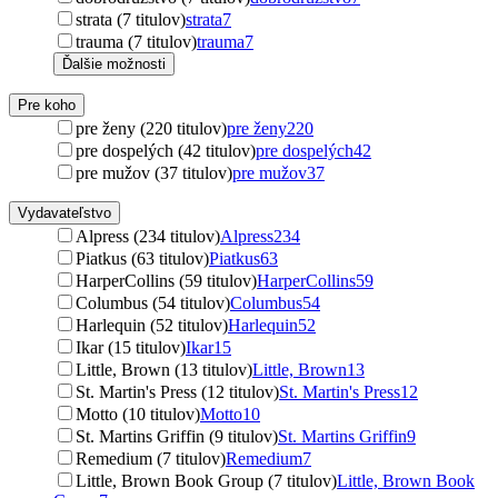
strata (7 titulov)
strata
7
trauma (7 titulov)
trauma
7
Ďalšie možnosti
Pre koho
pre ženy (220 titulov)
pre ženy
220
pre dospelých (42 titulov)
pre dospelých
42
pre mužov (37 titulov)
pre mužov
37
Vydavateľstvo
Alpress (234 titulov)
Alpress
234
Piatkus (63 titulov)
Piatkus
63
HarperCollins (59 titulov)
HarperCollins
59
Columbus (54 titulov)
Columbus
54
Harlequin (52 titulov)
Harlequin
52
Ikar (15 titulov)
Ikar
15
Little, Brown (13 titulov)
Little, Brown
13
St. Martin's Press (12 titulov)
St. Martin's Press
12
Motto (10 titulov)
Motto
10
St. Martins Griffin (9 titulov)
St. Martins Griffin
9
Remedium (7 titulov)
Remedium
7
Little, Brown Book Group (7 titulov)
Little, Brown Book