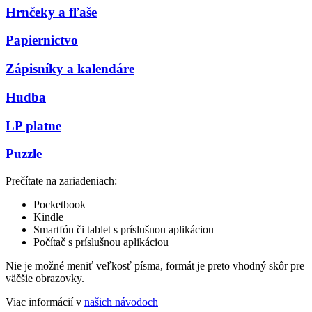
Hrnčeky a fľaše
Papiernictvo
Zápisníky a kalendáre
Hudba
LP platne
Puzzle
Prečítate na zariadeniach:
Pocketbook
Kindle
Smartfón či tablet s príslušnou aplikáciou
Počítač s príslušnou aplikáciou
Nie je možné meniť veľkosť písma, formát je preto vhodný skôr pre
väčšie obrazovky.
Viac informácií v
našich návodoch