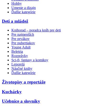
Hobby
Umenie a dizajn
Ďalšie kategórie
Deti a mládež
Knihorad – poradca kníh pre deti
Pre najmenších
Pre prvákov
Pre pubertiakov
Young Adult
Beletria
Rozprávky
Sci-fi, fantasy a komiksy
Leporelá
Náučné knihy
Ďalšie kategórie
Životopisy a reportáže
Kuchárky
Učebnice a slovníky