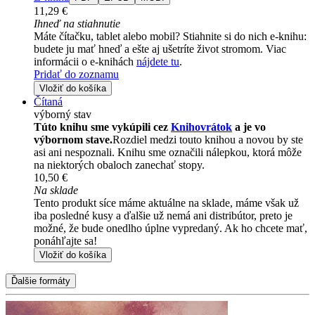
11,29 €
Ihneď na stiahnutie
Máte čítačku, tablet alebo mobil? Stiahnite si do nich e-knihu:
budete ju mať hneď a ešte aj ušetríte život stromom. Viac
informácii o e-knihách
nájdete tu
.
Pridať do zoznamu
Vložiť do košíka
Čítaná
výborný stav
Túto knihu sme vykúpili cez
Knihovrátok
a je vo
výbornom stave.
Rozdiel medzi touto knihou a novou by ste
asi ani nespoznali. Knihu sme označili nálepkou, ktorá môže
na niektorých obaloch zanechať stopy.
10,50 €
Na sklade
Tento produkt síce máme aktuálne na sklade, máme však už
iba posledné kusy a ďalšie už nemá ani distribútor, preto je
možné, že bude onedlho úplne vypredaný. Ak ho chcete mať,
ponáhľajte sa!
Vložiť do košíka
Ďalšie formáty