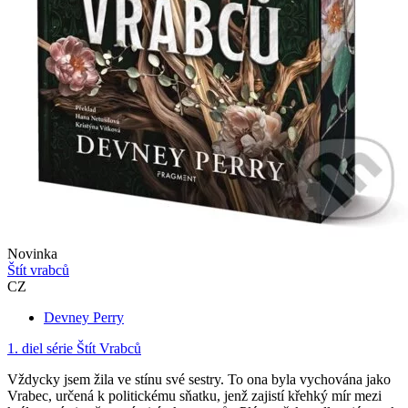
Novinka
Štít vrabců
CZ
Devney Perry
1. diel série
Štít Vrabců
Vždycky jsem žila ve stínu své sestry. To ona byla vychována jako
Vrabec, určená k politickému sňatku, jenž zajistí křehký mír mezi