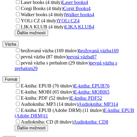
Laser books (4 tituly)
Laser books
4
Corgi Books (4 tituly)
Corgi Books
4
Walker books (4 tituly)
Walker books
4
YOLi CZ (4 tituly)
YOLi CZ
4
LIKA KLUB (4 tituly)
LIKA KLUB
4
Ďalšie možnosti
Väzba
brožovaná väzba (169 titulov)
brožovaná väzba
169
pevná väzba (87 titulov)
pevná väzba
87
pevná väzba s prebalom (29 titulov)
pevná väzba s
prebalom
29
Formát
E-kniha: EPUB (76 titulov)
E-kniha: EPUB
76
E-kniha: MOBI (65 titulov)
E-kniha: MOBI
65
E-kniha: PDF (52 titulov)
E-kniha: PDF
52
Audiokniha: MP3 (14 titulov)
Audiokniha: MP3
14
E-kniha: EPUB (Adobe DRM) (11 titulov)
E-kniha: EPUB
(Adobe DRM)
11
Audiokniha: CD (8 titulov)
Audiokniha: CD
8
Ďalšie možnosti