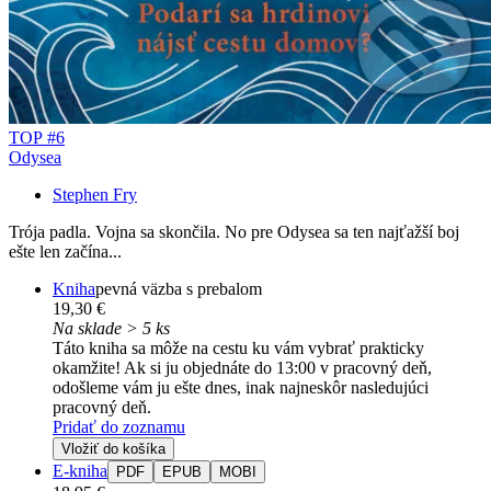
TOP #6
Odysea
Stephen Fry
Trója padla. Vojna sa skončila. No pre Odysea sa ten najťažší boj
ešte len začína...
Kniha
pevná väzba s prebalom
19,30 €
Na sklade > 5 ks
Táto kniha sa môže na cestu ku vám vybrať prakticky
okamžite! Ak si ju objednáte do 13:00 v pracovný deň,
odošleme vám ju ešte dnes, inak najneskôr nasledujúci
pracovný deň.
Pridať do zoznamu
Vložiť do košíka
E-kniha
PDF
EPUB
MOBI