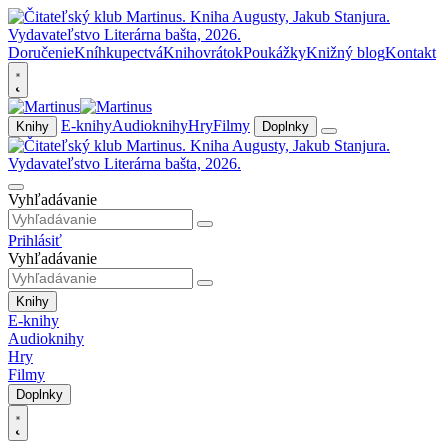
Doručenie
Kníhkupectvá
Knihovrátok
Poukážky
Knižný blog
Kontakt
E-knihy
Audioknihy
Hry
Filmy
Knihy
Doplnky
Vyhľadávanie
Prihlásiť
Vyhľadávanie
Knihy
E-knihy
Audioknihy
Hry
Filmy
Doplnky