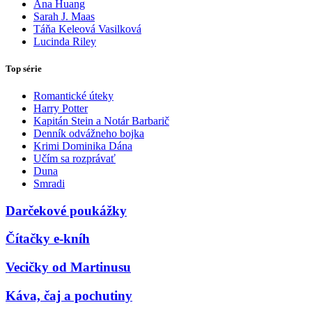
Ana Huang
Sarah J. Maas
Táňa Keleová Vasilková
Lucinda Riley
Top série
Romantické úteky
Harry Potter
Kapitán Stein a Notár Barbarič
Denník odvážneho bojka
Krimi Dominika Dána
Učím sa rozprávať
Duna
Smradi
Darčekové poukážky
Čítačky e-kníh
Vecičky od Martinusu
Káva, čaj a pochutiny