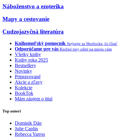
Náboženstvo a ezoterika
Mapy a cestovanie
Cudzojazyčná literatúra
Knihomoľský pomocník
Spýtajte sa Sherlocka, čo čítať
Odporúčame pre vás
Knižné tipy ušité na mieru vám
Všetky knihy
Knihy roka 2025
Bestsellery
Novinky
Pripravované
Akcie a zľavy
Kolekcie
BookTok
Mám záujem o titul
Top autori
Dominik Dán
Julie Caplin
Rebecca Yarros