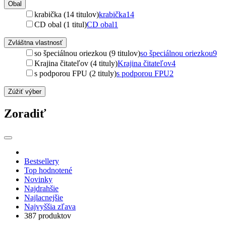
Obal
krabička (14 titulov)
krabička
14
CD obal (1 titul)
CD obal
1
Zvláštna vlastnosť
so špeciálnou oriezkou (9 titulov)
so špeciálnou oriezkou
9
Krajina čitateľov (4 tituly)
Krajina čitateľov
4
s podporou FPU (2 tituly)
s podporou FPU
2
Zúžiť výber
Zoradiť
Bestsellery
Top hodnotené
Novinky
Najdrahšie
Najlacnejšie
Najvyššia zľava
387 produktov