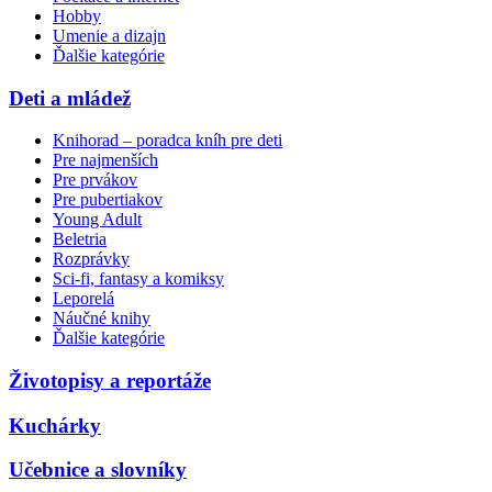
Hobby
Umenie a dizajn
Ďalšie kategórie
Deti a mládež
Knihorad – poradca kníh pre deti
Pre najmenších
Pre prvákov
Pre pubertiakov
Young Adult
Beletria
Rozprávky
Sci-fi, fantasy a komiksy
Leporelá
Náučné knihy
Ďalšie kategórie
Životopisy a reportáže
Kuchárky
Učebnice a slovníky