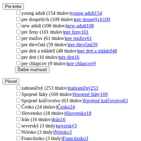
Pre koho
young adult (154 titulov)
young adult
154
pre dospelých (109 titulov)
pre dospelých
109
new adult (108 titulov)
new adult
108
pre ženy (101 titulov)
pre ženy
101
pre mužov (61 titulov)
pre mužov
61
pre dievčatá (59 titulov)
pre dievčatá
59
pre deti a mládež (48 titulov)
pre deti a mládež
48
pre deti (16 titulov)
pre deti
16
pre chlapcov (9 titulov)
pre chlapcov
9
Ďalšie možnosti
Pôvod
zahraničný (253 titulov)
zahraničný
253
Spojené štáty (169 titulov)
Spojené štáty
169
Spojené kráľovstvo (63 titulov)
Spojené kráľovstvo
63
Česko (24 titulov)
Česko
24
Slovensko (18 titulov)
Slovensko
18
Irán (16 titulov)
Irán
16
severský (3 tituly)
severský
3
Nórsko (3 tituly)
Nórsko
3
Francúzsko (3 tituly)
Francúzsko
3