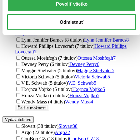
Ken Follett (8 titulov)
Ken Follett
8
Povoliť všetko
Jennifer L. Armentrout (8 titulov)
Jennifer L. Armentrout
8
Ken Follet (8 titulov)
Ken Follet
8
Jennifer Lynn Barnes (8 titulov)
Jennifer Lynn Barnes
8
Odmietnuť
Susan Stokes-Chapman (8 titulov)
Susan Stokes-
Chapman
8
Lynn Jennifer Barnes (8 titulov)
Lynn Jennifer Barnes
8
Howard Phillips Lovecraft (7 titulov)
Howard Phillips
Lovecraft
7
Ottessa Moshfegh (7 titulov)
Ottessa Moshfegh
7
Devney Perry (6 titulov)
Devney Perry
6
Maggie Stiefvater (5 titulov)
Maggie Stiefvater
5
Victoria Schwab (5 titulov)
Victoria Schwab
5
V.E. Schwab (5 titulov)
V.E. Schwab
5
H:o)nza Vojtko (5 titulov)
H:o)nza Vojtko
5
Honza Vojtko (5 titulov)
Honza Vojtko
5
Wendy Mass (4 tituly)
Wendy Mass
4
Ďalšie možnosti
Vydavateľstvo
Slovart (38 titulov)
Slovart
38
Argo (22 titulov)
Argo
22
CooBoo CZ (18 titulov)
CooBoo CZ
18