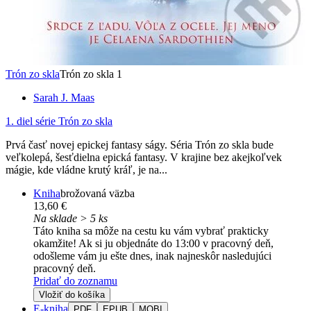
Trón zo skla
Trón zo skla 1
Sarah J. Maas
1. diel série
Trón zo skla
Prvá časť novej epickej fantasy ságy. Séria Trón zo skla bude
veľkolepá, šesťdielna epická fantasy. V krajine bez akejkoľvek
mágie, kde vládne krutý kráľ, je na...
Kniha
brožovaná väzba
13,60 €
Na sklade > 5 ks
Táto kniha sa môže na cestu ku vám vybrať prakticky
okamžite! Ak si ju objednáte do 13:00 v pracovný deň,
odošleme vám ju ešte dnes, inak najneskôr nasledujúci
pracovný deň.
Pridať do zoznamu
Vložiť do košíka
E-kniha
PDF
EPUB
MOBI