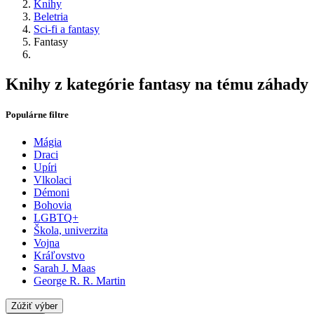
Knihy
Beletria
Sci-fi a fantasy
Fantasy
Knihy z kategórie fantasy na tému záhady
Populárne filtre
Mágia
Draci
Upíri
Vlkolaci
Démoni
Bohovia
LGBTQ+
Škola, univerzita
Vojna
Kráľovstvo
Sarah J. Maas
George R. R. Martin
Zúžiť výber