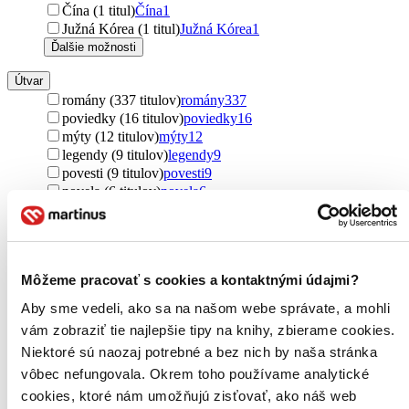
Čína (1 titul)
Čína
1
Južná Kórea (1 titul)
Južná Kórea
1
Ďalšie možnosti
Útvar
romány (337 titulov)
romány
337
poviedky (16 titulov)
poviedky
16
mýty (12 titulov)
mýty
12
legendy (9 titulov)
legendy
9
povesti (9 titulov)
povesti
9
novela (6 titulov)
novela
6
reportáže (3 tituly)
reportáže
3
Ďalšie možnosti
Podžáner
Môžeme pracovať s cookies a kontaktnými údajmi?
fantasy (175 titulov)
fantasy
175
sci-fi (167 titulov)
sci-fi
167
Aby sme vedeli, ako sa na našom webe správate, a mohli
high fantasy (78 titulov)
high fantasy
78
vám zobraziť tie najlepšie tipy na knihy, zbierame cookies.
urban fantasy (45 titulov)
urban fantasy
45
Niektoré sú naozaj potrebné a bez nich by naša stránka
dark fantasy (31 titulov)
dark fantasy
31
detektívky (23 titulov)
detektívky
23
vôbec nefungovala. Okrem toho používame analytické
space opera (13 titulov)
space opera
13
cookies, ktoré nám umožňujú zisťovať, ako náš web
thrillery (11 titulov)
thrillery
11