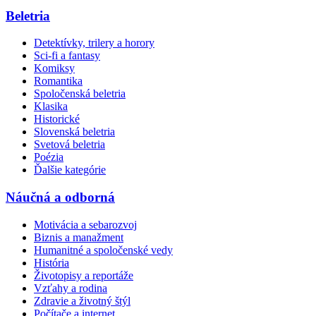
Beletria
Detektívky, trilery a horory
Sci-fi a fantasy
Komiksy
Romantika
Spoločenská beletria
Klasika
Historické
Slovenská beletria
Svetová beletria
Poézia
Ďalšie kategórie
Náučná a odborná
Motivácia a sebarozvoj
Biznis a manažment
Humanitné a spoločenské vedy
História
Životopisy a reportáže
Vzťahy a rodina
Zdravie a životný štýl
Počítače a internet