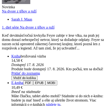
Novinka
Na dvore z tŕňov a ruží
Sarah J. Maas
1. diel série
Na dvore z tŕňov a ruží
Keď devätnásťročná lovkyňa Feyre zabije v lese vlka, na prah jej
domu dorazí nebezpečný netvor, ktorý sa dožaduje odplaty. Feyre sa
razom ocitá uprostred zákernej čarovnej krajiny, ktorú pozná len z
rozprávok a legiend. Až tam zistí, že jej uchvatiteľ...
Kniha
brožovaná väzba
14,58 €
Dostupný 17. 8. 2026
Produkt bude dostupný 17. 8. 2026. Kto počká, ten sa dočká!
Pridať do zoznamu
Vložiť do košíka
E-kniha
PDF
EPUB
MOBI
10,49 €
Ihneď na stiahnutie
Máte čítačku, tablet alebo mobil? Stiahnite si do nich e-knihu:
budete ju mať hneď a ešte aj ušetríte život stromom. Viac
informácii o e-knihách
nájdete tu
.