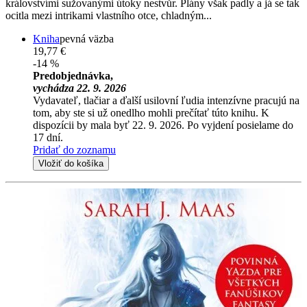
královstvími sužovanými útoky nestvůr. Plány však padly a já se tak
ocitla mezi intrikami vlastního otce, chladným...
Kniha
pevná väzba
19,77 €
-14 %
Predobjednávka,
vychádza 22. 9. 2026
Vydavateľ, tlačiar a ďalší usilovní ľudia intenzívne pracujú na
tom, aby ste si už onedlho mohli prečítať túto knihu. K
dispozícii by mala byť 22. 9. 2026. Po vyjdení posielame do
17 dní.
Pridať do zoznamu
Vložiť do košíka