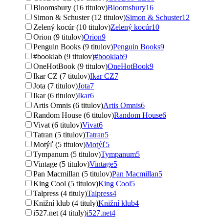
Bloomsbury (16 titulov)
Bloomsbury
16
Simon & Schuster (12 titulov)
Simon & Schuster
12
Zelený kocúr (10 titulov)
Zelený kocúr
10
Orion (9 titulov)
Orion
9
Penguin Books (9 titulov)
Penguin Books
9
#booklab (9 titulov)
#booklab
9
OneHotBook (9 titulov)
OneHotBook
9
Ikar CZ (7 titulov)
Ikar CZ
7
Jota (7 titulov)
Jota
7
Ikar (6 titulov)
Ikar
6
Artis Omnis (6 titulov)
Artis Omnis
6
Random House (6 titulov)
Random House
6
Vivat (6 titulov)
Vivat
6
Tatran (5 titulov)
Tatran
5
Motýľ (5 titulov)
Motýľ
5
Tympanum (5 titulov)
Tympanum
5
Vintage (5 titulov)
Vintage
5
Pan Macmillan (5 titulov)
Pan Macmillan
5
King Cool (5 titulov)
King Cool
5
Talpress (4 tituly)
Talpress
4
Knižní klub (4 tituly)
Knižní klub
4
i527.net (4 tituly)
i527.net
4