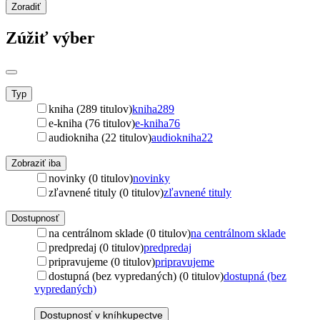
Zoradiť
Zúžiť výber
Typ
kniha (289 titulov)
kniha
289
e-kniha (76 titulov)
e-kniha
76
audiokniha (22 titulov)
audiokniha
22
Zobraziť iba
novinky (0 titulov)
novinky
zľavnené tituly (0 titulov)
zľavnené tituly
Dostupnosť
na centrálnom sklade (0 titulov)
na centrálnom sklade
predpredaj (0 titulov)
predpredaj
pripravujeme (0 titulov)
pripravujeme
dostupná (bez vypredaných) (0 titulov)
dostupná (bez
vypredaných)
Dostupnosť v kníhkupectve