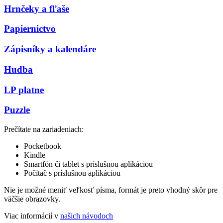
Hrnčeky a fľaše
Papiernictvo
Zápisníky a kalendáre
Hudba
LP platne
Puzzle
Prečítate na zariadeniach:
Pocketbook
Kindle
Smartfón či tablet s príslušnou aplikáciou
Počítač s príslušnou aplikáciou
Nie je možné meniť veľkosť písma, formát je preto vhodný skôr pre
väčšie obrazovky.
Viac informácií v
našich návodoch