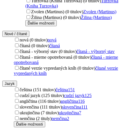
Turzovka (Kniha Turzovka) (0 titulov)
Turzovka
(Kniha Turzovka)
Zvolen (Martinus) (0 titulov)
Zvolen (Martinus)
Žilina (Martinus) (0 titulov)
Žilina (Martinus)
Ďalšie možnosti
Nové / čítané
nová (0 titulov)
nová
čítaná (0 titulov)
čítaná
čítaná - výborný stav (0 titulov)
čítaná - výborný stav
čítaná - mierne opotrebovaná (0 titulov)
čítaná - mierne
opotrebovaná
čítané verzie vypredaných kníh (0 titulov)
čítané verzie
vypredaných kníh
Jazyk
čeština (151 titulov)
čeština
151
cudzí jazyk (125 titulov)
cudzí jazyk
125
angličtina (116 titulov)
angličtina
116
slovenčina (111 titulov)
slovenčina
111
ukrajinčina (7 titulov)
ukrajinčina
7
nemčina (2 tituly)
nemčina
2
Ďalšie možnosti