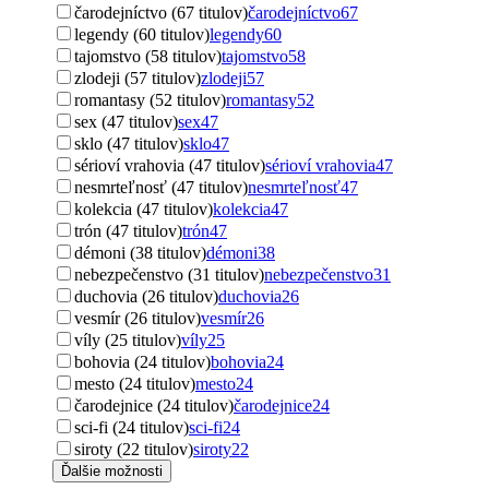
čarodejníctvo (67 titulov)
čarodejníctvo
67
legendy (60 titulov)
legendy
60
tajomstvo (58 titulov)
tajomstvo
58
zlodeji (57 titulov)
zlodeji
57
romantasy (52 titulov)
romantasy
52
sex (47 titulov)
sex
47
sklo (47 titulov)
sklo
47
sérioví vrahovia (47 titulov)
sérioví vrahovia
47
nesmrteľnosť (47 titulov)
nesmrteľnosť
47
kolekcia (47 titulov)
kolekcia
47
trón (47 titulov)
trón
47
démoni (38 titulov)
démoni
38
nebezpečenstvo (31 titulov)
nebezpečenstvo
31
duchovia (26 titulov)
duchovia
26
vesmír (26 titulov)
vesmír
26
víly (25 titulov)
víly
25
bohovia (24 titulov)
bohovia
24
mesto (24 titulov)
mesto
24
čarodejnice (24 titulov)
čarodejnice
24
sci-fi (24 titulov)
sci-fi
24
siroty (22 titulov)
siroty
22
Ďalšie možnosti