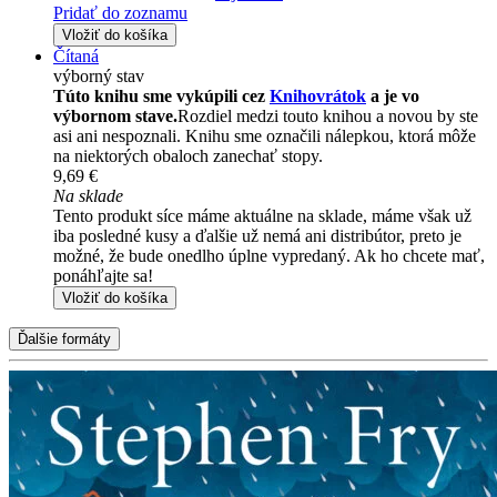
Pridať do zoznamu
Vložiť do košíka
Čítaná
výborný stav
Túto knihu sme vykúpili cez
Knihovrátok
a je vo
výbornom stave.
Rozdiel medzi touto knihou a novou by ste
asi ani nespoznali. Knihu sme označili nálepkou, ktorá môže
na niektorých obaloch zanechať stopy.
9,69 €
Na sklade
Tento produkt síce máme aktuálne na sklade, máme však už
iba posledné kusy a ďalšie už nemá ani distribútor, preto je
možné, že bude onedlho úplne vypredaný. Ak ho chcete mať,
ponáhľajte sa!
Vložiť do košíka
Ďalšie formáty