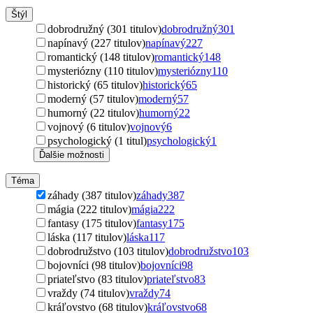
Štýl
dobrodružný (301 titulov)
dobrodružný
301
napínavý (227 titulov)
napínavý
227
romantický (148 titulov)
romantický
148
mysteriózny (110 titulov)
mysteriózny
110
historický (65 titulov)
historický
65
moderný (57 titulov)
moderný
57
humorný (22 titulov)
humorný
22
vojnový (6 titulov)
vojnový
6
psychologický (1 titul)
psychologický
1
Ďalšie možnosti
Téma
záhady (387 titulov)
záhady
387
mágia (222 titulov)
mágia
222
fantasy (175 titulov)
fantasy
175
láska (117 titulov)
láska
117
dobrodružstvo (103 titulov)
dobrodružstvo
103
bojovníci (98 titulov)
bojovníci
98
priateľstvo (83 titulov)
priateľstvo
83
vraždy (74 titulov)
vraždy
74
kráľovstvo (68 titulov)
kráľovstvo
68