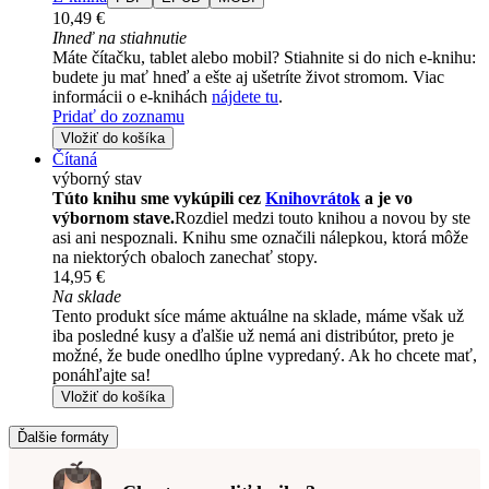
10,49 €
Ihneď na stiahnutie
Máte čítačku, tablet alebo mobil? Stiahnite si do nich e-knihu:
budete ju mať hneď a ešte aj ušetríte život stromom. Viac
informácii o e-knihách
nájdete tu
.
Pridať do zoznamu
Vložiť do košíka
Čítaná
výborný stav
Túto knihu sme vykúpili cez
Knihovrátok
a je vo
výbornom stave.
Rozdiel medzi touto knihou a novou by ste
asi ani nespoznali. Knihu sme označili nálepkou, ktorá môže
na niektorých obaloch zanechať stopy.
14,95 €
Na sklade
Tento produkt síce máme aktuálne na sklade, máme však už
iba posledné kusy a ďalšie už nemá ani distribútor, preto je
možné, že bude onedlho úplne vypredaný. Ak ho chcete mať,
ponáhľajte sa!
Vložiť do košíka
Ďalšie formáty