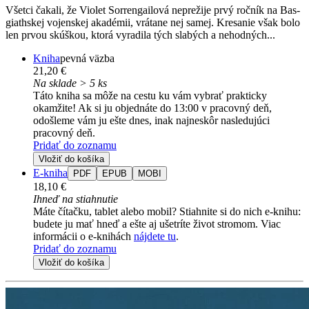
Všetci čakali, že Violet Sorrengailová neprežije prvý ročník na Bas­
giathskej vojenskej akadémii, vrátane nej samej. Kresanie však bolo
len prvou skúškou, ktorá vyradila tých slabých a nehodných...
Kniha
pevná väzba
21,20 €
Na sklade > 5 ks
Táto kniha sa môže na cestu ku vám vybrať prakticky
okamžite! Ak si ju objednáte do 13:00 v pracovný deň,
odošleme vám ju ešte dnes, inak najneskôr nasledujúci
pracovný deň.
Pridať do zoznamu
Vložiť do košíka
E-kniha
PDF
EPUB
MOBI
18,10 €
Ihneď na stiahnutie
Máte čítačku, tablet alebo mobil? Stiahnite si do nich e-knihu:
budete ju mať hneď a ešte aj ušetríte život stromom. Viac
informácii o e-knihách
nájdete tu
.
Pridať do zoznamu
Vložiť do košíka