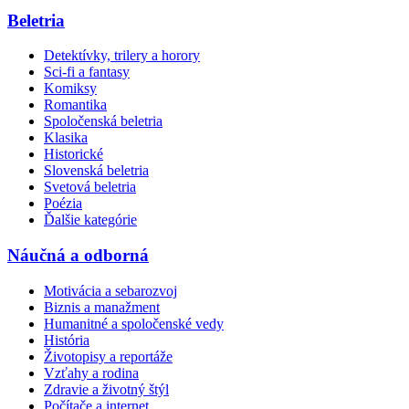
Beletria
Detektívky, trilery a horory
Sci-fi a fantasy
Komiksy
Romantika
Spoločenská beletria
Klasika
Historické
Slovenská beletria
Svetová beletria
Poézia
Ďalšie kategórie
Náučná a odborná
Motivácia a sebarozvoj
Biznis a manažment
Humanitné a spoločenské vedy
História
Životopisy a reportáže
Vzťahy a rodina
Zdravie a životný štýl
Počítače a internet