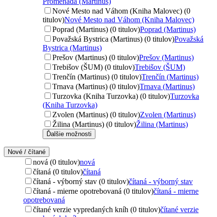
Promenada (Martinus)
Nové Mesto nad Váhom (Kniha Malovec) (0
titulov)
Nové Mesto nad Váhom (Kniha Malovec)
Poprad (Martinus) (0 titulov)
Poprad (Martinus)
Považská Bystrica (Martinus) (0 titulov)
Považská
Bystrica (Martinus)
Prešov (Martinus) (0 titulov)
Prešov (Martinus)
Trebišov (ŠUM) (0 titulov)
Trebišov (ŠUM)
Trenčín (Martinus) (0 titulov)
Trenčín (Martinus)
Trnava (Martinus) (0 titulov)
Trnava (Martinus)
Turzovka (Kniha Turzovka) (0 titulov)
Turzovka
(Kniha Turzovka)
Zvolen (Martinus) (0 titulov)
Zvolen (Martinus)
Žilina (Martinus) (0 titulov)
Žilina (Martinus)
Ďalšie možnosti
Nové / čítané
nová (0 titulov)
nová
čítaná (0 titulov)
čítaná
čítaná - výborný stav (0 titulov)
čítaná - výborný stav
čítaná - mierne opotrebovaná (0 titulov)
čítaná - mierne
opotrebovaná
čítané verzie vypredaných kníh (0 titulov)
čítané verzie