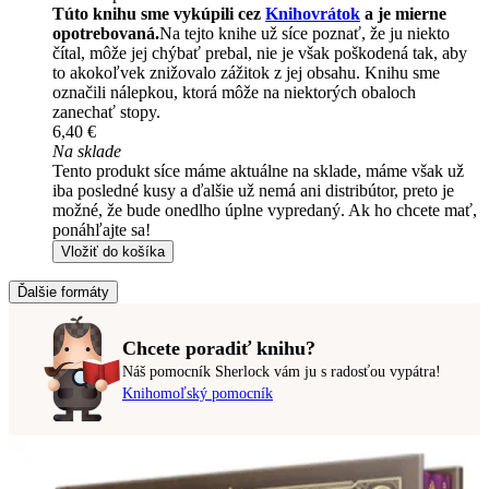
Túto knihu sme vykúpili cez
Knihovrátok
a je mierne
opotrebovaná.
Na tejto knihe už síce poznať, že ju niekto
čítal, môže jej chýbať prebal, nie je však poškodená tak, aby
to akokoľvek znižovalo zážitok z jej obsahu. Knihu sme
označili nálepkou, ktorá môže na niektorých obaloch
zanechať stopy.
6,40 €
Na sklade
Tento produkt síce máme aktuálne na sklade, máme však už
iba posledné kusy a ďalšie už nemá ani distribútor, preto je
možné, že bude onedlho úplne vypredaný. Ak ho chcete mať,
ponáhľajte sa!
Vložiť do košíka
Ďalšie formáty
Chcete poradiť knihu?
Náš pomocník Sherlock vám ju s radosťou vypátra!
Knihomoľský pomocník