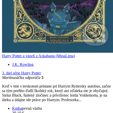
Harry Potter a väzeň z Azkabanu (MinaLima)
J.K. Rowling
3. diel série
Harry Potter
Martinusáčka odporúča
5
Keď v tme s treskotom pristane pri Harrym Rytiersky autobus, začne
sa tým preňho ďalší školský rok, ktorý ani zďaleka nie je obyčajný.
Sirius Black, šialený zločinec a prívrženec lorda Voldemorta, je na
úteku a údajne ide práve po Harrym. Profesorka...
Kniha
pevná väzba
39,10 €