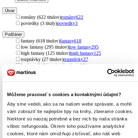
Útvar
romány (622 titulov)
romány
622
poviedky (3 tituly)
poviedky
3
Podžáner
fantasy (618 titulov)
fantasy
618
low fantasy (295 titulov)
low fantasy
295
high fantasy (125 titulov)
high fantasy
125
rozprávky (27 titulov)
rozprávky
27
hard sci-fi (21 titulov)
hard sci-fi
21
sci-fi (19 titulov)
sci-fi
19
mágia a meč (17 titulov)
mágia a meč
17
steampunk (8 titulov)
steampunk
8
science fantasy (7 titulov)
science fantasy
7
Môžeme pracovať s cookies a kontaktnými údajmi?
magický realizmus (6 titulov)
magický realizmus
6
komiksy (2 tituly)
komiksy
2
Aby sme vedeli, ako sa na našom webe správate, a mohli
Ďalšie možnosti
vám zobraziť tie najlepšie tipy na knihy, zbierame cookies.
Niektoré sú naozaj potrebné a bez nich by naša stránka
Autor
vôbec nefungovala. Okrem toho používame analytické
J.K. Rowling (294 titulov)
J.K. Rowling
294
J. K. Rowling (257 titulov)
J. K. Rowling
257
cookies, ktoré nám umožňujú zisťovať, ako náš web