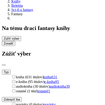
Knihy
Beletria
Sci-fi a fantasy
Fantasy
Na tému draci fantasy knihy
Zúžiť výber
Zoradiť
Zúžiť výber
Typ
kniha (631 titulov)
kniha
631
e-kniha (95 titulov)
e-kniha
95
audiokniha (30 titulov)
audiokniha
30
ostatné (1 titul)
ostatné
1
Zobraziť iba
novinky (0 titulov)
novinky