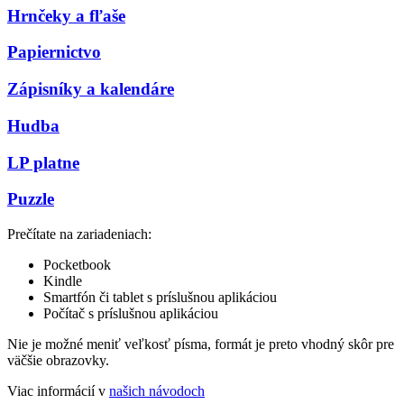
Hrnčeky a fľaše
Papiernictvo
Zápisníky a kalendáre
Hudba
LP platne
Puzzle
Prečítate na zariadeniach:
Pocketbook
Kindle
Smartfón či tablet s príslušnou aplikáciou
Počítač s príslušnou aplikáciou
Nie je možné meniť veľkosť písma, formát je preto vhodný skôr pre
väčšie obrazovky.
Viac informácií v
našich návodoch