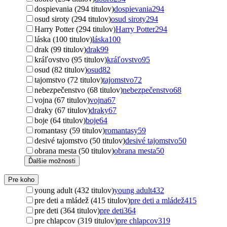
dospievania (294 titulov)
dospievania
294
osud siroty (294 titulov)
osud siroty
294
Harry Potter (294 titulov)
Harry Potter
294
láska (100 titulov)
láska
100
drak (99 titulov)
drak
99
kráľovstvo (95 titulov)
kráľovstvo
95
osud (82 titulov)
osud
82
tajomstvo (72 titulov)
tajomstvo
72
nebezpečenstvo (68 titulov)
nebezpečenstvo
68
vojna (67 titulov)
vojna
67
draky (67 titulov)
draky
67
boje (64 titulov)
boje
64
romantasy (59 titulov)
romantasy
59
desivé tajomstvo (50 titulov)
desivé tajomstvo
50
obrana mesta (50 titulov)
obrana mesta
50
Ďalšie možnosti
Pre koho
young adult (432 titulov)
young adult
432
pre deti a mládež (415 titulov)
pre deti a mládež
415
pre deti (364 titulov)
pre deti
364
pre chlapcov (319 titulov)
pre chlapcov
319