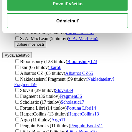
Cinda Williams Chima (6 titulov)
Cinda Williams Chima
6
Povoliť všetko
Evelyn Skye (6 titulov)
Evelyn Skye
6
Richard A. Knaak (5 titulov)
Richard A. Knaak
5
Evan Winter (5 titulov)
Evan Winter
5
Odmietnuť
Anna Em (5 titulov)
Anna Em
5
Elizabeth Lim (5 titulov)
Elizabeth Lim
5
S. A. MacLean (5 titulov)
S. A. MacLean
5
Ďalšie možnosti
Vydavateľstvo
Bloomsbury (123 titulov)
Bloomsbury
123
Ikar (66 titulov)
Ikar
66
Albatros CZ (65 titulov)
Albatros CZ
65
Nakladatelství Fragment (59 titulov)
Nakladatelství
Fragment
59
Slovart (39 titulov)
Slovart
39
Fragment (36 titulov)
Fragment
36
Scholastic (17 titulov)
Scholastic
17
Fortuna Libri (14 titulov)
Fortuna Libri
14
HarperCollins (13 titulov)
HarperCollins
13
Argo (11 titulov)
Argo
11
Penguin Books (11 titulov)
Penguin Books
11
Little, Brown (10 titulov)
Little, Brown
10