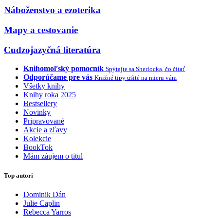
Náboženstvo a ezoterika
Mapy a cestovanie
Cudzojazyčná literatúra
Knihomoľský pomocník
Spýtajte sa Sherlocka, čo čítať
Odporúčame pre vás
Knižné tipy ušité na mieru vám
Všetky knihy
Knihy roka 2025
Bestsellery
Novinky
Pripravované
Akcie a zľavy
Kolekcie
BookTok
Mám záujem o titul
Top autori
Dominik Dán
Julie Caplin
Rebecca Yarros