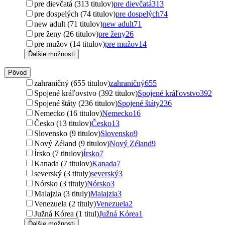
pre dievčatá (313 titulov)
pre dievčatá
313
pre dospelých (74 titulov)
pre dospelých
74
new adult (71 titulov)
new adult
71
pre ženy (26 titulov)
pre ženy
26
pre mužov (14 titulov)
pre mužov
14
Ďalšie možnosti
Pôvod
zahraničný (655 titulov)
zahraničný
655
Spojené kráľovstvo (392 titulov)
Spojené kráľovstvo
392
Spojené štáty (236 titulov)
Spojené štáty
236
Nemecko (16 titulov)
Nemecko
16
Česko (13 titulov)
Česko
13
Slovensko (9 titulov)
Slovensko
9
Nový Zéland (9 titulov)
Nový Zéland
9
Írsko (7 titulov)
Írsko
7
Kanada (7 titulov)
Kanada
7
severský (3 tituly)
severský
3
Nórsko (3 tituly)
Nórsko
3
Malajzia (3 tituly)
Malajzia
3
Venezuela (2 tituly)
Venezuela
2
Južná Kórea (1 titul)
Južná Kórea
1
Ďalšie možnosti