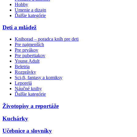
Hobby
Umenie a dizajn
Ďalšie kategórie
Deti a mládež
Knihorad – poradca kníh pre deti
Pre najmenších
Pre prvákov
Pre pubertiakov
Young Adult
Beletria
Rozprávky
Sci-fi, fantasy a komiksy
Leporelá
Náučné knihy
Ďalšie kategórie
Životopisy a reportáže
Kuchárky
Učebnice a slovníky