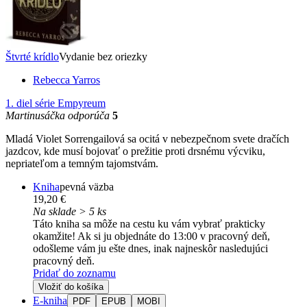
Štvrté krídlo
Vydanie bez oriezky
Rebecca Yarros
1. diel série
Empyreum
Martinusáčka odporúča
5
Mladá Violet Sorrengailová sa ocitá v nebezpečnom svete dračích
jazdcov, kde musí bojovať o prežitie proti drsnému výcviku,
nepriateľom a temným tajomstvám.
Kniha
pevná väzba
19,20 €
Na sklade > 5 ks
Táto kniha sa môže na cestu ku vám vybrať prakticky
okamžite! Ak si ju objednáte do 13:00 v pracovný deň,
odošleme vám ju ešte dnes, inak najneskôr nasledujúci
pracovný deň.
Pridať do zoznamu
Vložiť do košíka
E-kniha
PDF
EPUB
MOBI