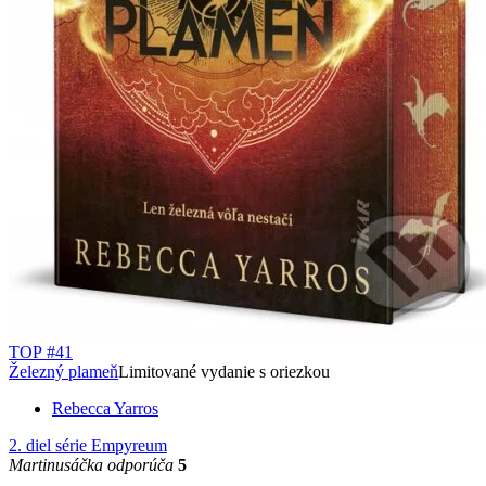
TOP #41
Železný plameň
Limitované vydanie s oriezkou
Rebecca Yarros
2. diel série
Empyreum
Martinusáčka odporúča
5