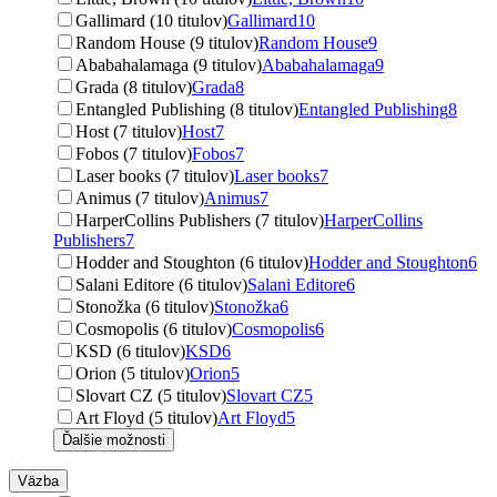
Gallimard (10 titulov)
Gallimard
10
Random House (9 titulov)
Random House
9
Ababahalamaga (9 titulov)
Ababahalamaga
9
Grada (8 titulov)
Grada
8
Entangled Publishing (8 titulov)
Entangled Publishing
8
Host (7 titulov)
Host
7
Fobos (7 titulov)
Fobos
7
Laser books (7 titulov)
Laser books
7
Animus (7 titulov)
Animus
7
HarperCollins Publishers (7 titulov)
HarperCollins
Publishers
7
Hodder and Stoughton (6 titulov)
Hodder and Stoughton
6
Salani Editore (6 titulov)
Salani Editore
6
Stonožka (6 titulov)
Stonožka
6
Cosmopolis (6 titulov)
Cosmopolis
6
KSD (6 titulov)
KSD
6
Orion (5 titulov)
Orion
5
Slovart CZ (5 titulov)
Slovart CZ
5
Art Floyd (5 titulov)
Art Floyd
5
Ďalšie možnosti
Väzba