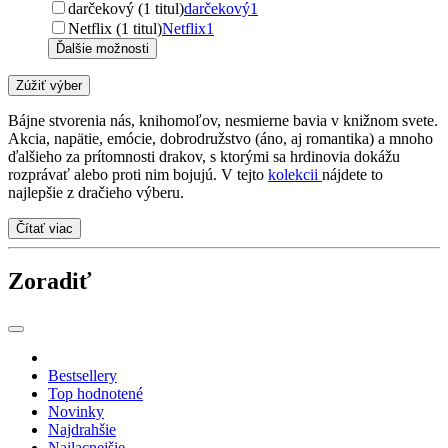
darčekový (1 titul)
darčekový
1
Netflix (1 titul)
Netflix
1
Ďalšie možnosti
Zúžiť výber
Bájne stvorenia nás, knihomoľov, nesmierne bavia v knižnom svete.
Akcia, napätie, emócie, dobrodružstvo (áno, aj romantika) a mnoho
ďalšieho za prítomnosti drakov, s ktorými sa hrdinovia dokážu
rozprávať alebo proti nim bojujú. V tejto
kolekcii
nájdete to
najlepšie z dračieho výberu.
Čítať viac
Zoradiť
Bestsellery
Top hodnotené
Novinky
Najdrahšie
Najlacnejšie