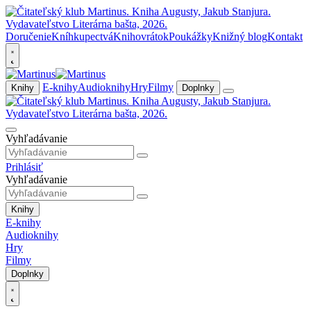
Doručenie
Kníhkupectvá
Knihovrátok
Poukážky
Knižný blog
Kontakt
E-knihy
Audioknihy
Hry
Filmy
Knihy
Doplnky
Vyhľadávanie
Prihlásiť
Vyhľadávanie
Knihy
E-knihy
Audioknihy
Hry
Filmy
Doplnky