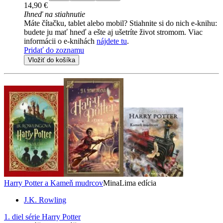
14,90 €
Ihneď na stiahnutie
Máte čítačku, tablet alebo mobil? Stiahnite si do nich e-knihu:
budete ju mať hneď a ešte aj ušetríte život stromom. Viac
informácii o e-knihách
nájdete tu
.
Pridať do zoznamu
Vložiť do košíka
Harry Potter a Kameň mudrcov
MinaLima edícia
J.K. Rowling
1. diel série
Harry Potter