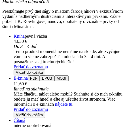
Martinusáčka odporúča
5
Preskúmajte prvý diel ságy o mladom čarodejníkovi v exkluzívnom
vydaní s nádhernými ilustráciami a interaktívnymi prvkami. Zažite
príbeh J.K. Rowlingovej nanovo, obohatený o vizuálne prvky od
štúdia MinaLima.
Kniha
pevná väzba
43,30 €
Do 3 – 4 dní
Tento produkt momentálne nemáme na sklade, ale zvyčajne
vám ho vieme zabezpečiť a odoslať do 3 – 4 dní. A
posnažíme sa aj trochu rýchlejšie!
Pridať do zoznamu
Vložiť do košíka
E-kniha
PDF
EPUB
MOBI
11,60 €
Ihneď na stiahnutie
Máte čítačku, tablet alebo mobil? Stiahnite si do nich e-knihu:
budete ju mať hneď a ešte aj ušetríte život stromom. Viac
informácii o e-knihách
nájdete tu
.
Pridať do zoznamu
Vložiť do košíka
Čítaná
mierne opotrebovaná