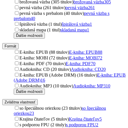
brožovaná väzba (305 titulov)
brožovaná väzba
305
pevná väzba (261 titulov)
pevná väzba
261
pevná väzba s prebalom (40 titulov)
pevná väzba s
prebalom
40
špirálová väzba (1 titul)
špirálová väzba
1
skladaná mapa (1 titul)
skladaná mapa
1
Ďalšie možnosti
Formát
E-kniha: EPUB (88 titulov)
E-kniha: EPUB
88
E-kniha: MOBI (72 titulov)
E-kniha: MOBI
72
E-kniha: PDF (70 titulov)
E-kniha: PDF
70
Audiokniha: CD (20 titulov)
Audiokniha: CD
20
E-kniha: EPUB (Adobe DRM) (16 titulov)
E-kniha: EPUB
(Adobe DRM)
16
Audiokniha: MP3 (10 titulov)
Audiokniha: MP3
10
Ďalšie možnosti
Zvláštna vlastnosť
so špeciálnou oriezkou (23 titulov)
so špeciálnou
oriezkou
23
Krajina čitateľov (5 titulov)
Krajina čitateľov
5
s podporou FPU (2 tituly)
s podporou FPU
2