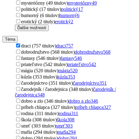
mysteriózny (49 titulov)
mysteriózny
49
politický (17 titulov)
politický
17
humorný (6 titulov)
humorný
6
erotický (2 tituly)
erotický
2
Ďalšie možnosti
Téma
draci (757 titulov)
draci
757
dobrodružstvo (568 titulov)
dobrodružstvo
568
fantasy (546 titulov)
fantasy
546
priateľstvo (542 titulov)
priateľstvo
542
mágia (520 titulov)
mágia
520
kúzla (353 titulov)
kúzla
353
čarodejníctvo (351 titulov)
čarodejníctvo
351
čarodejník / čarodejnica (348 titulov)
čarodejník /
čarodejnica
348
dobro a zlo (346 titulov)
dobro a zlo
346
príbeh chlapca (327 titulov)
príbeh chlapca
327
rodina (311 titulov)
rodina
311
škola (308 titulov)
škola
308
smrť (303 titulov)
smrť
303
mafia (294 titulov)
mafia
294
dobro (294 titulov)
dobro
294