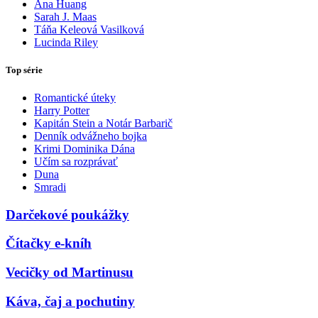
Ana Huang
Sarah J. Maas
Táňa Keleová Vasilková
Lucinda Riley
Top série
Romantické úteky
Harry Potter
Kapitán Stein a Notár Barbarič
Denník odvážneho bojka
Krimi Dominika Dána
Učím sa rozprávať
Duna
Smradi
Darčekové poukážky
Čítačky e-kníh
Vecičky od Martinusu
Káva, čaj a pochutiny