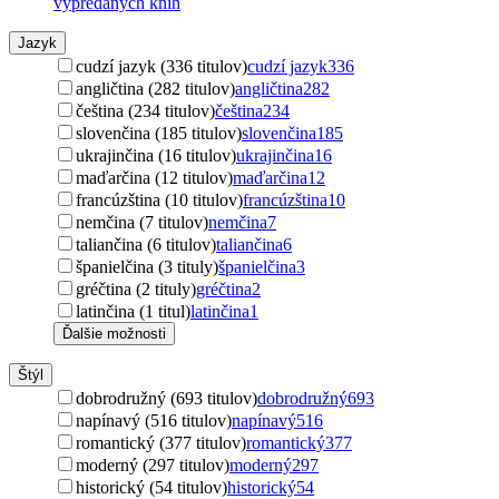
vypredaných kníh
Jazyk
cudzí jazyk (336 titulov)
cudzí jazyk
336
angličtina (282 titulov)
angličtina
282
čeština (234 titulov)
čeština
234
slovenčina (185 titulov)
slovenčina
185
ukrajinčina (16 titulov)
ukrajinčina
16
maďarčina (12 titulov)
maďarčina
12
francúzština (10 titulov)
francúzština
10
nemčina (7 titulov)
nemčina
7
taliančina (6 titulov)
taliančina
6
španielčina (3 tituly)
španielčina
3
gréčtina (2 tituly)
gréčtina
2
latinčina (1 titul)
latinčina
1
Ďalšie možnosti
Štýl
dobrodružný (693 titulov)
dobrodružný
693
napínavý (516 titulov)
napínavý
516
romantický (377 titulov)
romantický
377
moderný (297 titulov)
moderný
297
historický (54 titulov)
historický
54