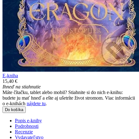
E-kniha
15,40 €
Ihneď na stiahnutie
Máte čítačku, tablet alebo mobil? Stiahnite si do nich e-knihu:
budete ju mať hneď a ešte aj ušetríte život stromom. Viac informácii
o e-knihách
nájdete tu
.
Do košíka
Popis e-knihy
Podrobnosti
Recenzie
Vydavateľstvo