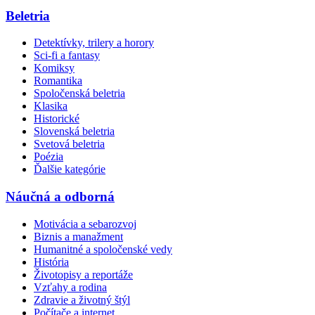
Beletria
Detektívky, trilery a horory
Sci-fi a fantasy
Komiksy
Romantika
Spoločenská beletria
Klasika
Historické
Slovenská beletria
Svetová beletria
Poézia
Ďalšie kategórie
Náučná a odborná
Motivácia a sebarozvoj
Biznis a manažment
Humanitné a spoločenské vedy
História
Životopisy a reportáže
Vzťahy a rodina
Zdravie a životný štýl
Počítače a internet