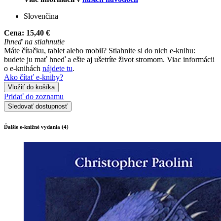
Slovenčina
Cena:
15,40 €
Ihneď na stiahnutie
Máte čítačku, tablet alebo mobil? Stiahnite si do nich e-knihu:
budete ju mať hneď a ešte aj ušetríte život stromom. Viac informácii
o e-knihách
nájdete tu
.
Ako čítať e-knihy?
Vložiť do košíka
Pridať do zoznamu
Sledovať dostupnosť
Ďalšie e-knižné vydania (4)