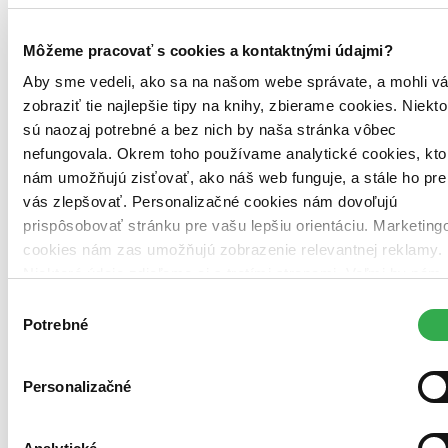
Môžeme pracovať s cookies a kontaktnými údajmi?
Aby sme vedeli, ako sa na našom webe správate, a mohli v
zobraziť tie najlepšie tipy na knihy, zbierame cookies. Niekto
sú naozaj potrebné a bez nich by naša stránka vôbec
nefungovala. Okrem toho používame analytické cookies, kto
nám umožňujú zisťovať, ako náš web funguje, a stále ho pre
vás zlepšovať. Personalizačné cookies nám dovoľujú
prispôsobovať stránku pre vašu lepšiu orientáciu. Marketing
cookies nám zas umožňujú zobrazenie relevantnej reklamy.
Niektoré údaje zdieľame aj s tretími stranami. Veľmi by nám
pomohlo, keby sme mohli používať všetky tieto cookies.
Výber
Ďakujeme!
Potrebné
súhlasu
PDF
Prečítate na zariadeniach:
Personalizačné
Pocketbook
Kindle
Smartfón či tablet s príslušnou aplikáciou