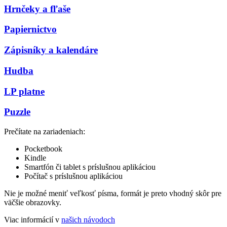
Hrnčeky a fľaše
Papiernictvo
Zápisníky a kalendáre
Hudba
LP platne
Puzzle
Prečítate na zariadeniach:
Pocketbook
Kindle
Smartfón či tablet s príslušnou aplikáciou
Počítač s príslušnou aplikáciou
Nie je možné meniť veľkosť písma, formát je preto vhodný skôr pre
väčšie obrazovky.
Viac informácií v
našich návodoch