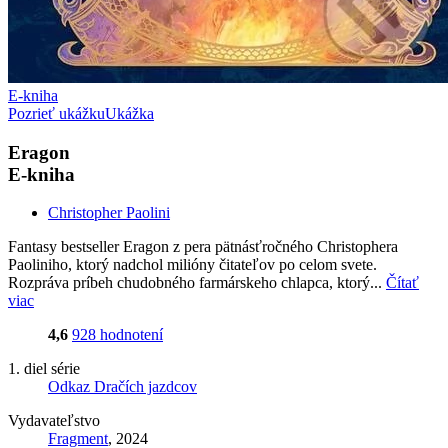
E-kniha
Pozrieť ukážku
Ukážka
Eragon
E-kniha
Christopher Paolini
Fantasy bestseller Eragon z pera pätnásťročného Christophera
Paoliniho, ktorý nadchol milióny čitateľov po celom svete.
Rozpráva príbeh chudobného farmárskeho chlapca, ktorý...
Čítať
viac
4,6
928 hodnotení
1. diel série
Odkaz Dračích jazdcov
Vydavateľstvo
Fragment
, 2024