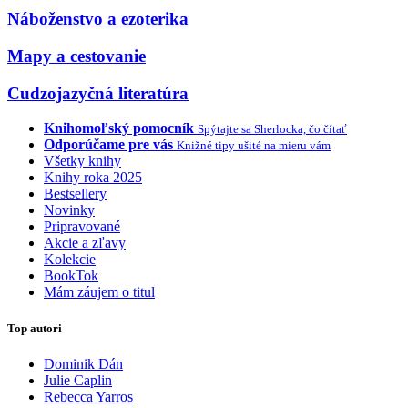
Náboženstvo a ezoterika
Mapy a cestovanie
Cudzojazyčná literatúra
Knihomoľský pomocník
Spýtajte sa Sherlocka, čo čítať
Odporúčame pre vás
Knižné tipy ušité na mieru vám
Všetky knihy
Knihy roka 2025
Bestsellery
Novinky
Pripravované
Akcie a zľavy
Kolekcie
BookTok
Mám záujem o titul
Top autori
Dominik Dán
Julie Caplin
Rebecca Yarros