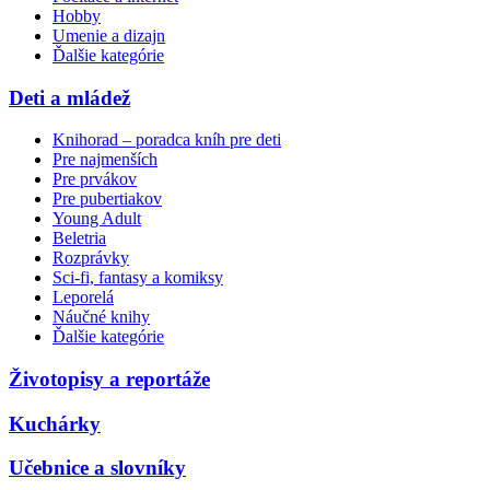
Hobby
Umenie a dizajn
Ďalšie kategórie
Deti a mládež
Knihorad – poradca kníh pre deti
Pre najmenších
Pre prvákov
Pre pubertiakov
Young Adult
Beletria
Rozprávky
Sci-fi, fantasy a komiksy
Leporelá
Náučné knihy
Ďalšie kategórie
Životopisy a reportáže
Kuchárky
Učebnice a slovníky