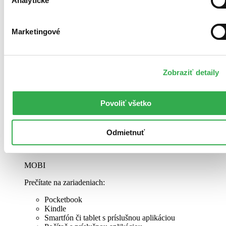
Analytické
Počítač s príslušnou aplikáciou
Nie je možné meniť veľkosť písma, formát je preto vhodný
Marketingové
skôr pre väčšie obrazovky.
Viac informácií v
našich návodoch
EPUB
Zobraziť detaily
Prečítate na zariadeniach:
Povoliť všetko
Pocketbook
Kindle
Smartfón či tablet s príslušnou aplikáciou
Počítač s príslušnou aplikáciou
Odmietnuť
Viac informácií v
našich návodoch
MOBI
Prečítate na zariadeniach:
Pocketbook
Kindle
Smartfón či tablet s príslušnou aplikáciou