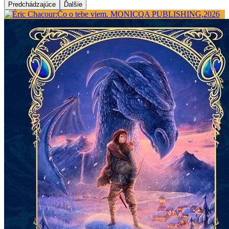
Predchádzajúce
Ďalšie