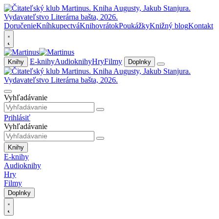
Doručenie
Kníhkupectvá
Knihovrátok
Poukážky
Knižný blog
Kontakt
E-knihy
Audioknihy
Hry
Filmy
Knihy
Doplnky
Vyhľadávanie
Prihlásiť
Vyhľadávanie
Knihy
E-knihy
Audioknihy
Hry
Filmy
Doplnky