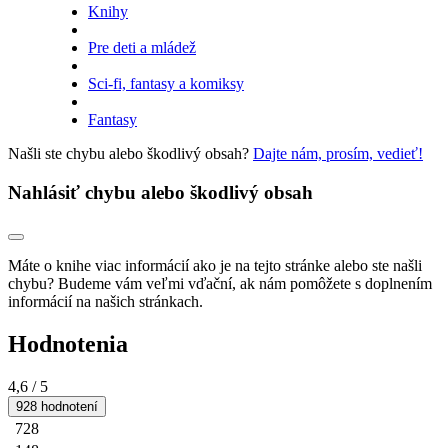
Knihy
Pre deti a mládež
Sci-fi, fantasy a komiksy
Fantasy
Našli ste chybu alebo škodlivý obsah?
Dajte nám, prosím, vedieť!
Nahlásiť chybu alebo škodlivý obsah
Máte o knihe viac informácií ako je na tejto stránke alebo ste našli
chybu? Budeme vám veľmi vďační, ak nám pomôžete s doplnením
informácií na našich stránkach.
Hodnotenia
4,6
/ 5
928 hodnotení
728