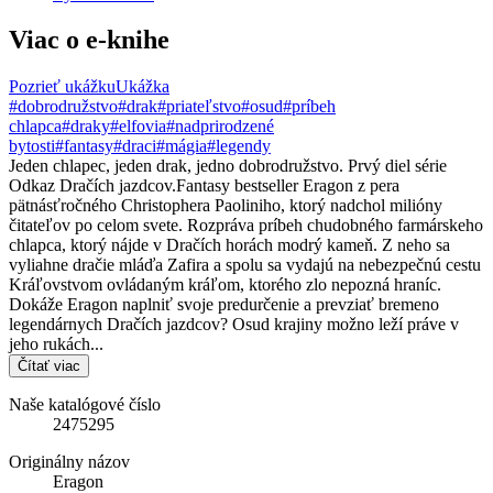
Viac o e-knihe
Pozrieť ukážku
Ukážka
#dobrodružstvo
#drak
#priateľstvo
#osud
#príbeh
chlapca
#draky
#elfovia
#nadprirodzené
bytosti
#fantasy
#draci
#mágia
#legendy
Jeden chlapec, jeden drak, jedno dobrodružstvo. Prvý diel série
Odkaz Dračích jazdcov.Fantasy bestseller Eragon z pera
pätnásťročného Christophera Paoliniho, ktorý nadchol milióny
čitateľov po celom svete. Rozpráva príbeh chudobného farmárskeho
chlapca, ktorý nájde v Dračích horách modrý kameň. Z neho sa
vyliahne dračie mláďa Zafira a spolu sa vydajú na nebezpečnú cestu
Kráľovstvom ovládaným kráľom, ktorého zlo nepozná hraníc.
Dokáže Eragon naplniť svoje predurčenie a prevziať bremeno
legendárnych Dračích jazdcov? Osud krajiny možno leží práve v
jeho rukách...
Čítať viac
Naše katalógové číslo
2475295
Originálny názov
Eragon