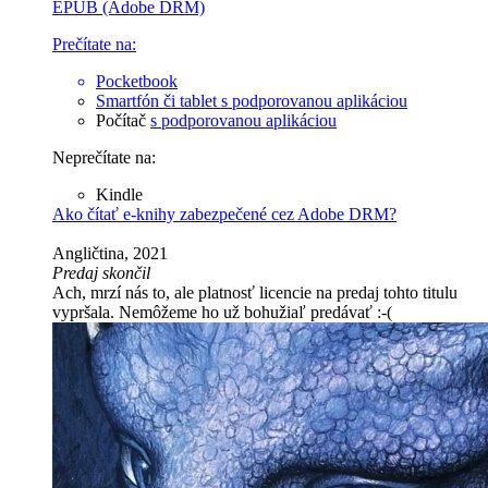
EPUB (Adobe DRM)
Prečítate na:
Pocketbook
Smartfón či tablet
s podporovanou aplikáciou
Počítač
s podporovanou aplikáciou
Neprečítate na:
Kindle
Ako čítať e-knihy zabezpečené cez Adobe DRM?
Angličtina, 2021
Predaj skončil
Ach, mrzí nás to, ale platnosť licencie na predaj tohto titulu
vypršala. Nemôžeme ho už bohužiaľ predávať :-(