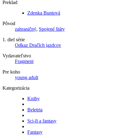
Preklad
Zdenka Buntová
Pôvod
zahraničný
,
Spojené štáty
1. diel série
Odkaz Dračích jazdcov
Vydavateľstvo
Fragment
Pre koho
young adult
Kategorizácia
Knihy
Beletria
Sci-fi a fantasy
Fantasy