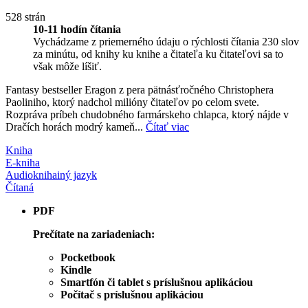
528 strán
10-11 hodín čítania
Vychádzame z priemerného údaju o rýchlosti čítania 230 slov
za minútu, od knihy ku knihe a čitateľa ku čitateľovi sa to
však môže líšiť.
Fantasy bestseller Eragon z pera pätnásťročného Christophera
Paoliniho, ktorý nadchol milióny čitateľov po celom svete.
Rozpráva príbeh chudobného farmárskeho chlapca, ktorý nájde v
Dračích horách modrý kameň...
Čítať viac
Kniha
E-kniha
Audiokniha
iný jazyk
Čítaná
PDF
Prečítate na zariadeniach:
Pocketbook
Kindle
Smartfón či tablet s príslušnou aplikáciou
Počítač s príslušnou aplikáciou