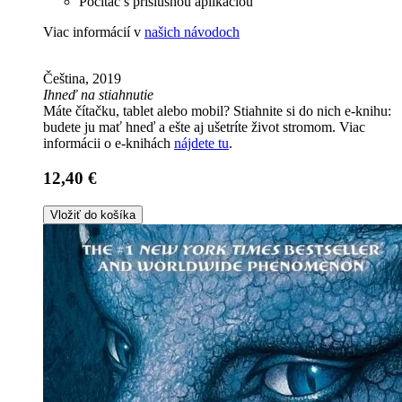
Počítač s príslušnou aplikáciou
Viac informácií v
našich návodoch
Čeština, 2019
Ihneď na stiahnutie
Máte čítačku, tablet alebo mobil? Stiahnite si do nich e-knihu:
budete ju mať hneď a ešte aj ušetríte život stromom. Viac
informácii o e-knihách
nájdete tu
.
12,40 €
Vložiť do košíka