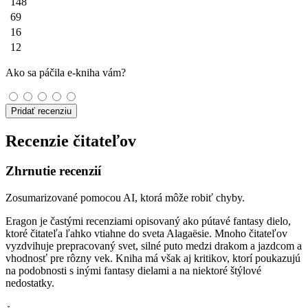
148
69
16
12
Ako sa páčila e-kniha vám?
Pridať recenziu
Recenzie čitateľov
Zhrnutie recenzií
Zosumarizované pomocou AI, ktorá môže robiť chyby.
Eragon je častými recenziami opisovaný ako pútavé fantasy dielo,
ktoré čitateľa ľahko vtiahne do sveta Alagaësie. Mnoho čitateľov
vyzdvihuje prepracovaný svet, silné puto medzi drakom a jazdcom a
vhodnosť pre rôzny vek. Kniha má však aj kritikov, ktorí poukazujú
na podobnosti s inými fantasy dielami a na niektoré štýlové
nedostatky.