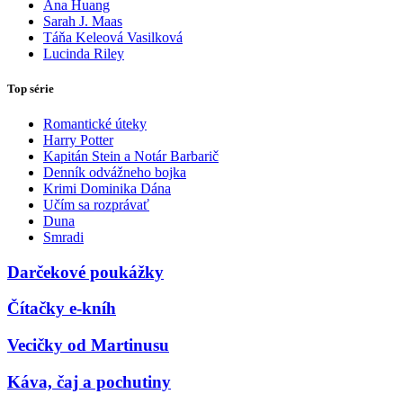
Ana Huang
Sarah J. Maas
Táňa Keleová Vasilková
Lucinda Riley
Top série
Romantické úteky
Harry Potter
Kapitán Stein a Notár Barbarič
Denník odvážneho bojka
Krimi Dominika Dána
Učím sa rozprávať
Duna
Smradi
Darčekové poukážky
Čítačky e-kníh
Vecičky od Martinusu
Káva, čaj a pochutiny