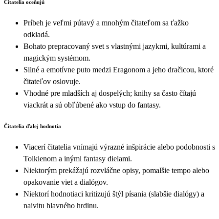
Čitatelia oceňujú
Príbeh je veľmi pútavý a mnohým čitateľom sa ťažko
odkladá.
Bohato prepracovaný svet s vlastnými jazykmi, kultúrami a
magickým systémom.
Silné a emotívne puto medzi Eragonom a jeho dračicou, ktoré
čitateľov oslovuje.
Vhodné pre mladších aj dospelých; knihy sa často čítajú
viackrát a sú obľúbené ako vstup do fantasy.
Čitatelia ďalej hodnotia
Viacerí čitatelia vnímajú výrazné inšpirácie alebo podobnosti s
Tolkienom a inými fantasy dielami.
Niektorým prekážajú rozvláčne opisy, pomalšie tempo alebo
opakovanie viet a dialógov.
Niektorí hodnotiaci kritizujú štýl písania (slabšie dialógy) a
naivitu hlavného hrdinu.