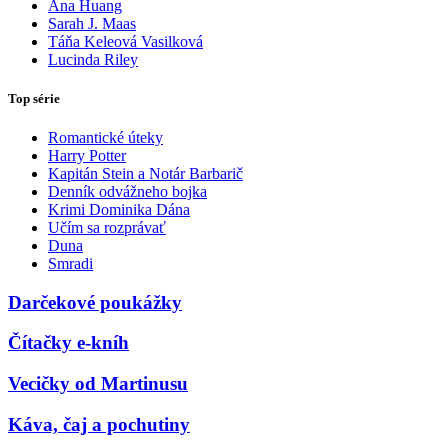
Ana Huang
Sarah J. Maas
Táňa Keleová Vasilková
Lucinda Riley
Top série
Romantické úteky
Harry Potter
Kapitán Stein a Notár Barbarič
Denník odvážneho bojka
Krimi Dominika Dána
Učím sa rozprávať
Duna
Smradi
Darčekové poukážky
Čítačky e-kníh
Vecičky od Martinusu
Káva, čaj a pochutiny