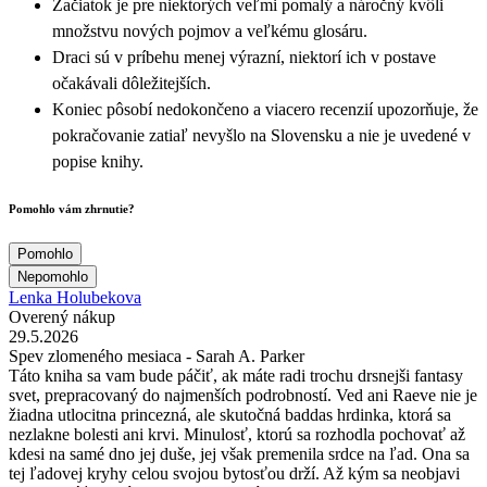
Začiatok je pre niektorých veľmi pomalý a náročný kvôli
množstvu nových pojmov a veľkému glosáru.
Draci sú v príbehu menej výrazní, niektorí ich v postave
očakávali dôležitejších.
Koniec pôsobí nedokončeno a viacero recenzií upozorňuje, že
pokračovanie zatiaľ nevyšlo na Slovensku a nie je uvedené v
popise knihy.
Pomohlo vám zhrnutie?
Pomohlo
Nepomohlo
Lenka Holubekova
Overený nákup
29.5.2026
Spev zlomeného mesiaca - Sarah A. Parker
Táto kniha sa vam bude páčiť, ak máte radi trochu drsnejši fantasy
svet, prepracovaný do najmenších podrobností. Ved ani Raeve nie je
žiadna utlocitna princezná, ale skutočná baddas hrdinka, ktorá sa
nezlakne bolesti ani krvi. Minulosť, ktorú sa rozhodla pochovať až
kdesi na samé dno jej duše, jej však premenila srdce na ľad. Ona sa
tej ľadovej kryhy celou svojou bytosťou drží. Až kým sa neobjavi