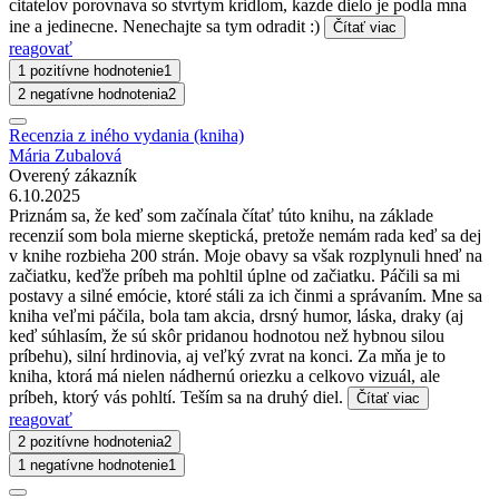
citatelov porovnava so stvrtym kridlom, kazde dielo je podla mna
ine a jedinecne. Nenechajte sa tym odradit :)
Čítať viac
reagovať
1 pozitívne hodnotenie
1
2 negatívne hodnotenia
2
Recenzia z iného vydania (kniha)
Mária Zubalová
Overený zákazník
6.10.2025
Priznám sa, že keď som začínala čítať túto knihu, na základe
recenzií som bola mierne skeptická, pretože nemám rada keď sa dej
v knihe rozbieha 200 strán. Moje obavy sa však rozplynuli hneď na
začiatku, keďže príbeh ma pohltil úplne od začiatku. Páčili sa mi
postavy a silné emócie, ktoré stáli za ich činmi a správaním. Mne sa
kniha veľmi páčila, bola tam akcia, drsný humor, láska, draky (aj
keď súhlasím, že sú skôr pridanou hodnotou než hybnou silou
príbehu), silní hrdinovia, aj veľký zvrat na konci. Za mňa je to
kniha, ktorá má nielen nádhernú oriezku a celkovo vizuál, ale
príbeh, ktorý vás pohltí. Teším sa na druhý diel.
Čítať viac
reagovať
2 pozitívne hodnotenia
2
1 negatívne hodnotenie
1