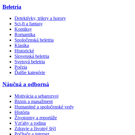
Beletria
Detektívky, trilery a horory
Sci-fi a fantasy
Komiksy
Romantika
Spoločenská beletria
Klasika
Historické
Slovenská beletria
Svetová beletria
Poézia
Ďalšie kategórie
Náučná a odborná
Motivácia a sebarozvoj
Biznis a manažment
Humanitné a spoločenské vedy
História
Životopisy a reportáže
Vzťahy a rodina
Zdravie a životný štýl
Počítače a internet