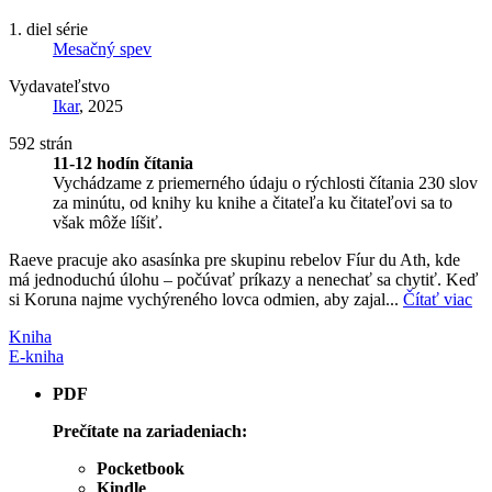
1. diel série
Mesačný spev
Vydavateľstvo
Ikar
, 2025
592 strán
11-12 hodín čítania
Vychádzame z priemerného údaju o rýchlosti čítania 230 slov
za minútu, od knihy ku knihe a čitateľa ku čitateľovi sa to
však môže líšiť.
Raeve pracuje ako asasínka pre skupinu rebelov Fíur du Ath, kde
má jednoduchú úlohu – počúvať príkazy a nenechať sa chytiť. Keď
si Koruna najme vychýreného lovca odmien, aby zajal...
Čítať viac
Kniha
E-kniha
PDF
Prečítate na zariadeniach:
Pocketbook
Kindle