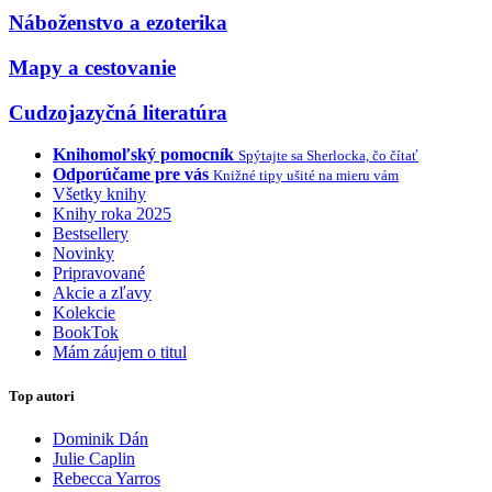
Náboženstvo a ezoterika
Mapy a cestovanie
Cudzojazyčná literatúra
Knihomoľský pomocník
Spýtajte sa Sherlocka, čo čítať
Odporúčame pre vás
Knižné tipy ušité na mieru vám
Všetky knihy
Knihy roka 2025
Bestsellery
Novinky
Pripravované
Akcie a zľavy
Kolekcie
BookTok
Mám záujem o titul
Top autori
Dominik Dán
Julie Caplin
Rebecca Yarros