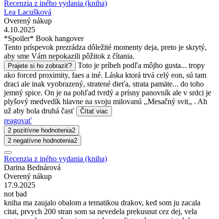
Recenzia z iného vydania (kniha)
Lea Lacušková
Overený nákup
4.10.2025
*Spoiler* Book hangover
Tento príspevok prezrádza dôležité momenty deja, preto je skrytý,
aby sme Vám nepokazili pôžitok z čítania.
Toto je príbeh podľa môjho gusta... tropy
Prajete si ho zobraziť?
ako forced proximity, faes a iné. Láska ktorá trvá celý eon, sú tam
draci ale inak vyobrazený, stratené dieťa, strata pamäte... do toho
jemný spice. On je na pohľad tvrdý a prísny panovník ale v srdci je
plyšový medvedík hlavne na svoju milovanú ,,Mesačný svit,, . Ah
už aby bola druhá časť
Čítať viac
reagovať
2 pozitívne hodnotenia
2
2 negatívne hodnotenia
2
Recenzia z iného vydania (kniha)
Darina Bednárová
Overený nákup
17.9.2025
not bad
kniha ma zaujalo obalom a tematikou drakov, ked som ju zacala
citat, prvych 200 stran som sa nevedela prekusnut cez dej, vela