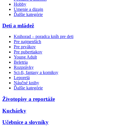
Hobby
Umenie a dizajn
Ďalšie kategórie
Deti a mládež
Knihorad – poradca kníh pre deti
Pre najmenších
Pre prvákov
Pre pubertiakov
Young Adult
Beletria
Rozprávky
Sci-fi, fantasy a komiksy
Leporelá
Náučné knihy
Ďalšie kategórie
Životopisy a reportáže
Kuchárky
Učebnice a slovníky