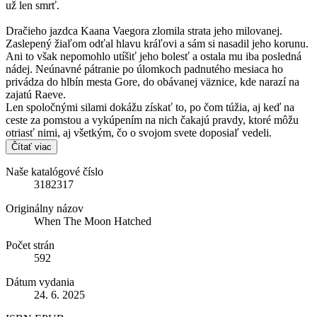
už len smrť.
Dračieho jazdca Kaana Vaegora zlomila strata jeho milovanej.
Zaslepený žiaľom odťal hlavu kráľovi a sám si nasadil jeho korunu.
Ani to však nepomohlo utíšiť jeho bolesť a ostala mu iba posledná
nádej. Neúnavné pátranie po úlomkoch padnutého mesiaca ho
privádza do hlbín mesta Gore, do obávanej väznice, kde narazí na
zajatú Raeve.
Len spoločnými silami dokážu získať to, po čom túžia, aj keď na
ceste za pomstou a vykúpením na nich čakajú pravdy, ktoré môžu
otriasť nimi, aj všetkým, čo o svojom svete doposiaľ vedeli.
Čítať viac
Naše katalógové číslo
3182317
Originálny názov
When The Moon Hatched
Počet strán
592
Dátum vydania
24. 6. 2025