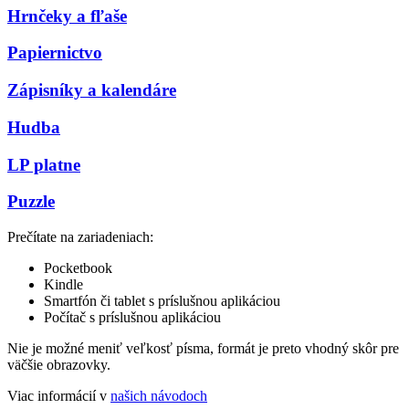
Hrnčeky a fľaše
Papiernictvo
Zápisníky a kalendáre
Hudba
LP platne
Puzzle
Prečítate na zariadeniach:
Pocketbook
Kindle
Smartfón či tablet s príslušnou aplikáciou
Počítač s príslušnou aplikáciou
Nie je možné meniť veľkosť písma, formát je preto vhodný skôr pre
väčšie obrazovky.
Viac informácií v
našich návodoch