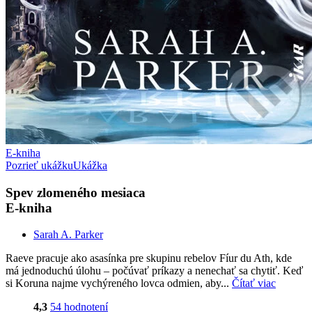
E-kniha
Pozrieť ukážku
Ukážka
Spev zlomeného mesiaca
E-kniha
Sarah A. Parker
Raeve pracuje ako asasínka pre skupinu rebelov Fíur du Ath, kde
má jednoduchú úlohu – počúvať príkazy a nenechať sa chytiť. Keď
si Koruna najme vychýreného lovca odmien, aby...
Čítať viac
4,3
54 hodnotení