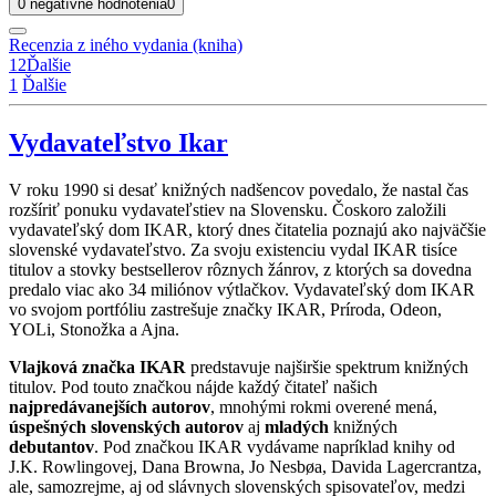
0 negatívne hodnotenia
0
Recenzia z iného vydania (kniha)
1
2
Ďalšie
1
Ďalšie
Vydavateľstvo Ikar
V roku 1990 si desať knižných nadšencov povedalo, že nastal čas
rozšíriť ponuku vydavateľstiev na Slovensku. Čoskoro založili
vydavateľský dom IKAR, ktorý dnes čitatelia poznajú ako najväčšie
slovenské vydavateľstvo. Za svoju existenciu vydal IKAR tisíce
titulov a stovky bestsellerov rôznych žánrov, z ktorých sa dovedna
predalo viac ako 34 miliónov výtlačkov. Vydavateľský dom IKAR
vo svojom portfóliu zastrešuje značky IKAR, Príroda, Odeon,
YOLi, Stonožka a Ajna.
Vlajková značka IKAR
predstavuje najširšie spektrum knižných
titulov. Pod touto značkou nájde každý čitateľ našich
najpredávanejších autorov
, mnohými rokmi overené mená,
úspešných slovenských autorov
aj
mladých
knižných
debutantov
. Pod značkou IKAR vydávame napríklad knihy od
J.K. Rowlingovej, Dana Browna, Jo Nesbøa, Davida Lagercrantza,
ale, samozrejme, aj od slávnych slovenských spisovateľov, medzi