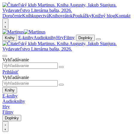
Doručenie
Kníhkupectvá
Knihovrátok
Poukážky
Knižný blog
Kontakt
E-knihy
Audioknihy
Hry
Filmy
Knihy
Doplnky
Vyhľadávanie
Prihlásiť
Vyhľadávanie
Knihy
E-knihy
Audioknihy
Hry
Filmy
Doplnky