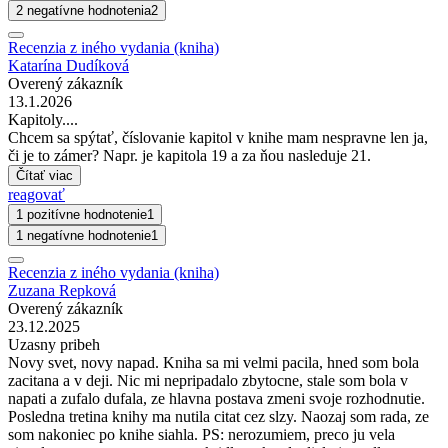
2 negatívne hodnotenia
2
Recenzia z iného vydania (kniha)
Katarína Dudíková
Overený zákazník
13.1.2026
Kapitoly....
Chcem sa spýtať, číslovanie kapitol v knihe mam nespravne len ja,
či je to zámer? Napr. je kapitola 19 a za ňou nasleduje 21.
Čítať viac
reagovať
1 pozitívne hodnotenie
1
1 negatívne hodnotenie
1
Recenzia z iného vydania (kniha)
Zuzana Repková
Overený zákazník
23.12.2025
Uzasny pribeh
Novy svet, novy napad. Kniha sa mi velmi pacila, hned som bola
zacitana a v deji. Nic mi nepripadalo zbytocne, stale som bola v
napati a zufalo dufala, ze hlavna postava zmeni svoje rozhodnutie.
Posledna tretina knihy ma nutila citat cez slzy. Naozaj som rada, ze
som nakoniec po knihe siahla. PS: nerozumiem, preco ju vela