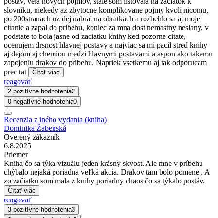
postav, vela novych pojmov, stale som listovala na zaciatok k
slovniku, niekedy az zbytocne komplikovane pojmy kvoli nicomu,
po 200stranach uz dej nabral na obratkach a rozbehlo sa aj moje
citanie a zapal do pribehu, koniec za mna dost nemastny neslany, v
podstate to bola jasne od zaciatku knihy ked pozorne citate,
ocenujem drsnost hlavnej postavy a najviac sa mi pacil stred knihy
aj dejom aj chemiou medzi hlavnymi postavami a aspon ako takemu
zapojeniu drakov do pribehu. Napriek vsetkemu aj tak odporucam
precitat
Čítať viac
reagovať
2 pozitívne hodnotenia
2
0 negatívne hodnotenia
0
Recenzia z iného vydania (kniha)
Dominika Žabenská
Overený zákazník
6.8.2025
Priemer
Kniha čo sa týka vizuálu jeden krásny skvost. Ale mne v príbehu
chýbalo nejaká poriadna veľká akcia. Drakov tam bolo pomenej. A
zo začiatku som mala z knihy poriadny chaos čo sa týkalo postáv.
Čítať viac
reagovať
3 pozitívne hodnotenia
3