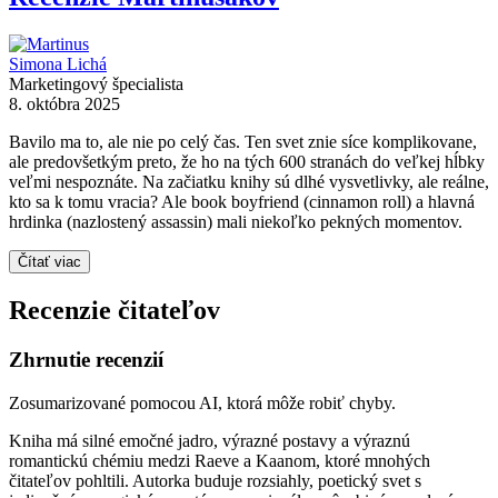
Simona Lichá
Marketingový špecialista
8. októbra 2025
Bavilo ma to, ale nie po celý čas. Ten svet znie síce komplikovane,
ale predovšetkým preto, že ho na tých 600 stranách do veľkej hĺbky
veľmi nespoznáte. Na začiatku knihy sú dlhé vysvetlivky, ale reálne,
kto sa k tomu vracia? Ale book boyfriend (cinnamon roll) a hlavná
hrdinka (nazlostený assassin) mali niekoľko pekných momentov.
Čítať viac
Recenzie čitateľov
Zhrnutie recenzií
Zosumarizované pomocou AI, ktorá môže robiť chyby.
Kniha má silné emočné jadro, výrazné postavy a výraznú
romantickú chémiu medzi Raeve a Kaanom, ktoré mnohých
čitateľov pohltili. Autorka buduje rozsiahly, poetický svet s