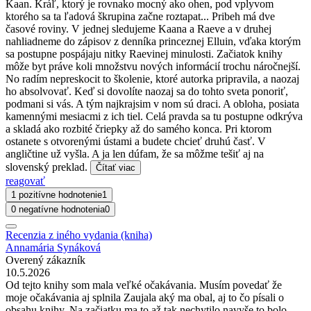
Kaan. Kráľ, ktorý je rovnako mocný ako ohen, pod vplyvom
ktorého sa ta ľadová škrupina začne roztapat... Pribeh má dve
časové roviny. V jednej sledujeme Kaana a Raeve a v druhej
nahliadneme do zápisov z denníka princeznej Elluin, vďaka ktorým
sa postupne pospájaju nitky Raevinej minulosti. Začiatok knihy
môže byt práve koli množstvu nových informácií trochu náročnejší.
No radím nepreskocit to školenie, ktoré autorka pripravila, a naozaj
ho absolvovať. Keď si dovolíte naozaj sa do tohto sveta ponoriť,
podmani si vás. A tým najkrajsim v nom sú draci. A obloha, posiata
kamennými mesiacmi z ich tiel. Celá pravda sa tu postupne odkrýva
a skladá ako rozbité čriepky až do samého konca. Pri ktorom
ostanete s otvorenými ústami a budete chcieť druhú časť. V
angličtine už vyšla. A ja len dúfam, že sa môžme tešiť aj na
slovenský preklad.
Čítať viac
reagovať
1 pozitívne hodnotenie
1
0 negatívne hodnotenia
0
Recenzia z iného vydania (kniha)
Annamária Synáková
Overený zákazník
10.5.2026
Od tejto knihy som mala veľké očakávania. Musím povedať že
moje očakávania aj splnila Zaujala aký ma obal, aj to čo písali o
obsahu knihy. Na začiatku ma to až tak nechytilo navyše to bolo