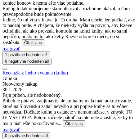
koniec koncov k nemu ešte viac potiahne.
Epilóg to tak nepríjemne skomplikoval a rozhodne ukázal, o čom
pravdepodobne bude pokračovanie.
Jediné, čo mi vŕta v hlave, je Tá druhá. Mám teórie, len počkať, ako
to naozaj bude. A chápem, že niekedy vyšla na povrch, aby Raeve
ochránila, ale ako prevzala kontrolu na konci knihy, tak to sa mi
nepáčilo, prišlo mi to, ako keby Raeve odoprela niečo, čo si
zaslúžila.
Čítať viac
reagovať
1 pozitívne hodnotenie
1
0 negatívne hodnotenia
0
Recenzia z iného vydania (kniha)
Gludka
Neoverený nákup
30.1.2026
Fajn príbeh, ale nedokončený.
Príbeh je pútavý, zaujímavý, ale kniha by mala mať pokračovanie,
ktoré na Slovensku zatiaľ nevyšlo a pri popise knihy sa to vôbec
neuvádza. Dočítate knihu a ostanete v nemom úžase, v zmysle TO
JE VŠETKO?. Potom začnete pátrať na internete a zistíte, že by to
malo mať ešte pokračovanie...
Čítať viac
reagovať
0 pozitívne hodnotenia
0