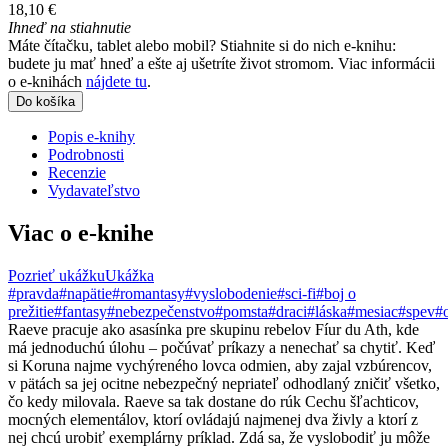
18,10 €
Ihneď na stiahnutie
Máte čítačku, tablet alebo mobil? Stiahnite si do nich e-knihu:
budete ju mať hneď a ešte aj ušetríte život stromom. Viac informácii
o e-knihách
nájdete tu
.
Do košíka
Popis e-knihy
Podrobnosti
Recenzie
Vydavateľstvo
Viac o e-knihe
Pozrieť ukážku
Ukážka
#pravda
#napätie
#romantasy
#vyslobodenie
#sci-fi
#boj o
prežitie
#fantasy
#nebezpečenstvo
#pomsta
#draci
#láska
#mesiac
#spev
#
Raeve pracuje ako asasínka pre skupinu rebelov Fíur du Ath, kde
má jednoduchú úlohu – počúvať príkazy a nenechať sa chytiť. Keď
si Koruna najme vychýreného lovca odmien, aby zajal vzbúrencov,
v pätách sa jej ocitne nebezpečný nepriateľ odhodlaný zničiť všetko,
čo kedy milovala. Raeve sa tak dostane do rúk Cechu šľachticov,
mocných elementálov, ktorí ovládajú najmenej dva živly a ktorí z
nej chcú urobiť exemplárny príklad. Zdá sa, že vyslobodiť ju môže