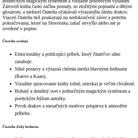
jedinečným magickým systémom a vizuálne pôsobivým vydaním.
Zároveň kniha často začína pomaly, so zložitými pojmami a dlhým
glosárom, a niektorí čitatelia očakávali výraznejšiu úlohu drakov.
Viacerí čitatelia tiež poukazujú na nedokončený záver a potrebu
pokračovania, ktoré na Slovensku zatiaľ nevyšlo alebo nie je
uvedené v popise.
Čitatelia oceňujú
Emocionálny a pohlcujúci príbeh, ktorý čitateľov silne
zasahuje.
Silné postavy a výrazná chémia medzi hlavnými hrdinami
(Raeve a Kaan).
Vizuálne spracovanie knihy (obal, oriezka) je veľmi chválené.
Bohatý a detailný svet s jedinečným magickým systémom a
poetickým štýlom autorky.
Prvok drakov a mesačných motívov prispieva k atmosfére
príbehu.
Čitatelia ďalej hodnotia