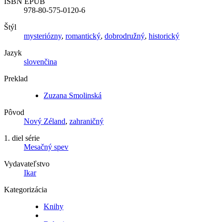
ISBN EPUB
978-80-575-0120-6
Štýl
mysteriózny
,
romantický
,
dobrodružný
,
historický
Jazyk
slovenčina
Preklad
Zuzana Smolinská
Pôvod
Nový Zéland
,
zahraničný
1. diel série
Mesačný spev
Vydavateľstvo
Ikar
Kategorizácia
Knihy