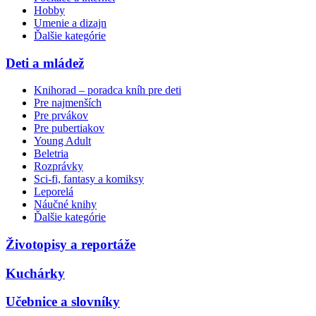
Hobby
Umenie a dizajn
Ďalšie kategórie
Deti a mládež
Knihorad – poradca kníh pre deti
Pre najmenších
Pre prvákov
Pre pubertiakov
Young Adult
Beletria
Rozprávky
Sci-fi, fantasy a komiksy
Leporelá
Náučné knihy
Ďalšie kategórie
Životopisy a reportáže
Kuchárky
Učebnice a slovníky