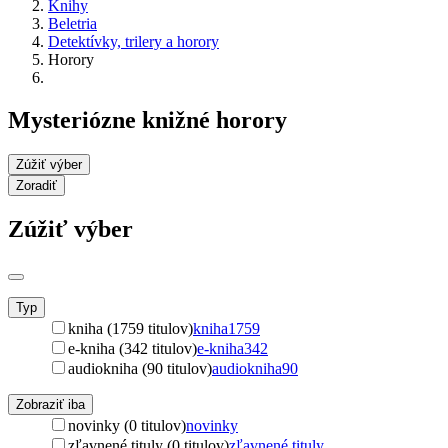
Knihy
Beletria
Detektívky, trilery a horory
Horory
Mysteriózne knižné horory
Zúžiť výber
Zoradiť
Zúžiť výber
Typ
kniha (1759 titulov)
kniha
1759
e-kniha (342 titulov)
e-kniha
342
audiokniha (90 titulov)
audiokniha
90
Zobraziť iba
novinky (0 titulov)
novinky
zľavnené tituly (0 titulov)
zľavnené tituly