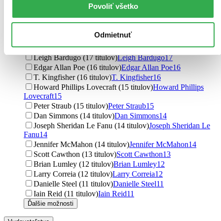
Povoliť všetko
Silvia Moreno-Garcia (29 titulov)
Silvia Moreno-Garcia
29
Richard Chizmar (28 titulov)
Richard Chizmar
28
Grady Hendrix (21 titulov)
Grady Hendrix
21
Odmietnuť
Henry James (18 titulov)
Henry James
18
Owen King (17 titulov)
Owen King
17
Leigh Bardugo (17 titulov)
Leigh Bardugo
17
Edgar Allan Poe (16 titulov)
Edgar Allan Poe
16
T. Kingfisher (16 titulov)
T. Kingfisher
16
Howard Phillips Lovecraft (15 titulov)
Howard Phillips
Lovecraft
15
Peter Straub (15 titulov)
Peter Straub
15
Dan Simmons (14 titulov)
Dan Simmons
14
Joseph Sheridan Le Fanu (14 titulov)
Joseph Sheridan Le
Fanu
14
Jennifer McMahon (14 titulov)
Jennifer McMahon
14
Scott Cawthon (13 titulov)
Scott Cawthon
13
Brian Lumley (12 titulov)
Brian Lumley
12
Larry Correia (12 titulov)
Larry Correia
12
Danielle Steel (11 titulov)
Danielle Steel
11
Iain Reid (11 titulov)
Iain Reid
11
Ďalšie možnosti