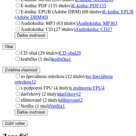
E-kniha: PDF (155 titulov)
E-kniha: PDF
155
E-kniha: EPUB (Adobe DRM) (69 titulov)
E-kniha: EPUB
(Adobe DRM)
69
Audiokniha: MP3 (63 titulov)
Audiokniha: MP3
63
Audiokniha: CD (27 titulov)
Audiokniha: CD
27
Ďalšie možnosti
Obal
CD obal (29 titulov)
CD obal
29
krabička (1 titul)
krabička
1
Zvláštna vlastnosť
so špeciálnou oriezkou (12 titulov)
so špeciálnou
oriezkou
12
s podporou FPU (4 tituly)
s podporou FPU
4
darčekový (2 tituly)
darčekový
2
sfilmované (2 tituly)
sfilmované
2
Netflix (1 titul)
Netflix
1
Ďalšie možnosti
Zúžiť výber