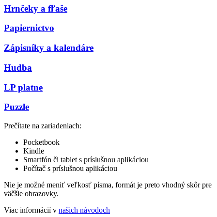
Hrnčeky a fľaše
Papiernictvo
Zápisníky a kalendáre
Hudba
LP platne
Puzzle
Prečítate na zariadeniach:
Pocketbook
Kindle
Smartfón či tablet s príslušnou aplikáciou
Počítač s príslušnou aplikáciou
Nie je možné meniť veľkosť písma, formát je preto vhodný skôr pre
väčšie obrazovky.
Viac informácií v
našich návodoch