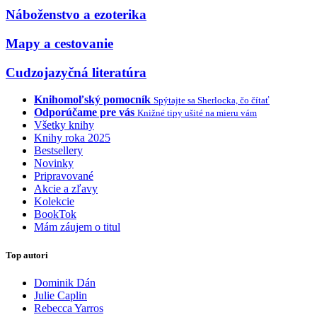
Náboženstvo a ezoterika
Mapy a cestovanie
Cudzojazyčná literatúra
Knihomoľský pomocník
Spýtajte sa Sherlocka, čo čítať
Odporúčame pre vás
Knižné tipy ušité na mieru vám
Všetky knihy
Knihy roka 2025
Bestsellery
Novinky
Pripravované
Akcie a zľavy
Kolekcie
BookTok
Mám záujem o titul
Top autori
Dominik Dán
Julie Caplin
Rebecca Yarros