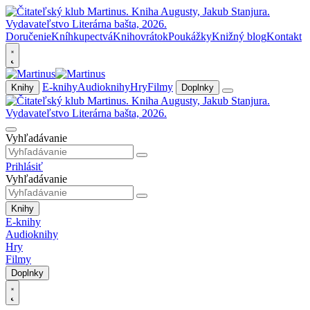
Doručenie
Kníhkupectvá
Knihovrátok
Poukážky
Knižný blog
Kontakt
E-knihy
Audioknihy
Hry
Filmy
Knihy
Doplnky
Vyhľadávanie
Prihlásiť
Vyhľadávanie
Knihy
E-knihy
Audioknihy
Hry
Filmy
Doplnky