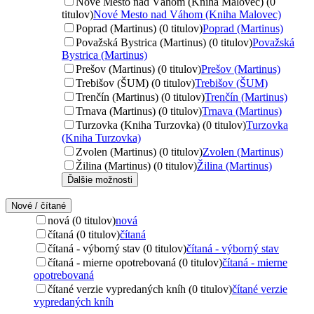
Nové Mesto nad Váhom (Kniha Malovec) (0
titulov)
Nové Mesto nad Váhom (Kniha Malovec)
Poprad (Martinus) (0 titulov)
Poprad (Martinus)
Považská Bystrica (Martinus) (0 titulov)
Považská
Bystrica (Martinus)
Prešov (Martinus) (0 titulov)
Prešov (Martinus)
Trebišov (ŠUM) (0 titulov)
Trebišov (ŠUM)
Trenčín (Martinus) (0 titulov)
Trenčín (Martinus)
Trnava (Martinus) (0 titulov)
Trnava (Martinus)
Turzovka (Kniha Turzovka) (0 titulov)
Turzovka
(Kniha Turzovka)
Zvolen (Martinus) (0 titulov)
Zvolen (Martinus)
Žilina (Martinus) (0 titulov)
Žilina (Martinus)
Ďalšie možnosti
Nové / čítané
nová (0 titulov)
nová
čítaná (0 titulov)
čítaná
čítaná - výborný stav (0 titulov)
čítaná - výborný stav
čítaná - mierne opotrebovaná (0 titulov)
čítaná - mierne
opotrebovaná
čítané verzie vypredaných kníh (0 titulov)
čítané verzie
vypredaných kníh