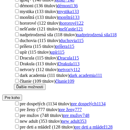
démoni (136 titulov)
démoni
136
mystika (133 titulov)
mystika
133
monštrá (133 titulov)
monštrá
133
hororové (122 titulov)
hororové
122
nešťastie (121 titulov)
nešťastie
121
nadprirodzená sila (118 titulov)
nadprirodzená sila
118
duchovia (115 titulov)
duchovia
115
príšera (115 titulov)
príšera
115
upír (115 titulov)
upír
115
Dracula (115 titulov)
Dracula
115
Drakula (113 titulov)
Drakula
113
netvor/y (112 titulov)
netvor/y
112
dark academia (111 titulov)
dark academia
111
čítanie (109 titulov)
čítanie
109
Ďalšie možnosti
Pre koho
pre dospelých (1134 titulov)
pre dospelých
1134
pre ženy (777 titulov)
pre ženy
777
pre mužov (748 titulov)
pre mužov
748
new adult (353 titulov)
new adult
353
pre deti a mládež (128 titulov)
pre deti a mládež
128