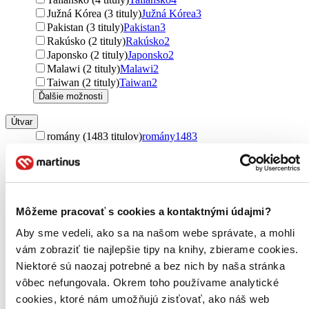
Južná Kórea (3 tituly)
Južná Kórea
3
Pakistan (3 tituly)
Pakistan
3
Rakúsko (2 tituly)
Rakúsko
2
Japonsko (2 tituly)
Japonsko
2
Malawi (2 tituly)
Malawi
2
Taiwan (2 tituly)
Taiwan
2
Ďalšie možnosti
Útvar
romány (1483 titulov)
romány
1483
poviedky (284 titulov)
poviedky
284
učebnice (94 titulov)
učebnice
94
novela (27 titulov)
novela
27
Podžáner
Môžeme pracovať s cookies a kontaktnými údajmi?
horory (899 titulov)
horory
899
thrillery (310 titulov)
thrillery
310
Aby sme vedeli, ako sa na našom webe správate, a mohli
fantasy (252 titulov)
fantasy
252
vám zobraziť tie najlepšie tipy na knihy, zbierame cookies.
soft sci-fi (144 titulov)
soft sci-fi
144
Niektoré sú naozaj potrebné a bez nich by naša stránka
dark fantasy (95 titulov)
dark fantasy
95
vôbec nefungovala. Okrem toho používame analytické
detektívky (65 titulov)
detektívky
65
cookies, ktoré nám umožňujú zisťovať, ako náš web
sci-fi (65 titulov)
sci-fi
65