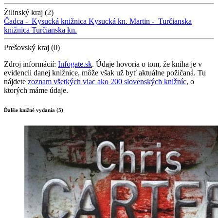
Žilinský kraj (2)
Čadca -
Kysucká knižnica
Kysucká kn.
Martin -
Turčianska
knižnica
Turčianska kn.
Prešovský kraj (0)
Zdroj informácií:
Infogate.sk
. Údaje hovoria o tom, že kniha je v
evidencii danej knižnice, môže však už byť aktuálne požičaná. Tu
nájdete
zoznam všetkých viac ako 200 slovenských knižníc
, o
ktorých máme údaje.
Ďalšie knižné vydania (5)