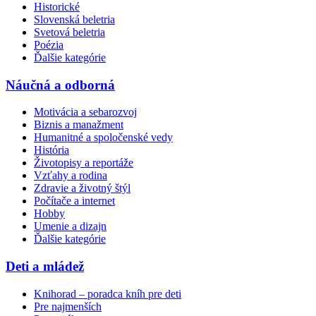
Historické
Slovenská beletria
Svetová beletria
Poézia
Ďalšie kategórie
Náučná a odborná
Motivácia a sebarozvoj
Biznis a manažment
Humanitné a spoločenské vedy
História
Životopisy a reportáže
Vzťahy a rodina
Zdravie a životný štýl
Počítače a internet
Hobby
Umenie a dizajn
Ďalšie kategórie
Deti a mládež
Knihorad – poradca kníh pre deti
Pre najmenších