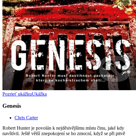
Pozrieť ukážku
Ukážka
Genesis
Chris Carter
Robert Hunter je povolán k nejděsivějšímu místu činu, jaké kdy
navštívil. Ještě větší znepokojení se ho zmocní, když se při pitvě