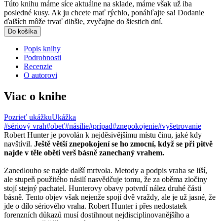
Túto knihu máme síce aktuálne na sklade, máme však už iba
posledné kusy. Ak ju chcete mať rýchlo, ponáhľajte sa! Dodanie
ďalších môže trvať dlhšie, zvyčajne do šiestich dní.
Do košíka
Popis knihy
Podrobnosti
Recenzie
O autorovi
Viac o knihe
Pozrieť ukážku
Ukážka
#sériový vrah
#obeť
#násilie
#prípad
#znepokojenie
#vyšetrovanie
Robert Hunter je povolán k nejděsivějšímu místu činu, jaké kdy
navštívil.
Ještě větší znepokojení se ho zmocní, když se při pitvě
najde v těle oběti verš básně zanechaný vrahem.
Zanedlouho se najde další mrtvola. Metody a podpis vraha se liší,
ale stupeň použitého násilí nasvědčuje tomu, že za oběma zločiny
stojí stejný pachatel. Hunterovy obavy potvrdí nález druhé části
básně. Tento objev však nejenže spojí dvě vraždy, ale je už jasné, že
jde o dílo sériového vraha. Robert Hunter i přes nedostatek
forenzních důkazů musí dostihnout nejdisciplinovanějšího a