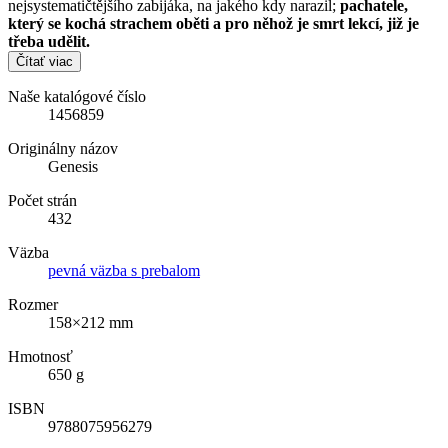
nejsystematičtějšího zabijáka, na jakého kdy narazil;
pachatele,
který se kochá strachem oběti a pro něhož je smrt lekcí, již je
třeba udělit.
Čítať viac
Naše katalógové číslo
1456859
Originálny názov
Genesis
Počet strán
432
Väzba
pevná väzba s prebalom
Rozmer
158×212 mm
Hmotnosť
650 g
ISBN
9788075956279