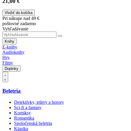
21,00 €
Vložiť do košíka
Pri nákupe nad 49 €
poštovné zadarmo
Vyhľadávanie
Knihy
E-knihy
Audioknihy
Hry
Filmy
Doplnky
Beletria
Detektívky, trilery a horory
Sci-fi a fantasy
Komiksy
Romantika
Spoločenská beletria
Klasika