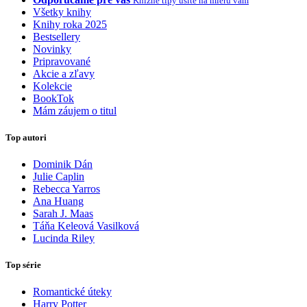
Knižné tipy ušité na mieru vám
Všetky knihy
Knihy roka 2025
Bestsellery
Novinky
Pripravované
Akcie a zľavy
Kolekcie
BookTok
Mám záujem o titul
Top autori
Dominik Dán
Julie Caplin
Rebecca Yarros
Ana Huang
Sarah J. Maas
Táňa Keleová Vasilková
Lucinda Riley
Top série
Romantické úteky
Harry Potter