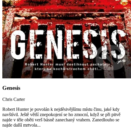
Genesis
Chris Carter
Robert Hunter je povolán k nejděsivějšímu místu činu, jaké kdy
navštívil. Ještě větší znepokojení se ho zmocní, když se při pitvě
najde v těle oběti verš básně zanechaný vrahem. Zanedlouho se
najde další mrtvola...