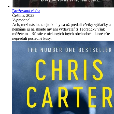
Brožovaná väzba
Čeština, 2023
Vypredané
Ach, mrzí nás to, z tejto knihy sa už predali všetky výtlačky a
nemáme ju na sklade my ani vydavateľ :( Teoreticky však
môžete mať šťastie v niektorých iných obchodoch, ktoré ešte
nepredali posledné kusy.