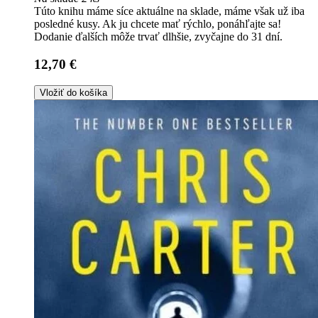
Túto knihu máme síce aktuálne na sklade, máme však už iba
posledné kusy. Ak ju chcete mať rýchlo, ponáhľajte sa!
Dodanie ďalších môže trvať dlhšie, zvyčajne do 31 dní.
12,70 €
Vložiť do košíka