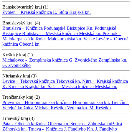
Banskobystrický kraj (1)
Zvolen -
Krajská knižnica Ľ. Štúra
Krajská kn.
Bratislavský kraj (4)
Bratislava -
Knižnica Podunajské Biskupice
Kn. Podunajské
Biskupice
Bratislava -
Mestská knižnica
Mestská kn.
Pezinok -
Malokarpatská knižnica
Malokarpatská kn.
Veľké Leváre -
Obecná
knižnica
Obecná kn.
Košický kraj (1)
Michalovce -
Zemplínska knižnica G. Zvonického
Zemplínska kn.
G. Zvonického
Nitriansky kraj (3)
Levice -
Tekovská knižnica
Tekovská kn.
Nitra -
Krajská knižnica
K. Kmeťka
Krajská kn.
Šaľa -
Mestská knižnica
Mestská kn.
Trenčiansky kraj (2)
Prievidza -
Hornonitrianska knižnica
Hornonitrianska kn.
Trenčín -
Verejná knižnica Michala Rešetku
Verejná kn. M. Rešetku
Trnavský kraj (3)
Pata -
Obecná knižnica
Obecná kn.
Senica -
Záhorská knižnica
Záhorská kn.
Trnava -
Knižnica J. Fándlyho
Kn. J. Fándlyho