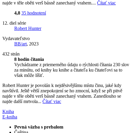
najde v těle oběti verš básně zanechaný vrahem....
Čítať viac
4,8
35 hodnotení
12. diel série
Robert Hunter
Vydavateľstvo
BB/art
, 2023
432 strán
8 hodín čítania
Vychádzame z priemerného údaju o rýchlosti čítania 230 slov
za minútu, od knihy ku knihe a čitateľa ku čitateľovi sa to
však môže líšiť.
Robert Hunter je povolán k nejděsivějšímu místu činu, jaké kdy
navštívil. Ještě větší znepokojení se ho zmocní, když se při pitvě
najde v těle oběti verš básně zanechaný vrahem. Zanedlouho se
najde další mrtvola...
Čítať viac
Kniha
E-kniha
Pevná väzba s prebalom
Čeština