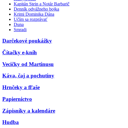
Kapitán Stein a Notár Barbarič
Denník odvážneho bojka
Krimi Dominika Dána
Učím sa rozprávať
Duna
Smradi
Darčekové poukážky
Čítačky e-kníh
Vecičky od Martinusu
Káva, čaj a pochutiny
Hrnčeky a fľaše
Papiernictvo
Zápisníky a kalendáre
Hudba