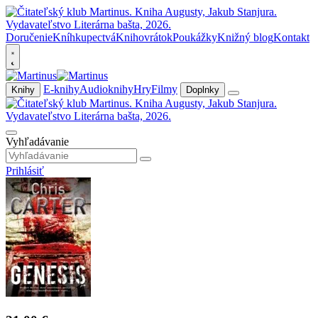
Doručenie
Kníhkupectvá
Knihovrátok
Poukážky
Knižný blog
Kontakt
E-knihy
Audioknihy
Hry
Filmy
Knihy
Doplnky
Vyhľadávanie
Prihlásiť