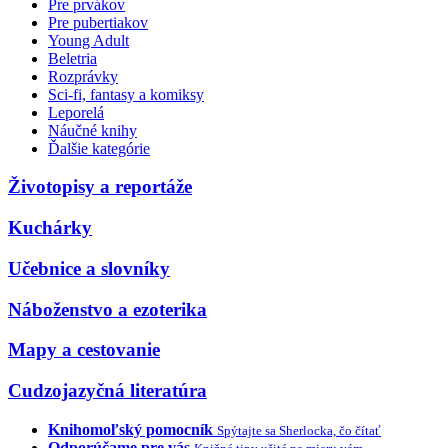
Pre prvákov
Pre pubertiakov
Young Adult
Beletria
Rozprávky
Sci-fi, fantasy a komiksy
Leporelá
Náučné knihy
Ďalšie kategórie
Životopisy a reportáže
Kuchárky
Učebnice a slovníky
Náboženstvo a ezoterika
Mapy a cestovanie
Cudzojazyčná literatúra
Knihomoľský pomocník
Spýtajte sa Sherlocka, čo čítať
Odporúčame pre vás