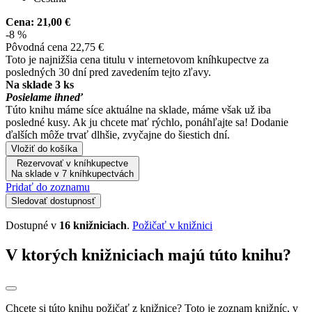
Cena:
21,00 €
-8 %
Pôvodná cena
22,75 €
Toto je najnižšia cena titulu v internetovom kníhkupectve za
posledných 30 dní pred zavedením tejto zľavy.
Na sklade 3 ks
Posielame ihneď
Túto knihu máme síce aktuálne na sklade, máme však už iba
posledné kusy. Ak ju chcete mať rýchlo, ponáhľajte sa! Dodanie
ďalších môže trvať dlhšie, zvyčajne do šiestich dní.
Vložiť do košíka
Rezervovať v kníhkupectve
Na sklade v 7 kníhkupectvách
Pridať do zoznamu
Sledovať dostupnosť
Dostupné v
16 knižniciach
.
Požičať v knižnici
V ktorých knižniciach majú túto knihu?
Chcete si túto knihu požičať z knižnice? Toto je zoznam knižníc, v