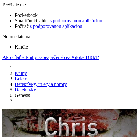
Prečítate na:
Pocketbook
Smartfón či tablet
s podporovanou aplikáciou
Počítač
s podporovanou aplikáciou
Neprečítate na:
Kindle
Ako čítať e-knihy zabezpečené cez Adobe DRM?
Knihy
Beletria
Detektívky, trilery a horory
Detektívky
Genesis