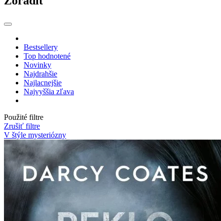
Zoradiť
Bestsellery
Top hodnotené
Novinky
Najdrahšie
Najlacnejšie
Najvyššia zľava
Použité filtre
Zrušiť filtre
V štýle mysteriózny