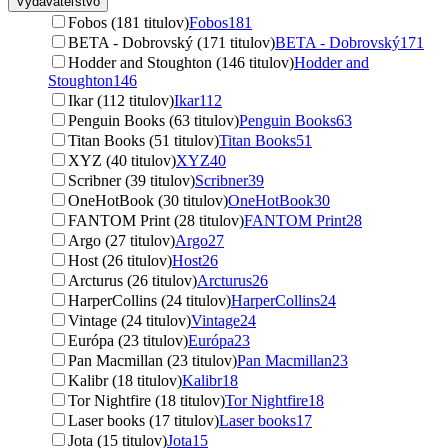
Vydavateľstvo
Fobos (181 titulov)
Fobos
181
BETA - Dobrovský (171 titulov)
BETA - Dobrovský
171
Hodder and Stoughton (146 titulov)
Hodder and
Stoughton
146
Ikar (112 titulov)
Ikar
112
Penguin Books (63 titulov)
Penguin Books
63
Titan Books (51 titulov)
Titan Books
51
XYZ (40 titulov)
XYZ
40
Scribner (39 titulov)
Scribner
39
OneHotBook (30 titulov)
OneHotBook
30
FANTOM Print (28 titulov)
FANTOM Print
28
Argo (27 titulov)
Argo
27
Host (26 titulov)
Host
26
Arcturus (26 titulov)
Arcturus
26
HarperCollins (24 titulov)
HarperCollins
24
Vintage (24 titulov)
Vintage
24
Európa (23 titulov)
Európa
23
Pan Macmillan (23 titulov)
Pan Macmillan
23
Kalibr (18 titulov)
Kalibr
18
Tor Nightfire (18 titulov)
Tor Nightfire
18
Laser books (17 titulov)
Laser books
17
Jota (15 titulov)
Jota
15