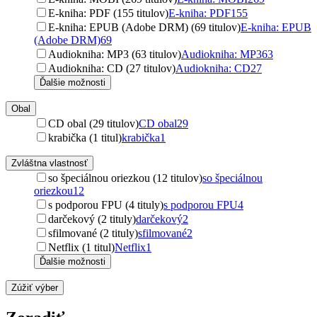
E-kniha: PDF (155 titulov)
E-kniha: PDF
155
E-kniha: EPUB (Adobe DRM) (69 titulov)
E-kniha: EPUB
(Adobe DRM)
69
Audiokniha: MP3 (63 titulov)
Audiokniha: MP3
63
Audiokniha: CD (27 titulov)
Audiokniha: CD
27
Ďalšie možnosti
Obal
CD obal (29 titulov)
CD obal
29
krabička (1 titul)
krabička
1
Zvláštna vlastnosť
so špeciálnou oriezkou (12 titulov)
so špeciálnou
oriezkou
12
s podporou FPU (4 tituly)
s podporou FPU
4
darčekový (2 tituly)
darčekový
2
sfilmované (2 tituly)
sfilmované
2
Netflix (1 titul)
Netflix
1
Ďalšie možnosti
Zúžiť výber