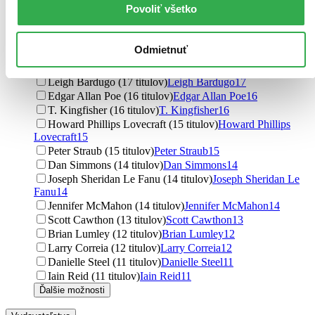
Povoliť všetko
Silvia Moreno-Garcia (29 titulov)
Silvia Moreno-Garcia
29
Richard Chizmar (28 titulov)
Richard Chizmar
28
Grady Hendrix (21 titulov)
Grady Hendrix
21
Odmietnuť
Henry James (18 titulov)
Henry James
18
Owen King (17 titulov)
Owen King
17
Leigh Bardugo (17 titulov)
Leigh Bardugo
17
Edgar Allan Poe (16 titulov)
Edgar Allan Poe
16
T. Kingfisher (16 titulov)
T. Kingfisher
16
Howard Phillips Lovecraft (15 titulov)
Howard Phillips
Lovecraft
15
Peter Straub (15 titulov)
Peter Straub
15
Dan Simmons (14 titulov)
Dan Simmons
14
Joseph Sheridan Le Fanu (14 titulov)
Joseph Sheridan Le
Fanu
14
Jennifer McMahon (14 titulov)
Jennifer McMahon
14
Scott Cawthon (13 titulov)
Scott Cawthon
13
Brian Lumley (12 titulov)
Brian Lumley
12
Larry Correia (12 titulov)
Larry Correia
12
Danielle Steel (11 titulov)
Danielle Steel
11
Iain Reid (11 titulov)
Iain Reid
11
Ďalšie možnosti