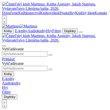
Doručenie
Kníhkupectvá
Knihovrátok
Poukážky
Knižný blog
Kontakt
E-knihy
Audioknihy
Hry
Filmy
Knihy
Doplnky
Vyhľadávanie
Prihlásiť
Vyhľadávanie
Knihy
E-knihy
Audioknihy
Hry
Filmy
Doplnky