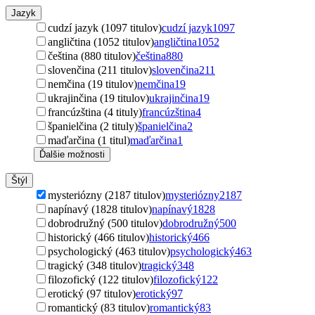
Jazyk
cudzí jazyk (1097 titulov)
cudzí jazyk
1097
angličtina (1052 titulov)
angličtina
1052
čeština (880 titulov)
čeština
880
slovenčina (211 titulov)
slovenčina
211
nemčina (19 titulov)
nemčina
19
ukrajinčina (19 titulov)
ukrajinčina
19
francúzština (4 tituly)
francúzština
4
španielčina (2 tituly)
španielčina
2
maďarčina (1 titul)
maďarčina
1
Ďalšie možnosti
Štýl
mysteriózny (2187 titulov)
mysteriózny
2187
napínavý (1828 titulov)
napínavý
1828
dobrodružný (500 titulov)
dobrodružný
500
historický (466 titulov)
historický
466
psychologický (463 titulov)
psychologický
463
tragický (348 titulov)
tragický
348
filozofický (122 titulov)
filozofický
122
erotický (97 titulov)
erotický
97
romantický (83 titulov)
romantický
83