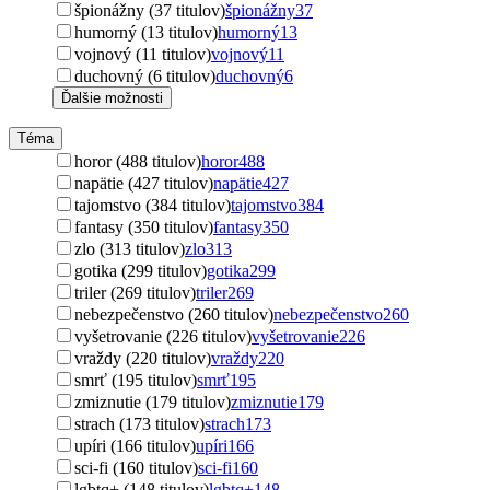
špionážny (37 titulov)
špionážny
37
humorný (13 titulov)
humorný
13
vojnový (11 titulov)
vojnový
11
duchovný (6 titulov)
duchovný
6
Ďalšie možnosti
Téma
horor (488 titulov)
horor
488
napätie (427 titulov)
napätie
427
tajomstvo (384 titulov)
tajomstvo
384
fantasy (350 titulov)
fantasy
350
zlo (313 titulov)
zlo
313
gotika (299 titulov)
gotika
299
triler (269 titulov)
triler
269
nebezpečenstvo (260 titulov)
nebezpečenstvo
260
vyšetrovanie (226 titulov)
vyšetrovanie
226
vraždy (220 titulov)
vraždy
220
smrť (195 titulov)
smrť
195
zmiznutie (179 titulov)
zmiznutie
179
strach (173 titulov)
strach
173
upíri (166 titulov)
upíri
166
sci-fi (160 titulov)
sci-fi
160
lgbtq+ (148 titulov)
lgbtq+
148