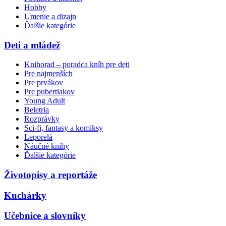
Hobby
Umenie a dizajn
Ďalšie kategórie
Deti a mládež
Knihorad – poradca kníh pre deti
Pre najmenších
Pre prvákov
Pre pubertiakov
Young Adult
Beletria
Rozprávky
Sci-fi, fantasy a komiksy
Leporelá
Náučné knihy
Ďalšie kategórie
Životopisy a reportáže
Kuchárky
Učebnice a slovníky