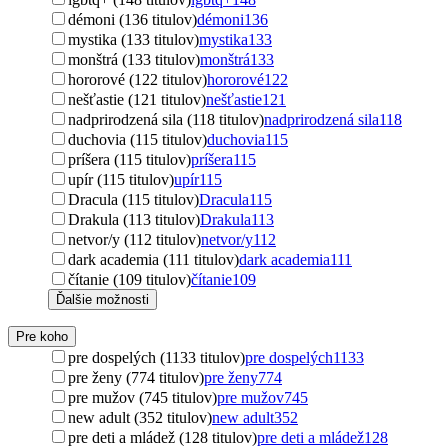
démoni (136 titulov)
démoni
136
mystika (133 titulov)
mystika
133
monštrá (133 titulov)
monštrá
133
hororové (122 titulov)
hororové
122
nešťastie (121 titulov)
nešťastie
121
nadprirodzená sila (118 titulov)
nadprirodzená sila
118
duchovia (115 titulov)
duchovia
115
príšera (115 titulov)
príšera
115
upír (115 titulov)
upír
115
Dracula (115 titulov)
Dracula
115
Drakula (113 titulov)
Drakula
113
netvor/y (112 titulov)
netvor/y
112
dark academia (111 titulov)
dark academia
111
čítanie (109 titulov)
čítanie
109
Ďalšie možnosti
Pre koho
pre dospelých (1133 titulov)
pre dospelých
1133
pre ženy (774 titulov)
pre ženy
774
pre mužov (745 titulov)
pre mužov
745
new adult (352 titulov)
new adult
352
pre deti a mládež (128 titulov)
pre deti a mládež
128