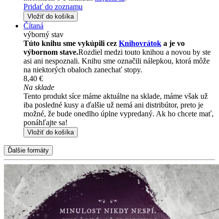
Pridať do zoznamu
Vložiť do košíka
Čítaná
výborný stav
Túto knihu sme vykúpili cez
Knihovrátok
a je vo
výbornom stave.
Rozdiel medzi touto knihou a novou by ste
asi ani nespoznali. Knihu sme označili nálepkou, ktorá môže
na niektorých obaloch zanechať stopy.
8,40 €
Na sklade
Tento produkt síce máme aktuálne na sklade, máme však už
iba posledné kusy a ďalšie už nemá ani distribútor, preto je
možné, že bude onedlho úplne vypredaný. Ak ho chcete mať,
ponáhľajte sa!
Vložiť do košíka
Ďalšie formáty