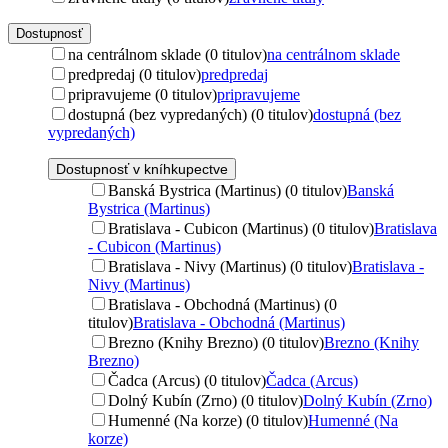
Dostupnosť
na centrálnom sklade (0 titulov)
na centrálnom sklade
predpredaj (0 titulov)
predpredaj
pripravujeme (0 titulov)
pripravujeme
dostupná (bez vypredaných) (0 titulov)
dostupná (bez
vypredaných)
Dostupnosť v kníhkupectve
Banská Bystrica (Martinus) (0 titulov)
Banská
Bystrica (Martinus)
Bratislava - Cubicon (Martinus) (0 titulov)
Bratislava
- Cubicon (Martinus)
Bratislava - Nivy (Martinus) (0 titulov)
Bratislava -
Nivy (Martinus)
Bratislava - Obchodná (Martinus) (0
titulov)
Bratislava - Obchodná (Martinus)
Brezno (Knihy Brezno) (0 titulov)
Brezno (Knihy
Brezno)
Čadca (Arcus) (0 titulov)
Čadca (Arcus)
Dolný Kubín (Zrno) (0 titulov)
Dolný Kubín (Zrno)
Humenné (Na korze) (0 titulov)
Humenné (Na
korze)