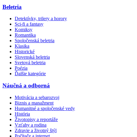
Beletria
Detektívky, trilery a horory
Sci-fi a fantasy
Komiksy
Romantika
Spoločenská beletria
Klasika
Historické
Slovenská beletria
Svetová beletria
Poézia
Ďalšie kategórie
Náučná a odborná
Motivácia a sebarozvoj
Biznis a manažment
Humanitné a spoločenské vedy
História
Životopisy a reportáže
Vzťahy a rodina
Zdravie a životný štýl
Počítače a internet