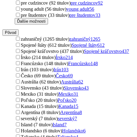
pre cudzincov (92 titulov)
pre cudzincov
92
young adult (56 titulov)
young adult
56
pre študentov (33 titulov)
pre študentov
33
Ďalšie možnosti
Pôvod
zahraničný (1265 titulov)
zahraničný
1265
Spojené štáty (612 titulov)
Spojené štáty
612
Spojené kráľovstvo (437 titulov)
Spojené kráľovstvo
437
Írsko (214 titulov)
Írsko
214
Francúzsko (148 titulov)
Francúzsko
148
Irán (103 titulov)
Irán
103
Česko (69 titulov)
Česko
69
Austrália (62 titulov)
Austrália
62
Slovensko (43 titulov)
Slovensko
43
Mexiko (31 titulov)
Mexiko
31
Poľsko (20 titulov)
Poľsko
20
Kanada (15 titulov)
Kanada
15
Argentína (8 titulov)
Argentína
8
severský (7 titulov)
severský
7
Island (7 titulov)
Island
7
Holandsko (6 titulov)
Holandsko
6
Taliansko (4 tituly)
Taliansko
4