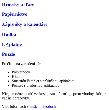
Hrnčeky a fľaše
Papiernictvo
Zápisníky a kalendáre
Hudba
LP platne
Puzzle
Prečítate na zariadeniach:
Pocketbook
Kindle
Smartfón či tablet s príslušnou aplikáciou
Počítač s príslušnou aplikáciou
Nie je možné meniť veľkosť písma, formát je preto vhodný skôr pre
väčšie obrazovky.
Viac informácií v
našich návodoch