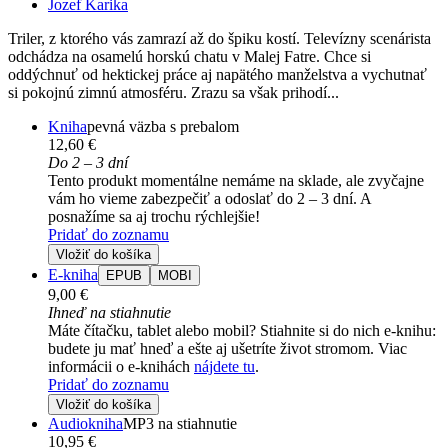
Jozef Karika
Triler, z ktorého vás zamrazí až do špiku kostí. Televízny scenárista
odchádza na osamelú horskú chatu v Malej Fatre. Chce si
oddýchnuť od hektickej práce aj napätého manželstva a vychutnať
si pokojnú zimnú atmosféru. Zrazu sa však prihodí...
Kniha
pevná väzba s prebalom
12,60 €
Do 2 – 3 dní
Tento produkt momentálne nemáme na sklade, ale zvyčajne
vám ho vieme zabezpečiť a odoslať do 2 – 3 dní. A
posnažíme sa aj trochu rýchlejšie!
Pridať do zoznamu
Vložiť do košíka
E-kniha
EPUB
MOBI
9,00 €
Ihneď na stiahnutie
Máte čítačku, tablet alebo mobil? Stiahnite si do nich e-knihu:
budete ju mať hneď a ešte aj ušetríte život stromom. Viac
informácii o e-knihách
nájdete tu
.
Pridať do zoznamu
Vložiť do košíka
Audiokniha
MP3 na stiahnutie
10,95 €