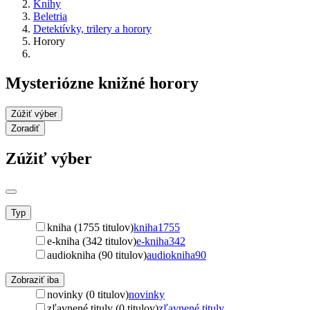
Knihy
Beletria
Detektívky, trilery a horory
Horory
Mysteriózne knižné horory
Zúžiť výber
Zoradiť
Zúžiť výber
Typ
kniha (1755 titulov)
kniha
1755
e-kniha (342 titulov)
e-kniha
342
audiokniha (90 titulov)
audiokniha
90
Zobraziť iba
novinky (0 titulov)
novinky
zľavnené tituly (0 titulov)
zľavnené tituly