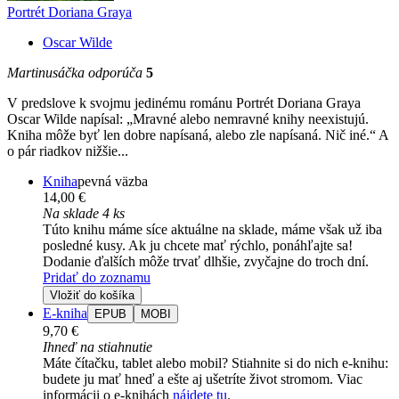
Portrét Doriana Graya
Oscar Wilde
Martinusáčka odporúča
5
V predslove k svojmu jedinému románu Portrét Doriana Graya
Oscar Wilde napísal: „Mravné alebo nemravné knihy neexistujú.
Kniha môže byť len dobre napísaná, alebo zle napísaná. Nič iné.“ A
o pár riadkov nižšie...
Kniha
pevná väzba
14,00 €
Na sklade 4 ks
Túto knihu máme síce aktuálne na sklade, máme však už iba
posledné kusy. Ak ju chcete mať rýchlo, ponáhľajte sa!
Dodanie ďalších môže trvať dlhšie, zvyčajne do troch dní.
Pridať do zoznamu
Vložiť do košíka
E-kniha
EPUB
MOBI
9,70 €
Ihneď na stiahnutie
Máte čítačku, tablet alebo mobil? Stiahnite si do nich e-knihu:
budete ju mať hneď a ešte aj ušetríte život stromom. Viac
informácii o e-knihách
nájdete tu
.