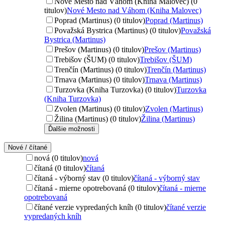
Nové Mesto nad Váhom (Kniha Malovec) (0
titulov)
Nové Mesto nad Váhom (Kniha Malovec)
Poprad (Martinus) (0 titulov)
Poprad (Martinus)
Považská Bystrica (Martinus) (0 titulov)
Považská
Bystrica (Martinus)
Prešov (Martinus) (0 titulov)
Prešov (Martinus)
Trebišov (ŠUM) (0 titulov)
Trebišov (ŠUM)
Trenčín (Martinus) (0 titulov)
Trenčín (Martinus)
Trnava (Martinus) (0 titulov)
Trnava (Martinus)
Turzovka (Kniha Turzovka) (0 titulov)
Turzovka
(Kniha Turzovka)
Zvolen (Martinus) (0 titulov)
Zvolen (Martinus)
Žilina (Martinus) (0 titulov)
Žilina (Martinus)
Ďalšie možnosti
Nové / čítané
nová (0 titulov)
nová
čítaná (0 titulov)
čítaná
čítaná - výborný stav (0 titulov)
čítaná - výborný stav
čítaná - mierne opotrebovaná (0 titulov)
čítaná - mierne
opotrebovaná
čítané verzie vypredaných kníh (0 titulov)
čítané verzie
vypredaných kníh