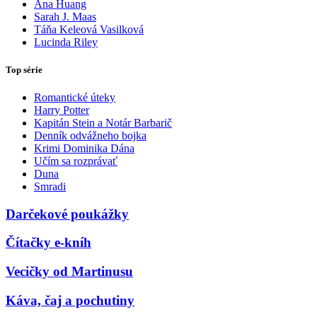
Ana Huang
Sarah J. Maas
Táňa Keleová Vasilková
Lucinda Riley
Top série
Romantické úteky
Harry Potter
Kapitán Stein a Notár Barbarič
Denník odvážneho bojka
Krimi Dominika Dána
Učím sa rozprávať
Duna
Smradi
Darčekové poukážky
Čítačky e-kníh
Vecičky od Martinusu
Káva, čaj a pochutiny