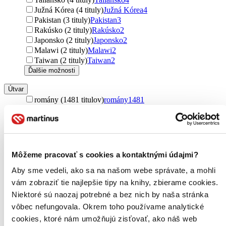
Južná Kórea (4 tituly)
Južná Kórea
4
Pakistan (3 tituly)
Pakistan
3
Rakúsko (2 tituly)
Rakúsko
2
Japonsko (2 tituly)
Japonsko
2
Malawi (2 tituly)
Malawi
2
Taiwan (2 tituly)
Taiwan
2
Ďalšie možnosti
Útvar
romány (1481 titulov)
romány
1481
poviedky (284 titulov)
poviedky
284
učebnice (94 titulov)
učebnice
94
novela (27 titulov)
novela
27
Podžáner
Môžeme pracovať s cookies a kontaktnými údajmi?
horory (898 titulov)
horory
898
thrillery (310 titulov)
thrillery
310
Aby sme vedeli, ako sa na našom webe správate, a mohli
fantasy (252 titulov)
fantasy
252
vám zobraziť tie najlepšie tipy na knihy, zbierame cookies.
soft sci-fi (144 titulov)
soft sci-fi
144
Niektoré sú naozaj potrebné a bez nich by naša stránka
dark fantasy (95 titulov)
dark fantasy
95
vôbec nefungovala. Okrem toho používame analytické
detektívky (65 titulov)
detektívky
65
cookies, ktoré nám umožňujú zisťovať, ako náš web
sci-fi (65 titulov)
sci-fi
65