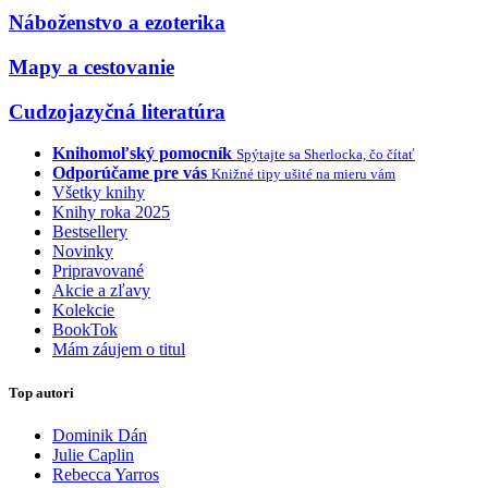
Náboženstvo a ezoterika
Mapy a cestovanie
Cudzojazyčná literatúra
Knihomoľský pomocník
Spýtajte sa Sherlocka, čo čítať
Odporúčame pre vás
Knižné tipy ušité na mieru vám
Všetky knihy
Knihy roka 2025
Bestsellery
Novinky
Pripravované
Akcie a zľavy
Kolekcie
BookTok
Mám záujem o titul
Top autori
Dominik Dán
Julie Caplin
Rebecca Yarros