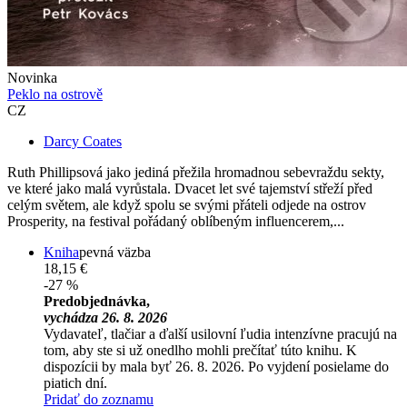
Novinka
Peklo na ostrově
CZ
Darcy Coates
Ruth Phillipsová jako jediná přežila hromadnou sebevraždu sekty,
ve které jako malá vyrůstala. Dvacet let své tajemství střeží před
celým světem, ale když spolu se svými přáteli odjede na ostrov
Prosperity, na festival pořádaný oblíbeným influencerem,...
Kniha
pevná väzba
18,15 €
-27 %
Predobjednávka,
vychádza 26. 8. 2026
Vydavateľ, tlačiar a ďalší usilovní ľudia intenzívne pracujú na
tom, aby ste si už onedlho mohli prečítať túto knihu. K
dispozícii by mala byť 26. 8. 2026. Po vyjdení posielame do
piatich dní.
Pridať do zoznamu