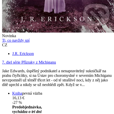
Novinka
Ti, co navždy spí
CZ
J.R. Erickson
7. diel série
Přízraky z Michiganu
Jake Edwards, úspěšný podnikatel a nenapravitelný sukničkář na
prahu čtyřicítky, si na Ústav pro choromyslné v severním Michiganu
nevzpomněl už téměř třicet let - od té strašlivé noci, kdy z něj jako
dítě uprchl a nikdy se už neohlédl zpět. Když se v...
Kniha
pevná väzba
16,13 €
-27 %
Predobjednávka,
vychádza o tri dni