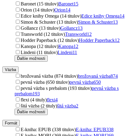
Baronet (15 titulov)
Baronet
15
Orion (14 titulov)
Orion
14
Edice knihy Omega (14 titulov)
Edice knihy Omega
14
Simon & Schuster (13 titulov)
Simon & Schuster
13
Gollancz (13 titulov)
Gollancz
13
Transworld (12 titulov)
Transworld
12
Hodder Paperback (12 titulov)
Hodder Paperback
12
Kanopa (12 titulov)
Kanopa
12
Lindeni (11 titulov)
Lindeni
11
Ďalšie možnosti
Väzba
brožovaná väzba (874 titulov)
brožovaná väzba
874
pevná väzba (650 titulov)
pevná väzba
650
pevná väzba s prebalom (193 titulov)
pevná väzba s
prebalom
193
flexi (4 tituly)
flexi
4
šitá väzba (2 tituly)
šitá väzba
2
Ďalšie možnosti
Formát
E-kniha: EPUB (338 titulov)
E-kniha: EPUB
338
E-kniha: MOBI (269 titulov)
E-kniha: MOBI
269