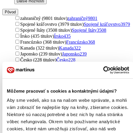
Ďalšie možnosti
Pôvod
zahraničný (9801 titulov)
zahraničný
9801
Spojené kráľovstvo (3979 titulov)
Spojené kráľovstvo
3979
Spojené štáty (3508 titulov)
Spojené štáty
3508
Írsko (435 titulov)
Írsko
435
Francúzsko (368 titulov)
Francúzsko
368
Kanada (322 titulov)
Kanada
322
Japonsko (239 titulov)
Japonsko
239
Česko (228 titulov)
Česko
228
Austrália (179 titulov)
Austrália
179
severský (158 titulov)
severský
158
Rusko (138 titulov)
Rusko
138
Nemecko (120 titulov)
Nemecko
120
Taliansko (106 titulov)
Taliansko
106
Môžeme pracovať s cookies a kontaktnými údajmi?
Čína (81 titulov)
Čína
81
Aby sme vedeli, ako sa na našom webe správate, a mohli
Švédsko (74 titulov)
Švédsko
74
Nový Zéland (58 titulov)
Nový Zéland
58
vám zobraziť tie najlepšie tipy na knihy, zbierame cookies.
Južná Kórea (55 titulov)
Južná Kórea
55
Niektoré sú naozaj potrebné a bez nich by naša stránka
Nigéria (53 titulov)
Nigéria
53
vôbec nefungovala. Okrem toho používame analytické
Nórsko (51 titulov)
Nórsko
51
cookies, ktoré nám umožňujú zisťovať, ako náš web
Poľsko (44 titulov)
Poľsko
44