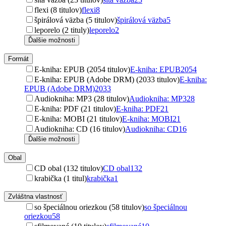
flexi (8 titulov)
flexi
8
špirálová väzba (5 titulov)
špirálová väzba
5
leporelo (2 tituly)
leporelo
2
Ďalšie možnosti
Formát
E-kniha: EPUB (2054 titulov)
E-kniha: EPUB
2054
E-kniha: EPUB (Adobe DRM) (2033 titulov)
E-kniha:
EPUB (Adobe DRM)
2033
Audiokniha: MP3 (28 titulov)
Audiokniha: MP3
28
E-kniha: PDF (21 titulov)
E-kniha: PDF
21
E-kniha: MOBI (21 titulov)
E-kniha: MOBI
21
Audiokniha: CD (16 titulov)
Audiokniha: CD
16
Ďalšie možnosti
Obal
CD obal (132 titulov)
CD obal
132
krabička (1 titul)
krabička
1
Zvláštna vlastnosť
so špeciálnou oriezkou (58 titulov)
so špeciálnou
oriezkou
58