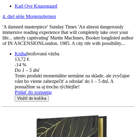
Karl Ove Knausgaard
4. diel série
Morgenstjernen
'A damned masterpiece' Sunday Times 'An almost dangerously
immersive reading experience that will completely take over your
life... utterly captivating' Martin MacInnes, Booker longlisted author
of IN ASCENSIONLondon. 1985. A city rife with possibility...
Kniha
brožovaná väzba
13,72 €
-14 %
Do 1 – 5 dní
Tento produkt momentálne nemáme na sklade, ale zvyčajne
vám ho vieme zabezpečiť a odoslať do 1 – 5 dní. A
posnažíme sa aj trochu rýchlejšie!
Pridať do zoznamu
Vložiť do košíka