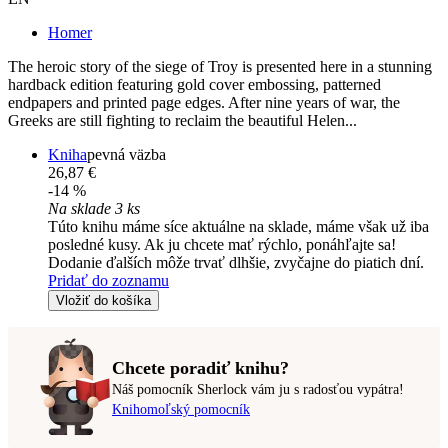
Homer
The heroic story of the siege of Troy is presented here in a stunning
hardback edition featuring gold cover embossing, patterned
endpapers and printed page edges. After nine years of war, the
Greeks are still fighting to reclaim the beautiful Helen...
Kniha
pevná väzba
26,87 €
-14 %
Na sklade 3 ks
Túto knihu máme síce aktuálne na sklade, máme však už iba
posledné kusy. Ak ju chcete mať rýchlo, ponáhľajte sa!
Dodanie ďalších môže trvať dlhšie, zvyčajne do piatich dní.
Pridať do zoznamu
Vložiť do košíka
Chcete poradiť knihu?
Náš pomocník Sherlock vám ju s radosťou vypátra!
Knihomoľský pomocník