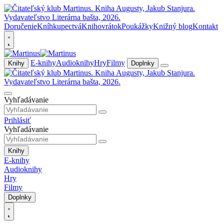
Doručenie
Kníhkupectvá
Knihovrátok
Poukážky
Knižný blog
Kontakt
E-knihy
Audioknihy
Hry
Filmy
Knihy
Doplnky
Vyhľadávanie
Prihlásiť
Vyhľadávanie
Knihy
E-knihy
Audioknihy
Hry
Filmy
Doplnky