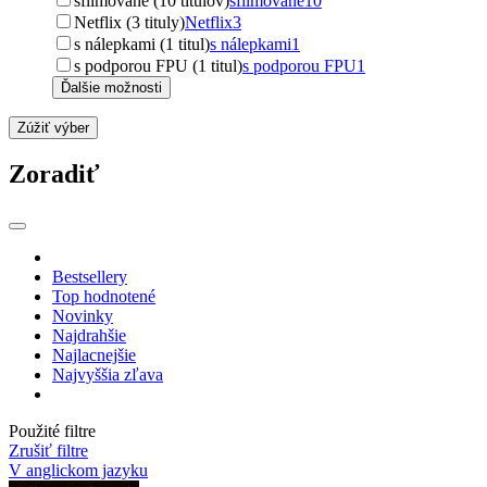
sfilmované (10 titulov)
sfilmované
10
Netflix (3 tituly)
Netflix
3
s nálepkami (1 titul)
s nálepkami
1
s podporou FPU (1 titul)
s podporou FPU
1
Ďalšie možnosti
Zúžiť výber
Zoradiť
Bestsellery
Top hodnotené
Novinky
Najdrahšie
Najlacnejšie
Najvyššia zľava
Použité filtre
Zrušiť filtre
V anglickom jazyku