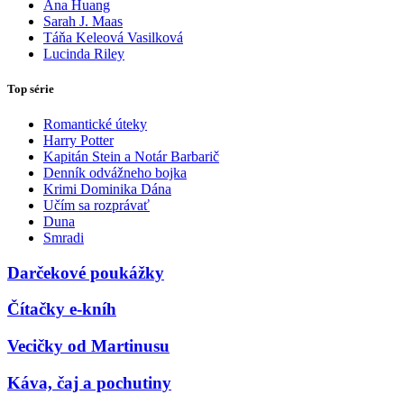
Ana Huang
Sarah J. Maas
Táňa Keleová Vasilková
Lucinda Riley
Top série
Romantické úteky
Harry Potter
Kapitán Stein a Notár Barbarič
Denník odvážneho bojka
Krimi Dominika Dána
Učím sa rozprávať
Duna
Smradi
Darčekové poukážky
Čítačky e-kníh
Vecičky od Martinusu
Káva, čaj a pochutiny