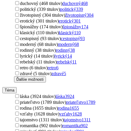
duchovný (468 titulov)
duchovný
468
politický (339 titulov)
politický
339
životopisný (304 titulov)
životopisný
304
erotický (301 titulov)
erotický
301
špionážny (174 titulov)
špionážny
174
klasický (110 titulov)
klasický
110
cestopisný (93 titulov)
cestopisný
93
moderný (68 titulov)
moderný
68
rodinný (38 titulov)
rodinný
38
lyrický (14 titulov)
lyrický
14
rebelský (11 titulov)
rebelský
11
retro (6 titulov)
retro
6
zdravé (5 titulov)
zdravé
5
Ďalšie možnosti
Téma
láska (3924 titulov)
láska
3924
priateľstvo (1789 titulov)
priateľstvo
1789
rodina (1655 titulov)
rodina
1655
vzťahy (1628 titulov)
vzťahy
1628
tajomstvo (1311 titulov)
tajomstvo
1311
romantika (902 titulov)
romantika
902