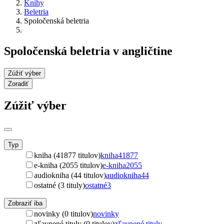
Knihy
Beletria
Spoločenská beletria
Spoločenská beletria v angličtine
Zúžiť výber
Zoradiť
Zúžiť výber
Typ
kniha (41877 titulov)
kniha
41877
e-kniha (2055 titulov)
e-kniha
2055
audiokniha (44 titulov)
audiokniha
44
ostatné (3 tituly)
ostatné
3
Zobraziť iba
novinky (0 titulov)
novinky
zľavnené tituly (0 titulov)
zľavnené tituly