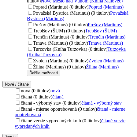
titulov)
Nové Mesto nad Váhom (Kniha Malovec)
Poprad (Martinus) (0 titulov)
Poprad (Martinus)
Považská Bystrica (Martinus) (0 titulov)
Považská
Bystrica (Martinus)
Prešov (Martinus) (0 titulov)
Prešov (Martinus)
Trebišov (ŠUM) (0 titulov)
Trebišov (ŠUM)
Trenčín (Martinus) (0 titulov)
Trenčín (Martinus)
Trnava (Martinus) (0 titulov)
Trnava (Martinus)
Turzovka (Kniha Turzovka) (0 titulov)
Turzovka
(Kniha Turzovka)
Zvolen (Martinus) (0 titulov)
Zvolen (Martinus)
Žilina (Martinus) (0 titulov)
Žilina (Martinus)
Ďalšie možnosti
Nové / čítané
nová (0 titulov)
nová
čítaná (0 titulov)
čítaná
čítaná - výborný stav (0 titulov)
čítaná - výborný stav
čítaná - mierne opotrebovaná (0 titulov)
čítaná - mierne
opotrebovaná
čítané verzie vypredaných kníh (0 titulov)
čítané verzie
vypredaných kníh