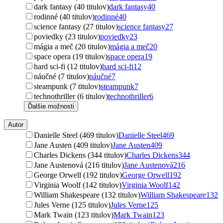
dark fantasy (40 titulov)
dark fantasy
40
rodinné (40 titulov)
rodinné
40
science fantasy (27 titulov)
science fantasy
27
poviedky (23 titulov)
poviedky
23
mágia a meč (20 titulov)
mágia a meč
20
space opera (19 titulov)
space opera
19
hard sci-fi (12 titulov)
hard sci-fi
12
náučné (7 titulov)
náučné
7
steampunk (7 titulov)
steampunk
7
technothriller (6 titulov)
technothriller
6
Ďalšie možnosti
Autor
Danielle Steel (469 titulov)
Danielle Steel
469
Jane Austen (409 titulov)
Jane Austen
409
Charles Dickens (344 titulov)
Charles Dickens
344
Jane Austenová (216 titulov)
Jane Austenová
216
George Orwell (192 titulov)
George Orwell
192
Virginia Woolf (142 titulov)
Virginia Woolf
142
William Shakespeare (132 titulov)
William Shakespeare
132
Jules Verne (125 titulov)
Jules Verne
125
Mark Twain (123 titulov)
Mark Twain
123