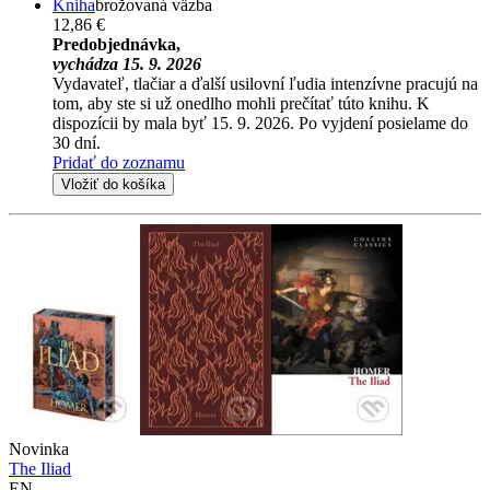
Kniha
brožovaná väzba
12,86 €
Predobjednávka,
vychádza 15. 9. 2026
Vydavateľ, tlačiar a ďalší usilovní ľudia intenzívne pracujú na
tom, aby ste si už onedlho mohli prečítať túto knihu. K
dispozícii by mala byť 15. 9. 2026. Po vyjdení posielame do
30 dní.
Pridať do zoznamu
Vložiť do košíka
Novinka
The Iliad
EN