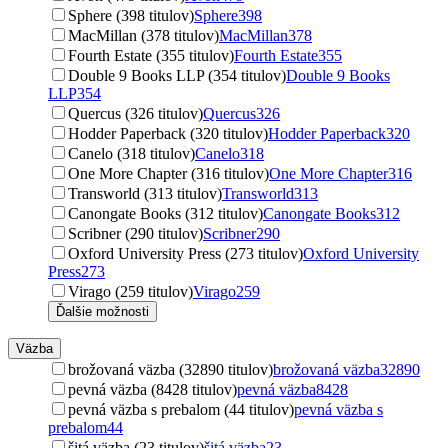
Sphere (398 titulov)
Sphere
398
MacMillan (378 titulov)
MacMillan
378
Fourth Estate (355 titulov)
Fourth Estate
355
Double 9 Books LLP (354 titulov)
Double 9 Books
LLP
354
Quercus (326 titulov)
Quercus
326
Hodder Paperback (320 titulov)
Hodder Paperback
320
Canelo (318 titulov)
Canelo
318
One More Chapter (316 titulov)
One More Chapter
316
Transworld (313 titulov)
Transworld
313
Canongate Books (312 titulov)
Canongate Books
312
Scribner (290 titulov)
Scribner
290
Oxford University Press (273 titulov)
Oxford University
Press
273
Virago (259 titulov)
Virago
259
Ďalšie možnosti
Väzba
brožovaná väzba (32890 titulov)
brožovaná väzba
32890
pevná väzba (8428 titulov)
pevná väzba
8428
pevná väzba s prebalom (44 titulov)
pevná väzba s
prebalom
44
šitá väzba (23 titulov)
šitá väzba
23