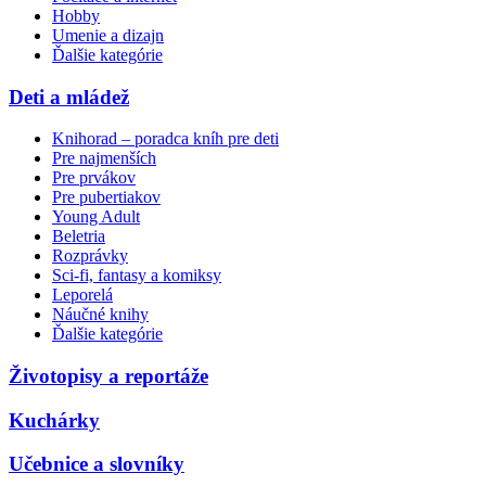
Hobby
Umenie a dizajn
Ďalšie kategórie
Deti a mládež
Knihorad – poradca kníh pre deti
Pre najmenších
Pre prvákov
Pre pubertiakov
Young Adult
Beletria
Rozprávky
Sci-fi, fantasy a komiksy
Leporelá
Náučné knihy
Ďalšie kategórie
Životopisy a reportáže
Kuchárky
Učebnice a slovníky