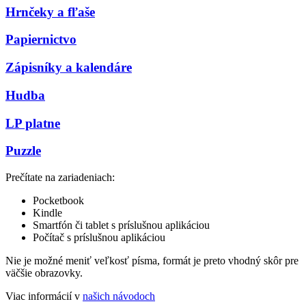
Hrnčeky a fľaše
Papiernictvo
Zápisníky a kalendáre
Hudba
LP platne
Puzzle
Prečítate na zariadeniach:
Pocketbook
Kindle
Smartfón či tablet s príslušnou aplikáciou
Počítač s príslušnou aplikáciou
Nie je možné meniť veľkosť písma, formát je preto vhodný skôr pre
väčšie obrazovky.
Viac informácií v
našich návodoch