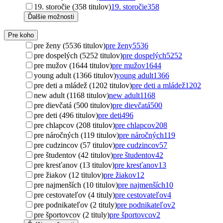
19. storočie (358 titulov)
19. storočie
358
Ďalšie možnosti
Pre koho
pre ženy (5536 titulov)
pre ženy
5536
pre dospelých (5252 titulov)
pre dospelých
5252
pre mužov (1644 titulov)
pre mužov
1644
young adult (1366 titulov)
young adult
1366
pre deti a mládež (1202 titulov)
pre deti a mládež
1202
new adult (1168 titulov)
new adult
1168
pre dievčatá (500 titulov)
pre dievčatá
500
pre deti (496 titulov)
pre deti
496
pre chlapcov (208 titulov)
pre chlapcov
208
pre náročných (119 titulov)
pre náročných
119
pre cudzincov (57 titulov)
pre cudzincov
57
pre študentov (42 titulov)
pre študentov
42
pre kresťanov (13 titulov)
pre kresťanov
13
pre žiakov (12 titulov)
pre žiakov
12
pre najmenších (10 titulov)
pre najmenších
10
pre cestovateľov (4 tituly)
pre cestovateľov
4
pre podnikateľov (2 tituly)
pre podnikateľov
2
pre športovcov (2 tituly)
pre športovcov
2