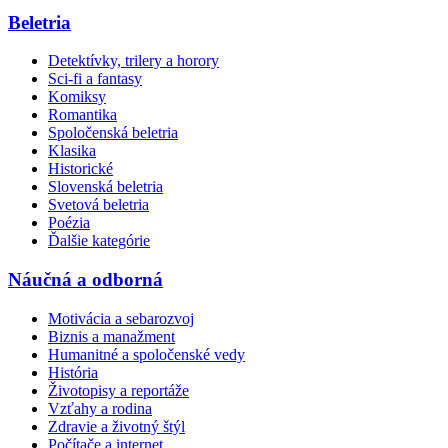
Beletria
Detektívky, trilery a horory
Sci-fi a fantasy
Komiksy
Romantika
Spoločenská beletria
Klasika
Historické
Slovenská beletria
Svetová beletria
Poézia
Ďalšie kategórie
Náučná a odborná
Motivácia a sebarozvoj
Biznis a manažment
Humanitné a spoločenské vedy
História
Životopisy a reportáže
Vzťahy a rodina
Zdravie a životný štýl
Počítače a internet