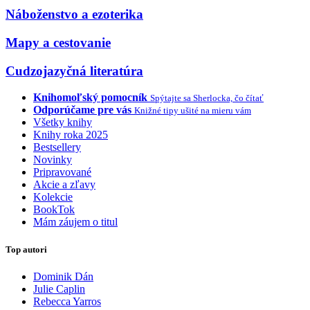
Náboženstvo a ezoterika
Mapy a cestovanie
Cudzojazyčná literatúra
Knihomoľský pomocník
Spýtajte sa Sherlocka, čo čítať
Odporúčame pre vás
Knižné tipy ušité na mieru vám
Všetky knihy
Knihy roka 2025
Bestsellery
Novinky
Pripravované
Akcie a zľavy
Kolekcie
BookTok
Mám záujem o titul
Top autori
Dominik Dán
Julie Caplin
Rebecca Yarros