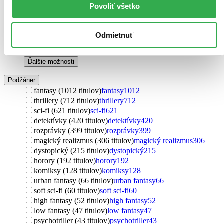
texty (4 tituly)
texty
4
Povoliť všetko
postrehy (4 tituly)
postrehy
4
úvahy (3 tituly)
úvahy
3
esej (3 tituly)
esej
3
Odmietnuť
povesti (2 tituly)
povesti
2
reportáže (2 tituly)
reportáže
2
Ďalšie možnosti
Podžáner
fantasy (1012 titulov)
fantasy
1012
thrillery (712 titulov)
thrillery
712
sci-fi (621 titulov)
sci-fi
621
detektívky (420 titulov)
detektívky
420
rozprávky (399 titulov)
rozprávky
399
magický realizmus (306 titulov)
magický realizmus
306
dystopický (215 titulov)
dystopický
215
horory (192 titulov)
horory
192
komiksy (128 titulov)
komiksy
128
urban fantasy (66 titulov)
urban fantasy
66
soft sci-fi (60 titulov)
soft sci-fi
60
high fantasy (52 titulov)
high fantasy
52
low fantasy (47 titulov)
low fantasy
47
psychotriller (43 titulov)
psychotriller
43