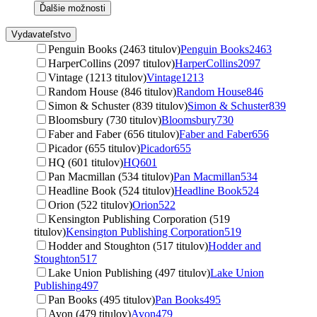
Ďalšie možnosti
Vydavateľstvo
Penguin Books (2463 titulov)
Penguin Books
2463
HarperCollins (2097 titulov)
HarperCollins
2097
Vintage (1213 titulov)
Vintage
1213
Random House (846 titulov)
Random House
846
Simon & Schuster (839 titulov)
Simon & Schuster
839
Bloomsbury (730 titulov)
Bloomsbury
730
Faber and Faber (656 titulov)
Faber and Faber
656
Picador (655 titulov)
Picador
655
HQ (601 titulov)
HQ
601
Pan Macmillan (534 titulov)
Pan Macmillan
534
Headline Book (524 titulov)
Headline Book
524
Orion (522 titulov)
Orion
522
Kensington Publishing Corporation (519
titulov)
Kensington Publishing Corporation
519
Hodder and Stoughton (517 titulov)
Hodder and
Stoughton
517
Lake Union Publishing (497 titulov)
Lake Union
Publishing
497
Pan Books (495 titulov)
Pan Books
495
Avon (479 titulov)
Avon
479