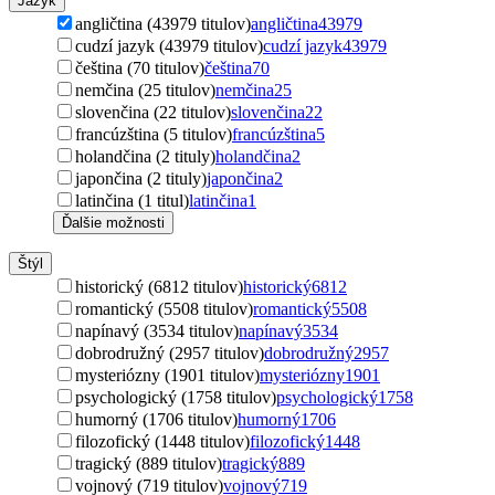
Jazyk
angličtina (43979 titulov)
angličtina
43979
cudzí jazyk (43979 titulov)
cudzí jazyk
43979
čeština (70 titulov)
čeština
70
nemčina (25 titulov)
nemčina
25
slovenčina (22 titulov)
slovenčina
22
francúzština (5 titulov)
francúzština
5
holandčina (2 tituly)
holandčina
2
japončina (2 tituly)
japončina
2
latinčina (1 titul)
latinčina
1
Ďalšie možnosti
Štýl
historický (6812 titulov)
historický
6812
romantický (5508 titulov)
romantický
5508
napínavý (3534 titulov)
napínavý
3534
dobrodružný (2957 titulov)
dobrodružný
2957
mysteriózny (1901 titulov)
mysteriózny
1901
psychologický (1758 titulov)
psychologický
1758
humorný (1706 titulov)
humorný
1706
filozofický (1448 titulov)
filozofický
1448
tragický (889 titulov)
tragický
889
vojnový (719 titulov)
vojnový
719