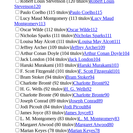
Robert Louis Stevenson (120 titulov)
Robert Louis
Stevenson
120
Paulo Coelho (115 titulov)
Paulo Coelho
115
Lucy Maud Montgomery (113 titulov)
Lucy Maud
Montgomery
113
Oscar Wilde (112 titulov)
Oscar Wilde
112
Nicholas Sparks (111 titulov)
Nicholas Sparks
111
Louisa May Alcott (111 titulov)
Louisa May Alcott
111
Jeffrey Archer (109 titulov)
Jeffrey Archer
109
Arthur Conan Doyle (104 titulov)
Arthur Conan Doyle
104
Jack London (104 titulov)
Jack London
104
Haruki Murakami (103 titulov)
Haruki Murakami
103
F. Scott Fitzgerald (101 titulov)
F. Scott Fitzgerald
101
Bram Stoker (94 titulov)
Bram Stoker
94
Charlotte Brontë (92 titulov)
Charlotte Brontë
92
H. G. Wells (92 titulov)
H. G. Wells
92
Charlotte Bronte (90 titulov)
Charlotte Bronte
90
Joseph Conrad (89 titulov)
Joseph Conrad
89
Jodi Picoult (84 titulov)
Jodi Picoult
84
James Joyce (83 titulov)
James Joyce
83
L. M. Montgomery (83 titulov)
L. M. Montgomery
83
Margaret Atwood (80 titulov)
Margaret Atwood
80
Marian Keyes (78 titulov)
Marian Keyes
78