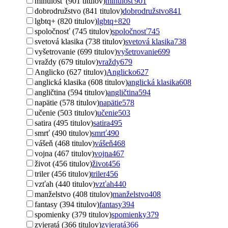
minulosť (901 titulov)
minulosť
901
dobrodružstvo (841 titulov)
dobrodružstvo
841
lgbtq+ (820 titulov)
lgbtq+
820
spoločnosť (745 titulov)
spoločnosť
745
svetová klasika (738 titulov)
svetová klasika
738
vyšetrovanie (699 titulov)
vyšetrovanie
699
vraždy (679 titulov)
vraždy
679
Anglicko (627 titulov)
Anglicko
627
anglická klasika (608 titulov)
anglická klasika
608
angličtina (594 titulov)
angličtina
594
napätie (578 titulov)
napätie
578
učenie (503 titulov)
učenie
503
satira (495 titulov)
satira
495
smrť (490 titulov)
smrť
490
vášeň (468 titulov)
vášeň
468
vojna (467 titulov)
vojna
467
život (456 titulov)
život
456
triler (456 titulov)
triler
456
vzťah (440 titulov)
vzťah
440
manželstvo (408 titulov)
manželstvo
408
fantasy (394 titulov)
fantasy
394
spomienky (379 titulov)
spomienky
379
zvieratá (366 titulov)
zvieratá
366