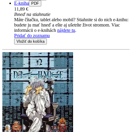
E-kniha
PDF
11,89 €
Ihneď na stiahnutie
Máte čítačku, tablet alebo mobil? Stiahnite si do nich e-knihu:
budete ju mať hneď a ešte aj ušetríte život stromom. Viac
informácii o e-knihách
nájdete tu
.
Pridať do zoznamu
Vložiť do košíka