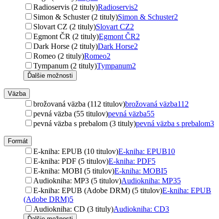
Radioservis (2 tituly)
Radioservis
2
Simon & Schuster (2 tituly)
Simon & Schuster
2
Slovart CZ (2 tituly)
Slovart CZ
2
Egmont ČR (2 tituly)
Egmont ČR
2
Dark Horse (2 tituly)
Dark Horse
2
Romeo (2 tituly)
Romeo
2
Tympanum (2 tituly)
Tympanum
2
Ďalšie možnosti
Väzba
brožovaná väzba (112 titulov)
brožovaná väzba
112
pevná väzba (55 titulov)
pevná väzba
55
pevná väzba s prebalom (3 tituly)
pevná väzba s prebalom
3
Formát
E-kniha: EPUB (10 titulov)
E-kniha: EPUB
10
E-kniha: PDF (5 titulov)
E-kniha: PDF
5
E-kniha: MOBI (5 titulov)
E-kniha: MOBI
5
Audiokniha: MP3 (5 titulov)
Audiokniha: MP3
5
E-kniha: EPUB (Adobe DRM) (5 titulov)
E-kniha: EPUB
(Adobe DRM)
5
Audiokniha: CD (3 tituly)
Audiokniha: CD
3
Ďalšie možnosti