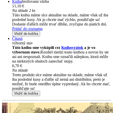
Kniha
brožovaná väzba
11,10 €
Na sklade 2 ks
Túto knihu máme síce aktuálne na sklade, máme však už iba
posledné kusy. Ak ju chcete mať rýchlo, ponáhľajte sa!
Dodanie ďalších môže trvať dlhšie, zvyčajne do piatich dní.
Pridať do zoznamu
Vložiť do košíka
Čítaná
výborný stav
Túto knihu sme vykúpili cez
Knihovrátok
a je vo
výbornom stave.
Rozdiel medzi touto knihou a novou by ste
asi ani nespoznali. Knihu sme označili nálepkou, ktorá môže
na niektorých obaloch zanechať stopy.
6,70 €
Na sklade
Tento produkt síce máme aktuálne na sklade, máme však už
iba posledné kusy a ďalšie už nemá ani distribútor, preto je
možné, že bude onedlho úplne vypredaný. Ak ho chcete mať,
ponáhľajte sa!
Vložiť do košíka