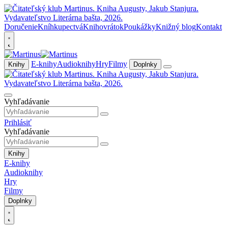
Doručenie
Kníhkupectvá
Knihovrátok
Poukážky
Knižný blog
Kontakt
E-knihy
Audioknihy
Hry
Filmy
Knihy
Doplnky
Vyhľadávanie
Prihlásiť
Vyhľadávanie
Knihy
E-knihy
Audioknihy
Hry
Filmy
Doplnky