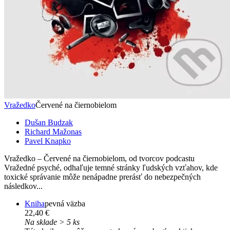
Vražedko
Červené na čiernobielom
Dušan Budzak
Richard Mažonas
Pavel Knapko
Vražedko – Červené na čiernobielom, od tvorcov podcastu
Vražedné psyché, odhaľuje temné stránky ľudských vzťahov, kde
toxické správanie môže nenápadne prerásť do nebezpečných
následkov...
Kniha
pevná väzba
22,40 €
Na sklade > 5 ks