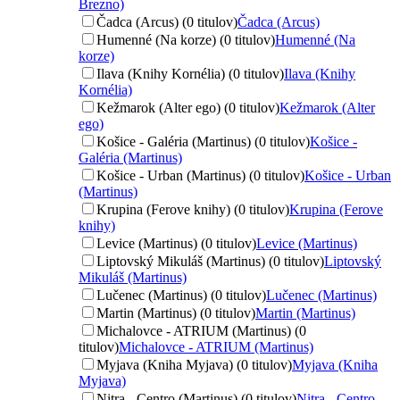
Brezno)
Čadca (Arcus) (0 titulov)
Čadca (Arcus)
Humenné (Na korze) (0 titulov)
Humenné (Na
korze)
Ilava (Knihy Kornélia) (0 titulov)
Ilava (Knihy
Kornélia)
Kežmarok (Alter ego) (0 titulov)
Kežmarok (Alter
ego)
Košice - Galéria (Martinus) (0 titulov)
Košice -
Galéria (Martinus)
Košice - Urban (Martinus) (0 titulov)
Košice - Urban
(Martinus)
Krupina (Ferove knihy) (0 titulov)
Krupina (Ferove
knihy)
Levice (Martinus) (0 titulov)
Levice (Martinus)
Liptovský Mikuláš (Martinus) (0 titulov)
Liptovský
Mikuláš (Martinus)
Lučenec (Martinus) (0 titulov)
Lučenec (Martinus)
Martin (Martinus) (0 titulov)
Martin (Martinus)
Michalovce - ATRIUM (Martinus) (0
titulov)
Michalovce - ATRIUM (Martinus)
Myjava (Kniha Myjava) (0 titulov)
Myjava (Kniha
Myjava)
Nitra - Centro (Martinus) (0 titulov)
Nitra - Centro