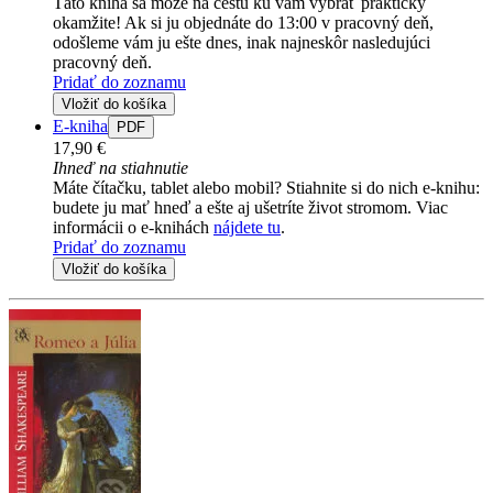
Táto kniha sa môže na cestu ku vám vybrať prakticky
okamžite! Ak si ju objednáte do 13:00 v pracovný deň,
odošleme vám ju ešte dnes, inak najneskôr nasledujúci
pracovný deň.
Pridať do zoznamu
Vložiť do košíka
E-kniha
PDF
17,90 €
Ihneď na stiahnutie
Máte čítačku, tablet alebo mobil? Stiahnite si do nich e-knihu:
budete ju mať hneď a ešte aj ušetríte život stromom. Viac
informácii o e-knihách
nájdete tu
.
Pridať do zoznamu
Vložiť do košíka