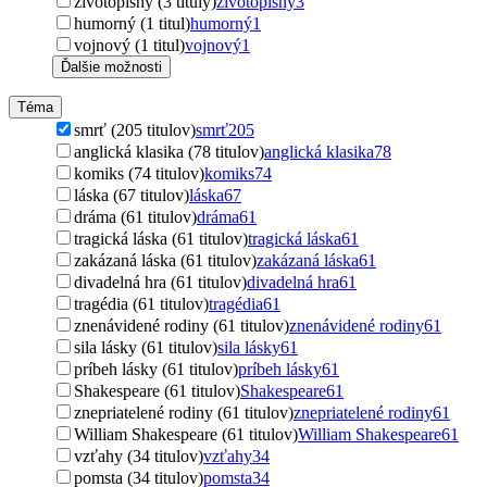
životopisný (3 tituly)
životopisný
3
humorný (1 titul)
humorný
1
vojnový (1 titul)
vojnový
1
Ďalšie možnosti
Téma
smrť (205 titulov)
smrť
205
anglická klasika (78 titulov)
anglická klasika
78
komiks (74 titulov)
komiks
74
láska (67 titulov)
láska
67
dráma (61 titulov)
dráma
61
tragická láska (61 titulov)
tragická láska
61
zakázaná láska (61 titulov)
zakázaná láska
61
divadelná hra (61 titulov)
divadelná hra
61
tragédia (61 titulov)
tragédia
61
znenávidené rodiny (61 titulov)
znenávidené rodiny
61
sila lásky (61 titulov)
sila lásky
61
príbeh lásky (61 titulov)
príbeh lásky
61
Shakespeare (61 titulov)
Shakespeare
61
znepriatelené rodiny (61 titulov)
znepriatelené rodiny
61
William Shakespeare (61 titulov)
William Shakespeare
61
vzťahy (34 titulov)
vzťahy
34
pomsta (34 titulov)
pomsta
34