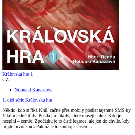
Královská hra 1
CZ
Nobuaki Kanazawa
1. diel série
Královská hra
Někdo, kdo si říká Král, začne přes mobily posílat tajemné SMS-ky
žákům jedné třídy. Posílá jim úkoly, které musejí splnit. Kdo je
nesplní – zemře. Zpočátku je to čistě legrace, ale jen do chvíle, kdy
přijde první smrt. Pak už je to souboj s časem...