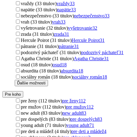
vraždy (33 titulov)
vraždy
33
napätie (33 titulov)
napätie
33
nebezpečenstvo (33 titulov)
nebezpečenstvo
33
vrah (33 titulov)
vrah
33
vyšetrovanie (32 titulov)
vyšetrovanie
32
zrada (31 titulov)
zrada
31
Hercule Poirot (31 titulov)
Hercule Poirot
31
pátranie (31 titulov)
pátranie
31
podozrivý páchateľ (31 titulov)
podozrivý páchateľ
31
Agatha Christie (31 titulov)
Agatha Christie
31
osud (18 titulov)
osud
18
absurdita (18 titulov)
absurdita
18
sociálny román (18 titulov)
sociálny román
18
Ďalšie možnosti
Pre koho
pre ženy (112 titulov)
pre ženy
112
pre mužov (112 titulov)
pre mužov
112
new adult (83 titulov)
new adult
83
pre dospelých (83 titulov)
pre dospelých
83
young adult (71 titulov)
young adult
71
pre deti a mládež (4 tituly)
pre deti a mládež
4