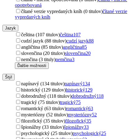
opotrebovaná
čítané verzie vypredaných kníh (0 titulov)
čítané verzie
vypredaných kníh
Jazyk
čeština (107 titulov)
čeština
107
cudzí jazyk (88 titulov)
cudzí jazyk
88
angličtina (85 titulov)
angličtina
85
slovenčina (20 titulov)
slovenčina
20
nemčina (3 tituly)
nemčina
3
Ďalšie možnosti
Štýl
napínavý (134 titulov)
napínavý
134
historický (129 titulov)
historický
129
dobrodružný (118 titulov)
dobrodružný
118
tragický (75 titulov)
tragický
75
romantický (63 titulov)
romantický
63
mysteriózny (52 titulov)
mysteriózny
52
filozofický (35 titulov)
filozofický
35
špionážny (33 titulov)
špionážny
33
psychologický (25 titulov)
psychologický
25