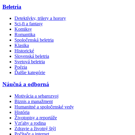
Beletria
Detektívky, trilery a horory
Sci-fi a fantasy
Komiksy
Romantika
Spoločenská beletria
Klasika
Historické
Slovenská beletria
Svetová beletria
Poézia
Ďalšie kategórie
Náučná a odborná
Motivácia a sebarozvoj
Biznis a manažment
Humanitné a spoločenské vedy
História
Životopisy a reportáže
Vzťahy a rodina
Zdravie a životný štýl
Počítače a internet