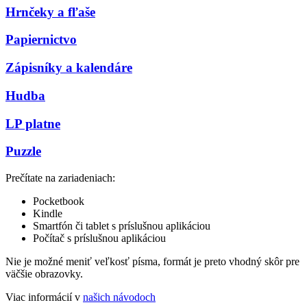
Hrnčeky a fľaše
Papiernictvo
Zápisníky a kalendáre
Hudba
LP platne
Puzzle
Prečítate na zariadeniach:
Pocketbook
Kindle
Smartfón či tablet s príslušnou aplikáciou
Počítač s príslušnou aplikáciou
Nie je možné meniť veľkosť písma, formát je preto vhodný skôr pre
väčšie obrazovky.
Viac informácií v
našich návodoch