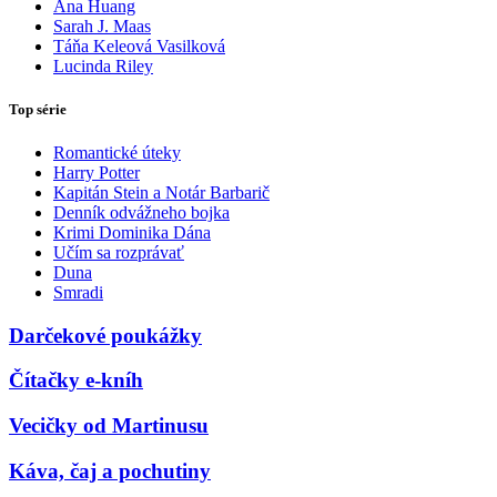
Ana Huang
Sarah J. Maas
Táňa Keleová Vasilková
Lucinda Riley
Top série
Romantické úteky
Harry Potter
Kapitán Stein a Notár Barbarič
Denník odvážneho bojka
Krimi Dominika Dána
Učím sa rozprávať
Duna
Smradi
Darčekové poukážky
Čítačky e-kníh
Vecičky od Martinusu
Káva, čaj a pochutiny