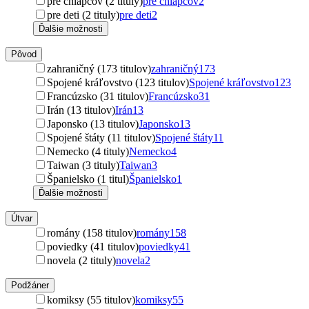
pre chlapcov (2 tituly)
pre chlapcov
2
pre deti (2 tituly)
pre deti
2
Ďalšie možnosti
Pôvod
zahraničný (173 titulov)
zahraničný
173
Spojené kráľovstvo (123 titulov)
Spojené kráľovstvo
123
Francúzsko (31 titulov)
Francúzsko
31
Irán (13 titulov)
Irán
13
Japonsko (13 titulov)
Japonsko
13
Spojené štáty (11 titulov)
Spojené štáty
11
Nemecko (4 tituly)
Nemecko
4
Taiwan (3 tituly)
Taiwan
3
Španielsko (1 titul)
Španielsko
1
Ďalšie možnosti
Útvar
romány (158 titulov)
romány
158
poviedky (41 titulov)
poviedky
41
novela (2 tituly)
novela
2
Podžáner
komiksy (55 titulov)
komiksy
55