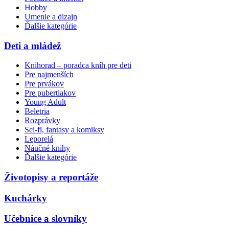
Hobby
Umenie a dizajn
Ďalšie kategórie
Deti a mládež
Knihorad – poradca kníh pre deti
Pre najmenších
Pre prvákov
Pre pubertiakov
Young Adult
Beletria
Rozprávky
Sci-fi, fantasy a komiksy
Leporelá
Náučné knihy
Ďalšie kategórie
Životopisy a reportáže
Kuchárky
Učebnice a slovníky