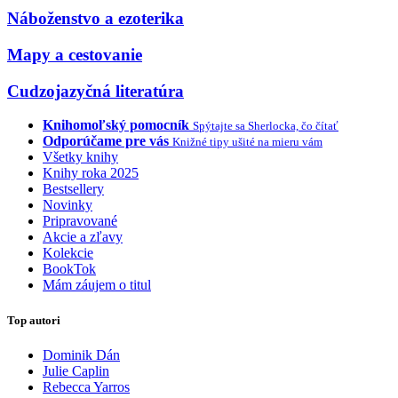
Náboženstvo a ezoterika
Mapy a cestovanie
Cudzojazyčná literatúra
Knihomoľský pomocník
Spýtajte sa Sherlocka, čo čítať
Odporúčame pre vás
Knižné tipy ušité na mieru vám
Všetky knihy
Knihy roka 2025
Bestsellery
Novinky
Pripravované
Akcie a zľavy
Kolekcie
BookTok
Mám záujem o titul
Top autori
Dominik Dán
Julie Caplin
Rebecca Yarros