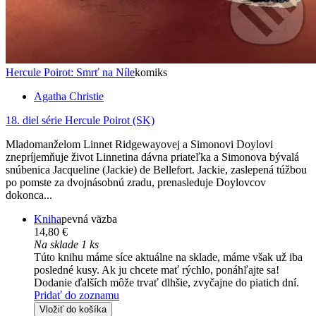
Hercule Poirot: Smrť na Níle
komiks
Agatha Christie
18. diel série
Hercule Poirot (SK)
Mladomanželom Linnet Ridgewayovej a Simonovi Doylovi
znepríjemňuje život Linnetina dávna priateľka a Simonova bývalá
snúbenica Jacqueline (Jackie) de Bellefort. Jackie, zaslepená túžbou
po pomste za dvojnásobnú zradu, prenasleduje Doylovcov
dokonca...
Kniha
pevná väzba
14,80 €
Na sklade 1 ks
Túto knihu máme síce aktuálne na sklade, máme však už iba
posledné kusy. Ak ju chcete mať rýchlo, ponáhľajte sa!
Dodanie ďalších môže trvať dlhšie, zvyčajne do piatich dní.
Pridať do zoznamu
Vložiť do košíka