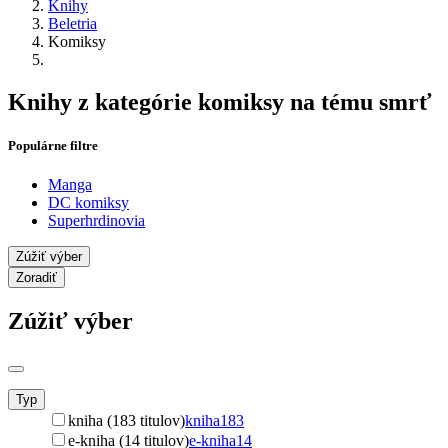
Knihy
Beletria
Komiksy
Knihy z kategórie komiksy na tému smrť
Populárne filtre
Manga
DC komiksy
Superhrdinovia
Zúžiť výber
Zoradiť
Zúžiť výber
Typ
kniha (183 titulov)
kniha
183
e-kniha (14 titulov)
e-kniha
14