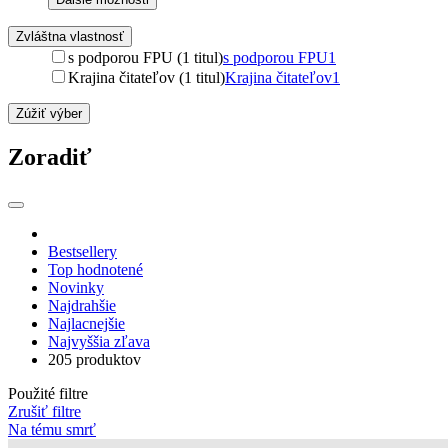
Zvláštna vlastnosť
s podporou FPU (1 titul)
s podporou FPU
1
Krajina čitateľov (1 titul)
Krajina čitateľov
1
Zúžiť výber
Zoradiť
Bestsellery
Top hodnotené
Novinky
Najdrahšie
Najlacnejšie
Najvyššia zľava
205 produktov
Použité filtre
Zrušiť filtre
Na tému smrť