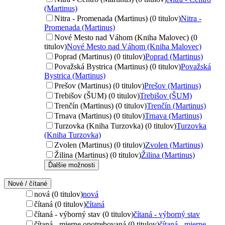
(Martinus)
Nitra - Promenada (Martinus) (0 titulov)
Nitra -
Promenada (Martinus)
Nové Mesto nad Váhom (Kniha Malovec) (0
titulov)
Nové Mesto nad Váhom (Kniha Malovec)
Poprad (Martinus) (0 titulov)
Poprad (Martinus)
Považská Bystrica (Martinus) (0 titulov)
Považská
Bystrica (Martinus)
Prešov (Martinus) (0 titulov)
Prešov (Martinus)
Trebišov (ŠUM) (0 titulov)
Trebišov (ŠUM)
Trenčín (Martinus) (0 titulov)
Trenčín (Martinus)
Trnava (Martinus) (0 titulov)
Trnava (Martinus)
Turzovka (Kniha Turzovka) (0 titulov)
Turzovka
(Kniha Turzovka)
Zvolen (Martinus) (0 titulov)
Zvolen (Martinus)
Žilina (Martinus) (0 titulov)
Žilina (Martinus)
Ďalšie možnosti
Nové / čítané
nová (0 titulov)
nová
čítaná (0 titulov)
čítaná
čítaná - výborný stav (0 titulov)
čítaná - výborný stav
čítaná - mierne opotrebovaná (0 titulov)
čítaná - mierne