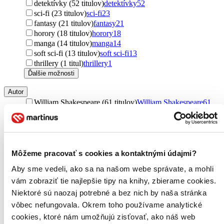
detektívky (52 titulov)
detektívky
52
sci-fi (23 titulov)
sci-fi
23
fantasy (21 titulov)
fantasy
21
horory (18 titulov)
horory
18
manga (14 titulov)
manga
14
soft sci-fi (13 titulov)
soft sci-fi
13
thrillery (1 titul)
thrillery
1
Ďalšie možnosti
Autor
William Shakespeare (61 titulov)
William Shakespeare
61
Agatha Christie (31 titulov)
Agatha Christie
31
Albert Camus (18 titulov)
Albert Camus
18
Robert Louis Stevenson (17 titulov)
Robert Louis
Stevenson
17
Mary Shelley (11 titulov)
Mary Shelley
11
Môžeme pracovať s cookies a kontaktnými údajmi?
Mary Wollstonecraft Shelley (11 titulov)
Mary
Aby sme vedeli, ako sa na našom webe správate, a mohli
Wollstonecraft Shelley
11
Robert Kirkman (4 tituly)
Robert Kirkman
4
vám zobraziť tie najlepšie tipy na knihy, zbierame cookies.
Mikaël Ross (4 tituly)
Mikaël Ross
4
Niektoré sú naozaj potrebné a bez nich by naša stránka
Mikael Ross (4 tituly)
Mikael Ross
4
vôbec nefungovala. Okrem toho používame analytické
James O'Barr (3 tituly)
James O'Barr
3
cookies, ktoré nám umožňujú zisťovať, ako náš web
Louis Robert Stevenson (3 tituly)
Louis Robert Stevenson
3