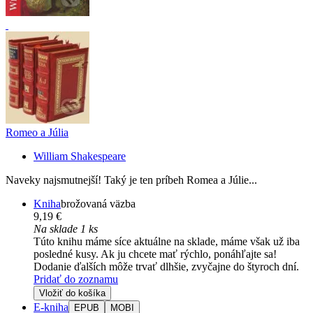
Romeo a Júlia
William Shakespeare
Naveky najsmutnejší! Taký je ten príbeh Romea a Júlie...
Kniha
brožovaná väzba
9,19 €
Na sklade 1 ks
Túto knihu máme síce aktuálne na sklade, máme však už iba
posledné kusy. Ak ju chcete mať rýchlo, ponáhľajte sa!
Dodanie ďalších môže trvať dlhšie, zvyčajne do štyroch dní.
Pridať do zoznamu
Vložiť do košíka
E-kniha
EPUB
MOBI