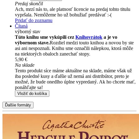
Predaj skončil
Ach, mrzí nás to, ale platnosť licencie na predaj tohto titulu
vypršala. Nemôžeme ho už bohužiaľ predávať :-(
Pridať do zoznamu
Čítaná
výborný stav
Túto knihu sme vykúpili cez
Knihovrátok
a je vo
výbornom stave.
Rozdiel medzi touto knihou a novou by ste
asi ani nespoznali. Knihu sme označili nálepkou, ktorá môže
na niektorých obaloch zanechať stopy.
5,90 €
Na sklade
Tento produkt síce máme aktuálne na sklade, máme však už
iba posledné kusy a ďalšie už nemá ani distribútor, preto je
možné, že bude onedlho úplne vypredaný. Ak ho chcete mať,
ponáhľajte sa!
Vložiť do košíka
Ďalšie formáty