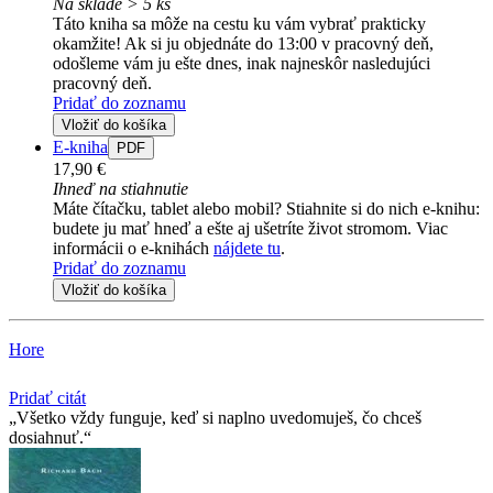
Na sklade > 5 ks
Táto kniha sa môže na cestu ku vám vybrať prakticky
okamžite! Ak si ju objednáte do 13:00 v pracovný deň,
odošleme vám ju ešte dnes, inak najneskôr nasledujúci
pracovný deň.
Pridať do zoznamu
Vložiť do košíka
E-kniha
PDF
17,90 €
Ihneď na stiahnutie
Máte čítačku, tablet alebo mobil? Stiahnite si do nich e-knihu:
budete ju mať hneď a ešte aj ušetríte život stromom. Viac
informácii o e-knihách
nájdete tu
.
Pridať do zoznamu
Vložiť do košíka
Hore
Pridať citát
Všetko vždy funguje, keď si naplno uvedomuješ, čo chceš
dosiahnuť.