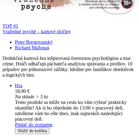
TOP #1
Vražedné psyché – kartové zločiny
Peter Brestovanský
Richard Mažonas
Dedukčná kartová hra inšpirovaná forenznou psychológiou a true
crime. Hráči odhaľujú páchateľa analýzou správania a profilov. 10
prípadov pre jednorazové zážitky. Ideálne pre fanúšikov detektívok
a logických hier.
Hra
18,90 €
Na sklade > 5 ks
Tento produkt sa môže na cestu ku vám vybrať prakticky
okamžite! Ak si ho objednáte do 13:00 v pracovný deň,
odošleme vám ho ešte dnes, inak najneskôr nasledujúci
pracovný deň.
Pridať do zoznamu
Vložiť do košíka