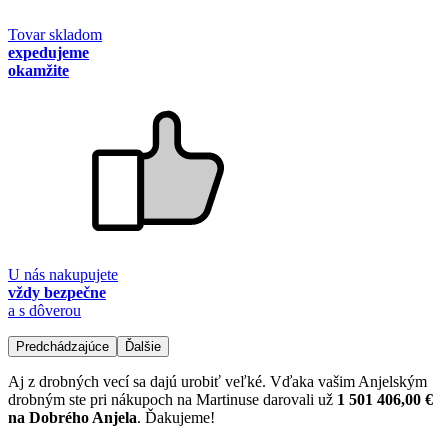
Tovar skladom
expedujeme
okamžite
U nás nakupujete
vždy bezpečne
a s dôverou
Predchádzajúce
Ďalšie
Aj z drobných vecí sa dajú urobiť veľké. Vďaka vašim Anjelským
drobným ste pri nákupoch na Martinuse darovali už
1 501 406,00 €
na Dobrého Anjela
. Ďakujeme!