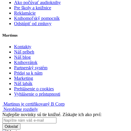
Ako počúvať audioknihy
Pre školy a knižnice
Reklamácie
Knihomoľský pomocník
Odstúpiť od zmluvy
Martinus
Kontakty
Náš príbeh
Náš blog
Knihovrátok
Partnerský systém
Pridaj sa k nám
Marketing
Náš labák
Prehlásenie o cookies
Vyhlásenie o prístupnosti
Martinus je certifikovaný B Corp
Nerobíme rozdiely
Najlepšie novinky sú tie knižné. Získajte ich ako prví:
Odoslať