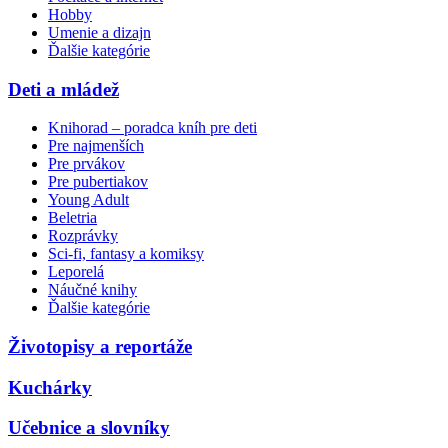
Hobby
Umenie a dizajn
Ďalšie kategórie
Deti a mládež
Knihorad – poradca kníh pre deti
Pre najmenších
Pre prvákov
Pre pubertiakov
Young Adult
Beletria
Rozprávky
Sci-fi, fantasy a komiksy
Leporelá
Náučné knihy
Ďalšie kategórie
Životopisy a reportáže
Kuchárky
Učebnice a slovníky