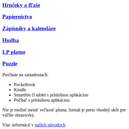
Hrnčeky a fľaše
Papiernictvo
Zápisníky a kalendáre
Hudba
LP platne
Puzzle
Prečítate na zariadeniach:
Pocketbook
Kindle
Smartfón či tablet s príslušnou aplikáciou
Počítač s príslušnou aplikáciou
Nie je možné meniť veľkosť písma, formát je preto vhodný skôr pre
väčšie obrazovky.
Viac informácií v
našich návodoch