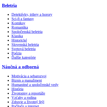
Beletria
Detektívky, trilery a horory
Sci-fi a fantasy
Komiksy
Romantika
Spoločenská beletria
Klasika
Historické
Slovenská beletria
Svetová beletria
Poézia
Ďalšie kategórie
Náučná a odborná
Motivácia a sebarozvoj
Biznis a manažment
Humanitné a spoločenské vedy
História
Životopisy a reportáže
Vzťahy a rodina
Zdravie a životný štýl
Počítače a internet