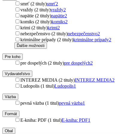
smrť (2 tituly)
smrť
2
vraždy (2 tituly)
vraždy
2
napätie (2 tituly)
napätie
2
komiks (2 tituly)
komiks
2
krimi (2 tituly)
krimi
2
nebezpečenstvo (2 tituly)
nebezpečenstvo
2
kriminálne prípady (2 tituly)
kriminálne prípady
2
Ďalšie možnosti
Pre koho
pre dospelých (2 tituly)
pre dospelých
2
Vydavateľstvo
INTEREZ MEDIA (2 tituly)
INTEREZ MEDIA
2
Ludopolis (1 titul)
Ludopolis
1
Väzba
pevná väzba (1 titul)
pevná väzba
1
Formát
E-kniha: PDF (1 titul)
E-kniha: PDF
1
Obal