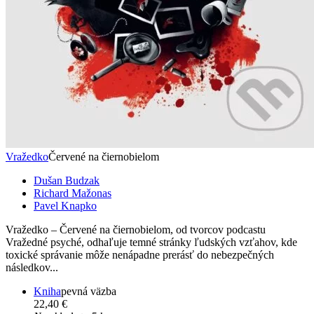
Vražedko
Červené na čiernobielom
Dušan Budzak
Richard Mažonas
Pavel Knapko
Vražedko – Červené na čiernobielom, od tvorcov podcastu
Vražedné psyché, odhaľuje temné stránky ľudských vzťahov, kde
toxické správanie môže nenápadne prerásť do nebezpečných
následkov...
Kniha
pevná väzba
22,40 €