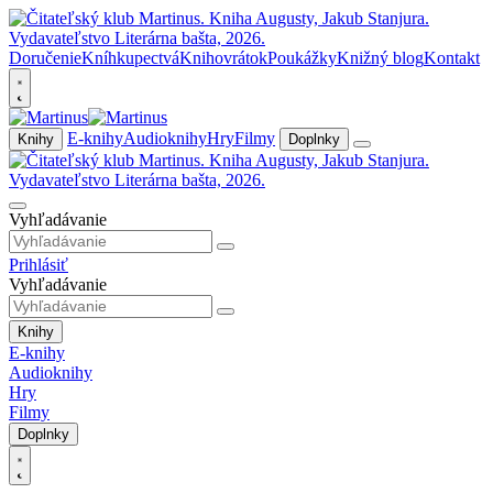
Doručenie
Kníhkupectvá
Knihovrátok
Poukážky
Knižný blog
Kontakt
E-knihy
Audioknihy
Hry
Filmy
Knihy
Doplnky
Vyhľadávanie
Prihlásiť
Vyhľadávanie
Knihy
E-knihy
Audioknihy
Hry
Filmy
Doplnky