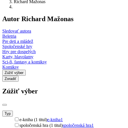
Richard Mažonas
Autor Richard Mažonas
Sledovať autora
Beletria
Pre deti a mládež
Spoločenské hry
Hry pre dospelých
Karty, hlavolamy
Sci-fi, fantasy a komiksy
Komiksy
Zúžiť výber
Zoradiť
Zúžiť výber
Typ
e-kniha (1 titul)
e-kniha
1
spoločenská hra (1 titul)
spoločenská hra
1