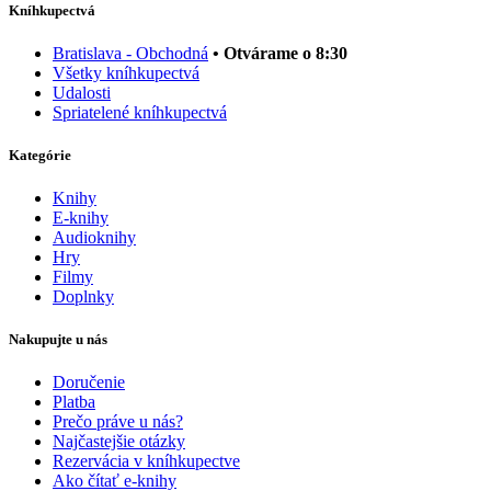
Kníhkupectvá
Bratislava - Obchodná
• Otvárame o 8:30
Všetky kníhkupectvá
Udalosti
Spriatelené kníhkupectvá
Kategórie
Knihy
E-knihy
Audioknihy
Hry
Filmy
Doplnky
Nakupujte u nás
Doručenie
Platba
Prečo práve u nás?
Najčastejšie otázky
Rezervácia v kníhkupectve
Ako čítať e-knihy