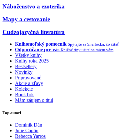
Náboženstvo a ezoterika
Mapy a cestovanie
Cudzojazyčná literatúra
Knihomoľský pomocník
Spýtajte sa Sherlocka, čo čítať
Odporúčame pre vás
Knižné tipy ušité na mieru vám
Všetky knihy
Knihy roka 2025
Bestsellery
Novinky
Pripravované
Akcie a zľavy
Kolekcie
BookTok
Mám záujem o titul
Top autori
Dominik Dán
Julie Caplin
Rebecca Yarros