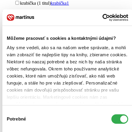
krabička (1 titul)
krabička
1
Zúžiť výber
Zoradiť
Môžeme pracovať s cookies a kontaktnými údajmi?
Aby sme vedeli, ako sa na našom webe správate, a mohli
Bestsellery
vám zobraziť tie najlepšie tipy na knihy, zbierame cookies.
Top hodnotené
Niektoré sú naozaj potrebné a bez nich by naša stránka
Novinky
vôbec nefungovala. Okrem toho používame analytické
Najdrahšie
Najlacnejšie
cookies, ktoré nám umožňujú zisťovať, ako náš web
Najvyššia zľava
funguje, a stále ho pre vás zlepšovať. Personalizačné
cookies nám dovoľujú prispôsobovať stránku pre vašu
lepšiu orientáciu. Marketingové cookies nám zas
umožňujú zobrazenie relevantnej reklamy. Niektoré údaje
zdieľame aj s tretími stranami. Veľmi by nám pomohlo,
Výber
keby sme mohli používať všetky tieto cookies. Ďakujeme!
Potrebné
súhlasu