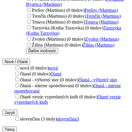
Bystrica (Martinus)
Prešov (Martinus) (0 titulov)
Prešov (Martinus)
Trenčín (Martinus) (0 titulov)
Trenčín (Martinus)
Trnava (Martinus) (0 titulov)
Trnava (Martinus)
Turzovka (Kniha Turzovka) (0 titulov)
Turzovka
(Kniha Turzovka)
Zvolen (Martinus) (0 titulov)
Zvolen (Martinus)
Žilina (Martinus) (0 titulov)
Žilina (Martinus)
Ďalšie možnosti
Nové / čítané
nová (0 titulov)
nová
čítaná (0 titulov)
čítaná
čítaná - výborný stav (0 titulov)
čítaná - výborný stav
čítaná - mierne opotrebovaná (0 titulov)
čítaná - mierne
opotrebovaná
čítané verzie vypredaných kníh (0 titulov)
čítané verzie
vypredaných kníh
Jazyk
slovenčina (3 tituly)
slovenčina
3
Téma