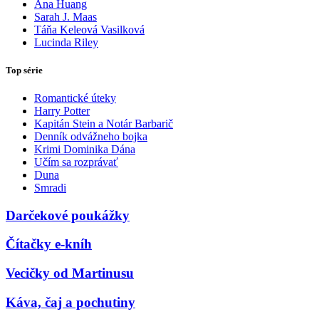
Ana Huang
Sarah J. Maas
Táňa Keleová Vasilková
Lucinda Riley
Top série
Romantické úteky
Harry Potter
Kapitán Stein a Notár Barbarič
Denník odvážneho bojka
Krimi Dominika Dána
Učím sa rozprávať
Duna
Smradi
Darčekové poukážky
Čítačky e-kníh
Vecičky od Martinusu
Káva, čaj a pochutiny