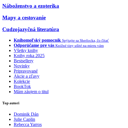
Náboženstvo a ezoterika
Mapy a cestovanie
Cudzojazyčná literatúra
Knihomoľský pomocník
Spýtajte sa Sherlocka, čo čítať
Odporúčame pre vás
Knižné tipy ušité na mieru vám
Všetky knihy
Knihy roka 2025
Bestsellery
Novinky
Pripravované
Akcie a zľavy
Kolekcie
BookTok
Mám záujem o titul
Top autori
Dominik Dán
Julie Caplin
Rebecca Yarros