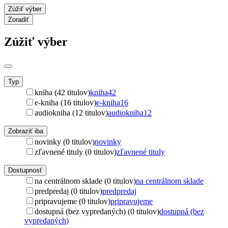
Zúžiť výber
Zoradiť
Zúžiť výber
Typ
kniha (42 titulov)
kniha
42
e-kniha (16 titulov)
e-kniha
16
audiokniha (12 titulov)
audiokniha
12
Zobraziť iba
novinky (0 titulov)
novinky
zľavnené tituly (0 titulov)
zľavnené tituly
Dostupnosť
na centrálnom sklade (0 titulov)
na centrálnom sklade
predpredaj (0 titulov)
predpredaj
pripravujeme (0 titulov)
pripravujeme
dostupná (bez vypredaných) (0 titulov)
dostupná (bez
vypredaných)