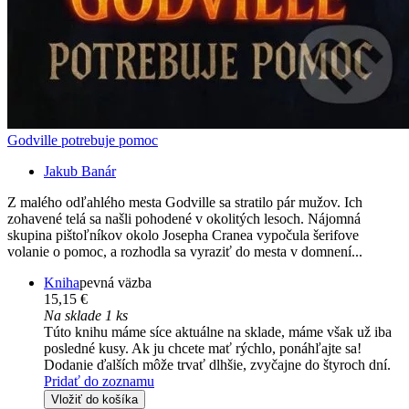
Godville potrebuje pomoc
Jakub Banár
Z malého odľahlého mesta Godville sa stratilo pár mužov. Ich
zohavené telá sa našli pohodené v okolitých lesoch. Nájomná
skupina pištoľníkov okolo Josepha Cranea vypočula šerifove
volanie o pomoc, a rozhodla sa vyraziť do mesta v domnení...
Kniha
pevná väzba
15,15 €
Na sklade 1 ks
Túto knihu máme síce aktuálne na sklade, máme však už iba
posledné kusy. Ak ju chcete mať rýchlo, ponáhľajte sa!
Dodanie ďalších môže trvať dlhšie, zvyčajne do štyroch dní.
Pridať do zoznamu
Vložiť do košíka