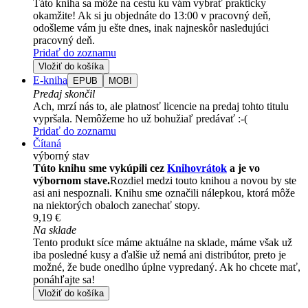
Táto kniha sa môže na cestu ku vám vybrať prakticky
okamžite! Ak si ju objednáte do 13:00 v pracovný deň,
odošleme vám ju ešte dnes, inak najneskôr nasledujúci
pracovný deň.
Pridať do zoznamu
Vložiť do košíka
E-kniha
EPUB
MOBI
Predaj skončil
Ach, mrzí nás to, ale platnosť licencie na predaj tohto titulu
vypršala. Nemôžeme ho už bohužiaľ predávať :-(
Pridať do zoznamu
Čítaná
výborný stav
Túto knihu sme vykúpili cez
Knihovrátok
a je vo
výbornom stave.
Rozdiel medzi touto knihou a novou by ste
asi ani nespoznali. Knihu sme označili nálepkou, ktorá môže
na niektorých obaloch zanechať stopy.
9,19 €
Na sklade
Tento produkt síce máme aktuálne na sklade, máme však už
iba posledné kusy a ďalšie už nemá ani distribútor, preto je
možné, že bude onedlho úplne vypredaný. Ak ho chcete mať,
ponáhľajte sa!
Vložiť do košíka