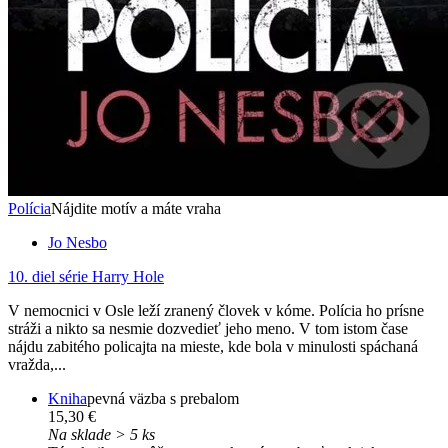
Polícia
Nájdite motív a máte vraha
Jo Nesbo
10. diel série
Harry Hole
V nemocnici v Osle leží zranený človek v kóme. Polícia ho prísne
stráži a nikto sa nesmie dozvedieť jeho meno. V tom istom čase
nájdu zabitého policajta na mieste, kde bola v minulosti spáchaná
vražda,...
Kniha
pevná väzba s prebalom
15,30 €
Na sklade > 5 ks