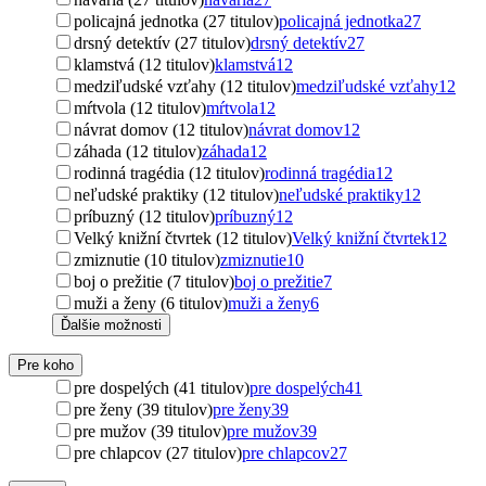
policajná jednotka (27 titulov)
policajná jednotka
27
drsný detektív (27 titulov)
drsný detektív
27
klamstvá (12 titulov)
klamstvá
12
medziľudské vzťahy (12 titulov)
medziľudské vzťahy
12
mŕtvola (12 titulov)
mŕtvola
12
návrat domov (12 titulov)
návrat domov
12
záhada (12 titulov)
záhada
12
rodinná tragédia (12 titulov)
rodinná tragédia
12
neľudské praktiky (12 titulov)
neľudské praktiky
12
príbuzný (12 titulov)
príbuzný
12
Velký knižní čtvrtek (12 titulov)
Velký knižní čtvrtek
12
zmiznutie (10 titulov)
zmiznutie
10
boj o prežitie (7 titulov)
boj o prežitie
7
muži a ženy (6 titulov)
muži a ženy
6
Ďalšie možnosti
Pre koho
pre dospelých (41 titulov)
pre dospelých
41
pre ženy (39 titulov)
pre ženy
39
pre mužov (39 titulov)
pre mužov
39
pre chlapcov (27 titulov)
pre chlapcov
27