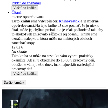
Pridať do zoznamu
Vložiť do košíka
Čítaná
mierne opotrebovaná
Túto knihu sme vykúpili cez
Knihovrátok
a je mierne
opotrebovaná.
Na tejto knihe už síce poznať, že ju niekto
čítal, môže jej chýbať prebal, nie je však poškodená tak, aby
to akokoľvek znižovalo zážitok z jej obsahu. Knihu sme
označili nálepkou, ktorá môže na niektorých obaloch
zanechať stopy.
12,02 €
Na sklade
Táto kniha sa môže na cestu ku vám vybrať prakticky
okamžite! Ak si ju objednáte do 13:00 v pracovný deň,
odošleme vám ju ešte dnes, inak najneskôr nasledujúci
pracovný deň.
Vložiť do košíka
Ďalšie formáty