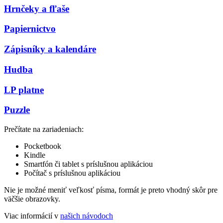
Hrnčeky a fľaše
Papiernictvo
Zápisníky a kalendáre
Hudba
LP platne
Puzzle
Prečítate na zariadeniach:
Pocketbook
Kindle
Smartfón či tablet s príslušnou aplikáciou
Počítač s príslušnou aplikáciou
Nie je možné meniť veľkosť písma, formát je preto vhodný skôr pre
väčšie obrazovky.
Viac informácií v
našich návodoch