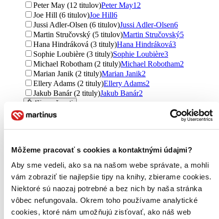
Peter May (12 titulov)
Peter May
12
Joe Hill (6 titulov)
Joe Hill
6
Jussi Adler-Olsen (6 titulov)
Jussi Adler-Olsen
6
Martin Stručovský (5 titulov)
Martin Stručovský
5
Hana Hindráková (3 tituly)
Hana Hindráková
3
Sophie Loubière (3 tituly)
Sophie Loubière
3
Michael Robotham (2 tituly)
Michael Robotham
2
Marian Janik (2 tituly)
Marian Janik
2
Ellery Adams (2 tituly)
Ellery Adams
2
Jakub Banár (2 tituly)
Jakub Banár
2
Ďalšie možnosti
Vydavateľstvo
OneHotBook (10 titulov)
OneHotBook
10
Host (9 titulov)
Host
9
Môžeme pracovať s cookies a kontaktnými údajmi?
Kniha Zlín (8 titulov)
Kniha Zlín
8
Motto (6 titulov)
Motto
6
Aby sme vedeli, ako sa na našom webe správate, a mohli
Ikar (5 titulov)
Ikar
5
vám zobraziť tie najlepšie tipy na knihy, zbierame cookies.
Plus (4 tituly)
Plus
4
Niektoré sú naozaj potrebné a bez nich by naša stránka
Random House (4 tituly)
Random House
4
Harvill Secker (4 tituly)
Harvill Secker
4
vôbec nefungovala. Okrem toho používame analytické
Alpress (3 tituly)
Alpress
3
cookies, ktoré nám umožňujú zisťovať, ako náš web