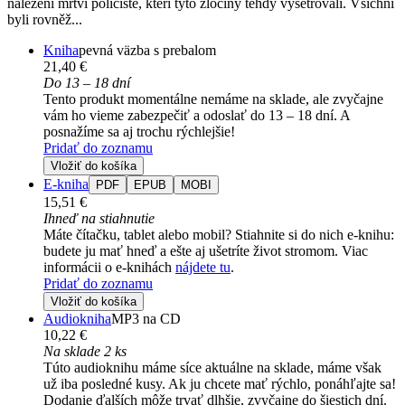
nalezeni mrtví policisté, kteří tyto zločiny tehdy vyšetřovali. Všichni
byli rovněž...
Kniha
pevná väzba s prebalom
21,40 €
Do 13 – 18 dní
Tento produkt momentálne nemáme na sklade, ale zvyčajne
vám ho vieme zabezpečiť a odoslať do 13 – 18 dní. A
posnažíme sa aj trochu rýchlejšie!
Pridať do zoznamu
Vložiť do košíka
E-kniha
PDF
EPUB
MOBI
15,51 €
Ihneď na stiahnutie
Máte čítačku, tablet alebo mobil? Stiahnite si do nich e-knihu:
budete ju mať hneď a ešte aj ušetríte život stromom. Viac
informácii o e-knihách
nájdete tu
.
Pridať do zoznamu
Vložiť do košíka
Audiokniha
MP3 na CD
10,22 €
Na sklade 2 ks
Túto audioknihu máme síce aktuálne na sklade, máme však
už iba posledné kusy. Ak ju chcete mať rýchlo, ponáhľajte sa!
Dodanie ďalších môže trvať dlhšie, zvyčajne do šiestich dní.