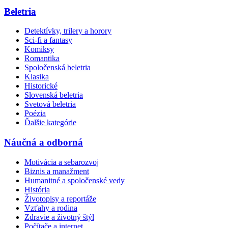
Beletria
Detektívky, trilery a horory
Sci-fi a fantasy
Komiksy
Romantika
Spoločenská beletria
Klasika
Historické
Slovenská beletria
Svetová beletria
Poézia
Ďalšie kategórie
Náučná a odborná
Motivácia a sebarozvoj
Biznis a manažment
Humanitné a spoločenské vedy
História
Životopisy a reportáže
Vzťahy a rodina
Zdravie a životný štýl
Počítače a internet