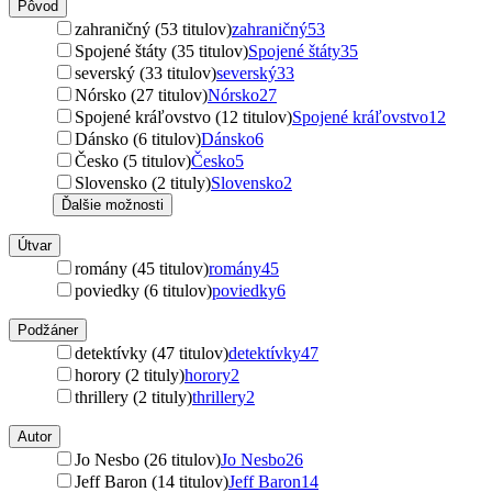
Pôvod
zahraničný (53 titulov)
zahraničný
53
Spojené štáty (35 titulov)
Spojené štáty
35
severský (33 titulov)
severský
33
Nórsko (27 titulov)
Nórsko
27
Spojené kráľovstvo (12 titulov)
Spojené kráľovstvo
12
Dánsko (6 titulov)
Dánsko
6
Česko (5 titulov)
Česko
5
Slovensko (2 tituly)
Slovensko
2
Ďalšie možnosti
Útvar
romány (45 titulov)
romány
45
poviedky (6 titulov)
poviedky
6
Podžáner
detektívky (47 titulov)
detektívky
47
horory (2 tituly)
horory
2
thrillery (2 tituly)
thrillery
2
Autor
Jo Nesbo (26 titulov)
Jo Nesbo
26
Jeff Baron (14 titulov)
Jeff Baron
14