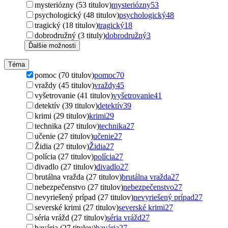
mysteriózny (53 titulov)
mysteriózny
53
psychologický (48 titulov)
psychologický
48
tragický (18 titulov)
tragický
18
dobrodružný (3 tituly)
dobrodružný
3
Ďalšie možnosti
Téma
pomoc (70 titulov)
pomoc
70
vraždy (45 titulov)
vraždy
45
vyšetrovanie (41 titulov)
vyšetrovanie
41
detektív (39 titulov)
detektív
39
krimi (29 titulov)
krimi
29
technika (27 titulov)
technika
27
učenie (27 titulov)
učenie
27
Židia (27 titulov)
Židia
27
polícia (27 titulov)
polícia
27
divadlo (27 titulov)
divadlo
27
brutálna vražda (27 titulov)
brutálna vražda
27
nebezpečenstvo (27 titulov)
nebezpečenstvo
27
nevyriešený prípad (27 titulov)
nevyriešený prípad
27
severské krimi (27 titulov)
severské krimi
27
séria vrážd (27 titulov)
séria vrážd
27
havária (27 titulov)
havária
27