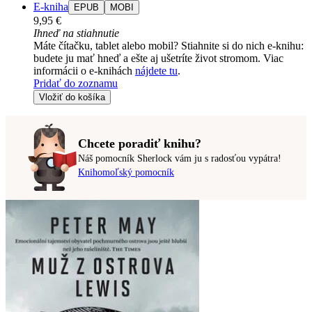
E-kniha
EPUB
MOBI
9,95 €
Ihneď na stiahnutie
Máte čítačku, tablet alebo mobil? Stiahnite si do nich e-knihu:
budete ju mať hneď a ešte aj ušetríte život stromom. Viac
informácii o e-knihách
nájdete tu
.
Pridať do zoznamu
Vložiť do košíka
Chcete poradiť knihu?
Náš pomocník Sherlock vám ju s radosťou vypátra!
Knihomoľský pomocník