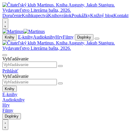
Doručenie
Kníhkupectvá
Knihovrátok
Poukážky
Knižný blog
Kontakt
E-knihy
Audioknihy
Hry
Filmy
Knihy
Doplnky
Vyhľadávanie
Prihlásiť
Vyhľadávanie
Knihy
E-knihy
Audioknihy
Hry
Filmy
Doplnky