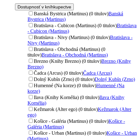
Dostupnosť v kníhkupectve
Banská Bystrica (Martinus) (0 titulov)
Banská
Bystrica (Martinus)
Bratislava - Cubicon (Martinus) (0 titulov)
Bratislava
- Cubicon (Martinus)
Bratislava - Nivy (Martinus) (0 titulov)
Bratislava -
Nivy (Martinus)
Bratislava - Obchodná (Martinus) (0
titulov)
Bratislava - Obchodná (Martinus)
Brezno (Knihy Brezno) (0 titulov)
Brezno (Knihy
Brezno)
Čadca (Arcus) (0 titulov)
Čadca (Arcus)
Dolný Kubín (Zrno) (0 titulov)
Dolný Kubín (Zrno)
Humenné (Na korze) (0 titulov)
Humenné (Na
korze)
Ilava (Knihy Kornélia) (0 titulov)
Ilava (Knihy
Kornélia)
Kežmarok (Alter ego) (0 titulov)
Kežmarok (Alter
ego)
Košice - Galéria (Martinus) (0 titulov)
Košice -
Galéria (Martinus)
Košice - Urban (Martinus) (0 titulov)
Košice - Urban
(Martinus)