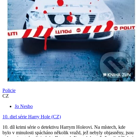
Policie
CZ
Jo Nesbo
10. diel série
Harry Hole (CZ)
10. díl krimi série o detektivu Harrym Holeovi. Na místech, kde
bylo v minulosti spácháno několik vražd, jež nebyly objasněny, jsou