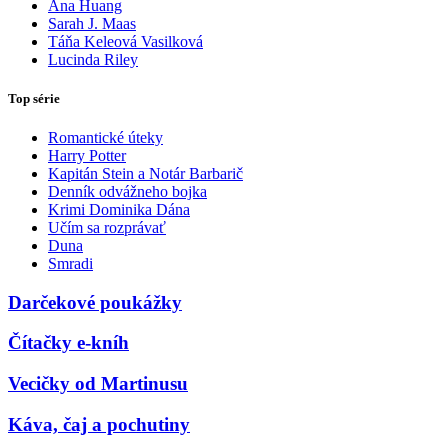
Ana Huang
Sarah J. Maas
Táňa Keleová Vasilková
Lucinda Riley
Top série
Romantické úteky
Harry Potter
Kapitán Stein a Notár Barbarič
Denník odvážneho bojka
Krimi Dominika Dána
Učím sa rozprávať
Duna
Smradi
Darčekové poukážky
Čítačky e-kníh
Vecičky od Martinusu
Káva, čaj a pochutiny