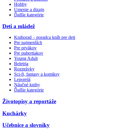
Hobby
Umenie a dizajn
Ďalšie kategórie
Deti a mládež
Knihorad – poradca kníh pre deti
Pre najmenších
Pre prvákov
Pre pubertiakov
Young Adult
Beletria
Rozprávky
Sci-fi, fantasy a komiksy
Leporelá
Náučné knihy
Ďalšie kategórie
Životopisy a reportáže
Kuchárky
Učebnice a slovníky