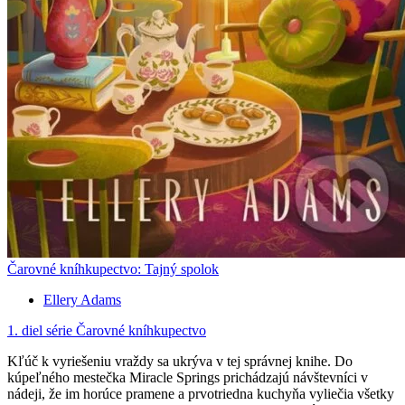
Čarovné kníhkupectvo: Tajný spolok
Ellery Adams
1. diel série
Čarovné kníhkupectvo
Kľúč k vyriešeniu vraždy sa ukrýva v tej správnej knihe. Do
kúpeľného mestečka Miracle Springs prichádzajú návštevníci v
nádeji, že im horúce pramene a prvotriedna kuchyňa vyliečia všetky