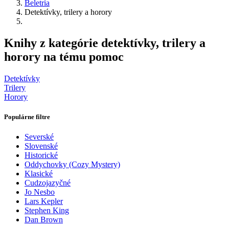
Beletria
Detektívky, trilery a horory
Knihy z kategórie detektívky, trilery a
horory na tému pomoc
Detektívky
Trilery
Horory
Populárne filtre
Severské
Slovenské
Historické
Oddychovky (Cozy Mystery)
Klasické
Cudzojazyčné
Jo Nesbo
Lars Kepler
Stephen King
Dan Brown