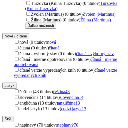
Turzovka (Kniha Turzovka) (0 titulov)
Turzovka
(Kniha Turzovka)
Zvolen (Martinus) (0 titulov)
Zvolen (Martinus)
Žilina (Martinus) (0 titulov)
Žilina (Martinus)
Ďalšie možnosti
Nové / čítané
nová (0 titulov)
nová
čítaná (0 titulov)
čítaná
čítaná - výborný stav (0 titulov)
čítaná - výborný stav
čítaná - mierne opotrebovaná (0 titulov)
čítaná - mierne
opotrebovaná
čítané verzie vypredaných kníh (0 titulov)
čítané verzie
vypredaných kníh
Jazyk
čeština (43 titulov)
čeština
43
slovenčina (14 titulov)
slovenčina
14
angličtina (13 titulov)
angličtina
13
cudzí jazyk (13 titulov)
cudzí jazyk
13
Štýl
napínavý (70 titulov)
napínavý
70