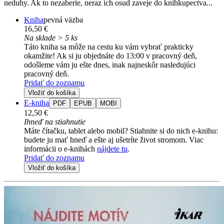
neduhy. Ak to nezaberie, neraz ich osud zaveje do kníhkupectva...
Kniha
pevná väzba
16,50 €
Na sklade > 5 ks
Táto kniha sa môže na cestu ku vám vybrať prakticky
okamžite! Ak si ju objednáte do 13:00 v pracovný deň,
odošleme vám ju ešte dnes, inak najneskôr nasledujúci
pracovný deň.
Pridať do zoznamu
Vložiť do košíka
E-kniha
PDF
EPUB
MOBI
12,50 €
Ihneď na stiahnutie
Máte čítačku, tablet alebo mobil? Stiahnite si do nich e-knihu:
budete ju mať hneď a ešte aj ušetríte život stromom. Viac
informácii o e-knihách
nájdete tu
.
Pridať do zoznamu
Vložiť do košíka