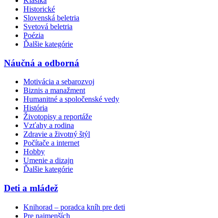
Klasika
Historické
Slovenská beletria
Svetová beletria
Poézia
Ďalšie kategórie
Náučná a odborná
Motivácia a sebarozvoj
Biznis a manažment
Humanitné a spoločenské vedy
História
Životopisy a reportáže
Vzťahy a rodina
Zdravie a životný štýl
Počítače a internet
Hobby
Umenie a dizajn
Ďalšie kategórie
Deti a mládež
Knihorad – poradca kníh pre deti
Pre najmenších