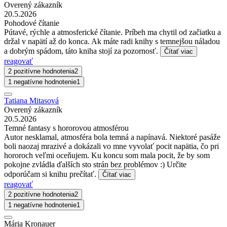
Overený zákazník
20.5.2026
Pohodové čítanie
Pútavé, rýchle a atmosferické čítanie. Príbeh ma chytil od začiatku a
držal v napätí až do konca. Ak máte radi knihy s temnejšou náladou
a dobrým spádom, táto kniha stojí za pozornosť.
Čítať viac
reagovať
2 pozitívne hodnotenia
2
1 negatívne hodnotenie
1
Tatiana Mitasová
Overený zákazník
20.5.2026
Temné fantasy s hororovou atmosférou
Autor nesklamal, atmosféra bola temná a napínavá. Niektoré pasáže
boli naozaj mrazivé a dokázali vo mne vyvolať pocit napätia, čo pri
hororoch veľmi oceňujem. Ku koncu som mala pocit, že by som
pokojne zvládla ďalších sto strán bez problémov :) Určite
odporúčam si knihu prečítať.
Čítať viac
reagovať
2 pozitívne hodnotenia
2
1 negatívne hodnotenie
1
Mária Kronauer