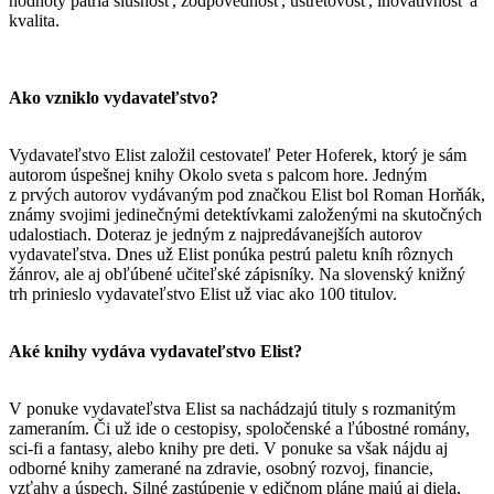
hodnoty patria slušnosť, zodpovednosť, ústretovosť, inovatívnosť a
kvalita.
Ako vzniklo vydavateľstvo?
Vydavateľstvo Elist založil cestovateľ Peter Hoferek, ktorý je sám
autorom úspešnej knihy Okolo sveta s palcom hore. Jedným
z prvých autorov vydávaným pod značkou Elist bol Roman Horňák,
známy svojimi jedinečnými detektívkami založenými na skutočných
udalostiach. Doteraz je jedným z najpredávanejších autorov
vydavateľstva. Dnes už Elist ponúka pestrú paletu kníh rôznych
žánrov, ale aj obľúbené učiteľské zápisníky. Na slovenský knižný
trh prinieslo vydavateľstvo Elist už viac ako 100 titulov.
Aké knihy vydáva vydavateľstvo Elist?
V ponuke vydavateľstva Elist sa nachádzajú tituly s rozmanitým
zameraním. Či už ide o cestopisy, spoločenské a ľúbostné romány,
sci-fi a fantasy, alebo knihy pre deti. V ponuke sa však nájdu aj
odborné knihy zamerané na zdravie, osobný rozvoj, financie,
vzťahy a úspech. Silné zastúpenie v edičnom pláne majú aj diela,