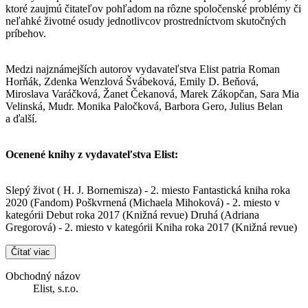
ktoré zaujmú čitateľov pohľadom na rôzne spoločenské problémy či
neľahké životné osudy jednotlivcov prostredníctvom skutočných
príbehov.
Medzi najznámejších autorov vydavateľstva Elist patria Roman
Horňák, Zdenka Wenzlová Švábeková, Emily D. Beňová,
Miroslava Varáčková, Žanet Čekanová, Marek Zákopčan, Sara Mia
Velinská, Mudr. Monika Paločková, Barbora Gero, Julius Belan
a ďalší.
Ocenené knihy z vydavateľstva Elist:
Slepý život ( H. J. Bornemisza) - 2. miesto Fantastická kniha roka
2020 (Fandom) Poškvrnená (Michaela Mihoková) - 2. miesto v
kategórii Debut roka 2017 (Knižná revue) Druhá (Adriana
Gregorová) - 2. miesto v kategórii Kniha roka 2017 (Knižná revue)
Čítať viac
Obchodný názov
Elist, s.r.o.