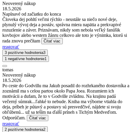
Neoverený nákup
18.5.2026
Napínavé od začiatku do konca
Človeka dej pohltí veľmi rýchlo - neustále sa niečo nové deje,
plynulý vývoj deja a postáv, správna miera napätia a prekvapivé
rozuzlenie a záver. Priznávam, nikdy som nebola veľký fanúšik
kovbojov alebo western žánru celkovo ale toto je výnimka, ktorú si
rada znovu prečítam
Čítať viac
reagovať
3 pozitívne hodnotenia
3
1 negatívne hodnotenie
1
tomas
Neoverený nákup
18.5.2026
Po ceste do Godvillu ma Jakub posadil do rozhrkaného dostavníka a
zoznámil ma s celou partou okolo Papa Joea. Rozumiem ich
motivácii a dufam, že to v Godville zvládnu. Na krajinu padá
večerný súmrak...ľahké to nebude. Kniha ma výborne vtiahla do
deja, príbeh je pútavý a postavy sú presvedčivé, nájdete si svoju
obľúbenú... už sa teším na ďalší príneh s Tichým Medveďom.
Odporúčam.
Čítať viac
reagovať
2 pozitívne hodnotenia
2