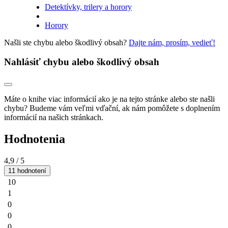
Detektívky, trilery a horory
Horory
Našli ste chybu alebo škodlivý obsah?
Dajte nám, prosím, vedieť!
Nahlásiť chybu alebo škodlivý obsah
Máte o knihe viac informácií ako je na tejto stránke alebo ste našli
chybu? Budeme vám veľmi vďační, ak nám pomôžete s doplnením
informácií na našich stránkach.
Hodnotenia
4,9
/ 5
11 hodnotení
10
1
0
0
0