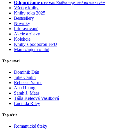
Odporúčame pre vás
Knižné tipy ušité na mieru vám
Všetky knihy
Knihy roka 2025
Bestsellery
Novinky
Pripravované
Akcie a zľavy
Kolekcie
Knihy s podporou FPU
Mám záujem o titul
Top autori
Dominik Dán
Julie Caplin
Rebecca Yarros
Ana Huang
Sarah J. Maas
Táňa Keleová Vasilková
Lucinda Riley
Top série
Romantické úteky