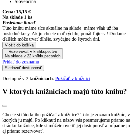
Slovenčina
Cena:
15,15 €
Na sklade 1 ks
Posielame ihneď
Túto knihu máme síce aktuálne na sklade, máme však už iba
posledné kusy. Ak ju chcete mať rýchlo, ponáhľajte sa! Dodanie
ďalších môže trvať dlhšie, zvyčajne do štyroch dní.
Vložiť do košíka
Rezervovať v kníhkupectve
Na sklade v 22 kníhkupectvách
Pridať do zoznamu
Sledovať dostupnosť
Dostupné v
7 knižniciach
.
Požičať v knižnici
V ktorých knižniciach majú túto knihu?
Chcete si túto knihu požičať z knižnice? Toto je zoznam knižníc, v
ktorých ju majú. Po kliknutí na názov vás presmerujeme priamo na
stránku knižnice, kde si môžete overiť jej dostupnosť a prípadne ju
aj priamo rezervovať.