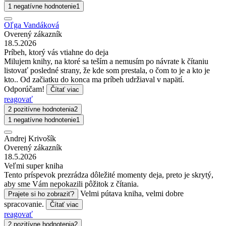
1 negatívne hodnotenie
1
Oľga Vandáková
Overený zákazník
18.5.2026
Príbeh, ktorý vás vtiahne do deja
Milujem knihy, na ktoré sa teším a nemusím po návrate k čítaniu
listovať posledné strany, že kde som prestala, o čom to je a kto je
kto.. Od začiatku do konca ma príbeh udržiaval v napätí.
Odporúčam!
Čítať viac
reagovať
2 pozitívne hodnotenia
2
1 negatívne hodnotenie
1
Andrej Krivošík
Overený zákazník
18.5.2026
Veľmi super kniha
Tento príspevok prezrádza dôležité momenty deja, preto je skrytý,
aby sme Vám nepokazili pôžitok z čítania.
Velmi pútava kniha, velmi dobre
Prajete si ho zobraziť?
spracovanie.
Čítať viac
reagovať
2 pozitívne hodnotenia
2