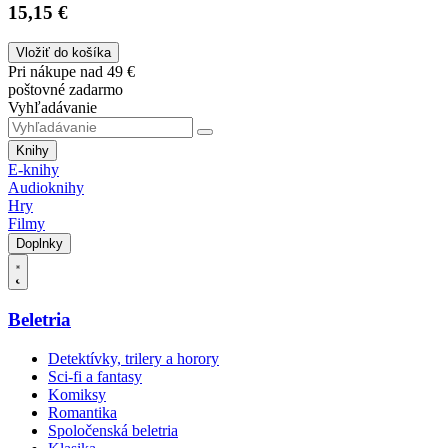
15,15 €
Vložiť do košíka
Pri nákupe nad 49 €
poštovné zadarmo
Vyhľadávanie
Knihy
E-knihy
Audioknihy
Hry
Filmy
Doplnky
Beletria
Detektívky, trilery a horory
Sci-fi a fantasy
Komiksy
Romantika
Spoločenská beletria