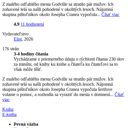
Z malého odľahlého mesta Godville sa stratilo pár mužov. Ich
zohavené telá sa našli pohodené v okolitých lesoch. Nájomná
skupina pištoľníkov okolo Josepha Cranea vypočula...
Čítať viac
4,9
11 hodnotení
Vydavateľstvo
Elist
, 2026
176 strán
3-4 hodiny čítania
Vychádzame z priemerného údaju o rýchlosti čítania 230 slov
za minútu, od knihy ku knihe a čitateľa ku čitateľovi sa to
však môže líšiť.
Z malého odľahlého mesta Godville sa stratilo pár mužov. Ich
zohavené telá sa našli pohodené v okolitých lesoch. Nájomná
skupina pištoľníkov okolo Josepha Cranea vypočula šerifove
volanie o pomoc, a rozhodla sa vyraziť do mesta v domnení...
Čítať
viac
Kniha
E-kniha
Pevná väzba