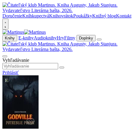
Doručenie
Kníhkupectvá
Knihovrátok
Poukážky
Knižný blog
Kontakt
E-knihy
Audioknihy
Hry
Filmy
Knihy
Doplnky
Vyhľadávanie
Prihlásiť