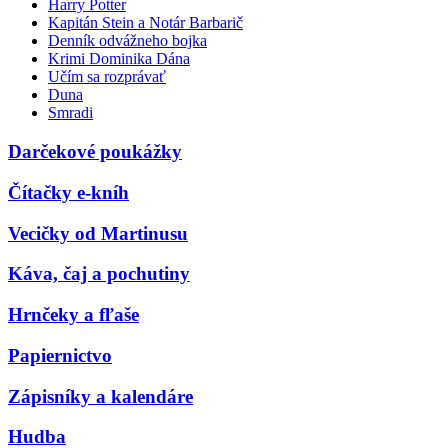
Harry Potter
Kapitán Stein a Notár Barbarič
Denník odvážneho bojka
Krimi Dominika Dána
Učím sa rozprávať
Duna
Smradi
Darčekové poukážky
Čítačky e-kníh
Vecičky od Martinusu
Káva, čaj a pochutiny
Hrnčeky a fľaše
Papiernictvo
Zápisníky a kalendáre
Hudba