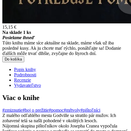
15,15 €
Na sklade 1 ks
Posielame ihneď
Túto knihu máme síce aktuálne na sklade, máme však už iba
posledné kusy. Ak ju chcete mať rýchlo, ponáhľajte sa! Dodanie
ďalších môže trvať dlhšie, zvyčajne do štyroch dní.
Do košíka
Popis knihy
Podrobnosti
Recenzie
Vydavateľstvo
Viac o knihe
#zmiznutie
#boj o prežitie
#pomoc
#mŕtvoly
#pištoľníci
Z malého odľahlého mesta Godville sa stratilo pár mužov. Ich
zohavené telá sa našli pohodené v okolitých lesoch.
Nájomná skupina pištoľníkov okolo Josepha Cranea vypočula