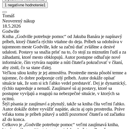
1 negatívne hodnotenie
1
Tomáš
Neoverený nákup
18.5.2026
Godwille
Kniha „Godville potrebuje pomoc“ od Jakuba Banára je napínavý
príbeh, ktorý čitateľa rýchlo vtiahne do deja. Príbeh sa odohráva v
tajomnom meste Godville, kde sa začnú diať zvláštne a desivé
udalosti. Postavy sa snažia prísť na to, čo stojí za miznutím ľudí a za
záhadami, ktoré mesto obklopujú. Autor postupne odhaľuje nové
informácie, čím vytvára napätie a núti čitateľa pokračovať v čítaní,
aby zistil, čo sa stane ďalej.
Veľkou silou knihy je jej atmosféra. Prostredie mesta pôsobí temne a
tajomne, čo dobre podporuje celý príbeh. Autor dokáže opísať
situácie tak, že som si ich ľahko vedel predstaviť. Dej je dynamický,
rýchlo napreduje a nenudí. Zaujímavé sú aj postavy, ktoré sa
postupne vyvíjajú a reagujú na nebezpečné situácie, v ktorých sa
ocitnú.
Štýl písania je zaujímaví a plynulý, takže sa kniha číta veľmi ľahko.
Autor dokáže dobre vyvážiť napätie, akciu aj opis prostredia. Práve
vďaka tomu je príbeh pútavý a udrží pozornosť čitateľa od začiatku
až do konca.
Celkovo je „Godville potrebuje pomoc“ veľmi zaujímavá kniha,