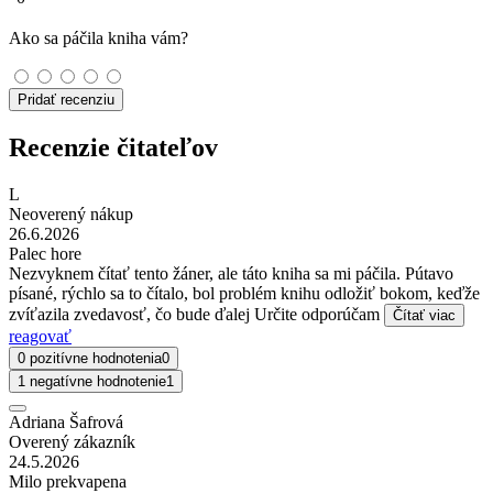
Ako sa páčila kniha vám?
Pridať recenziu
Recenzie čitateľov
L
Neoverený nákup
26.6.2026
Palec hore
Nezvyknem čítať tento žáner, ale táto kniha sa mi páčila. Pútavo
písané, rýchlo sa to čítalo, bol problém knihu odložiť bokom, keďže
zvíťazila zvedavosť, čo bude ďalej Určite odporúčam
Čítať viac
reagovať
0 pozitívne hodnotenia
0
1 negatívne hodnotenie
1
Adriana Šafrová
Overený zákazník
24.5.2026
Milo prekvapena