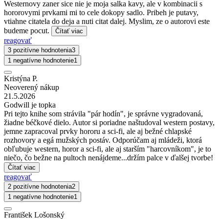
Westernovy zaner sice nie je moja salka kavy, ale v kombinacii s
hororovymi prvkami mi to cele dokopy sadlo. Pribeh je putavy,
vtiahne citatela do deja a nuti citat dalej. Myslim, ze o autorovi este
budeme pocut.
Čítať viac
reagovať
3 pozitívne hodnotenia
3
1 negatívne hodnotenie
1
Kristýna P.
Neoverený nákup
21.5.2026
Godwill je topka
Pri tejto knihe som strávila "pár hodín", je správne vygradovaná,
žiadne béčkové dielo. Autor si poriadne naštudoval western postavy,
jemne zapracoval prvky hororu a sci-fi, ale aj bežné chlapské
rozhovory a egá mužských postáv. Odporúčam aj mládeži, ktorá
obľubuje western, horor a sci-fi, ale aj starším "harcovníkom", je to
niečo, čo bežne na pultoch nenájdeme...držím palce v ďalšej tvorbe!
Čítať viac
reagovať
2 pozitívne hodnotenia
2
1 negatívne hodnotenie
1
František Lošonský