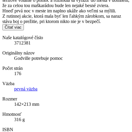
šerifove volanie o pomoc a rozhodla sa vyraziť do mesta v domnení,
že za celou tou maškarádou bude len nejaké besné zviera.
Hneď prvá noc v meste im naplno ukáže ako veľmi sa mýlili.
Z rutinnej akcie, ktorá mala byť len ľahkým zárobkom, sa naraz
stáva boj o prežitie, pri ktorom nikto nie je v bezpečí.
Čítať viac
Naše katalógové číslo
3712381
Originálny názov
Godville potrebuje pomoc
Počet strán
176
Väzba
pevná väzba
Rozmer
142×213 mm
Hmotnosť
316 g
ISBN