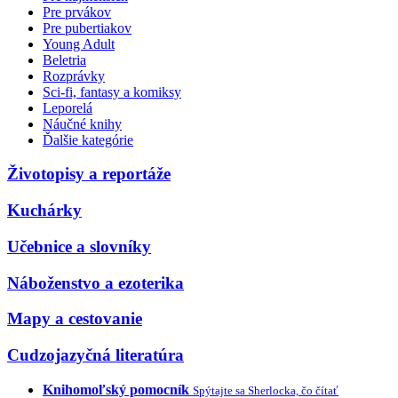
Pre prvákov
Pre pubertiakov
Young Adult
Beletria
Rozprávky
Sci-fi, fantasy a komiksy
Leporelá
Náučné knihy
Ďalšie kategórie
Životopisy a reportáže
Kuchárky
Učebnice a slovníky
Náboženstvo a ezoterika
Mapy a cestovanie
Cudzojazyčná literatúra
Knihomoľský pomocník
Spýtajte sa Sherlocka, čo čítať