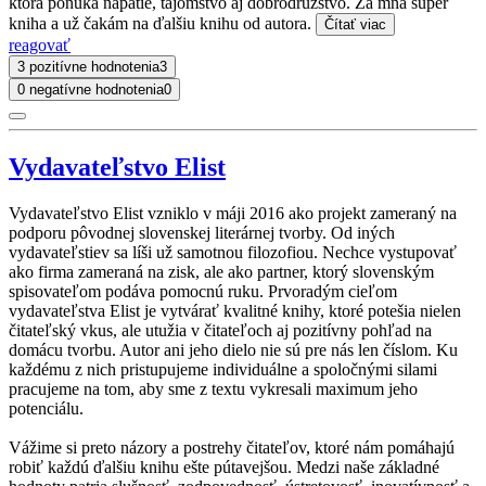
ktorá ponúka napätie, tajomstvo aj dobrodružstvo. Za mňa super
kniha a už čakám na ďalšiu knihu od autora.
Čítať viac
reagovať
3 pozitívne hodnotenia
3
0 negatívne hodnotenia
0
Vydavateľstvo Elist
Vydavateľstvo Elist vzniklo v máji 2016 ako projekt zameraný na
podporu pôvodnej slovenskej literárnej tvorby. Od iných
vydavateľstiev sa líši už samotnou filozofiou. Nechce vystupovať
ako firma zameraná na zisk, ale ako partner, ktorý slovenským
spisovateľom podáva pomocnú ruku. Prvoradým cieľom
vydavateľstva Elist je vytvárať kvalitné knihy, ktoré potešia nielen
čitateľský vkus, ale utužia v čitateľoch aj pozitívny pohľad na
domácu tvorbu. Autor ani jeho dielo nie sú pre nás len číslom. Ku
každému z nich pristupujeme individuálne a spoločnými silami
pracujeme na tom, aby sme z textu vykresali maximum jeho
potenciálu.
Vážime si preto názory a postrehy čitateľov, ktoré nám pomáhajú
robiť každú ďalšiu knihu ešte pútavejšou. Medzi naše základné