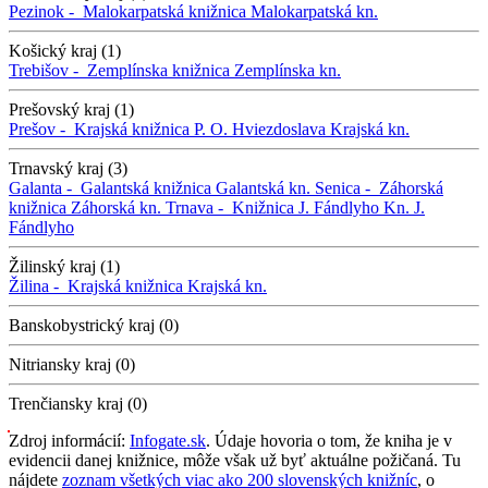
Pezinok -
Malokarpatská knižnica
Malokarpatská kn.
Košický kraj (1)
Trebišov -
Zemplínska knižnica
Zemplínska kn.
Prešovský kraj (1)
Prešov -
Krajská knižnica P. O. Hviezdoslava
Krajská kn.
Trnavský kraj (3)
Galanta -
Galantská knižnica
Galantská kn.
Senica -
Záhorská
knižnica
Záhorská kn.
Trnava -
Knižnica J. Fándlyho
Kn. J.
Fándlyho
Žilinský kraj (1)
Žilina -
Krajská knižnica
Krajská kn.
Banskobystrický kraj (0)
Nitriansky kraj (0)
Trenčiansky kraj (0)
Zdroj informácií:
Infogate.sk
. Údaje hovoria o tom, že kniha je v
evidencii danej knižnice, môže však už byť aktuálne požičaná. Tu
nájdete
zoznam všetkých viac ako 200 slovenských knižníc
, o