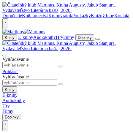
Doručenie
Kníhkupectvá
Knihovrátok
Poukážky
Knižný blog
Kontakt
E-knihy
Audioknihy
Hry
Filmy
Knihy
Doplnky
Vyhľadávanie
Prihlásiť
Vyhľadávanie
Knihy
E-knihy
Audioknihy
Hry
Filmy
Doplnky