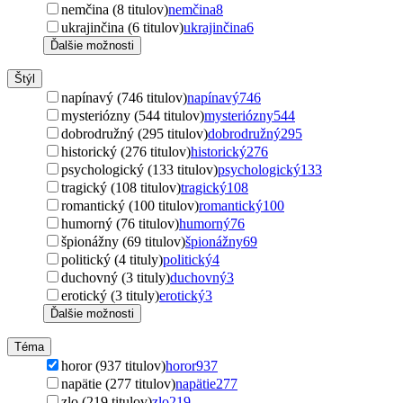
nemčina (8 titulov)
nemčina
8
ukrajinčina (6 titulov)
ukrajinčina
6
Ďalšie možnosti
Štýl
napínavý (746 titulov)
napínavý
746
mysteriózny (544 titulov)
mysteriózny
544
dobrodružný (295 titulov)
dobrodružný
295
historický (276 titulov)
historický
276
psychologický (133 titulov)
psychologický
133
tragický (108 titulov)
tragický
108
romantický (100 titulov)
romantický
100
humorný (76 titulov)
humorný
76
špionážny (69 titulov)
špionážny
69
politický (4 tituly)
politický
4
duchovný (3 tituly)
duchovný
3
erotický (3 tituly)
erotický
3
Ďalšie možnosti
Téma
horor (937 titulov)
horor
937
napätie (277 titulov)
napätie
277
zlo (219 titulov)
zlo
219