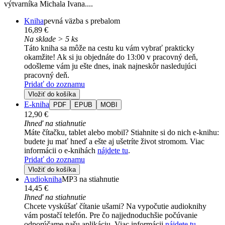
výtvarníka Michala Ivana....
Kniha
pevná väzba s prebalom
16,89 €
Na sklade > 5 ks
Táto kniha sa môže na cestu ku vám vybrať prakticky
okamžite! Ak si ju objednáte do 13:00 v pracovný deň,
odošleme vám ju ešte dnes, inak najneskôr nasledujúci
pracovný deň.
Pridať do zoznamu
Vložiť do košíka
E-kniha
PDF
EPUB
MOBI
12,90 €
Ihneď na stiahnutie
Máte čítačku, tablet alebo mobil? Stiahnite si do nich e-knihu:
budete ju mať hneď a ešte aj ušetríte život stromom. Viac
informácii o e-knihách
nájdete tu
.
Pridať do zoznamu
Vložiť do košíka
Audiokniha
MP3 na stiahnutie
14,45 €
Ihneď na stiahnutie
Chcete vyskúšať čítanie ušami? Na vypočutie audioknihy
vám postačí telefón. Pre čo najjednoduchšie počúvanie
odporúčame našu aplikáciu. Viac informácii
nájdete tu
.