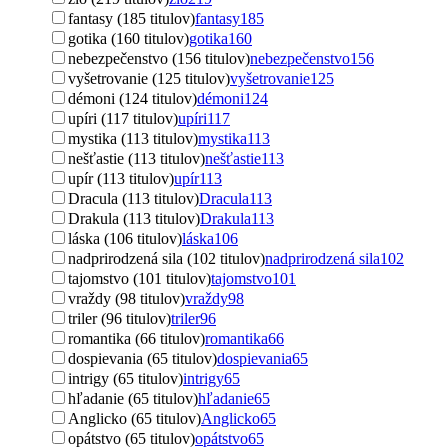
fantasy (185 titulov)
fantasy
185
gotika (160 titulov)
gotika
160
nebezpečenstvo (156 titulov)
nebezpečenstvo
156
vyšetrovanie (125 titulov)
vyšetrovanie
125
démoni (124 titulov)
démoni
124
upíri (117 titulov)
upíri
117
mystika (113 titulov)
mystika
113
nešťastie (113 titulov)
nešťastie
113
upír (113 titulov)
upír
113
Dracula (113 titulov)
Dracula
113
Drakula (113 titulov)
Drakula
113
láska (106 titulov)
láska
106
nadprirodzená sila (102 titulov)
nadprirodzená sila
102
tajomstvo (101 titulov)
tajomstvo
101
vraždy (98 titulov)
vraždy
98
triler (96 titulov)
triler
96
romantika (66 titulov)
romantika
66
dospievania (65 titulov)
dospievania
65
intrigy (65 titulov)
intrigy
65
hľadanie (65 titulov)
hľadanie
65
Anglicko (65 titulov)
Anglicko
65
opátstvo (65 titulov)
opátstvo
65