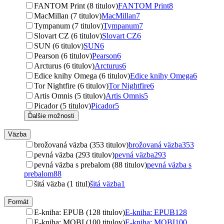
FANTOM Print (8 titulov)
FANTOM Print
8
MacMillan (7 titulov)
MacMillan
7
Tympanum (7 titulov)
Tympanum
7
Slovart CZ (6 titulov)
Slovart CZ
6
SUN (6 titulov)
SUN
6
Pearson (6 titulov)
Pearson
6
Arcturus (6 titulov)
Arcturus
6
Edice knihy Omega (6 titulov)
Edice knihy Omega
6
Tor Nightfire (6 titulov)
Tor Nightfire
6
Artis Omnis (5 titulov)
Artis Omnis
5
Picador (5 titulov)
Picador
5
Ďalšie možnosti
Väzba
brožovaná väzba (353 titulov)
brožovaná väzba
353
pevná väzba (293 titulov)
pevná väzba
293
pevná väzba s prebalom (88 titulov)
pevná väzba s
prebalom
88
šitá väzba (1 titul)
šitá väzba
1
Formát
E-kniha: EPUB (128 titulov)
E-kniha: EPUB
128
E-kniha: MOBI (100 titulov)
E-kniha: MOBI
100