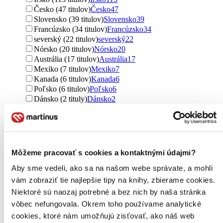
Česko (47 titulov)
Česko
47
Slovensko (39 titulov)
Slovensko
39
Francúzsko (34 titulov)
Francúzsko
34
severský (22 titulov)
severský
22
Nórsko (20 titulov)
Nórsko
20
Austrália (17 titulov)
Austrália
17
Mexiko (7 titulov)
Mexiko
7
Kanada (6 titulov)
Kanada
6
Poľsko (6 titulov)
Poľsko
6
Dánsko (2 tituly)
Dánsko
2
Nemecko (2 tituly)
Nemecko
2
Južná Kórea (2 tituly)
Južná Kórea
2
Ďalšie možnosti
Útvar
Môžeme pracovať s cookies a kontaktnými údajmi?
romány (608 titulov)
romány
608
poviedky (171 titulov)
poviedky
171
Aby sme vedeli, ako sa na našom webe správate, a mohli
básne (10 titulov)
básne
10
vám zobraziť tie najlepšie tipy na knihy, zbierame cookies.
novela (2 tituly)
novela
2
Niektoré sú naozaj potrebné a bez nich by naša stránka
vôbec nefungovala. Okrem toho používame analytické
Podžáner
horory (407 titulov)
horory
407
cookies, ktoré nám umožňujú zisťovať, ako náš web