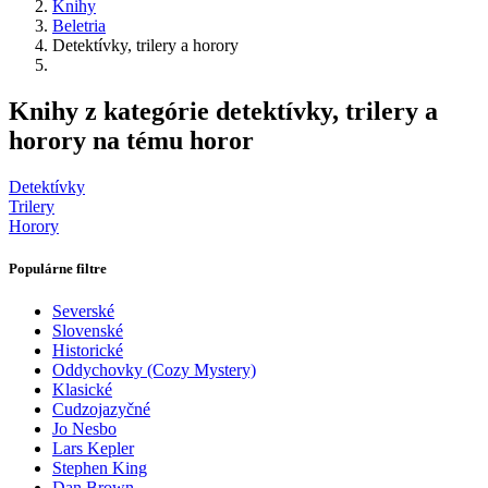
Knihy
Beletria
Detektívky, trilery a horory
Knihy z kategórie detektívky, trilery a
horory na tému horor
Detektívky
Trilery
Horory
Populárne filtre
Severské
Slovenské
Historické
Oddychovky (Cozy Mystery)
Klasické
Cudzojazyčné
Jo Nesbo
Lars Kepler
Stephen King
Dan Brown