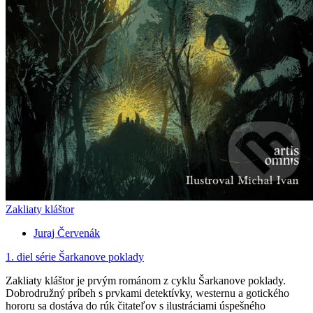
Zakliaty kláštor
Juraj Červenák
1. diel série
Šarkanove poklady
Zakliaty kláštor je prvým románom z cyklu Šarkanove poklady.
Dobrodružný príbeh s prvkami detektívky, westernu a gotického
hororu sa dostáva do rúk čitateľov s ilustráciami úspešného