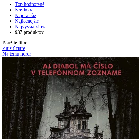
Top hodnotené
Novinky
Najdrahšie
Najlacnejšie
Najvyššia zľava
937 produktov
Použité filtre
Zrušiť filtre
Na tému horor