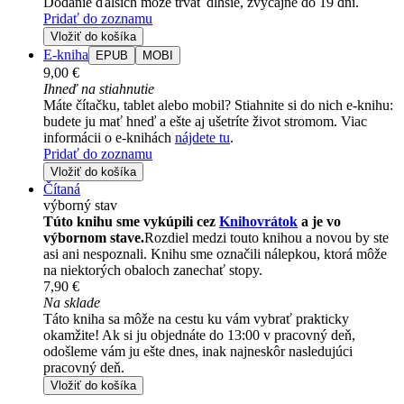
Dodanie ďalších môže trvať dlhšie, zvyčajne do 19 dní.
Pridať do zoznamu
Vložiť do košíka
E-kniha
EPUB
MOBI
9,00 €
Ihneď na stiahnutie
Máte čítačku, tablet alebo mobil? Stiahnite si do nich e-knihu:
budete ju mať hneď a ešte aj ušetríte život stromom. Viac
informácii o e-knihách
nájdete tu
.
Pridať do zoznamu
Vložiť do košíka
Čítaná
výborný stav
Túto knihu sme vykúpili cez
Knihovrátok
a je vo
výbornom stave.
Rozdiel medzi touto knihou a novou by ste
asi ani nespoznali. Knihu sme označili nálepkou, ktorá môže
na niektorých obaloch zanechať stopy.
7,90 €
Na sklade
Táto kniha sa môže na cestu ku vám vybrať prakticky
okamžite! Ak si ju objednáte do 13:00 v pracovný deň,
odošleme vám ju ešte dnes, inak najneskôr nasledujúci
pracovný deň.
Vložiť do košíka