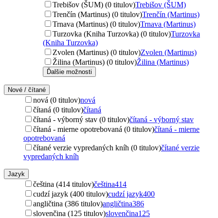
Trebišov (ŠUM) (0 titulov)
Trebišov (ŠUM)
Trenčín (Martinus) (0 titulov)
Trenčín (Martinus)
Trnava (Martinus) (0 titulov)
Trnava (Martinus)
Turzovka (Kniha Turzovka) (0 titulov)
Turzovka
(Kniha Turzovka)
Zvolen (Martinus) (0 titulov)
Zvolen (Martinus)
Žilina (Martinus) (0 titulov)
Žilina (Martinus)
Ďalšie možnosti
Nové / čítané
nová (0 titulov)
nová
čítaná (0 titulov)
čítaná
čítaná - výborný stav (0 titulov)
čítaná - výborný stav
čítaná - mierne opotrebovaná (0 titulov)
čítaná - mierne
opotrebovaná
čítané verzie vypredaných kníh (0 titulov)
čítané verzie
vypredaných kníh
Jazyk
čeština (414 titulov)
čeština
414
cudzí jazyk (400 titulov)
cudzí jazyk
400
angličtina (386 titulov)
angličtina
386
slovenčina (125 titulov)
slovenčina
125