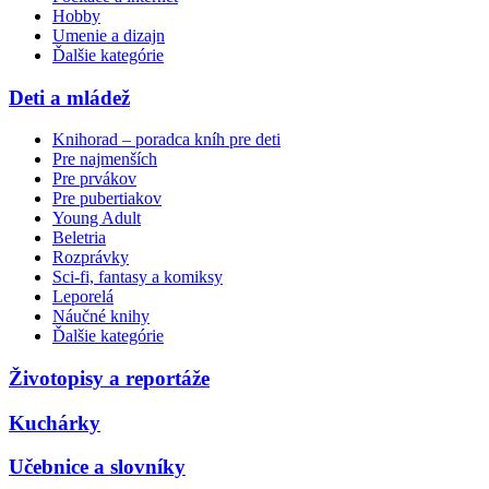
Hobby
Umenie a dizajn
Ďalšie kategórie
Deti a mládež
Knihorad – poradca kníh pre deti
Pre najmenších
Pre prvákov
Pre pubertiakov
Young Adult
Beletria
Rozprávky
Sci-fi, fantasy a komiksy
Leporelá
Náučné knihy
Ďalšie kategórie
Životopisy a reportáže
Kuchárky
Učebnice a slovníky