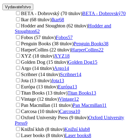
Vydavateľstvo
BETA - Dobrovský (70 titulov)
BETA - Dobrovský
70
Ikar (68 titulov)
Ikar
68
Hodder and Stoughton (62 titulov)
Hodder and
Stoughton
62
Fobos (57 titulov)
Fobos
57
Penguin Books (38 titulov)
Penguin Books
38
HarperCollins (22 titulov)
HarperCollins
22
XYZ (18 titulov)
XYZ
18
Golden Dog (15 titulov)
Golden Dog
15
Argo (14 titulov)
Argo
14
Scribner (14 titulov)
Scribner
14
Jota (13 titulov)
Jota
13
Európa (13 titulov)
Európa
13
Titan Books (13 titulov)
Titan Books
13
Vintage (12 titulov)
Vintage
12
Pan Macmillan (11 titulov)
Pan Macmillan
11
Carcosa (10 titulov)
Carcosa
10
Oxford University Press (9 titulov)
Oxford University
Press
9
Knižní klub (8 titulov)
Knižní klub
8
Laser books (8 titulov)
Laser books
8