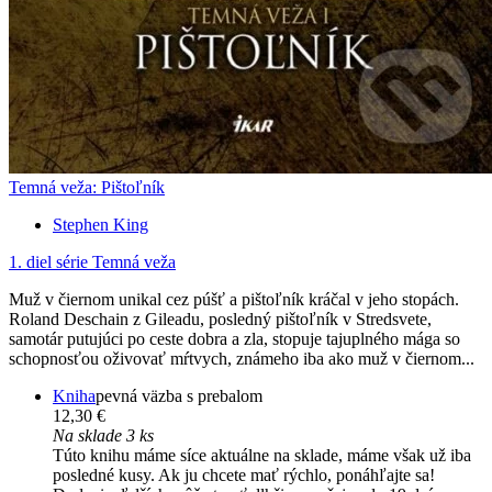
Temná veža: Pištoľník
Stephen King
1. diel série
Temná veža
Muž v čiernom unikal cez púšť a pištoľník kráčal v jeho stopách.
Roland Deschain z Gileadu, posledný pištoľník v Stredsvete,
samotár putujúci po ceste dobra a zla, stopuje tajuplného mága so
schopnosťou oživovať mŕtvych, známeho iba ako muž v čiernom...
Kniha
pevná väzba s prebalom
12,30 €
Na sklade 3 ks
Túto knihu máme síce aktuálne na sklade, máme však už iba
posledné kusy. Ak ju chcete mať rýchlo, ponáhľajte sa!