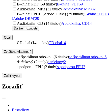
E-kniha: PDF (59 titulov)
E-kniha: PDF
59
Audiokniha: MP3 (32 titulov)
Audiokniha: MP3
32
E-kniha: EPUB (Adobe DRM) (29 titulov)
E-kniha: EPUB
(Adobe DRM)
29
Audiokniha: CD (14 titulov)
Audiokniha: CD
14
Ďalšie možnosti
Obal
CD obal (14 titulov)
CD obal
14
Zvláštna vlastnosť
so špeciálnou oriezkou (6 titulov)
so špeciálnou oriezkou
6
darčekový (2 tituly)
darčekový
2
s podporou FPU (2 tituly)
s podporou FPU
2
Zúžiť výber
Zoradiť
Bestsellery