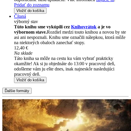
Pridať do zoznamu
Vložiť do košíka
Čítaná
výborný stav
Túto knihu sme vykúpili cez
Knihovrátok
a je vo
výbornom stave.
Rozdiel medzi touto knihou a novou by ste
asi ani nespoznali. Knihu sme označili nálepkou, ktorá môže
na niektorých obaloch zanechať stopy.
12,40 €
Na sklade
Táto kniha sa môže na cestu ku vám vybrať prakticky
okamžite! Ak si ju objednáte do 13:00 v pracovný deň,
odošleme vám ju ešte dnes, inak najneskôr nasledujúci
pracovný deň.
Vložiť do košíka
Ďalšie formáty