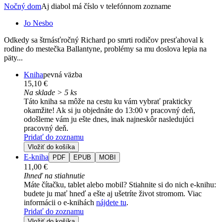
Nočný dom
Aj diabol má číslo v telefónnom zozname
Jo Nesbo
Odkedy sa štrnásťročný Richard po smrti rodičov presťahoval k
rodine do mestečka Ballantyne, problémy sa mu doslova lepia na
päty...
Kniha
pevná väzba
15,10 €
Na sklade > 5 ks
Táto kniha sa môže na cestu ku vám vybrať prakticky
okamžite! Ak si ju objednáte do 13:00 v pracovný deň,
odošleme vám ju ešte dnes, inak najneskôr nasledujúci
pracovný deň.
Pridať do zoznamu
Vložiť do košíka
E-kniha
PDF
EPUB
MOBI
11,00 €
Ihneď na stiahnutie
Máte čítačku, tablet alebo mobil? Stiahnite si do nich e-knihu:
budete ju mať hneď a ešte aj ušetríte život stromom. Viac
informácii o e-knihách
nájdete tu
.
Pridať do zoznamu
Vložiť do košíka