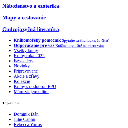
Náboženstvo a ezoterika
Mapy a cestovanie
Cudzojazyčná literatúra
Knihomoľský pomocník
Spýtajte sa Sherlocka, čo čítať
Odporúčame pre vás
Knižné tipy ušité na mieru vám
Všetky knihy
Knihy roka 2025
Bestsellery
Novinky
Pripravované
Akcie a zľavy
Kolekcie
Knihy s podporou FPU
Mám záujem o titul
Top autori
Dominik Dán
Julie Caplin
Rebecca Yarros