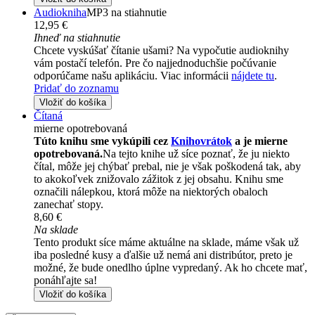
Audiokniha
MP3 na stiahnutie
12,95 €
Ihneď na stiahnutie
Chcete vyskúšať čítanie ušami? Na vypočutie audioknihy
vám postačí telefón. Pre čo najjednoduchšie počúvanie
odporúčame našu aplikáciu. Viac informácii
nájdete tu
.
Pridať do zoznamu
Vložiť do košíka
Čítaná
mierne opotrebovaná
Túto knihu sme vykúpili cez
Knihovrátok
a je mierne
opotrebovaná.
Na tejto knihe už síce poznať, že ju niekto
čítal, môže jej chýbať prebal, nie je však poškodená tak, aby
to akokoľvek znižovalo zážitok z jej obsahu. Knihu sme
označili nálepkou, ktorá môže na niektorých obaloch
zanechať stopy.
8,60 €
Na sklade
Tento produkt síce máme aktuálne na sklade, máme však už
iba posledné kusy a ďalšie už nemá ani distribútor, preto je
možné, že bude onedlho úplne vypredaný. Ak ho chcete mať,
ponáhľajte sa!
Vložiť do košíka