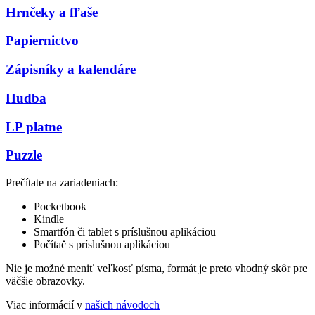
Hrnčeky a fľaše
Papiernictvo
Zápisníky a kalendáre
Hudba
LP platne
Puzzle
Prečítate na zariadeniach:
Pocketbook
Kindle
Smartfón či tablet s príslušnou aplikáciou
Počítač s príslušnou aplikáciou
Nie je možné meniť veľkosť písma, formát je preto vhodný skôr pre
väčšie obrazovky.
Viac informácií v
našich návodoch