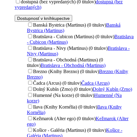
dostupná (bez vypredaných) (0 titulov)
dostupná (bez
vypredaných)
Dostupnosť v kníhkupectve
Banská Bystrica (Martinus) (0 titulov)
Banská
Bystrica (Martinus)
Bratislava - Cubicon (Martinus) (0 titulov)
Bratislava
- Cubicon (Martinus)
Bratislava - Nivy (Martinus) (0 titulov)
Bratislava -
Nivy (Martinus)
Bratislava - Obchodná (Martinus) (0
titulov)
Bratislava - Obchodná (Martinus)
Brezno (Knihy Brezno) (0 titulov)
Brezno (Knihy
Brezno)
Čadca (Arcus) (0 titulov)
Čadca (Arcus)
Dolný Kubín (Zrno) (0 titulov)
Dolný Kubín (Zrno)
Humenné (Na korze) (0 titulov)
Humenné (Na
korze)
Ilava (Knihy Kornélia) (0 titulov)
Ilava (Knihy
Kornélia)
Kežmarok (Alter ego) (0 titulov)
Kežmarok (Alter
ego)
Košice - Galéria (Martinus) (0 titulov)
Košice -
Galéria (Martinus)