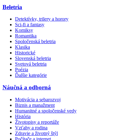
Beletria
Detektívky, trilery a horory
Sci-fi a fantasy
Komiksy
Romantika
Spoločenská beletria
Klasika
Historické
Slovenská beletria
Svetová beletria
Poézia
Ďalšie kategórie
Náučná a odborná
Motivácia a sebarozvoj
Biznis a manažment
Humanitné a spoločenské vedy
História
Životopisy a reportáže
Vzťahy a rodina
Zdravie a životný štýl
Počítače a internet