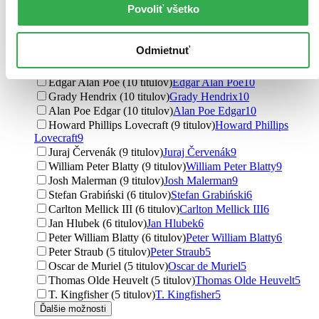
Povoliť všetko
Madeleine Roux (16 titulov)
Madeleine Roux
16
Edgar Allan Poe (15 titulov)
Edgar Allan Poe
15
Jo Nesbo (15 titulov)
Jo Nesbo
15
Odmietnuť
Jozef Karika (14 titulov)
Jozef Karika
14
Owen King (12 titulov)
Owen King
12
Edgar Alan Poe (10 titulov)
Edgar Alan Poe
10
Grady Hendrix (10 titulov)
Grady Hendrix
10
Alan Poe Edgar (10 titulov)
Alan Poe Edgar
10
Howard Phillips Lovecraft (9 titulov)
Howard Phillips
Lovecraft
9
Juraj Červenák (9 titulov)
Juraj Červenák
9
William Peter Blatty (9 titulov)
William Peter Blatty
9
Josh Malerman (9 titulov)
Josh Malerman
9
Stefan Grabiński (6 titulov)
Stefan Grabiński
6
Carlton Mellick III (6 titulov)
Carlton Mellick III
6
Jan Hlubek (6 titulov)
Jan Hlubek
6
Peter William Blatty (6 titulov)
Peter William Blatty
6
Peter Straub (5 titulov)
Peter Straub
5
Oscar de Muriel (5 titulov)
Oscar de Muriel
5
Thomas Olde Heuvelt (5 titulov)
Thomas Olde Heuvelt
5
T. Kingfisher (5 titulov)
T. Kingfisher
5
Ďalšie možnosti