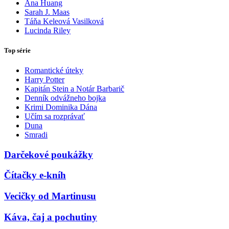
Ana Huang
Sarah J. Maas
Táňa Keleová Vasilková
Lucinda Riley
Top série
Romantické úteky
Harry Potter
Kapitán Stein a Notár Barbarič
Denník odvážneho bojka
Krimi Dominika Dána
Učím sa rozprávať
Duna
Smradi
Darčekové poukážky
Čítačky e-kníh
Vecičky od Martinusu
Káva, čaj a pochutiny