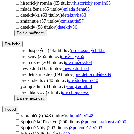
historický román (65 titulov)
historický román
65
mladá žena (65 titulov)
mladá žena
65
detektívka (63 titulov)
detektívka
63
zmiznutie (57 titulov)
zmiznutie
57
detektív (56 titulov)
detektív
56
Ďalšie možnosti
Pre koho
pre dospelých (432 titulov)
pre dospelých
432
pre ženy (365 titulov)
pre ženy
365
pre mužov (303 titulov)
pre mužov
303
new adult (163 titulov)
new adult
163
pre deti a mládež (89 titulov)
pre deti a mládež
89
pre študentov (40 titulov)
pre študentov
40
young adult (34 titulov)
young adult
34
pre chlapcov (2 tituly)
pre chlapcov
2
Ďalšie možnosti
Pôvod
zahraničný (548 titulov)
zahraničný
548
Spojené kráľovstvo (250 titulov)
Spojené kráľovstvo
250
Spojené štáty (203 titulov)
Spojené štáty
203
Írsko (113 titulov)
Írsko
113