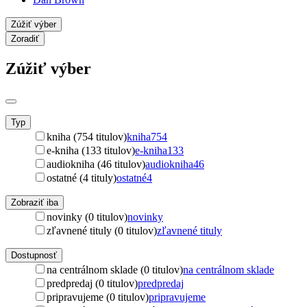
Zúžiť výber
Zoradiť
Zúžiť výber
Typ
kniha (754 titulov)
kniha
754
e-kniha (133 titulov)
e-kniha
133
audiokniha (46 titulov)
audiokniha
46
ostatné (4 tituly)
ostatné
4
Zobraziť iba
novinky (0 titulov)
novinky
zľavnené tituly (0 titulov)
zľavnené tituly
Dostupnosť
na centrálnom sklade (0 titulov)
na centrálnom sklade
predpredaj (0 titulov)
predpredaj
pripravujeme (0 titulov)
pripravujeme