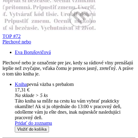
TOP #72
Plechové nebo
Eva Borušovičová
Plechové nebo je označenie pre jav, kedy sa rádiové vlny prenášajú
lepšie než zvyčajne, vďaka čomu je prenos jasný, zreteľný. A práve
o tom táto kniha je.
Kniha
pevná väzba s prebalom
17,31 €
Na sklade > 5 ks
Táto kniha sa môže na cestu ku vám vybrať prakticky
okamžite! Ak si ju objednáte do 13:00 v pracovný deň,
odošleme vám ju ešte dnes, inak najneskôr nasledujúci
pracovný deň.
Pridať do zoznamu
Vložiť do košíka