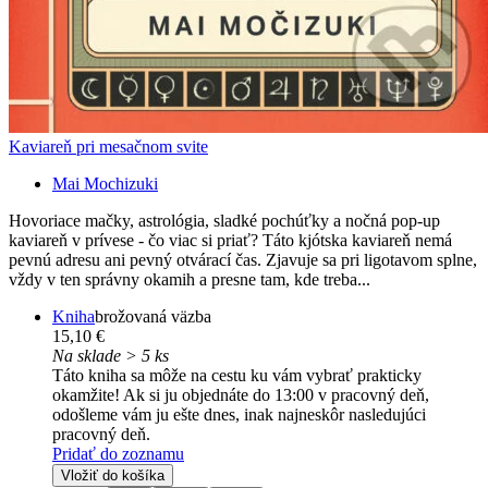
Kaviareň pri mesačnom svite
Mai Mochizuki
Hovoriace mačky, astrológia, sladké pochúťky a nočná pop-up
kaviareň v prívese - čo viac si priať? Táto kjótska kaviareň nemá
pevnú adresu ani pevný otvárací čas. Zjavuje sa pri ligotavom splne,
vždy v ten správny okamih a presne tam, kde treba...
Kniha
brožovaná väzba
15,10 €
Na sklade > 5 ks
Táto kniha sa môže na cestu ku vám vybrať prakticky
okamžite! Ak si ju objednáte do 13:00 v pracovný deň,
odošleme vám ju ešte dnes, inak najneskôr nasledujúci
pracovný deň.
Pridať do zoznamu
Vložiť do košíka