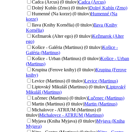
Čadca (Arcus) (0 titulov)
Čadca (Arcus)
Dolný Kubín (Zrno) (0 titulov)
Dolný Kubín (Zrno)
Humenné (Na korze) (0 titulov)
Humenné (Na
korze)
Ilava (Knihy Kornélia) (0 titulov)
Ilava (Knihy
Kornélia)
Kežmarok (Alter ego) (0 titulov)
Kežmarok (Alter
ego)
Košice - Galéria (Martinus) (0 titulov)
Košice -
Galéria (Martinus)
Košice - Urban (Martinus) (0 titulov)
Košice - Urban
(Martinus)
Krupina (Ferove knihy) (0 titulov)
Krupina (Ferove
knihy)
Levice (Martinus) (0 titulov)
Levice (Martinus)
Liptovský Mikuláš (Martinus) (0 titulov)
Liptovský
Mikuláš (Martinus)
Lučenec (Martinus) (0 titulov)
Lučenec (Martinus)
Martin (Martinus) (0 titulov)
Martin (Martinus)
Michalovce - ATRIUM (Martinus) (0
titulov)
Michalovce - ATRIUM (Martinus)
Myjava (Kniha Myjava) (0 titulov)
Myjava (Kniha
Myjava)