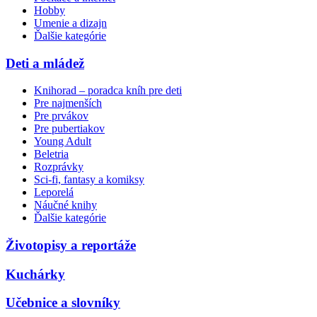
Hobby
Umenie a dizajn
Ďalšie kategórie
Deti a mládež
Knihorad – poradca kníh pre deti
Pre najmenších
Pre prvákov
Pre pubertiakov
Young Adult
Beletria
Rozprávky
Sci-fi, fantasy a komiksy
Leporelá
Náučné knihy
Ďalšie kategórie
Životopisy a reportáže
Kuchárky
Učebnice a slovníky