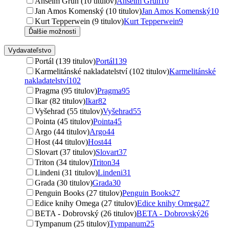
Anselm Grün (10 titulov)
Anselm Grün
10
Jan Amos Komenský (10 titulov)
Jan Amos Komenský
10
Kurt Tepperwein (9 titulov)
Kurt Tepperwein
9
Ďalšie možnosti
Vydavateľstvo
Portál (139 titulov)
Portál
139
Karmelitánské nakladatelství (102 titulov)
Karmelitánské
nakladatelství
102
Pragma (95 titulov)
Pragma
95
Ikar (82 titulov)
Ikar
82
Vyšehrad (55 titulov)
Vyšehrad
55
Pointa (45 titulov)
Pointa
45
Argo (44 titulov)
Argo
44
Host (44 titulov)
Host
44
Slovart (37 titulov)
Slovart
37
Triton (34 titulov)
Triton
34
Lindeni (31 titulov)
Lindeni
31
Grada (30 titulov)
Grada
30
Penguin Books (27 titulov)
Penguin Books
27
Edice knihy Omega (27 titulov)
Edice knihy Omega
27
BETA - Dobrovský (26 titulov)
BETA - Dobrovský
26
Tympanum (25 titulov)
Tympanum
25