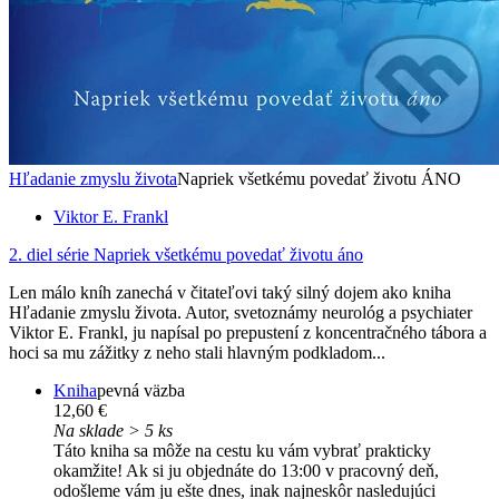
Hľadanie zmyslu života
Napriek všetkému povedať životu ÁNO
Viktor E. Frankl
2. diel série
Napriek všetkému povedať životu áno
Len málo kníh zanechá v čitateľovi taký silný dojem ako kniha
Hľadanie zmyslu života. Autor, svetoznámy neurológ a psychiater
Viktor E. Frankl, ju napísal po prepustení z koncentračného tábora a
hoci sa mu zážitky z neho stali hlavným podkladom...
Kniha
pevná väzba
12,60 €
Na sklade > 5 ks
Táto kniha sa môže na cestu ku vám vybrať prakticky
okamžite! Ak si ju objednáte do 13:00 v pracovný deň,
odošleme vám ju ešte dnes, inak najneskôr nasledujúci