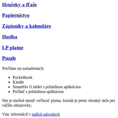
Hrnčeky a fľaše
Papiernictvo
Zápisníky a kalendáre
Hudba
LP platne
Puzzle
Prečítate na zariadeniach:
Pocketbook
Kindle
Smartfón či tablet s príslušnou aplikáciou
Počítač s príslušnou aplikáciou
Nie je možné meniť veľkosť písma, formát je preto vhodný skôr pre
väčšie obrazovky.
Viac informácií v
našich návodoch