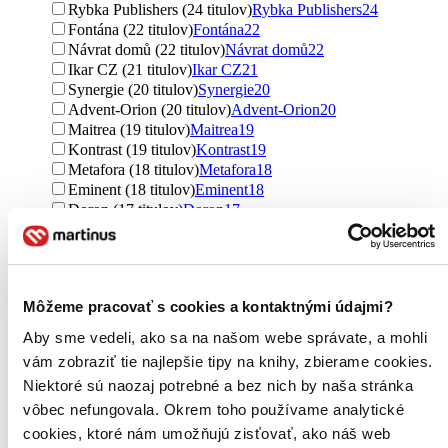
Rybka Publishers (24 titulov)
Rybka Publishers
24
Fontána (22 titulov)
Fontána
22
Návrat domů (22 titulov)
Návrat domů
22
Ikar CZ (21 titulov)
Ikar CZ
21
Synergie (20 titulov)
Synergie
20
Advent-Orion (20 titulov)
Advent-Orion
20
Maitrea (19 titulov)
Maitrea
19
Kontrast (19 titulov)
Kontrast
19
Metafora (18 titulov)
Metafora
18
Eminent (18 titulov)
Eminent
18
Doron (17 titulov)
Doron
17
Cesta (15 titulov)
Cesta
15
Paulínky (15 titulov)
Paulínky
15
Tatran (14 titulov)
Tatran
14
Ďalšie možnosti
Môžeme pracovať s cookies a kontaktnými údajmi?
Formát
Aby sme vedeli, ako sa na našom webe správate, a mohli
E-kniha: EPUB (338 titulov)
E-kniha: EPUB
338
vám zobraziť tie najlepšie tipy na knihy, zbierame cookies.
E-kniha: MOBI (317 titulov)
E-kniha: MOBI
317
Niektoré sú naozaj potrebné a bez nich by naša stránka
E-kniha: PDF (250 titulov)
E-kniha: PDF
250
Audiokniha: MP3 (55 titulov)
Audiokniha: MP3
55
vôbec nefungovala. Okrem toho používame analytické
Audiokniha: CD (42 titulov)
Audiokniha: CD
42
cookies, ktoré nám umožňujú zisťovať, ako náš web
E-kniha: EPUB (Adobe DRM) (21 titulov)
E-kniha: EPUB