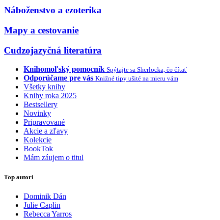
Náboženstvo a ezoterika
Mapy a cestovanie
Cudzojazyčná literatúra
Knihomoľský pomocník
Spýtajte sa Sherlocka, čo čítať
Odporúčame pre vás
Knižné tipy ušité na mieru vám
Všetky knihy
Knihy roka 2025
Bestsellery
Novinky
Pripravované
Akcie a zľavy
Kolekcie
BookTok
Mám záujem o titul
Top autori
Dominik Dán
Julie Caplin
Rebecca Yarros