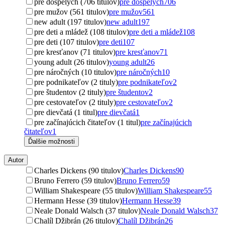
pre dospelých (706 titulov)
pre dospelých
706
pre mužov (561 titulov)
pre mužov
561
new adult (197 titulov)
new adult
197
pre deti a mládež (108 titulov)
pre deti a mládež
108
pre deti (107 titulov)
pre deti
107
pre kresťanov (71 titulov)
pre kresťanov
71
young adult (26 titulov)
young adult
26
pre náročných (10 titulov)
pre náročných
10
pre podnikateľov (2 tituly)
pre podnikateľov
2
pre študentov (2 tituly)
pre študentov
2
pre cestovateľov (2 tituly)
pre cestovateľov
2
pre dievčatá (1 titul)
pre dievčatá
1
pre začínajúcich čitateľov (1 titul)
pre začínajúcich
čitateľov
1
Ďalšie možnosti
Autor
Charles Dickens (90 titulov)
Charles Dickens
90
Bruno Ferrero (59 titulov)
Bruno Ferrero
59
William Shakespeare (55 titulov)
William Shakespeare
55
Hermann Hesse (39 titulov)
Hermann Hesse
39
Neale Donald Walsch (37 titulov)
Neale Donald Walsch
37
Chalíl Džibrán (26 titulov)
Chalíl Džibrán
26