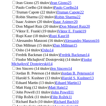
Jean Giono (25 titulov)
Jean Giono
25
Paulo Coelho (24 titulov)
Paulo Coelho
24
Truman Capote (22 titulov)
Truman Capote
22
Robin Sharma (22 titulov)
Robin Sharma
22
Isaac Asimov (20 titulov)
Isaac Asimov
20
Don Miguel Ruiz (20 titulov)
Don Miguel Ruiz
20
Viktor E. Frankl (19 titulov)
Viktor E. Frankl
19
Rupi Kaur (18 titulov)
Rupi Kaur
18
Alessandro Manzoni (16 titulov)
Alessandro Manzoni
16
Dan Millman (15 titulov)
Dan Millman
15
Osho (14 titulov)
Osho
14
Fredrik Backman (14 titulov)
Fredrik Backman
14
Fiodor Michajlovič Dostojevskij (14 titulov)
Fiodor
Michajlovič Dostojevskij
14
Jen Sincero (14 titulov)
Jen Sincero
14
Jordan B. Peterson (14 titulov)
Jordan B. Peterson
14
Harold S. Kushner (13 titulov)
Harold S. Kushner
13
Eduard Martin (13 titulov)
Eduard Martin
13
Matt Haig (12 titulov)
Matt Haig
12
John Powell (11 titulov)
John Powell
11
Filip Rožek (11 titulov)
Filip Rožek
11
Richard Bach (10 titulov)
Richard Bach
10