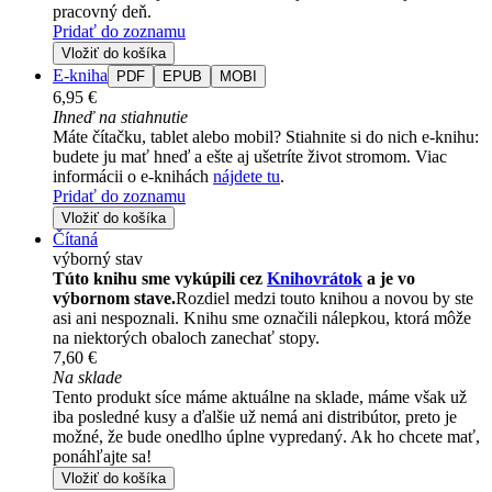
pracovný deň.
Pridať do zoznamu
Vložiť do košíka
E-kniha
PDF
EPUB
MOBI
6,95 €
Ihneď na stiahnutie
Máte čítačku, tablet alebo mobil? Stiahnite si do nich e-knihu:
budete ju mať hneď a ešte aj ušetríte život stromom. Viac
informácii o e-knihách
nájdete tu
.
Pridať do zoznamu
Vložiť do košíka
Čítaná
výborný stav
Túto knihu sme vykúpili cez
Knihovrátok
a je vo
výbornom stave.
Rozdiel medzi touto knihou a novou by ste
asi ani nespoznali. Knihu sme označili nálepkou, ktorá môže
na niektorých obaloch zanechať stopy.
7,60 €
Na sklade
Tento produkt síce máme aktuálne na sklade, máme však už
iba posledné kusy a ďalšie už nemá ani distribútor, preto je
možné, že bude onedlho úplne vypredaný. Ak ho chcete mať,
ponáhľajte sa!
Vložiť do košíka