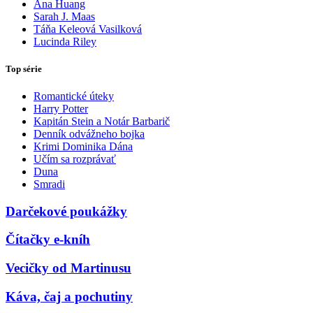
Ana Huang
Sarah J. Maas
Táňa Keleová Vasilková
Lucinda Riley
Top série
Romantické úteky
Harry Potter
Kapitán Stein a Notár Barbarič
Denník odvážneho bojka
Krimi Dominika Dána
Učím sa rozprávať
Duna
Smradi
Darčekové poukážky
Čítačky e-kníh
Vecičky od Martinusu
Káva, čaj a pochutiny