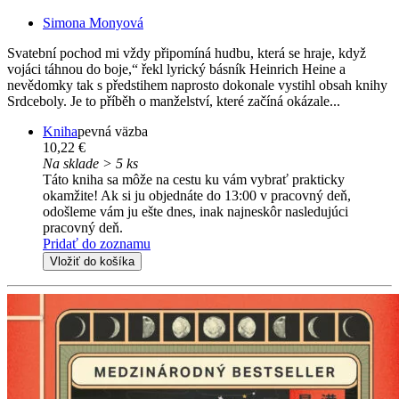
Simona Monyová
Svatební pochod mi vždy připomíná hudbu, která se hraje, když
vojáci táhnou do boje,“ řekl lyrický básník Heinrich Heine a
nevědomky tak s předstihem naprosto dokonale vystihl obsah knihy
Srdceboly. Je to příběh o manželství, které začíná okázale...
Kniha
pevná väzba
10,22 €
Na sklade > 5 ks
Táto kniha sa môže na cestu ku vám vybrať prakticky
okamžite! Ak si ju objednáte do 13:00 v pracovný deň,
odošleme vám ju ešte dnes, inak najneskôr nasledujúci
pracovný deň.
Pridať do zoznamu
Vložiť do košíka