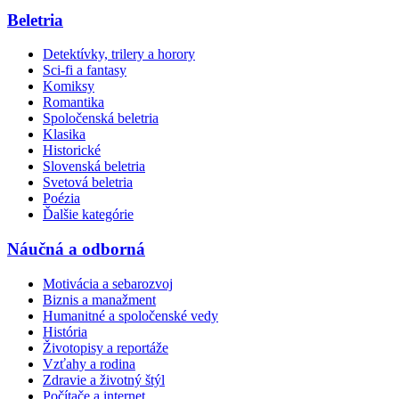
Beletria
Detektívky, trilery a horory
Sci-fi a fantasy
Komiksy
Romantika
Spoločenská beletria
Klasika
Historické
Slovenská beletria
Svetová beletria
Poézia
Ďalšie kategórie
Náučná a odborná
Motivácia a sebarozvoj
Biznis a manažment
Humanitné a spoločenské vedy
História
Životopisy a reportáže
Vzťahy a rodina
Zdravie a životný štýl
Počítače a internet