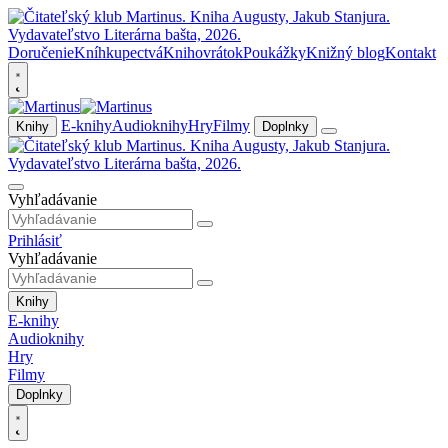
Doručenie
Kníhkupectvá
Knihovrátok
Poukážky
Knižný blog
Kontakt
E-knihy
Audioknihy
Hry
Filmy
Knihy
Doplnky
Vyhľadávanie
Prihlásiť
Vyhľadávanie
Knihy
E-knihy
Audioknihy
Hry
Filmy
Doplnky