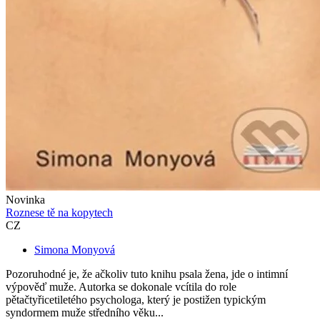
Novinka
Roznese tě na kopytech
CZ
Simona Monyová
Pozoruhodné je, že ačkoliv tuto knihu psala žena, jde o intimní
výpověď muže. Autorka se dokonale vcítila do role
pětačtyřicetiletého psychologa, který je postižen typickým
syndormem muže středního věku...