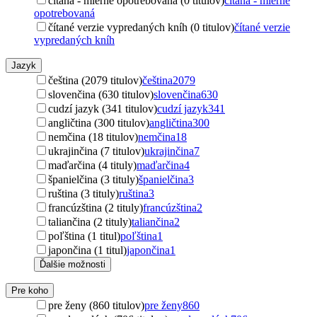
čítaná - mierne opotrebovaná (0 titulov)
čítaná - mierne
opotrebovaná
čítané verzie vypredaných kníh (0 titulov)
čítané verzie
vypredaných kníh
Jazyk
čeština (2079 titulov)
čeština
2079
slovenčina (630 titulov)
slovenčina
630
cudzí jazyk (341 titulov)
cudzí jazyk
341
angličtina (300 titulov)
angličtina
300
nemčina (18 titulov)
nemčina
18
ukrajinčina (7 titulov)
ukrajinčina
7
maďarčina (4 tituly)
maďarčina
4
španielčina (3 tituly)
španielčina
3
ruština (3 tituly)
ruština
3
francúzština (2 tituly)
francúzština
2
taliančina (2 tituly)
taliančina
2
poľština (1 titul)
poľština
1
japončina (1 titul)
japončina
1
Ďalšie možnosti
Pre koho
pre ženy (860 titulov)
pre ženy
860