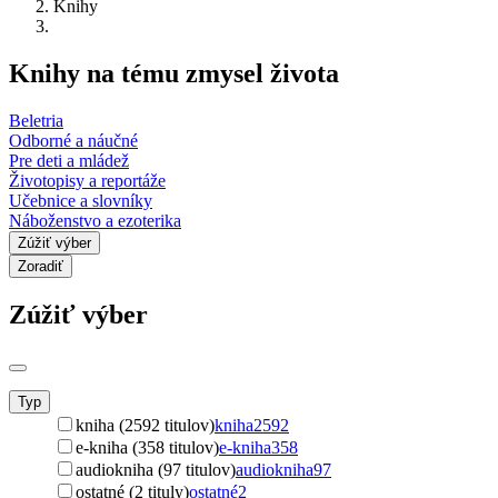
Knihy
Knihy na tému zmysel života
Beletria
Odborné a náučné
Pre deti a mládež
Životopisy a reportáže
Učebnice a slovníky
Náboženstvo a ezoterika
Zúžiť výber
Zoradiť
Zúžiť výber
Typ
kniha (2592 titulov)
kniha
2592
e-kniha (358 titulov)
e-kniha
358
audiokniha (97 titulov)
audiokniha
97
ostatné (2 tituly)
ostatné
2