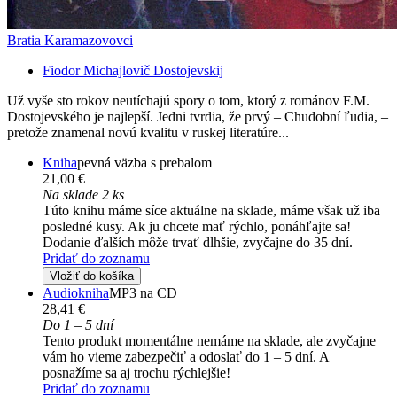
Bratia Karamazovovci
Fiodor Michajlovič Dostojevskij
Už vyše sto rokov neutíchajú spory o tom, ktorý z románov F.M.
Dostojevského je najlepší. Jedni tvrdia, že prvý – Chudobní ľudia, –
pretože znamenal novú kvalitu v ruskej literatúre...
Kniha
pevná väzba s prebalom
21,00 €
Na sklade 2 ks
Túto knihu máme síce aktuálne na sklade, máme však už iba
posledné kusy. Ak ju chcete mať rýchlo, ponáhľajte sa!
Dodanie ďalších môže trvať dlhšie, zvyčajne do 35 dní.
Pridať do zoznamu
Vložiť do košíka
Audiokniha
MP3 na CD
28,41 €
Do 1 – 5 dní
Tento produkt momentálne nemáme na sklade, ale zvyčajne
vám ho vieme zabezpečiť a odoslať do 1 – 5 dní. A
posnažíme sa aj trochu rýchlejšie!
Pridať do zoznamu