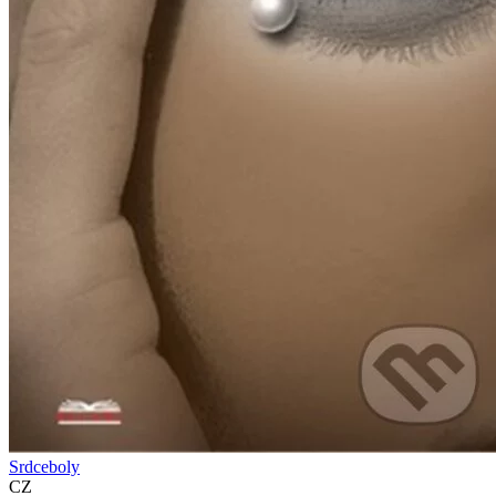
Srdceboly
CZ