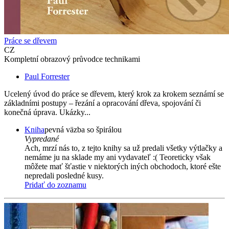
Práce se dřevem
CZ
Kompletní obrazový průvodce technikami
Paul Forrester
Ucelený úvod do práce se dřevem, který krok za krokem seznámí se
základními postupy – řezání a opracování dřeva, spojování či
konečná úprava. Ukázky...
Kniha
pevná väzba so špirálou
Vypredané
Ach, mrzí nás to, z tejto knihy sa už predali všetky výtlačky a
nemáme ju na sklade my ani vydavateľ :( Teoreticky však
môžete mať šťastie v niektorých iných obchodoch, ktoré ešte
nepredali posledné kusy.
Pridať do zoznamu