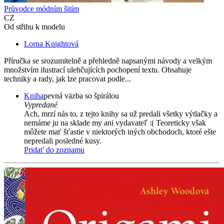
Průvodce módním šitím
CZ
Od střihu k modelu
Lorna Knightová
Příručka se srozumitelně a přehledně napsanými návody a velkým
množstvím ilustrací ulehčujících pochopení textu. Obsahuje
techniky a rady, jak lze pracovat podle...
Kniha
pevná väzba so špirálou
Vypredané
Ach, mrzí nás to, z tejto knihy sa už predali všetky výtlačky a
nemáme ju na sklade my ani vydavateľ :( Teoreticky však
môžete mať šťastie v niektorých iných obchodoch, ktoré ešte
nepredali posledné kusy.
Pridať do zoznamu