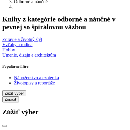
Odborné a náučné
Knihy z kategórie odborné a náučné v
pevnej so špirálovou väzbou
Zdravie a životný štýl
Vzťahy a rodina
Hobby
Umenie, dizajn a architektúra
Populárne filtre
Náboženstvo a ezoterika
Životopisy a reportáže
Zúžiť výber
Zoradiť
Zúžiť výber