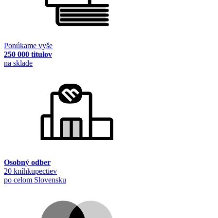
Ponúkame vyše
250 000 titulov
na sklade
Osobný odber
20 kníhkupectiev
po celom Slovensku