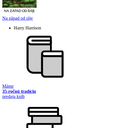
Na západ od ráje
Harry Harrison
Máme
35-ročnú tradíciu
predaja kníh