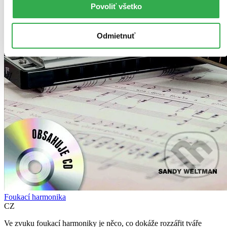
Povoliť všetko
Odmietnuť
Foukací harmonika
CZ
Ve zvuku foukací harmoniky je něco, co dokáže rozzářit tváře