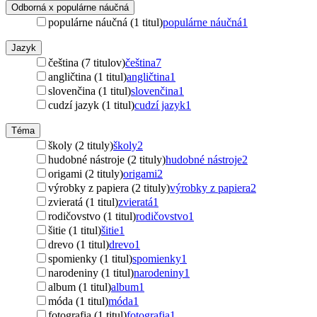
Odborná x populárne náučná
populárne náučná (1 titul)
populárne náučná
1
Jazyk
čeština (7 titulov)
čeština
7
angličtina (1 titul)
angličtina
1
slovenčina (1 titul)
slovenčina
1
cudzí jazyk (1 titul)
cudzí jazyk
1
Téma
školy (2 tituly)
školy
2
hudobné nástroje (2 tituly)
hudobné nástroje
2
origami (2 tituly)
origami
2
výrobky z papiera (2 tituly)
výrobky z papiera
2
zvieratá (1 titul)
zvieratá
1
rodičovstvo (1 titul)
rodičovstvo
1
šitie (1 titul)
šitie
1
drevo (1 titul)
drevo
1
spomienky (1 titul)
spomienky
1
narodeniny (1 titul)
narodeniny
1
album (1 titul)
album
1
móda (1 titul)
móda
1
fotografia (1 titul)
fotografia
1