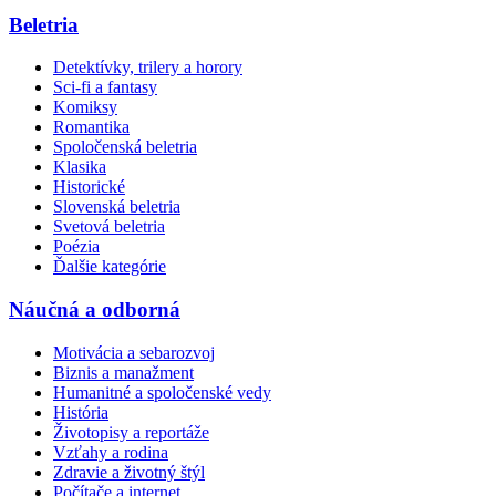
Beletria
Detektívky, trilery a horory
Sci-fi a fantasy
Komiksy
Romantika
Spoločenská beletria
Klasika
Historické
Slovenská beletria
Svetová beletria
Poézia
Ďalšie kategórie
Náučná a odborná
Motivácia a sebarozvoj
Biznis a manažment
Humanitné a spoločenské vedy
História
Životopisy a reportáže
Vzťahy a rodina
Zdravie a životný štýl
Počítače a internet