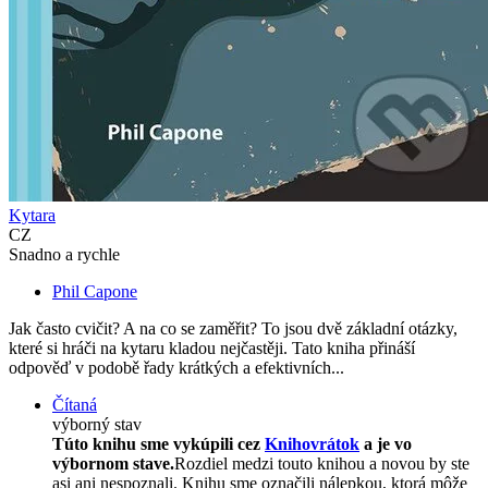
Kytara
CZ
Snadno a rychle
Phil Capone
Jak často cvičit? A na co se zaměřit? To jsou dvě základní otázky,
které si hráči na kytaru kladou nejčastěji. Tato kniha přináší
odpověď v podobě řady krátkých a efektivních...
Čítaná
výborný stav
Túto knihu sme vykúpili cez
Knihovrátok
a je vo
výbornom stave.
Rozdiel medzi touto knihou a novou by ste
asi ani nespoznali. Knihu sme označili nálepkou, ktorá môže