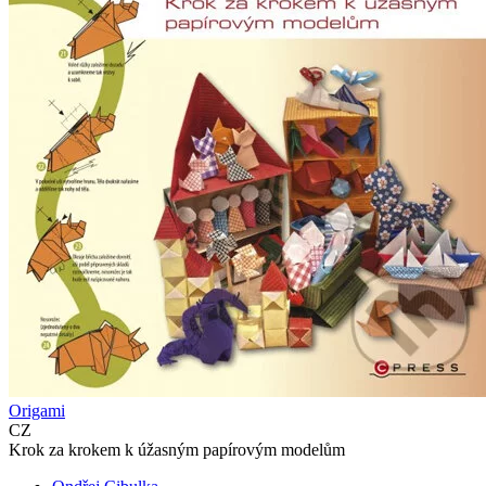
Origami
CZ
Krok za krokem k úžasným papírovým modelům