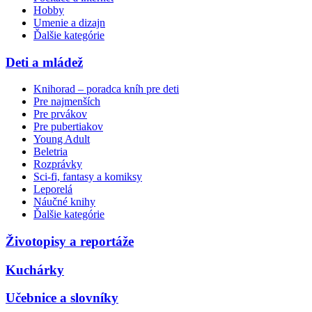
Hobby
Umenie a dizajn
Ďalšie kategórie
Deti a mládež
Knihorad – poradca kníh pre deti
Pre najmenších
Pre prvákov
Pre pubertiakov
Young Adult
Beletria
Rozprávky
Sci-fi, fantasy a komiksy
Leporelá
Náučné knihy
Ďalšie kategórie
Životopisy a reportáže
Kuchárky
Učebnice a slovníky