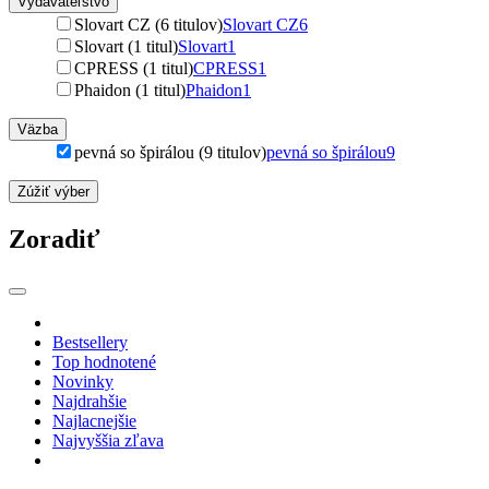
Vydavateľstvo
Slovart CZ (6 titulov)
Slovart CZ
6
Slovart (1 titul)
Slovart
1
CPRESS (1 titul)
CPRESS
1
Phaidon (1 titul)
Phaidon
1
Väzba
pevná so špirálou (9 titulov)
pevná so špirálou
9
Zúžiť výber
Zoradiť
Bestsellery
Top hodnotené
Novinky
Najdrahšie
Najlacnejšie
Najvyššia zľava