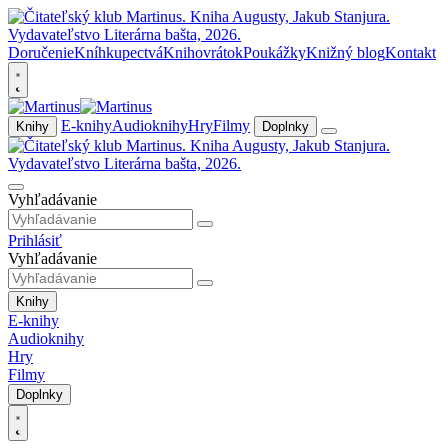
Doručenie
Kníhkupectvá
Knihovrátok
Poukážky
Knižný blog
Kontakt
E-knihy
Audioknihy
Hry
Filmy
Knihy
Doplnky
Vyhľadávanie
Prihlásiť
Vyhľadávanie
Knihy
E-knihy
Audioknihy
Hry
Filmy
Doplnky