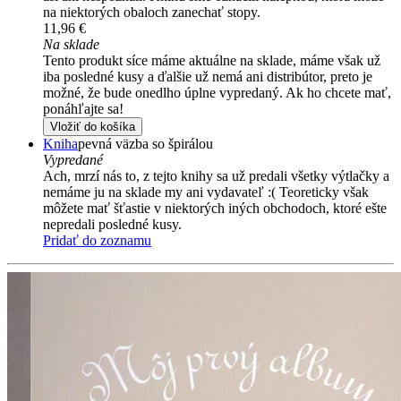
na niektorých obaloch zanechať stopy.
11,96 €
Na sklade
Tento produkt síce máme aktuálne na sklade, máme však už
iba posledné kusy a ďalšie už nemá ani distribútor, preto je
možné, že bude onedlho úplne vypredaný. Ak ho chcete mať,
ponáhľajte sa!
Vložiť do košíka
Kniha
pevná väzba so špirálou
Vypredané
Ach, mrzí nás to, z tejto knihy sa už predali všetky výtlačky a
nemáme ju na sklade my ani vydavateľ :( Teoreticky však
môžete mať šťastie v niektorých iných obchodoch, ktoré ešte
nepredali posledné kusy.
Pridať do zoznamu