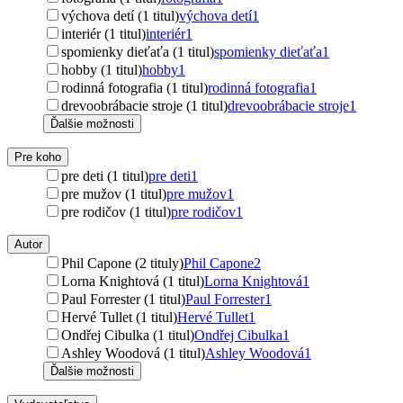
výchova detí (1 titul)
výchova detí
1
interiér (1 titul)
interiér
1
spomienky dieťaťa (1 titul)
spomienky dieťaťa
1
hobby (1 titul)
hobby
1
rodinná fotografia (1 titul)
rodinná fotografia
1
drevoobrábacie stroje (1 titul)
drevoobrábacie stroje
1
Ďalšie možnosti
Pre koho
pre deti (1 titul)
pre deti
1
pre mužov (1 titul)
pre mužov
1
pre rodičov (1 titul)
pre rodičov
1
Autor
Phil Capone (2 tituly)
Phil Capone
2
Lorna Knightová (1 titul)
Lorna Knightová
1
Paul Forrester (1 titul)
Paul Forrester
1
Hervé Tullet (1 titul)
Hervé Tullet
1
Ondřej Cibulka (1 titul)
Ondřej Cibulka
1
Ashley Woodová (1 titul)
Ashley Woodová
1
Ďalšie možnosti