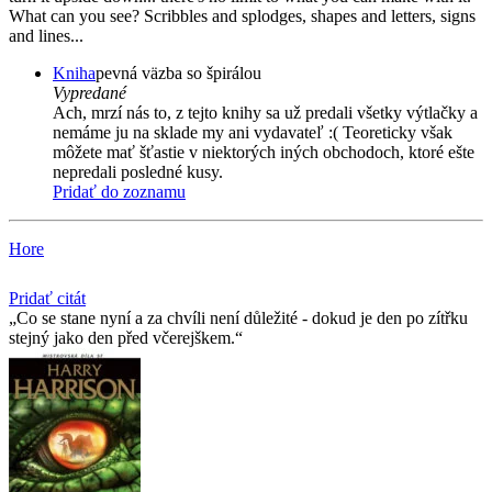
What can you see? Scribbles and splodges, shapes and letters, signs
and lines...
Kniha
pevná väzba so špirálou
Vypredané
Ach, mrzí nás to, z tejto knihy sa už predali všetky výtlačky a
nemáme ju na sklade my ani vydavateľ :( Teoreticky však
môžete mať šťastie v niektorých iných obchodoch, ktoré ešte
nepredali posledné kusy.
Pridať do zoznamu
Hore
Pridať citát
Co se stane nyní a za chvíli není důležité - dokud je den po zítřku
stejný jako den před včerejškem.