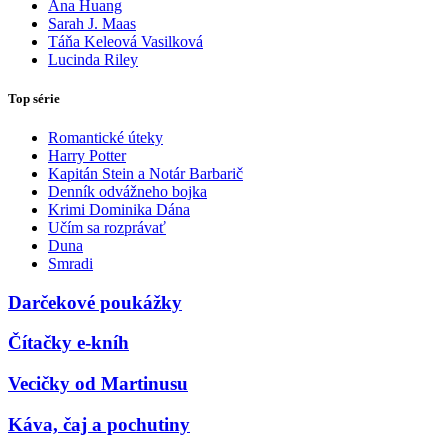
Ana Huang
Sarah J. Maas
Táňa Keleová Vasilková
Lucinda Riley
Top série
Romantické úteky
Harry Potter
Kapitán Stein a Notár Barbarič
Denník odvážneho bojka
Krimi Dominika Dána
Učím sa rozprávať
Duna
Smradi
Darčekové poukážky
Čítačky e-kníh
Vecičky od Martinusu
Káva, čaj a pochutiny