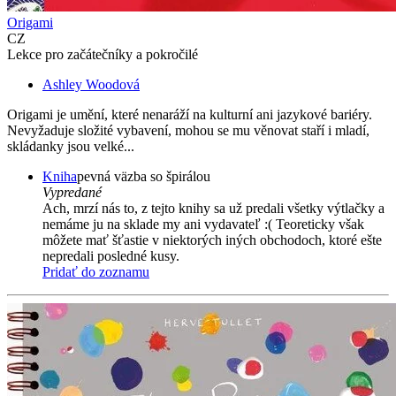
Origami
CZ
Lekce pro začátečníky a pokročilé
Ashley Woodová
Origami je umění, které nenaráží na kulturní ani jazykové bariéry.
Nevyžaduje složité vybavení, mohou se mu věnovat staří i mladí,
skládanky jsou velké...
Kniha
pevná väzba so špirálou
Vypredané
Ach, mrzí nás to, z tejto knihy sa už predali všetky výtlačky a
nemáme ju na sklade my ani vydavateľ :( Teoreticky však
môžete mať šťastie v niektorých iných obchodoch, ktoré ešte
nepredali posledné kusy.
Pridať do zoznamu