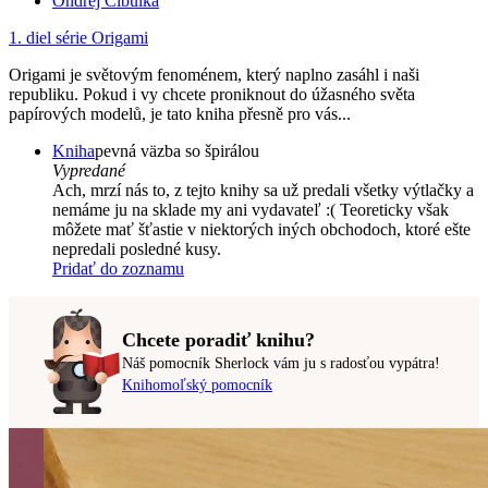
Ondřej Cibulka
1. diel série
Origami
Origami je světovým fenoménem, který naplno zasáhl i naši
republiku. Pokud i vy chcete proniknout do úžasného světa
papírových modelů, je tato kniha přesně pro vás...
Kniha
pevná väzba so špirálou
Vypredané
Ach, mrzí nás to, z tejto knihy sa už predali všetky výtlačky a
nemáme ju na sklade my ani vydavateľ :( Teoreticky však
môžete mať šťastie v niektorých iných obchodoch, ktoré ešte
nepredali posledné kusy.
Pridať do zoznamu
Chcete poradiť knihu?
Náš pomocník Sherlock vám ju s radosťou vypátra!
Knihomoľský pomocník