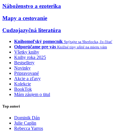
Náboženstvo a ezoterika
Mapy a cestovanie
Cudzojazyčná literatúra
Knihomoľský pomocník
Spýtajte sa Sherlocka, čo čítať
Odporúčame pre vás
Knižné tipy ušité na mieru vám
Všetky knihy
Knihy roka 2025
Bestsellery
Novinky
Pripravované
Akcie a zľavy
Kolekcie
BookTok
Mám záujem o titul
Top autori
Dominik Dán
Julie Caplin
Rebecca Yarros