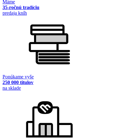
Máme
35-ročnú tradíciu
predaja kníh
Ponúkame vyše
250 000 titulov
na sklade