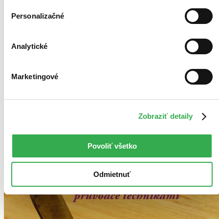
Top hodnotené
Novinky
Personalizačné
Najdrahšie
Najlacnejšie
Najvyššia zľava
Analytické
Marketingové
Zobraziť detaily
Povoliť všetko
Odmietnuť