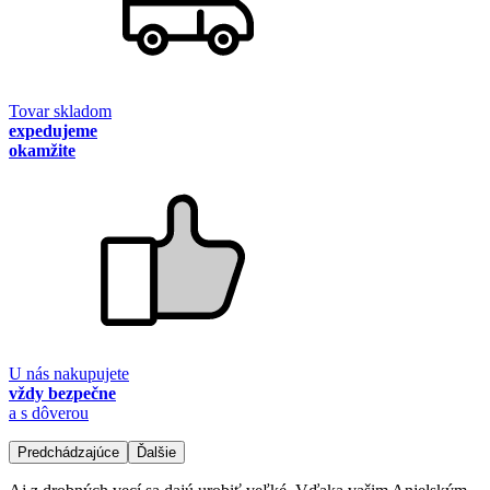
Tovar skladom
expedujeme
okamžite
U nás nakupujete
vždy bezpečne
a s dôverou
Predchádzajúce
Ďalšie