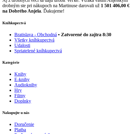
Aj z drobných vecí sa dajú urobiť veľké. Vďaka vašim Anjelským
drobným ste pri nákupoch na Martinuse darovali už
1 501 406,00 €
na Dobrého Anjela
. Ďakujeme!
Kníhkupectvá
Bratislava - Obchodná
• Zatvorené do zajtra 8:30
Všetky kníhkupectvá
Udalosti
Spriatelené kníhkupectvá
Kategórie
Knihy
E-knihy
Audioknihy
Hry
Filmy
Doplnky
Nakupujte u nás
Doručenie
Platba