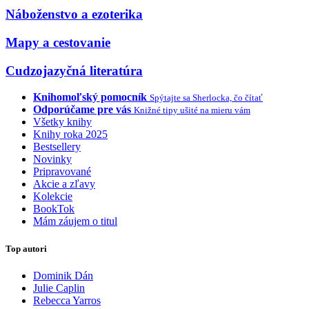
Náboženstvo a ezoterika
Mapy a cestovanie
Cudzojazyčná literatúra
Knihomoľský pomocník
Spýtajte sa Sherlocka, čo čítať
Odporúčame pre vás
Knižné tipy ušité na mieru vám
Všetky knihy
Knihy roka 2025
Bestsellery
Novinky
Pripravované
Akcie a zľavy
Kolekcie
BookTok
Mám záujem o titul
Top autori
Dominik Dán
Julie Caplin
Rebecca Yarros