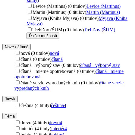
knihy)
Levice (Martinus) (0 titulov)
Levice (Martinus)
Martin (Martinus) (0 titulov)
Martin (Martinus)
Myjava (Kniha Myjava) (0 titulov)
Myjava (Kniha
Myjava)
Trebišov (ŠUM) (0 titulov)
Trebišov (ŠUM)
Ďalšie možnosti
Nové / čítané
nová (0 titulov)
nová
čítaná (0 titulov)
čítaná
čítaná - výborný stav (0 titulov)
čítaná - výborný stav
čítaná - mierne opotrebovaná (0 titulov)
čítaná - mierne
opotrebovaná
čítané verzie vypredaných kníh (0 titulov)
čítané verzie
vypredaných kníh
Jazyk
čeština (4 tituly)
čeština
4
Téma
drevo (4 tituly)
drevo
4
interiér (4 tituly)
interiér
4
hobby (4 tituly)
hobby
4