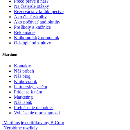
Prečo práve u nás?
Najčastejšie otázky
Rezervácia v kníhkupectve
Ako čítať e-knihy
Ako počúvať audioknihy
Pre školy a knižnice
Reklamácie
Knihomoľský pomocník
Odstúpiť od zmluvy
Martinus
Kontakty
Náš príbeh
Náš blog
Knihovrátok
Partnerský systém
Pridaj sa k nám
Marketing
Náš labák
Prehlásenie o cookies
Vyhlásenie o prístupnosti
Martinus je certifikovaný B Corp
Nerobíme rozdiely