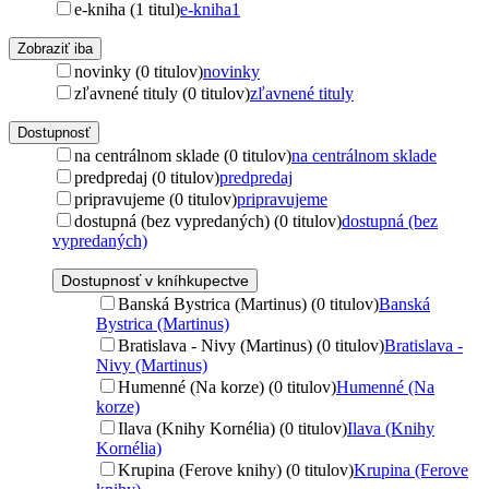
e-kniha (1 titul)
e-kniha
1
Zobraziť iba
novinky (0 titulov)
novinky
zľavnené tituly (0 titulov)
zľavnené tituly
Dostupnosť
na centrálnom sklade (0 titulov)
na centrálnom sklade
predpredaj (0 titulov)
predpredaj
pripravujeme (0 titulov)
pripravujeme
dostupná (bez vypredaných) (0 titulov)
dostupná (bez
vypredaných)
Dostupnosť v kníhkupectve
Banská Bystrica (Martinus) (0 titulov)
Banská
Bystrica (Martinus)
Bratislava - Nivy (Martinus) (0 titulov)
Bratislava -
Nivy (Martinus)
Humenné (Na korze) (0 titulov)
Humenné (Na
korze)
Ilava (Knihy Kornélia) (0 titulov)
Ilava (Knihy
Kornélia)
Krupina (Ferove knihy) (0 titulov)
Krupina (Ferove