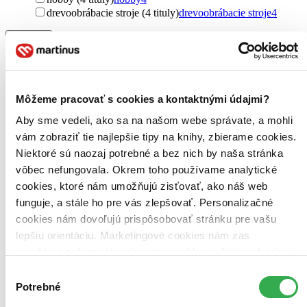
drevoobrábacie stroje (4 tituly)
drevoobrábacie stroje
4
Pre koho
pre mužov (4 tituly)
pre mužov
4
Vydavateľstvo
Slovart CZ (4 tituly)
Slovart CZ
4
Môžeme pracovať s cookies a kontaktnými údajmi?
Väzba
Aby sme vedeli, ako sa na našom webe správate, a mohli
špirálová väzba (2 tituly)
špirálová väzba
2
vám zobraziť tie najlepšie tipy na knihy, zbierame cookies.
pevná so špirálou (1 titul)
pevná so špirálou
1
Niektoré sú naozaj potrebné a bez nich by naša stránka
Formát
vôbec nefungovala. Okrem toho používame analytické
E-kniha: PDF (1 titul)
E-kniha: PDF
1
cookies, ktoré nám umožňujú zisťovať, ako náš web
funguje, a stále ho pre vás zlepšovať. Personalizačné
Zúžiť výber
cookies nám dovoľujú prispôsobovať stránku pre vašu
Zoradiť
lepšiu orientáciu. Marketingové cookies nám zas
umožňujú zobrazenie relevantnej reklamy. Niektoré údaje
zdieľame aj s tretími stranami. Veľmi by nám pomohlo,
Výber
keby sme mohli používať všetky tieto cookies. Ďakujeme!
Potrebné
súhlasu
Bestsellery