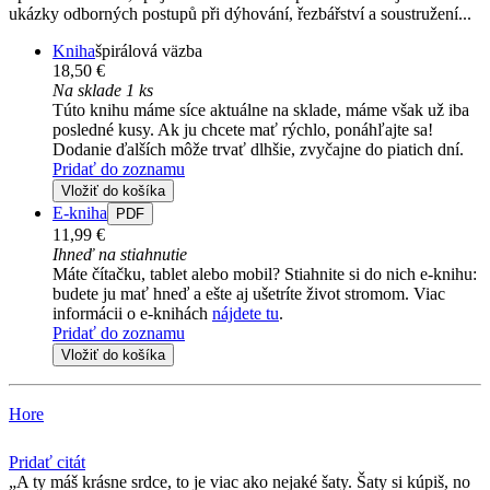
ukázky odborných postupů při dýhování, řezbářství a soustružení...
Kniha
špirálová väzba
18,50 €
Na sklade 1 ks
Túto knihu máme síce aktuálne na sklade, máme však už iba
posledné kusy. Ak ju chcete mať rýchlo, ponáhľajte sa!
Dodanie ďalších môže trvať dlhšie, zvyčajne do piatich dní.
Pridať do zoznamu
Vložiť do košíka
E-kniha
PDF
11,99 €
Ihneď na stiahnutie
Máte čítačku, tablet alebo mobil? Stiahnite si do nich e-knihu:
budete ju mať hneď a ešte aj ušetríte život stromom. Viac
informácii o e-knihách
nájdete tu
.
Pridať do zoznamu
Vložiť do košíka
Hore
Pridať citát
A ty máš krásne srdce, to je viac ako nejaké šaty. Šaty si kúpiš, no