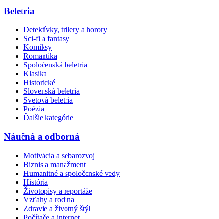
Beletria
Detektívky, trilery a horory
Sci-fi a fantasy
Komiksy
Romantika
Spoločenská beletria
Klasika
Historické
Slovenská beletria
Svetová beletria
Poézia
Ďalšie kategórie
Náučná a odborná
Motivácia a sebarozvoj
Biznis a manažment
Humanitné a spoločenské vedy
História
Životopisy a reportáže
Vzťahy a rodina
Zdravie a životný štýl
Počítače a internet