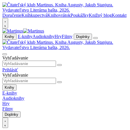
Doručenie
Kníhkupectvá
Knihovrátok
Poukážky
Knižný blog
Kontakt
E-knihy
Audioknihy
Hry
Filmy
Knihy
Doplnky
Vyhľadávanie
Prihlásiť
Vyhľadávanie
Knihy
E-knihy
Audioknihy
Hry
Filmy
Doplnky