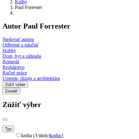
Knihy
Paul Forrester
Autor Paul Forrester
Sledovať autora
Odborné a náučné
Hobby
Dom, byt a záhrada
Remeslá
Rezbárstvo
Ručné práce
Umenie, dizajn a architektúra
Zúžiť výber
Zoradiť
Zúžiť výber
Typ
kniha (3 tituly)
kniha
3