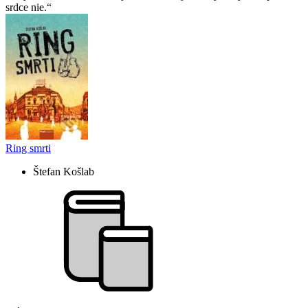
srdce nie.
Ring smrti
Štefan Košlab