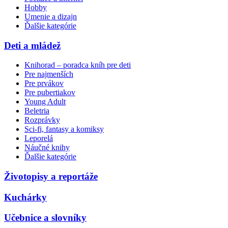
Hobby
Umenie a dizajn
Ďalšie kategórie
Deti a mládež
Knihorad – poradca kníh pre deti
Pre najmenších
Pre prvákov
Pre pubertiakov
Young Adult
Beletria
Rozprávky
Sci-fi, fantasy a komiksy
Leporelá
Náučné knihy
Ďalšie kategórie
Životopisy a reportáže
Kuchárky
Učebnice a slovníky