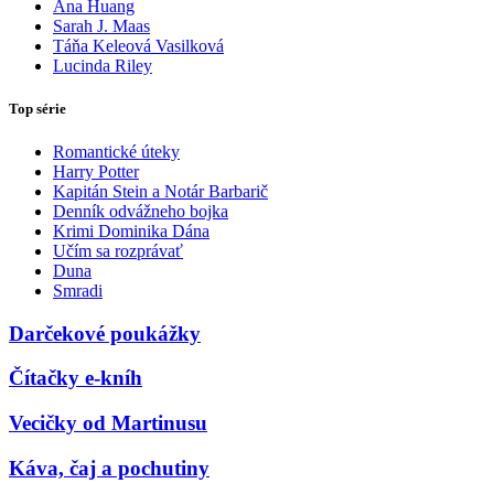
Ana Huang
Sarah J. Maas
Táňa Keleová Vasilková
Lucinda Riley
Top série
Romantické úteky
Harry Potter
Kapitán Stein a Notár Barbarič
Denník odvážneho bojka
Krimi Dominika Dána
Učím sa rozprávať
Duna
Smradi
Darčekové poukážky
Čítačky e-kníh
Vecičky od Martinusu
Káva, čaj a pochutiny