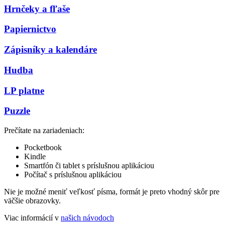
Hrnčeky a fľaše
Papiernictvo
Zápisníky a kalendáre
Hudba
LP platne
Puzzle
Prečítate na zariadeniach:
Pocketbook
Kindle
Smartfón či tablet s príslušnou aplikáciou
Počítač s príslušnou aplikáciou
Nie je možné meniť veľkosť písma, formát je preto vhodný skôr pre
väčšie obrazovky.
Viac informácií v
našich návodoch