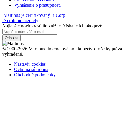
Vyhlásenie o prístupnosti
Martinus je certifikovaný B Corp
Nerobíme rozdiely
Najlepšie novinky sú tie knižné. Získajte ich ako prví:
Odoslať
© 2000-2026 Martinus. Internetové kníhkupectvo. Všetky práva
vyhradené.
Nastaviť cookies
Ochrana súkromia
Obchodné podmienky