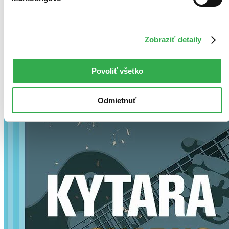
Kniha
špirálová väzba
17,89 €
Na sklade 2 ks
Túto knihu máme síce aktuálne na sklade, máme však už iba
Zobraziť detaily
posledné kusy. Ak ju chcete mať rýchlo, ponáhľajte sa!
Dodanie ďalších môže trvať dlhšie, zvyčajne do piatich dní.
Pridať do zoznamu
Povoliť všetko
Vložiť do košíka
Odmietnuť