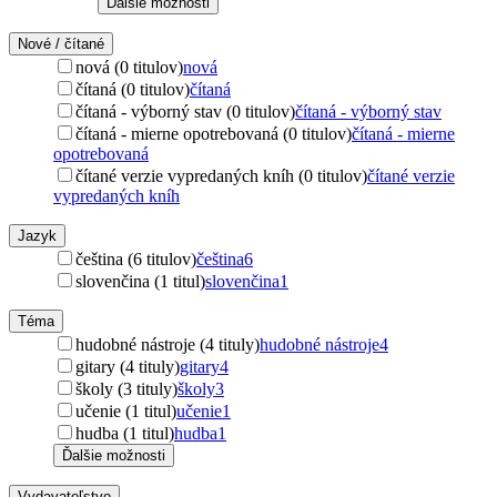
Ďalšie možnosti
Nové / čítané
nová (0 titulov)
nová
čítaná (0 titulov)
čítaná
čítaná - výborný stav (0 titulov)
čítaná - výborný stav
čítaná - mierne opotrebovaná (0 titulov)
čítaná - mierne
opotrebovaná
čítané verzie vypredaných kníh (0 titulov)
čítané verzie
vypredaných kníh
Jazyk
čeština (6 titulov)
čeština
6
slovenčina (1 titul)
slovenčina
1
Téma
hudobné nástroje (4 tituly)
hudobné nástroje
4
gitary (4 tituly)
gitary
4
školy (3 tituly)
školy
3
učenie (1 titul)
učenie
1
hudba (1 titul)
hudba
1
Ďalšie možnosti
Vydavateľstvo