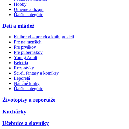
Hobby
Umenie a dizajn
Ďalšie kategórie
Deti a mládež
Knihorad – poradca kníh pre deti
Pre najmenších
Pre prvákov
Pre pubertiakov
Young Adult
Beletria
Rozprávky
Sci-fi, fantasy a komiksy
Leporelá
Náučné knihy
Ďalšie kategórie
Životopisy a reportáže
Kuchárky
Učebnice a slovníky