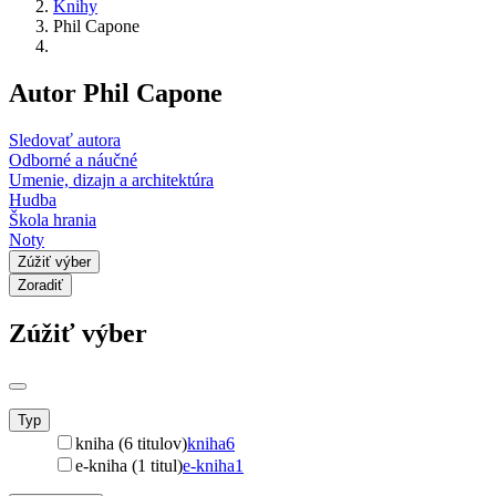
Knihy
Phil Capone
Autor Phil Capone
Sledovať autora
Odborné a náučné
Umenie, dizajn a architektúra
Hudba
Škola hrania
Noty
Zúžiť výber
Zoradiť
Zúžiť výber
Typ
kniha (6 titulov)
kniha
6
e-kniha (1 titul)
e-kniha
1