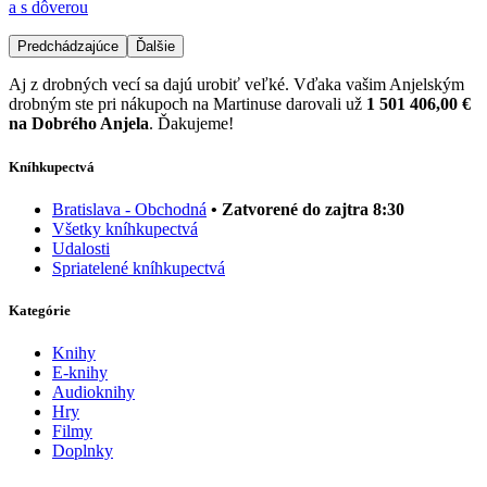
a s dôverou
Predchádzajúce
Ďalšie
Aj z drobných vecí sa dajú urobiť veľké. Vďaka vašim Anjelským
drobným ste pri nákupoch na Martinuse darovali už
1 501 406,00 €
na Dobrého Anjela
. Ďakujeme!
Kníhkupectvá
Bratislava - Obchodná
• Zatvorené do zajtra 8:30
Všetky kníhkupectvá
Udalosti
Spriatelené kníhkupectvá
Kategórie
Knihy
E-knihy
Audioknihy
Hry
Filmy
Doplnky