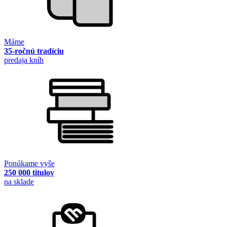
Máme
35-ročnú tradíciu
predaja kníh
Ponúkame vyše
250 000 titulov
na sklade