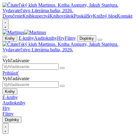
Doručenie
Kníhkupectvá
Knihovrátok
Poukážky
Knižný blog
Kontakt
E-knihy
Audioknihy
Hry
Filmy
Knihy
Doplnky
Vyhľadávanie
Prihlásiť
Vyhľadávanie
Knihy
E-knihy
Audioknihy
Hry
Filmy
Doplnky