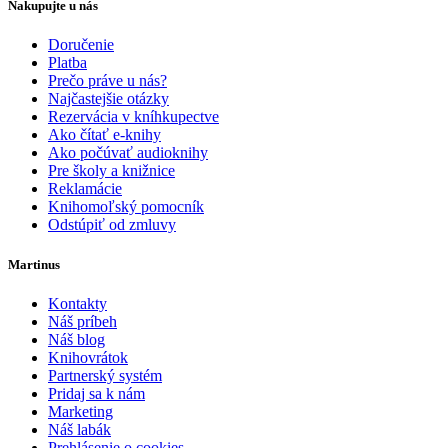
Nakupujte u nás
Doručenie
Platba
Prečo práve u nás?
Najčastejšie otázky
Rezervácia v kníhkupectve
Ako čítať e-knihy
Ako počúvať audioknihy
Pre školy a knižnice
Reklamácie
Knihomoľský pomocník
Odstúpiť od zmluvy
Martinus
Kontakty
Náš príbeh
Náš blog
Knihovrátok
Partnerský systém
Pridaj sa k nám
Marketing
Náš labák
Prehlásenie o cookies