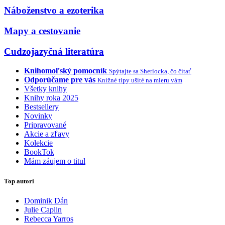
Náboženstvo a ezoterika
Mapy a cestovanie
Cudzojazyčná literatúra
Knihomoľský pomocník
Spýtajte sa Sherlocka, čo čítať
Odporúčame pre vás
Knižné tipy ušité na mieru vám
Všetky knihy
Knihy roka 2025
Bestsellery
Novinky
Pripravované
Akcie a zľavy
Kolekcie
BookTok
Mám záujem o titul
Top autori
Dominik Dán
Julie Caplin
Rebecca Yarros