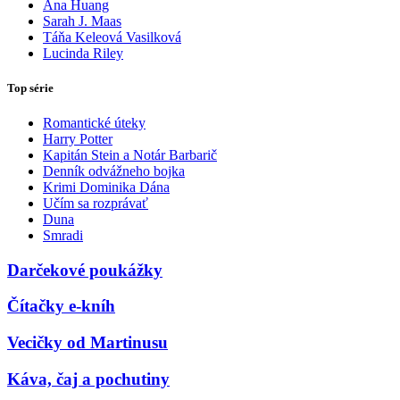
Ana Huang
Sarah J. Maas
Táňa Keleová Vasilková
Lucinda Riley
Top série
Romantické úteky
Harry Potter
Kapitán Stein a Notár Barbarič
Denník odvážneho bojka
Krimi Dominika Dána
Učím sa rozprávať
Duna
Smradi
Darčekové poukážky
Čítačky e-kníh
Vecičky od Martinusu
Káva, čaj a pochutiny