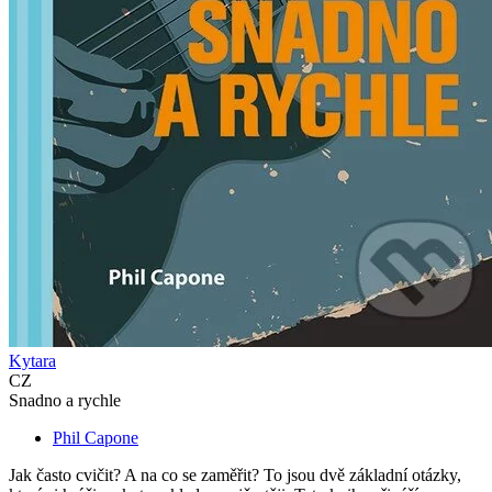
Kytara
CZ
Snadno a rychle
Phil Capone
Jak často cvičit? A na co se zaměřit? To jsou dvě základní otázky,