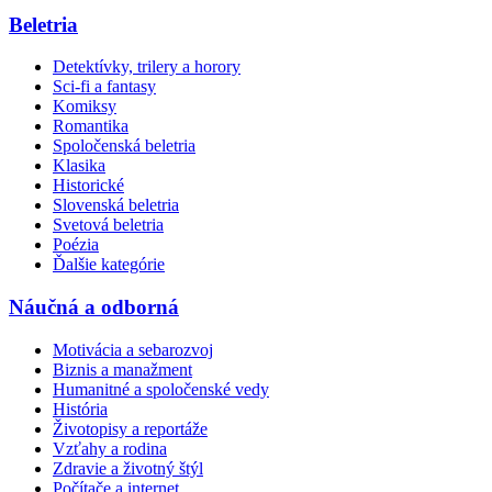
Beletria
Detektívky, trilery a horory
Sci-fi a fantasy
Komiksy
Romantika
Spoločenská beletria
Klasika
Historické
Slovenská beletria
Svetová beletria
Poézia
Ďalšie kategórie
Náučná a odborná
Motivácia a sebarozvoj
Biznis a manažment
Humanitné a spoločenské vedy
História
Životopisy a reportáže
Vzťahy a rodina
Zdravie a životný štýl
Počítače a internet