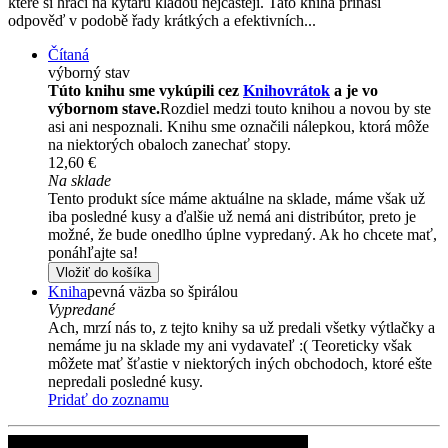
které si hráči na kytaru kladou nejčastěji. Tato kniha přináší
odpověď v podobě řady krátkých a efektivních...
Čítaná
výborný stav
Túto knihu sme vykúpili cez
Knihovrátok
a je vo
výbornom stave.
Rozdiel medzi touto knihou a novou by ste
asi ani nespoznali. Knihu sme označili nálepkou, ktorá môže
na niektorých obaloch zanechať stopy.
12,60 €
Na sklade
Tento produkt síce máme aktuálne na sklade, máme však už
iba posledné kusy a ďalšie už nemá ani distribútor, preto je
možné, že bude onedlho úplne vypredaný. Ak ho chcete mať,
ponáhľajte sa!
Vložiť do košíka
Kniha
pevná väzba so špirálou
Vypredané
Ach, mrzí nás to, z tejto knihy sa už predali všetky výtlačky a
nemáme ju na sklade my ani vydavateľ :( Teoreticky však
môžete mať šťastie v niektorých iných obchodoch, ktoré ešte
nepredali posledné kusy.
Pridať do zoznamu