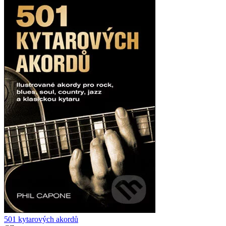
501 kytarových akordů