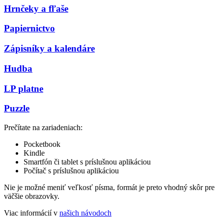
Hrnčeky a fľaše
Papiernictvo
Zápisníky a kalendáre
Hudba
LP platne
Puzzle
Prečítate na zariadeniach:
Pocketbook
Kindle
Smartfón či tablet s príslušnou aplikáciou
Počítač s príslušnou aplikáciou
Nie je možné meniť veľkosť písma, formát je preto vhodný skôr pre
väčšie obrazovky.
Viac informácií v
našich návodoch