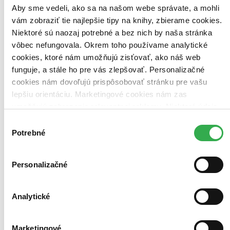
Aby sme vedeli, ako sa na našom webe správate, a mohli
vám zobraziť tie najlepšie tipy na knihy, zbierame cookies.
Niektoré sú naozaj potrebné a bez nich by naša stránka
vôbec nefungovala. Okrem toho používame analytické
cookies, ktoré nám umožňujú zisťovať, ako náš web
funguje, a stále ho pre vás zlepšovať. Personalizačné
cookies nám dovoľujú prispôsobovať stránku pre vašu
lepšiu orientáciu. Marketingové cookies nám zas
umožňujú zobrazenie relevantnej reklamy. Niektoré údaje
zdieľame aj s tretími stranami. Veľmi by nám pomohlo,
Výber
keby sme mohli používať všetky tieto cookies. Ďakujeme!
Potrebné
súhlasu
501 gitarových akordov
Ilustrované akordy pred rock, blues, soul,
country, džez a klasickú hudbu
Personalizačné
Phil Capone
Tento kompaktný lexikón obsahuje viac ako 500 najobľúbenejších
Analytické
akordov s vysvetľujúcimi fotografiami a zrozumiteľnými nákresmi
aj inštrukciami. Vďaka špirálovej väzbe môžete knihu ľahko
používať aj počas hrania. Prstoklad každého akordu je znázornený...
Marketingové