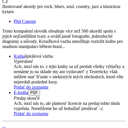
CZ
Ilustrované akordy pro rock, blues, soul, country, jazz a klasickou
kytaru
Phil Capone
Tento kompaktní slovník obsahuje více než 500 akordů spolu s
jejich nejčastějšími tvary a uvádí jasné fotografie, jednoduché
diagramy a návody. Kroužková vazba umožňuje rozložit knihu pro
snadnou manipulaci během hraní...
Kniha
špirálová väzba
Vypredané
Ach, mrzí nás to, z tejto knihy sa už predali všetky výtlačky a
nemáme ju na sklade my ani vydavateľ :( Teoreticky však
môžete mať šťastie v niektorých iných obchodoch, ktoré ešte
nepredali posledné kusy.
Pridať do zoznamu
E-kniha
PDF
Predaj skončil
Ach, mrzí nás to, ale platnosť licencie na predaj tohto titulu
vypršala. Nemôžeme ho už bohužiaľ predávať :-(
Pridať do zoznamu