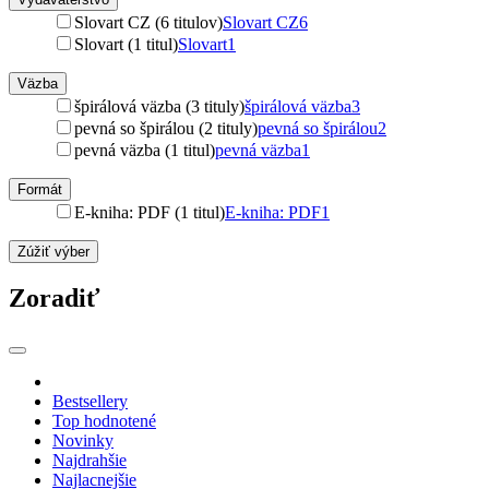
Slovart CZ (6 titulov)
Slovart CZ
6
Slovart (1 titul)
Slovart
1
Väzba
špirálová väzba (3 tituly)
špirálová väzba
3
pevná so špirálou (2 tituly)
pevná so špirálou
2
pevná väzba (1 titul)
pevná väzba
1
Formát
E-kniha: PDF (1 titul)
E-kniha: PDF
1
Zúžiť výber
Zoradiť
Bestsellery
Top hodnotené
Novinky
Najdrahšie
Najlacnejšie