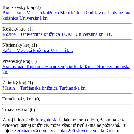
Bratislavský kraj (2)
Bratislava -
Mestská knižnica
Mestská kn.
Bratislava -
Univerzitná
knižnica
Univerzitná kn.
Košický kraj (1)
Košice -
Univerzitná knižnica TUKE
Univerzitná kn. TU
Nitriansky kraj (1)
Šaľa -
Mestská knižnica
Mestská kn.
Prešovský kraj (1)
Vranov nad Topľou -
Hornozemplínska knižnica
Hornozemplínska
kn.
Žilinský kraj (1)
Martin -
Turčianska knižnica
Turčianska kn.
Trenčiansky kraj (0)
Trnavský kraj (0)
Zdroj informácií:
Infogate.sk
. Údaje hovoria o tom, že kniha je v
evidencii danej knižnice, môže však už byť aktuálne požičaná. Tu
nájdete
zoznam všetkých viac ako 200 slovenských knižníc
, o