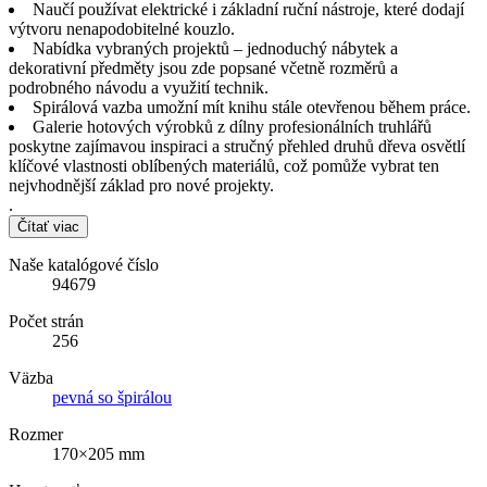
Naučí používat elektrické i základní ruční nástroje, které dodají
výtvoru nenapodobitelné kouzlo.
Nabídka vybraných projektů – jednoduchý nábytek a
dekorativní předměty jsou zde popsané včetně rozměrů a
podrobného návodu a využití technik.
Spirálová vazba umožní mít knihu stále otevřenou během práce.
Galerie hotových výrobků z dílny profesionálních truhlářů
poskytne zajímavou inspiraci a stručný přehled druhů dřeva osvětlí
klíčové vlastnosti oblíbených materiálů, což pomůže vybrat ten
nejvhodnější základ pro nové projekty.
.
Čítať viac
Naše katalógové číslo
94679
Počet strán
256
Väzba
pevná so špirálou
Rozmer
170×205 mm