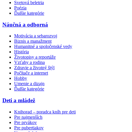
Svetová beletria
Poézia
Ďalšie kategórie
Náučná a odborná
Motivácia a sebarozvoj
Biznis a manažment
Humanitné a spoločenské vedy
História
Životopisy a reportáže
Vzťahy a rodina
Zdravie a životný štýl
Počítače a internet
Hobby
Umenie a dizajn
Ďalšie kategórie
Deti a mládež
Knihorad – poradca kníh pre deti
Pre najmenších
Pre prvákov
Pre pubertiakov