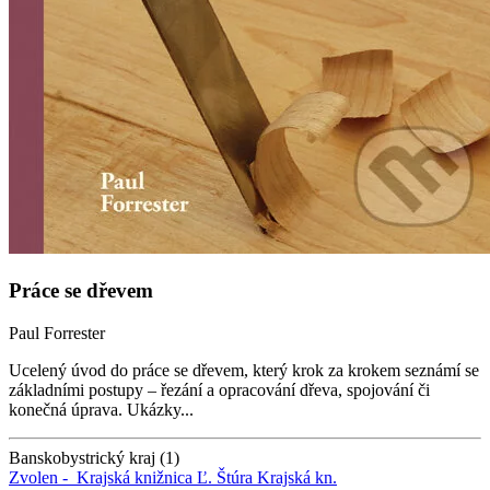
Práce se dřevem
Paul Forrester
Ucelený úvod do práce se dřevem, který krok za krokem seznámí se
základními postupy – řezání a opracování dřeva, spojování či
konečná úprava. Ukázky...
Banskobystrický kraj (1)
Zvolen -
Krajská knižnica Ľ. Štúra
Krajská kn.