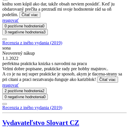
knihu som kúpil ako dar, takže obsah neviem posúdiť. Keď ju
obdarovaný prečíta a prezradí mi svoje hodnotenie rád sa oň
podelím.
Čítať viac
reagovať
0 pozitívne hodnotenia
0
3 negatívne hodnotenia
3
Recenzia z iného vydania (2019)
sona
Neoverený nákup
1.1.2022
perfektna prakticka knizka s navodmi na pracu
Velmi dobre popisane, prakticke rady pre hobby majstrov..
A co je na nej super prakticke je sposob, akym je tlacena-strany sa
pri citani a praci nezatvaraju-funguje ako karizblok!
Čítať viac
reagovať
2 pozitívne hodnotenia
2
0 negatívne hodnotenia
0
Recenzia z iného vydania (2019)
Vydavateľstvo Slovart CZ