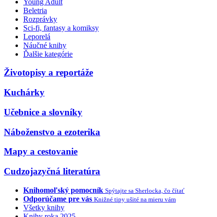
Young Adult
Beletria
Rozprávky
Sci-fi, fantasy a komiksy
Leporelá
Náučné knihy
Ďalšie kategórie
Životopisy a reportáže
Kuchárky
Učebnice a slovníky
Náboženstvo a ezoterika
Mapy a cestovanie
Cudzojazyčná literatúra
Knihomoľský pomocník
Spýtajte sa Sherlocka, čo čítať
Odporúčame pre vás
Knižné tipy ušité na mieru vám
Všetky knihy
Knihy roka 2025