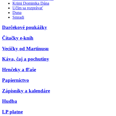
Krimi Dominika Dána
Učím sa rozprávať
Duna
Smradi
Darčekové poukážky
Čítačky e-kníh
Vecičky od Martinusu
Káva, čaj a pochutiny
Hrnčeky a fľaše
Papiernictvo
Zápisníky a kalendáre
Hudba
LP platne