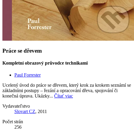
Práce se dřevem
Kompletní obrazový průvodce technikami
Paul Forrester
Ucelený úvod do práce se dřevem, který krok za krokem seznámí se
základními postupy – řezání a opracování dřeva, spojování či
konečná úprava. Ukázky...
Čítať viac
Vydavateľstvo
Slovart CZ
, 2011
Počet strán
256