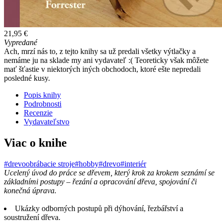
21,95 €
Vypredané
Ach, mrzí nás to, z tejto knihy sa už predali všetky výtlačky a
nemáme ju na sklade my ani vydavateľ :( Teoreticky však môžete
mať šťastie v niektorých iných obchodoch, ktoré ešte nepredali
posledné kusy.
Popis knihy
Podrobnosti
Recenzie
Vydavateľstvo
Viac o knihe
#drevoobrábacie stroje
#hobby
#drevo
#interiér
Ucelený úvod do práce se dřevem, který krok za krokem seznámí se
základními postupy – řezání a opracování dřeva, spojování či
konečná úprava.
Ukázky odborných postupů při dýhování, řezbářství a
soustružení dřeva.