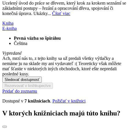
Ucelený úvod do práce se dřevem, který krok za krokem seznámí se
základními postupy – řezání a opracování dřeva, spojování či
konečná úprava. Ukázky...
Čítať viac
Kniha
E-kniha
Pevná väzba so špirálou
Čeština
Vypredané
Ach, mrzí nás to, z tejto knihy sa už predali všetky výtlačky a
nemáme ju na sklade my ani vydavateľ :( Teoreticky však môžete
mať šťastie v niektorých iných obchodoch, ktoré ešte nepredali
posledné kusy.
Sledovať dostupnosť
Rezervovať v kníhkupectve
Pridať do zoznamu
Dostupné v
7 knižniciach
.
Požičať v knižnici
V ktorých knižniciach majú túto knihu?