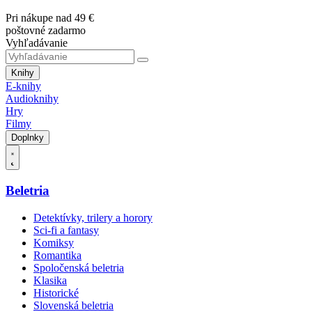
Pri nákupe nad 49 €
poštovné zadarmo
Vyhľadávanie
Knihy
E-knihy
Audioknihy
Hry
Filmy
Doplnky
Beletria
Detektívky, trilery a horory
Sci-fi a fantasy
Komiksy
Romantika
Spoločenská beletria
Klasika
Historické
Slovenská beletria