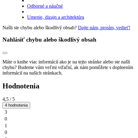
Odborné a náučné
Umenie, dizajn a architektúra
Našli ste chybu alebo škodlivý obsah?
Dajte nám, prosím, vedieť!
Nahlásiť chybu alebo škodlivý obsah
Máte o knihe viac informácií ako je na tejto stránke alebo ste našli
chybu? Budeme vám veľmi vďační, ak nám pomôžete s doplnením
informácií na našich stránkach.
Hodnotenia
4,5
/ 5
4 hodnotenia
3
0
1
0