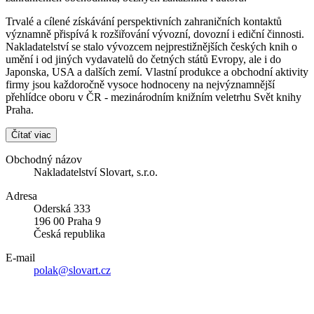
Trvalé a cílené získávání perspektivních zahraničních kontaktů
významně přispívá k rozšiřování vývozní, dovozní i ediční činnosti.
Nakladatelství se stalo vývozcem nejprestižnějších českých knih o
umění i od jiných vydavatelů do četných států Evropy, ale i do
Japonska, USA a dalších zemí. Vlastní produkce a obchodní aktivity
firmy jsou každoročně vysoce hodnoceny na nejvýznamnější
přehlídce oboru v ČR - mezinárodním knižním veletrhu Svět knihy
Praha.
Čítať viac
Obchodný názov
Nakladatelství Slovart, s.r.o.
Adresa
Oderská 333
196 00 Praha 9
Česká republika
E-mail
polak@slovart.cz