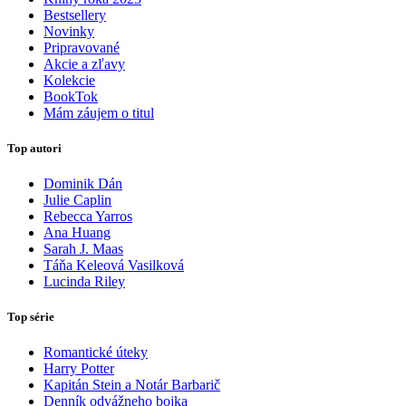
Bestsellery
Novinky
Pripravované
Akcie a zľavy
Kolekcie
BookTok
Mám záujem o titul
Top autori
Dominik Dán
Julie Caplin
Rebecca Yarros
Ana Huang
Sarah J. Maas
Táňa Keleová Vasilková
Lucinda Riley
Top série
Romantické úteky
Harry Potter
Kapitán Stein a Notár Barbarič
Denník odvážneho bojka