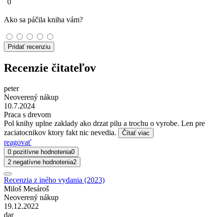
0
Ako sa páčila kniha vám?
Pridať recenziu
Recenzie čitateľov
peter
Neoverený nákup
10.7.2024
Praca s drevom
Pol knihy uplne zaklady ako drzat pilu a trochu o vyrobe. Len pre
zaciatocnikov ktory fakt nic nevedia.
Čítať viac
reagovať
0 pozitívne hodnotenia
0
2 negatívne hodnotenia
2
Recenzia z iného vydania (2023)
Miloš Mesároš
Neoverený nákup
19.12.2022
dar