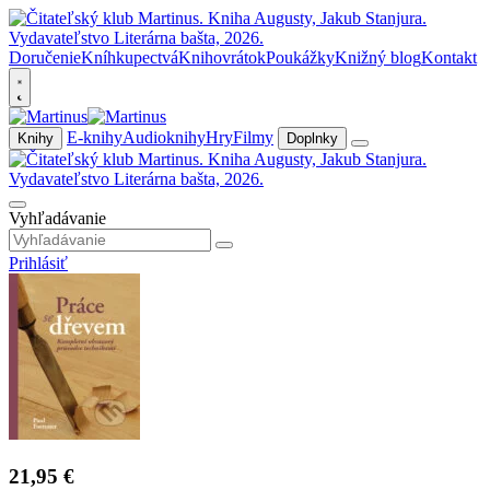
Doručenie
Kníhkupectvá
Knihovrátok
Poukážky
Knižný blog
Kontakt
E-knihy
Audioknihy
Hry
Filmy
Knihy
Doplnky
Vyhľadávanie
Prihlásiť
21,95 €