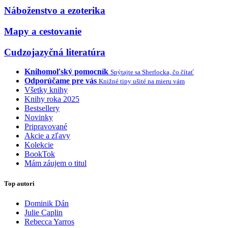
Náboženstvo a ezoterika
Mapy a cestovanie
Cudzojazyčná literatúra
Knihomoľský pomocník
Spýtajte sa Sherlocka, čo čítať
Odporúčame pre vás
Knižné tipy ušité na mieru vám
Všetky knihy
Knihy roka 2025
Bestsellery
Novinky
Pripravované
Akcie a zľavy
Kolekcie
BookTok
Mám záujem o titul
Top autori
Dominik Dán
Julie Caplin
Rebecca Yarros