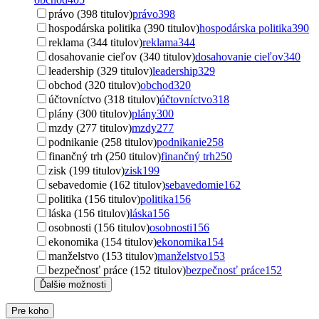
právo (398 titulov)
právo
398
hospodárska politika (390 titulov)
hospodárska politika
390
reklama (344 titulov)
reklama
344
dosahovanie cieľov (340 titulov)
dosahovanie cieľov
340
leadership (329 titulov)
leadership
329
obchod (320 titulov)
obchod
320
účtovníctvo (318 titulov)
účtovníctvo
318
plány (300 titulov)
plány
300
mzdy (277 titulov)
mzdy
277
podnikanie (258 titulov)
podnikanie
258
finančný trh (250 titulov)
finančný trh
250
zisk (199 titulov)
zisk
199
sebavedomie (162 titulov)
sebavedomie
162
politika (156 titulov)
politika
156
láska (156 titulov)
láska
156
osobnosti (156 titulov)
osobnosti
156
ekonomika (154 titulov)
ekonomika
154
manželstvo (153 titulov)
manželstvo
153
bezpečnosť práce (152 titulov)
bezpečnosť práce
152
Ďalšie možnosti
Pre koho