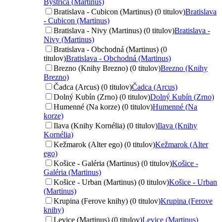
Bystrica (Martinus)
Bratislava - Cubicon (Martinus) (0 titulov)
Bratislava
- Cubicon (Martinus)
Bratislava - Nivy (Martinus) (0 titulov)
Bratislava -
Nivy (Martinus)
Bratislava - Obchodná (Martinus) (0
titulov)
Bratislava - Obchodná (Martinus)
Brezno (Knihy Brezno) (0 titulov)
Brezno (Knihy
Brezno)
Čadca (Arcus) (0 titulov)
Čadca (Arcus)
Dolný Kubín (Zrno) (0 titulov)
Dolný Kubín (Zrno)
Humenné (Na korze) (0 titulov)
Humenné (Na
korze)
Ilava (Knihy Kornélia) (0 titulov)
Ilava (Knihy
Kornélia)
Kežmarok (Alter ego) (0 titulov)
Kežmarok (Alter
ego)
Košice - Galéria (Martinus) (0 titulov)
Košice -
Galéria (Martinus)
Košice - Urban (Martinus) (0 titulov)
Košice - Urban
(Martinus)
Krupina (Ferove knihy) (0 titulov)
Krupina (Ferove
knihy)
Levice (Martinus) (0 titulov)
Levice (Martinus)