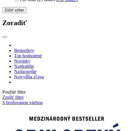
Zúžiť výber
Zoradiť
Bestsellery
Top hodnotené
Novinky
Najdrahšie
Najlacnejšie
Najvyššia zľava
Použité filtre
Zrušiť filtre
S brožovanou väzbou