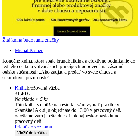
Žltá kniha budovania značky
Michal Pastier
Konečne kniha, ktorá spája brandbuilding a efektívne podnikanie do
jedného celku a v dvanástich princípoch odpovedá na zásadnú
otázku súčasnosti: „Ako zaujať a predať vo svete chaosu a
sekundovej pozornosti?“ ...
Kniha
brožovaná väzba
31,40 €
Na sklade > 5 ks
Táto kniha sa môže na cestu ku vám vybrať prakticky
okamžite! Ak si ju objednáte do 13:00 v pracovný deň,
odošleme vám ju ešte dnes, inak najneskôr nasledujúci
pracovný deň.
Pridať do zoznamu
Vložiť do košíka