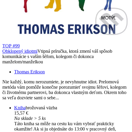
TOP #99
Obklopený idiotmi
Vtipná príručka, ktorá zmení váš spôsob
komunikácie s vaším šéfom, kolegom či dokonca
manželom/manželkou
Thomas Erikson
Nie každý, komu nerozumiete, je nevyhnutne idiot. Prelomová
metóda vám pomôže konečne porozumieť svojmu šéfovi, kolegom
či životnému partnerovi, ba dokonca vlastným deťom. Okrem toho
sa veľa dozviete sami o sebe...
Kniha
brožovaná väzba
15,57 €
Na sklade > 5 ks
Táto kniha sa môže na cestu ku vám vybrať prakticky
okamžite! Ak si ju objednáte do 13:00 v pracovný deň,