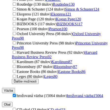
Routledge (130 titulov)
Routledge
130
Simon & Schuster (124 titulov)
Simon & Schuster
124
Ekopress (121 titulov)
Ekopress
121
Kogan Page (120 titulov)
Kogan Page
120
BIZBOOKS (117 titulov)
BIZBOOKS
117
Pearson (100 titulov)
Pearson
100
Oxford University Press (98 titulov)
Oxford University
Press
98
Princeton University Press (98 titulov)
Princeton University
Press
98
Harvard Business Review Press (92 titulov)
Harvard
Business Review Press
92
Karolinum (87 titulov)
Karolinum
87
Bloomsbury (87 titulov)
Bloomsbury
87
Eastone Books (86 titulov)
Eastone Books
86
Leges (80 titulov)
Leges
80
Ďalšie možnosti
Väzba
brožovaná väzba (15064 titulov)
brožovaná väzba
15064
Obal
CD obal (23 titulov)
CD obal
23