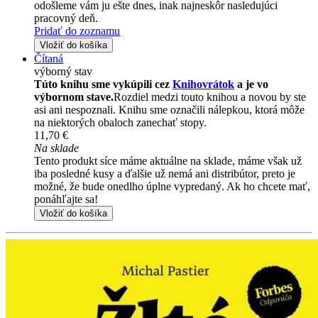
odošleme vám ju ešte dnes, inak najneskôr nasledujúci
pracovný deň.
Pridať do zoznamu
Vložiť do košíka
Čítaná
výborný stav
Túto knihu sme vykúpili cez
Knihovrátok
a je vo
výbornom stave.
Rozdiel medzi touto knihou a novou by ste
asi ani nespoznali. Knihu sme označili nálepkou, ktorá môže
na niektorých obaloch zanechať stopy.
11,70 €
Na sklade
Tento produkt síce máme aktuálne na sklade, máme však už
iba posledné kusy a ďalšie už nemá ani distribútor, preto je
možné, že bude onedlho úplne vypredaný. Ak ho chcete mať,
ponáhľajte sa!
Vložiť do košíka