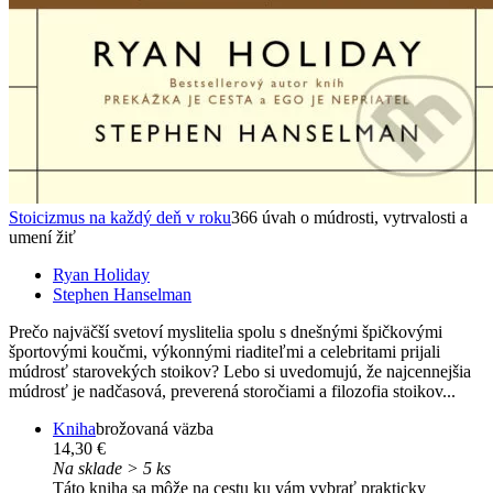
Stoicizmus na každý deň v roku
366 úvah o múdrosti, vytrvalosti a
umení žiť
Ryan Holiday
Stephen Hanselman
Prečo najväčší svetoví myslitelia spolu s dnešnými špičkovými
športovými koučmi, výkonnými riaditeľmi a celebritami prijali
múdrosť starovekých stoikov? Lebo si uvedomujú, že najcennejšia
múdrosť je nadčasová, preverená storočiami a filozofia stoikov...
Kniha
brožovaná väzba
14,30 €
Na sklade > 5 ks
Táto kniha sa môže na cestu ku vám vybrať prakticky