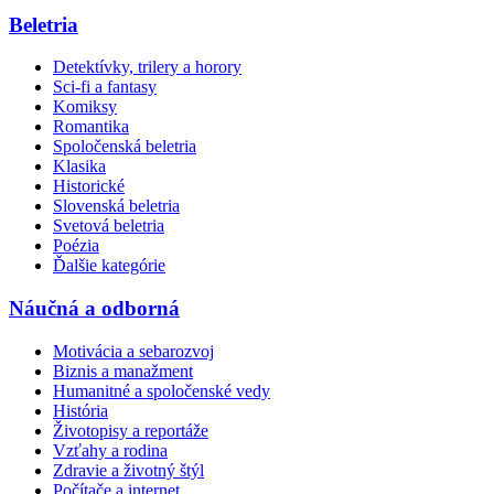
Beletria
Detektívky, trilery a horory
Sci-fi a fantasy
Komiksy
Romantika
Spoločenská beletria
Klasika
Historické
Slovenská beletria
Svetová beletria
Poézia
Ďalšie kategórie
Náučná a odborná
Motivácia a sebarozvoj
Biznis a manažment
Humanitné a spoločenské vedy
História
Životopisy a reportáže
Vzťahy a rodina
Zdravie a životný štýl
Počítače a internet