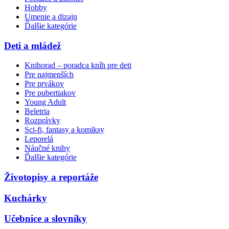
Hobby
Umenie a dizajn
Ďalšie kategórie
Deti a mládež
Knihorad – poradca kníh pre deti
Pre najmenších
Pre prvákov
Pre pubertiakov
Young Adult
Beletria
Rozprávky
Sci-fi, fantasy a komiksy
Leporelá
Náučné knihy
Ďalšie kategórie
Životopisy a reportáže
Kuchárky
Učebnice a slovníky