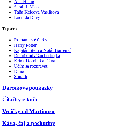
Ana Huang
Sarah J. Maas
Táňa Keleová Vasilková
Lucinda Riley
Top série
Romantické úteky
Harry Potter
Kapitán Stein a Notár Barbarič
Denník odvážneho bojka
Krimi Dominika Dána
Učím sa rozprávať
Duna
Smradi
Darčekové poukážky
Čítačky e-kníh
Vecičky od Martinusu
Káva, čaj a pochutiny