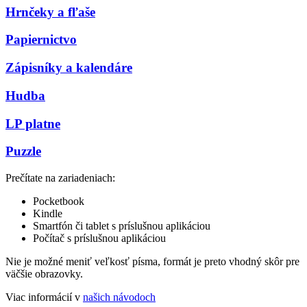
Hrnčeky a fľaše
Papiernictvo
Zápisníky a kalendáre
Hudba
LP platne
Puzzle
Prečítate na zariadeniach:
Pocketbook
Kindle
Smartfón či tablet s príslušnou aplikáciou
Počítač s príslušnou aplikáciou
Nie je možné meniť veľkosť písma, formát je preto vhodný skôr pre
väčšie obrazovky.
Viac informácií v
našich návodoch