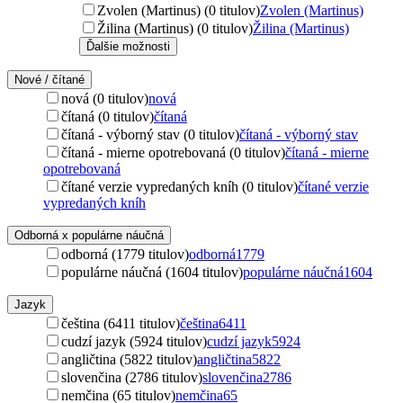
Zvolen (Martinus) (0 titulov)
Zvolen (Martinus)
Žilina (Martinus) (0 titulov)
Žilina (Martinus)
Ďalšie možnosti
Nové / čítané
nová (0 titulov)
nová
čítaná (0 titulov)
čítaná
čítaná - výborný stav (0 titulov)
čítaná - výborný stav
čítaná - mierne opotrebovaná (0 titulov)
čítaná - mierne
opotrebovaná
čítané verzie vypredaných kníh (0 titulov)
čítané verzie
vypredaných kníh
Odborná x populárne náučná
odborná (1779 titulov)
odborná
1779
populárne náučná (1604 titulov)
populárne náučná
1604
Jazyk
čeština (6411 titulov)
čeština
6411
cudzí jazyk (5924 titulov)
cudzí jazyk
5924
angličtina (5822 titulov)
angličtina
5822
slovenčina (2786 titulov)
slovenčina
2786
nemčina (65 titulov)
nemčina
65