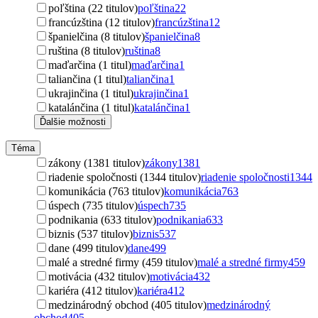
poľština (22 titulov)
poľština
22
francúzština (12 titulov)
francúzština
12
španielčina (8 titulov)
španielčina
8
ruština (8 titulov)
ruština
8
maďarčina (1 titul)
maďarčina
1
taliančina (1 titul)
taliančina
1
ukrajinčina (1 titul)
ukrajinčina
1
katalánčina (1 titul)
katalánčina
1
Ďalšie možnosti
Téma
zákony (1381 titulov)
zákony
1381
riadenie spoločnosti (1344 titulov)
riadenie spoločnosti
1344
komunikácia (763 titulov)
komunikácia
763
úspech (735 titulov)
úspech
735
podnikania (633 titulov)
podnikania
633
biznis (537 titulov)
biznis
537
dane (499 titulov)
dane
499
malé a stredné firmy (459 titulov)
malé a stredné firmy
459
motivácia (432 titulov)
motivácia
432
kariéra (412 titulov)
kariéra
412
medzinárodný obchod (405 titulov)
medzinárodný
obchod
405