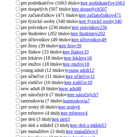
pre podnikateľov (1663 titulov)
pre podnikateľov
1663
pre dospelých (507 titulov)
pre dospelých
507
pre začiatočníkov (471 titulov)
pre začiatočníkov
471
pre fyzické osoby (340 titulov)
pre fyzické osoby
340
pre právnikov (236 titulov)
pre právnikov
236
pre študentov (202 titulov)
pre študentov
202
pre účtovníkov (49 titulov)
pre účtovníkov
49
pre ženy (39 titulov)
pre ženy
39
pre žiakov (33 titulov)
pre žiakov
33
pre lekárov (18 titulov)
pre lekárov
18
pre mužov (18 titulov)
pre mužov
18
young adult (12 titulov)
young adult
12
pre učiteľov (11 titulov)
pre učiteľov
11
pre rodičov (10 titulov)
pre rodičov
10
new adult (8 titulov)
new adult
8
pre náročných (7 titulov)
pre náročných
7
samoukovia (7 titulov)
samoukovia
7
pre sestry (6 titulov)
pre sestry
6
pre trénerov (4 tituly)
pre trénerov
4
pre deti (3 tituly)
pre deti
3
pre deti a mládež (3 tituly)
pre deti a mládež
3
pre manažérov (3 tituly)
pre manažérov
3