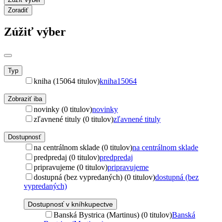
Zoradiť
Zúžiť výber
Typ
kniha (15064 titulov)
kniha
15064
Zobraziť iba
novinky (0 titulov)
novinky
zľavnené tituly (0 titulov)
zľavnené tituly
Dostupnosť
na centrálnom sklade (0 titulov)
na centrálnom sklade
predpredaj (0 titulov)
predpredaj
pripravujeme (0 titulov)
pripravujeme
dostupná (bez vypredaných) (0 titulov)
dostupná (bez
vypredaných)
Dostupnosť v kníhkupectve
Banská Bystrica (Martinus) (0 titulov)
Banská