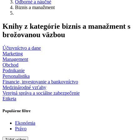
Odborné a náučné
Biznis a manažment
Knihy z kategórie biznis a manažment s
brožovanou väzbou
Účtovníctvo a dane
Marketing
Management
Obchod
Podnikanie
Personalistika
Financie, investovanie a bankovníctvo
Medzinárodné vzťahy
Verejná správa a sociálne zabezpečenie
Etiketa
Populárne filtre
Ekonómia
Právo
Zúžiť výber