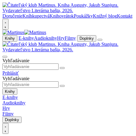
Doručenie
Kníhkupectvá
Knihovrátok
Poukážky
Knižný blog
Kontakt
E-knihy
Audioknihy
Hry
Filmy
Knihy
Doplnky
Vyhľadávanie
Prihlásiť
Vyhľadávanie
Knihy
E-knihy
Audioknihy
Hry
Filmy
Doplnky