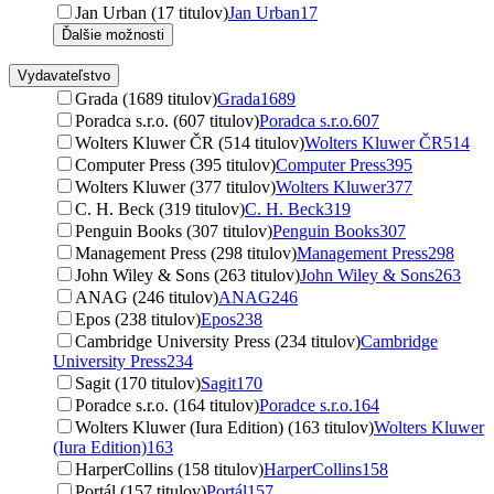
Jan Urban (17 titulov)
Jan Urban
17
Ďalšie možnosti
Vydavateľstvo
Grada (1689 titulov)
Grada
1689
Poradca s.r.o. (607 titulov)
Poradca s.r.o.
607
Wolters Kluwer ČR (514 titulov)
Wolters Kluwer ČR
514
Computer Press (395 titulov)
Computer Press
395
Wolters Kluwer (377 titulov)
Wolters Kluwer
377
C. H. Beck (319 titulov)
C. H. Beck
319
Penguin Books (307 titulov)
Penguin Books
307
Management Press (298 titulov)
Management Press
298
John Wiley & Sons (263 titulov)
John Wiley & Sons
263
ANAG (246 titulov)
ANAG
246
Epos (238 titulov)
Epos
238
Cambridge University Press (234 titulov)
Cambridge
University Press
234
Sagit (170 titulov)
Sagit
170
Poradce s.r.o. (164 titulov)
Poradce s.r.o.
164
Wolters Kluwer (Iura Edition) (163 titulov)
Wolters Kluwer
(Iura Edition)
163
HarperCollins (158 titulov)
HarperCollins
158
Portál (157 titulov)
Portál
157