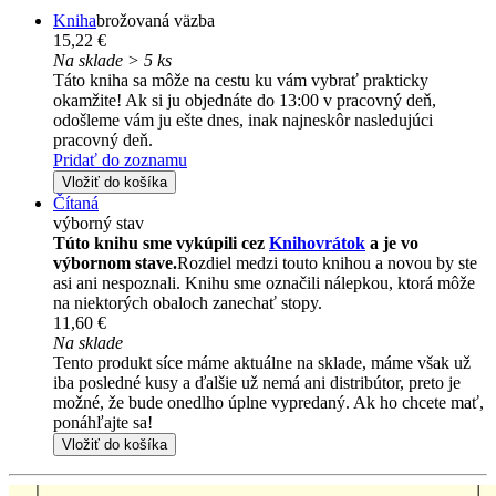
Kniha
brožovaná väzba
15,22 €
Na sklade > 5 ks
Táto kniha sa môže na cestu ku vám vybrať prakticky
okamžite! Ak si ju objednáte do 13:00 v pracovný deň,
odošleme vám ju ešte dnes, inak najneskôr nasledujúci
pracovný deň.
Pridať do zoznamu
Vložiť do košíka
Čítaná
výborný stav
Túto knihu sme vykúpili cez
Knihovrátok
a je vo
výbornom stave.
Rozdiel medzi touto knihou a novou by ste
asi ani nespoznali. Knihu sme označili nálepkou, ktorá môže
na niektorých obaloch zanechať stopy.
11,60 €
Na sklade
Tento produkt síce máme aktuálne na sklade, máme však už
iba posledné kusy a ďalšie už nemá ani distribútor, preto je
možné, že bude onedlho úplne vypredaný. Ak ho chcete mať,
ponáhľajte sa!
Vložiť do košíka