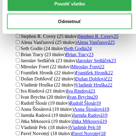
Povoliť všetko
Robert T. Kiyosaki (32 titulov)
Robert T. Kiyosaki
32
Jiří Plamínek (31 titulov)
Jiří Plamínek
31
Dale Carnegie (30 titulov)
Dale Carnegie
30
Odmietnuť
Hana Marková (29 titulov)
Hana Marková
29
Jiří Strouhal (26 titulov)
Jiří Strouhal
26
Stephen R. Covey (25 titulov)
Stephen R. Covey
25
Alena Vančurová (25 titulov)
Alena Vančurová
25
Seth Godin (24 titulov)
Seth Godin
24
Brian Tracy (23 titulov)
Brian Tracy
23
Jaroslav Sedláček (23 titulov)
Jaroslav Sedláček
23
Miroslav Foret (22 titulov)
Miroslav Foret
22
František Hroník (22 titulov)
František Hroník
22
Dušan Dobšovič (22 titulov)
Dušan Dobšovič
22
Vladimír Hruška (22 titulov)
Vladimír Hruška
22
Iva Rindová (21 titulov)
Iva Rindová
21
Ivan Brychta (20 titulov)
Ivan Brychta
20
Rudolf Šlosár (19 titulov)
Rudolf Šlosár
19
Anna Šlosárová (19 titulov)
Anna Šlosárová
19
Jarmila Radová (19 titulov)
Jarmila Radová
19
Jitka Mrkosová (19 titulov)
Jitka Mrkosová
19
Vladimír Pelc (18 titulov)
Vladimír Pelc
18
Pavel Novotný (18 titulov)
Pavel Novotný
18