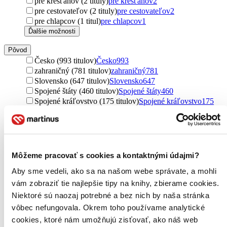
pre kresťanov (2 tituly)
pre kresťanov
2
pre cestovateľov (2 tituly)
pre cestovateľov
2
pre chlapcov (1 titul)
pre chlapcov
1
Ďalšie možnosti
Pôvod
Česko (993 titulov)
Česko
993
zahraničný (781 titulov)
zahraničný
781
Slovensko (647 titulov)
Slovensko
647
Spojené štáty (460 titulov)
Spojené štáty
460
Spojené kráľovstvo (175 titulov)
Spojené kráľovstvo
175
Nemecko (34 titulov)
Nemecko
34
Čína (15 titulov)
Čína
15
Austrália (14 titulov)
Austrália
14
severský (13 titulov)
severský
13
Izrael (12 titulov)
Izrael
12
Môžeme pracovať s cookies a kontaktnými údajmi?
Švédsko (10 titulov)
Švédsko
10
Aby sme vedeli, ako sa na našom webe správate, a mohli
Južná Kórea (10 titulov)
Južná Kórea
10
Kanada (9 titulov)
Kanada
9
vám zobraziť tie najlepšie tipy na knihy, zbierame cookies.
Francúzsko (9 titulov)
Francúzsko
9
Niektoré sú naozaj potrebné a bez nich by naša stránka
Írsko (7 titulov)
Írsko
7
vôbec nefungovala. Okrem toho používame analytické
Holandsko (7 titulov)
Holandsko
7
cookies, ktoré nám umožňujú zisťovať, ako náš web
Belgicko (6 titulov)
Belgicko
6