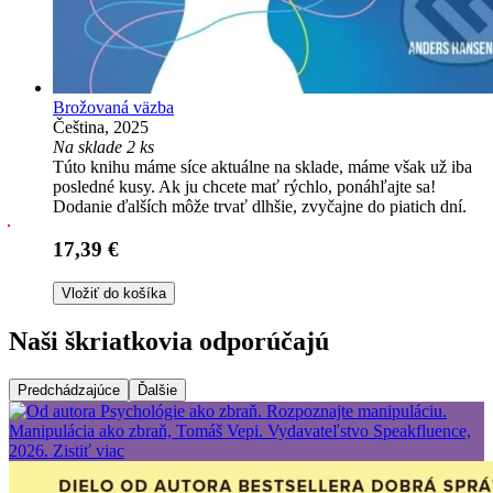
Brožovaná väzba
Čeština, 2025
Na sklade 2 ks
Túto knihu máme síce aktuálne na sklade, máme však už iba
posledné kusy. Ak ju chcete mať rýchlo, ponáhľajte sa!
Dodanie ďalších môže trvať dlhšie, zvyčajne do piatich dní.
17,39 €
Vložiť do košíka
Naši škriatkovia odporúčajú
Predchádzajúce
Ďalšie