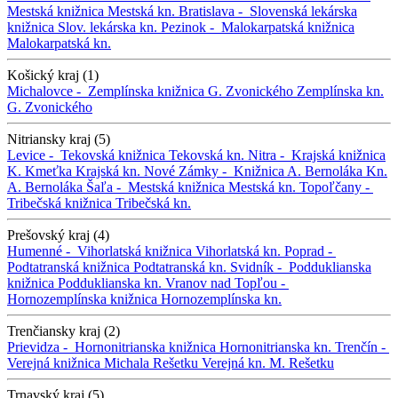
Mestská knižnica
Mestská kn.
Bratislava -
Slovenská lekárska
knižnica
Slov. lekárska kn.
Pezinok -
Malokarpatská knižnica
Malokarpatská kn.
Košický kraj (1)
Michalovce -
Zemplínska knižnica G. Zvonického
Zemplínska kn.
G. Zvonického
Nitriansky kraj (5)
Levice -
Tekovská knižnica
Tekovská kn.
Nitra -
Krajská knižnica
K. Kmeťka
Krajská kn.
Nové Zámky -
Knižnica A. Bernoláka
Kn.
A. Bernoláka
Šaľa -
Mestská knižnica
Mestská kn.
Topoľčany -
Tribečská knižnica
Tribečská kn.
Prešovský kraj (4)
Humenné -
Vihorlatská knižnica
Vihorlatská kn.
Poprad -
Podtatranská knižnica
Podtatranská kn.
Svidník -
Podduklianska
knižnica
Podduklianska kn.
Vranov nad Topľou -
Hornozemplínska knižnica
Hornozemplínska kn.
Trenčiansky kraj (2)
Prievidza -
Hornonitrianska knižnica
Hornonitrianska kn.
Trenčín -
Verejná knižnica Michala Rešetku
Verejná kn. M. Rešetku
Trnavský kraj (5)