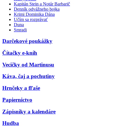
Kapitán Stein a Notár Barbarič
Denník odvážneho bojka
Krimi Dominika Dána
Učím sa rozprávať
Duna
Smradi
Darčekové poukážky
Čítačky e-kníh
Vecičky od Martinusu
Káva, čaj a pochutiny
Hrnčeky a fľaše
Papiernictvo
Zápisníky a kalendáre
Hudba