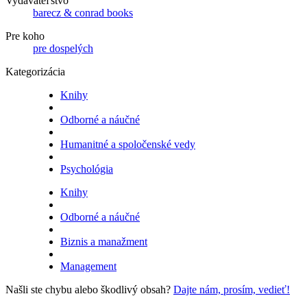
Vydavateľstvo
barecz & conrad books
Pre koho
pre dospelých
Kategorizácia
Knihy
Odborné a náučné
Humanitné a spoločenské vedy
Psychológia
Knihy
Odborné a náučné
Biznis a manažment
Management
Našli ste chybu alebo škodlivý obsah?
Dajte nám, prosím, vedieť!