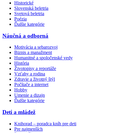
Historické
Slovenská beletria
Svetová beletria
Poézia
Ďalšie kategórie
Náučná a odborná
Motivácia a sebarozvoj
Biznis a manažment
Humanitné a spoločenské vedy
História
Životopisy a reportáže
Vzťahy a rodina
Zdravie a životný štýl
Počítače a internet
Hobby
Umenie a dizajn
Ďalšie kategórie
Deti a mládež
Knihorad – poradca kníh pre deti
Pre najmenších