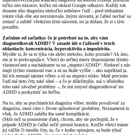
toľko isto názorov, koľko mi ukázal Google odkazov. Každý rok
dostane túto diagnózu niekoľko miliónov ľudí – pred tridsiatimi
rokmi však ešte ani neexistovala. Inými slovami, je ľahké nechať sa
zmiasť a zahltiť všetkými tými názormi, no ja dúfam, že si s tým
poradím.
Začnime od začiatku: čo je potrebné na to, aby vám
diagnostikovali ADHD? V zásade ide o ťažkosti v troch
oblastiach: koncentrácia, hyperaktivita a impulzivita.
Myslíte si, že sa to týka vás alebo niekoho, koho poznáte? Ak áno,
nie je to prekvapujúce. Všetci do určitej miery disponujeme týmito
vlastnosťami a nachádzame sa na „stupnici ADHD“. Niektorí z nás
majú týchto vlastností viac a sú na škále vyššie – ako napríklad ja.
Iní ich nemajú takmer vôbec a sú na stupnici nízko. Malé percento
ľudí má tieto črty také silné – a čo je dôležitejšie, má v dôsledku
toho také závažné problémy –, že má zmysel diagnostikovať im
ADHD a poskytnúť im liečbu.
Na to, aby sa psychiatrická diagnóza vôbec mohla považovať za
diagnózu, musí vám v živote spôsobovať problémy. Neznamená to
však, že ADHD zahŕňa iba samé komplikácie.
(Skôr než sa posunieme ďalej, chcem, aby ste pochopili, že v
prípade ADHD je ťažké určiť presnú hranicu. Keďže všetci máme
jej väčšie či menšie črty, to, čo v knihe opisujem, sa bude týkať