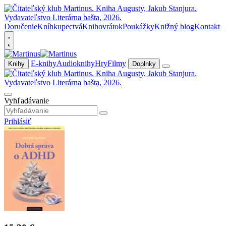
Doručenie
Kníhkupectvá
Knihovrátok
Poukážky
Knižný blog
Kontakt
E-knihy
Audioknihy
Hry
Filmy
Knihy
Doplnky
Vyhľadávanie
Prihlásiť