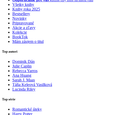
Knižné tipy ušité na mieru vám
Všetky knihy
Knihy roka 2025
Bestsellery
Novinky
Pripravované
Akcie a zľavy
Kolekcie
BookTok
Mám záujem o titul
Top autori
Dominik Dán
Julie Caplin
Rebecca Yarros
Ana Huang
Sarah J. Maas
Táňa Keleová Vasilková
Lucinda Riley
Top série
Romantické úteky
Harry Potter