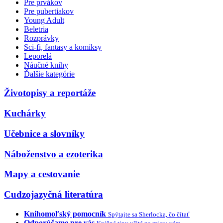
Pre prvákov
Pre pubertiakov
Young Adult
Beletria
Rozprávky
Sci-fi, fantasy a komiksy
Leporelá
Náučné knihy
Ďalšie kategórie
Životopisy a reportáže
Kuchárky
Učebnice a slovníky
Náboženstvo a ezoterika
Mapy a cestovanie
Cudzojazyčná literatúra
Knihomoľský pomocník
Spýtajte sa Sherlocka, čo čítať
Odporúčame pre vás