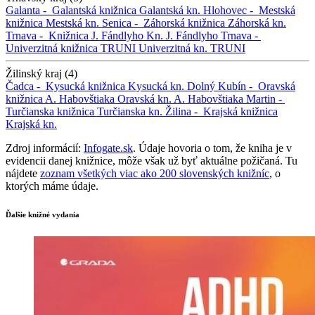
Galanta -
Galantská knižnica
Galantská kn.
Hlohovec -
Mestská
knižnica
Mestská kn.
Senica -
Záhorská knižnica
Záhorská kn.
Trnava -
Knižnica J. Fándlyho
Kn. J. Fándlyho
Trnava -
Univerzitná knižnica TRUNI
Univerzitná kn. TRUNI
Žilinský kraj (4)
Čadca -
Kysucká knižnica
Kysucká kn.
Dolný Kubín -
Oravská
knižnica A. Habovštiaka
Oravská kn. A. Habovštiaka
Martin -
Turčianska knižnica
Turčianska kn.
Žilina -
Krajská knižnica
Krajská kn.
Zdroj informácií:
Infogate.sk
. Údaje hovoria o tom, že kniha je v
evidencii danej knižnice, môže však už byť aktuálne požičaná. Tu
nájdete
zoznam všetkých viac ako 200 slovenských knižníc
, o
ktorých máme údaje.
Ďalšie knižné vydania