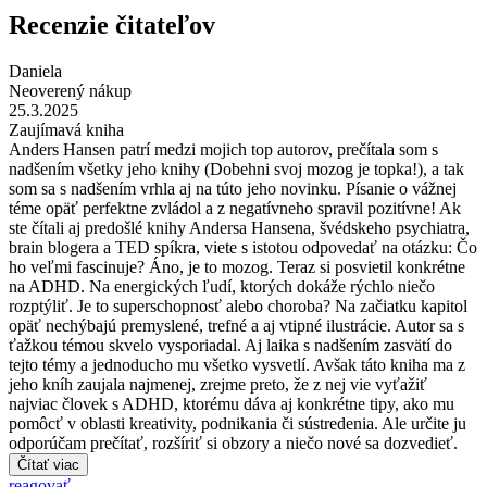
Recenzie čitateľov
Daniela
Neoverený nákup
25.3.2025
Zaujímavá kniha
Anders Hansen patrí medzi mojich top autorov, prečítala som s
nadšením všetky jeho knihy (Dobehni svoj mozog je topka!), a tak
som sa s nadšením vrhla aj na túto jeho novinku. Písanie o vážnej
téme opäť perfektne zvládol a z negatívneho spravil pozitívne! Ak
ste čítali aj predošlé knihy Andersa Hansena, švédskeho psychiatra,
brain blogera a TED spíkra, viete s istotou odpovedať na otázku: Čo
ho veľmi fascinuje? Áno, je to mozog. Teraz si posvietil konkrétne
na ADHD. Na energických ľudí, ktorých dokáže rýchlo niečo
rozptýliť. Je to superschopnosť alebo choroba? Na začiatku kapitol
opäť nechýbajú premyslené, trefné a aj vtipné ilustrácie. Autor sa s
ťažkou témou skvelo vysporiadal. Aj laika s nadšením zasvätí do
tejto témy a jednoducho mu všetko vysvetlí. Avšak táto kniha ma z
jeho kníh zaujala najmenej, zrejme preto, že z nej vie vyťažiť
najviac človek s ADHD, ktorému dáva aj konkrétne tipy, ako mu
pomôcť v oblasti kreativity, podnikania či sústredenia. Ale určite ju
odporúčam prečítať, rozšíriť si obzory a niečo nové sa dozvedieť.
Čítať viac
reagovať