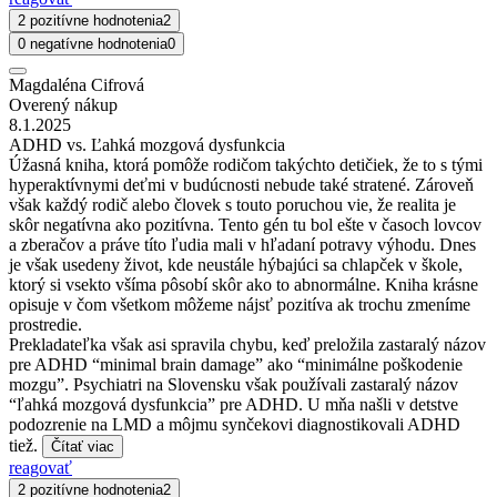
2 pozitívne hodnotenia
2
0 negatívne hodnotenia
0
Magdaléna Cifrová
Overený nákup
8.1.2025
ADHD vs. Ľahká mozgová dysfunkcia
Úžasná kniha, ktorá pomôže rodičom takýchto detičiek, že to s tými
hyperaktívnymi deťmi v budúcnosti nebude také stratené. Zároveň
však každý rodič alebo človek s touto poruchou vie, že realita je
skôr negatívna ako pozitívna. Tento gén tu bol ešte v časoch lovcov
a zberačov a práve títo ľudia mali v hľadaní potravy výhodu. Dnes
je však usedeny život, kde neustále hýbajúci sa chlapček v škole,
ktorý si vsekto všíma pôsobí skôr ako to abnormálne. Kniha krásne
opisuje v čom všetkom môžeme nájsť pozitíva ak trochu zmeníme
prostredie.
Prekladateľka však asi spravila chybu, keď preložila zastaralý názov
pre ADHD “minimal brain damage” ako “minimálne poškodenie
mozgu”. Psychiatri na Slovensku však používali zastaralý názov
“ľahká mozgová dysfunkcia” pre ADHD. U mňa našli v detstve
podozrenie na LMD a môjmu synčekovi diagnostikovali ADHD
tiež.
Čítať viac
reagovať
2 pozitívne hodnotenia
2