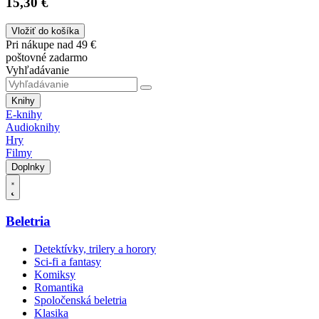
15,30 €
Vložiť do košíka
Pri nákupe nad 49 €
poštovné zadarmo
Vyhľadávanie
Knihy
E-knihy
Audioknihy
Hry
Filmy
Doplnky
Beletria
Detektívky, trilery a horory
Sci-fi a fantasy
Komiksy
Romantika
Spoločenská beletria
Klasika