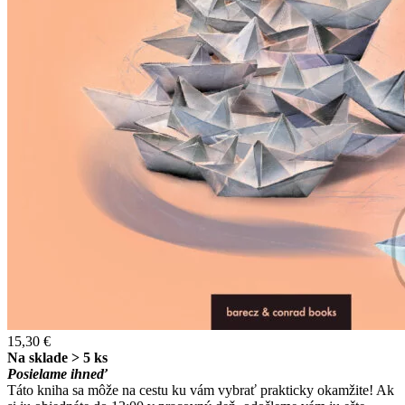
15,30 €
Na sklade > 5 ks
Posielame ihneď
Táto kniha sa môže na cestu ku vám vybrať prakticky okamžite! Ak