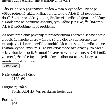
nielen ľudí s ADHD, ale aj mnohých iných.)
Táto kniha je o pozitívnych črtách – teda o výhodách. Prečo je
vôbec potrebná takáto kniha, vari sa toho o ADHD už nepopísalo
dosť? Som presvedčený o tom, že čím viac zdôrazňujeme problémy
a zabúdame na pozitívne aspekty, tým väčšie je riziko, že ľuďom s
ADHD spôsobíme nové problémy.
Za nové problémy považujem predovšetkým zhoršené sebavedomie
a pocit, že mnohé dvere v živote sú pre človeka zatvorené a že
existujú veci, ktoré nezvládne urobiť. Ak namiesto toho zdôrazníme
zoznam výhod, myslím si, že výsledok môže byť opačný: zlepšené
sebavedomie a pocit, že mnohé dvere sú vám otvorené. ADHD totiž
znamená, že máte iný – a jedinečný – súbor nástrojov, ktorý sa
musíte naučiť používať.
Čítať viac
Naše katalógové číslo
2138169
Originálny názov
Fördel ADHD: Var på skalan ligger du?
Počet strán
196