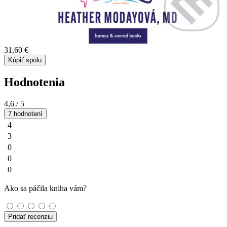
31,60 €
Kúpiť spolu
Hodnotenia
4,6
/ 5
7 hodnotení
4
3
0
0
0
Ako sa páčila kniha vám?
Pridať recenziu