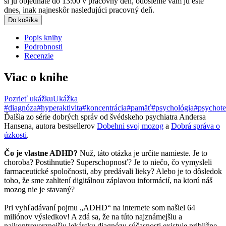
si ju objednáte do 13:00 v pracovný deň, odošleme vám ju ešte
dnes, inak najneskôr nasledujúci pracovný deň.
Do košíka
Popis knihy
Podrobnosti
Recenzie
Viac o knihe
Pozrieť ukážku
Ukážka
#diagnóza
#hyperaktivita
#koncentrácia
#pamäť
#psychológia
#psychote
Ďalšia zo série dobrých správ od švédskeho psychiatra Andersa
Hansena, autora bestsellerov
Dobehni svoj mozog
a
Dobrá správa o
úzkosti
.
Čo je vlastne ADHD?
Nuž, táto otázka je určite namieste. Je to
choroba? Postihnutie? Superschopnosť? Je to niečo, čo vymysleli
farmaceutické spoločnosti, aby predávali lieky? Alebo je to dôsledok
toho, že sme zahltení digitálnou záplavou informácií, na ktorú náš
mozog nie je stavaný?
Pri vyhľadávaní pojmu „ADHD“ na internete som našiel 64
miliónov výsledkov! A zdá sa, že na túto najznámejšiu a
najkontroverznejšiu lekársku diagnózu súčasnosti existuje približne