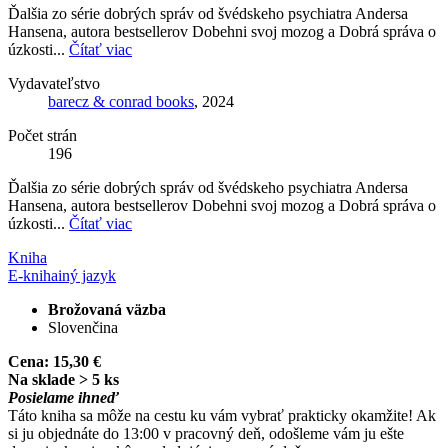
Ďalšia zo série dobrých správ od švédskeho psychiatra Andersa
Hansena, autora bestsellerov Dobehni svoj mozog a Dobrá správa o
úzkosti...
Čítať viac
Vydavateľstvo
barecz & conrad books
, 2024
Počet strán
196
Ďalšia zo série dobrých správ od švédskeho psychiatra Andersa
Hansena, autora bestsellerov Dobehni svoj mozog a Dobrá správa o
úzkosti...
Čítať viac
Kniha
E-kniha
iný jazyk
Brožovaná väzba
Slovenčina
Cena:
15,30 €
Na sklade > 5 ks
Posielame ihneď
Táto kniha sa môže na cestu ku vám vybrať prakticky okamžite! Ak
si ju objednáte do 13:00 v pracovný deň, odošleme vám ju ešte