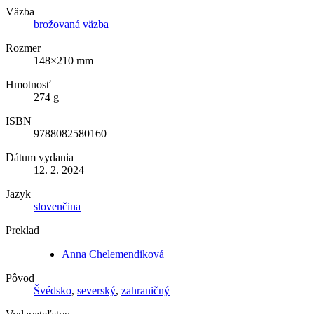
Väzba
brožovaná väzba
Rozmer
148×210 mm
Hmotnosť
274 g
ISBN
9788082580160
Dátum vydania
12. 2. 2024
Jazyk
slovenčina
Preklad
Anna Chelemendiková
Pôvod
Švédsko
,
severský
,
zahraničný