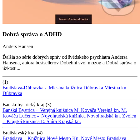
Dobrá správa o ADHD
Anders Hansen
Ďalšia zo série dobrých správ od švédskeho psychiatra Andersa
Hansena, autora bestsellerov Dobehni svoj mozog a Dobrá správa o
úzkosti...
(1)
Bratislava-Dúbravka -
Miestna knižnica Dúbravka
Miestna kn.
Dúbravka
Banskobystrický kraj (3)
Banská Bystrica -
Verejná knižnica M. Kováča
Verejná kn. M.
Kováča
Lučenec -
Novohradská knižnica
Novohradská kn.
Zvolen
-
Krajská knižnica Ľ. Štúra
Krajská kn.
Bratislavský kraj (4)
Bratislava -
Knižnica Nové Mesto
Kn. Nové Mesto
Bratislava -