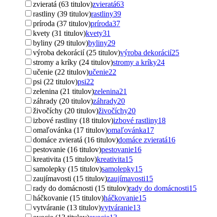
zvieratá (63 titulov)
zvieratá
63
rastliny (39 titulov)
rastliny
39
príroda (37 titulov)
príroda
37
kvety (31 titulov)
kvety
31
byliny (29 titulov)
byliny
29
výroba dekorácií (25 titulov)
výroba dekorácií
25
stromy a kríky (24 titulov)
stromy a kríky
24
učenie (22 titulov)
učenie
22
psi (22 titulov)
psi
22
zelenina (21 titulov)
zelenina
21
záhrady (20 titulov)
záhrady
20
živočíchy (20 titulov)
živočíchy
20
izbové rastliny (18 titulov)
izbové rastliny
18
omaľovánka (17 titulov)
omaľovánka
17
domáce zvieratá (16 titulov)
domáce zvieratá
16
pestovanie (16 titulov)
pestovanie
16
kreativita (15 titulov)
kreativita
15
samolepky (15 titulov)
samolepky
15
zaujímavosti (15 titulov)
zaujímavosti
15
rady do domácnosti (15 titulov)
rady do domácnosti
15
háčkovanie (15 titulov)
háčkovanie
15
vytváranie (13 titulov)
vytváranie
13