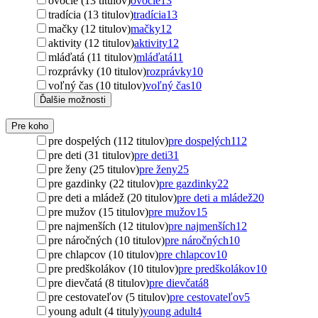
ovocie (13 titulov)
ovocie
13
tradícia (13 titulov)
tradícia
13
mačky (12 titulov)
mačky
12
aktivity (12 titulov)
aktivity
12
mláďatá (11 titulov)
mláďatá
11
rozprávky (10 titulov)
rozprávky
10
voľný čas (10 titulov)
voľný čas
10
Ďalšie možnosti
Pre koho
pre dospelých (112 titulov)
pre dospelých
112
pre deti (31 titulov)
pre deti
31
pre ženy (25 titulov)
pre ženy
25
pre gazdinky (22 titulov)
pre gazdinky
22
pre deti a mládež (20 titulov)
pre deti a mládež
20
pre mužov (15 titulov)
pre mužov
15
pre najmenších (12 titulov)
pre najmenších
12
pre náročných (10 titulov)
pre náročných
10
pre chlapcov (10 titulov)
pre chlapcov
10
pre predškolákov (10 titulov)
pre predškolákov
10
pre dievčatá (8 titulov)
pre dievčatá
8
pre cestovateľov (5 titulov)
pre cestovateľov
5
young adult (4 tituly)
young adult
4