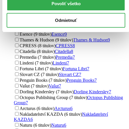
Povoliť všetko
Svojtka&Co. (15 titulov)
Svojtka&Co.
15
Epos (13 titulov)
Epos
13
Plat4M Books (12 titulov)
Plat4M Books
12
Odmietnuť
Bookmedia (12 titulov)
Bookmedia
12
Metafora (11 titulov)
Metafora
11
Esence (9 titulov)
Esence
9
Thames & Hudson (9 titulov)
Thames & Hudson
9
CPRESS (8 titulov)
CPRESS
8
Citadella (8 titulov)
Citadella
8
Premedia (7 titulov)
Premedia
7
Lindeni (7 titulov)
Lindeni
7
Fortuna Libri (7 titulov)
Fortuna Libri
7
Slovart CZ (7 titulov)
Slovart CZ
7
Penguin Books (7 titulov)
Penguin Books
7
Vašut (7 titulov)
Vašut
7
Dorling Kindersley (7 titulov)
Dorling Kindersley
7
Octopus Publishing Group (7 titulov)
Octopus Publishing
Group
7
Arcturus (6 titulov)
Arcturus
6
Nakladatelství KAZDA (6 titulov)
Nakladatelství
KAZDA
6
Naturu (6 titulov)
Naturu
6