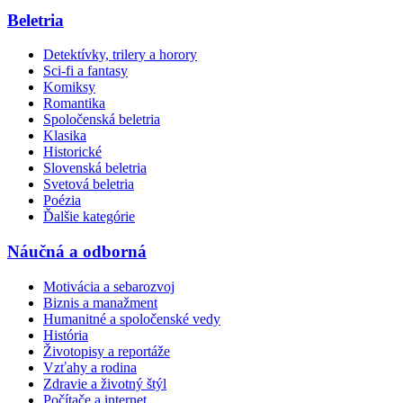
Beletria
Detektívky, trilery a horory
Sci-fi a fantasy
Komiksy
Romantika
Spoločenská beletria
Klasika
Historické
Slovenská beletria
Svetová beletria
Poézia
Ďalšie kategórie
Náučná a odborná
Motivácia a sebarozvoj
Biznis a manažment
Humanitné a spoločenské vedy
História
Životopisy a reportáže
Vzťahy a rodina
Zdravie a životný štýl
Počítače a internet