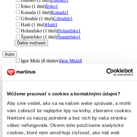
Dánsko (1 titul)
Dánsko
1
Írsko (1 titul)
Írsko
1
Kanada (1 titul)
Kanada
1
Gibraltár (1 titul)
Gibraltár
1
Haiti (1 titul)
Haiti
1
Holandsko (1 titul)
Holandsko
1
Španielsko (1 titul)
Španielsko
1
Ďalšie možnosti
Autor
Igor Mráz (8 titulov)
Igor Mráz
8
Ivan Hričovský (8 titulov)
Ivan Hričovský
8
Ivan Kňaze (5 titulov)
Ivan Kňaze
5
Zora Mintalová Zubercová (5 titulov)
Zora Mintalová
Zubercová
5
Marie Kondo (4 tituly)
Marie Kondo
4
Môžeme pracovať s cookies a kontaktnými údajmi?
Lewis Carroll (3 tituly)
Lewis Carroll
3
Juraj Matlák (3 tituly)
Juraj Matlák
3
Aby sme vedeli, ako sa na našom webe správate, a mohli
Boris Horák (3 tituly)
Boris Horák
3
vám zobraziť tie najlepšie tipy na knihy, zbierame cookies.
Alice Oseman (3 tituly)
Alice Oseman
3
Niektoré sú naozaj potrebné a bez nich by naša stránka
Lucia Harničárová (3 tituly)
Lucia Harničárová
3
vôbec nefungovala. Okrem toho používame analytické
Meik Wiking (3 tituly)
Meik Wiking
3
cookies, ktoré nám umožňujú zisťovať, ako náš web
Jaroslav Svoboda (2 tituly)
Jaroslav Svoboda
2