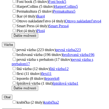
Foni book (5 titulov)
Foni book
5
HarperCollins (5 titulov)
HarperCollins
5
Permakultura (5 titulov)
Permakultura
5
Ikar (4 tituly)
Ikar
4
Ottovo nakladateľstvo (4 tituly)
Ottovo nakladateľstvo
4
Smart Press (4 tituly)
Smart Press
4
Plot (4 tituly)
Plot
4
Ďalšie možnosti
Väzba
pevná väzba (223 titulov)
pevná väzba
223
brožovaná väzba (196 titulov)
brožovaná väzba
196
pevná väzba s prebalom (17 titulov)
pevná väzba s
prebalom
17
šitá väzba (12 titulov)
šitá väzba
12
flexi (11 titulov)
flexi
11
leporelo (8 titulov)
leporelo
8
špirálová väzba (1 titul)
špirálová väzba
1
Ďalšie možnosti
Obal
krabička (2 tituly)
krabička
2