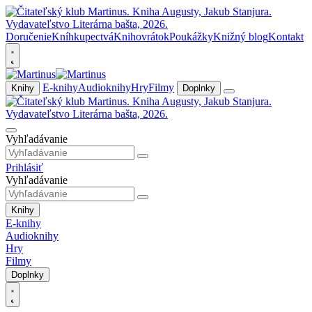
Doručenie
Kníhkupectvá
Knihovrátok
Poukážky
Knižný blog
Kontakt
E-knihy
Audioknihy
Hry
Filmy
Knihy
Doplnky
Vyhľadávanie
Prihlásiť
Vyhľadávanie
Knihy
E-knihy
Audioknihy
Hry
Filmy
Doplnky