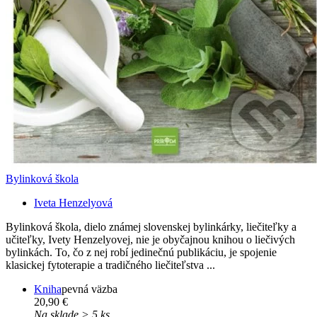
Bylinková škola
Iveta Henzelyová
Bylinková škola, dielo známej slovenskej bylinkárky, liečiteľky a
učiteľky, Ivety Henzelyovej, nie je obyčajnou knihou o liečivých
bylinkách. To, čo z nej robí jedinečnú publikáciu, je spojenie
klasickej fytoterapie a tradičného liečiteľstva ...
Kniha
pevná väzba
20,90 €
Na sklade > 5 ks