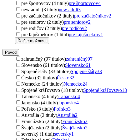
pre športovcov (4 tituly)
pre športovcov
4
new adult (3 tituly)
new adult
3
pre začiatočníkov (2 tituly)
pre začiatočníkov
2
pre seniorov (2 tituly)
pre seniorov
2
pre rodičov (2 tituly)
pre rodičov
2
pre fajnšmekrov (1 titul)
pre fajnšmekrov
1
Ďalšie možnosti
Pôvod
zahraničný (97 titulov)
zahraničný
97
Slovensko (61 titulov)
Slovensko
61
Spojené štáty (33 titulov)
Spojené štáty
33
Česko (32 titulov)
Česko
32
Nemecko (24 titulov)
Nemecko
24
Spojené kráľovstvo (18 titulov)
Spojené kráľovstvo
18
Taliansko (4 tituly)
Taliansko
4
Japonsko (4 tituly)
Japonsko
4
Poľsko (3 tituly)
Poľsko
3
Austrália (2 tituly)
Austrália
2
Francúzsko (2 tituly)
Francúzsko
2
Švajčiarsko (2 tituly)
Švajčiarsko
2
severský (1 titul)
severský
1