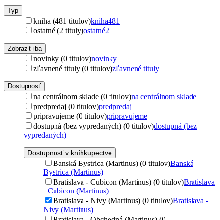
Typ
kniha (481 titulov)
kniha
481
ostatné (2 tituly)
ostatné
2
Zobraziť iba
novinky (0 titulov)
novinky
zľavnené tituly (0 titulov)
zľavnené tituly
Dostupnosť
na centrálnom sklade (0 titulov)
na centrálnom sklade
predpredaj (0 titulov)
predpredaj
pripravujeme (0 titulov)
pripravujeme
dostupná (bez vypredaných) (0 titulov)
dostupná (bez
vypredaných)
Dostupnosť v kníhkupectve
Banská Bystrica (Martinus) (0 titulov)
Banská
Bystrica (Martinus)
Bratislava - Cubicon (Martinus) (0 titulov)
Bratislava
- Cubicon (Martinus)
Bratislava - Nivy (Martinus) (0 titulov)
Bratislava -
Nivy (Martinus)
Bratislava - Obchodná (Martinus) (0