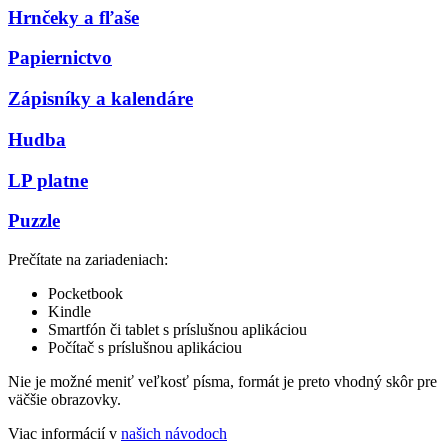
Hrnčeky a fľaše
Papiernictvo
Zápisníky a kalendáre
Hudba
LP platne
Puzzle
Prečítate na zariadeniach:
Pocketbook
Kindle
Smartfón či tablet s príslušnou aplikáciou
Počítač s príslušnou aplikáciou
Nie je možné meniť veľkosť písma, formát je preto vhodný skôr pre
väčšie obrazovky.
Viac informácií v
našich návodoch