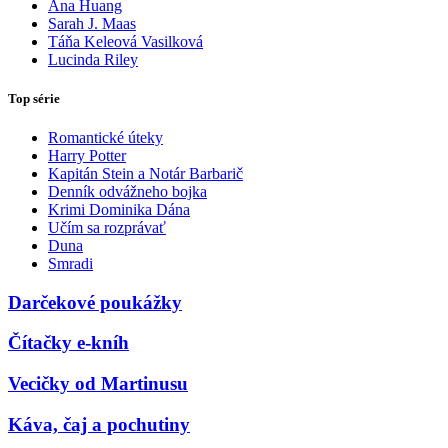
Ana Huang
Sarah J. Maas
Táňa Keleová Vasilková
Lucinda Riley
Top série
Romantické úteky
Harry Potter
Kapitán Stein a Notár Barbarič
Denník odvážneho bojka
Krimi Dominika Dána
Učím sa rozprávať
Duna
Smradi
Darčekové poukážky
Čítačky e-kníh
Vecičky od Martinusu
Káva, čaj a pochutiny