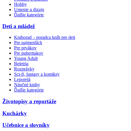
Hobby
Umenie a dizajn
Ďalšie kategórie
Deti a mládež
Knihorad – poradca kníh pre deti
Pre najmenších
Pre prvákov
Pre pubertiakov
Young Adult
Beletria
Rozprávky
Sci-fi, fantasy a komiksy
Leporelá
Náučné knihy
Ďalšie kategórie
Životopisy a reportáže
Kuchárky
Učebnice a slovníky