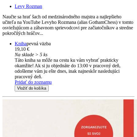
Levy Rozman
Naučte sa hrať šach od medzinárodného majstra a najlepšieho
učiteľa na YouTube Levyho Rozmana (alias GothamChess) v tomto
osviežujúcom a zábavnom sprievodcovi pre začiatočníkov a stredne
pokročilých hráčov...
Kniha
pevná väzba
19,10 €
Na sklade > 5 ks
Táto kniha sa môže na cestu ku vám vybrať prakticky
okamžite! Ak si ju objednáte do 13:00 v pracovný deň,
odošleme vám ju ešte dnes, inak najneskôr nasledujúci
pracovný deň.
Pridať do zoznamu
Vložiť do košíka