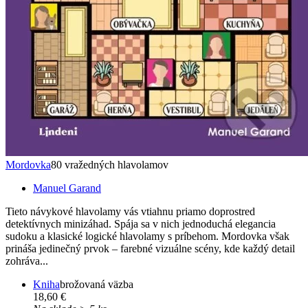
Mordovka
80 vražedných hlavolamov
Manuel Garand
Tieto návykové hlavolamy vás vtiahnu priamo doprostred
detektívnych minizáhad. Spája sa v nich jednoduchá elegancia
sudoku a klasické logické hlavolamy s príbehom. Mordovka však
prináša jedinečný prvok – farebné vizuálne scény, kde každý detail
zohráva...
Kniha
brožovaná väzba
18,60 €