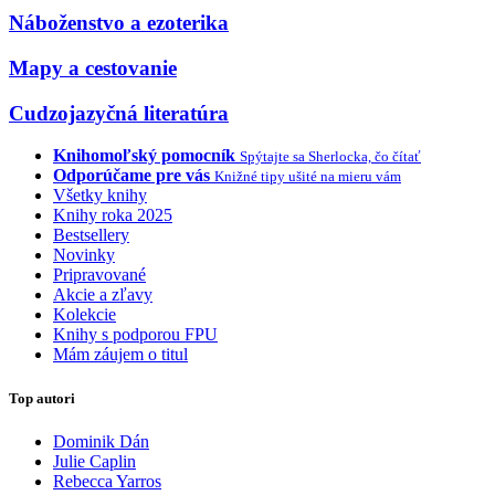
Náboženstvo a ezoterika
Mapy a cestovanie
Cudzojazyčná literatúra
Knihomoľský pomocník
Spýtajte sa Sherlocka, čo čítať
Odporúčame pre vás
Knižné tipy ušité na mieru vám
Všetky knihy
Knihy roka 2025
Bestsellery
Novinky
Pripravované
Akcie a zľavy
Kolekcie
Knihy s podporou FPU
Mám záujem o titul
Top autori
Dominik Dán
Julie Caplin
Rebecca Yarros