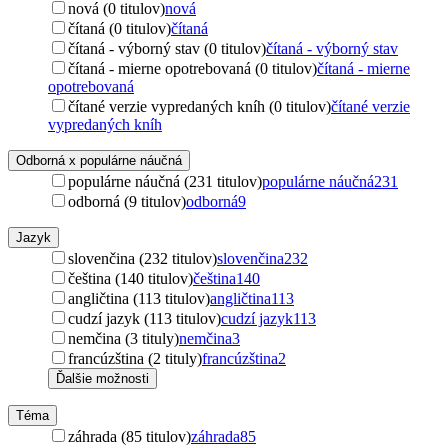
nová (0 titulov)
nová
čítaná (0 titulov)
čítaná
čítaná - výborný stav (0 titulov)
čítaná - výborný stav
čítaná - mierne opotrebovaná (0 titulov)
čítaná - mierne
opotrebovaná
čítané verzie vypredaných kníh (0 titulov)
čítané verzie
vypredaných kníh
Odborná x populárne náučná
populárne náučná (231 titulov)
populárne náučná
231
odborná (9 titulov)
odborná
9
Jazyk
slovenčina (232 titulov)
slovenčina
232
čeština (140 titulov)
čeština
140
angličtina (113 titulov)
angličtina
113
cudzí jazyk (113 titulov)
cudzí jazyk
113
nemčina (3 tituly)
nemčina
3
francúzština (2 tituly)
francúzština
2
Ďalšie možnosti
Téma
záhrada (85 titulov)
záhrada
85