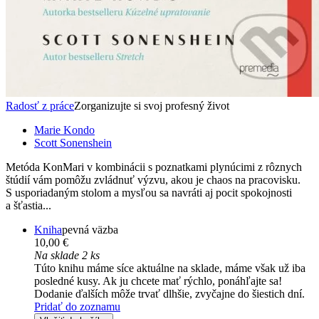
Radosť z práce
Zorganizujte si svoj profesný život
Marie Kondo
Scott Sonenshein
Metóda KonMari v kombinácii s poznatkami plynúcimi z rôznych
štúdií vám pomôžu zvládnuť výzvu, akou je chaos na pracovisku.
S usporiadaným stolom a mysľou sa navráti aj pocit spokojnosti
a šťastia...
Kniha
pevná väzba
10,00 €
Na sklade 2 ks
Túto knihu máme síce aktuálne na sklade, máme však už iba
posledné kusy. Ak ju chcete mať rýchlo, ponáhľajte sa!
Dodanie ďalších môže trvať dlhšie, zvyčajne do šiestich dní.
Pridať do zoznamu