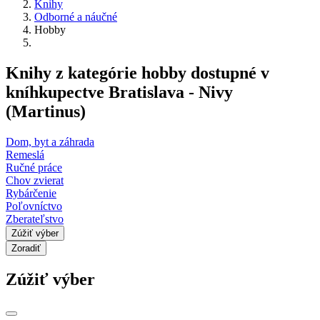
Knihy
Odborné a náučné
Hobby
Knihy z kategórie hobby dostupné v
kníhkupectve Bratislava - Nivy
(Martinus)
Dom, byt a záhrada
Remeslá
Ručné práce
Chov zvierat
Rybárčenie
Poľovníctvo
Zberateľstvo
Zúžiť výber
Zoradiť
Zúžiť výber