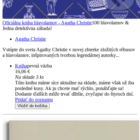
Oficiálna kniha hlavolamov - Agatha Christie
100 hlavolamov &
Jedna detektívna záhada!
Agatha Christie
Vstúpte do sveta Agathy Christie v novej zbierke zložitých rébusov
a hlavolamov, inšpirovaných tvorbou legendárnej autorky...
Kniha
pevná väzba
16,06 €
Na sklade 3 ks
Túto knihu máme síce aktuálne na sklade, máme však už iba
posledné kusy. Ak ju chcete mať rýchlo, ponáhľajte sa!
Dodanie ďalších môže trvať dlhšie, zvyčajne do štyroch dní.
Pridať do zoznamu
Vložiť do košíka