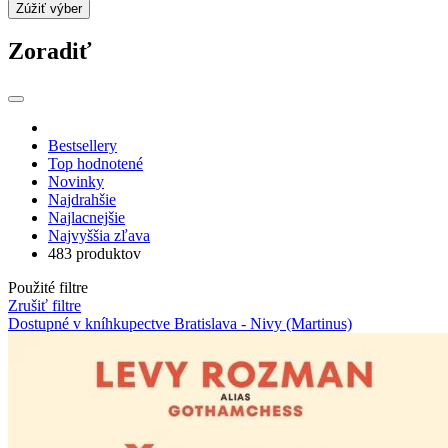
Zúžiť výber
Zoradiť
Bestsellery
Top hodnotené
Novinky
Najdrahšie
Najlacnejšie
Najvyššia zľava
483 produktov
Použité filtre
Zrušiť filtre
Dostupné v kníhkupectve Bratislava - Nivy (Martinus)