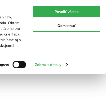
Povoliť všetko
a knihy,
ovala. Okrem
Odmietnuť
stále ho pre
u orientáciu.
dieľame aj s
Ďakujeme!
ngové
Zobraziť detaily