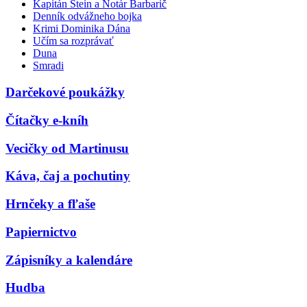
Kapitán Stein a Notár Barbarič
Denník odvážneho bojka
Krimi Dominika Dána
Učím sa rozprávať
Duna
Smradi
Darčekové poukážky
Čítačky e-kníh
Vecičky od Martinusu
Káva, čaj a pochutiny
Hrnčeky a fľaše
Papiernictvo
Zápisníky a kalendáre
Hudba