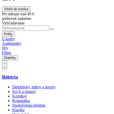
Vložiť do košíka
Pri nákupe nad 49 €
poštovné zadarmo
Vyhľadávanie
Knihy
E-knihy
Audioknihy
Hry
Filmy
Doplnky
Beletria
Detektívky, trilery a horory
Sci-fi a fantasy
Komiksy
Romantika
Spoločenská beletria
Klasika