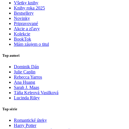
Všetky knihy
Knihy roka 2025
Bestsellery
Novinky
Pripravované
Akcie a zľavy
Kolekcie
BookTok
Mám záujem o titul
Top autori
Dominik Dán
Julie Caplin
Rebecca Yarros
Ana Huang
Sarah J. Maas
Táňa Keleová Vasilková
Lucinda Riley
Top série
Romantické úteky
Harry Potter