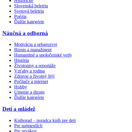
Historické
Slovenská beletria
Svetová beletria
Poézia
Ďalšie kategórie
Náučná a odborná
Motivácia a sebarozvoj
Biznis a manažment
Humanitné a spoločenské vedy
História
Životopisy a reportáže
Vzťahy a rodina
Zdravie a životný štýl
Počítače a internet
Hobby
Umenie a dizajn
Ďalšie kategórie
Deti a mládež
Knihorad – poradca kníh pre deti
Pre najmenších
Pre prvákov