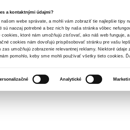
es a kontaktnými údajmi?
našom webe správate, a mohli vám zobraziť tie najlepšie tipy n
é sú naozaj potrebné a bez nich by naša stránka vôbec nefung
 cookies, ktoré nám umožňujú zisťovať, ako náš web funguje, a 
ačné cookies nám dovoľujú prispôsobovať stránku pre vašu lepši
zas umožňujú zobrazenie relevantnej reklamy. Niektoré údaje z
y nám pomohlo, keby sme mohli používať všetky tieto cookies. 
ersonalizačné
Analytické
Marketi