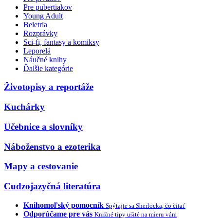
Pre pubertiakov
Young Adult
Beletria
Rozprávky
Sci-fi, fantasy a komiksy
Leporelá
Náučné knihy
Ďalšie kategórie
Životopisy a reportáže
Kuchárky
Učebnice a slovníky
Náboženstvo a ezoterika
Mapy a cestovanie
Cudzojazyčná literatúra
Knihomoľský pomocník
Spýtajte sa Sherlocka, čo čítať
Odporúčame pre vás
Knižné tipy ušité na mieru vám