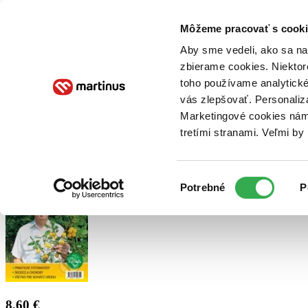
Doručenie
Kníhkupectvá
Knihovrátok
Poukážky
Knižný blog
Kontakt
Môžeme pracovať s cooki
Aby sme vedeli, ako sa na 
zbierame cookies. Niektor
E-knihy
Audioknihy
Hry
Filmy
Knihy
Doplnky
toho používame analytické
vás zlepšovať. Personaliz
Vyhľadávanie
Marketingové cookies nám 
tretími stranami. Veľmi b
Prihlásiť
Výber
Potrebné
P
súhlasu
8,60 €