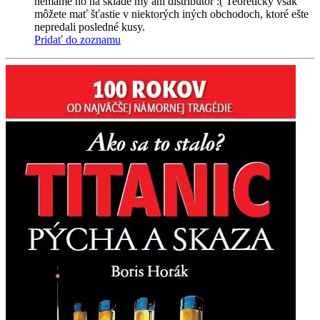
nemáme ho na sklade my ani distribútor :( Teoreticky však
môžete mať šťastie v niektorých iných obchodoch, ktoré ešte
nepredali posledné kusy.
Pridať do zoznamu