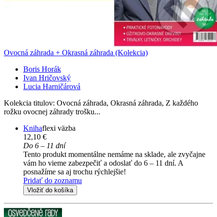
Ovocná záhrada + Okrasná záhrada (Kolekcia)
Boris Horák
Ivan Hričovský
Lucia Harničárová
Kolekcia titulov: Ovocná záhrada, Okrasná záhrada, Z každého
rožku ovocnej záhrady trošku...
Kniha
flexi väzba
12,10 €
Do 6 – 11 dní
Tento produkt momentálne nemáme na sklade, ale zvyčajne
vám ho vieme zabezpečiť a odoslať do 6 – 11 dní. A
posnažíme sa aj trochu rýchlejšie!
Pridať do zoznamu
Vložiť do košíka