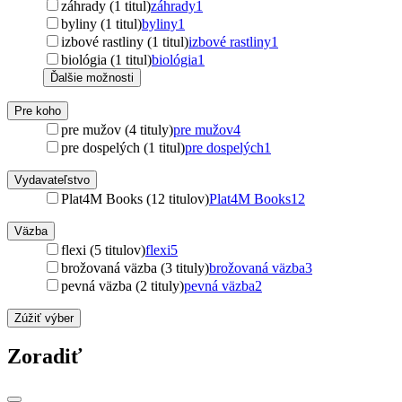
záhrady (1 titul)
záhrady
1
byliny (1 titul)
byliny
1
izbové rastliny (1 titul)
izbové rastliny
1
biológia (1 titul)
biológia
1
Ďalšie možnosti
Pre koho
pre mužov (4 tituly)
pre mužov
4
pre dospelých (1 titul)
pre dospelých
1
Vydavateľstvo
Plat4M Books (12 titulov)
Plat4M Books
12
Väzba
flexi (5 titulov)
flexi
5
brožovaná väzba (3 tituly)
brožovaná väzba
3
pevná väzba (2 tituly)
pevná väzba
2
Zúžiť výber
Zoradiť