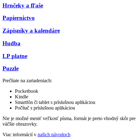
Hrnčeky a fľaše
Papiernictvo
Zápisníky a kalendáre
Hudba
LP platne
Puzzle
Prečítate na zariadeniach:
Pocketbook
Kindle
Smartfón či tablet s príslušnou aplikáciou
Počítač s príslušnou aplikáciou
Nie je možné meniť veľkosť písma, formát je preto vhodný skôr pre
väčšie obrazovky.
Viac informácií v
našich návodoch