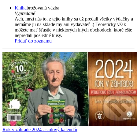
Kniha
brožovaná väzba
Vypredané
Ach, mrzí nás to, z tejto knihy sa už predali všetky výtlačky a
nemáme ju na sklade my ani vydavateľ :( Teoreticky však
môžete mať šťastie v niektorých iných obchodoch, ktoré ešte
nepredali posledné kusy.
Pridať do zoznamu
Rok v záhrade 2024 - stolový kalendár