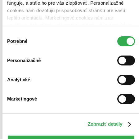
funguje, a stále ho pre vás zlepšovať. Personalizačné
cookies nám dovoľujú prispôsobovať stránku pre vašu
lepšiu orientáciu. Marketingové cookies nám zas
umožňujú zobrazenie relevantnej reklamy. Niektoré údaje
zdieľame aj s tretími stranami. Veľmi by nám pomohlo,
Výber
keby sme mohli používať všetky tieto cookies. Ďakujeme!
Potrebné
súhlasu
Personalizačné
Analytické
Marketingové
Zobraziť detaily