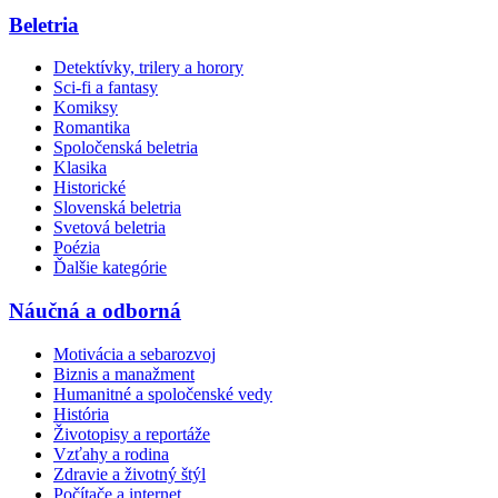
Beletria
Detektívky, trilery a horory
Sci-fi a fantasy
Komiksy
Romantika
Spoločenská beletria
Klasika
Historické
Slovenská beletria
Svetová beletria
Poézia
Ďalšie kategórie
Náučná a odborná
Motivácia a sebarozvoj
Biznis a manažment
Humanitné a spoločenské vedy
História
Životopisy a reportáže
Vzťahy a rodina
Zdravie a životný štýl
Počítače a internet