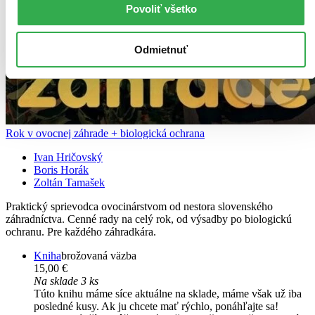
Povoliť všetko
Odmietnuť
Rok v ovocnej záhrade + biologická ochrana
Ivan Hričovský
Boris Horák
Zoltán Tamašek
Praktický sprievodca ovocinárstvom od nestora slovenského
záhradníctva. Cenné rady na celý rok, od výsadby po biologickú
ochranu. Pre každého záhradkára.
Kniha
brožovaná väzba
15,00 €
Na sklade 3 ks
Túto knihu máme síce aktuálne na sklade, máme však už iba
posledné kusy. Ak ju chcete mať rýchlo, ponáhľajte sa!