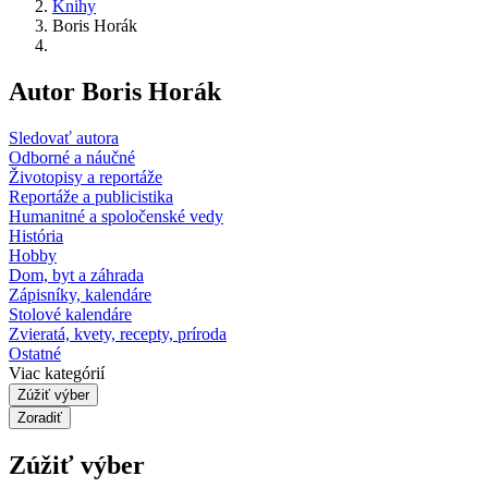
Knihy
Boris Horák
Autor Boris Horák
Sledovať autora
Odborné a náučné
Životopisy a reportáže
Reportáže a publicistika
Humanitné a spoločenské vedy
História
Hobby
Dom, byt a záhrada
Zápisníky, kalendáre
Stolové kalendáre
Zvieratá, kvety, recepty, príroda
Ostatné
Viac kategórií
Zúžiť výber
Zoradiť
Zúžiť výber