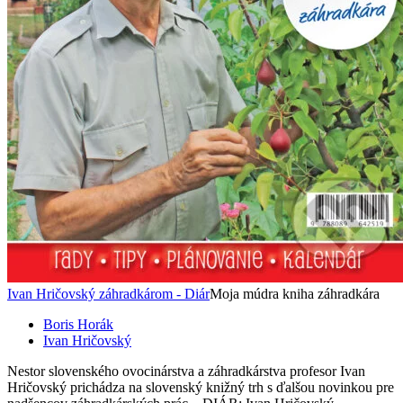
Ivan Hričovský záhradkárom - Diár
Moja múdra kniha záhradkára
Boris Horák
Ivan Hričovský
Nestor slovenského ovocinárstva a záhradkárstva profesor Ivan
Hričovský prichádza na slovenský knižný trh s ďalšou novinkou pre