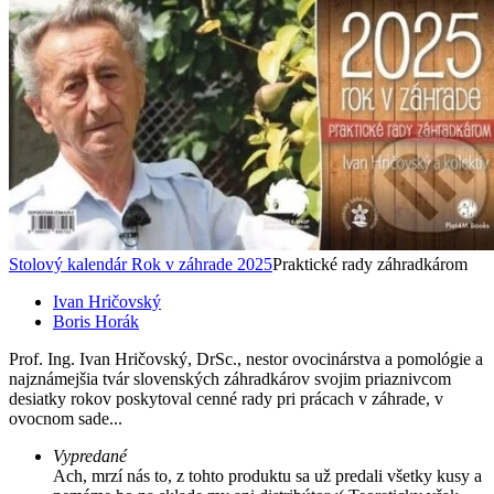
Stolový kalendár Rok v záhrade 2025
Praktické rady záhradkárom
Ivan Hričovský
Boris Horák
Prof. Ing. Ivan Hričovský, DrSc., nestor ovocinárstva a pomológie a
najznámejšia tvár slovenských záhradkárov svojim priaznivcom
desiatky rokov poskytoval cenné rady pri prácach v záhrade, v
ovocnom sade...
Vypredané
Ach, mrzí nás to, z tohto produktu sa už predali všetky kusy a