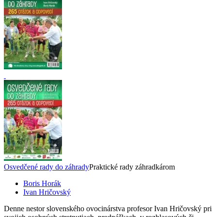
Osvedčené rady do záhrady
Praktické rady záhradkárom
Boris Horák
Ivan Hričovský
Denne nestor slovenského ovocinárstva profesor Ivan Hričovský pri