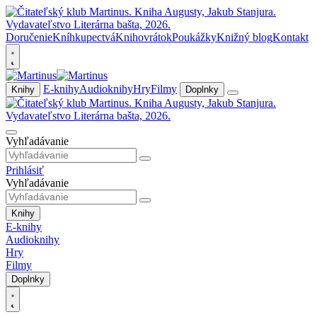
Doručenie
Kníhkupectvá
Knihovrátok
Poukážky
Knižný blog
Kontakt
E-knihy
Audioknihy
Hry
Filmy
Knihy
Doplnky
Vyhľadávanie
Prihlásiť
Vyhľadávanie
Knihy
E-knihy
Audioknihy
Hry
Filmy
Doplnky