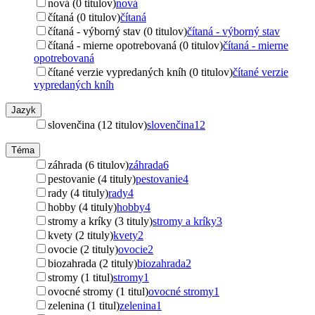
nová (0 titulov)
nová
čítaná (0 titulov)
čítaná
čítaná - výborný stav (0 titulov)
čítaná - výborný stav
čítaná - mierne opotrebovaná (0 titulov)
čítaná - mierne
opotrebovaná
čítané verzie vypredaných kníh (0 titulov)
čítané verzie
vypredaných kníh
Jazyk
slovenčina (12 titulov)
slovenčina
12
Téma
záhrada (6 titulov)
záhrada
6
pestovanie (4 tituly)
pestovanie
4
rady (4 tituly)
rady
4
hobby (4 tituly)
hobby
4
stromy a kríky (3 tituly)
stromy a kríky
3
kvety (2 tituly)
kvety
2
ovocie (2 tituly)
ovocie
2
biozahrada (2 tituly)
biozahrada
2
stromy (1 titul)
stromy
1
ovocné stromy (1 titul)
ovocné stromy
1
zelenina (1 titul)
zelenina
1