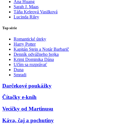
Ana Huang
Sarah J. Maas
Táňa Keleová Vasilková
Lucinda Riley
Top série
Romantické úteky
Harry Potter
Kapitán Stein a Notár Barbarič
Denník odvážneho bojka
Krimi Dominika Dána
Učím sa rozprávať
Duna
Smradi
Darčekové poukážky
Čítačky e-kníh
Vecičky od Martinusu
Káva, čaj a pochutiny