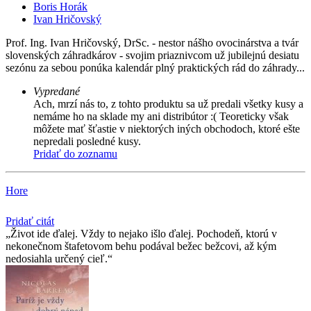
Boris Horák
Ivan Hričovský
Prof. Ing. Ivan Hričovský, DrSc. - nestor nášho ovocinárstva a tvár
slovenských záhradkárov - svojim priaznivcom už jubilejnú desiatu
sezónu za sebou ponúka kalendár plný praktických rád do záhrady...
Vypredané
Ach, mrzí nás to, z tohto produktu sa už predali všetky kusy a
nemáme ho na sklade my ani distribútor :( Teoreticky však
môžete mať šťastie v niektorých iných obchodoch, ktoré ešte
nepredali posledné kusy.
Pridať do zoznamu
Hore
Pridať citát
Život ide ďalej. Vždy to nejako išlo ďalej. Pochodeň, ktorú v
nekonečnom štafetovom behu podával bežec bežcovi, až kým
nedosiahla určený cieľ.