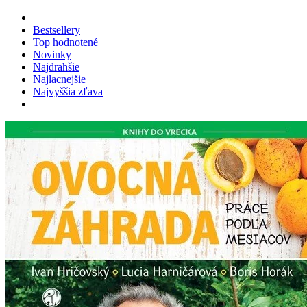
Bestsellery
Top hodnotené
Novinky
Najdrahšie
Najlacnejšie
Najvyššia zľava