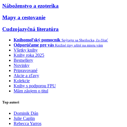
Náboženstvo a ezoterika
Mapy a cestovanie
Cudzojazyčná literatúra
Knihomoľský pomocník
Spýtajte sa Sherlocka, čo čítať
Odporúčame pre vás
Knižné tipy ušité na mieru vám
Všetky knihy
Knihy roka 2025
Bestsellery
Novinky
Pripravované
Akcie a zľavy
Kolekcie
Knihy s podporou FPU
Mám záujem o titul
Top autori
Dominik Dán
Julie Caplin
Rebecca Yarros