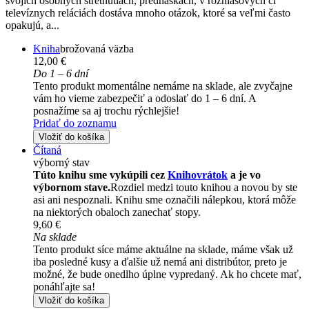
svojich osobných stretnutiach, prednáškach, v rozhlasových či
televíznych reláciách dostáva mnoho otázok, ktoré sa veľmi často
opakujú, a...
Kniha
brožovaná väzba
12,00 €
Do 1 – 6 dní
Tento produkt momentálne nemáme na sklade, ale zvyčajne
vám ho vieme zabezpečiť a odoslať do 1 – 6 dní. A
posnažíme sa aj trochu rýchlejšie!
Pridať do zoznamu
Vložiť do košíka
Čítaná
výborný stav
Túto knihu sme vykúpili cez
Knihovrátok
a je vo
výbornom stave.
Rozdiel medzi touto knihou a novou by ste
asi ani nespoznali. Knihu sme označili nálepkou, ktorá môže
na niektorých obaloch zanechať stopy.
9,60 €
Na sklade
Tento produkt síce máme aktuálne na sklade, máme však už
iba posledné kusy a ďalšie už nemá ani distribútor, preto je
možné, že bude onedlho úplne vypredaný. Ak ho chcete mať,
ponáhľajte sa!
Vložiť do košíka