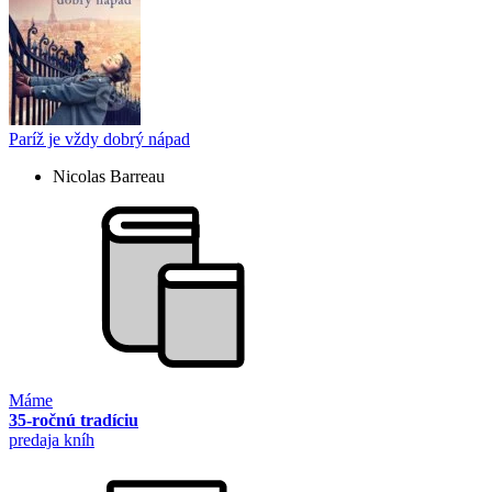
Paríž je vždy dobrý nápad
Nicolas Barreau
Máme
35-ročnú tradíciu
predaja kníh