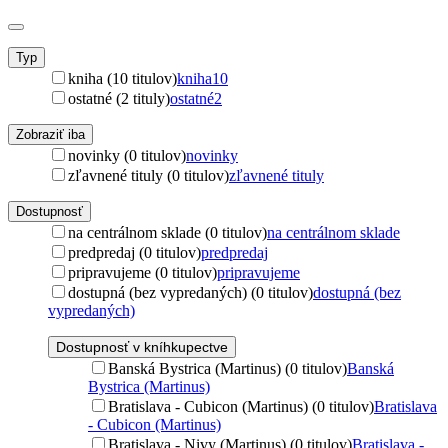
Typ
kniha (10 titulov)
kniha
10
ostatné (2 tituly)
ostatné
2
Zobraziť iba
novinky (0 titulov)
novinky
zľavnené tituly (0 titulov)
zľavnené tituly
Dostupnosť
na centrálnom sklade (0 titulov)
na centrálnom sklade
predpredaj (0 titulov)
predpredaj
pripravujeme (0 titulov)
pripravujeme
dostupná (bez vypredaných) (0 titulov)
dostupná (bez
vypredaných)
Dostupnosť v kníhkupectve
Banská Bystrica (Martinus) (0 titulov)
Banská
Bystrica (Martinus)
Bratislava - Cubicon (Martinus) (0 titulov)
Bratislava
- Cubicon (Martinus)
Bratislava - Nivy (Martinus) (0 titulov)
Bratislava -