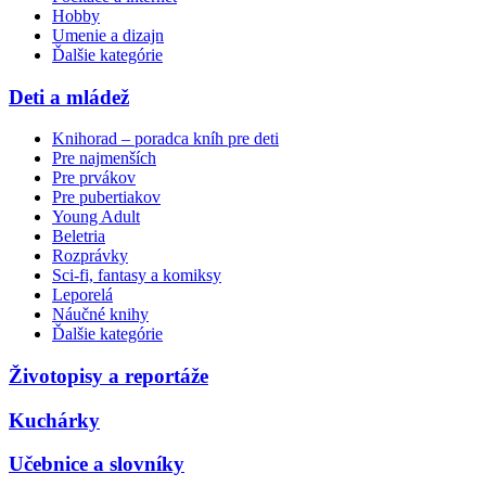
Hobby
Umenie a dizajn
Ďalšie kategórie
Deti a mládež
Knihorad – poradca kníh pre deti
Pre najmenších
Pre prvákov
Pre pubertiakov
Young Adult
Beletria
Rozprávky
Sci-fi, fantasy a komiksy
Leporelá
Náučné knihy
Ďalšie kategórie
Životopisy a reportáže
Kuchárky
Učebnice a slovníky