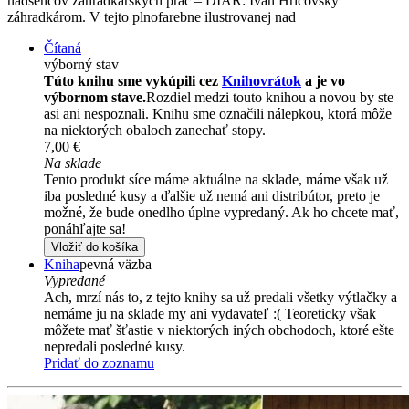
nadšencov záhradkárských prác – DIÁR: Ivan Hričovský
záhradkárom. V tejto plnofarebne ilustrovanej nad
Čítaná
výborný stav
Túto knihu sme vykúpili cez
Knihovrátok
a je vo
výbornom stave.
Rozdiel medzi touto knihou a novou by ste
asi ani nespoznali. Knihu sme označili nálepkou, ktorá môže
na niektorých obaloch zanechať stopy.
7,00 €
Na sklade
Tento produkt síce máme aktuálne na sklade, máme však už
iba posledné kusy a ďalšie už nemá ani distribútor, preto je
možné, že bude onedlho úplne vypredaný. Ak ho chcete mať,
ponáhľajte sa!
Vložiť do košíka
Kniha
pevná väzba
Vypredané
Ach, mrzí nás to, z tejto knihy sa už predali všetky výtlačky a
nemáme ju na sklade my ani vydavateľ :( Teoreticky však
môžete mať šťastie v niektorých iných obchodoch, ktoré ešte
nepredali posledné kusy.
Pridať do zoznamu