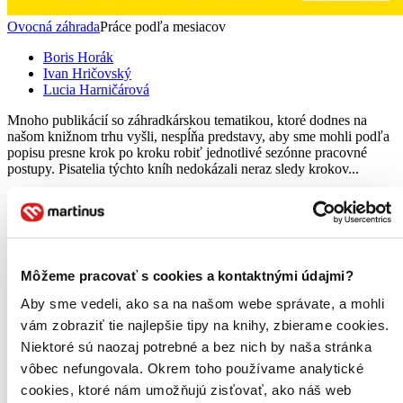
Ovocná záhrada
Práce podľa mesiacov
Boris Horák
Ivan Hričovský
Lucia Harničárová
Mnoho publikácií so záhradkárskou tematikou, ktoré dodnes na
našom knižnom trhu vyšli, nespĺňa predstavy, aby sme mohli podľa
popisu presne krok po kroku robiť jednotlivé sezónne pracovné
postupy. Pisatelia týchto kníh nedokázali neraz sledy krokov...
Kniha
flexi väzba
8,60 €
Na sklade 1 ks
Tento produkt síce máme aktuálne na sklade, máme však už
iba posledné kusy a ďalšie už nemá ani distribútor, preto je
Môžeme pracovať s cookies a kontaktnými údajmi?
možné, že bude onedlho úplne vypredaný. Ak ho chcete mať,
ponáhľajte sa!
Aby sme vedeli, ako sa na našom webe správate, a mohli
Pridať do zoznamu
vám zobraziť tie najlepšie tipy na knihy, zbierame cookies.
Vložiť do košíka
Niektoré sú naozaj potrebné a bez nich by naša stránka
vôbec nefungovala. Okrem toho používame analytické
cookies, ktoré nám umožňujú zisťovať, ako náš web