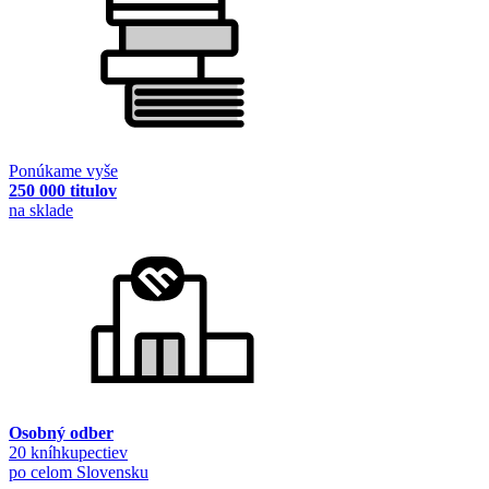
Ponúkame vyše
250 000 titulov
na sklade
Osobný odber
20 kníhkupectiev
po celom Slovensku