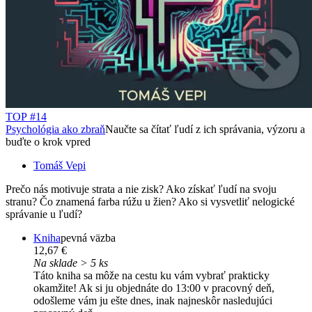
TOP #14
Psychológia ako zbraň
Naučte sa čítať ľudí z ich správania, výzoru a
buďte o krok vpred
Tomáš Vepi
Prečo nás motivuje strata a nie zisk? Ako získať ľudí na svoju
stranu? Čo znamená farba rúžu u žien? Ako si vysvetliť nelogické
správanie u ľudí?
Kniha
pevná väzba
12,67 €
Na sklade > 5 ks
Táto kniha sa môže na cestu ku vám vybrať prakticky
okamžite! Ak si ju objednáte do 13:00 v pracovný deň,
odošleme vám ju ešte dnes, inak najneskôr nasledujúci