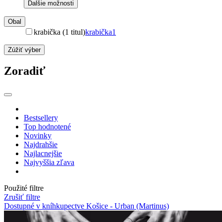
Ďalšie možnosti
Obal
krabička (1 titul)
krabička
1
Zúžiť výber
Zoradiť
Bestsellery
Top hodnotené
Novinky
Najdrahšie
Najlacnejšie
Najvyššia zľava
Použité filtre
Zrušiť filtre
Dostupné v kníhkupectve Košice - Urban (Martinus)