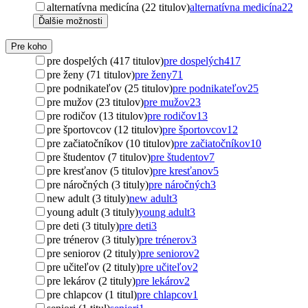
alternatívna medicína (22 titulov)
alternatívna medicína
22
Ďalšie možnosti
Pre koho
pre dospelých (417 titulov)
pre dospelých
417
pre ženy (71 titulov)
pre ženy
71
pre podnikateľov (25 titulov)
pre podnikateľov
25
pre mužov (23 titulov)
pre mužov
23
pre rodičov (13 titulov)
pre rodičov
13
pre športovcov (12 titulov)
pre športovcov
12
pre začiatočníkov (10 titulov)
pre začiatočníkov
10
pre študentov (7 titulov)
pre študentov
7
pre kresťanov (5 titulov)
pre kresťanov
5
pre náročných (3 tituly)
pre náročných
3
new adult (3 tituly)
new adult
3
young adult (3 tituly)
young adult
3
pre deti (3 tituly)
pre deti
3
pre trénerov (3 tituly)
pre trénerov
3
pre seniorov (2 tituly)
pre seniorov
2
pre učiteľov (2 tituly)
pre učiteľov
2
pre lekárov (2 tituly)
pre lekárov
2
pre chlapcov (1 titul)
pre chlapcov
1