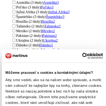
Austrália (3 tituly)
Austrália
3
Poľsko (3 tituly)
Poľsko
3
Južná Afrika (3 tituly)
Južná Afrika
3
Španielsko (3 tituly)
Španielsko
3
Brazília (2 tituly)
Brazília
2
Taliansko (2 tituly)
Taliansko
2
Mexiko (2 tituly)
Mexiko
2
Pakistan (2 tituly)
Pakistan
2
Ukrajina (2 tituly)
Ukrajina
2
Dánsko (1 titul)
Dánsko
1
Argentína (1 titul)
Argentína
1
Belgicko (1 titul)
Belgicko
1
Ďalšie možnosti
Autor
Môžeme pracovať s cookies a kontaktnými údajmi?
Osho (19 titulov)
Osho
19
Don Miguel Ruiz (11 titulov)
Don Miguel Ruiz
11
Aby sme vedeli, ako sa na našom webe správate, a mohli
Thomas Erikson (11 titulov)
Thomas Erikson
11
vám zobraziť tie najlepšie tipy na knihy, zbierame cookies.
Napoleon Hill (8 titulov)
Napoleon Hill
8
Niektoré sú naozaj potrebné a bez nich by naša stránka
Pavel Hirax Baričák (7 titulov)
Pavel Hirax Baričák
7
Dale Carnegie (6 titulov)
Dale Carnegie
6
vôbec nefungovala. Okrem toho používame analytické
Eckhart Tolle (6 titulov)
Eckhart Tolle
6
cookies, ktoré nám umožňujú zisťovať, ako náš web