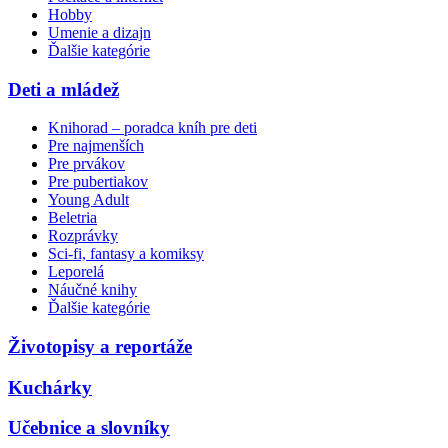
Hobby
Umenie a dizajn
Ďalšie kategórie
Deti a mládež
Knihorad – poradca kníh pre deti
Pre najmenších
Pre prvákov
Pre pubertiakov
Young Adult
Beletria
Rozprávky
Sci-fi, fantasy a komiksy
Leporelá
Náučné knihy
Ďalšie kategórie
Životopisy a reportáže
Kuchárky
Učebnice a slovníky