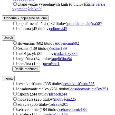
čítané verzie vypredaných kníh (0 titulov)
čítané verzie
vypredaných kníh
Odborná x populárne náučná
populárne náučná (587 titulov)
populárne náučná
587
odborná (45 titulov)
odborná
45
Jazyk
slovenčina (602 titulov)
slovenčina
602
čeština (139 titulov)
čeština
139
cudzí jazyk (85 titulov)
cudzí jazyk
85
angličtina (84 titulov)
angličtina
84
nemčina (1 titul)
nemčina
1
Ďalšie možnosti
Téma
cesta ku šťastiu (335 titulov)
cesta ku šťastiu
335
dosahovanie cieľov (251 titulov)
dosahovanie cieľov
251
úspech (244 titulov)
úspech
244
motivácia (225 titulov)
motivácia
225
zdravie (205 titulov)
zdravie
205
sebavedomie (184 titulov)
sebavedomie
184
vzťahy (124 titulov)
vzťahy
124