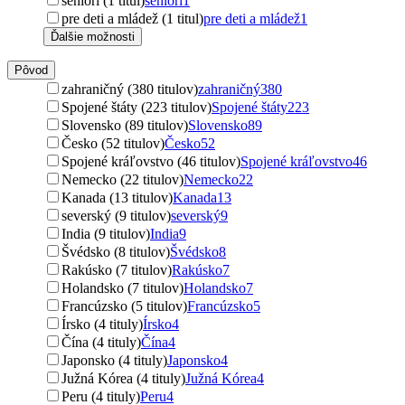
seniori (1 titul)
seniori
1
pre deti a mládež (1 titul)
pre deti a mládež
1
Ďalšie možnosti
Pôvod
zahraničný (380 titulov)
zahraničný
380
Spojené štáty (223 titulov)
Spojené štáty
223
Slovensko (89 titulov)
Slovensko
89
Česko (52 titulov)
Česko
52
Spojené kráľovstvo (46 titulov)
Spojené kráľovstvo
46
Nemecko (22 titulov)
Nemecko
22
Kanada (13 titulov)
Kanada
13
severský (9 titulov)
severský
9
India (9 titulov)
India
9
Švédsko (8 titulov)
Švédsko
8
Rakúsko (7 titulov)
Rakúsko
7
Holandsko (7 titulov)
Holandsko
7
Francúzsko (5 titulov)
Francúzsko
5
Írsko (4 tituly)
Írsko
4
Čína (4 tituly)
Čína
4
Japonsko (4 tituly)
Japonsko
4
Južná Kórea (4 tituly)
Južná Kórea
4
Peru (4 tituly)
Peru
4