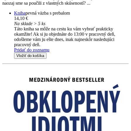
naozaj sme sa poučili z vlastných skúseností? ...
Kniha
pevná väzba s prebalom
14,10 €
Na sklade > 5 ks
Táto kniha sa môže na cestu ku vám vybrať prakticky
okamžite! Ak si ju objednáte do 13:00 v pracovný deň,
odošleme vám ju ešte dnes, inak najneskôr nasledujúci
pracovný deň.
Pridať do zoznamu
Vložiť do košíka