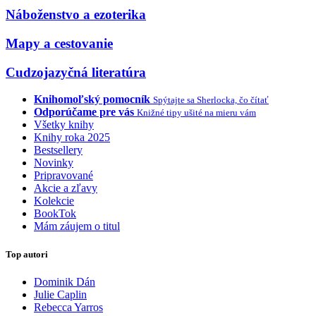
Náboženstvo a ezoterika
Mapy a cestovanie
Cudzojazyčná literatúra
Knihomoľský pomocník
Spýtajte sa Sherlocka, čo čítať
Odporúčame pre vás
Knižné tipy ušité na mieru vám
Všetky knihy
Knihy roka 2025
Bestsellery
Novinky
Pripravované
Akcie a zľavy
Kolekcie
BookTok
Mám záujem o titul
Top autori
Dominik Dán
Julie Caplin
Rebecca Yarros