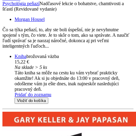
Psychológia peňazí
Nadčasové lekcie o bohatstve, chamtivosti a
šťastí (Revidované vydanie)
Morgan Housel
Čo sa týka peňazí, to, aby ste boli úspešní, nie je nevyhnutne
spojené s tým, čo viete. Je to skôr o tom, ako sa správate. A naučiť
ľudí správať sa je naozaj náročné, dokonca aj pri veľmi
inteligentných ľuďoch...
Kniha
brožovaná väzba
15,22 €
Na sklade > 5 ks
Táto kniha sa môže na cestu ku vám vybrať prakticky
okamžite! Ak si ju objednáte do 13:00 v pracovný deň,
odošleme vám ju ešte dnes, inak najneskôr nasledujúci
pracovný deň.
Pridať do zoznamu
Vložiť do košíka