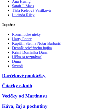
Ana Huang
Sarah J. Maas
Táňa Keleová Vasilková
Lucinda Riley
Top série
Romantické úteky
Harry Potter
Kapitán Stein a Notár Barbarič
Denník odvážneho bojka
Krimi Dominika Dána
Učím sa rozprávať
Duna
Smradi
Darčekové poukážky
Čítačky e-kníh
Vecičky od Martinusu
Káva, čaj a pochutiny