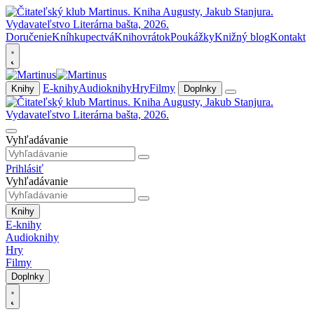
Doručenie
Kníhkupectvá
Knihovrátok
Poukážky
Knižný blog
Kontakt
E-knihy
Audioknihy
Hry
Filmy
Knihy
Doplnky
Vyhľadávanie
Prihlásiť
Vyhľadávanie
Knihy
E-knihy
Audioknihy
Hry
Filmy
Doplnky