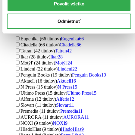
Dan Ariely (3 tituly)
Dan Ariely
3
Povoliť všetko
Ďalšie možnosti
Vydavateľstvo
Odmietnuť
Eastone Books (91 titulov)
Eastone Books
91
Grada (90 titulov)
Grada
90
Eugenika (66 titulov)
Eugenika
66
Citadella (66 titulov)
Citadella
66
Tatran (42 titulov)
Tatran
42
Ikar (28 titulov)
Ikar
28
Motýľ (24 titulov)
Motýľ
24
Lindeni (22 titulov)
Lindeni
22
Penguin Books (19 titulov)
Penguin Books
19
Aktuell (16 titulov)
Aktuell
16
N Press (15 titulov)
N Press
15
Ultimo Press (15 titulov)
Ultimo Press
15
Alferia (12 titulov)
Alferia
12
Slovart (11 titulov)
Slovart
11
Premedia (11 titulov)
Premedia
11
AURORA (11 titulov)
AURORA
11
NOXI (9 titulov)
NOXI
9
HladoHlas (9 titulov)
HladoHlas
9