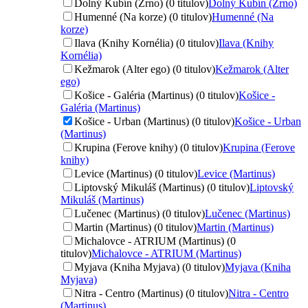
Dolný Kubín (Zrno) (0 titulov)
Dolný Kubín (Zrno)
Humenné (Na korze) (0 titulov)
Humenné (Na
korze)
Ilava (Knihy Kornélia) (0 titulov)
Ilava (Knihy
Kornélia)
Kežmarok (Alter ego) (0 titulov)
Kežmarok (Alter
ego)
Košice - Galéria (Martinus) (0 titulov)
Košice -
Galéria (Martinus)
Košice - Urban (Martinus) (0 titulov)
Košice - Urban
(Martinus)
Krupina (Ferove knihy) (0 titulov)
Krupina (Ferove
knihy)
Levice (Martinus) (0 titulov)
Levice (Martinus)
Liptovský Mikuláš (Martinus) (0 titulov)
Liptovský
Mikuláš (Martinus)
Lučenec (Martinus) (0 titulov)
Lučenec (Martinus)
Martin (Martinus) (0 titulov)
Martin (Martinus)
Michalovce - ATRIUM (Martinus) (0
titulov)
Michalovce - ATRIUM (Martinus)
Myjava (Kniha Myjava) (0 titulov)
Myjava (Kniha
Myjava)
Nitra - Centro (Martinus) (0 titulov)
Nitra - Centro
(Martinus)