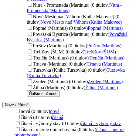
Nitra - Promenada (Martinus) (0 titulov)
Nitra -
Promenada (Martinus)
Nové Mesto nad Váhom (Kniha Malovec) (0
titulov)
Nové Mesto nad Váhom (Kniha Malovec)
Poprad (Martinus) (0 titulov)
Poprad (Martinus)
Považská Bystrica (Martinus) (0 titulov)
Považská
Bystrica (Martinus)
Prešov (Martinus) (0 titulov)
Prešov (Martinus)
Trebišov (ŠUM) (0 titulov)
Trebišov (ŠUM)
Trenčín (Martinus) (0 titulov)
Trenčín (Martinus)
Trnava (Martinus) (0 titulov)
Trnava (Martinus)
Turzovka (Kniha Turzovka) (0 titulov)
Turzovka
(Kniha Turzovka)
Zvolen (Martinus) (0 titulov)
Zvolen (Martinus)
Žilina (Martinus) (0 titulov)
Žilina (Martinus)
Ďalšie možnosti
Nové / čítané
nová (0 titulov)
nová
čítaná (0 titulov)
čítaná
čítaná - výborný stav (0 titulov)
čítaná - výborný stav
čítaná - mierne opotrebovaná (0 titulov)
čítaná - mierne
opotrebovaná