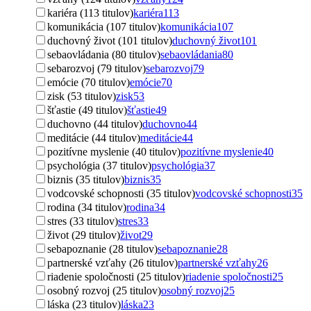
kariéra (113 titulov)
kariéra
113
komunikácia (107 titulov)
komunikácia
107
duchovný život (101 titulov)
duchovný život
101
sebaovládania (80 titulov)
sebaovládania
80
sebarozvoj (79 titulov)
sebarozvoj
79
emócie (70 titulov)
emócie
70
zisk (53 titulov)
zisk
53
šťastie (49 titulov)
šťastie
49
duchovno (44 titulov)
duchovno
44
meditácie (44 titulov)
meditácie
44
pozitívne myslenie (40 titulov)
pozitívne myslenie
40
psychológia (37 titulov)
psychológia
37
biznis (35 titulov)
biznis
35
vodcovské schopnosti (35 titulov)
vodcovské schopnosti
35
rodina (34 titulov)
rodina
34
stres (33 titulov)
stres
33
život (29 titulov)
život
29
sebapoznanie (28 titulov)
sebapoznanie
28
partnerské vzťahy (26 titulov)
partnerské vzťahy
26
riadenie spoločnosti (25 titulov)
riadenie spoločnosti
25
osobný rozvoj (25 titulov)
osobný rozvoj
25
láska (23 titulov)
láska
23