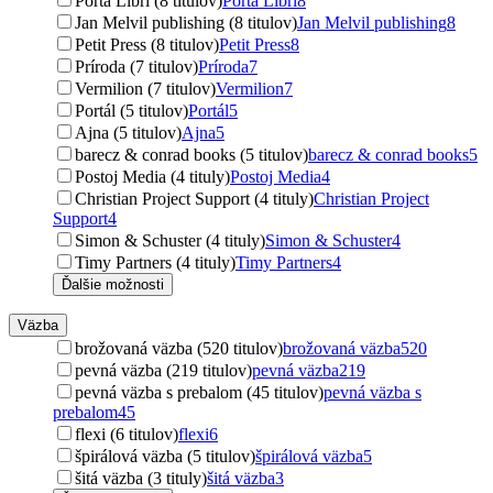
Porta Libri (8 titulov)
Porta Libri
8
Jan Melvil publishing (8 titulov)
Jan Melvil publishing
8
Petit Press (8 titulov)
Petit Press
8
Príroda (7 titulov)
Príroda
7
Vermilion (7 titulov)
Vermilion
7
Portál (5 titulov)
Portál
5
Ajna (5 titulov)
Ajna
5
barecz & conrad books (5 titulov)
barecz & conrad books
5
Postoj Media (4 tituly)
Postoj Media
4
Christian Project Support (4 tituly)
Christian Project
Support
4
Simon & Schuster (4 tituly)
Simon & Schuster
4
Timy Partners (4 tituly)
Timy Partners
4
Ďalšie možnosti
Väzba
brožovaná väzba (520 titulov)
brožovaná väzba
520
pevná väzba (219 titulov)
pevná väzba
219
pevná väzba s prebalom (45 titulov)
pevná väzba s
prebalom
45
flexi (6 titulov)
flexi
6
špirálová väzba (5 titulov)
špirálová väzba
5
šitá väzba (3 tituly)
šitá väzba
3