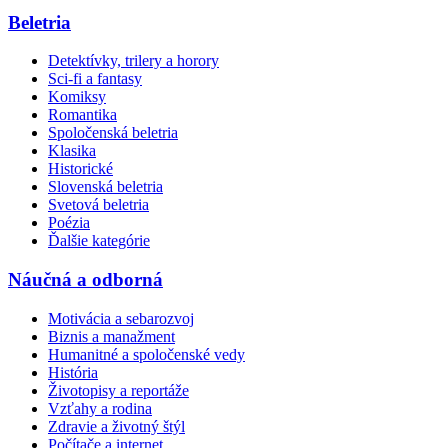
Beletria
Detektívky, trilery a horory
Sci-fi a fantasy
Komiksy
Romantika
Spoločenská beletria
Klasika
Historické
Slovenská beletria
Svetová beletria
Poézia
Ďalšie kategórie
Náučná a odborná
Motivácia a sebarozvoj
Biznis a manažment
Humanitné a spoločenské vedy
História
Životopisy a reportáže
Vzťahy a rodina
Zdravie a životný štýl
Počítače a internet