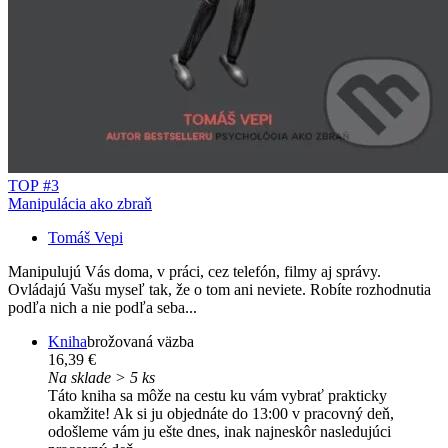
TOP #3
Manipulácia ako zbraň
Tomáš Vepi
Manipulujú Vás doma, v práci, cez telefón, filmy aj správy.
Ovládajú Vašu myseľ tak, že o tom ani neviete. Robíte rozhodnutia
podľa nich a nie podľa seba...
Kniha
brožovaná väzba
16,39 €
Na sklade > 5 ks
Táto kniha sa môže na cestu ku vám vybrať prakticky
okamžite! Ak si ju objednáte do 13:00 v pracovný deň,
odošleme vám ju ešte dnes, inak najneskôr nasledujúci