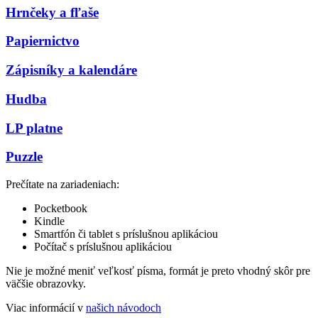
Hrnčeky a fľaše
Papiernictvo
Zápisníky a kalendáre
Hudba
LP platne
Puzzle
Prečítate na zariadeniach:
Pocketbook
Kindle
Smartfón či tablet s príslušnou aplikáciou
Počítač s príslušnou aplikáciou
Nie je možné meniť veľkosť písma, formát je preto vhodný skôr pre
väčšie obrazovky.
Viac informácií v
našich návodoch