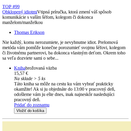
TOP #99
Obklopený idiotmi
Vtipná príručka, ktorá zmení váš spôsob
komunikácie s vaším šéfom, kolegom či dokonca
manželom/manželkou
Thomas Erikson
Nie každý, komu nerozumiete, je nevyhnutne idiot. Prelomová
metóda vám pomôže konečne porozumieť svojmu šéfovi, kolegom
či životnému partnerovi, ba dokonca vlastným deťom. Okrem toho
sa veľa dozviete sami o sebe...
Kniha
brožovaná väzba
15,57 €
Na sklade > 5 ks
Táto kniha sa môže na cestu ku vám vybrať prakticky
okamžite! Ak si ju objednáte do 13:00 v pracovný deň,
odošleme vám ju ešte dnes, inak najneskôr nasledujúci
pracovný deň.
Pridať do zoznamu
Vložiť do košíka