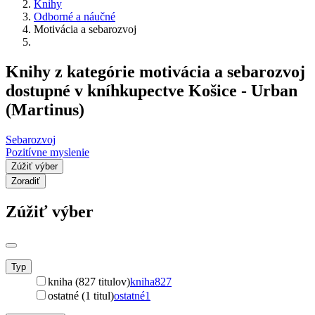
Knihy
Odborné a náučné
Motivácia a sebarozvoj
Knihy z kategórie motivácia a sebarozvoj
dostupné v kníhkupectve Košice - Urban
(Martinus)
Sebarozvoj
Pozitívne myslenie
Zúžiť výber
Zoradiť
Zúžiť výber
Typ
kniha (827 titulov)
kniha
827
ostatné (1 titul)
ostatné
1