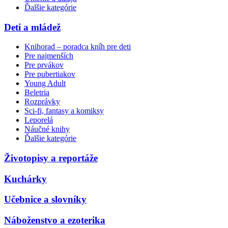
Ďalšie kategórie
Deti a mládež
Knihorad – poradca kníh pre deti
Pre najmenších
Pre prvákov
Pre pubertiakov
Young Adult
Beletria
Rozprávky
Sci-fi, fantasy a komiksy
Leporelá
Náučné knihy
Ďalšie kategórie
Životopisy a reportáže
Kuchárky
Učebnice a slovníky
Náboženstvo a ezoterika