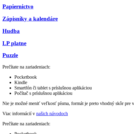
Papiernictvo
Zápisníky a kalendáre
Hudba
LP platne
Puzzle
Prečítate na zariadeniach:
Pocketbook
Kindle
Smartfón či tablet s príslušnou aplikáciou
Počítač s príslušnou aplikáciou
Nie je možné meniť veľkosť písma, formát je preto vhodný skôr pre 
Viac informácií v
našich návodoch
Prečítate na zariadeniach:
Pocketbook