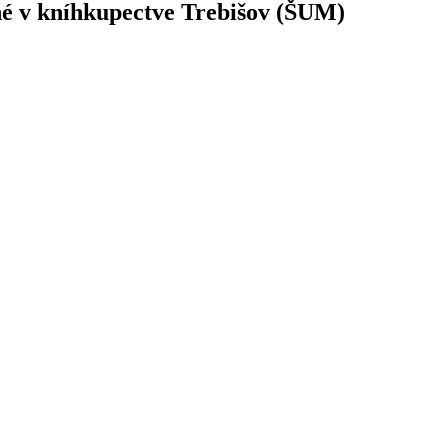
né v kníhkupectve Trebišov (ŠUM)