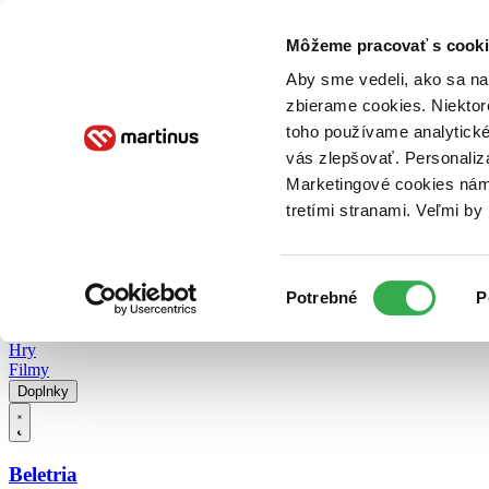
Doručenie
Kníhkupectvá
Knihovrátok
Poukážky
Knižný blog
Kontakt
Môžeme pracovať s cooki
Aby sme vedeli, ako sa na 
zbierame cookies. Niektor
E-knihy
Audioknihy
Hry
Filmy
Knihy
Doplnky
toho používame analytické
vás zlepšovať. Personaliz
Vyhľadávanie
Marketingové cookies nám 
tretími stranami. Veľmi b
Prihlásiť
Vyhľadávanie
Výber
Knihy
Potrebné
P
súhlasu
E-knihy
Audioknihy
Hry
Filmy
Doplnky
Beletria