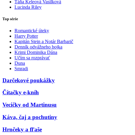
Táňa Keleová Vasilková
Lucinda Riley
Top série
Romantické úteky
Harry Potter
Kapitán Stein a Notár Barbarič
Denník odvážneho bojka
Krimi Dominika Dána
Učím sa rozprávať
Duna
Smradi
Darčekové poukážky
Čítačky e-kníh
Vecičky od Martinusu
Káva, čaj a pochutiny
Hrnčeky a fľaše