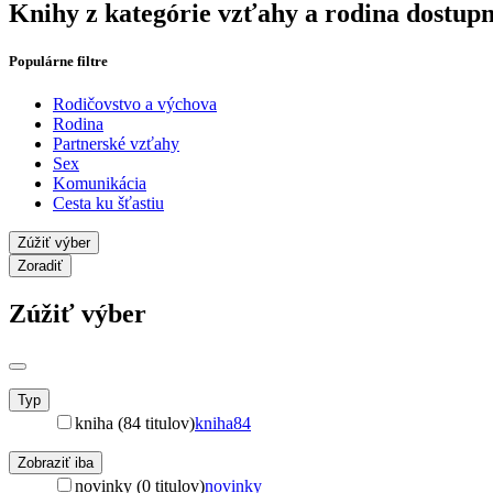
Knihy z kategórie vzťahy a rodina dostup
Populárne filtre
Rodičovstvo a výchova
Rodina
Partnerské vzťahy
Sex
Komunikácia
Cesta ku šťastiu
Zúžiť výber
Zoradiť
Zúžiť výber
Typ
kniha (84 titulov)
kniha
84
Zobraziť iba
novinky (0 titulov)
novinky