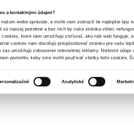
es a kontaktnými údajmi?
našom webe správate, a mohli vám zobraziť tie najlepšie tipy n
é sú naozaj potrebné a bez nich by naša stránka vôbec nefung
 cookies, ktoré nám umožňujú zisťovať, ako náš web funguje, a 
ačné cookies nám dovoľujú prispôsobovať stránku pre vašu lepši
zas umožňujú zobrazenie relevantnej reklamy. Niektoré údaje z
y nám pomohlo, keby sme mohli používať všetky tieto cookies. 
ersonalizačné
Analytické
Marketi