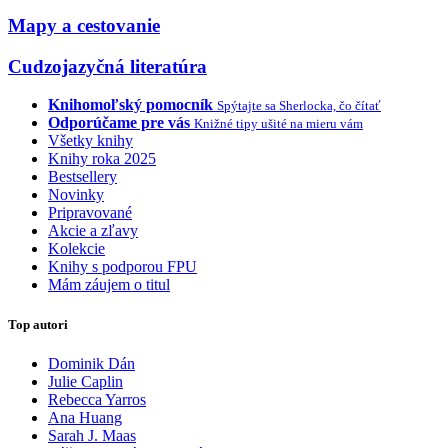
Mapy a cestovanie
Cudzojazyčná literatúra
Knihomoľský pomocník
Spýtajte sa Sherlocka, čo čítať
Odporúčame pre vás
Knižné tipy ušité na mieru vám
Všetky knihy
Knihy roka 2025
Bestsellery
Novinky
Pripravované
Akcie a zľavy
Kolekcie
Knihy s podporou FPU
Mám záujem o titul
Top autori
Dominik Dán
Julie Caplin
Rebecca Yarros
Ana Huang
Sarah J. Maas