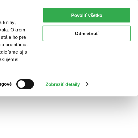
Povoliť všetko
a knihy,
ovala. Okrem
Odmietnuť
stále ho pre
u orientáciu.
dieľame aj s
Ďakujeme!
ngové
Zobraziť detaily