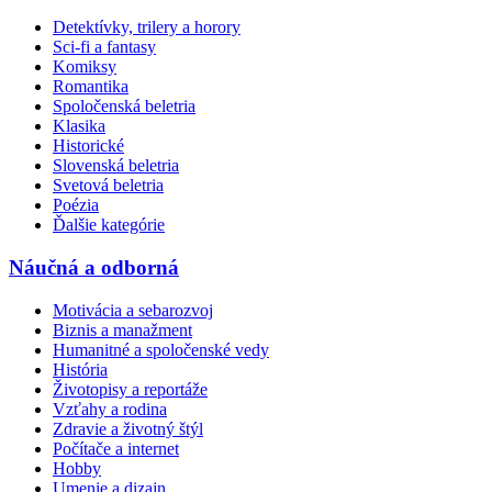
Detektívky, trilery a horory
Sci-fi a fantasy
Komiksy
Romantika
Spoločenská beletria
Klasika
Historické
Slovenská beletria
Svetová beletria
Poézia
Ďalšie kategórie
Náučná a odborná
Motivácia a sebarozvoj
Biznis a manažment
Humanitné a spoločenské vedy
História
Životopisy a reportáže
Vzťahy a rodina
Zdravie a životný štýl
Počítače a internet
Hobby
Umenie a dizajn