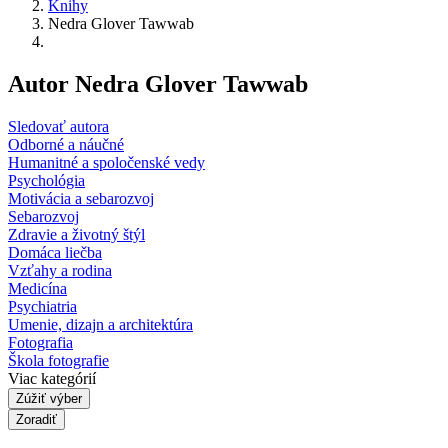
Knihy
Nedra Glover Tawwab
Autor Nedra Glover Tawwab
Sledovať autora
Odborné a náučné
Humanitné a spoločenské vedy
Psychológia
Motivácia a sebarozvoj
Sebarozvoj
Zdravie a životný štýl
Domáca liečba
Vzťahy a rodina
Medicína
Psychiatria
Umenie, dizajn a architektúra
Fotografia
Škola fotografie
Viac kategórií
Zúžiť výber
Zoradiť