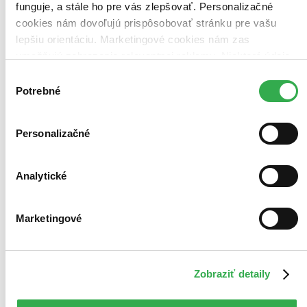
Pridať do zoznamu
funguje, a stále ho pre vás zlepšovať. Personalizačné
Vložiť do košíka
cookies nám dovoľujú prispôsobovať stránku pre vašu
lepšiu orientáciu. Marketingové cookies nám zas
umožňujú zobrazenie relevantnej reklamy. Niektoré údaje
zdieľame aj s tretími stranami. Veľmi by nám pomohlo,
Výber
keby sme mohli používať všetky tieto cookies. Ďakujeme!
Potrebné
súhlasu
Personalizačné
Analytické
Marketingové
Zobraziť detaily