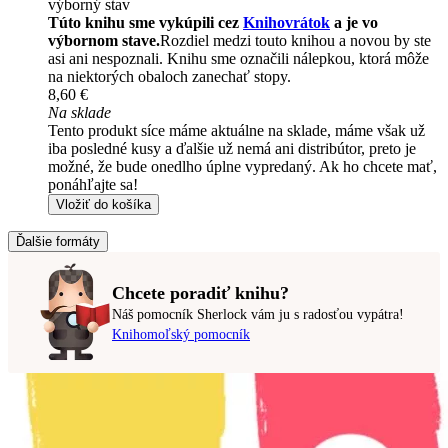
výborný stav
Túto knihu sme vykúpili cez
Knihovrátok
a je vo
výbornom stave.
Rozdiel medzi touto knihou a novou by ste
asi ani nespoznali. Knihu sme označili nálepkou, ktorá môže
na niektorých obaloch zanechať stopy.
8,60 €
Na sklade
Tento produkt síce máme aktuálne na sklade, máme však už
iba posledné kusy a ďalšie už nemá ani distribútor, preto je
možné, že bude onedlho úplne vypredaný. Ak ho chcete mať,
ponáhľajte sa!
Vložiť do košíka
Ďalšie formáty
Chcete poradiť knihu?
Náš pomocník Sherlock vám ju s radosťou vypátra!
Knihomoľský pomocník