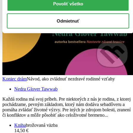
Povoliť všetko
Odmietnuť
Koniec drám
Návod, ako zvládnuť nezdravé rodinné vzťahy
Nedra Glover Tawwab
Každá rodina má svoj príbeh. Pre niektorých z nás je rodina, z ktorej
pochádzame, pevným základom, ktorý nám dodáva sebadôveru a
pomáha zvládať životné výzvy. Pre iných je zdrojom bolesti, zranení
či konfliktov a môže pôsobiť ako celoživotné bremeno...
Kniha
brožovaná väzba
14,50 €