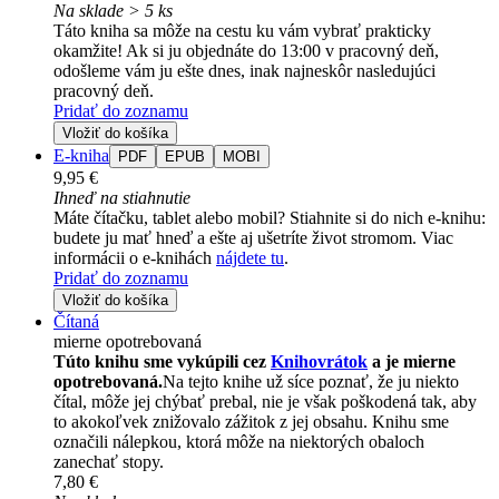
Na sklade > 5 ks
Táto kniha sa môže na cestu ku vám vybrať prakticky
okamžite! Ak si ju objednáte do 13:00 v pracovný deň,
odošleme vám ju ešte dnes, inak najneskôr nasledujúci
pracovný deň.
Pridať do zoznamu
Vložiť do košíka
E-kniha
PDF
EPUB
MOBI
9,95 €
Ihneď na stiahnutie
Máte čítačku, tablet alebo mobil? Stiahnite si do nich e-knihu:
budete ju mať hneď a ešte aj ušetríte život stromom. Viac
informácii o e-knihách
nájdete tu
.
Pridať do zoznamu
Vložiť do košíka
Čítaná
mierne opotrebovaná
Túto knihu sme vykúpili cez
Knihovrátok
a je mierne
opotrebovaná.
Na tejto knihe už síce poznať, že ju niekto
čítal, môže jej chýbať prebal, nie je však poškodená tak, aby
to akokoľvek znižovalo zážitok z jej obsahu. Knihu sme
označili nálepkou, ktorá môže na niektorých obaloch
zanechať stopy.
7,80 €