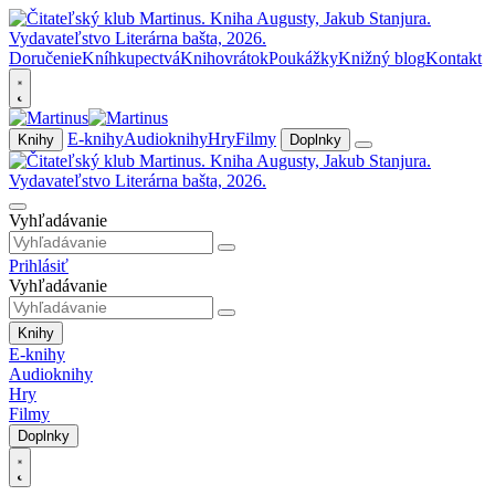
Doručenie
Kníhkupectvá
Knihovrátok
Poukážky
Knižný blog
Kontakt
E-knihy
Audioknihy
Hry
Filmy
Knihy
Doplnky
Vyhľadávanie
Prihlásiť
Vyhľadávanie
Knihy
E-knihy
Audioknihy
Hry
Filmy
Doplnky