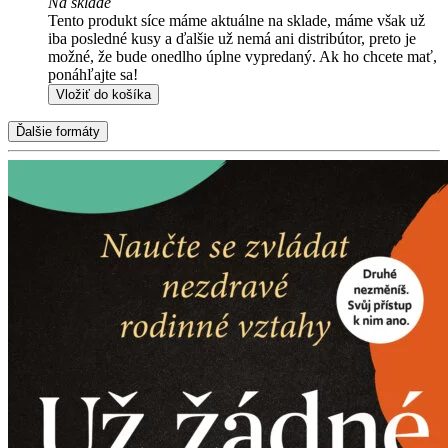
Na sklade
Tento produkt síce máme aktuálne na sklade, máme však už
iba posledné kusy a ďalšie už nemá ani distribútor, preto je
možné, že bude onedlho úplne vypredaný. Ak ho chcete mať,
ponáhľajte sa!
Vložiť do košíka
Ďalšie formáty