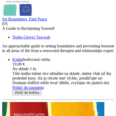
Set Boundaries, Find Peace
EN
A Guide to Reclaiming Yourself
Nedra Glover Tawwab
An approachable guide to setting boundaries and preventing burnout
in all areas of life from a renowned therapist and relationships expert
Kniha
brožovaná väzba
19,00 €
Na sklade 1 ks
Túto knihu máme síce aktuálne na sklade, máme však už iba
posledné kusy. Ak ju chcete mať rýchlo, ponáhľajte sa!
Dodanie ďalších môže trvať dlhšie, zvyčajne do piatich dní.
Pridať do zoznamu
Vložiť do košíka