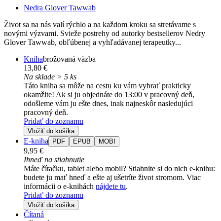
Nedra Glover Tawwab
Život sa na nás valí rýchlo a na každom kroku sa stretávame s
novými výzvami. Svieže postrehy od autorky bestsellerov Nedry
Glover Tawwab, obľúbenej a vyhľadávanej terapeutky...
Kniha
brožovaná väzba
13,80 €
Na sklade > 5 ks
Táto kniha sa môže na cestu ku vám vybrať prakticky
okamžite! Ak si ju objednáte do 13:00 v pracovný deň,
odošleme vám ju ešte dnes, inak najneskôr nasledujúci
pracovný deň.
Pridať do zoznamu
Vložiť do košíka
E-kniha
PDF
EPUB
MOBI
9,95 €
Ihneď na stiahnutie
Máte čítačku, tablet alebo mobil? Stiahnite si do nich e-knihu:
budete ju mať hneď a ešte aj ušetríte život stromom. Viac
informácii o e-knihách
nájdete tu
.
Pridať do zoznamu
Vložiť do košíka
Čítaná