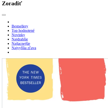
Zoradiť
Bestsellery
Top hodnotené
Novinky
Najdrahšie
Najlacnejšie
Najvyššia zľava