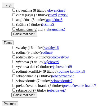
Jazyk
slovenčina (8 titulov)
slovenčina
8
cudzí jazyk (7 titulov)
cudzí jazyk
7
angličtina (5 titulov)
angličtina
5
čeština (5 titulov)
čeština
5
ukrajinčina (2 tituly)
ukrajinčina
2
Ďalšie možnosti
Téma
vzťahy (16 titulov)
vzťahy
16
rodina (9 titulov)
rodina
9
rodičovstvo (9 titulov)
rodičovstvo
9
výchova (9 titulov)
výchova
9
výchova detí (9 titulov)
výchova detí
9
rodinné konflikty (9 titulov)
rodinné konflikty
9
sebapoznanie (7 titulov)
sebapoznanie
7
sebavedomie (7 titulov)
sebavedomie
7
prekračovanie hraníc (7 titulov)
prekračovanie hraníc
7
sebarozvoj (7 titulov)
sebarozvoj
7
Ďalšie možnosti
Pre koho