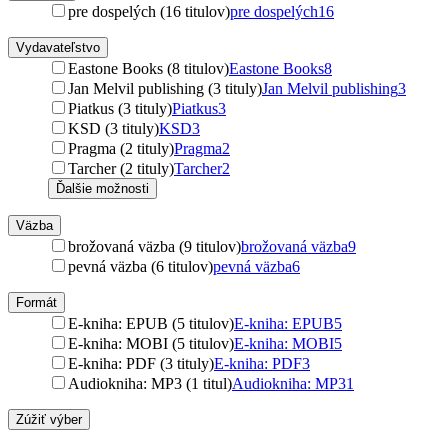
pre dospelých (16 titulov)
pre dospelých
16
Vydavateľstvo
Eastone Books (8 titulov)
Eastone Books
8
Jan Melvil publishing (3 tituly)
Jan Melvil publishing
3
Piatkus (3 tituly)
Piatkus
3
KSD (3 tituly)
KSD
3
Pragma (2 tituly)
Pragma
2
Tarcher (2 tituly)
Tarcher
2
Ďalšie možnosti
Väzba
brožovaná väzba (9 titulov)
brožovaná väzba
9
pevná väzba (6 titulov)
pevná väzba
6
Formát
E-kniha: EPUB (5 titulov)
E-kniha: EPUB
5
E-kniha: MOBI (5 titulov)
E-kniha: MOBI
5
E-kniha: PDF (3 tituly)
E-kniha: PDF
3
Audiokniha: MP3 (1 titul)
Audiokniha: MP3
1
Zúžiť výber