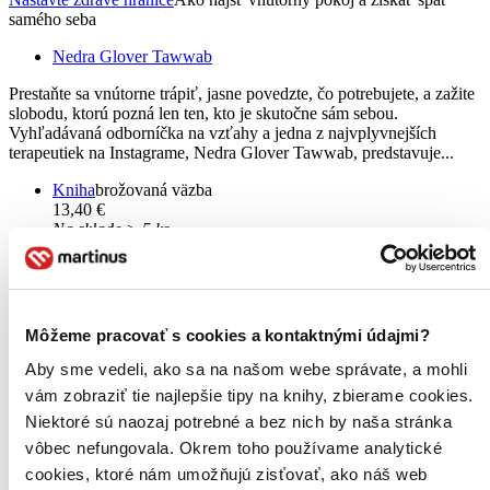
samého seba
Nedra Glover Tawwab
Prestaňte sa vnútorne trápiť, jasne povedzte, čo potrebujete, a zažite
slobodu, ktorú pozná len ten, kto je skutočne sám sebou.
Vyhľadávaná odborníčka na vzťahy a jedna z najvplyvnejších
terapeutiek na Instagrame, Nedra Glover Tawwab, predstavuje...
Kniha
brožovaná väzba
13,40 €
Na sklade > 5 ks
Táto kniha sa môže na cestu ku vám vybrať prakticky
okamžite! Ak si ju objednáte do 13:00 v pracovný deň,
odošleme vám ju ešte dnes, inak najneskôr nasledujúci
pracovný deň.
Pridať do zoznamu
Môžeme pracovať s cookies a kontaktnými údajmi?
Vložiť do košíka
Aby sme vedeli, ako sa na našom webe správate, a mohli
E-kniha
PDF
EPUB
MOBI
8,95 €
vám zobraziť tie najlepšie tipy na knihy, zbierame cookies.
Ihneď na stiahnutie
Niektoré sú naozaj potrebné a bez nich by naša stránka
Máte čítačku, tablet alebo mobil? Stiahnite si do nich e-knihu:
vôbec nefungovala. Okrem toho používame analytické
budete ju mať hneď a ešte aj ušetríte život stromom. Viac
informácii o e-knihách
nájdete tu
.
cookies, ktoré nám umožňujú zisťovať, ako náš web