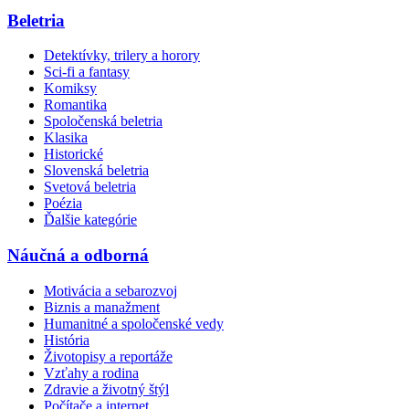
Beletria
Detektívky, trilery a horory
Sci-fi a fantasy
Komiksy
Romantika
Spoločenská beletria
Klasika
Historické
Slovenská beletria
Svetová beletria
Poézia
Ďalšie kategórie
Náučná a odborná
Motivácia a sebarozvoj
Biznis a manažment
Humanitné a spoločenské vedy
História
Životopisy a reportáže
Vzťahy a rodina
Zdravie a životný štýl
Počítače a internet