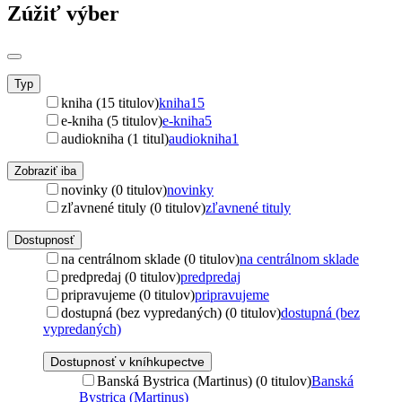
Zúžiť výber
Typ
kniha (15 titulov)
kniha
15
e-kniha (5 titulov)
e-kniha
5
audiokniha (1 titul)
audiokniha
1
Zobraziť iba
novinky (0 titulov)
novinky
zľavnené tituly (0 titulov)
zľavnené tituly
Dostupnosť
na centrálnom sklade (0 titulov)
na centrálnom sklade
predpredaj (0 titulov)
predpredaj
pripravujeme (0 titulov)
pripravujeme
dostupná (bez vypredaných) (0 titulov)
dostupná (bez
vypredaných)
Dostupnosť v kníhkupectve
Banská Bystrica (Martinus) (0 titulov)
Banská
Bystrica (Martinus)