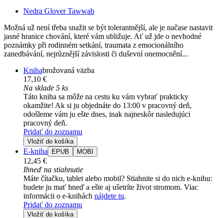
Nedra Glover Tawwab
Možná už není třeba snažit se být tolerantnější, ale je načase nastavit
jasné hranice chování, které vám ubližuje. Ať už jde o nevhodné
poznámky při rodinném setkání, traumata z emocionálního
zanedbávání, nejrůznější závislosti či duševní onemocnění...
Kniha
brožovaná väzba
17,10 €
Na sklade 5 ks
Táto kniha sa môže na cestu ku vám vybrať prakticky
okamžite! Ak si ju objednáte do 13:00 v pracovný deň,
odošleme vám ju ešte dnes, inak najneskôr nasledujúci
pracovný deň.
Pridať do zoznamu
Vložiť do košíka
E-kniha
EPUB
MOBI
12,45 €
Ihneď na stiahnutie
Máte čítačku, tablet alebo mobil? Stiahnite si do nich e-knihu:
budete ju mať hneď a ešte aj ušetríte život stromom. Viac
informácii o e-knihách
nájdete tu
.
Pridať do zoznamu
Vložiť do košíka