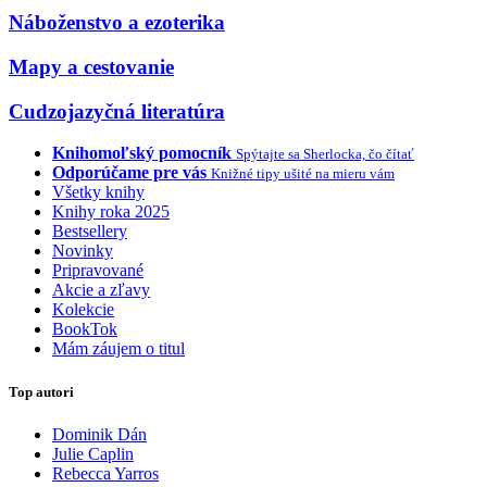
Náboženstvo a ezoterika
Mapy a cestovanie
Cudzojazyčná literatúra
Knihomoľský pomocník
Spýtajte sa Sherlocka, čo čítať
Odporúčame pre vás
Knižné tipy ušité na mieru vám
Všetky knihy
Knihy roka 2025
Bestsellery
Novinky
Pripravované
Akcie a zľavy
Kolekcie
BookTok
Mám záujem o titul
Top autori
Dominik Dán
Julie Caplin
Rebecca Yarros