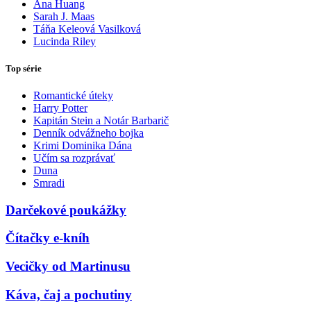
Ana Huang
Sarah J. Maas
Táňa Keleová Vasilková
Lucinda Riley
Top série
Romantické úteky
Harry Potter
Kapitán Stein a Notár Barbarič
Denník odvážneho bojka
Krimi Dominika Dána
Učím sa rozprávať
Duna
Smradi
Darčekové poukážky
Čítačky e-kníh
Vecičky od Martinusu
Káva, čaj a pochutiny