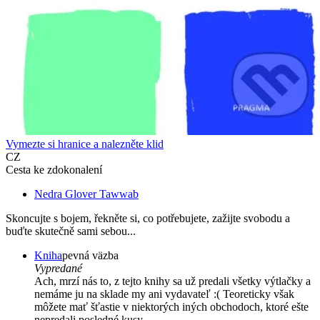
Vymezte si hranice a nalezněte klid
CZ
Cesta ke zdokonalení
Nedra Glover Tawwab
Skoncujte s bojem, řekněte si, co potřebujete, zažijte svobodu a
buďte skutečně sami sebou...
Kniha
pevná väzba
Vypredané
Ach, mrzí nás to, z tejto knihy sa už predali všetky výtlačky a
nemáme ju na sklade my ani vydavateľ :( Teoreticky však
môžete mať šťastie v niektorých iných obchodoch, ktoré ešte
nepredali posledné kusy.