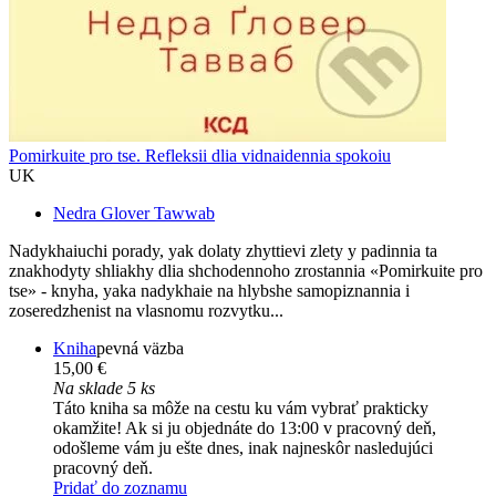
Pomirkuite pro tse. Refleksii dlia vidnaidennia spokoiu
UK
Nedra Glover Tawwab
Nadykhaiuchi porady, yak dolaty zhyttievi zlety y padinnia ta
znakhodyty shliakhy dlia shchodennoho zrostannia «Pomirkuite pro
tse» - knyha, yaka nadykhaie na hlybshe samopiznannia i
zoseredzhenist na vlasnomu rozvytku...
Kniha
pevná väzba
15,00 €
Na sklade 5 ks
Táto kniha sa môže na cestu ku vám vybrať prakticky
okamžite! Ak si ju objednáte do 13:00 v pracovný deň,
odošleme vám ju ešte dnes, inak najneskôr nasledujúci
pracovný deň.
Pridať do zoznamu