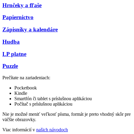
Hrnčeky a fľaše
Papiernictvo
Zápisníky a kalendáre
Hudba
LP platne
Puzzle
Prečítate na zariadeniach:
Pocketbook
Kindle
Smartfón či tablet s príslušnou aplikáciou
Počítač s príslušnou aplikáciou
Nie je možné meniť veľkosť písma, formát je preto vhodný skôr pre
väčšie obrazovky.
Viac informácií v
našich návodoch