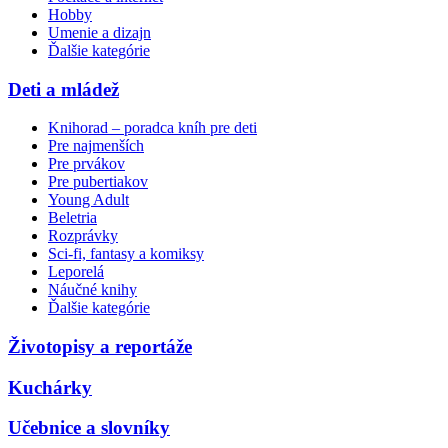
Hobby
Umenie a dizajn
Ďalšie kategórie
Deti a mládež
Knihorad – poradca kníh pre deti
Pre najmenších
Pre prvákov
Pre pubertiakov
Young Adult
Beletria
Rozprávky
Sci-fi, fantasy a komiksy
Leporelá
Náučné knihy
Ďalšie kategórie
Životopisy a reportáže
Kuchárky
Učebnice a slovníky