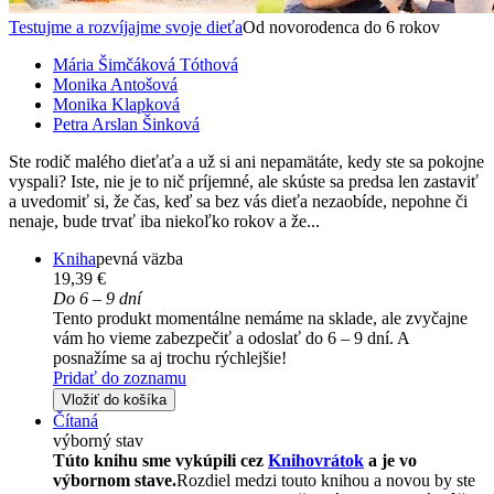
Testujme a rozvíjajme svoje dieťa
Od novorodenca do 6 rokov
Mária Šimčáková Tóthová
Monika Antošová
Monika Klapková
Petra Arslan Šinková
Ste rodič malého dieťaťa a už si ani nepamätáte, kedy ste sa pokojne
vyspali? Iste, nie je to nič príjemné, ale skúste sa predsa len zastaviť
a uvedomiť si, že čas, keď sa bez vás dieťa nezaobíde, nepohne či
nenaje, bude trvať iba niekoľko rokov a že...
Kniha
pevná väzba
19,39 €
Do 6 – 9 dní
Tento produkt momentálne nemáme na sklade, ale zvyčajne
vám ho vieme zabezpečiť a odoslať do 6 – 9 dní. A
posnažíme sa aj trochu rýchlejšie!
Pridať do zoznamu
Vložiť do košíka
Čítaná
výborný stav
Túto knihu sme vykúpili cez
Knihovrátok
a je vo
výbornom stave.
Rozdiel medzi touto knihou a novou by ste