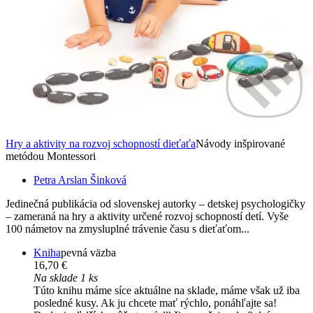
Hry a aktivity na rozvoj schopností dieťaťa
Návody inšpirované
metódou Montessori
Petra Arslan Šinková
Jedinečná publikácia od slovenskej autorky – detskej psychologičky
– zameraná na hry a aktivity určené rozvoj schopností detí. Vyše
100 námetov na zmysluplné trávenie času s dieťaťom...
Kniha
pevná väzba
16,70 €
Na sklade 1 ks
Túto knihu máme síce aktuálne na sklade, máme však už iba
posledné kusy. Ak ju chcete mať rýchlo, ponáhľajte sa!