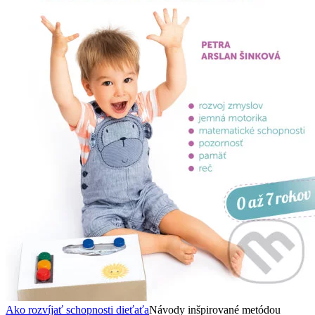
Ako rozvíjať schopnosti dieťaťa
Návody inšpirované metódou