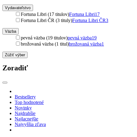
Vydavateľstvo
Fortuna Libri (17 titulov)
Fortuna Libri
17
Fortuna Libri ČR (3 tituly)
Fortuna Libri ČR
3
Väzba
pevná väzba (19 titulov)
pevná väzba
19
brožovaná väzba (1 titul)
brožovaná väzba
1
Zúžiť výber
Zoradiť
Bestsellery
Top hodnotené
Novinky
Najdrahšie
Najlacnejšie
Najvyššia zľava