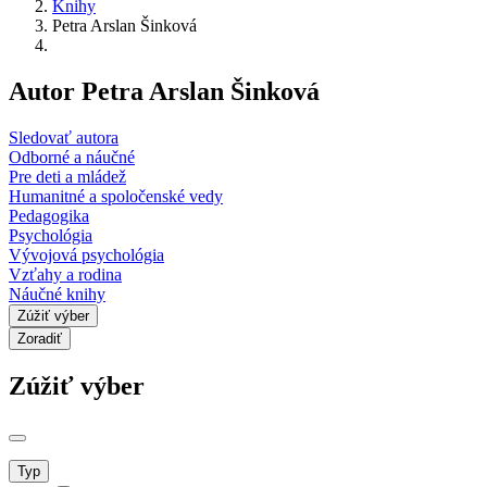
Knihy
Petra Arslan Šinková
Autor Petra Arslan Šinková
Sledovať autora
Odborné a náučné
Pre deti a mládež
Humanitné a spoločenské vedy
Pedagogika
Psychológia
Vývojová psychológia
Vzťahy a rodina
Náučné knihy
Zúžiť výber
Zoradiť
Zúžiť výber
Typ