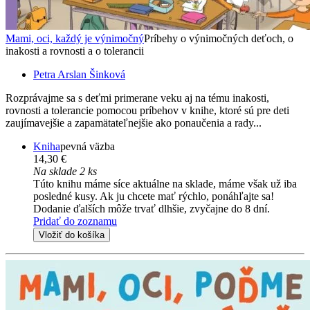
Mami, oci, každý je výnimočný
Príbehy o výnimočných deťoch, o
inakosti a rovnosti a o tolerancii
Petra Arslan Šinková
Rozprávajme sa s deťmi primerane veku aj na tému inakosti,
rovnosti a tolerancie pomocou príbehov v knihe, ktoré sú pre deti
zaujímavejšie a zapamätateľnejšie ako ponaučenia a rady...
Kniha
pevná väzba
14,30 €
Na sklade 2 ks
Túto knihu máme síce aktuálne na sklade, máme však už iba
posledné kusy. Ak ju chcete mať rýchlo, ponáhľajte sa!
Dodanie ďalších môže trvať dlhšie, zvyčajne do 8 dní.
Pridať do zoznamu
Vložiť do košíka