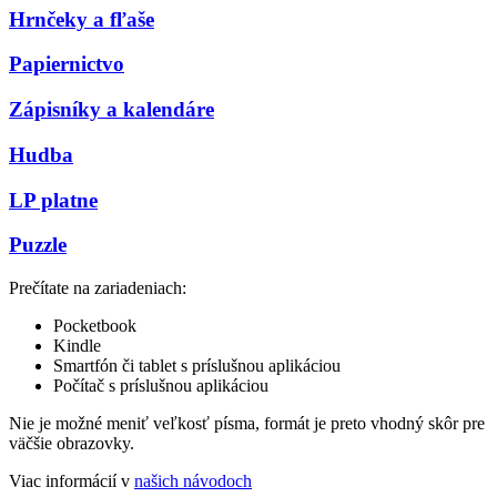
Hrnčeky a fľaše
Papiernictvo
Zápisníky a kalendáre
Hudba
LP platne
Puzzle
Prečítate na zariadeniach:
Pocketbook
Kindle
Smartfón či tablet s príslušnou aplikáciou
Počítač s príslušnou aplikáciou
Nie je možné meniť veľkosť písma, formát je preto vhodný skôr pre
väčšie obrazovky.
Viac informácií v
našich návodoch