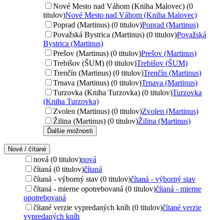
Nové Mesto nad Váhom (Kniha Malovec) (0
titulov)
Nové Mesto nad Váhom (Kniha Malovec)
Poprad (Martinus) (0 titulov)
Poprad (Martinus)
Považská Bystrica (Martinus) (0 titulov)
Považská
Bystrica (Martinus)
Prešov (Martinus) (0 titulov)
Prešov (Martinus)
Trebišov (ŠUM) (0 titulov)
Trebišov (ŠUM)
Trenčín (Martinus) (0 titulov)
Trenčín (Martinus)
Trnava (Martinus) (0 titulov)
Trnava (Martinus)
Turzovka (Kniha Turzovka) (0 titulov)
Turzovka
(Kniha Turzovka)
Zvolen (Martinus) (0 titulov)
Zvolen (Martinus)
Žilina (Martinus) (0 titulov)
Žilina (Martinus)
Ďalšie možnosti
Nové / čítané
nová (0 titulov)
nová
čítaná (0 titulov)
čítaná
čítaná - výborný stav (0 titulov)
čítaná - výborný stav
čítaná - mierne opotrebovaná (0 titulov)
čítaná - mierne
opotrebovaná
čítané verzie vypredaných kníh (0 titulov)
čítané verzie
vypredaných kníh