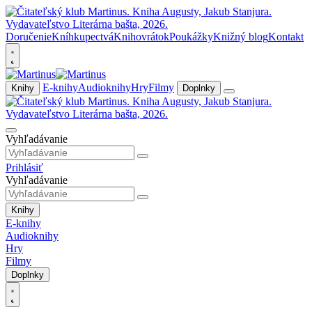
Doručenie
Kníhkupectvá
Knihovrátok
Poukážky
Knižný blog
Kontakt
E-knihy
Audioknihy
Hry
Filmy
Knihy
Doplnky
Vyhľadávanie
Prihlásiť
Vyhľadávanie
Knihy
E-knihy
Audioknihy
Hry
Filmy
Doplnky