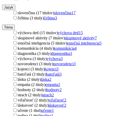
Jazyk
slovenčina (17 titulov)
slovenčina
17
čeština (3 tituly)
čeština
3
Téma
výchova detí (15 titulov)
výchova detí
15
skupinové aktivity (7 titulov)
skupinové aktivity
7
emočná inteligencia (5 titulov)
emočná inteligencia
5
komunikácia (4 tituly)
komunikácia
4
diagnostika (3 tituly)
diagnostika
3
výchova (3 tituly)
výchova
3
novorodenci (3 tituly)
novorodenci
3
kojenci (3 tituly)
kojenci
3
batoľatá (3 tituly)
batoľatá
3
láska (2 tituly)
láska
2
empatia (2 tituly)
empatia
2
hodnoty (2 tituly)
hodnoty
2
strach (2 tituly)
strach
2
vďačnosť (2 tituly)
vďačnosť
2
láskavosť (2 tituly)
láskavosť
2
učenie (1 titul)
učenie
1
rodina (1 titul)
rodina
1