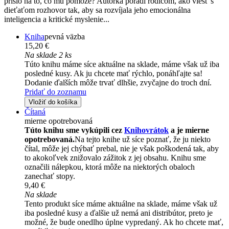
prišlo na to, čo mu pomôže? Autorka poradí rodičom, ako viesť s
dieťaťom rozhovor tak, aby sa rozvíjala jeho emocionálna
inteligencia a kritické myslenie...
Kniha
pevná väzba
15,20 €
Na sklade 2 ks
Túto knihu máme síce aktuálne na sklade, máme však už iba
posledné kusy. Ak ju chcete mať rýchlo, ponáhľajte sa!
Dodanie ďalších môže trvať dlhšie, zvyčajne do troch dní.
Pridať do zoznamu
Vložiť do košíka
Čítaná
mierne opotrebovaná
Túto knihu sme vykúpili cez
Knihovrátok
a je mierne
opotrebovaná.
Na tejto knihe už síce poznať, že ju niekto
čítal, môže jej chýbať prebal, nie je však poškodená tak, aby
to akokoľvek znižovalo zážitok z jej obsahu. Knihu sme
označili nálepkou, ktorá môže na niektorých obaloch
zanechať stopy.
9,40 €
Na sklade
Tento produkt síce máme aktuálne na sklade, máme však už
iba posledné kusy a ďalšie už nemá ani distribútor, preto je
možné, že bude onedlho úplne vypredaný. Ak ho chcete mať,