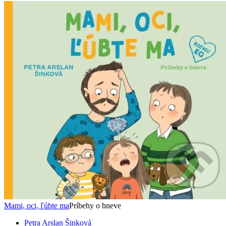
Mami, oci, ľúbte ma
Príbehy o hneve
Petra Arslan Šinková