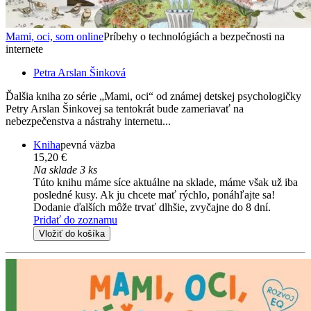
Mami, oci, som online
Príbehy o technológiách a bezpečnosti na
internete
Petra Arslan Šinková
Ďalšia kniha zo série „Mami, oci“ od známej detskej psychologičky
Petry Arslan Šinkovej sa tentokrát bude zameriavať na
nebezpečenstva a nástrahy internetu...
Kniha
pevná väzba
15,20 €
Na sklade 3 ks
Túto knihu máme síce aktuálne na sklade, máme však už iba
posledné kusy. Ak ju chcete mať rýchlo, ponáhľajte sa!
Dodanie ďalších môže trvať dlhšie, zvyčajne do 8 dní.
Pridať do zoznamu
Vložiť do košíka