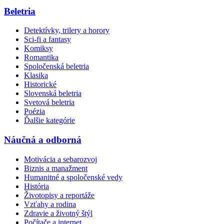
Beletria
Detektívky, trilery a horory
Sci-fi a fantasy
Komiksy
Romantika
Spoločenská beletria
Klasika
Historické
Slovenská beletria
Svetová beletria
Poézia
Ďalšie kategórie
Náučná a odborná
Motivácia a sebarozvoj
Biznis a manažment
Humanitné a spoločenské vedy
História
Životopisy a reportáže
Vzťahy a rodina
Zdravie a životný štýl
Počítače a internet