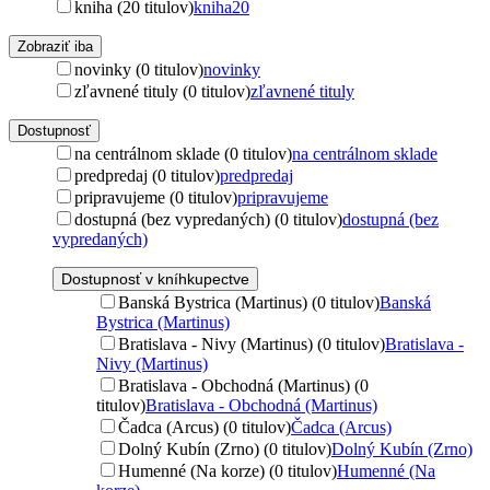
kniha (20 titulov)
kniha
20
Zobraziť iba
novinky (0 titulov)
novinky
zľavnené tituly (0 titulov)
zľavnené tituly
Dostupnosť
na centrálnom sklade (0 titulov)
na centrálnom sklade
predpredaj (0 titulov)
predpredaj
pripravujeme (0 titulov)
pripravujeme
dostupná (bez vypredaných) (0 titulov)
dostupná (bez
vypredaných)
Dostupnosť v kníhkupectve
Banská Bystrica (Martinus) (0 titulov)
Banská
Bystrica (Martinus)
Bratislava - Nivy (Martinus) (0 titulov)
Bratislava -
Nivy (Martinus)
Bratislava - Obchodná (Martinus) (0
titulov)
Bratislava - Obchodná (Martinus)
Čadca (Arcus) (0 titulov)
Čadca (Arcus)
Dolný Kubín (Zrno) (0 titulov)
Dolný Kubín (Zrno)
Humenné (Na korze) (0 titulov)
Humenné (Na