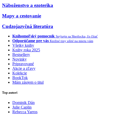
Náboženstvo a ezoterika
Mapy a cestovanie
Cudzojazyčná literatúra
Knihomoľský pomocník
Spýtajte sa Sherlocka, čo čítať
Odporúčame pre vás
Knižné tipy ušité na mieru vám
Všetky knihy
Knihy roka 2025
Bestsellery
Novinky
Pripravované
Akcie a zľavy
Kolekcie
BookTok
Mám záujem o titul
Top autori
Dominik Dán
Julie Caplin
Rebecca Yarros