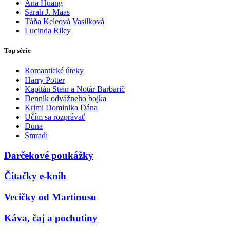
Ana Huang
Sarah J. Maas
Táňa Keleová Vasilková
Lucinda Riley
Top série
Romantické úteky
Harry Potter
Kapitán Stein a Notár Barbarič
Denník odvážneho bojka
Krimi Dominika Dána
Učím sa rozprávať
Duna
Smradi
Darčekové poukážky
Čítačky e-kníh
Vecičky od Martinusu
Káva, čaj a pochutiny