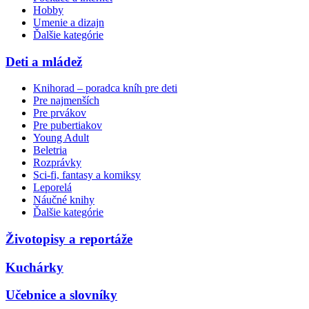
Hobby
Umenie a dizajn
Ďalšie kategórie
Deti a mládež
Knihorad – poradca kníh pre deti
Pre najmenších
Pre prvákov
Pre pubertiakov
Young Adult
Beletria
Rozprávky
Sci-fi, fantasy a komiksy
Leporelá
Náučné knihy
Ďalšie kategórie
Životopisy a reportáže
Kuchárky
Učebnice a slovníky