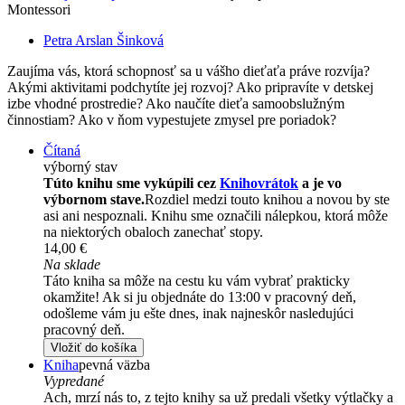
Montessori
Petra Arslan Šinková
Zaujíma vás, ktorá schopnosť sa u vášho dieťaťa práve rozvíja?
Akými aktivitami podchytíte jej rozvoj? Ako pripravíte v detskej
izbe vhodné prostredie? Ako naučíte dieťa samoobslužným
činnostiam? Ako v ňom vypestujete zmysel pre poriadok?
Čítaná
výborný stav
Túto knihu sme vykúpili cez
Knihovrátok
a je vo
výbornom stave.
Rozdiel medzi touto knihou a novou by ste
asi ani nespoznali. Knihu sme označili nálepkou, ktorá môže
na niektorých obaloch zanechať stopy.
14,00 €
Na sklade
Táto kniha sa môže na cestu ku vám vybrať prakticky
okamžite! Ak si ju objednáte do 13:00 v pracovný deň,
odošleme vám ju ešte dnes, inak najneskôr nasledujúci
pracovný deň.
Vložiť do košíka
Kniha
pevná väzba
Vypredané
Ach, mrzí nás to, z tejto knihy sa už predali všetky výtlačky a