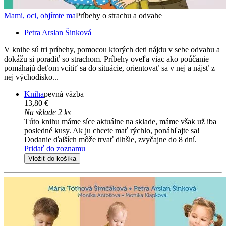
Mami, oci, objímte ma
Príbehy o strachu a odvahe
Petra Arslan Šinková
V knihe sú tri príbehy, pomocou ktorých deti nájdu v sebe odvahu a
dokážu si poradiť so strachom. Príbehy oveľa viac ako poúčanie
pomáhajú deťom vcítiť sa do situácie, orientovať sa v nej a nájsť z
nej východisko...
Kniha
pevná väzba
13,80 €
Na sklade 2 ks
Túto knihu máme síce aktuálne na sklade, máme však už iba
posledné kusy. Ak ju chcete mať rýchlo, ponáhľajte sa!
Dodanie ďalších môže trvať dlhšie, zvyčajne do 8 dní.
Pridať do zoznamu
Vložiť do košíka