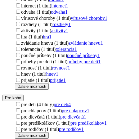
internet (1 titul)
internet
1
odvaha (1 titul)
odvaha
1
vírusové choroby (1 titul)
vírusové choroby
1
rozdiely (1 titul)
rozdiely
1
aktivity (1 titul)
aktivity
1
hra (1 titul)
hra
1
zvládanie hnevu (1 titul)
zvládanie hnevu
1
tolerancia (1 titul)
tolerancia
1
poučné príbehy (1 titul)
poučné príbehy
1
príbehy pre deti (1 titul)
príbehy pre deti
1
rovnosť (1 titul)
rovnosť
1
hnev (1 titul)
hnev
1
prijatie (1 titul)
prijatie
1
Ďalšie možnosti
Pre koho
pre deti (4 tituly)
pre deti
4
pre chlapcov (1 titul)
pre chlapcov
1
pre dievčatá (1 titul)
pre dievčatá
1
pre predškolákov (1 titul)
pre predškolákov
1
pre rodičov (1 titul)
pre rodičov
1
Ďalšie možnosti