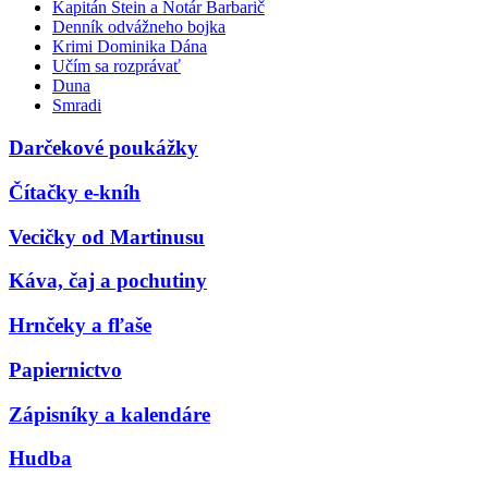
Kapitán Stein a Notár Barbarič
Denník odvážneho bojka
Krimi Dominika Dána
Učím sa rozprávať
Duna
Smradi
Darčekové poukážky
Čítačky e-kníh
Vecičky od Martinusu
Káva, čaj a pochutiny
Hrnčeky a fľaše
Papiernictvo
Zápisníky a kalendáre
Hudba