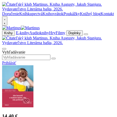
Doručenie
Kníhkupectvá
Knihovrátok
Poukážky
Knižný blog
Kontakt
E-knihy
Audioknihy
Hry
Filmy
Knihy
Doplnky
Vyhľadávanie
Prihlásiť
14,40 €