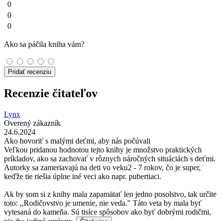
0
0
0
Ako sa páčila kniha vám?
Pridať recenziu
Recenzie čitateľov
Lynx
Overený zákazník
24.6.2024
Ako hovoriť s malými deťmi, aby nás počúvali
Veľkou pridanou hodnotou tejto knihy je množstvo praktických
príkladov, ako sa zachovať v rôznych náročných situáciách s deťmi.
Autorky sa zameriavajú na deti vo veku2 - 7 rokov, čo je super,
keďže tie riešia úplne iné veci ako napr. pubertiaci.
Ak by som si z knihy mala zapamätať len jedno posolstvo, tak určite
toto: ,,Rodičovstvo je umenie, nie veda." Táto veta by mala byť
vytesaná do kameňa. Sú tisíce spôsobov ako byť dobrými rodičmi,