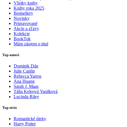
Všetky knihy
Knihy roka 2025
Bestsellery
Novinky
Pripravované
Akcie a zľavy
Kolekcie
BookTok
Mám záujem o titul
Top autori
Dominik Dán
Julie Caplin
Rebecca Yarros
Ana Huang
Sarah J. Maas
Táňa Keleová Vasilková
Lucinda Riley
Top série
Romantické úteky
Harry Potter