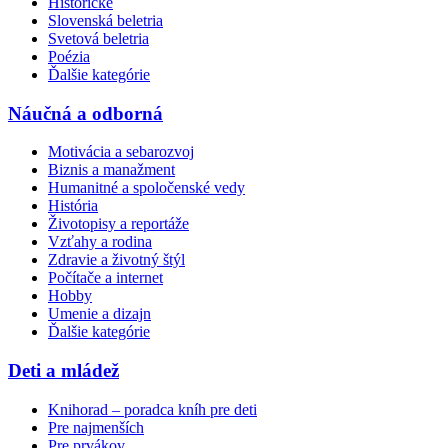
Historické
Slovenská beletria
Svetová beletria
Poézia
Ďalšie kategórie
Náučná a odborná
Motivácia a sebarozvoj
Biznis a manažment
Humanitné a spoločenské vedy
História
Životopisy a reportáže
Vzťahy a rodina
Zdravie a životný štýl
Počítače a internet
Hobby
Umenie a dizajn
Ďalšie kategórie
Deti a mládež
Knihorad – poradca kníh pre deti
Pre najmenších
Pre prvákov