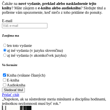
Čakáte na
nové vydanie, preklad alebo naskladnenie tejto
knihy
? Máte záujem o
e-knihu alebo audioknihu
? Sledujte titul a
pošleme vám upozornenie, keď niečo z toho pridáme do ponuky.
E-mail
Zaujíma ma
len toto vydanie
aj iné vydania (v jazyku slovenčina)
aj iné vydania (v akomkoľvek jazyku)
Vo formáte
Kniha (vrátane čítaných)
E-kniha
Audiokniha
Sledovať titul
Pridať citát
Napokon, ak sa sústredenie meria minútami a disciplína hodinami,
jednotkou nezlomnosti musí byť rok.