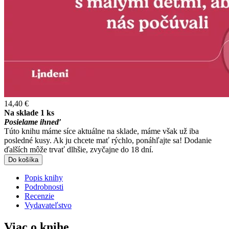
14,40 €
Na sklade 1 ks
Posielame ihneď
Túto knihu máme síce aktuálne na sklade, máme však už iba
posledné kusy. Ak ju chcete mať rýchlo, ponáhľajte sa! Dodanie
ďalších môže trvať dlhšie, zvyčajne do 18 dní.
Do košíka
Popis knihy
Podrobnosti
Recenzie
Vydavateľstvo
Viac o knihe