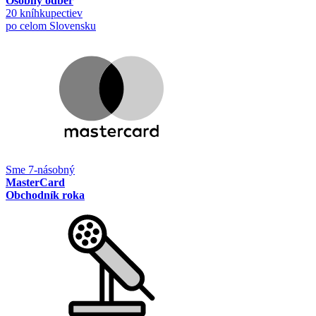
Osobný odber
20 kníhkupectiev
po celom Slovensku
Sme 7-násobný
MasterCard
Obchodník roka