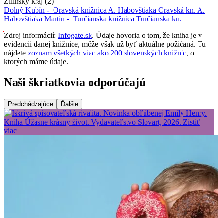
Žilinský kraj (2)
Dolný Kubín -
Oravská knižnica A. Habovštiaka
Oravská kn. A.
Habovštiaka
Martin -
Turčianska knižnica
Turčianska kn.
Zdroj informácií:
Infogate.sk
. Údaje hovoria o tom, že kniha je v
evidencii danej knižnice, môže však už byť aktuálne požičaná. Tu
nájdete
zoznam všetkých viac ako 200 slovenských knižníc
, o
ktorých máme údaje.
Naši škriatkovia odporúčajú
Predchádzajúce
Ďalšie