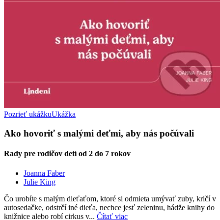
Pozrieť ukážku
Ukážka
Ako hovoriť s malými deťmi, aby nás počúvali
Rady pre rodičov detí od 2 do 7 rokov
Joanna Faber
Julie King
Čo urobíte s malým dieťaťom, ktoré si odmieta umývať zuby, kričí v
autosedačke, odstrčí iné dieťa, nechce jesť zeleninu, hádže knihy do
knižnice alebo robí cirkus v...
Čítať viac