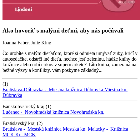
Ako hovoriť s malými deťmi, aby nás počúvali
Joanna Faber, Julie King
Čo urobíte s malým dieťaťom, ktoré si odmieta umývať zuby, kričí v
autosedačke, odstrčí iné dieťa, nechce jesť zeleninu, hádže knihy do
knižnice alebo robí cirkus v supermarkete? Táto kniha, zameraná na
bežné výzvy a konflikty, vám poskytne základný...
(1)
Bratislava-Dúbravka -
Miestna knižnica Dúbravka
Miestna kn.
Dúbravka
Banskobystrický kraj (1)
Lučenec -
Novohradská knižnica
Novohradská kn.
Bratislavský kraj (2)
Bratislava -
Mestská knižnica
Mestská kn.
Malacky -
Knižnica
MCK
Kn. MCK