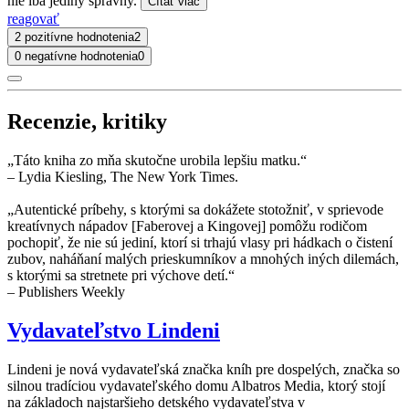
nie iba jediný správny.
Čítať viac
reagovať
2 pozitívne hodnotenia
2
0 negatívne hodnotenia
0
Recenzie, kritiky
„Táto kniha zo mňa skutočne urobila lepšiu matku.“
– Lydia Kiesling, The New York Times.
„Autentické príbehy, s ktorými sa dokážete stotožniť, v sprievode
kreatívnych nápadov [Faberovej a Kingovej] pomôžu rodičom
pochopiť, že nie sú jediní, ktorí si trhajú vlasy pri hádkach o čistení
zubov, naháňaní malých prieskumníkov a mnohých iných dilemách,
s ktorými sa stretnete pri výchove detí.“
– Publishers Weekly
Vydavateľstvo Lindeni
Lindeni je nová vydavateľská značka kníh pre dospelých, značka so
silnou tradíciou vydavateľského domu Albatros Media, ktorý stojí
na základoch najstaršieho detského vydavateľstva v