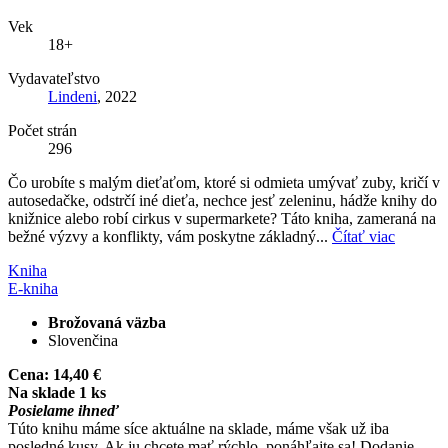
Vek
18+
Vydavateľstvo
Lindeni
, 2022
Počet strán
296
Čo urobíte s malým dieťaťom, ktoré si odmieta umývať zuby, kričí v
autosedačke, odstrčí iné dieťa, nechce jesť zeleninu, hádže knihy do
knižnice alebo robí cirkus v supermarkete? Táto kniha, zameraná na
bežné výzvy a konflikty, vám poskytne základný...
Čítať viac
Kniha
E-kniha
Brožovaná väzba
Slovenčina
Cena:
14,40 €
Na sklade 1 ks
Posielame ihneď
Túto knihu máme síce aktuálne na sklade, máme však už iba
posledné kusy. Ak ju chcete mať rýchlo, ponáhľajte sa! Dodanie