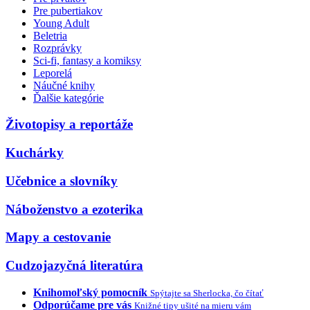
Pre pubertiakov
Young Adult
Beletria
Rozprávky
Sci-fi, fantasy a komiksy
Leporelá
Náučné knihy
Ďalšie kategórie
Životopisy a reportáže
Kuchárky
Učebnice a slovníky
Náboženstvo a ezoterika
Mapy a cestovanie
Cudzojazyčná literatúra
Knihomoľský pomocník
Spýtajte sa Sherlocka, čo čítať
Odporúčame pre vás
Knižné tipy ušité na mieru vám