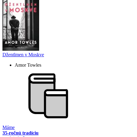
Džentlmen v Moskve
Amor Towles
Máme
35-ročnú tradíciu