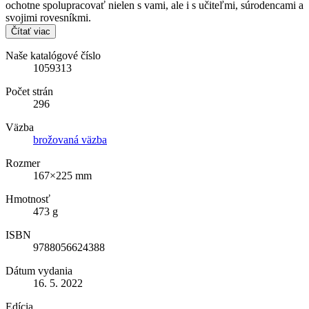
ochotne spolupracovať nielen s vami, ale i s učiteľmi, súrodencami a
svojimi rovesníkmi.
Čítať viac
Naše katalógové číslo
1059313
Počet strán
296
Väzba
brožovaná väzba
Rozmer
167×225 mm
Hmotnosť
473 g
ISBN
9788056624388
Dátum vydania
16. 5. 2022
Edícia