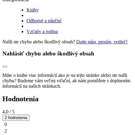
Knihy
Odborné a náučné
Vzťahy a rodina
Našli ste chybu alebo škodlivý obsah?
Dajte nám, prosím, vedieť!
Nahlásiť chybu alebo škodlivý obsah
Máte o knihe viac informácií ako je na tejto stránke alebo ste našli
chybu? Budeme vám veľmi vďační, ak nám pomôžete s doplnením
informácií na našich stránkach.
Hodnotenia
4,0
/ 5
2 hodnotenia
0
2