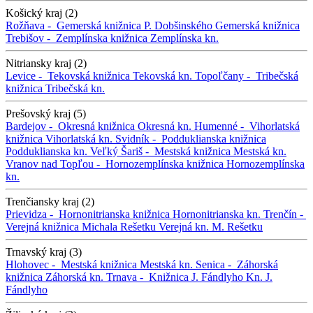
Košický kraj (2)
Rožňava -
Gemerská knižnica P. Dobšinského
Gemerská knižnica
Trebišov -
Zemplínska knižnica
Zemplínska kn.
Nitriansky kraj (2)
Levice -
Tekovská knižnica
Tekovská kn.
Topoľčany -
Tribečská
knižnica
Tribečská kn.
Prešovský kraj (5)
Bardejov -
Okresná knižnica
Okresná kn.
Humenné -
Vihorlatská
knižnica
Vihorlatská kn.
Svidník -
Podduklianska knižnica
Podduklianska kn.
Veľký Šariš -
Mestská knižnica
Mestská kn.
Vranov nad Topľou -
Hornozemplínska knižnica
Hornozemplínska
kn.
Trenčiansky kraj (2)
Prievidza -
Hornonitrianska knižnica
Hornonitrianska kn.
Trenčín -
Verejná knižnica Michala Rešetku
Verejná kn. M. Rešetku
Trnavský kraj (3)
Hlohovec -
Mestská knižnica
Mestská kn.
Senica -
Záhorská
knižnica
Záhorská kn.
Trnava -
Knižnica J. Fándlyho
Kn. J.
Fándlyho