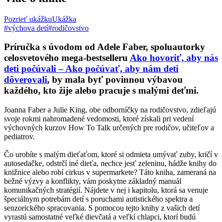
Pozrieť ukážku
Ukážka
#výchova detí
#rodičovstvo
Príručka s úvodom od
Adele Faber
, spoluautorky
celosvetového mega-bestselleru
Ako hovoriť, aby nás
deti počúvali – Ako počúvať, aby nám deti
dôverovali
, by mala byť povinnou výbavou
každého, kto žije alebo pracuje s malými deťmi.
Joanna Faber a Julie King, obe odborníčky na rodičovstvo, zdieľajú
svoje rokmi nahromadené vedomosti, ktoré získali pri vedení
výchovných kurzov How To Talk určených pre rodičov, učiteľov a
pediatrov.
Čo urobíte s malým dieťaťom, ktoré si odmieta umývať zuby, kričí v
autosedačke, odstrčí iné dieťa, nechce jesť zeleninu, hádže knihy do
knižnice alebo robí cirkus v supermarkete? Táto kniha, zameraná na
bežné výzvy a konflikty, vám poskytne základný manuál
komunikačných stratégií. Nájdete v nej i kapitolu, ktorá sa venuje
špeciálnym potrebám detí s poruchami autistického spektra a
senzorického spracovania. S pomocou tejto knihy z vašich detí
vyrastú samostatné veľké dievčatá a veľkí chlapci, ktorí budú