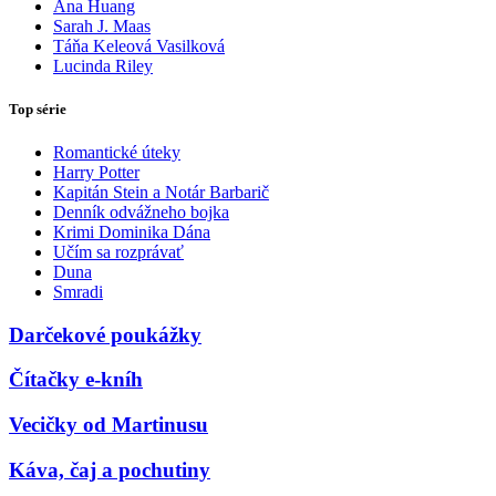
Ana Huang
Sarah J. Maas
Táňa Keleová Vasilková
Lucinda Riley
Top série
Romantické úteky
Harry Potter
Kapitán Stein a Notár Barbarič
Denník odvážneho bojka
Krimi Dominika Dána
Učím sa rozprávať
Duna
Smradi
Darčekové poukážky
Čítačky e-kníh
Vecičky od Martinusu
Káva, čaj a pochutiny