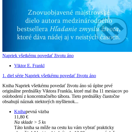
Napriek všetkému povedať životu áno
Viktor E. Frankl
1. diel série
Napriek všetkému povedať životu áno
Kniha Napriek všetkému povedať životu áno sú úplne prvé
originálne prednášky Viktora Frankla, ktoré mal iba 11 mesiacov po
oslobodení z koncentračného tábora. Tieto prednášky čiastočne
obsahujú náznak niektorých myšlienok...
Kniha
pevná väzba
11,80 €
Na sklade > 5 ks
Táto kniha sa môže na cestu ku vám vybrať prakticky