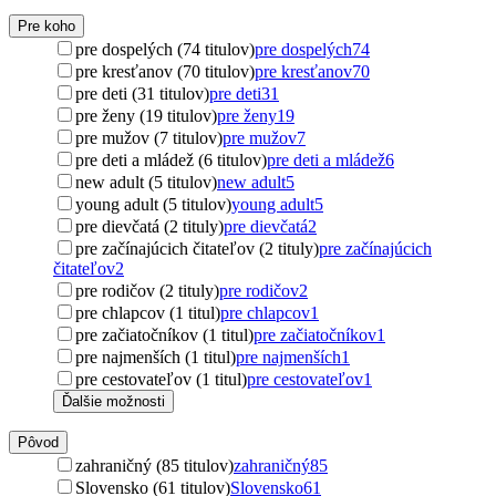
Pre koho
pre dospelých (74 titulov)
pre dospelých
74
pre kresťanov (70 titulov)
pre kresťanov
70
pre deti (31 titulov)
pre deti
31
pre ženy (19 titulov)
pre ženy
19
pre mužov (7 titulov)
pre mužov
7
pre deti a mládež (6 titulov)
pre deti a mládež
6
new adult (5 titulov)
new adult
5
young adult (5 titulov)
young adult
5
pre dievčatá (2 tituly)
pre dievčatá
2
pre začínajúcich čitateľov (2 tituly)
pre začínajúcich
čitateľov
2
pre rodičov (2 tituly)
pre rodičov
2
pre chlapcov (1 titul)
pre chlapcov
1
pre začiatočníkov (1 titul)
pre začiatočníkov
1
pre najmenších (1 titul)
pre najmenších
1
pre cestovateľov (1 titul)
pre cestovateľov
1
Ďalšie možnosti
Pôvod
zahraničný (85 titulov)
zahraničný
85
Slovensko (61 titulov)
Slovensko
61