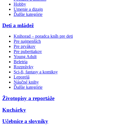
Hobby
Umenie a dizajn
Ďalšie kategórie
Deti a mládež
Knihorad – poradca kníh pre deti
Pre najmenších
Pre prvákov
Pre pubertiakov
Young Adult
Beletria
Rozprávky
Sci-fi, fantasy a komiksy
Leporelá
Náučné knihy
Ďalšie kategórie
Životopisy a reportáže
Kuchárky
Učebnice a slovníky