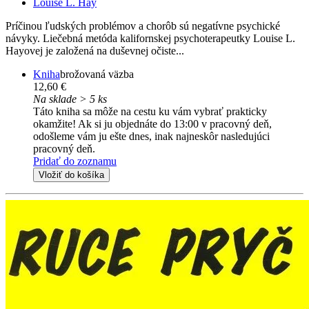
Louise L. Hay
Príčinou ľudských problémov a chorôb sú negatívne psychické
návyky. Liečebná metóda kalifornskej psychoterapeutky Louise L.
Hayovej je založená na duševnej očiste...
Kniha
brožovaná väzba
12,60 €
Na sklade > 5 ks
Táto kniha sa môže na cestu ku vám vybrať prakticky
okamžite! Ak si ju objednáte do 13:00 v pracovný deň,
odošleme vám ju ešte dnes, inak najneskôr nasledujúci
pracovný deň.
Pridať do zoznamu
Vložiť do košíka