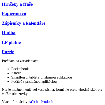
Hrnčeky a fľaše
Papiernictvo
Zápisníky a kalendáre
Hudba
LP platne
Puzzle
Prečítate na zariadeniach:
Pocketbook
Kindle
Smartfón či tablet s príslušnou aplikáciou
Počítač s príslušnou aplikáciou
Nie je možné meniť veľkosť písma, formát je preto vhodný skôr pre
väčšie obrazovky.
Viac informácií v
našich návodoch