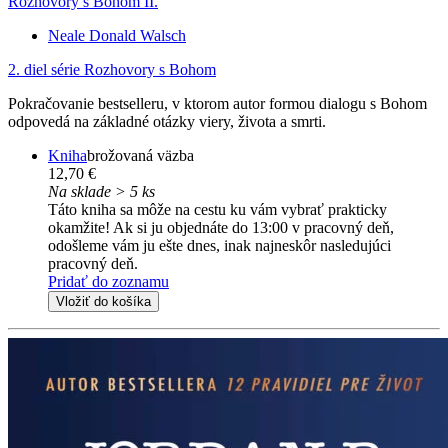
Rozhovory s Bohom II.
Neale Donald Walsch
2. diel série
Rozhovory s Bohom
Pokračovanie bestselleru, v ktorom autor formou dialogu s Bohom
odpovedá na základné otázky viery, života a smrti.
Kniha
brožovaná väzba
12,70 €
Na sklade > 5 ks
Táto kniha sa môže na cestu ku vám vybrať prakticky
okamžite! Ak si ju objednáte do 13:00 v pracovný deň,
odošleme vám ju ešte dnes, inak najneskôr nasledujúci
pracovný deň.
Pridať do zoznamu
Vložiť do košíka