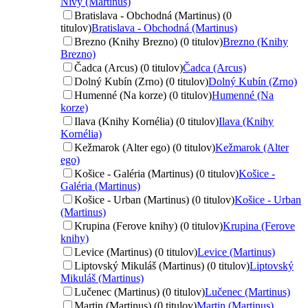
Nivy (Martinus)
Bratislava - Obchodná (Martinus) (0
titulov)
Bratislava - Obchodná (Martinus)
Brezno (Knihy Brezno) (0 titulov)
Brezno (Knihy
Brezno)
Čadca (Arcus) (0 titulov)
Čadca (Arcus)
Dolný Kubín (Zrno) (0 titulov)
Dolný Kubín (Zrno)
Humenné (Na korze) (0 titulov)
Humenné (Na
korze)
Ilava (Knihy Kornélia) (0 titulov)
Ilava (Knihy
Kornélia)
Kežmarok (Alter ego) (0 titulov)
Kežmarok (Alter
ego)
Košice - Galéria (Martinus) (0 titulov)
Košice -
Galéria (Martinus)
Košice - Urban (Martinus) (0 titulov)
Košice - Urban
(Martinus)
Krupina (Ferove knihy) (0 titulov)
Krupina (Ferove
knihy)
Levice (Martinus) (0 titulov)
Levice (Martinus)
Liptovský Mikuláš (Martinus) (0 titulov)
Liptovský
Mikuláš (Martinus)
Lučenec (Martinus) (0 titulov)
Lučenec (Martinus)
Martin (Martinus) (0 titulov)
Martin (Martinus)