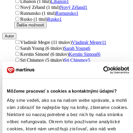
Libanon (1 titul)
Libanon
1
Nový Zéland (1 titul)
Nový Zéland
1
Rumunsko (1 titul)
Rumunsko
1
Rusko (1 titul)
Rusko
1
Ďalšie možnosti
Autor
Vladimír Megre (11 titulov)
Vladimír Megre
11
Sarah Young (6 titulov)
Sarah Young
6
Kerstin Simoné (6 titulov)
Kerstin Simoné
6
Sri Chinmoy (5 titulov)
Sri Chinmoy
5
Michal Drienik (5 titulov)
Michal Drienik
5
Soňa Vancáková (5 titulov)
Soňa Vancáková
5
Osho (4 tituly)
Osho
4
Joseph Murphy (4 tituly)
Joseph Murphy
4
Don Miguel Ruiz (4 tituly)
Don Miguel Ruiz
4
Môžeme pracovať s cookies a kontaktnými údajmi?
Arnošt Vašíček (4 tituly)
Arnošt Vašíček
4
Aby sme vedeli, ako sa na našom webe správate, a mohli
Max Kašparů (3 tituly)
Max Kašparů
3
vám zobraziť tie najlepšie tipy na knihy, zbierame cookies.
Pavel Hirax Baričák (3 tituly)
Pavel Hirax Baričák
3
Teodor Rosinský (3 tituly)
Teodor Rosinský
3
Niektoré sú naozaj potrebné a bez nich by naša stránka
Jan van Helsing (3 tituly)
Jan van Helsing
3
vôbec nefungovala. Okrem toho používame analytické
Peter Čuřík (3 tituly)
Peter Čuřík
3
cookies, ktoré nám umožňujú zisťovať, ako náš web
Alexander Loyd (3 tituly)
Alexander Loyd
3