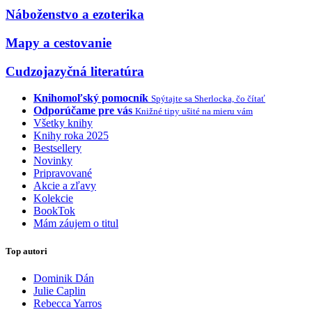
Náboženstvo a ezoterika
Mapy a cestovanie
Cudzojazyčná literatúra
Knihomoľský pomocník
Spýtajte sa Sherlocka, čo čítať
Odporúčame pre vás
Knižné tipy ušité na mieru vám
Všetky knihy
Knihy roka 2025
Bestsellery
Novinky
Pripravované
Akcie a zľavy
Kolekcie
BookTok
Mám záujem o titul
Top autori
Dominik Dán
Julie Caplin
Rebecca Yarros