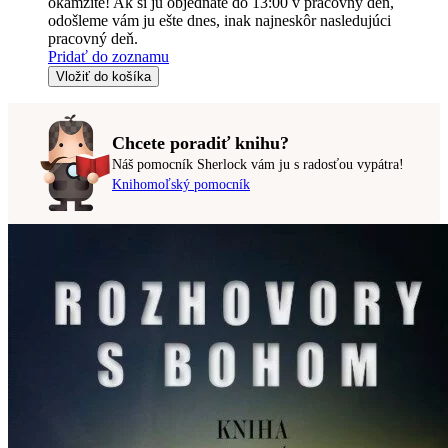
okamžite! Ak si ju objednáte do 13:00 v pracovný deň,
odošleme vám ju ešte dnes, inak najneskôr nasledujúci
pracovný deň.
Pridať do zoznamu
Vložiť do košíka
Chcete poradiť knihu?
Náš pomocník Sherlock vám ju s radosťou vypátra!
Knihomoľský pomocník