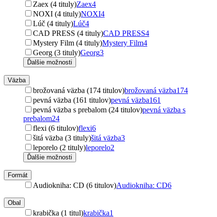
Zaex (4 tituly)
Zaex
4
NOXI (4 tituly)
NOXI
4
Lúč (4 tituly)
Lúč
4
CAD PRESS (4 tituly)
CAD PRESS
4
Mystery Film (4 tituly)
Mystery Film
4
Georg (3 tituly)
Georg
3
Ďalšie možnosti
Väzba
brožovaná väzba (174 titulov)
brožovaná väzba
174
pevná väzba (161 titulov)
pevná väzba
161
pevná väzba s prebalom (24 titulov)
pevná väzba s
prebalom
24
flexi (6 titulov)
flexi
6
šitá väzba (3 tituly)
šitá väzba
3
leporelo (2 tituly)
leporelo
2
Ďalšie možnosti
Formát
Audiokniha: CD (6 titulov)
Audiokniha: CD
6
Obal
krabička (1 titul)
krabička
1