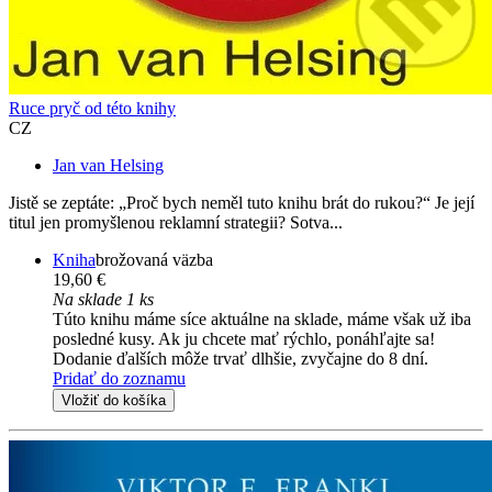
Ruce pryč od této knihy
CZ
Jan van Helsing
Jistě se zeptáte: „Proč bych neměl tuto knihu brát do rukou?“ Je její
titul jen promyšlenou reklamní strategii? Sotva...
Kniha
brožovaná väzba
19,60 €
Na sklade 1 ks
Túto knihu máme síce aktuálne na sklade, máme však už iba
posledné kusy. Ak ju chcete mať rýchlo, ponáhľajte sa!
Dodanie ďalších môže trvať dlhšie, zvyčajne do 8 dní.
Pridať do zoznamu
Vložiť do košíka