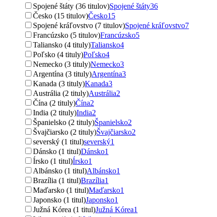
Spojené štáty (36 titulov)
Spojené štáty
36
Česko (15 titulov)
Česko
15
Spojené kráľovstvo (7 titulov)
Spojené kráľovstvo
7
Francúzsko (5 titulov)
Francúzsko
5
Taliansko (4 tituly)
Taliansko
4
Poľsko (4 tituly)
Poľsko
4
Nemecko (3 tituly)
Nemecko
3
Argentína (3 tituly)
Argentína
3
Kanada (3 tituly)
Kanada
3
Austrália (2 tituly)
Austrália
2
Čína (2 tituly)
Čína
2
India (2 tituly)
India
2
Španielsko (2 tituly)
Španielsko
2
Švajčiarsko (2 tituly)
Švajčiarsko
2
severský (1 titul)
severský
1
Dánsko (1 titul)
Dánsko
1
Írsko (1 titul)
Írsko
1
Albánsko (1 titul)
Albánsko
1
Brazília (1 titul)
Brazília
1
Maďarsko (1 titul)
Maďarsko
1
Japonsko (1 titul)
Japonsko
1
Južná Kórea (1 titul)
Južná Kórea
1