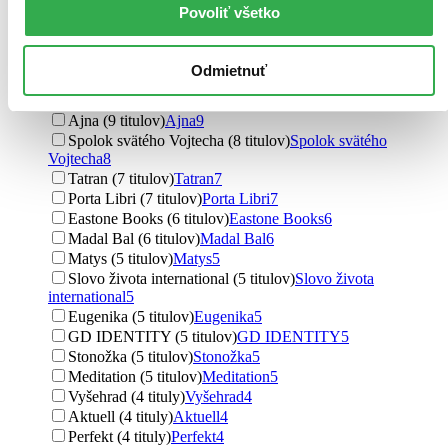
Slovart (13 titulov)
Slovart
13
Povoliť všetko
Postoj Media (11 titulov)
Postoj Media
11
Valentýna Lymarenko-Novodarská - Zvonící cedry (11
titulov)
Valentýna Lymarenko-Novodarská - Zvonící cedry
11
Odmietnuť
Fortuna Libri (9 titulov)
Fortuna Libri
9
Nové mesto (9 titulov)
Nové mesto
9
Ajna (9 titulov)
Ajna
9
Spolok svätého Vojtecha (8 titulov)
Spolok svätého
Vojtecha
8
Tatran (7 titulov)
Tatran
7
Porta Libri (7 titulov)
Porta Libri
7
Eastone Books (6 titulov)
Eastone Books
6
Madal Bal (6 titulov)
Madal Bal
6
Matys (5 titulov)
Matys
5
Slovo života international (5 titulov)
Slovo života
international
5
Eugenika (5 titulov)
Eugenika
5
GD IDENTITY (5 titulov)
GD IDENTITY
5
Stonožka (5 titulov)
Stonožka
5
Meditation (5 titulov)
Meditation
5
Vyšehrad (4 tituly)
Vyšehrad
4
Aktuell (4 tituly)
Aktuell
4
Perfekt (4 tituly)
Perfekt
4