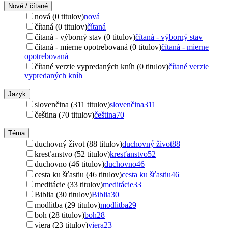
Nové / čítané
nová (0 titulov)
nová
čítaná (0 titulov)
čítaná
čítaná - výborný stav (0 titulov)
čítaná - výborný stav
čítaná - mierne opotrebovaná (0 titulov)
čítaná - mierne
opotrebovaná
čítané verzie vypredaných kníh (0 titulov)
čítané verzie
vypredaných kníh
Jazyk
slovenčina (311 titulov)
slovenčina
311
čeština (70 titulov)
čeština
70
Téma
duchovný život (88 titulov)
duchovný život
88
kresťanstvo (52 titulov)
kresťanstvo
52
duchovno (46 titulov)
duchovno
46
cesta ku šťastiu (46 titulov)
cesta ku šťastiu
46
meditácie (33 titulov)
meditácie
33
Biblia (30 titulov)
Biblia
30
modlitba (29 titulov)
modlitba
29
boh (28 titulov)
boh
28
viera (23 titulov)
viera
23