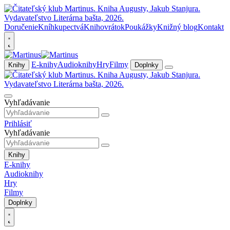
Doručenie
Kníhkupectvá
Knihovrátok
Poukážky
Knižný blog
Kontakt
E-knihy
Audioknihy
Hry
Filmy
Knihy
Doplnky
Vyhľadávanie
Prihlásiť
Vyhľadávanie
Knihy
E-knihy
Audioknihy
Hry
Filmy
Doplnky