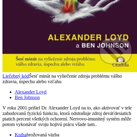
Liečebný kód
Šesť minút na vyliečenie zdroja problému vášho
zdravia, úspechu alebo vzťahu
Alexander Loyd
Ben Johnson
V roku 2001 prišiel Dr. Alexander Loyd na to, ako aktivovať v tele
zabudovanú fyzickú funkciu, ktorá odstraňuje zdroj deväťdesiatich
piatich percent všetkých ochorení. Nervovo-imunitný systém môže
potom vykonávať svoju hojivú prácu všade tam..
Kniha
brožovaná väzba