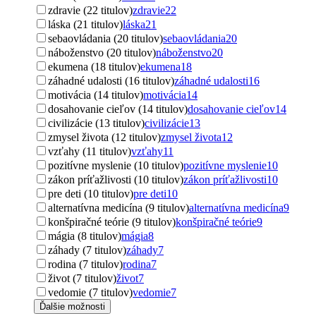
zdravie (22 titulov)
zdravie
22
láska (21 titulov)
láska
21
sebaovládania (20 titulov)
sebaovládania
20
náboženstvo (20 titulov)
náboženstvo
20
ekumena (18 titulov)
ekumena
18
záhadné udalosti (16 titulov)
záhadné udalosti
16
motivácia (14 titulov)
motivácia
14
dosahovanie cieľov (14 titulov)
dosahovanie cieľov
14
civilizácie (13 titulov)
civilizácie
13
zmysel života (12 titulov)
zmysel života
12
vzťahy (11 titulov)
vzťahy
11
pozitívne myslenie (10 titulov)
pozitívne myslenie
10
zákon príťažlivosti (10 titulov)
zákon príťažlivosti
10
pre deti (10 titulov)
pre deti
10
alternatívna medicína (9 titulov)
alternatívna medicína
9
konšpiračné teórie (9 titulov)
konšpiračné teórie
9
mágia (8 titulov)
mágia
8
záhady (7 titulov)
záhady
7
rodina (7 titulov)
rodina
7
život (7 titulov)
život
7
vedomie (7 titulov)
vedomie
7
Ďalšie možnosti