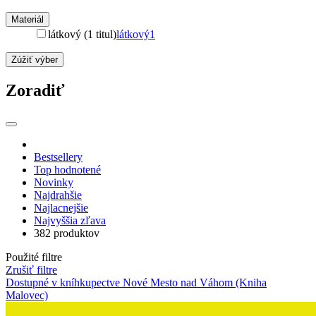
Materiál
látkový (1 titul)
látkový
1
Zúžiť výber
Zoradiť
Bestsellery
Top hodnotené
Novinky
Najdrahšie
Najlacnejšie
Najvyššia zľava
382 produktov
Použité filtre
Zrušiť filtre
Dostupné v kníhkupectve Nové Mesto nad Váhom (Kniha
Malovec)