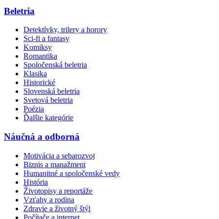
Beletria
Detektívky, trilery a horory
Sci-fi a fantasy
Komiksy
Romantika
Spoločenská beletria
Klasika
Historické
Slovenská beletria
Svetová beletria
Poézia
Ďalšie kategórie
Náučná a odborná
Motivácia a sebarozvoj
Biznis a manažment
Humanitné a spoločenské vedy
História
Životopisy a reportáže
Vzťahy a rodina
Zdravie a životný štýl
Počítače a internet