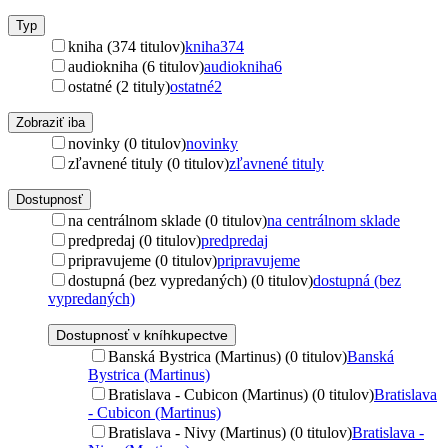
Typ
kniha (374 titulov)
kniha
374
audiokniha (6 titulov)
audiokniha
6
ostatné (2 tituly)
ostatné
2
Zobraziť iba
novinky (0 titulov)
novinky
zľavnené tituly (0 titulov)
zľavnené tituly
Dostupnosť
na centrálnom sklade (0 titulov)
na centrálnom sklade
predpredaj (0 titulov)
predpredaj
pripravujeme (0 titulov)
pripravujeme
dostupná (bez vypredaných) (0 titulov)
dostupná (bez
vypredaných)
Dostupnosť v kníhkupectve
Banská Bystrica (Martinus) (0 titulov)
Banská
Bystrica (Martinus)
Bratislava - Cubicon (Martinus) (0 titulov)
Bratislava
- Cubicon (Martinus)
Bratislava - Nivy (Martinus) (0 titulov)
Bratislava -