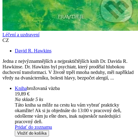
Léčení a uzdravení
CZ
David R. Hawkins
Jedna z nejvýznamnějších a nejpraktičtějších knih Dr. Davida R.
Hawkinse. Dr. Hawkins byl psychiatr, který prodělal hlubokou
duchovní transformaci. V životě trpěl mnoha neduhy, měl například
vředy na dvanácterníku, bolesti hlavy, bezpočet alergií, ...
Kniha
brožovaná väzba
19,89 €
Na sklade 5 ks
Táto kniha sa môže na cestu ku vám vybrať prakticky
okamžite! Ak si ju objednáte do 13:00 v pracovný deň,
odošleme vám ju ešte dnes, inak najneskôr nasledujúci
pracovný deň.
Pridať do zoznamu
Vložiť do košíka