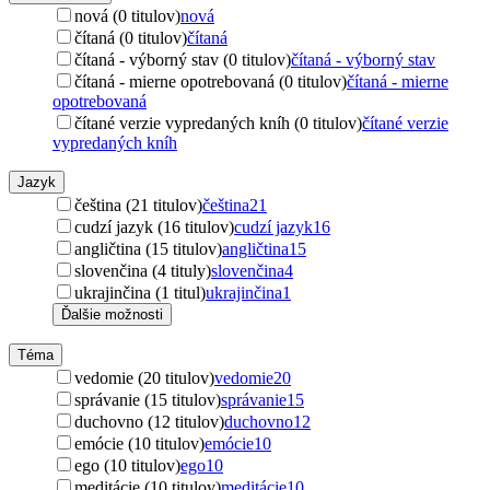
nová (0 titulov)
nová
čítaná (0 titulov)
čítaná
čítaná - výborný stav (0 titulov)
čítaná - výborný stav
čítaná - mierne opotrebovaná (0 titulov)
čítaná - mierne
opotrebovaná
čítané verzie vypredaných kníh (0 titulov)
čítané verzie
vypredaných kníh
Jazyk
čeština (21 titulov)
čeština
21
cudzí jazyk (16 titulov)
cudzí jazyk
16
angličtina (15 titulov)
angličtina
15
slovenčina (4 tituly)
slovenčina
4
ukrajinčina (1 titul)
ukrajinčina
1
Ďalšie možnosti
Téma
vedomie (20 titulov)
vedomie
20
správanie (15 titulov)
správanie
15
duchovno (12 titulov)
duchovno
12
emócie (10 titulov)
emócie
10
ego (10 titulov)
ego
10
meditácie (10 titulov)
meditácie
10