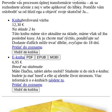
Prevedie vás procesom úplnej transformácie vedomia – ak sa
rozhodnete učenie z nej v sebe aplikovať do hĺbky. Pomôže vám
oslobodiť sa od ilúzií ega a objaviť svoje skutočné Ja...
Kniha
brožovaná väzba
12,30 €
Na sklade 2 ks
Túto knihu máme síce aktuálne na sklade, máme však už iba
posledné kusy. Ak ju chcete mať rýchlo, ponáhľajte sa!
Dodanie ďalších môže trvať dlhšie, zvyčajne do 18 dní.
Pridať do zoznamu
Vložiť do košíka
E-kniha
PDF
EPUB
MOBI
6,95 €
Ihneď na stiahnutie
Máte čítačku, tablet alebo mobil? Stiahnite si do nich e-knihu:
budete ju mať hneď a ešte aj ušetríte život stromom. Viac
informácii o e-knihách
nájdete tu
.
Pridať do zoznamu
Vložiť do košíka