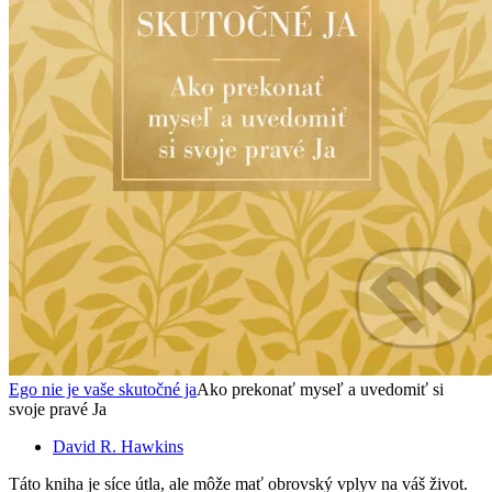
Ego nie je vaše skutočné ja
Ako prekonať myseľ a uvedomiť si
svoje pravé Ja
David R. Hawkins
Táto kniha je síce útla, ale môže mať obrovský vplyv na váš život.