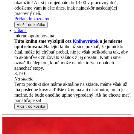
okamžite! Ak si ju objednáte do 13:00 v pracovný deň,
odošleme vám ju ešte dnes, inak najneskôr nasledujúci
pracovný deň.
Pridať do zoznamu
Vložiť do košíka
Čítaná
mierne opotrebovaná
Túto knihu sme vykúpili cez
Knihovrátok
a je mierne
opotrebovaná.
Na tejto knihe už síce poznať, že ju niekto
čítal, môže jej chýbať prebal, nie je však poškodená tak, aby
to akokoľvek znižovalo zážitok z jej obsahu. Knihu sme
označili nálepkou, ktorá môže na niektorých obaloch
zanechať stopy.
8,19 €
Na sklade
Tento produkt síce máme aktuálne na sklade, máme však už
iba posledné kusy a ďalšie už nemá ani distribútor, preto je
možné, že bude onedlho úplne vypredaný. Ak ho chcete mať,
ponáhľajte sa!
Vložiť do košíka