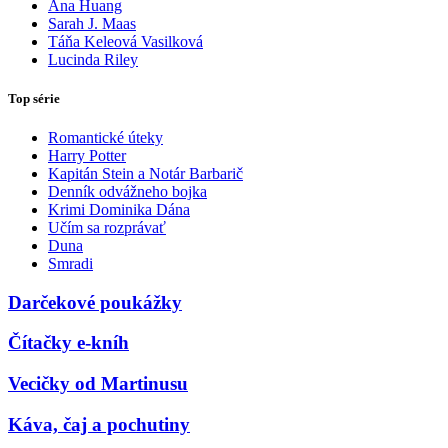
Ana Huang
Sarah J. Maas
Táňa Keleová Vasilková
Lucinda Riley
Top série
Romantické úteky
Harry Potter
Kapitán Stein a Notár Barbarič
Denník odvážneho bojka
Krimi Dominika Dána
Učím sa rozprávať
Duna
Smradi
Darčekové poukážky
Čítačky e-kníh
Vecičky od Martinusu
Káva, čaj a pochutiny