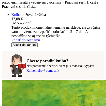
pracovních sešitů s vedenými cvičeními – Pracovní sešit 1. část a
Pracovní sešit 2. část...
Kniha
brožovaná väzba
12,08 €
Do 5 – 7 dní
Tento produkt momentálne nemáme na sklade, ale zvyčajne
vám ho vieme zabezpečiť a odoslať do 5 – 7 dní. A
posnažíme sa aj trochu rýchlejšie!
Pridať do zoznamu
Vložiť do košíka
Chcete poradiť knihu?
Náš pomocník Sherlock vám ju s radosťou vypátra!
Knihomoľský pomocník