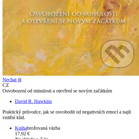
Nechat jít
CZ
Osvobození od minulosti a otevření se novým začátkúm
David R. Hawkins
Praktický průvodce, jak se osvobodit od negativních emocí a najít
vnitřní klid.
Kniha
brožovaná väzba
17,92 €