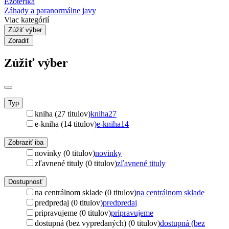
Ezoterika
Záhady a paranormálne javy
Viac kategórií
Zúžiť výber
Zoradiť
Zúžiť výber
Typ
kniha (27 titulov)
kniha
27
e-kniha (14 titulov)
e-kniha
14
Zobraziť iba
novinky (0 titulov)
novinky
zľavnené tituly (0 titulov)
zľavnené tituly
Dostupnosť
na centrálnom sklade (0 titulov)
na centrálnom sklade
predpredaj (0 titulov)
predpredaj
pripravujeme (0 titulov)
pripravujeme
dostupná (bez vypredaných) (0 titulov)
dostupná (bez