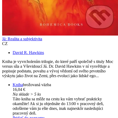
Já: Realita a subjektivita
CZ
David R. Hawkins
Kniha je vyvrcholením trilogie, do které patří společně s tituly Moc
versus síla a Vševidoucí Já. Dr. David Hawkins v ní vysvětluje a
popisuje podstatu, povahu a vývoj vědomí od svého prvotního
výskytu jako život na Zemi, přes evoluci jako lidské ego...
Kniha
brožovaná väzba
16,04 €
Na sklade > 5 ks
Táto kniha sa môže na cestu ku vám vybrať prakticky
okamžite! Ak si ju objednáte do 13:00 v pracovný deň,
odošleme vám ju ešte dnes, inak najneskôr nasledujúci
pracovný deň.
Pridať do zoznamu