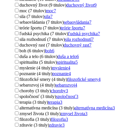
duchovný život (9 titulov)
duchovný život
9
moc (7 titulov)
moc
7
sila (7 titulov)
sila
7
sebaovládania (7 titulov)
sebaovládania
7
teórie športu (7 titulov)
teórie športu
7
ľudská psychika (7 titulov)
ľudská psychika
7
sila rozhodnutí (7 titulov)
sila rozhodnutí
7
duchovný rast (7 titulov)
duchovný rast
7
boh (6 titulov)
boh
6
duša a telo (6 titulov)
duša a telo
6
spiritualita (5 titulov)
spiritualita
5
myslenie (4 tituly)
myslenie
4
poznanie (4 tituly)
poznanie
4
filozofické smery (4 tituly)
filozofické smery
4
sebarozvoj (4 tituly)
sebarozvoj
4
choroby (3 tituly)
choroby
3
spoločnosť (3 tituly)
spoločnosť
3
terapia (3 tituly)
terapia
3
alternatívna medicína (3 tituly)
alternatívna medicína
3
zmysel života (3 tituly)
zmysel života
3
filozofia (3 tituly)
filozofia
3
zdravie (3 tituly)
zdravie
3