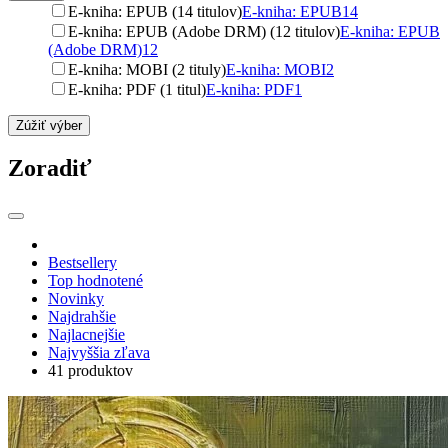
E-kniha: EPUB (14 titulov)
E-kniha: EPUB
14
E-kniha: EPUB (Adobe DRM) (12 titulov)
E-kniha: EPUB
(Adobe DRM)
12
E-kniha: MOBI (2 tituly)
E-kniha: MOBI
2
E-kniha: PDF (1 titul)
E-kniha: PDF
1
Zúžiť výber
Zoradiť
Bestsellery
Top hodnotené
Novinky
Najdrahšie
Najlacnejšie
Najvyššia zľava
41 produktov