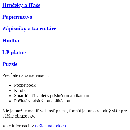
Hrnčeky a fľaše
Papiernictvo
Zápisníky a kalendáre
Hudba
LP platne
Puzzle
Prečítate na zariadeniach:
Pocketbook
Kindle
Smartfón či tablet s príslušnou aplikáciou
Počítač s príslušnou aplikáciou
Nie je možné meniť veľkosť písma, formát je preto vhodný skôr pre
väčšie obrazovky.
Viac informácií v
našich návodoch