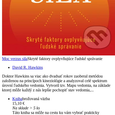
Moc verzus sila
Skryté faktory ovplyvňujúce ľudské správanie
David R. Hawkins
Doktor Hawkins sa viac ako dvadsať rokov zaoberal metódou
založenou na princípoch kineziológie a analyzoval celé spektrum
úrovní ľudského vedomia. Vytvoril tzv. Mapu vedomia, na základe
ktorej môže každý z nás lepšie pochopiť stav vedomia,...
Kniha
brožovaná väzba
15,10 €
Na sklade > 5 ks
Táto kniha sa môže na cestu ku vám vybrať prakticky