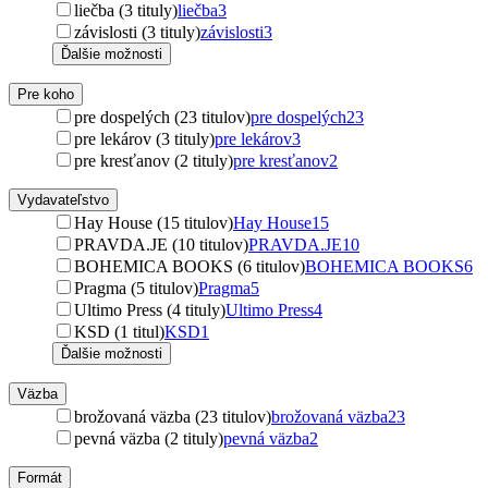
liečba (3 tituly)
liečba
3
závislosti (3 tituly)
závislosti
3
Ďalšie možnosti
Pre koho
pre dospelých (23 titulov)
pre dospelých
23
pre lekárov (3 tituly)
pre lekárov
3
pre kresťanov (2 tituly)
pre kresťanov
2
Vydavateľstvo
Hay House (15 titulov)
Hay House
15
PRAVDA.JE (10 titulov)
PRAVDA.JE
10
BOHEMICA BOOKS (6 titulov)
BOHEMICA BOOKS
6
Pragma (5 titulov)
Pragma
5
Ultimo Press (4 tituly)
Ultimo Press
4
KSD (1 titul)
KSD
1
Ďalšie možnosti
Väzba
brožovaná väzba (23 titulov)
brožovaná väzba
23
pevná väzba (2 tituly)
pevná väzba
2
Formát