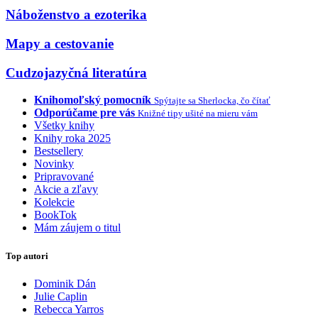
Náboženstvo a ezoterika
Mapy a cestovanie
Cudzojazyčná literatúra
Knihomoľský pomocník
Spýtajte sa Sherlocka, čo čítať
Odporúčame pre vás
Knižné tipy ušité na mieru vám
Všetky knihy
Knihy roka 2025
Bestsellery
Novinky
Pripravované
Akcie a zľavy
Kolekcie
BookTok
Mám záujem o titul
Top autori
Dominik Dán
Julie Caplin
Rebecca Yarros