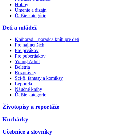
Hobby
Umenie a dizajn
Ďalšie kategórie
Deti a mládež
Knihorad – poradca kníh pre deti
Pre najmenších
Pre prvákov
Pre pubertiakov
Young Adult
Beletria
Rozprávky
Sci-fi, fantasy a komiksy
Leporelá
Náučné knihy
Ďalšie kategórie
Životopisy a reportáže
Kuchárky
Učebnice a slovníky