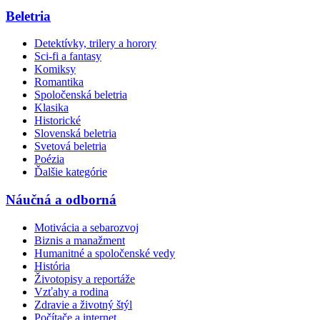
Beletria
Detektívky, trilery a horory
Sci-fi a fantasy
Komiksy
Romantika
Spoločenská beletria
Klasika
Historické
Slovenská beletria
Svetová beletria
Poézia
Ďalšie kategórie
Náučná a odborná
Motivácia a sebarozvoj
Biznis a manažment
Humanitné a spoločenské vedy
História
Životopisy a reportáže
Vzťahy a rodina
Zdravie a životný štýl
Počítače a internet