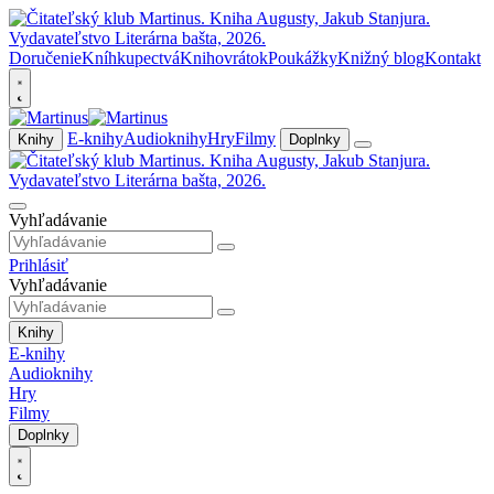
Doručenie
Kníhkupectvá
Knihovrátok
Poukážky
Knižný blog
Kontakt
E-knihy
Audioknihy
Hry
Filmy
Knihy
Doplnky
Vyhľadávanie
Prihlásiť
Vyhľadávanie
Knihy
E-knihy
Audioknihy
Hry
Filmy
Doplnky