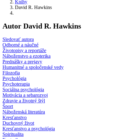
Knihy
David R. Hawkins
Autor David R. Hawkins
Sledovať autora
Odborné a náučné
Životopisy a reportáže
Náboženstvo a ezoterika
Prednášky a prejavy
Humanitné a spoločenské vedy
Filozofia
Psychológia
Psychoterapia
Sociálna psychológia
Motivácia a sebarozvoj
Zdravie a životný štýl
Šport
Náboženská literatúra
Kresťanstvo
Duchovný život
Kresťanstvo a psychológia
Spiritualita