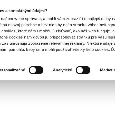
es a kontaktnými údajmi?
našom webe správate, a mohli vám zobraziť tie najlepšie tipy n
é sú naozaj potrebné a bez nich by naša stránka vôbec nefung
 cookies, ktoré nám umožňujú zisťovať, ako náš web funguje, a 
ačné cookies nám dovoľujú prispôsobovať stránku pre vašu lepši
zas umožňujú zobrazenie relevantnej reklamy. Niektoré údaje z
y nám pomohlo, keby sme mohli používať všetky tieto cookies. 
ersonalizačné
Analytické
Marketi