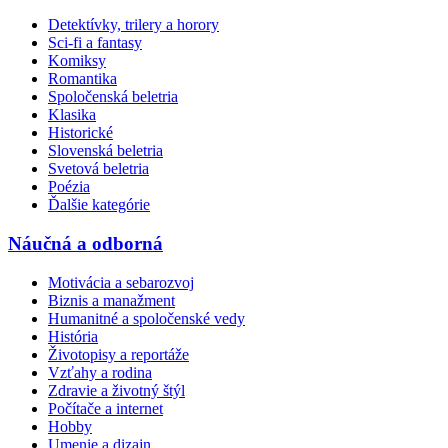
Detektívky, trilery a horory
Sci-fi a fantasy
Komiksy
Romantika
Spoločenská beletria
Klasika
Historické
Slovenská beletria
Svetová beletria
Poézia
Ďalšie kategórie
Náučná a odborná
Motivácia a sebarozvoj
Biznis a manažment
Humanitné a spoločenské vedy
História
Životopisy a reportáže
Vzťahy a rodina
Zdravie a životný štýl
Počítače a internet
Hobby
Umenie a dizajn