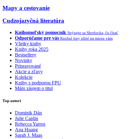
Mapy a cestovanie
Cudzojazyčná literatúra
Knihomoľský pomocník
Spýtajte sa Sherlocka, čo čítať
Odporúčame pre vás
Knižné tipy ušité na mieru vám
Všetky knihy
Knihy roka 2025
Bestsellery
Novinky
Pripravované
Akcie a zľavy
Kolekcie
Knihy s podporou FPU
Mám záujem o titul
Top autori
Dominik Dán
Julie Caplin
Rebecca Yarros
Ana Huang
Sarah J. Maas