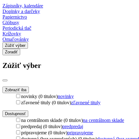
Zápisníky, kalendáre
Doplnky a darčeky
Papiernictvo
Glóbusy
Periodická tlač
Krížovky
Omaľovánky
Zúžiť výber
Zoradiť
Zúžiť výber
Zobraziť iba
novinky (0 titulov)
novinky
zľavnené tituly (0 titulov)
zľavnené tituly
Dostupnosť
na centrálnom sklade (0 titulov)
na centrálnom sklade
predpredaj (0 titulov)
predpredaj
pripravujeme (0 titulov)
pripravujeme
dostupná (bez vypredaných) (0 titulov)
dostupná (bez vypre