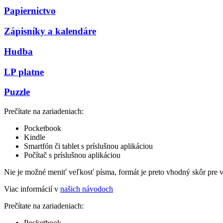
Papiernictvo
Zápisníky a kalendáre
Hudba
LP platne
Puzzle
Prečítate na zariadeniach:
Pocketbook
Kindle
Smartfón či tablet s príslušnou aplikáciou
Počítač s príslušnou aplikáciou
Nie je možné meniť veľkosť písma, formát je preto vhodný skôr pre 
Viac informácií v
našich návodoch
Prečítate na zariadeniach:
Pocketbook