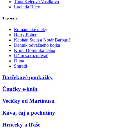
Táňa Keleová Vasilková
Lucinda Riley
Top série
Romantické úteky
Harry Potter
Kapitán Stein a Notár Barbarič
Denník odvážneho bojka
Krimi Dominika Dána
Učím sa rozprávať
Duna
Smradi
Darčekové poukážky
Čítačky e-kníh
Vecičky od Martinusu
Káva, čaj a pochutiny
Hrnčeky a fľaše