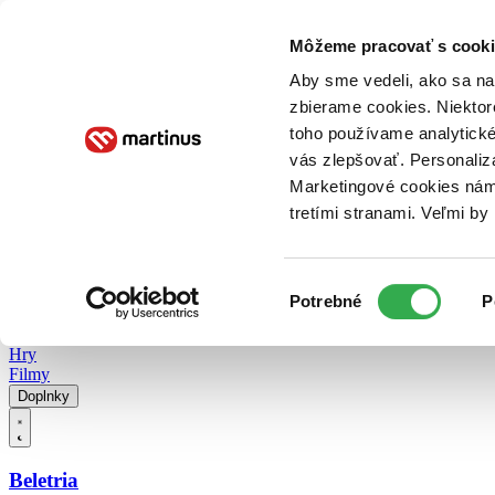
Doručenie
Kníhkupectvá
Knihovrátok
Poukážky
Knižný blog
Kontakt
Môžeme pracovať s cooki
Aby sme vedeli, ako sa na 
zbierame cookies. Niektor
E-knihy
Audioknihy
Hry
Filmy
Knihy
Doplnky
toho používame analytické
vás zlepšovať. Personaliz
Vyhľadávanie
Marketingové cookies nám 
tretími stranami. Veľmi b
Prihlásiť
Vyhľadávanie
Výber
Knihy
Potrebné
P
súhlasu
E-knihy
Audioknihy
Hry
Filmy
Doplnky
Beletria