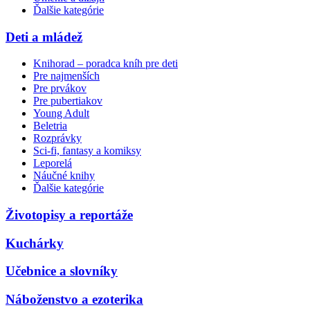
Ďalšie kategórie
Deti a mládež
Knihorad – poradca kníh pre deti
Pre najmenších
Pre prvákov
Pre pubertiakov
Young Adult
Beletria
Rozprávky
Sci-fi, fantasy a komiksy
Leporelá
Náučné knihy
Ďalšie kategórie
Životopisy a reportáže
Kuchárky
Učebnice a slovníky
Náboženstvo a ezoterika