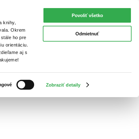
Povoliť všetko
a knihy,
ovala. Okrem
Odmietnuť
stále ho pre
u orientáciu.
dieľame aj s
Ďakujeme!
ngové
Zobraziť detaily