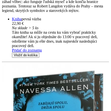
záhad vôbec: ako funguje ľudská myseľ a kde končia hranice
poznania. Tentoraz sa Robert Langdon vydáva do Prahy – mesta
legiend, skrytých symbolov a starovekých mýtov.
Kniha
pevná väzba
22,90 €
Na sklade > 5 ks
Táto kniha sa môže na cestu ku vám vybrať prakticky
okamžite! Ak si ju objednáte do 13:00 v pracovný deň,
odošleme vám ju ešte dnes, inak najneskôr nasledujúci
pracovný deň.
Pridať do zoznamu
Vložiť do košíka