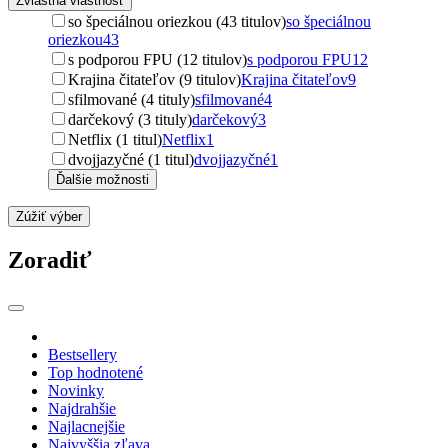
Zvláštna vlastnosť
so špeciálnou oriezkou (43 titulov)
so špeciálnou
oriezkou
43
s podporou FPU (12 titulov)
s podporou FPU
12
Krajina čitateľov (9 titulov)
Krajina čitateľov
9
sfilmované (4 tituly)
sfilmované
4
darčekový (3 tituly)
darčekový
3
Netflix (1 titul)
Netflix
1
dvojjazyčné (1 titul)
dvojjazyčné
1
Ďalšie možnosti
Zúžiť výber
Zoradiť
Bestsellery
Top hodnotené
Novinky
Najdrahšie
Najlacnejšie
Najvyššia zľava