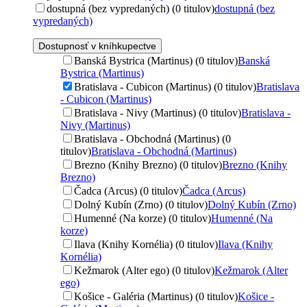
dostupná (bez vypredaných) (0 titulov)
dostupná (bez
vypredaných)
Dostupnosť v kníhkupectve
Banská Bystrica (Martinus) (0 titulov)
Banská
Bystrica (Martinus)
Bratislava - Cubicon (Martinus) (0 titulov)
Bratislava
- Cubicon (Martinus)
Bratislava - Nivy (Martinus) (0 titulov)
Bratislava -
Nivy (Martinus)
Bratislava - Obchodná (Martinus) (0
titulov)
Bratislava - Obchodná (Martinus)
Brezno (Knihy Brezno) (0 titulov)
Brezno (Knihy
Brezno)
Čadca (Arcus) (0 titulov)
Čadca (Arcus)
Dolný Kubín (Zrno) (0 titulov)
Dolný Kubín (Zrno)
Humenné (Na korze) (0 titulov)
Humenné (Na
korze)
Ilava (Knihy Kornélia) (0 titulov)
Ilava (Knihy
Kornélia)
Kežmarok (Alter ego) (0 titulov)
Kežmarok (Alter
ego)
Košice - Galéria (Martinus) (0 titulov)
Košice -