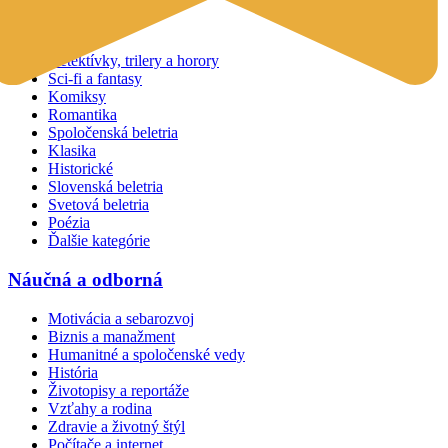
Beletria
Detektívky, trilery a horory
Sci-fi a fantasy
Komiksy
Romantika
Spoločenská beletria
Klasika
Historické
Slovenská beletria
Svetová beletria
Poézia
Ďalšie kategórie
Náučná a odborná
Motivácia a sebarozvoj
Biznis a manažment
Humanitné a spoločenské vedy
História
Životopisy a reportáže
Vzťahy a rodina
Zdravie a životný štýl
Počítače a internet