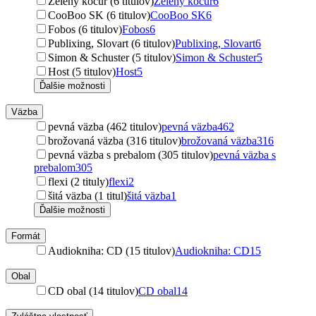
Zelený kocúr (6 titulov)
Zelený kocúr
6
CooBoo SK (6 titulov)
CooBoo SK
6
Fobos (6 titulov)
Fobos
6
Publixing, Slovart (6 titulov)
Publixing, Slovart
6
Simon & Schuster (5 titulov)
Simon & Schuster
5
Host (5 titulov)
Host
5
Ďalšie možnosti
Väzba
pevná väzba (462 titulov)
pevná väzba
462
brožovaná väzba (316 titulov)
brožovaná väzba
316
pevná väzba s prebalom (305 titulov)
pevná väzba s
prebalom
305
flexi (2 tituly)
flexi
2
šitá väzba (1 titul)
šitá väzba
1
Ďalšie možnosti
Formát
Audiokniha: CD (15 titulov)
Audiokniha: CD
15
Obal
CD obal (14 titulov)
CD obal
14