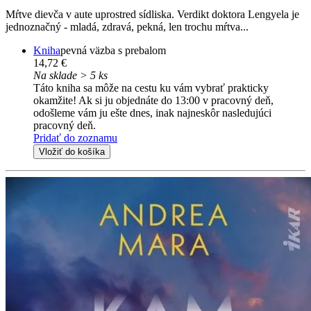
Mŕtve dievča v aute uprostred sídliska. Verdikt doktora Lengyela je
jednoznačný - mladá, zdravá, pekná, len trochu mŕtva...
Kniha
pevná väzba s prebalom
14,72 €
Na sklade > 5 ks
Táto kniha sa môže na cestu ku vám vybrať prakticky
okamžite! Ak si ju objednáte do 13:00 v pracovný deň,
odošleme vám ju ešte dnes, inak najneskôr nasledujúci
pracovný deň.
Pridať do zoznamu
Vložiť do košíka