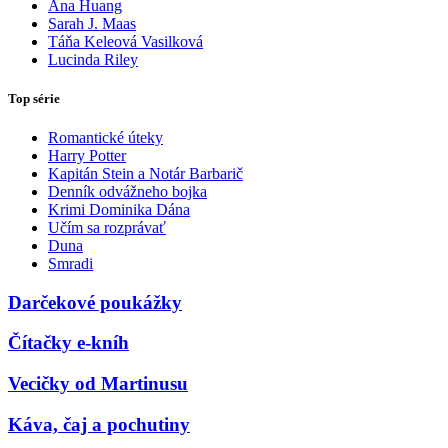
Ana Huang
Sarah J. Maas
Táňa Keleová Vasilková
Lucinda Riley
Top série
Romantické úteky
Harry Potter
Kapitán Stein a Notár Barbarič
Denník odvážneho bojka
Krimi Dominika Dána
Učím sa rozprávať
Duna
Smradi
Darčekové poukážky
Čítačky e-kníh
Vecičky od Martinusu
Káva, čaj a pochutiny