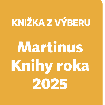
Doručenie
Kníhkupectvá
Knihovrátok
Poukážky
Knižný blog
Kontakt
E-knihy
Audioknihy
Hry
Filmy
Knihy
Doplnky
Vyhľadávanie
Prihlásiť
Vyhľadávanie
Knihy
E-knihy
Audioknihy
Hry
Filmy
Doplnky