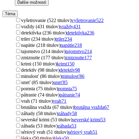
Ďalšie možnosti
Téma
vyšetrovanie (522 titulov)
vyšetrovanie
522
vraždy (431 titulov)
vraždy
431
detektívka (236 titulov)
detektívka
236
triler (234 titulov)
triler
234
napätie (218 titulov)
napätie
218
tajomstvo (214 titulov)
tajomstvo
214
zmiznutie (177 titulov)
zmiznutie
177
krimi (150 titulov)
krimi
150
detektív (98 titulov)
detektív
98
minulosť (86 titulov)
minulosť
86
smrť (85 titulov)
smrť
85
pomsta (75 titulov)
pomsta
75
pátranie (74 titulov)
pátranie
74
vrah (71 titulov)
vrah
71
brutálna vražda (67 titulov)
brutálna vražda
67
záhady (58 titulov)
záhady
58
severské krimi (53 titulov)
severské krimi
53
záhada (53 titulov)
záhada
53
sériový vrah (51 titulov)
sériový vrah
51
láska (50 titulov)
láska
50