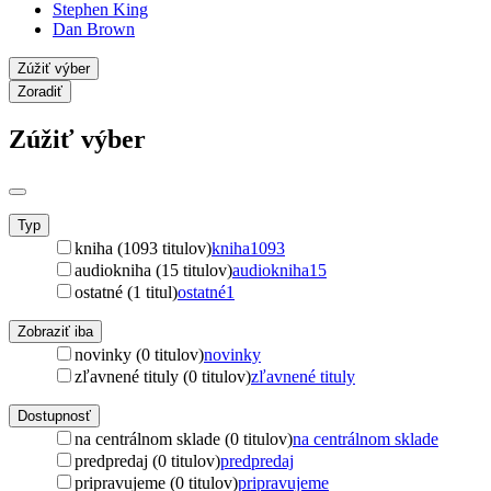
Stephen King
Dan Brown
Zúžiť výber
Zoradiť
Zúžiť výber
Typ
kniha (1093 titulov)
kniha
1093
audiokniha (15 titulov)
audiokniha
15
ostatné (1 titul)
ostatné
1
Zobraziť iba
novinky (0 titulov)
novinky
zľavnené tituly (0 titulov)
zľavnené tituly
Dostupnosť
na centrálnom sklade (0 titulov)
na centrálnom sklade
predpredaj (0 titulov)
predpredaj
pripravujeme (0 titulov)
pripravujeme