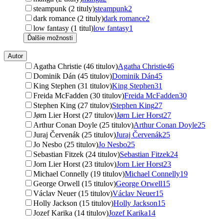
steampunk (2 tituly)
steampunk
2
dark romance (2 tituly)
dark romance
2
low fantasy (1 titul)
low fantasy
1
Ďalšie možnosti
Autor
Agatha Christie (46 titulov)
Agatha Christie
46
Dominik Dán (45 titulov)
Dominik Dán
45
King Stephen (31 titulov)
King Stephen
31
Freida McFadden (30 titulov)
Freida McFadden
30
Stephen King (27 titulov)
Stephen King
27
Jørn Lier Horst (27 titulov)
Jørn Lier Horst
27
Arthur Conan Doyle (25 titulov)
Arthur Conan Doyle
25
Juraj Červenák (25 titulov)
Juraj Červenák
25
Jo Nesbo (25 titulov)
Jo Nesbo
25
Sebastian Fitzek (24 titulov)
Sebastian Fitzek
24
Jorn Lier Horst (23 titulov)
Jorn Lier Horst
23
Michael Connelly (19 titulov)
Michael Connelly
19
George Orwell (15 titulov)
George Orwell
15
Václav Neuer (15 titulov)
Václav Neuer
15
Holly Jackson (15 titulov)
Holly Jackson
15
Jozef Karika (14 titulov)
Jozef Karika
14