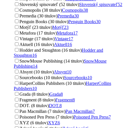
Slovenský spisovateľ (52 titulov)
Slovenský spisovateľ
52
Cosmopolis (38 titulov)
Cosmopolis
38
Premedia (30 titulov)
Premedia
30
Penguin Books (30 titulov)
Penguin Books
30
Motýľ (23 titulov)
Motýľ
23
Metafora (17 titulov)
Metafora
17
Vintage (17 titulov)
Vintage
17
Aktuell (16 titulov)
Aktuell
16
Hodder and Stoughton (16 titulov)
Hodder and
Stoughton
16
SnowMouse Publishing (14 titulov)
SnowMouse
Publishing
14
Absynt (10 titulov)
Absynt
10
Sourcebooks (10 titulov)
Sourcebooks
10
HarperCollins Publishers (10 titulov)
HarperCollins
Publishers
10
Grada (8 titulov)
Grada
8
Fragment (8 titulov)
Fragment
8
DOT. (8 titulov)
DOT.
8
Pan Macmillan (7 titulov)
Pan Macmillan
7
Poisoned Pen Press (7 titulov)
Poisoned Pen Press
7
XYZ (6 titulov)
XYZ
6