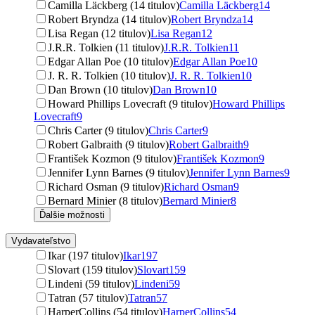
Camilla Läckberg (14 titulov)
Camilla Läckberg
14
Robert Bryndza (14 titulov)
Robert Bryndza
14
Lisa Regan (12 titulov)
Lisa Regan
12
J.R.R. Tolkien (11 titulov)
J.R.R. Tolkien
11
Edgar Allan Poe (10 titulov)
Edgar Allan Poe
10
J. R. R. Tolkien (10 titulov)
J. R. R. Tolkien
10
Dan Brown (10 titulov)
Dan Brown
10
Howard Phillips Lovecraft (9 titulov)
Howard Phillips
Lovecraft
9
Chris Carter (9 titulov)
Chris Carter
9
Robert Galbraith (9 titulov)
Robert Galbraith
9
František Kozmon (9 titulov)
František Kozmon
9
Jennifer Lynn Barnes (9 titulov)
Jennifer Lynn Barnes
9
Richard Osman (9 titulov)
Richard Osman
9
Bernard Minier (8 titulov)
Bernard Minier
8
Ďalšie možnosti
Vydavateľstvo
Ikar (197 titulov)
Ikar
197
Slovart (159 titulov)
Slovart
159
Lindeni (59 titulov)
Lindeni
59
Tatran (57 titulov)
Tatran
57
HarperCollins (54 titulov)
HarperCollins
54