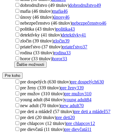
dobrodružstvo (49 titulov)
dobrodružstvo
49
mafia (46 titulov)
mafia
46
únosy (46 titulov)
únosy
46
nebezpečenstvo (46 titulov)
nebezpečenstvo
46
politika (43 titulov)
politika
43
detektívky (41 titulov)
detektívky
41
zločin (39 titulov)
zločin
39
priateľstvo (37 titulov)
priateľstvo
37
rodina (33 titulov)
rodina
33
horor (33 titulov)
horor
33
Ďalšie možnosti
Pre koho
pre dospelých (630 titulov)
pre dospelých
630
pre ženy (339 titulov)
pre ženy
339
pre mužov (310 titulov)
pre mužov
310
young adult (84 titulov)
young adult
84
new adult (70 titulov)
new adult
70
pre deti a mládež (57 titulov)
pre deti a mládež
57
pre deti (20 titulov)
pre deti
20
pre chlapcov (12 titulov)
pre chlapcov
12
pre dievčatá (11 titulov)
pre dievčatá
11