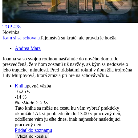
TOP #78
Novinka
Kam si sa schovala
Tajomstvá sú kruté, ale pravda je horšia
Andrea Mara
Joanna sa so svojou rodinou nasťahuje do nového domu. Je
presvedčená, že v ňom zostanú už navždy, až kým sa nedozvie o
jeho tragickej minulosti. Pred tridsiatimi rokmi v ňom žila trojročná
Lily Murphyová, ktorá zmizla pri hre na schovávačku...
Kniha
pevná väzba
16,25 €
-14 %
Na sklade > 5 ks
Táto kniha sa môže na cestu ku vám vybrať prakticky
okamžite! Ak si ju objednáte do 13:00 v pracovný deň,
odošleme vám ju ešte dnes, inak najneskôr nasledujúci
pracovný deň.
Pridať do zoznamu
Vložiť do košíka