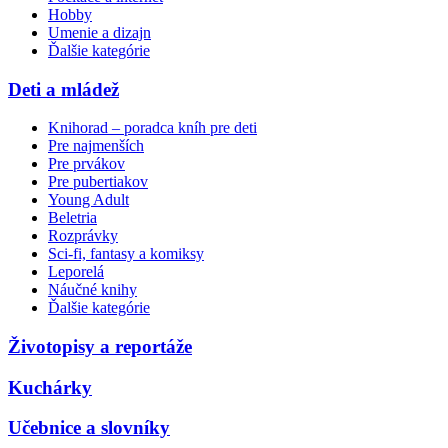
Hobby
Umenie a dizajn
Ďalšie kategórie
Deti a mládež
Knihorad – poradca kníh pre deti
Pre najmenších
Pre prvákov
Pre pubertiakov
Young Adult
Beletria
Rozprávky
Sci-fi, fantasy a komiksy
Leporelá
Náučné knihy
Ďalšie kategórie
Životopisy a reportáže
Kuchárky
Učebnice a slovníky