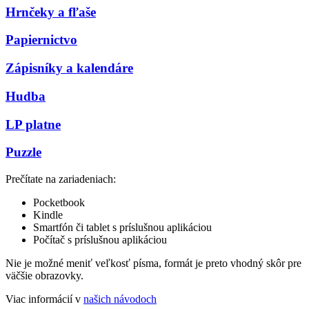
Hrnčeky a fľaše
Papiernictvo
Zápisníky a kalendáre
Hudba
LP platne
Puzzle
Prečítate na zariadeniach:
Pocketbook
Kindle
Smartfón či tablet s príslušnou aplikáciou
Počítač s príslušnou aplikáciou
Nie je možné meniť veľkosť písma, formát je preto vhodný skôr pre
väčšie obrazovky.
Viac informácií v
našich návodoch