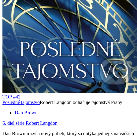
TOP #42
Posledné tajomstvo
Robert Langdon odhaľuje tajomstvá Prahy
Dan Brown
6. diel série
Robert Langdon
Dan Brown rozvíja nový príbeh, ktorý sa dotýka jednej z najväčších