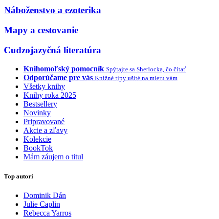
Náboženstvo a ezoterika
Mapy a cestovanie
Cudzojazyčná literatúra
Knihomoľský pomocník
Spýtajte sa Sherlocka, čo čítať
Odporúčame pre vás
Knižné tipy ušité na mieru vám
Všetky knihy
Knihy roka 2025
Bestsellery
Novinky
Pripravované
Akcie a zľavy
Kolekcie
BookTok
Mám záujem o titul
Top autori
Dominik Dán
Julie Caplin
Rebecca Yarros