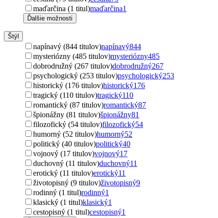
maďarčina (1 titul)
maďarčina
1
Ďalšie možnosti
Štýl
napínavý (844 titulov)
napínavý
844
mysteriózny (485 titulov)
mysteriózny
485
dobrodružný (267 titulov)
dobrodružný
267
psychologický (253 titulov)
psychologický
253
historický (176 titulov)
historický
176
tragický (110 titulov)
tragický
110
romantický (87 titulov)
romantický
87
špionážny (81 titulov)
špionážny
81
filozofický (54 titulov)
filozofický
54
humorný (52 titulov)
humorný
52
politický (40 titulov)
politický
40
vojnový (17 titulov)
vojnový
17
duchovný (11 titulov)
duchovný
11
erotický (11 titulov)
erotický
11
životopisný (9 titulov)
životopisný
9
rodinný (1 titul)
rodinný
1
klasický (1 titul)
klasický
1
cestopisný (1 titul)
cestopisný
1