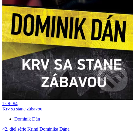
TOP #4
Krv sa stane zábavou
Dominik Dán
42. diel série
Krimi Dominika Dána