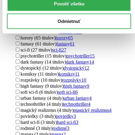
rozhovory (1 titul)
rozhovory
1
Povoliť všetko
Ďalšie možnosti
Podžáner
Odmietnuť
detektívky (435 titulov)
detektívky
435
thrillery (285 titulov)
thrillery
285
horory (65 titulov)
horory
65
fantasy (61 titulov)
fantasy
61
sci-fi (27 titulov)
sci-fi
27
psychotriller (15 titulov)
psychotriller
15
dark fantasy (14 titulov)
dark fantasy
14
dystopický (12 titulov)
dystopický
12
komiksy (11 titulov)
komiksy
11
rozprávky (10 titulov)
rozprávky
10
high fantasy (9 titulov)
high fantasy
9
soft sci-fi (6 titulov)
soft sci-fi
6
urban fantasy (4 tituly)
urban fantasy
4
technothriller (4 tituly)
technothriller
4
magický realizmus (4 tituly)
magický realizmus
4
poviedky (3 tituly)
poviedky
3
hard sci-fi (3 tituly)
hard sci-fi
3
rodinné (3 tituly)
rodinné
3
manga (2 tituly)
manga
2