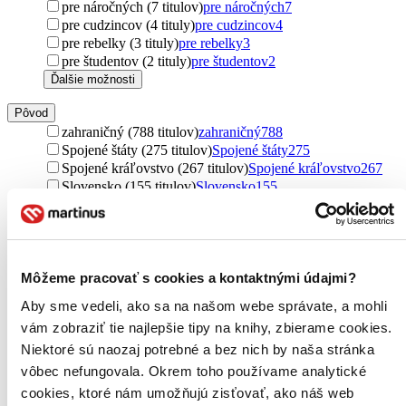
pre náročných (7 titulov)
pre náročných
7
pre cudzincov (4 tituly)
pre cudzincov
4
pre rebelky (3 tituly)
pre rebelky
3
pre študentov (2 tituly)
pre študentov
2
Ďalšie možnosti
Pôvod
zahraničný (788 titulov)
zahraničný
788
Spojené štáty (275 titulov)
Spojené štáty
275
Spojené kráľovstvo (267 titulov)
Spojené kráľovstvo
267
Slovensko (155 titulov)
Slovensko
155
severský (129 titulov)
severský
129
Nórsko (59 titulov)
Nórsko
59
Švédsko (56 titulov)
Švédsko
56
Nemecko (41 titulov)
Nemecko
41
Francúzsko (38 titulov)
Francúzsko
38
Môžeme pracovať s cookies a kontaktnými údajmi?
Kanada (19 titulov)
Kanada
19
Aby sme vedeli, ako sa na našom webe správate, a mohli
Česko (13 titulov)
Česko
13
vám zobraziť tie najlepšie tipy na knihy, zbierame cookies.
Írsko (12 titulov)
Írsko
12
Austrália (7 titulov)
Austrália
7
Niektoré sú naozaj potrebné a bez nich by naša stránka
Island (6 titulov)
Island
6
vôbec nefungovala. Okrem toho používame analytické
Irán (6 titulov)
Irán
6
cookies, ktoré nám umožňujú zisťovať, ako náš web
Dánsko (5 titulov)
Dánsko
5