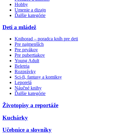
Hobby
Umenie a dizajn
Ďalšie kategórie
Deti a mládež
Knihorad – poradca kníh pre deti
Pre najmenších
Pre prvákov
Pre pubertiakov
Young Adult
Beletria
Rozprávky
Sci-fi, fantasy a komiksy
Leporelá
Náučné knihy
Ďalšie kategórie
Životopisy a reportáže
Kuchárky
Učebnice a slovníky