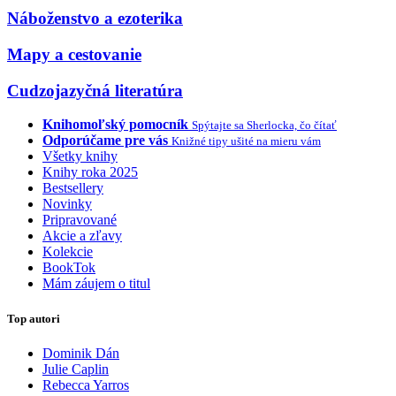
Náboženstvo a ezoterika
Mapy a cestovanie
Cudzojazyčná literatúra
Knihomoľský pomocník
Spýtajte sa Sherlocka, čo čítať
Odporúčame pre vás
Knižné tipy ušité na mieru vám
Všetky knihy
Knihy roka 2025
Bestsellery
Novinky
Pripravované
Akcie a zľavy
Kolekcie
BookTok
Mám záujem o titul
Top autori
Dominik Dán
Julie Caplin
Rebecca Yarros