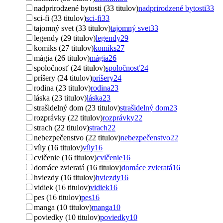
nadprirodzené bytosti (33 titulov)
nadprirodzené bytosti
33
sci-fi (33 titulov)
sci-fi
33
tajomný svet (33 titulov)
tajomný svet
33
legendy (29 titulov)
legendy
29
komiks (27 titulov)
komiks
27
mágia (26 titulov)
mágia
26
spoločnosť (24 titulov)
spoločnosť
24
príšery (24 titulov)
príšery
24
rodina (23 titulov)
rodina
23
láska (23 titulov)
láska
23
strašidelný dom (23 titulov)
strašidelný dom
23
rozprávky (22 titulov)
rozprávky
22
strach (22 titulov)
strach
22
nebezpečenstvo (22 titulov)
nebezpečenstvo
22
víly (16 titulov)
víly
16
cvičenie (16 titulov)
cvičenie
16
domáce zvieratá (16 titulov)
domáce zvieratá
16
hviezdy (16 titulov)
hviezdy
16
vidiek (16 titulov)
vidiek
16
pes (16 titulov)
pes
16
manga (10 titulov)
manga
10
poviedky (10 titulov)
poviedky
10