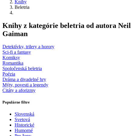
Knihy
Beletria
Knihy z kategórie beletria od autora Neil
Gaiman
Detektívky, trilery a horory
Sci-fi a fantasy
Komiksy
Romantika
Spoločenská beletria
Poézia
Dráma a divadelné hry
Mýty, povesti a legendy
Citáty a aforizmy
Populárne filtre
Slovenská
Svetová
Historické
Humorné
Pre ženy