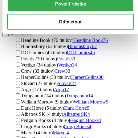
Povoliť všetko
Toby Litt (1 titul)
Toby Litt
1
Shawn McManus (1 titul)
Shawn McManus
1
Brian Azzarello (1 titul)
Brian Azzarello
1
Odmietnuť
Ďalšie možnosti
Vydavateľstvo
Headline Book (76 titulov)
Headline Book
76
Bloomsbury (62 titulov)
Bloomsbury
62
DC Comics (45 titulov)
DC Comics
45
Polaris (39 titulov)
Polaris
39
Vertigo (34 titulov)
Vertigo
34
Crew (33 titulov)
Crew
33
HarperCollins (30 titulov)
HarperCollins
30
Slovart (27 titulov)
Slovart
27
Argo (17 titulov)
Argo
17
Tympanum (14 titulov)
Tympanum
14
William Morrow (9 titulov)
William Morrow
9
Dark Horse (5 titulov)
Dark Horse
5
Albatros SK (4 tituly)
Albatros SK
4
Penguin Books (4 tituly)
Penguin Books
4
Corgi Books (4 tituly)
Corgi Books
4
Marvel (4 tituly)
Marvel
4