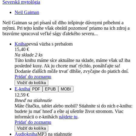
Severská mytológia
Neil Gaiman
Neil Gaiman sa pri písaní už dlho inšpiruje dávnymi príbehmi a
mýtmi. Pri tejto knihe však obrátil pozornosť priamo na ich zdroj a
bravúrne spracoval veľké ságy ďalekého severu...
Kniha
pevná väzba s prebalom
15,40 €
Na sklade 2 ks
Túto knihu máme síce aktuálne na sklade, máme však už iba
posledné kusy. Ak ju chcete mať rýchlo, ponáhľajte sa!
Dodanie ďalších môže trvať dlhšie, zvyčajne do piatich dní.
Pridať do zoznamu
Vložiť do košíka
E-kniha
PDF
EPUB
MOBI
12,59 €
Ihneď na stiahnutie
Máte čítačku, tablet alebo mobil? Stiahnite si do nich e-knihu:
budete ju mať hneď a ešte aj ušetríte život stromom. Viac
informácii o e-knihách
nájdete tu
.
Pridať do zoznamu
Vložiť do košíka
Audiokniha
MP3 na stiahnutie