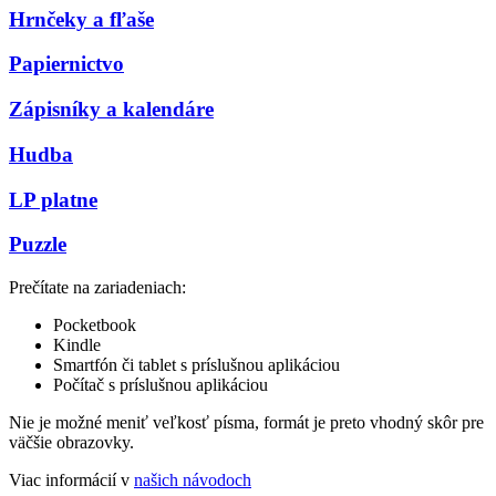
Hrnčeky a fľaše
Papiernictvo
Zápisníky a kalendáre
Hudba
LP platne
Puzzle
Prečítate na zariadeniach:
Pocketbook
Kindle
Smartfón či tablet s príslušnou aplikáciou
Počítač s príslušnou aplikáciou
Nie je možné meniť veľkosť písma, formát je preto vhodný skôr pre
väčšie obrazovky.
Viac informácií v
našich návodoch