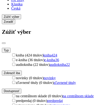
Klasika
Česká
Zúžiť výber
Zoradiť
Zúžiť výber
Typ
kniha (424 titulov)
kniha
424
e-kniha (36 titulov)
e-kniha
36
audiokniha (22 titulov)
audiokniha
22
Zobraziť iba
novinky (0 titulov)
novinky
zľavnené tituly (0 titulov)
zľavnené tituly
Dostupnosť
na centrálnom sklade (0 titulov)
na centrálnom sklade
predpredaj (0 titulov)
predpredaj