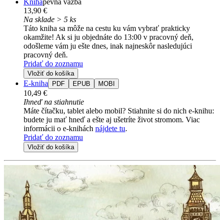
Kniha
pevná väzba
13,90 €
Na sklade > 5 ks
Táto kniha sa môže na cestu ku vám vybrať prakticky
okamžite! Ak si ju objednáte do 13:00 v pracovný deň,
odošleme vám ju ešte dnes, inak najneskôr nasledujúci
pracovný deň.
Pridať do zoznamu
Vložiť do košíka
E-kniha
PDF
EPUB
MOBI
10,49 €
Ihneď na stiahnutie
Máte čítačku, tablet alebo mobil? Stiahnite si do nich e-knihu:
budete ju mať hneď a ešte aj ušetríte život stromom. Viac
informácii o e-knihách
nájdete tu
.
Pridať do zoznamu
Vložiť do košíka