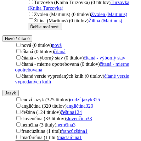
Turzovka (Kniha Turzovka) (0 titulov)
Turzovka
(Kniha Turzovka)
Zvolen (Martinus) (0 titulov)
Zvolen (Martinus)
Žilina (Martinus) (0 titulov)
Žilina (Martinus)
Ďalšie možnosti
Nové / čítané
nová (0 titulov)
nová
čítaná (0 titulov)
čítaná
čítaná - výborný stav (0 titulov)
čítaná - výborný stav
čítaná - mierne opotrebovaná (0 titulov)
čítaná - mierne
opotrebovaná
čítané verzie vypredaných kníh (0 titulov)
čítané verzie
vypredaných kníh
Jazyk
cudzí jazyk (325 titulov)
cudzí jazyk
325
angličtina (320 titulov)
angličtina
320
čeština (124 titulov)
čeština
124
slovenčina (33 titulov)
slovenčina
33
nemčina (3 tituly)
nemčina
3
francúzština (1 titul)
francúzština
1
maďarčina (1 titul)
maďarčina
1