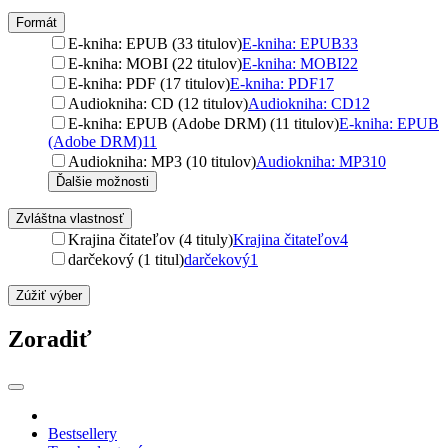
Formát
E-kniha: EPUB (33 titulov)
E-kniha: EPUB
33
E-kniha: MOBI (22 titulov)
E-kniha: MOBI
22
E-kniha: PDF (17 titulov)
E-kniha: PDF
17
Audiokniha: CD (12 titulov)
Audiokniha: CD
12
E-kniha: EPUB (Adobe DRM) (11 titulov)
E-kniha: EPUB
(Adobe DRM)
11
Audiokniha: MP3 (10 titulov)
Audiokniha: MP3
10
Ďalšie možnosti
Zvláštna vlastnosť
Krajina čitateľov (4 tituly)
Krajina čitateľov
4
darčekový (1 titul)
darčekový
1
Zúžiť výber
Zoradiť
Bestsellery