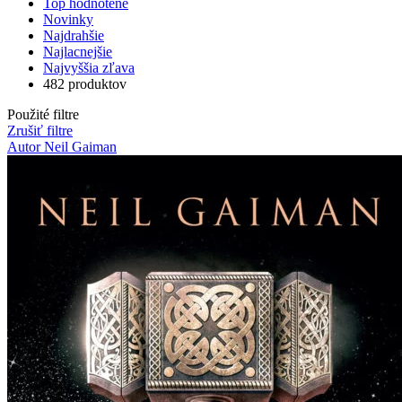
Top hodnotené
Novinky
Najdrahšie
Najlacnejšie
Najvyššia zľava
482 produktov
Použité filtre
Zrušiť filtre
Autor Neil Gaiman