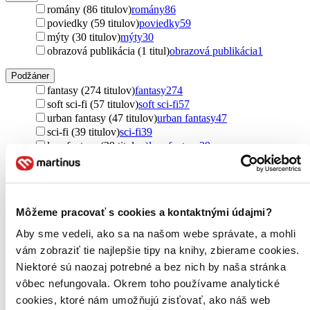
romány (86 titulov)
romány
86
poviedky (59 titulov)
poviedky
59
mýty (30 titulov)
mýty
30
obrazová publikácia (1 titul)
obrazová publikácia
1
Podžáner
fantasy (274 titulov)
fantasy
274
soft sci-fi (57 titulov)
soft sci-fi
57
urban fantasy (47 titulov)
urban fantasy
47
sci-fi (39 titulov)
sci-fi
39
low fantasy (39 titulov)
low fantasy
39
komiksy (29 titulov)
komiksy
29
horory (27 titulov)
horory
27
detektívky (2 tituly)
detektívky
2
thrillery (2 tituly)
thrillery
2
Môžeme pracovať s cookies a kontaktnými údajmi?
manga (2 tituly)
manga
2
Ďalšie možnosti
Aby sme vedeli, ako sa na našom webe správate, a mohli
vám zobraziť tie najlepšie tipy na knihy, zbierame cookies.
Autor
Niektoré sú naozaj potrebné a bez nich by naša stránka
Neil Gaiman (482 titulov)
Neil Gaiman
482
Terry Pratchett (17 titulov)
Terry Pratchett
17
vôbec nefungovala. Okrem toho používame analytické
Michael Reaves (8 titulov)
Michael Reaves
8
cookies, ktoré nám umožňujú zisťovať, ako náš web