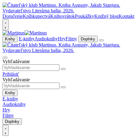
Doručenie
Kníhkupectvá
Knihovrátok
Poukážky
Knižný blog
Kontakt
E-knihy
Audioknihy
Hry
Filmy
Knihy
Doplnky
Vyhľadávanie
Prihlásiť
Vyhľadávanie
Knihy
E-knihy
Audioknihy
Hry
Filmy
Doplnky