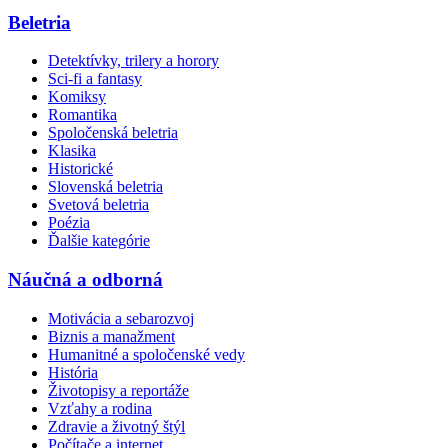
Beletria
Detektívky, trilery a horory
Sci-fi a fantasy
Komiksy
Romantika
Spoločenská beletria
Klasika
Historické
Slovenská beletria
Svetová beletria
Poézia
Ďalšie kategórie
Náučná a odborná
Motivácia a sebarozvoj
Biznis a manažment
Humanitné a spoločenské vedy
História
Životopisy a reportáže
Vzťahy a rodina
Zdravie a životný štýl
Počítače a internet