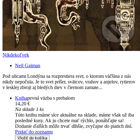
Nikdekoľvek
Neil Gaiman
Pod ulicami Londýna sa rozprestiera svet, o ktorom väčšina z nás
nikdy nepočula. Je to svet príšer, svätcov, vrahov a anjelov, rytierov
v lesklej zbroji aj bledých diev v čiernom zamate...
Kniha
pevná väzba s prebalom
14,20 €
Na sklade 1 ks
Túto knihu máme síce aktuálne na sklade, máme však už iba
posledné kusy. Ak ju chcete mať rýchlo, ponáhľajte sa!
Dodanie ďalších môže trvať dlhšie, zvyčajne do piatich dní.
Pridať do zoznamu
Vložiť do košíka