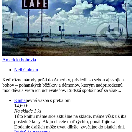
Americkí bohovia
Neil Gaiman
Keď rôzne národy prišli do Ameriky, priviedli so sebou aj svojich
bohov – pohanských bôžikov a démonov, ktorým nadprirodzenú
moc dávala viera ich uctievateľov. Ľudská spoločnosť sa však...
Kniha
pevná väzba s prebalom
14,60 €
Na sklade 1 ks
Túto knihu máme síce aktuálne na sklade, máme však už iba
posledné kusy. Ak ju chcete mať rýchlo, ponáhľajte sa!
Dodanie ďalších môže trvať dlhšie, zvyčajne do piatich dní.