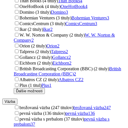
Titan Books (4 tituly)
Titan Books
4
OneHotBook (4 tituly)
OneHotBook
4
Domino (3 tituly)
Domino
3
Bohemian Ventures (3 tituly)
Bohemian Ventures
3
ComicsCentrum (3 tituly)
ComicsCentrum
3
Ikar (2 tituly)
Ikar
2
W. W. Norton & Company (2 tituly)
W. W. Norton &
Company
2
Orion (2 tituly)
Orion
2
Talpress (2 tituly)
Talpress
2
Gollancz (2 tituly)
Gollancz
2
Eichborn (2 tituly)
Eichborn
2
British Broadcasting Corporation (BBC) (2 tituly)
British
Broadcasting Corporation (BBC)
2
Albatros CZ (2 tituly)
Albatros CZ
2
Plus (1 titul)
Plus
1
Ďalšie možnosti
Väzba
brožovaná väzba (247 titulov)
brožovaná väzba
247
pevná väzba (136 titulov)
pevná väzba
136
pevná väzba s prebalom (37 titulov)
pevná väzba s
prebalom
37