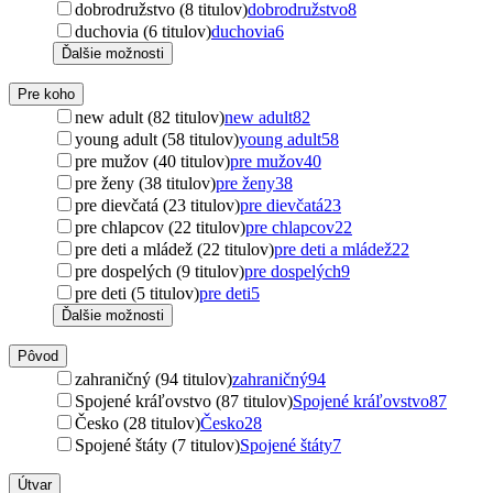
dobrodružstvo (8 titulov)
dobrodružstvo
8
duchovia (6 titulov)
duchovia
6
Ďalšie možnosti
Pre koho
new adult (82 titulov)
new adult
82
young adult (58 titulov)
young adult
58
pre mužov (40 titulov)
pre mužov
40
pre ženy (38 titulov)
pre ženy
38
pre dievčatá (23 titulov)
pre dievčatá
23
pre chlapcov (22 titulov)
pre chlapcov
22
pre deti a mládež (22 titulov)
pre deti a mládež
22
pre dospelých (9 titulov)
pre dospelých
9
pre deti (5 titulov)
pre deti
5
Ďalšie možnosti
Pôvod
zahraničný (94 titulov)
zahraničný
94
Spojené kráľovstvo (87 titulov)
Spojené kráľovstvo
87
Česko (28 titulov)
Česko
28
Spojené štáty (7 titulov)
Spojené štáty
7
Útvar