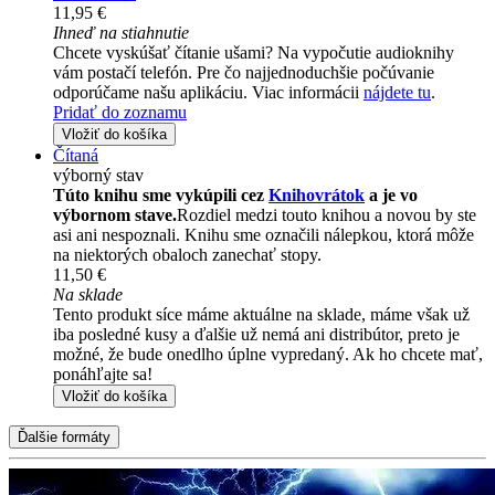
11,95 €
Ihneď na stiahnutie
Chcete vyskúšať čítanie ušami? Na vypočutie audioknihy
vám postačí telefón. Pre čo najjednoduchšie počúvanie
odporúčame našu aplikáciu. Viac informácii
nájdete tu
.
Pridať do zoznamu
Vložiť do košíka
Čítaná
výborný stav
Túto knihu sme vykúpili cez
Knihovrátok
a je vo
výbornom stave.
Rozdiel medzi touto knihou a novou by ste
asi ani nespoznali. Knihu sme označili nálepkou, ktorá môže
na niektorých obaloch zanechať stopy.
11,50 €
Na sklade
Tento produkt síce máme aktuálne na sklade, máme však už
iba posledné kusy a ďalšie už nemá ani distribútor, preto je
možné, že bude onedlho úplne vypredaný. Ak ho chcete mať,
ponáhľajte sa!
Vložiť do košíka
Ďalšie formáty