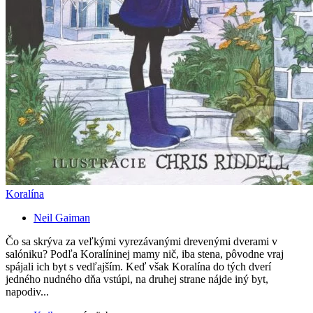
Koralína
Neil Gaiman
Čo sa skrýva za veľkými vyrezávanými drevenými dverami v
salóniku? Podľa Koralíninej mamy nič, iba stena, pôvodne vraj
spájali ich byt s vedľajším. Keď však Koralína do tých dverí
jedného nudného dňa vstúpi, na druhej strane nájde iný byt,
napodiv...