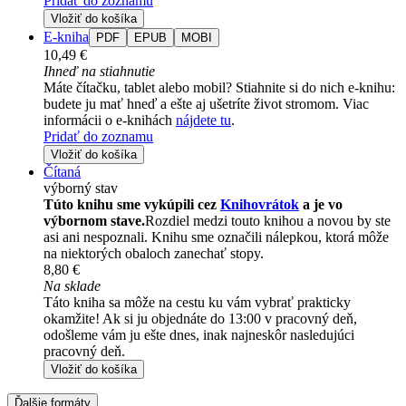
Pridať do zoznamu
Vložiť do košíka
E-kniha
PDF
EPUB
MOBI
10,49 €
Ihneď na stiahnutie
Máte čítačku, tablet alebo mobil? Stiahnite si do nich e-knihu:
budete ju mať hneď a ešte aj ušetríte život stromom. Viac
informácii o e-knihách
nájdete tu
.
Pridať do zoznamu
Vložiť do košíka
Čítaná
výborný stav
Túto knihu sme vykúpili cez
Knihovrátok
a je vo
výbornom stave.
Rozdiel medzi touto knihou a novou by ste
asi ani nespoznali. Knihu sme označili nálepkou, ktorá môže
na niektorých obaloch zanechať stopy.
8,80 €
Na sklade
Táto kniha sa môže na cestu ku vám vybrať prakticky
okamžite! Ak si ju objednáte do 13:00 v pracovný deň,
odošleme vám ju ešte dnes, inak najneskôr nasledujúci
pracovný deň.
Vložiť do košíka
Ďalšie formáty