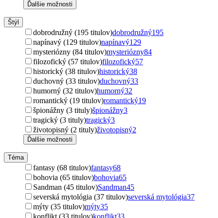
Ďalšie možnosti
Štýl
dobrodružný (195 titulov)
dobrodružný
195
napínavý (129 titulov)
napínavý
129
mysteriózny (84 titulov)
mysteriózny
84
filozofický (57 titulov)
filozofický
57
historický (38 titulov)
historický
38
duchovný (33 titulov)
duchovný
33
humorný (32 titulov)
humorný
32
romantický (19 titulov)
romantický
19
špionážny (3 tituly)
špionážny
3
tragický (3 tituly)
tragický
3
životopisný (2 tituly)
životopisný
2
Ďalšie možnosti
Téma
fantasy (68 titulov)
fantasy
68
bohovia (65 titulov)
bohovia
65
Sandman (45 titulov)
Sandman
45
severská mytológia (37 titulov)
severská mytológia
37
mýty (35 titulov)
mýty
35
konflikt (33 titulov)
konflikt
33