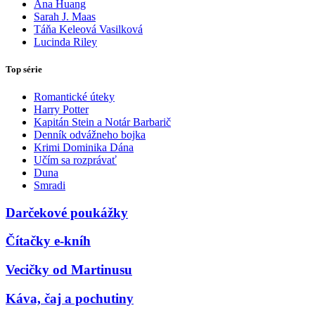
Ana Huang
Sarah J. Maas
Táňa Keleová Vasilková
Lucinda Riley
Top série
Romantické úteky
Harry Potter
Kapitán Stein a Notár Barbarič
Denník odvážneho bojka
Krimi Dominika Dána
Učím sa rozprávať
Duna
Smradi
Darčekové poukážky
Čítačky e-kníh
Vecičky od Martinusu
Káva, čaj a pochutiny