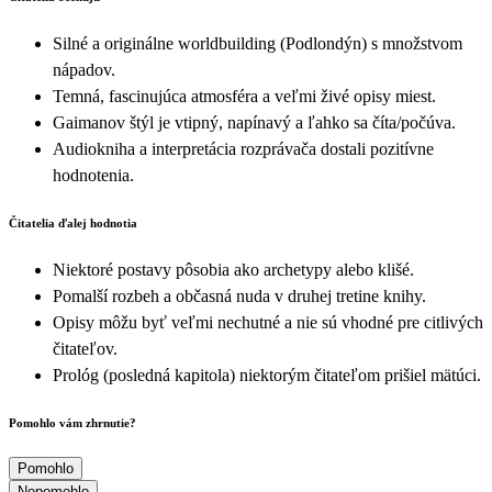
Silné a originálne worldbuilding (Podlondýn) s množstvom
nápadov.
Temná, fascinujúca atmosféra a veľmi živé opisy miest.
Gaimanov štýl je vtipný, napínavý a ľahko sa číta/počúva.
Audiokniha a interpretácia rozprávača dostali pozitívne
hodnotenia.
Čitatelia ďalej hodnotia
Niektoré postavy pôsobia ako archetypy alebo klišé.
Pomalší rozbeh a občasná nuda v druhej tretine knihy.
Opisy môžu byť veľmi nechutné a nie sú vhodné pre citlivých
čitateľov.
Prológ (posledná kapitola) niektorým čitateľom prišiel mätúci.
Pomohlo vám zhrnutie?
Pomohlo
Nepomohlo