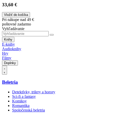
33,60 €
Vložiť do košíka
Pri nákupe nad 49 €
poštovné zadarmo
Vyhľadávanie
Knihy
E-knihy
Audioknihy
Hry
Filmy
Doplnky
Beletria
Detektívky, trilery a horory
Sci-fi a fantasy
Komiksy
Romantika
Spoločenská beletria