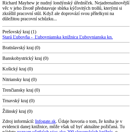
Richard Mayhew je nudný londýnský úředníček. Nejadrenalinovější
věc v jeho životě představuje sbírka kýčovitých trollů, kterými si
zkrášlil pracovní stůl. Když ale doprovází svou přítelkyni na
důležitou pracovní schůzku...
Prešovský kraj (1)
Stará Ľubovňa -
Ľubovnianska knižnica
Ľubovnianska kn.
Bratislavský kraj (0)
Banskobystrický kraj (0)
Košický kraj (0)
Nitriansky kraj (0)
Trenčiansky kraj (0)
Trnavský kraj (0)
Žilinský kraj (0)
Zdroj informácií:
Infogate.sk
. Údaje hovoria o tom, že kniha je v
evidencii danej knižnice, môže však už byť aktuálne požičaná. Tu
nájdete
zoznam všetkých viac ako 200 slovenských knižníc
, o