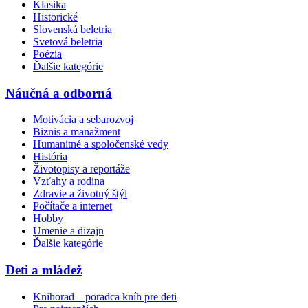
Klasika
Historické
Slovenská beletria
Svetová beletria
Poézia
Ďalšie kategórie
Náučná a odborná
Motivácia a sebarozvoj
Biznis a manažment
Humanitné a spoločenské vedy
História
Životopisy a reportáže
Vzťahy a rodina
Zdravie a životný štýl
Počítače a internet
Hobby
Umenie a dizajn
Ďalšie kategórie
Deti a mládež
Knihorad – poradca kníh pre deti