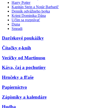
Harry Potter
Kapitán Stein a Notár Barbarič
Denník odvážneho bojka
Krimi Dominika Dána
Učím sa rozprávať
Duna
Smradi
Darčekové poukážky
Čítačky e-kníh
Vecičky od Martinusu
Káva, čaj a pochutiny
Hrnčeky a fľaše
Papiernictvo
Zápisníky a kalendáre
Hudba