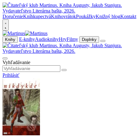
Doručenie
Kníhkupectvá
Knihovrátok
Poukážky
Knižný blog
Kontakt
E-knihy
Audioknihy
Hry
Filmy
Knihy
Doplnky
Vyhľadávanie
Prihlásiť