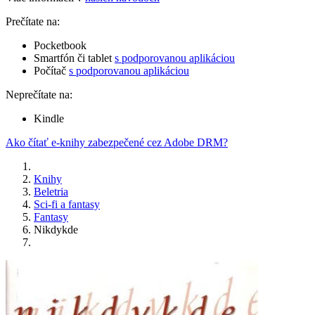
Prečítate na:
Pocketbook
Smartfón či tablet
s podporovanou aplikáciou
Počítač
s podporovanou aplikáciou
Neprečítate na:
Kindle
Ako čítať e-knihy zabezpečené cez Adobe DRM?
Knihy
Beletria
Sci-fi a fantasy
Fantasy
Nikdykde