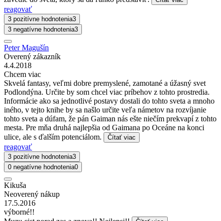
reagovať
3 pozitívne hodnotenia
3
3 negatívne hodnotenia
3
Peter Magušín
Overený zákazník
4.4.2018
Chcem viac
Skvelá fantasy, veľmi dobre premyslené, zamotané a úžasný svet
Podlondýna. Určite by som chcel viac príbehov z tohto prostredia.
Informácie ako sa jednotlivé postavy dostali do tohto sveta a mnoho
iného, v tejto knihe by sa našlo určite veľa námetov na rozvíjanie
tohto sveta a dúfam, že pán Gaiman nás ešte niečím prekvapí z tohto
mesta. Pre mňa druhá najlepšia od Gaimana po Oceáne na konci
ulice, ale s ďalším potenciálom.
Čítať viac
reagovať
3 pozitívne hodnotenia
3
0 negatívne hodnotenia
0
Kikuša
Neoverený nákup
17.5.2016
výborné!!