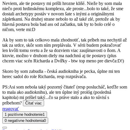
Neviem, ale tie postavy mi prišli hrozne klišé. Nieže by som mala
niečo proti hrdinskému komplexu, ale proste...bolo to také, že sme
dostali archetypy postáv v novom šate s inými a originálnymi
zápletkami. Na druhej strane nebolo to až také zlé, pretože ak by
hlavná postava bola bad ass od začiatku, tak by to bolo celé o
ničom, verte mi:D
Ak by som to tak celkovo mala zhodnotiť, tak príbeh ma nechytil až
tak za srdce, skôr som ním preplávala. V sérii budem pokračovať
len kvôli tomu svetu a že sa dozviem viac zaujímavosti o ňom. A
ktovie, možno v druhom diely ma nadchnú aj tie postavy (plus
chcem viac scén Richarda a Dvířky - btw top meno pre dievča:D!)
Skoro by som zabudla - česká audiokniha je pecka, úplne mi ten
herec sadol do role Richarda, resp rozprávača.
PS:Asi som nebola taký pozorný čitateľ (resp poslucháč, keďže som
to mala ako audioknihu), ale ten úplne iný prológ (posledná
kapitola) mi prišiel taký...čo sa práve stalo a ako to súvisí s
príbehom?
Čítať viac
reagovať
1 pozitívne hodnotenie
1
0 negatívne hodnotenia
0