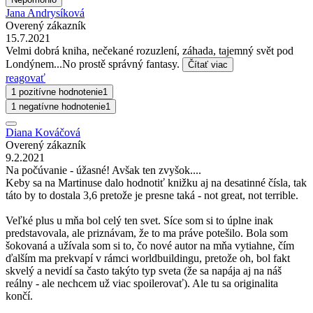
Jana Andrysíková
Overený zákazník
15.7.2021
Velmi dobrá kniha, nečekané rozuzlení, záhada, tajemný svět pod
Londýnem...No prostě správný fantasy.
Čítať viac
reagovať
1 pozitívne hodnotenie
1
1 negatívne hodnotenie
1
Diana Kováčová
Overený zákazník
9.2.2021
Na počúvanie - úžasné! Avšak ten zvyšok....
Keby sa na Martinuse dalo hodnotiť knižku aj na desatinné čísla, tak
táto by to dostala 3,6 pretože je presne taká - not great, not terrible.
Veľké plus u mňa bol celý ten svet. Síce som si to úplne inak
predstavovala, ale priznávam, že to ma práve potešilo. Bola som
šokovaná a užívala som si to, čo nové autor na mňa vytiahne, čím
ďalším ma prekvapí v rámci worldbuildingu, pretože oh, bol fakt
skvelý a nevidí sa často takýto typ sveta (že sa napája aj na náš
reálny - ale nechcem už viac spoilerovať). Ale tu sa originalita
končí.