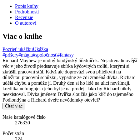
Popis knihy
Podrobnosti
Recenzie
O autorovi
Viac o knihe
Pozrieť ukážku
Ukážka
#príšery
#mágia
#spoločnosť
#fantasy
Richard Mayhew je nudný londýnský úředníček. Nejadrenalinovější
věc v jeho životě představuje sbírka kýčovitých trollů, kterými si
zkrášlil pracovní stůl. Když ale doprovází svou přítelkyni na
důležitou pracovní schůzku, vypadne ze zdi zraněná dívka. Richard
udělá chybu a pomůže jí. Druhý den si ho lidé na ulici nevšímají,
kreditka nefunguje a jeho byt je na prodej. Jako by Richard nikdy
neexistoval. Dívka jménem Dvířka sloužila jako klíč do tajemného
Podlondýna a Richard dveře nevědomky otevřel?
Čítať viac
Naše katalógové číslo
276330
Počet strán
224