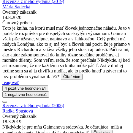
Recenzia z iného vydania (2019)
Mária Sadecká
Overený zákazník
14.8.2020
Čarovný príbeh
Toto je kniha, na ktorú musí mať človek jednoznačne náladu. Je to v
podstate rozprávka pre dospelých so skrytým významom. Gaiman
však píše úžasne, vtipne, napínavo a s ľahkosťou. Celý príbeh má
nádych Londýna, ako to aj má byť a človek má pocit, že je priamo v
meste s Richardom a zažíva všetky jeho strasti aj radosti. Páči sa mi,
ako autor zakomponoval do knihy rôzne sociálne problémy, aj
morálne dilemy. Som veľmi rada, že som prečítala Nikdykde, aj keď
asi rozumiem, že nie každému sa kniha môže páčiť. Asi v druhej
tretine som sa aj ja chvíľku nudila, ale to prešlo hneď a záver mi to
bez problému vynahradil. 5/5*
Čítať viac
reagovať
4 pozitívne hodnotenia
4
1 negatívne hodnotenie
1
Recenzia z iného vydania (2006)
Radka Spustová
Overený zákazník
18.3.2019
Nikdykde je pre mňa Gaimanova srdcovka. Je očarujúca, milá a
zavedie do sveta, ktorý sa dá ľahko predstaviť.
Čítať viac