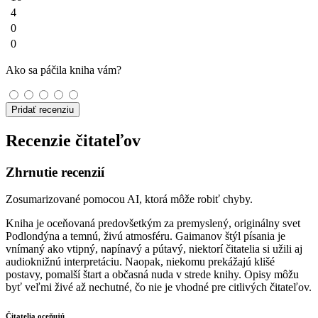
4
0
0
Ako sa páčila kniha vám?
Pridať recenziu
Recenzie čitateľov
Zhrnutie recenzií
Zosumarizované pomocou AI, ktorá môže robiť chyby.
Kniha je oceňovaná predovšetkým za premyslený, originálny svet
Podlondýna a temnú, živú atmosféru. Gaimanov štýl písania je
vnímaný ako vtipný, napínavý a pútavý, niektorí čitatelia si užili aj
audioknižnú interpretáciu. Naopak, niekomu prekážajú klišé
postavy, pomalší štart a občasná nuda v strede knihy. Opisy môžu
byť veľmi živé až nechutné, čo nie je vhodné pre citlivých čitateľov.
Čitatelia oceňujú