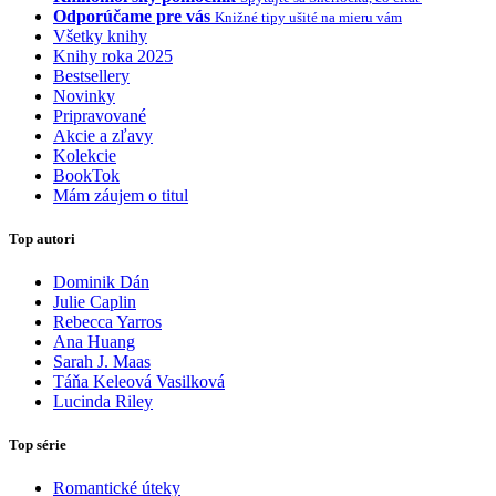
Odporúčame pre vás
Knižné tipy ušité na mieru vám
Všetky knihy
Knihy roka 2025
Bestsellery
Novinky
Pripravované
Akcie a zľavy
Kolekcie
BookTok
Mám záujem o titul
Top autori
Dominik Dán
Julie Caplin
Rebecca Yarros
Ana Huang
Sarah J. Maas
Táňa Keleová Vasilková
Lucinda Riley
Top série
Romantické úteky