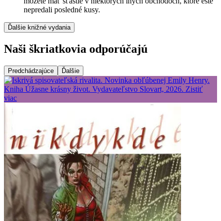
môžete mať šťastie v niektorých iných obchodoch, ktoré ešte
nepredali posledné kusy.
Ďalšie knižné vydania
Naši škriatkovia odporúčajú
Predchádzajúce
Ďalšie