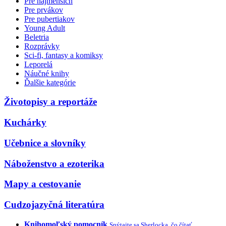
Pre najmenších
Pre prvákov
Pre pubertiakov
Young Adult
Beletria
Rozprávky
Sci-fi, fantasy a komiksy
Leporelá
Náučné knihy
Ďalšie kategórie
Životopisy a reportáže
Kuchárky
Učebnice a slovníky
Náboženstvo a ezoterika
Mapy a cestovanie
Cudzojazyčná literatúra
Knihomoľský pomocník
Spýtajte sa Sherlocka, čo čítať