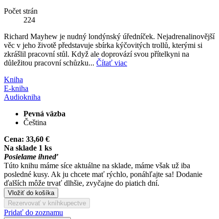
Počet strán
224
Richard Mayhew je nudný londýnský úředníček. Nejadrenalinovější
věc v jeho životě představuje sbírka kýčovitých trollů, kterými si
zkrášlil pracovní stůl. Když ale doprovází svou přítelkyni na
důležitou pracovní schůzku...
Čítať viac
Kniha
E-kniha
Audiokniha
Pevná väzba
Čeština
Cena:
33,60 €
Na sklade 1 ks
Posielame ihneď
Túto knihu máme síce aktuálne na sklade, máme však už iba
posledné kusy. Ak ju chcete mať rýchlo, ponáhľajte sa! Dodanie
ďalších môže trvať dlhšie, zvyčajne do piatich dní.
Vložiť do košíka
Rezervovať v kníhkupectve
Pridať do zoznamu