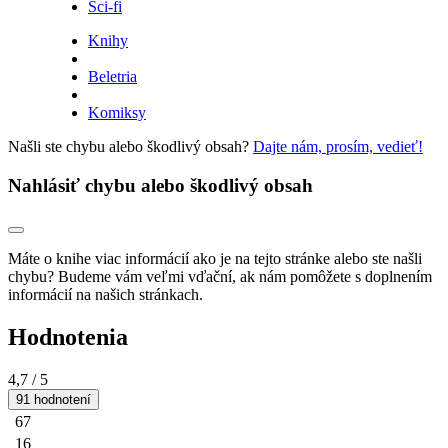
Sci-fi
Knihy
Beletria
Komiksy
Našli ste chybu alebo škodlivý obsah?
Dajte nám, prosím, vedieť!
Nahlásiť chybu alebo škodlivý obsah
Máte o knihe viac informácií ako je na tejto stránke alebo ste našli
chybu? Budeme vám veľmi vďační, ak nám pomôžete s doplnením
informácií na našich stránkach.
Hodnotenia
4,7
/ 5
91 hodnotení
67
16