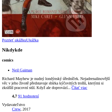
Pozrieť ukážku
Ukážka
Nikdykde
comics
Neil Gaiman
Richard Mayhew je nudný londýnský úředníček. Nejadrenalinovější
věc v jeho životě představuje sbírka kýčovitých trollů, kterými si
zkrášlil pracovní stůl. Když ale doprovází...
Čítať viac
4,7
91 hodnotení
Vydavateľstvo
Crew
, 2017