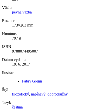
Väzba
pevná väzba
Rozmer
173×263 mm
Hmotnosť
797 g
ISBN
9788074495007
Dátum vydania
19. 6. 2017
Ilustrácie
Fabry Glenn
Štýl
filozofický
,
napínavý
,
dobrodružný
Jazyk
čeština