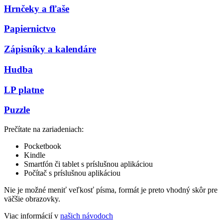
Hrnčeky a fľaše
Papiernictvo
Zápisníky a kalendáre
Hudba
LP platne
Puzzle
Prečítate na zariadeniach:
Pocketbook
Kindle
Smartfón či tablet s príslušnou aplikáciou
Počítač s príslušnou aplikáciou
Nie je možné meniť veľkosť písma, formát je preto vhodný skôr pre
väčšie obrazovky.
Viac informácií v
našich návodoch