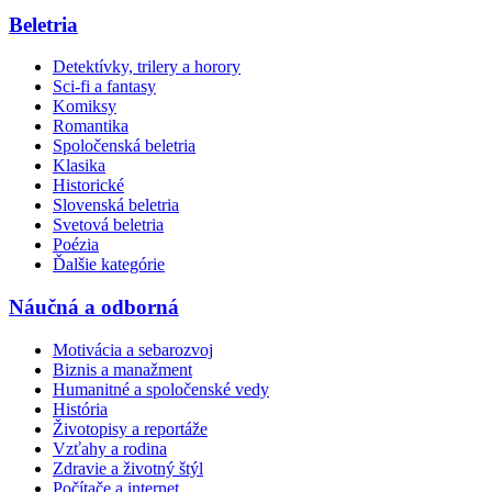
Beletria
Detektívky, trilery a horory
Sci-fi a fantasy
Komiksy
Romantika
Spoločenská beletria
Klasika
Historické
Slovenská beletria
Svetová beletria
Poézia
Ďalšie kategórie
Náučná a odborná
Motivácia a sebarozvoj
Biznis a manažment
Humanitné a spoločenské vedy
História
Životopisy a reportáže
Vzťahy a rodina
Zdravie a životný štýl
Počítače a internet