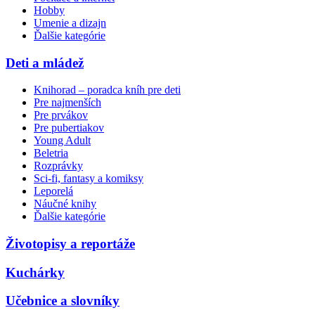
Hobby
Umenie a dizajn
Ďalšie kategórie
Deti a mládež
Knihorad – poradca kníh pre deti
Pre najmenších
Pre prvákov
Pre pubertiakov
Young Adult
Beletria
Rozprávky
Sci-fi, fantasy a komiksy
Leporelá
Náučné knihy
Ďalšie kategórie
Životopisy a reportáže
Kuchárky
Učebnice a slovníky