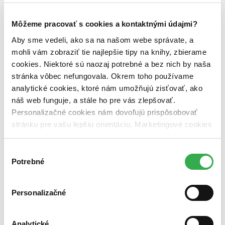
Obal
DVD obal (1 titul)
DVD obal
1
Môžeme pracovať s cookies a kontaktnými údajmi?
Zúžiť výber
Aby sme vedeli, ako sa na našom webe správate, a
Zoradiť
mohli vám zobraziť tie najlepšie tipy na knihy, zbierame
cookies. Niektoré sú naozaj potrebné a bez nich by naša
stránka vôbec nefungovala. Okrem toho používame
analytické cookies, ktoré nám umožňujú zisťovať, ako
náš web funguje, a stále ho pre vás zlepšovať.
Bestsellery
Top hodnotené
Personalizačné cookies nám dovoľujú prispôsobovať
Novinky
stránku pre vašu lepšiu orientáciu. Marketingové cookies
Najdrahšie
nám zas umožňujú zobrazenie relevantnej reklamy.
Najlacnejšie
Najvyššia zľava
Niektoré údaje zdieľame aj s tretími stranami. Veľmi by
Výber
nám pomohlo, keby sme mohli používať všetky tieto
Potrebné
súhlasu
cookies. Ďakujeme!
Personalizačné
Analytické