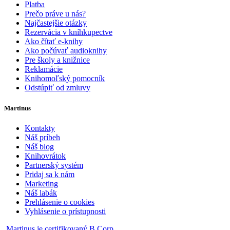
Platba
Prečo práve u nás?
Najčastejšie otázky
Rezervácia v kníhkupectve
Ako čítať e-knihy
Ako počúvať audioknihy
Pre školy a knižnice
Reklamácie
Knihomoľský pomocník
Odstúpiť od zmluvy
Martinus
Kontakty
Náš príbeh
Náš blog
Knihovrátok
Partnerský systém
Pridaj sa k nám
Marketing
Náš labák
Prehlásenie o cookies
Vyhlásenie o prístupnosti
Martinus je certifikovaný B Corp