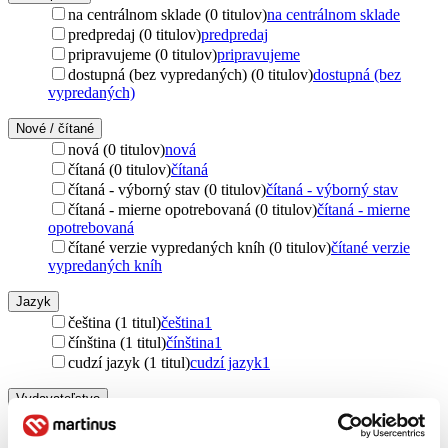
na centrálnom sklade (0 titulov)
na centrálnom sklade
predpredaj (0 titulov)
predpredaj
pripravujeme (0 titulov)
pripravujeme
dostupná (bez vypredaných) (0 titulov)
dostupná (bez
vypredaných)
Nové / čítané
nová (0 titulov)
nová
čítaná (0 titulov)
čítaná
čítaná - výborný stav (0 titulov)
čítaná - výborný stav
čítaná - mierne opotrebovaná (0 titulov)
čítaná - mierne
opotrebovaná
čítané verzie vypredaných kníh (0 titulov)
čítané verzie
vypredaných kníh
Jazyk
čeština (1 titul)
čeština
1
čínština (1 titul)
čínština
1
cudzí jazyk (1 titul)
cudzí jazyk
1
Vydavateľstvo
Hollywood (1 titul)
Hollywood
1