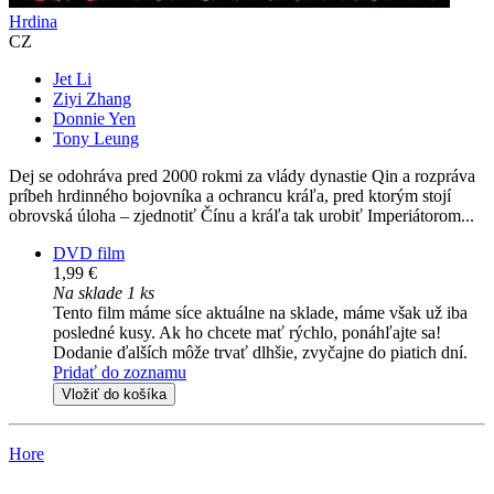
Hrdina
CZ
Jet Li
Ziyi Zhang
Donnie Yen
Tony Leung
Dej se odohráva pred 2000 rokmi za vlády dynastie Qin a rozpráva
príbeh hrdinného bojovníka a ochrancu kráľa, pred ktorým stojí
obrovská úloha – zjednotiť Čínu a kráľa tak urobiť Imperiátorom...
DVD film
1,99 €
Na sklade 1 ks
Tento film máme síce aktuálne na sklade, máme však už iba
posledné kusy. Ak ho chcete mať rýchlo, ponáhľajte sa!
Dodanie ďalších môže trvať dlhšie, zvyčajne do piatich dní.
Pridať do zoznamu
Vložiť do košíka
Hore