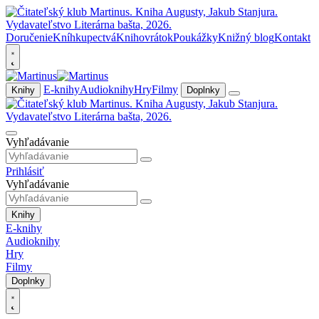
Doručenie
Kníhkupectvá
Knihovrátok
Poukážky
Knižný blog
Kontakt
E-knihy
Audioknihy
Hry
Filmy
Knihy
Doplnky
Vyhľadávanie
Prihlásiť
Vyhľadávanie
Knihy
E-knihy
Audioknihy
Hry
Filmy
Doplnky