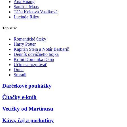
Ana Huang
Sarah J. Maas
Táňa Keleová Vasilková
Lucinda Riley
Top série
Romantické úteky
Harry Potter
Kapitán Stein a Notár Barbarič
Denník odvážneho bojka
Krimi Dominika Dána
Učím sa rozprávať
Duna
Smradi
Darčekové poukážky
Čítačky e-kníh
Vecičky od Martinusu
Káva, čaj a pochutiny