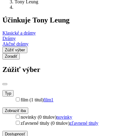
Tony Leung
Účinkuje Tony Leung
Klasické a drámy
Drámy
Akčné drámy
Zúžiť výber
Zoradiť
Zúžiť výber
Typ
film (1 titul)
film
1
Zobraziť iba
novinky (0 titulov)
novinky
zľavnené tituly (0 titulov)
zľavnené tituly
Dostupnosť