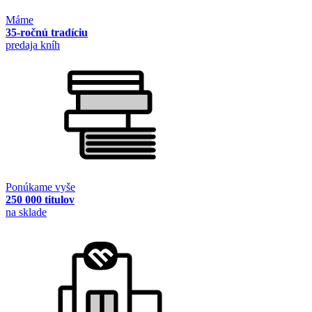
Máme
35-ročnú tradíciu
predaja kníh
Ponúkame vyše
250 000 titulov
na sklade