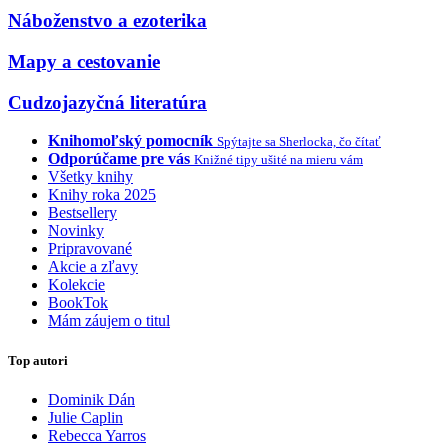
Náboženstvo a ezoterika
Mapy a cestovanie
Cudzojazyčná literatúra
Knihomoľský pomocník
Spýtajte sa Sherlocka, čo čítať
Odporúčame pre vás
Knižné tipy ušité na mieru vám
Všetky knihy
Knihy roka 2025
Bestsellery
Novinky
Pripravované
Akcie a zľavy
Kolekcie
BookTok
Mám záujem o titul
Top autori
Dominik Dán
Julie Caplin
Rebecca Yarros