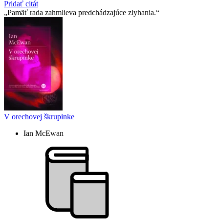
Pridať citát
Pamäť rada zahmlieva predchádzajúce zlyhania.
V orechovej škrupinke
Ian McEwan