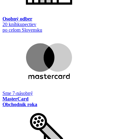
Osobný odber
20 kníhkupectiev
po celom Slovensku
Sme 7-násobný
MasterCard
Obchodník roka