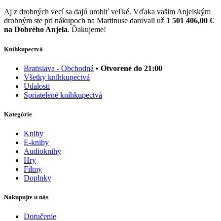
Aj z drobných vecí sa dajú urobiť veľké. Vďaka vašim Anjelským
drobným ste pri nákupoch na Martinuse darovali už
1 501 406,00 €
na Dobrého Anjela
. Ďakujeme!
Kníhkupectvá
Bratislava - Obchodná
• Otvorené do 21:00
Všetky kníhkupectvá
Udalosti
Spriatelené kníhkupectvá
Kategórie
Knihy
E-knihy
Audioknihy
Hry
Filmy
Doplnky
Nakupujte u nás
Doručenie