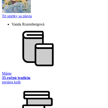
Tri smrtky sa plavia
Vanda Rozenbergová
Máme
35-ročnú tradíciu
predaja kníh