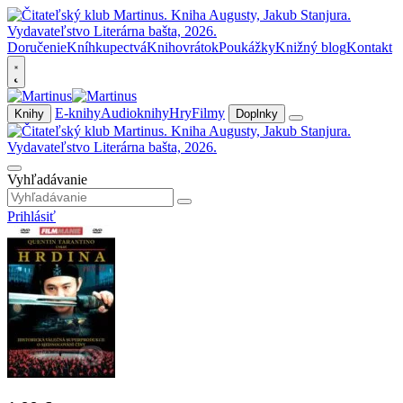
Doručenie
Kníhkupectvá
Knihovrátok
Poukážky
Knižný blog
Kontakt
E-knihy
Audioknihy
Hry
Filmy
Knihy
Doplnky
Vyhľadávanie
Prihlásiť