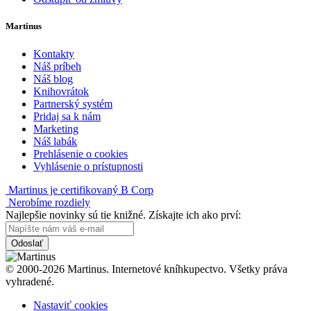
Martinus
Kontakty
Náš príbeh
Náš blog
Knihovrátok
Partnerský systém
Pridaj sa k nám
Marketing
Náš labák
Prehlásenie o cookies
Vyhlásenie o prístupnosti
Martinus je certifikovaný B Corp
Nerobíme rozdiely
Najlepšie novinky sú tie knižné. Získajte ich ako prví:
Odoslať
© 2000-2026 Martinus. Internetové kníhkupectvo. Všetky práva
vyhradené.
Nastaviť cookies