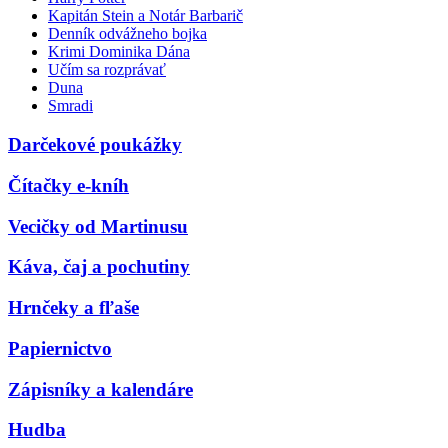
Kapitán Stein a Notár Barbarič
Denník odvážneho bojka
Krimi Dominika Dána
Učím sa rozprávať
Duna
Smradi
Darčekové poukážky
Čítačky e-kníh
Vecičky od Martinusu
Káva, čaj a pochutiny
Hrnčeky a fľaše
Papiernictvo
Zápisníky a kalendáre
Hudba