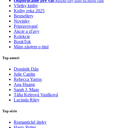
Odporúčame pre vás
Knižné tipy ušité na mieru vám
Všetky knihy
Knihy roka 2025
Bestsellery
Novinky
Pripravované
Akcie a zľavy
Kolekcie
BookTok
Mám záujem o titul
Top autori
Dominik Dán
Julie Caplin
Rebecca Yarros
Ana Huang
Sarah J. Maas
Táňa Keleová Vasilková
Lucinda Riley
Top série
Romantické úteky
Harry Potter