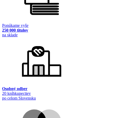
Ponúkame vyše
250 000 titulov
na sklade
Osobný odber
20 kníhkupectiev
po celom Slovensku