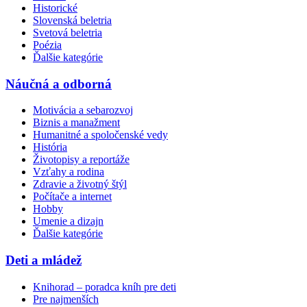
Historické
Slovenská beletria
Svetová beletria
Poézia
Ďalšie kategórie
Náučná a odborná
Motivácia a sebarozvoj
Biznis a manažment
Humanitné a spoločenské vedy
História
Životopisy a reportáže
Vzťahy a rodina
Zdravie a životný štýl
Počítače a internet
Hobby
Umenie a dizajn
Ďalšie kategórie
Deti a mládež
Knihorad – poradca kníh pre deti
Pre najmenších