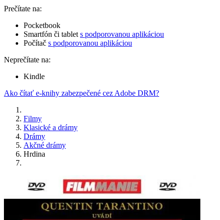
Prečítate na:
Pocketbook
Smartfón či tablet
s podporovanou aplikáciou
Počítač
s podporovanou aplikáciou
Neprečítate na:
Kindle
Ako čítať e-knihy zabezpečené cez Adobe DRM?
Filmy
Klasické a drámy
Drámy
Akčné drámy
Hrdina