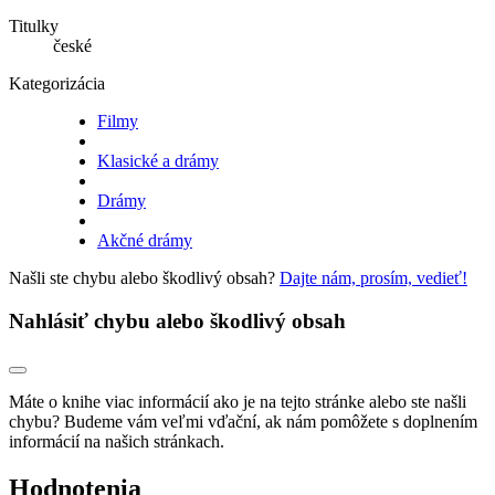
Titulky
české
Kategorizácia
Filmy
Klasické a drámy
Drámy
Akčné drámy
Našli ste chybu alebo škodlivý obsah?
Dajte nám, prosím, vedieť!
Nahlásiť chybu alebo škodlivý obsah
Máte o knihe viac informácií ako je na tejto stránke alebo ste našli
chybu? Budeme vám veľmi vďační, ak nám pomôžete s doplnením
informácií na našich stránkach.
Hodnotenia