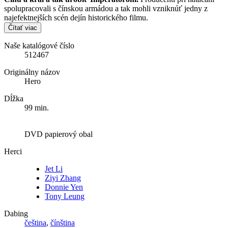
spolupracovali s čínskou armádou a tak mohli vzniknúť jedny z
najefektnejších scén dejín historického filmu.
Čítať viac
Naše katalógové číslo
512467
Originálny názov
Hero
Dĺžka
99 min.
DVD papierový obal
Herci
Jet Li
Ziyi Zhang
Donnie Yen
Tony Leung
Dabing
čeština
,
čínština