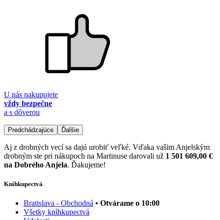
U nás nakupujete
vždy bezpečne
a s dôverou
Predchádzajúce
Ďalšie
Aj z drobných vecí sa dajú urobiť veľké. Vďaka vašim Anjelským
drobným ste pri nákupoch na Martinuse darovali už
1 501 609,00 €
na Dobrého Anjela
. Ďakujeme!
Kníhkupectvá
Bratislava - Obchodná
• Otvárame o 10:00
Všetky kníhkupectvá