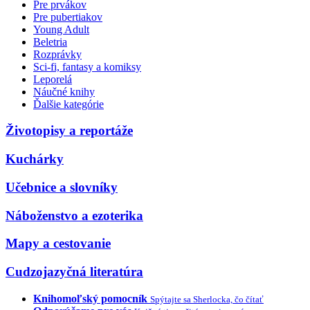
Pre prvákov
Pre pubertiakov
Young Adult
Beletria
Rozprávky
Sci-fi, fantasy a komiksy
Leporelá
Náučné knihy
Ďalšie kategórie
Životopisy a reportáže
Kuchárky
Učebnice a slovníky
Náboženstvo a ezoterika
Mapy a cestovanie
Cudzojazyčná literatúra
Knihomoľský pomocník
Spýtajte sa Sherlocka, čo čítať