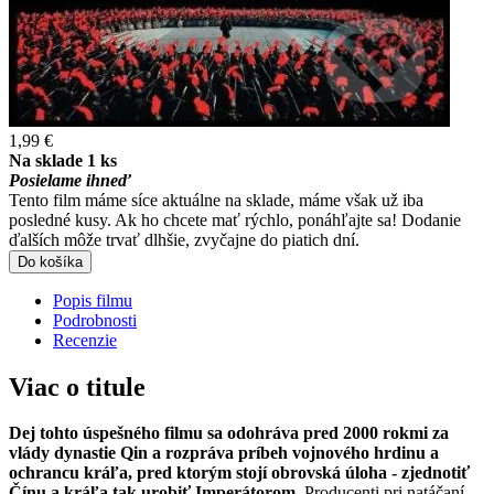
1,99 €
Na sklade 1 ks
Posielame ihneď
Tento film máme síce aktuálne na sklade, máme však už iba
posledné kusy. Ak ho chcete mať rýchlo, ponáhľajte sa! Dodanie
ďalších môže trvať dlhšie, zvyčajne do piatich dní.
Do košíka
Popis filmu
Podrobnosti
Recenzie
Viac o titule
Dej tohto úspešného filmu sa odohráva pred 2000 rokmi za
vlády dynastie Qin a rozpráva príbeh vojnového hrdinu a
ochrancu kráľa, pred ktorým stojí obrovská úloha - zjednotiť
Čínu a kráľa tak urobiť Imperátorom.
Producenti pri natáčaní