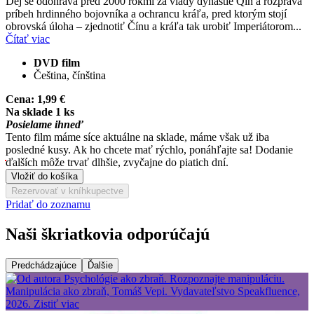
Dej se odohráva pred 2000 rokmi za vlády dynastie Qin a rozpráva
príbeh hrdinného bojovníka a ochrancu kráľa, pred ktorým stojí
obrovská úloha – zjednotiť Čínu a kráľa tak urobiť Imperiátorom...
Čítať viac
DVD film
Čeština, čínština
Cena:
1,99 €
Na sklade 1 ks
Posielame ihneď
Tento film máme síce aktuálne na sklade, máme však už iba
posledné kusy. Ak ho chcete mať rýchlo, ponáhľajte sa! Dodanie
ďalších môže trvať dlhšie, zvyčajne do piatich dní.
Vložiť do košíka
Rezervovať v kníhkupectve
Pridať do zoznamu
Naši škriatkovia odporúčajú
Predchádzajúce
Ďalšie