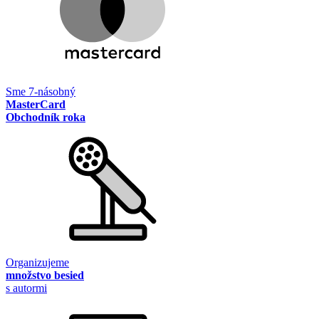
Sme 7-násobný
MasterCard
Obchodník roka
Organizujeme
množstvo besied
s autormi