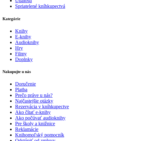
Udalosti
Spriatelené kníhkupectvá
Kategórie
Knihy
E-knihy
Audioknihy
Hry
Filmy
Doplnky
Nakupujte u nás
Doručenie
Platba
Prečo práve u nás?
Najčastejšie otázky
Rezervácia v kníhkupectve
Ako čítať e-knihy
Ako počúvať audioknihy
Pre školy a knižnice
Reklamácie
Knihomoľský pomocník
Odstúpiť od zmluvy