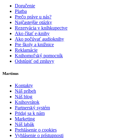
Doručenie
Platba
Prečo práve u nás?
Najčastejšie otázky
Rezervácia v kníhkupectve
Ako čítať e-knihy
Ako počúvať audioknihy
Pre školy a knižnice
Reklamácie
Knihomoľský pomocník
Odstúpiť od zmluvy
Martinus
Kontakty
Náš príbeh
Náš blog
Knihovrátok
Partnerský systém
Pridaj sa k nám
Marketing
Náš labák
Prehlásenie o cookies
Vyhlásenie o prístupnosti