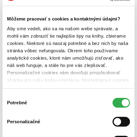
Obal
DVD obal (1 titul)
DVD obal
1
Môžeme pracovať s cookies a kontaktnými údajmi?
Zúžiť výber
Aby sme vedeli, ako sa na našom webe správate, a
mohli vám zobraziť tie najlepšie tipy na knihy, zbierame
Zoradiť
cookies. Niektoré sú naozaj potrebné a bez nich by naša
stránka vôbec nefungovala. Okrem toho používame
analytické cookies, ktoré nám umožňujú zisťovať, ako
náš web funguje, a stále ho pre vás zlepšovať.
Bestsellery
Personalizačné cookies nám dovoľujú prispôsobovať
Top hodnotené
Novinky
stránku pre vašu lepšiu orientáciu. Marketingové cookies
Najdrahšie
nám zas umožňujú zobrazenie relevantnej reklamy.
Najlacnejšie
Niektoré údaje zdieľame aj s tretími stranami. Veľmi by
Najvyššia zľava
Výber
nám pomohlo, keby sme mohli používať všetky tieto
Potrebné
súhlasu
cookies. Ďakujeme!
Personalizačné