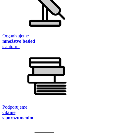
Organizujeme
množstvo besied
s autormi
Podporujeme
čítanie
s porozumením