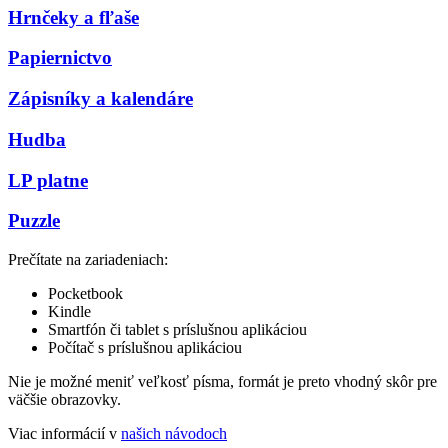
Hrnčeky a fľaše
Papiernictvo
Zápisníky a kalendáre
Hudba
LP platne
Puzzle
Prečítate na zariadeniach:
Pocketbook
Kindle
Smartfón či tablet s príslušnou aplikáciou
Počítač s príslušnou aplikáciou
Nie je možné meniť veľkosť písma, formát je preto vhodný skôr pre
väčšie obrazovky.
Viac informácií v
našich návodoch