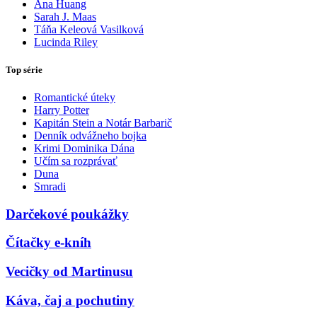
Ana Huang
Sarah J. Maas
Táňa Keleová Vasilková
Lucinda Riley
Top série
Romantické úteky
Harry Potter
Kapitán Stein a Notár Barbarič
Denník odvážneho bojka
Krimi Dominika Dána
Učím sa rozprávať
Duna
Smradi
Darčekové poukážky
Čítačky e-kníh
Vecičky od Martinusu
Káva, čaj a pochutiny