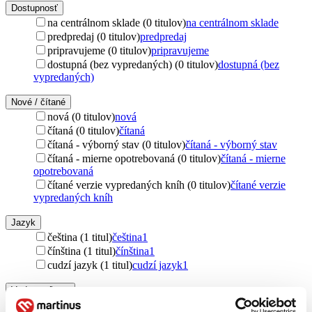
Dostupnosť
na centrálnom sklade (0 titulov)
na centrálnom sklade
predpredaj (0 titulov)
predpredaj
pripravujeme (0 titulov)
pripravujeme
dostupná (bez vypredaných) (0 titulov)
dostupná (bez
vypredaných)
Nové / čítané
nová (0 titulov)
nová
čítaná (0 titulov)
čítaná
čítaná - výborný stav (0 titulov)
čítaná - výborný stav
čítaná - mierne opotrebovaná (0 titulov)
čítaná - mierne
opotrebovaná
čítané verzie vypredaných kníh (0 titulov)
čítané verzie
vypredaných kníh
Jazyk
čeština (1 titul)
čeština
1
čínština (1 titul)
čínština
1
cudzí jazyk (1 titul)
cudzí jazyk
1
Vydavateľstvo
Hollywood (1 titul)
Hollywood
1