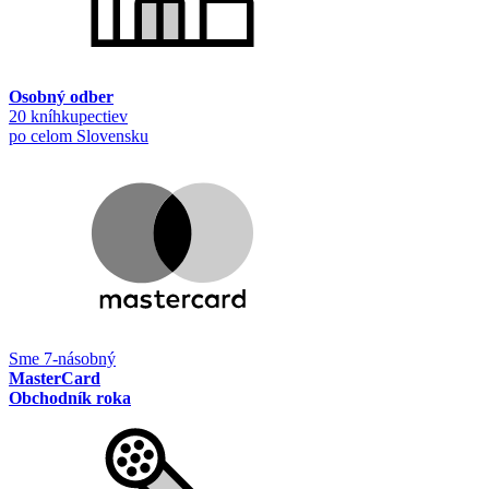
Osobný odber
20 kníhkupectiev
po celom Slovensku
Sme 7-násobný
MasterCard
Obchodník roka