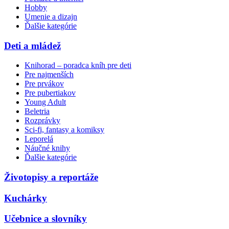
Hobby
Umenie a dizajn
Ďalšie kategórie
Deti a mládež
Knihorad – poradca kníh pre deti
Pre najmenších
Pre prvákov
Pre pubertiakov
Young Adult
Beletria
Rozprávky
Sci-fi, fantasy a komiksy
Leporelá
Náučné knihy
Ďalšie kategórie
Životopisy a reportáže
Kuchárky
Učebnice a slovníky