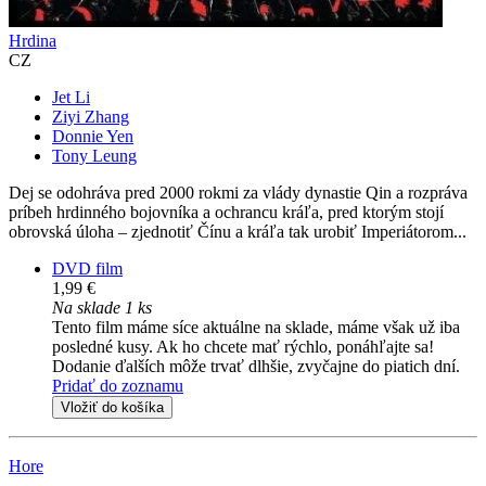
Hrdina
CZ
Jet Li
Ziyi Zhang
Donnie Yen
Tony Leung
Dej se odohráva pred 2000 rokmi za vlády dynastie Qin a rozpráva
príbeh hrdinného bojovníka a ochrancu kráľa, pred ktorým stojí
obrovská úloha – zjednotiť Čínu a kráľa tak urobiť Imperiátorom...
DVD film
1,99 €
Na sklade 1 ks
Tento film máme síce aktuálne na sklade, máme však už iba
posledné kusy. Ak ho chcete mať rýchlo, ponáhľajte sa!
Dodanie ďalších môže trvať dlhšie, zvyčajne do piatich dní.
Pridať do zoznamu
Vložiť do košíka
Hore