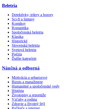
Beletria
Detektívky, trilery a horory
Sci-fi a fantasy
Komiksy
Romantika
Spoločenská beletria
Klasika
Historické
Slovenská beletria
Svetová beletria
Poézia
Ďalšie kategórie
Náučná a odborná
Motivácia a sebarozvoj
Biznis a manažment
Humanitné a spoločenské vedy
História
Životopisy a reportáže
Vzťahy a rodina
Zdravie a životný štýl
Počítače a internet