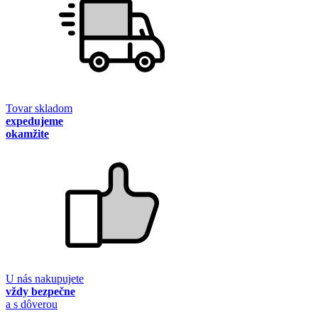
Tovar skladom
expedujeme
okamžite
U nás nakupujete
vždy bezpečne
a s dôverou