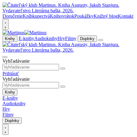
Doručenie
Kníhkupectvá
Knihovrátok
Poukážky
Knižný blog
Kontakt
E-knihy
Audioknihy
Hry
Filmy
Knihy
Doplnky
Vyhľadávanie
Prihlásiť
Vyhľadávanie
Knihy
E-knihy
Audioknihy
Hry
Filmy
Doplnky