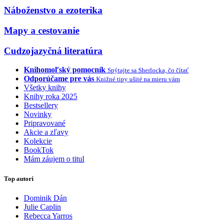
Náboženstvo a ezoterika
Mapy a cestovanie
Cudzojazyčná literatúra
Knihomoľský pomocník
Spýtajte sa Sherlocka, čo čítať
Odporúčame pre vás
Knižné tipy ušité na mieru vám
Všetky knihy
Knihy roka 2025
Bestsellery
Novinky
Pripravované
Akcie a zľavy
Kolekcie
BookTok
Mám záujem o titul
Top autori
Dominik Dán
Julie Caplin
Rebecca Yarros