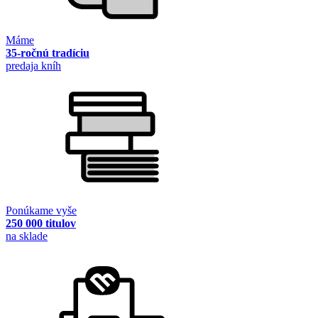
Máme
35-ročnú tradíciu
predaja kníh
Ponúkame vyše
250 000 titulov
na sklade