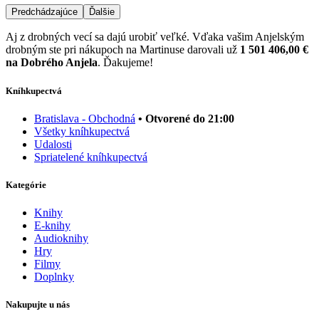
Predchádzajúce
Ďalšie
Aj z drobných vecí sa dajú urobiť veľké. Vďaka vašim Anjelským
drobným ste pri nákupoch na Martinuse darovali už
1 501 406,00 €
na Dobrého Anjela
. Ďakujeme!
Kníhkupectvá
Bratislava - Obchodná
• Otvorené do 21:00
Všetky kníhkupectvá
Udalosti
Spriatelené kníhkupectvá
Kategórie
Knihy
E-knihy
Audioknihy
Hry
Filmy
Doplnky
Nakupujte u nás